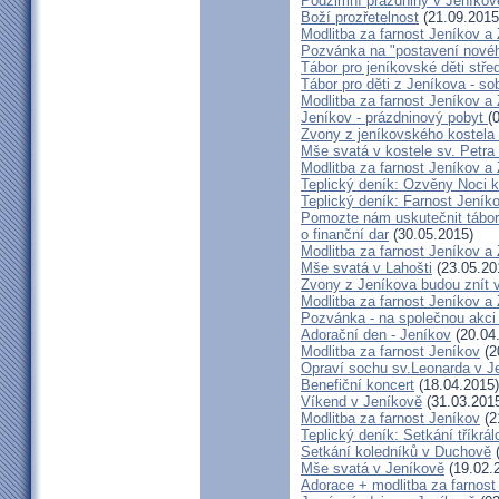
Podzimní prázdniny v Jeníkov
Boží prozřetelnost
(21.09.2015
Modlitba za farnost Jeníkov a
Pozvánka na "postavení novéh
Tábor pro jeníkovské děti střed
Tábor pro děti z Jeníkova - so
Modlitba za farnost Jeníkov a
Jeníkov - prázdninový pobyt
(
Zvony z jeníkovského kostela
Mše svatá v kostele sv. Petra
Modlitba za farnost Jeníkov a
Teplický deník: Ozvěny Noci k
Teplický deník: Farnost Jeníko
Pomozte nám uskutečnit tábor 
o finanční dar
(30.05.2015)
Modlitba za farnost Jeníkov a
Mše svatá v Lahošti
(23.05.20
Zvony z Jeníkova budou znít 
Modlitba za farnost Jeníkov a
Pozvánka - na společnou akci
Adorační den - Jeníkov
(20.04
Modlitba za farnost Jeníkov
(2
Opraví sochu sv.Leonarda v J
Benefiční koncert
(18.04.2015)
Víkend v Jeníkově
(31.03.201
Modlitba za farnost Jeníkov
(2
Teplický deník: Setkání tříkr
Setkání koledníků v Duchově
(
Mše svatá v Jeníkově
(19.02.
Adorace + modlitba za farno