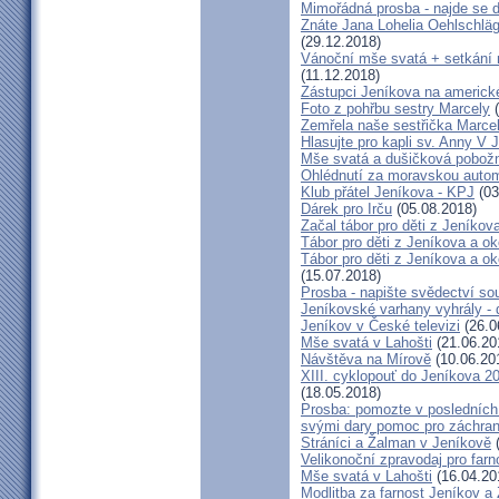
Mimořádná prosba - najde se 
Znáte Jana Lohelia Oehlschlä
(29.12.2018)
Vánoční mše svatá + setkání
(11.12.2018)
Zástupci Jeníkova na americk
Foto z pohřbu sestry Marcely
(
Zemřela naše sestřička Marce
Hlasujte pro kapli sv. Anny V 
Mše svatá a dušičková pobožn
Ohlédnutí za moravskou autom
Klub přátel Jeníkova - KPJ
(03
Dárek pro Irču
(05.08.2018)
Začal tábor pro děti z Jeníkova
Tábor pro děti z Jeníkova a oko
Tábor pro děti z Jeníkova a ok
(15.07.2018)
Prosba - napište svědectví so
Jeníkovské varhany vyhrály - 
Jeníkov v České televizi
(26.0
Mše svatá v Lahošti
(21.06.20
Návštěva na Mírově
(10.06.20
XIII. cyklopouť do Jeníkova 2
(18.05.2018)
Prosba: pomozte v posledních 
svými dary pomoc pro záchran
Stráníci a Žalman v Jeníkově
(
Velikonoční zpravodaj pro far
Mše svatá v Lahošti
(16.04.20
Modlitba za farnost Jeníkov a