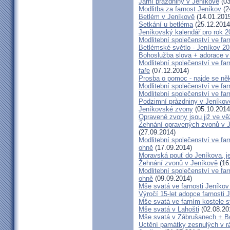
Jarní prázdniny v Jeníkově
(03
Modlitba za farnost Jeníkov
(2
Betlém v Jeníkově
(14.01.201
Setkání u betléma
(25.12.2014
Jeníkovský kalendář pro rok 2
Modlitební společenství ve far
Betlémské světlo - Jeníkov 2
Bohoslužba slova + adorace v 
Modlitební společenství ve fa
faře
(07.12.2014)
Prosba o pomoc - najde se ně
Modlitební společenství ve far
Modlitební společenství ve far
Podzimní prázdniny v Jeníkov
Jeníkovské zvony
(05.10.2014
Opravené zvony jsou již ve vě
Žehnání opravených zvonů v 
(27.09.2014)
Modlitební společenství ve far
ohně
(17.09.2014)
Moravská pouť do Jeníkova, jet
Žehnání zvonů v Jeníkově
(16
Modlitební společenství ve far
ohně
(09.09.2014)
Mše svatá ve farnosti Jeník
Výročí 15-let adopce farnosti
Mše svatá ve farním kostele s
Mše svatá v Lahošti
(02.08.20
Mše svatá v Zábrušanech + B
Uctění památky zesnulých v rám