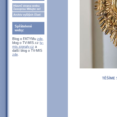
Hlavní strana webu
časopisu Milujte se!
Archiv vyšlých čísel
Spřátelené
weby:
Blog o FATYMu
zde
,
blog o TV-MIS.cz
tv-
mis.signaly.cz
a
další blog o TV-MIS
zde
.
TĚŠÍME 