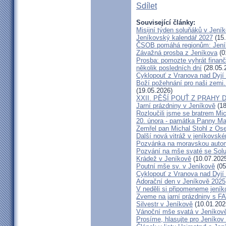
Sdílet
Související články:
Misijní týden soluňáků v Jení
Jeníkovský kalendář 2027
(15.
ČSOB pomáhá regionům: Jeníko
Závažná prosba z Jeníkova
(0
Prosba: pomozte vyhrát finanč
několik posledních dní
(28.05.
Cyklopouť z Vranova nad Dyjí
Boží požehnání pro naši zemi.
(19.05.2026)
XXII. PĚŠÍ POUŤ Z PRAHY 
Jarní prázdniny v Jeníkově
(18
Rozloučili jsme se bratrem Mi
20. února - památka Panny Ma
Zemřel pan Michal Stohl z O
Další nová vitráž v jeníkovsk
Pozvánka na moravskou autom
Pozvání na mše svaté se Sol
Krádež v Jeníkově
(10.07.202
Poutní mše sv. v Jeníkově
(05
Cyklopouť z Vranova nad Dyjí
Adorační den v Jeníkově 2025
V neděli si připomeneme jeník
Zveme na jarní prázdniny s 
Silvestr v Jeníkově
(10.01.202
Vánoční mše svatá v Jeníkov
Prosíme, hlasujte pro Jeníkov