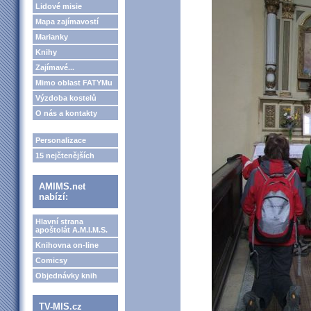
Lidové misie
Mapa zajímavostí
Marianky
Knihy
Zajímavé...
Mimo oblast FATYMu
Výzdoba kostelů
O nás a kontakty
Personalizace
15 nejčtenějších
AMIMS.net
nabízí:
Hlavní strana
apoštolát A.M.I.M.S.
Knihovna on-line
Comicsy
Objednávky knih
TV-MIS.cz