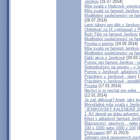
Jeníkov
(31.07.2014)
Mše svatá v Hudcově -vesnice 
Mše svaté ve farnosti Jeníkov
Modlitební společenství ve far
(28.07.2014)
Letní tábory pro děti z Jeníko
Ohlédnutí za IX.cyklopoutí z 
Boží Tělo ve farnosti Jeníkov
(
Modlitební společenství ve far
Prosba o pomoc
(24.05.2014)
Mše svatá ve farnosti Jeníkov
Modlitební společenství ve f
Další akce v Jeníkově
(29.03.
Pomoc pro farnost Jeníkov - 
Dobrodružství na severu – v 
Pomoc v Jeníkově, adoptivní 
Prázdniny v Jeníkově - úterý
(
Prázdniny v Jeníkově - ponděl
Prosba
(17.01.2014)
Nechci si to nechat pro sebe..
(12.01.2014)
Je zač děkovat? Aneb, jaký by
Mimořádná mše svatá v Jeník
"JENÍKOVSKÝ KALENDÁŘ 20
1,-Kč denně po dobu adventní
Křest v adoptivní farnosti Jen
Bláznovství, nesmysl… nebo v
100 x 1000 nebo 1000 x 100
(1
Překvapení
(07.11.2013)
Žehnání nově opravených soch