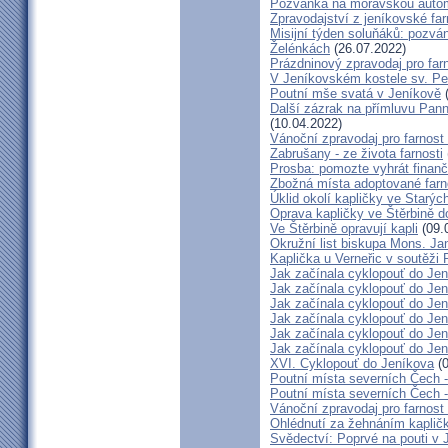
Pozvánka na moravskou autom
Zpravodajství z jeníkovské farn
Misijní týden soluňáků: pozvá
Želénkách
(26.07.2022)
Prázdninový zpravodaj pro far
V Jeníkovském kostele sv. Pet
Poutní mše svatá v Jeníkově
(
Další zázrak na přímluvu Pann
(10.04.2022)
Vánoční zpravodaj pro farnos
Zabrušany - ze života farnosti
Prosba: pomozte vyhrát finanč
Zbožná místa adoptované farn
Úklid okolí kapličky ve Starýc
Oprava kapličky ve Štěrbině 
Ve Štěrbině opravují kapli
(09.
Okružní list biskupa Mons. J
Kaplička u Verneřic v soutěži
Jak začínala cyklopouť do Jen
Jak začínala cyklopouť do Jen
Jak začínala cyklopouť do Jen
Jak začínala cyklopouť do Jen
Jak začínala cyklopouť do Jen
Jak začínala cyklopouť do Jen
XVI. Cyklopouť do Jeníkova
(0
Poutní místa severních Čech 
Poutní místa severních Čech 
Vánoční zpravodaj pro farnos
Ohlédnutí za žehnáním kapličk
Svědectví: Poprvé na pouti v 