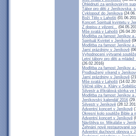
Ohlédnutí za jeníkovským su
Tábor pro děti z Jeníkovska: 
Cyklopouť do Jeníkova
(24.06
Boží Tělo v Lahošti
(01.06.201
Koncert Spirituál kvintetu v J
Z dopisu z vězení...
(04.05.20
Mše svatá v Lahošti
(26.04.20
Modlitba za farnost Jeníkov a
Spirituál Kvintet v Jeníkově
(0
Modlitba za farnost Jeníkov a
Jarní prázdniny v Jeníkově
(06
Vyhodnocení výtvarné soutěž
Letní tábory pro děti a mládež
(26.02.2016)
Modlitba za farnost Jeníkov a
Prodloužený víkend v Jeníkov
Jarní prázdniny v Jeníkově
(21
Mše svatá v Lahošti
(14.02.20
Věčné sliby s. Kláry v Soběši
Silvestr a tříkrálová sbírka ve
Modlitba za farnost Jeníkov a
Jeníkovský kalendář 2016
(29.
Silvestr v Jeníkově
(28.12.201
Adventní koncert v Jeníkově
(
Okresní kolo soutěže Bible a
Adventní koncert v Jeníkově
(
Návštěva sv. Mikuláše v Jení
Žehnání nově restaurované so
Adventní duchovní obnova v 