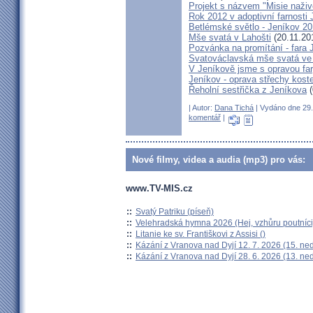
Projekt s názvem "Misie naživ
Rok 2012 v adoptivní farnosti
Betlémské světlo - Jeníkov 2
Mše svatá v Lahošti
(20.11.20
Pozvánka na promítání - fara 
Svatováclavská mše svatá ve 
V Jeníkově jsme s opravou fary
Jeníkov - oprava střechy kost
Řeholní sestřička z Jeníkova
(
| Autor:
Dana Tichá
| Vydáno dne 29. 
komentář
|
Nové filmy, videa a audia (mp3) pro vás:
www.TV-MIS.cz
::
Svatý Patriku (píseň)
::
Velehradská hymna 2026 (Hej, vzhůru poutníci
::
Litanie ke sv. Františkovi z Assisi ()
::
Kázání z Vranova nad Dyjí 12. 7. 2026 (15. ne
::
Kázání z Vranova nad Dyjí 28. 6. 2026 (13. ne