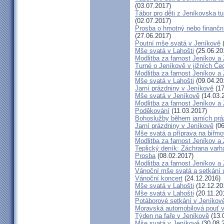
(03.07.2017)
Tábor pro děti z Jeníkovska t
(02.07.2017)
Prosba o hmotný nebo finanční 
(27.06.2017)
Poutní mše svatá v Jeníkově
(
Mše svatá v Lahošti
(25.06.20
Modlitba za farnost Jeníkov a
Turné o Jeníkově v jižních Če
Modlitba za farnost Jeníkov a
Mše svatá v Lahošti
(09.04.20
Jarní prázdniny v Jeníkově
(17
Mše svatá v Jeníkově
(14.03.
Modlitba za farnost Jeníkov a
Poděkování
(11.03.2017)
Bohoslužby během jarních prá
Jarní prázdniny v Jeníkově
(06
Mše svatá a příprava na biřm
Modlitba za farnost Jeníkov a
Teplický deník: Záchrana varh
Prosba
(08.02.2017)
Modlitba za farnost Jeníkov a
Vánoční mše svatá a setkání 
Vánoční koncert
(24.12.2016)
Mše svatá v Lahošti
(12.12.20
Mše svatá v Lahošti
(20.11.20
Potáborové setkání v Jeníko
Moravská automobilová pouť 
Týden na faře v Jeníkově
(13.
Mše svatá v Jeníkově
(30.08.