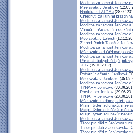
Modlitba za farnost Jeníkov a
Mše svatá v Jeníkově
(12.03.
Nabídka z FATYMu
(28.02.201
Ohlédnutí za jarními prázdnin
Modlitba za farnost Jeníkov a
Modlitba za farnost Jeníkov a
Vánoční mše svatá a setkání
Modlitba za farnost Jeníkov a
Mše svatá v Lahošti
(12.12.20
Zemřel Radek Tabáň z Jeníko
Modlitba za farnost Jeníkov a
Mše svatá a dušičková pobožn
Modlitba za farnost Jeníkov a
Pár statistických údajů, jak 
2017
(05.10.2017)
Modlitba za farnost Jeníkov a
Požární cvičení v Jeníkově
(05
Mše svatá v Jeníkově
(05.09.
Modlitba za farnost Jeníkov a
TYNAF v Jeníkově
(30.08.201
Prosba pro Jeníkov
(29.08.201
TYNAF v Jeníkově
(28.08.201
Mše svatá za dárce, kteří jakko
Misijní týden soluňáků: mše s
Misijní týden soluňáků: mše 
Misijní týden soluňáků: neděl
Modlitba za farnost Jeníkov a
Tábor pro děti z Jeníkova turn
Tábor pro děti z Jeníkovska: 
Tábor pro děti z Jeníkovska t