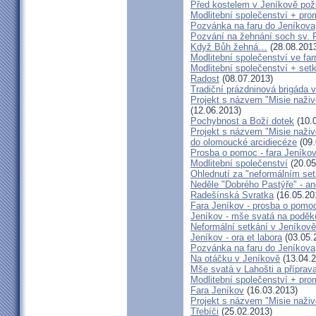
Před kostelem v Jeníkově po
Modlitební společenství + prom
Pozvánka na faru do Jeníkova
Pozvání na žehnání soch sv. 
Když Bůh žehná…
(28.08.201
Modlitební společenství ve far
Modlitební společenství + setk
Radost
(08.07.2013)
Tradiční prázdninová brigáda 
Projekt s názvem "Misie naživ
(12.06.2013)
Pochybnost a Boží dotek
(10.
Projekt s názvem "Misie naživ
do olomoucké arcidiecéze
(09.
Prosba o pomoc - fara Jeníko
Modlitební společenství
(20.05
Ohlednutí za "neformálním se
Neděle "Dobrého Pastýře" - an
Radešínská Svratka
(16.05.20
Fara Jeníkov - prosba o pomo
Jeníkov - mše svatá na poděk
Neformální setkání v Jeník
Jeníkov - ora et labora
(03.05.
Pozvánka na faru do Jeníkova
Na otáčku v Jeníkově
(13.04.2
Mše svatá v Lahošti a příprava
Modlitební společenství + prom
Fara Jeníkov
(16.03.2013)
Projekt s názvem "Misie naživo
Třebíči
(25.02.2013)