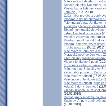
Mše svatá v Lahošti, již tento 
Koncert skupiny Nezmaři v Je
Pozvánka na žehnání kapličky 
Jeníkov
(02.09.2020)
Začal tábor pro děti z Jeníkov
Prosíme o dar na zprovoznění
Tajemná záře nad Jeníkovem
(
Znojemský týdeník: Žehnání k
Sborník jeníkovských svědect
Jáhen František z Lančova
(25
Vánoční zpravodaj pro farnos
Prosba o modlitbu - aktualizac
Prosím, pomozte svým darem z
Trocha poezie...
(03.12.2019)
Mše svatá v Jeníkově a dušič
Moravská pouť do Jeníkova 2
Otec biskup požehnal varhany
Video z jeníkovské pouti
(01.1
O žehnání varhan v Jeníkově
Mše svatá se Soluňáky ve Ště
Začal tábor pro děti z Duchcov
Mše svatá v Lahošti
(27.05.20
Velikonoce v Jeníkově 2019
(2
Mše svatá v Lahošti, bude již 
Adorační den v Jeníkově
(11.0
Ohlednutí aneb 20 let spolupr
(16.02.2019)
Pamatujme v modlitbě na Dav
Kaple sv. Anny v Jeníkově so
(15.01.2019)