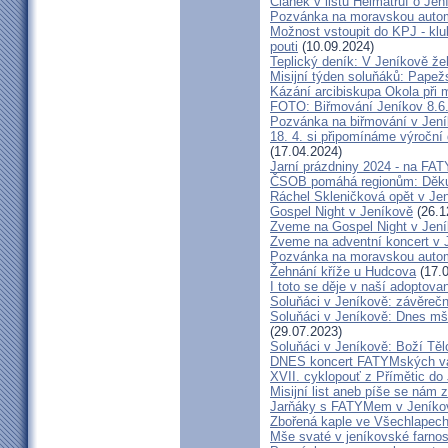
Článek v listu Heimatruf o Jen
Pozvánka na moravskou autom
Možnost vstoupit do KPJ - klu
pouti
(10.09.2024)
Teplický deník: V Jeníkově že
Misijní týden soluňáků: Papež
Kázání arcibiskupa Okola při 
FOTO: Biřmování Jeníkov 8.6
Pozvánka na biřmování v Jen
18. 4. si připomínáme výroční
(17.04.2024)
Jarní prázdniny 2024 - na F
ČSOB pomáhá regionům: Děku
Ráchel Skleničková opět v Je
Gospel Night v Jeníkově
(26.1
Zveme na Gospel Night v Jen
Zveme na adventní koncert v 
Pozvánka na moravskou autom
Žehnání kříže u Hudcova
(17.0
I toto se děje v naší adoptovan
Soluňáci v Jeníkově: závěreč
Soluňáci v Jeníkově: Dnes mše
(29.07.2023)
Soluňáci v Jeníkově: Boží Tě
DNES koncert FATYMských va
XVII. cyklopouť z Přímětic do
Misijní list aneb píše se nám 
Jarňáky s FATYMem v Jeníko
Zbořená kaple ve Všechlapech
Mše svaté v jeníkovské farno