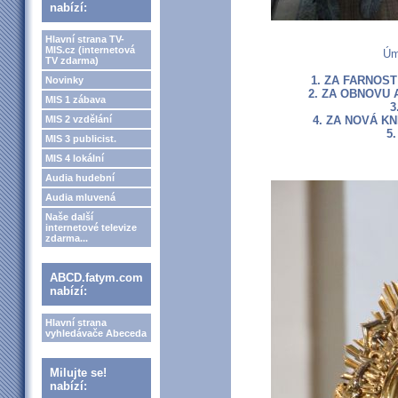
nabízí:
Hlavní strana TV-
MIS.cz (internetová
Úm
TV zdarma)
1. ZA FARNOST
Novinky
2. ZA OBNOVU 
MIS 1 zábava
3
MIS 2 vzdělání
4. ZA NOVÁ K
5
MIS 3 publicist.
MIS 4 lokální
Audia hudební
Audia mluvená
Naše další
internetové televize
zdarma...
ABCD.fatym.com
nabízí:
Hlavní strana
vyhledávače Abeceda
Milujte se!
nabízí: