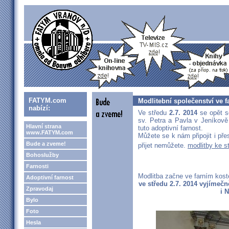
FATYM.com
Modlitební společenství ve f
nabízí:
Ve středu
2.7. 2014
se opět s
sv. Petra a Pavla v Jeníkově
Hlavní strana
tuto adoptivní farnost.
www.FATYM.com
Můžete se k nám připojit i př
Bude a zveme!
přijet nemůžete.
modlitby ke s
Bohoslužby
Farnosti
Modlitba začne ve farním kost
Adoptivní farnost
ve středu 2.7. 2014 vyjímečn
Zpravodaj
i 
Bylo
Foto
Hesla