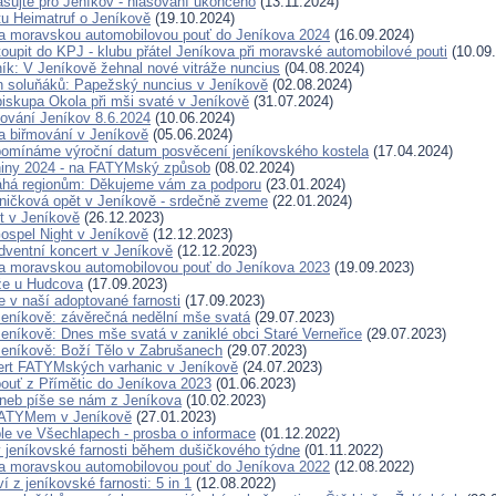
asujte pro Jeníkov - hlasování ukončeno
(13.11.2024)
tu Heimatruf o Jeníkově
(19.10.2024)
a moravskou automobilovou pouť do Jeníkova 2024
(16.09.2024)
oupit do KPJ - klubu přátel Jeníkova při moravské automobilové pouti
(10.09
ník: V Jeníkově žehnal nové vitráže nuncius
(04.08.2024)
en soluňáků: Papežský nuncius v Jeníkově
(02.08.2024)
biskupa Okola při mši svaté v Jeníkově
(31.07.2024)
ování Jeníkov 8.6.2024
(10.06.2024)
 biřmování v Jeníkově
(05.06.2024)
řipomínáme výroční datum posvěcení jeníkovského kostela
(17.04.2024)
niny 2024 - na FATYMský způsob
(08.02.2024)
á regionům: Děkujeme vám za podporu
(23.01.2024)
ničková opět v Jeníkově - srdečně zveme
(22.01.2024)
t v Jeníkově
(26.12.2023)
spel Night v Jeníkově
(12.12.2023)
ventní koncert v Jeníkově
(12.12.2023)
a moravskou automobilovou pouť do Jeníkova 2023
(19.09.2023)
že u Hudcova
(17.09.2023)
je v naší adoptované farnosti
(17.09.2023)
Jeníkově: závěrečná nedělní mše svatá
(29.07.2023)
Jeníkově: Dnes mše svatá v zaniklé obci Staré Verneřice
(29.07.2023)
Jeníkově: Boží Tělo v Zabrušanech
(29.07.2023)
rt FATYMských varhanic v Jeníkově
(24.07.2023)
pouť z Přímětic do Jeníkova 2023
(01.06.2023)
 aneb píše se nám z Jeníkova
(10.02.2023)
FATYMem v Jeníkově
(27.01.2023)
le ve Všechlapech - prosba o informace
(01.12.2022)
 jeníkovské farnosti během dušičkového týdne
(01.11.2022)
a moravskou automobilovou pouť do Jeníkova 2022
(12.08.2022)
í z jeníkovské farnosti: 5 in 1
(12.08.2022)