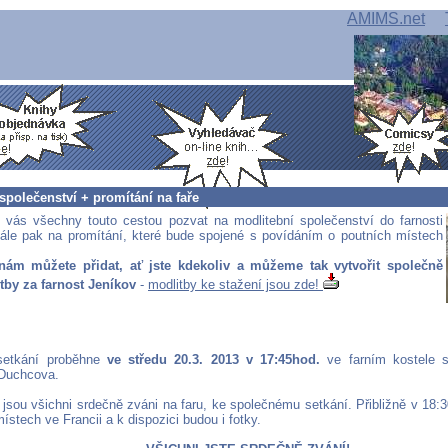
AMIMS.net
společenství + promítání na faře
 vás všechny touto cestou pozvat na modlitební společenství do farnosti
ále pak na promítání, které bude spojené s povídáním o poutních místech
nám můžete přidat, ať jste kdekoliv a můžeme tak vytvořit společně
tby za farnost Jeníkov
-
modlitby ke stažení jsou zde!
 setkání proběhne
ve středu 20.3. 2013 v 17:45hod.
ve farním kostele s
 Duchcova.
 jsou všichni srdečně zváni na faru, ke společnému setkání. Přibližně v 18:
ístech ve Francii a k dispozici budou i fotky.