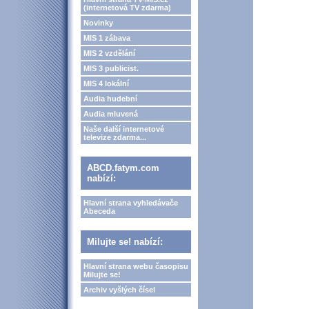
(internetová TV zdarma)
Novinky
MIS 1 zábava
MIS 2 vzdělání
MIS 3 publicist.
MIS 4 lokální
Audia hudební
Audia mluvená
Naše další internetové
televize zdarma...
ABCD.fatym.com
nabízí:
Hlavní strana vyhledávače
Abeceda
Milujte se! nabízí:
Hlavní strana webu časopisu
Milujte se!
Archiv vyšlých čísel