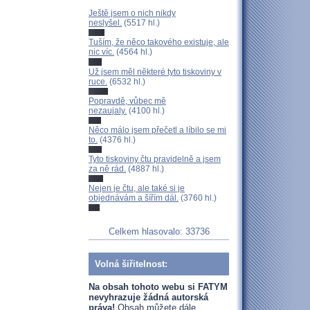
Ještě jsem o nich nikdy
neslyšel.
(5517 hl.)
Tuším, že něco takového existuje, ale
nic víc.
(4564 hl.)
Už jsem měl některé tyto tiskoviny v
ruce.
(6532 hl.)
Popravdě, vůbec mě
nezaujaly.
(4100 hl.)
Něco málo jsem přečetl a líbilo se mi
to.
(4376 hl.)
Tyto tiskoviny čtu pravidelně a jsem
za ně rád.
(4887 hl.)
Nejen je čtu, ale také si je
objednávám a šířím dál.
(3760 hl.)
Celkem hlasovalo: 33736
Volná šiřitelnost:
Na obsah tohoto webu si FATYM
nevyhrazuje žádná autorská
práva!
Obsah můžete dále