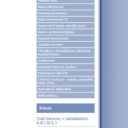
Televize NOE
Rádio PROGLAS
Internetová televize
Další internetové TV
Svatá země Izrael, virtuální pouť
Matice cyrilometodějská
Časopis Immaculata
JukeBox on-line
TémaBox s přednáškami, kázáními,
audioknihami...
Jeníkov.net
Adoptivní farnost Jeníkov
Kolpingovo dílo ČR
Církevní restituce - otázky, odpovědi,
fakta, čísla....
Vyhledávač ABECEDA
Další odkazy...
Anketa:
Znáš tiskoviny z nakladatelství
A.M.I.M.S.?