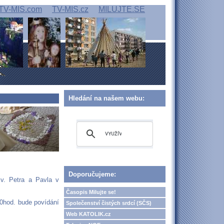
TV-MIS.com
TV-MIS.cz
MILUJTE.SE
Hledání na našem webu:
Doporučujeme:
v. Petra a Pavla v
Časopis Milujte se!
30hod. bude povídání
Společenství čistých srdcí (SČS)
Web KATOLIK.cz