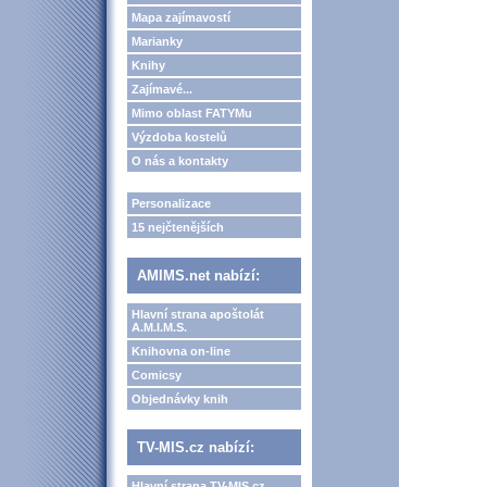
Mapa zajímavostí
Marianky
Knihy
Zajímavé...
Mimo oblast FATYMu
Výzdoba kostelů
O nás a kontakty
Personalizace
15 nejčtenějších
AMIMS.net nabízí:
Hlavní strana apoštolát
A.M.I.M.S.
Knihovna on-line
Comicsy
Objednávky knih
TV-MIS.cz nabízí:
Hlavní strana TV-MIS.cz