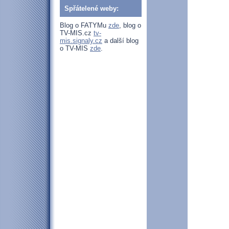
Spřátelené weby:
Blog o FATYMu
zde
, blog o
TV-MIS.cz
tv-
mis.signaly.cz
a další blog
o TV-MIS
zde
.