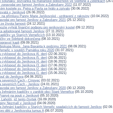
en soluňáků: pozvánka na mariánské pobožnosti ve Štěrbině a Želénkách
(26.
 zpravodaj pro farnost Jeníkov a Zabrušany 2022
(11.07.2022)
ém kostele sv. Petra a Pavla se hrálo a zpívalo
(30.06.2022)
svatá v Jeníkově
(26.06.2022)
k na přímluvu Panny Marie Jeníkovské - uzdravení z rakoviny
(10.04.2022)
avodaj pro farnost Jeníkov a Zabrušany 2021
(25.12.2021)
ze života farnosti
(24.12.2021)
ozte vyhrát finanční podporu pro jeníkovský kostel
(09.12.2021)
a adoptované farnosti Jeníkov
(27.11.2021)
kapličky ve Starých Verneřicích
(13.10.2021)
ičky ve Štěrbině dokončena
(08.10.2021)
opravují kapli
(09.09.2021)
t biskupa Mons. Jana Baxanta k podzimu 2021
(08.09.2021)
Verneřic v soutěži Památka roku 2020
(31.07.2021)
a cyklopouť do Jeníkova (6. den)
(22.06.2021)
a cyklopouť do Jeníkova (5. den)
(20.06.2021)
a cyklopouť do Jeníkova (4. den)
(18.06.2021)
a cyklopouť do Jeníkova (3. den)
(17.06.2021)
a cyklopouť do Jeníkova (2. den)
(16.06.2021)
a cyklopouť do Jeníkova (1. den)
(15.06.2021)
ouť do Jeníkova
(04.06.2021)
a severních Čech - Cínovec
(03.02.2021)
a severních Čech - Jeníkov
(24.01.2021)
avodaj pro farnost Jeníkov a Zabrušany 2020
(30.12.2020)
a žehnáním kapličky v zaniklé obci Staré Verneřice
(05.10.2020)
Poprvé na pouti v Jeníkově
(05.10.2020)
Lahošti, již tento čtvrtek
(16.09.2020)
piny Nezmaři v Jeníkově
(04.09.2020)
 žehnání kapličky u Starých Verneřic spadajících do farnosti Jeníkov
(02.09
pro děti z Jeníkovska turnus A
(06.07.2020)