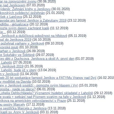
ar na zprovoznění zvonu
(30.06.2020)
ře nad Jeníkovem
(07.03.2020)
ýdeník: Žehnání knihy o Jeníkovu
(30.01.2020)
íkovských svědectví požehnán
(21.01.2020)
išek z Lančova
(25.12.2019)
avodaj pro farnost Jeníkov a Zabrušany 2019
(23.12.2019)
litbu - aktualizace
(20.12.2019)
ozte svým darem zachránit kapli
(11.12.2019)
e...
(03.12.2019)
 Jeníkově a dušičková pobožnost na hřbitově
(05.11.2019)
ouť do Jeníkova 2019
(16.10.2019)
 požehnal varhany v Jeníkově
(09.10.2019)
íkovské pouti
(01.10.2019)
varhan v Jeníkově
(26.09.2019)
e Soluňáky ve Štěrbině
(29.07.2019)
pro děti z Duchcova, Jeníkova a okolí A: první den
(01.07.2019)
 Lahošti
(27.05.2019)
v Jeníkově 2019
(21.05.2019)
Lahošti, bude již v úterý
(13.04.2019)
n v Jeníkově
(11.04.2019)
neb 20 let spolupráce farnosti Jeníkov a FATYMu Vranov nad Dyjí
(16.02.201
 modlitbě na Davida
(10.02.2019)
nny v Jeníkově soutěží - pomozte svým hlasem i Vy!
(15.01.2019)
rosba - najde se dárce?
(06.01.2019)
Lohelia Oehlschlägela? Významný hudební skladatel z Lahoště
(29.12.2018)
 svatá + setkání nad Písmem svatým na faře v Jeníkově
(11.12.2018)
níkova na americkém velvyslanectví v Praze
(25.11.2018)
bu sestry Marcely
(17.11.2018)
e sestřička Marcela z Jeníkova
(13.11.2018)
 kapli sv. Anny V Jeníkově
(03.11.2018)