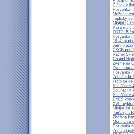
Prosíme, hl
Článek v lis
Pozvánka n
Možnost vst
Teplický de
Misijní týd
Kázání arci
FOTO: Biřm
Pozvánka na
18. 4. si p
Jarní prázd
ČSOB pomáh
Ráchel Skle
Gospel Nigh
Zveme na Go
Zveme na ad
Pozvánka n
Žehnání kří
I toto se dě
Soluňáci v 
Soluňáci v 
Soluňáci v 
DNES konce
XVII. cyklo
Misijní list
Jarňáky s 
Zbořená kap
Mše svaté v
Pozvánka n
Zpravodajstv