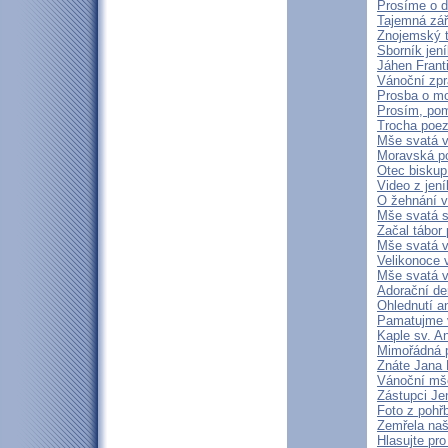
Prosíme o d
Tajemná zá
Znojemský t
Sborník jen
Jáhen Frant
Vánoční zpr
Prosba o mod
Prosím, pom
Trocha poezi
Mše svatá v
Moravská p
Otec biskup
Video z jen
O žehnání 
Mše svatá s
Začal tábor 
Mše svatá v
Velikonoce 
Mše svatá v 
Adorační de
Ohlednutí a
Pamatujme v
Kaple sv. A
Mimořádná p
Znáte Jana 
Vánoční mše
Zástupci Je
Foto z pohř
Zemřela naš
Hlasujte pro