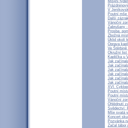
Misijní týd
Prázdninový
V Jeníkovsk
Poutní mše 
Další zázra
Vánoční zpr
Zabrušany - 
Prosba: pom
Zbožná míst
Úklid okolí 
Oprava kapl
Ve Štěrbině 
Okružní lis
Kaplička u 
Jak začínal
Jak začínal
Jak začínal
Jak začínal
Jak začínal
Jak začínal
XVI. Cyklop
Poutní míst
Poutní míst
Vánoční zpr
Ohlédnutí z
Svědectví: 
Mše svatá v 
Koncert sku
Pozvánka na
Začal tábor 