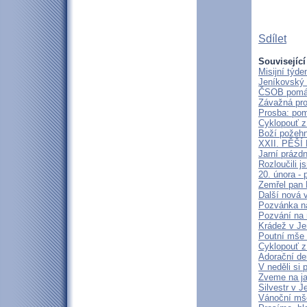
Sdílet
Související
Misijní týd
Jeníkovský 
ČSOB pomáhá
Závažná pro
Prosba: pom
Cyklopouť z
Boží požehn
XXII. PĚŠ
Jarní prázd
Rozloučili 
20. února -
Zemřel pan 
Další nová 
Pozvánka n
Pozvání na
Krádež v Je
Poutní mše 
Cyklopouť z
Adorační de
V neděli si
Zveme na j
Silvestr v J
Vánoční mš