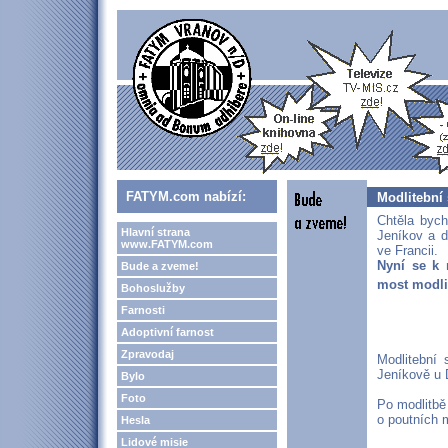
FATYM.com nabízí:
Modlitební 
Chtěla bych
Hlavní strana
Jeníkov a d
www.FATYM.com
ve Francii.
Nyní se k 
Bude a zveme!
most modli
Bohoslužby
Farnosti
Adoptivní farnost
Zpravodaj
Modlitební
Jeníkově u
Bylo
Foto
Po modlitbě
o poutních m
Hesla
Lidové misie