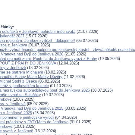
 články:
en soluňáků v Jeníkově: pohřební mše svatá
(21.07.2026)
kalendář 2027
(15.07.2026)
 regionům: Jeníkov zvítězil - děkujeme!!
(05.07.2026)
sba z Jeníkova
(01.07.2026)
ozte vyhrát finanční podporu pro jeníkovský kostel - zbývá několik posledníc
 Vranova nad Dyjí do Jeníkova 2026
(21.05.2026)
ání pro naši zemi. Poutníci do Jeníkova vyrazí z Prahy
(19.05.2026)
Í POUŤ Z PRAHY DO JENÍKOVA
(12.04.2026)
niny v Jeníkově
(18.02.2026)
jsme se bratrem Michalem
(18.02.2026)
 památka Panny Marie Matky Důvěry
(11.02.2026)
Michal Stohl z Oseku
(06.02.2026)
vitráž v jeníkovském kostele
(01.10.2025)
a moravskou automobilovou pouť do Jeníkova 2025
(30.07.2025)
 mše svaté se Soluňáky
(19.07.2025)
níkově
(10.07.2025)
sv. v Jeníkově
(05.07.2025)
 Vranova nad Dyjí do Jeníkova 2025
(03.05.2025)
n v Jeníkově 2025
(23.04.2025)
 připomeneme jeníkovské výročí
(04.04.2025)
arní prázdniny s FATYMem do Jeníkova
(31.01.2025)
eníkově
(10.01.2025)
e svatá v Jeníkově
(16.12.2024)