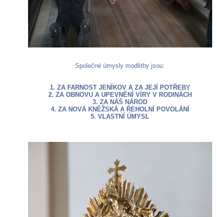
Společné úmysly modlitby jsou:
1. ZA FARNOST JENÍKOV A ZA JEJÍ POTŘEBY
2. ZA OBNOVU A UPEVNĚNÍ VÍRY V RODINÁCH
3. ZA NÁŠ NÁROD
4. ZA NOVÁ KNĚŽSKÁ A ŘEHOLNÍ POVOLÁNÍ
5. VLASTNÍ ÚMYSL