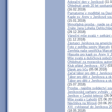
Adorační den v Jeníkově
(11.0
Ohlednutí aneb 20 let spolupr
(16.02.2019)
Pamatujme v modlitbě na Dav
Kaple sv. Anny v Jeníkově so
(15.01.2019)
Mimořádná prosba - najde se 
Znáte Jana Lohelia Oehlschlä
(29.12.2018)
Vánoční mše svatá + setkání
(11.12.2018)
Zástupci Jeníkova na americk
Foto z pohřbu sestry Marcely
(
Zemřela naše sestřička Marce
Hlasujte pro kapli sv. Anny V 
Mše svatá a dušičková pobožn
Ohlédnutí za moravskou autom
Klub přátel Jeníkova - KPJ
(03
Dárek pro Irču
(05.08.2018)
Začal tábor pro děti z Jeníkova
Tábor pro děti z Jeníkova a oko
Tábor pro děti z Jeníkova a ok
(15.07.2018)
Prosba - napište svědectví so
Jeníkovské varhany vyhrály - 
Jeníkov v České televizi
(26.0
Mše svatá v Lahošti
(21.06.20
Návštěva na Mírově
(10.06.20
XIII. cyklopouť do Jeníkova 2
(18.05.2018)