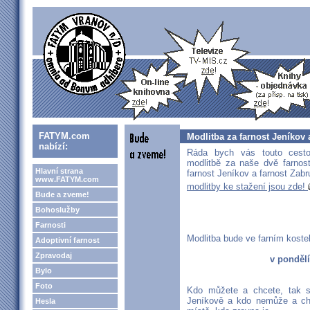
FATYM.com
Modlitba za farnost Jeníkov
nabízí:
Ráda bych vás touto cesto
modlitbě za naše dvě farnos
Hlavní strana
farnost Jeníkov a farnost Zabr
www.FATYM.com
modlitby ke stažení jsou zde!
Bude a zveme!
Bohoslužby
Farnosti
Modlitba bude ve farním kostel
Adoptivní farnost
Zpravodaj
v pondělí
Bylo
Foto
Kdo můžete a chcete, tak s
Jeníkově a kdo nemůže a chc
Hesla