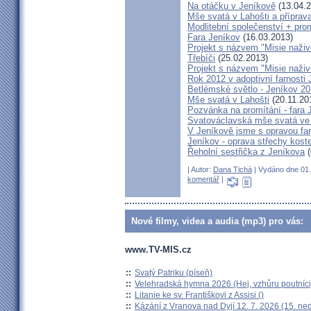
Na otáčku v Jeníkově
(13.04.2
Mše svatá v Lahošti a příprava
Modlitební společenství + prom
Fara Jeníkov
(16.03.2013)
Projekt s názvem "Misie naživo
Třebíči
(25.02.2013)
Projekt s názvem "Misie naživ
Rok 2012 v adoptivní farnosti
Betlémské světlo - Jeníkov 2
Mše svatá v Lahošti
(20.11.20
Pozvánka na promítání - fara 
Svatováclavská mše svatá ve 
V Jeníkově jsme s opravou fary
Jeníkov - oprava střechy kost
Řeholní sestřička z Jeníkova
(
| Autor:
Dana Tichá
| Vydáno dne 01. 
komentář
|
Nové filmy, videa a audia (mp3) pro vás:
www.TV-MIS.cz
::
Svatý Patriku (píseň)
::
Velehradská hymna 2026 (Hej, vzhůru poutníci
::
Litanie ke sv. Františkovi z Assisi ()
::
Kázání z Vranova nad Dyjí 12. 7. 2026 (15. ne