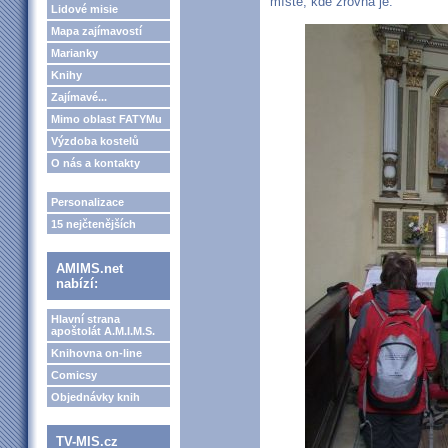
místě, kde zrovna je.
Lidové misie
Mapa zajímavostí
Marianky
Knihy
Zajímavé...
Mimo oblast FATYMu
Výzdoba kostelů
O nás a kontakty
Personalizace
15 nejčtenějších
AMIMS.net
nabízí:
Hlavní strana
apoštolát A.M.I.M.S.
Knihovna on-line
Comicsy
Objednávky knih
TV-MIS.cz