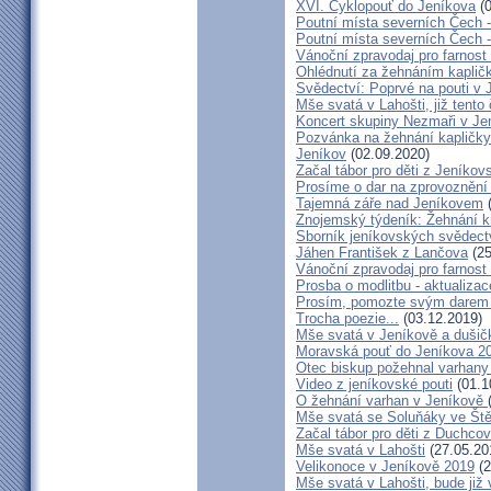
XVI. Cyklopouť do Jeníkova
(0
Poutní místa severních Čech 
Poutní místa severních Čech 
Vánoční zpravodaj pro farnos
Ohlédnutí za žehnáním kapličk
Svědectví: Poprvé na pouti v 
Mše svatá v Lahošti, již tento 
Koncert skupiny Nezmaři v Je
Pozvánka na žehnání kapličky 
Jeníkov
(02.09.2020)
Začal tábor pro děti z Jeníkov
Prosíme o dar na zprovoznění
Tajemná záře nad Jeníkovem
(
Znojemský týdeník: Žehnání k
Sborník jeníkovských svědect
Jáhen František z Lančova
(25
Vánoční zpravodaj pro farnos
Prosba o modlitbu - aktualizac
Prosím, pomozte svým darem z
Trocha poezie...
(03.12.2019)
Mše svatá v Jeníkově a dušič
Moravská pouť do Jeníkova 2
Otec biskup požehnal varhany
Video z jeníkovské pouti
(01.1
O žehnání varhan v Jeníkově
Mše svatá se Soluňáky ve Ště
Začal tábor pro děti z Duchcov
Mše svatá v Lahošti
(27.05.20
Velikonoce v Jeníkově 2019
(2
Mše svatá v Lahošti, bude již 