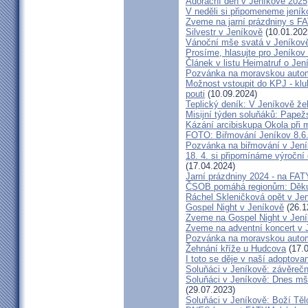
Adorační den v Jeníkově 2025
V neděli si připomeneme jeník
Zveme na jarní prázdniny s 
Silvestr v Jeníkově
(10.01.202
Vánoční mše svatá v Jeníkov
Prosíme, hlasujte pro Jeníkov
Článek v listu Heimatruf o Jen
Pozvánka na moravskou autom
Možnost vstoupit do KPJ - klu
pouti
(10.09.2024)
Teplický deník: V Jeníkově že
Misijní týden soluňáků: Papež
Kázání arcibiskupa Okola při 
FOTO: Biřmování Jeníkov 8.6
Pozvánka na biřmování v Jen
18. 4. si připomínáme výroční
(17.04.2024)
Jarní prázdniny 2024 - na F
ČSOB pomáhá regionům: Děku
Ráchel Skleničková opět v Je
Gospel Night v Jeníkově
(26.1
Zveme na Gospel Night v Jen
Zveme na adventní koncert v 
Pozvánka na moravskou autom
Žehnání kříže u Hudcova
(17.0
I toto se děje v naší adoptovan
Soluňáci v Jeníkově: závěreč
Soluňáci v Jeníkově: Dnes mše
(29.07.2023)
Soluňáci v Jeníkově: Boží Tě