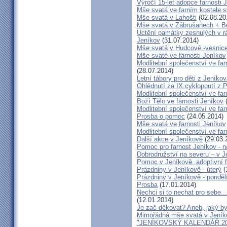
Výročí 15-let adopce farnosti
Mše svatá ve farním kostele s
Mše svatá v Lahošti
(02.08.20
Mše svatá v Zábrušanech + B
Uctění památky zesnulých v rám
Jeníkov
(31.07.2014)
Mše svatá v Hudcově -vesnice 
Mše svaté ve farnosti Jeníkov
Modlitební společenství ve far
(28.07.2014)
Letní tábory pro děti z Jeníko
Ohlédnutí za IX.cyklopoutí z 
Modlitební společenství ve far
Boží Tělo ve farnosti Jeníkov
(
Modlitební společenství ve far
Prosba o pomoc
(24.05.2014)
Mše svatá ve farnosti Jeníkov
Modlitební společenství ve f
Další akce v Jeníkově
(29.03.
Pomoc pro farnost Jeníkov - 
Dobrodružství na severu – v 
Pomoc v Jeníkově, adoptivní 
Prázdniny v Jeníkově - úterý
(
Prázdniny v Jeníkově - ponděl
Prosba
(17.01.2014)
Nechci si to nechat pro sebe..
(12.01.2014)
Je zač děkovat? Aneb, jaký by
Mimořádná mše svatá v Jeník
"JENÍKOVSKÝ KALENDÁŘ 20