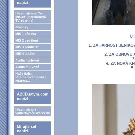
nabízí:
Hlavní strana TV-
MIS.cz (internetová
TV zdarma)
Novinky
MIS 1 zábava
Úm
MIS 2 vzdělání
1. ZA FARNOST JENÍKO
MIS 3 publicist.
MIS 4 lokální
2. ZA OBNOVU 
3
Audia hudební
4. ZA NOVÁ K
Audia mluvená
5
Naše další
internetové televize
zdarma...
ABCD.fatym.com
nabízí:
Hlavní strana
vyhledávače Abeceda
Milujte se!
nabízí: