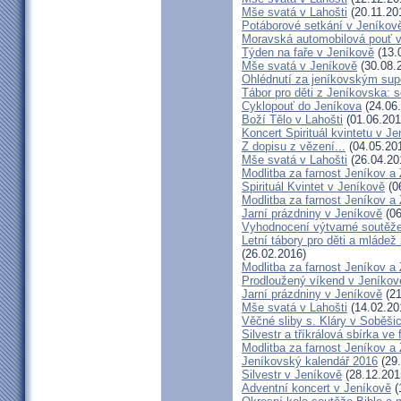
Mše svatá v Lahošti
(20.11.20
Potáborové setkání v Jeníko
Moravská automobilová pouť 
Týden na faře v Jeníkově
(13.
Mše svatá v Jeníkově
(30.08.
Ohlédnutí za jeníkovským su
Tábor pro děti z Jeníkovska: 
Cyklopouť do Jeníkova
(24.06
Boží Tělo v Lahošti
(01.06.201
Koncert Spirituál kvintetu v J
Z dopisu z vězení...
(04.05.20
Mše svatá v Lahošti
(26.04.20
Modlitba za farnost Jeníkov a
Spirituál Kvintet v Jeníkově
(0
Modlitba za farnost Jeníkov a
Jarní prázdniny v Jeníkově
(06
Vyhodnocení výtvarné soutěž
Letní tábory pro děti a mládež
(26.02.2016)
Modlitba za farnost Jeníkov a
Prodloužený víkend v Jeníkov
Jarní prázdniny v Jeníkově
(21
Mše svatá v Lahošti
(14.02.20
Věčné sliby s. Kláry v Soběši
Silvestr a tříkrálová sbírka ve
Modlitba za farnost Jeníkov a
Jeníkovský kalendář 2016
(29.
Silvestr v Jeníkově
(28.12.201
Adventní koncert v Jeníkově
(