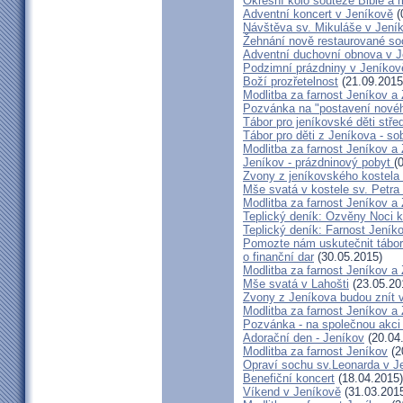
Okresní kolo soutěže Bible a
Adventní koncert v Jeníkově
(
Návštěva sv. Mikuláše v Jení
Žehnání nově restaurované so
Adventní duchovní obnova v 
Podzimní prázdniny v Jeníkov
Boží prozřetelnost
(21.09.2015
Modlitba za farnost Jeníkov a
Pozvánka na "postavení novéh
Tábor pro jeníkovské děti střed
Tábor pro děti z Jeníkova - so
Modlitba za farnost Jeníkov a
Jeníkov - prázdninový pobyt
(
Zvony z jeníkovského kostela
Mše svatá v kostele sv. Petra
Modlitba za farnost Jeníkov a
Teplický deník: Ozvěny Noci k
Teplický deník: Farnost Jeníko
Pomozte nám uskutečnit tábor 
o finanční dar
(30.05.2015)
Modlitba za farnost Jeníkov a
Mše svatá v Lahošti
(23.05.20
Zvony z Jeníkova budou znít 
Modlitba za farnost Jeníkov a
Pozvánka - na společnou akci
Adorační den - Jeníkov
(20.04
Modlitba za farnost Jeníkov
(2
Opraví sochu sv.Leonarda v J
Benefiční koncert
(18.04.2015)
Víkend v Jeníkově
(31.03.201