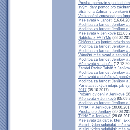
Prosba: pomozte v posledních 
svými dary pomoc pro záchran
Stráníci a Žalman v Jeníkově
(
Velikonoční zpravodaj pro far
Mše svatá v Lahošti
(16.04.20
Modlitba za farnost Jeníkov a
Modlitba za farnost Jeníkov a
Mše svatá v Jeníkově
(12.03.
Nabídka z FATYMu
(28.02.201
Ohlédnutí za jarními prázdnin
Modlitba za farnost Jeníkov a
Modlitba za farnost Jeníkov a
Vánoční mše svatá a setkání
Modlitba za farnost Jeníkov a
Mše svatá v Lahošti
(12.12.20
Zemřel Radek Tabáň z Jeníko
Modlitba za farnost Jeníkov a
Mše svatá a dušičková pobožn
Modlitba za farnost Jeníkov a
Pár statistických údajů, jak 
2017
(05.10.2017)
Požární cvičení v Jeníkově
(05
Mše svatá v Jeníkově
(05.09.
Modlitba za farnost Jeníkov a
TYNAF v Jeníkově
(30.08.201
Prosba pro Jeníkov
(29.08.201
TYNAF v Jeníkově
(28.08.201
Mše svatá za dárce, kteří jakko
Misijní týden soluňáků: mše s
Misijní týden soluňáků: mše 