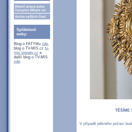
Hlavní strana webu
časopisu Milujte se!
Archiv vyšlých čísel
Spřátelené
weby:
Blog o FATYMu
zde
,
blog o TV-MIS.cz
tv-
mis.signaly.cz
a
další blog o TV-MIS
zde
.
TĚŠÍME 
V případě pěkného počasí bude