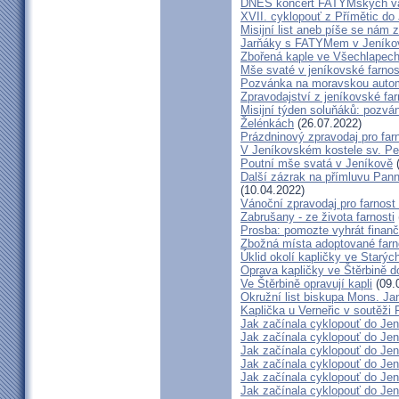
DNES koncert FATYMských va
XVII. cyklopouť z Přímětic do
Misijní list aneb píše se nám 
Jarňáky s FATYMem v Jeníko
Zbořená kaple ve Všechlapech
Mše svaté v jeníkovské farno
Pozvánka na moravskou autom
Zpravodajství z jeníkovské farn
Misijní týden soluňáků: pozvá
Želénkách
(26.07.2022)
Prázdninový zpravodaj pro far
V Jeníkovském kostele sv. Pet
Poutní mše svatá v Jeníkově
(
Další zázrak na přímluvu Pann
(10.04.2022)
Vánoční zpravodaj pro farnos
Zabrušany - ze života farnosti
Prosba: pomozte vyhrát finanč
Zbožná místa adoptované farn
Úklid okolí kapličky ve Starýc
Oprava kapličky ve Štěrbině 
Ve Štěrbině opravují kapli
(09.
Okružní list biskupa Mons. J
Kaplička u Verneřic v soutěži
Jak začínala cyklopouť do Jen
Jak začínala cyklopouť do Jen
Jak začínala cyklopouť do Jen
Jak začínala cyklopouť do Jen
Jak začínala cyklopouť do Jen
Jak začínala cyklopouť do Jen