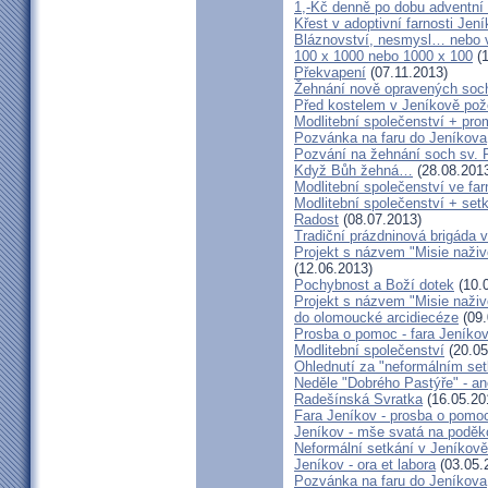
1,-Kč denně po dobu adventní
Křest v adoptivní farnosti Jen
Bláznovství, nesmysl… nebo v
100 x 1000 nebo 1000 x 100
(1
Překvapení
(07.11.2013)
Žehnání nově opravených soch
Před kostelem v Jeníkově po
Modlitební společenství + prom
Pozvánka na faru do Jeníkova
Pozvání na žehnání soch sv. 
Když Bůh žehná…
(28.08.201
Modlitební společenství ve far
Modlitební společenství + setk
Radost
(08.07.2013)
Tradiční prázdninová brigáda 
Projekt s názvem "Misie naživ
(12.06.2013)
Pochybnost a Boží dotek
(10.
Projekt s názvem "Misie naživ
do olomoucké arcidiecéze
(09.
Prosba o pomoc - fara Jeníko
Modlitební společenství
(20.05
Ohlednutí za "neformálním se
Neděle "Dobrého Pastýře" - an
Radešínská Svratka
(16.05.20
Fara Jeníkov - prosba o pomo
Jeníkov - mše svatá na poděk
Neformální setkání v Jeník
Jeníkov - ora et labora
(03.05.
Pozvánka na faru do Jeníkova