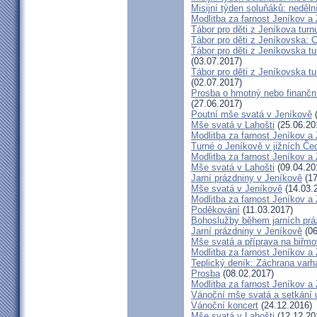
Misijní týden soluňáků: neděl
Modlitba za farnost Jeníkov a
Tábor pro děti z Jeníkova turn
Tábor pro děti z Jeníkovska: 
Tábor pro děti z Jeníkovska t
(03.07.2017)
Tábor pro děti z Jeníkovska t
(02.07.2017)
Prosba o hmotný nebo finanční 
(27.06.2017)
Poutní mše svatá v Jeníkově
(
Mše svatá v Lahošti
(25.06.20
Modlitba za farnost Jeníkov a
Turné o Jeníkově v jižních Če
Modlitba za farnost Jeníkov a
Mše svatá v Lahošti
(09.04.20
Jarní prázdniny v Jeníkově
(17
Mše svatá v Jeníkově
(14.03.
Modlitba za farnost Jeníkov a
Poděkování
(11.03.2017)
Bohoslužby během jarních prá
Jarní prázdniny v Jeníkově
(06
Mše svatá a příprava na biřm
Modlitba za farnost Jeníkov a
Teplický deník: Záchrana varh
Prosba
(08.02.2017)
Modlitba za farnost Jeníkov a
Vánoční mše svatá a setkání 
Vánoční koncert
(24.12.2016)
Mše svatá v Lahošti
(12.12.20