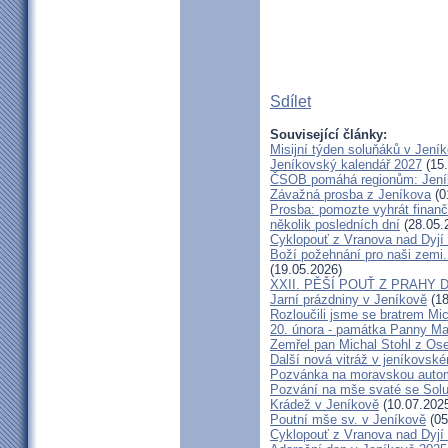
Sdílet
Související články:
Misijní týden soluňáků v Jení
Jeníkovský kalendář 2027
(15.
ČSOB pomáhá regionům: Jeníko
Závažná prosba z Jeníkova
(0
Prosba: pomozte vyhrát finanč
několik posledních dní
(28.05.
Cyklopouť z Vranova nad Dyjí
Boží požehnání pro naši zemi.
(19.05.2026)
XXII. PĚŠÍ POUŤ Z PRAHY 
Jarní prázdniny v Jeníkově
(18
Rozloučili jsme se bratrem Mi
20. února - památka Panny Ma
Zemřel pan Michal Stohl z O
Další nová vitráž v jeníkovsk
Pozvánka na moravskou autom
Pozvání na mše svaté se Sol
Krádež v Jeníkově
(10.07.202
Poutní mše sv. v Jeníkově
(05
Cyklopouť z Vranova nad Dyjí