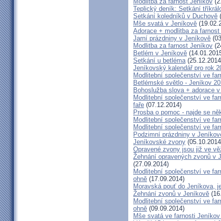
Modlitba za farnost Jeníkov
(2
Teplický deník: Setkání tříkr
Setkání koledníků v Duchově
(
Mše svatá v Jeníkově
(19.02.
Adorace + modlitba za farno
Jarní prázdniny v Jeníkově
(03
Modlitba za farnost Jeníkov
(2
Betlém v Jeníkově
(14.01.201
Setkání u betléma
(25.12.2014
Jeníkovský kalendář pro rok 2
Modlitební společenství ve far
Betlémské světlo - Jeníkov 2
Bohoslužba slova + adorace v 
Modlitební společenství ve fa
faře
(07.12.2014)
Prosba o pomoc - najde se ně
Modlitební společenství ve far
Modlitební společenství ve far
Podzimní prázdniny v Jeníkov
Jeníkovské zvony
(05.10.2014
Opravené zvony jsou již ve vě
Žehnání opravených zvonů v 
(27.09.2014)
Modlitební společenství ve far
ohně
(17.09.2014)
Moravská pouť do Jeníkova, jet
Žehnání zvonů v Jeníkově
(16
Modlitební společenství ve far
ohně
(09.09.2014)
Mše svatá ve farnosti Jeník