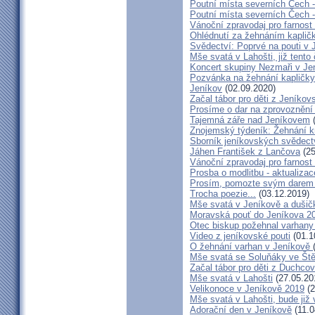
Poutní místa severních Čech 
Poutní místa severních Čech 
Vánoční zpravodaj pro farnos
Ohlédnutí za žehnáním kapličk
Svědectví: Poprvé na pouti v 
Mše svatá v Lahošti, již tento 
Koncert skupiny Nezmaři v Je
Pozvánka na žehnání kapličky 
Jeníkov
(02.09.2020)
Začal tábor pro děti z Jeníkov
Prosíme o dar na zprovoznění
Tajemná záře nad Jeníkovem
(
Znojemský týdeník: Žehnání k
Sborník jeníkovských svědect
Jáhen František z Lančova
(25
Vánoční zpravodaj pro farnos
Prosba o modlitbu - aktualizac
Prosím, pomozte svým darem z
Trocha poezie...
(03.12.2019)
Mše svatá v Jeníkově a dušič
Moravská pouť do Jeníkova 2
Otec biskup požehnal varhany
Video z jeníkovské pouti
(01.1
O žehnání varhan v Jeníkově
Mše svatá se Soluňáky ve Ště
Začal tábor pro děti z Duchcov
Mše svatá v Lahošti
(27.05.20
Velikonoce v Jeníkově 2019
(2
Mše svatá v Lahošti, bude již 
Adorační den v Jeníkově
(11.0