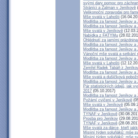
svými dary pomoc pro záchran
Stráníci a Žalman v Jeníkově
(
Velikonoční zpravodaj pro far
Mše svatá v Lahošti
(16.04.20
Modlitba za farnost Jeníkov a
Modlitba za farnost Jeníkov a
Mše svatá v Jeníkově
(12.03.
Nabídka z FATYMu
(28.02.201
Ohlédnutí za jarními prázdnin
Modlitba za farnost Jeníkov a
Modlitba za farnost Jeníkov a
Vánoční mše svatá a setkání
Modlitba za farnost Jeníkov a
Mše svatá v Lahošti
(12.12.20
Zemřel Radek Tabáň z Jeníko
Modlitba za farnost Jeníkov a
Mše svatá a dušičková pobožn
Modlitba za farnost Jeníkov a
Pár statistických údajů, jak 
2017
(05.10.2017)
Modlitba za farnost Jeníkov a
Požární cvičení v Jeníkově
(05
Mše svatá v Jeníkově
(05.09.
Modlitba za farnost Jeníkov a
TYNAF v Jeníkově
(30.08.201
Prosba pro Jeníkov
(29.08.201
TYNAF v Jeníkově
(28.08.201
Mše svatá za dárce, kteří jakko
Misijní týden soluňáků: mše s
Misijní týden soluňáků: mše 