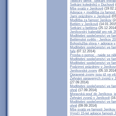
Teplický deník: Setkání tříkr
Setkání koledníků v Duchově
(
Mše svatá v Jeníkově
(19.02.
Adorace + modlitba za farno
Jarní prázdniny v Jeníkově
(03
Modlitba za farnost Jeníkov
(2
Betlém v Jeníkově
(14.01.201
Setkání u betléma
(25.12.2014
Jeníkovský kalendář pro rok 2
Modlitební společenství ve far
Betlémské světlo - Jeníkov 2
Bohoslužba slova + adorace v 
Modlitební společenství ve fa
faře
(07.12.2014)
Prosba o pomoc - najde se ně
Modlitební společenství ve far
Modlitební společenství ve far
Podzimní prázdniny v Jeníkov
Jeníkovské zvony
(05.10.2014
Opravené zvony jsou již ve vě
Žehnání opravených zvonů v 
(27.09.2014)
Modlitební společenství ve far
ohně
(17.09.2014)
Moravská pouť do Jeníkova, jet
Žehnání zvonů v Jeníkově
(16
Modlitební společenství ve far
ohně
(09.09.2014)
Mše svatá ve farnosti Jeník
Výročí 15-let adopce farnosti