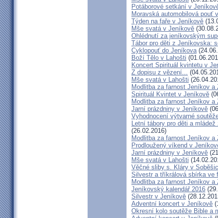
Potáborové setkání v Jeníko
Moravská automobilová pouť 
Týden na faře v Jeníkově
(13.
Mše svatá v Jeníkově
(30.08.
Ohlédnutí za jeníkovským su
Tábor pro děti z Jeníkovska: 
Cyklopouť do Jeníkova
(24.06
Boží Tělo v Lahošti
(01.06.201
Koncert Spirituál kvintetu v J
Z dopisu z vězení...
(04.05.20
Mše svatá v Lahošti
(26.04.20
Modlitba za farnost Jeníkov a
Spirituál Kvintet v Jeníkově
(0
Modlitba za farnost Jeníkov a
Jarní prázdniny v Jeníkově
(06
Vyhodnocení výtvarné soutěž
Letní tábory pro děti a mládež
(26.02.2016)
Modlitba za farnost Jeníkov a
Prodloužený víkend v Jeníkov
Jarní prázdniny v Jeníkově
(21
Mše svatá v Lahošti
(14.02.20
Věčné sliby s. Kláry v Soběši
Silvestr a tříkrálová sbírka ve
Modlitba za farnost Jeníkov a
Jeníkovský kalendář 2016
(29.
Silvestr v Jeníkově
(28.12.201
Adventní koncert v Jeníkově
(
Okresní kolo soutěže Bible a