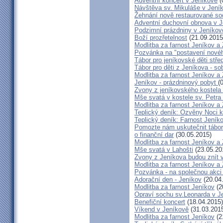
Adventní koncert v Jeníkově
(
Návštěva sv. Mikuláše v Jení
Žehnání nově restaurované so
Adventní duchovní obnova v 
Podzimní prázdniny v Jeníkov
Boží prozřetelnost
(21.09.2015
Modlitba za farnost Jeníkov a
Pozvánka na "postavení novéh
Tábor pro jeníkovské děti střed
Tábor pro děti z Jeníkova - so
Modlitba za farnost Jeníkov a
Jeníkov - prázdninový pobyt
(
Zvony z jeníkovského kostela
Mše svatá v kostele sv. Petra
Modlitba za farnost Jeníkov a
Teplický deník: Ozvěny Noci k
Teplický deník: Farnost Jeníko
Pomozte nám uskutečnit tábor 
o finanční dar
(30.05.2015)
Modlitba za farnost Jeníkov a
Mše svatá v Lahošti
(23.05.20
Zvony z Jeníkova budou znít 
Modlitba za farnost Jeníkov a
Pozvánka - na společnou akci
Adorační den - Jeníkov
(20.04
Modlitba za farnost Jeníkov
(2
Opraví sochu sv.Leonarda v J
Benefiční koncert
(18.04.2015)
Víkend v Jeníkově
(31.03.201
Modlitba za farnost Jeníkov
(2