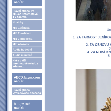
nabízí:
Hlavní strana TV-
MIS.cz (internetová
TV zdarma)
Novinky
MIS 1 zábava
Úm
MIS 2 vzdělání
1. ZA FARNOST JENÍKO
MIS 3 publicist.
MIS 4 lokální
2. ZA OBNOVU 
3
Audia hudební
4. ZA NOVÁ K
Audia mluvená
5
Naše další
internetové televize
zdarma...
ABCD.fatym.com
nabízí:
Hlavní strana
vyhledávače Abeceda
Milujte se!
nabízí: