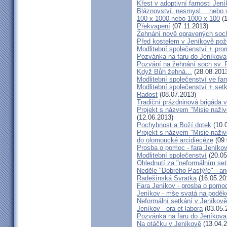
Křest v adoptivní farnosti Jen
Bláznovství, nesmysl… nebo v
100 x 1000 nebo 1000 x 100
(1
Překvapení
(07.11.2013)
Žehnání nově opravených soch
Před kostelem v Jeníkově po
Modlitební společenství + prom
Pozvánka na faru do Jeníkova
Pozvání na žehnání soch sv. 
Když Bůh žehná…
(28.08.201
Modlitební společenství ve far
Modlitební společenství + setk
Radost
(08.07.2013)
Tradiční prázdninová brigáda 
Projekt s názvem "Misie naživ
(12.06.2013)
Pochybnost a Boží dotek
(10.
Projekt s názvem "Misie naživ
do olomoucké arcidiecéze
(09.
Prosba o pomoc - fara Jeníko
Modlitební společenství
(20.05
Ohlednutí za "neformálním se
Neděle "Dobrého Pastýře" - an
Radešínská Svratka
(16.05.20
Fara Jeníkov - prosba o pomo
Jeníkov - mše svatá na poděk
Neformální setkání v Jeník
Jeníkov - ora et labora
(03.05.
Pozvánka na faru do Jeníkova
Na otáčku v Jeníkově
(13.04.2