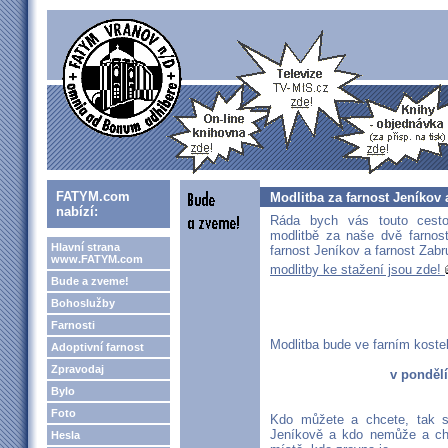
FATYM.com
Modlitba za farnost Jeníkov
nabízí:
Ráda bych vás touto cesto
modlitbě za naše dvě farnos
Hlavní strana
farnost Jeníkov a farnost Zabr
www.FATYM.com
modlitby ke stažení jsou zde!
Bude a zveme!
Bohoslužby
Farnosti
Modlitba bude ve farním kostel
Adoptivní farnost
Zpravodaj
v pondělí
Bylo
Foto
Kdo můžete a chcete, tak s
Jeníkově a kdo nemůže a chc
Hesla