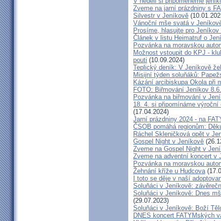
V neděli si připomeneme jeník
Zveme na jarní prázdniny s 
Silvestr v Jeníkově
(10.01.202
Vánoční mše svatá v Jeníkov
Prosíme, hlasujte pro Jeníkov
Článek v listu Heimatruf o Jen
Pozvánka na moravskou autom
Možnost vstoupit do KPJ - klu
pouti
(10.09.2024)
Teplický deník: V Jeníkově že
Misijní týden soluňáků: Papež
Kázání arcibiskupa Okola při 
FOTO: Biřmování Jeníkov 8.6
Pozvánka na biřmování v Jen
18. 4. si připomínáme výroční
(17.04.2024)
Jarní prázdniny 2024 - na F
ČSOB pomáhá regionům: Děku
Ráchel Skleničková opět v Je
Gospel Night v Jeníkově
(26.1
Zveme na Gospel Night v Jen
Zveme na adventní koncert v 
Pozvánka na moravskou autom
Žehnání kříže u Hudcova
(17.0
I toto se děje v naší adoptovan
Soluňáci v Jeníkově: závěreč
Soluňáci v Jeníkově: Dnes mše
(29.07.2023)
Soluňáci v Jeníkově: Boží Tě
DNES koncert FATYMských va