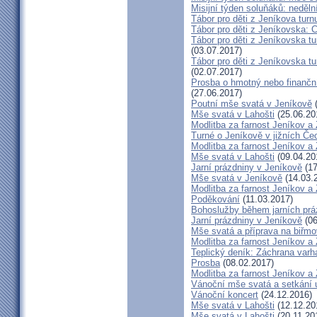
Misijní týden soluňáků: neděl
Tábor pro děti z Jeníkova turn
Tábor pro děti z Jeníkovska: 
Tábor pro děti z Jeníkovska t
(03.07.2017)
Tábor pro děti z Jeníkovska t
(02.07.2017)
Prosba o hmotný nebo finanční 
(27.06.2017)
Poutní mše svatá v Jeníkově
(
Mše svatá v Lahošti
(25.06.20
Modlitba za farnost Jeníkov a
Turné o Jeníkově v jižních Če
Modlitba za farnost Jeníkov a
Mše svatá v Lahošti
(09.04.20
Jarní prázdniny v Jeníkově
(17
Mše svatá v Jeníkově
(14.03.
Modlitba za farnost Jeníkov a
Poděkování
(11.03.2017)
Bohoslužby během jarních prá
Jarní prázdniny v Jeníkově
(06
Mše svatá a příprava na biřm
Modlitba za farnost Jeníkov a
Teplický deník: Záchrana varh
Prosba
(08.02.2017)
Modlitba za farnost Jeníkov a
Vánoční mše svatá a setkání 
Vánoční koncert
(24.12.2016)
Mše svatá v Lahošti
(12.12.20
Mše svatá v Lahošti
(20.11.20