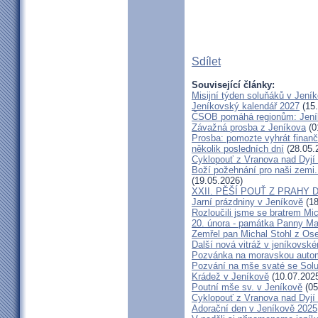
Sdílet
Související články:
Misijní týden soluňáků v Jení
Jeníkovský kalendář 2027
(15.
ČSOB pomáhá regionům: Jeníko
Závažná prosba z Jeníkova
(0
Prosba: pomozte vyhrát finanč
několik posledních dní
(28.05.
Cyklopouť z Vranova nad Dyjí
Boží požehnání pro naši zemi.
(19.05.2026)
XXII. PĚŠÍ POUŤ Z PRAHY 
Jarní prázdniny v Jeníkově
(18
Rozloučili jsme se bratrem Mi
20. února - památka Panny Ma
Zemřel pan Michal Stohl z O
Další nová vitráž v jeníkovsk
Pozvánka na moravskou autom
Pozvání na mše svaté se Sol
Krádež v Jeníkově
(10.07.202
Poutní mše sv. v Jeníkově
(05
Cyklopouť z Vranova nad Dyjí
Adorační den v Jeníkově 2025