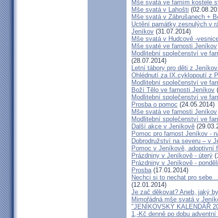
Mše svatá ve farním kostele s
Mše svatá v Lahošti
(02.08.20
Mše svatá v Zábrušanech + B
Uctění památky zesnulých v rám
Jeníkov
(31.07.2014)
Mše svatá v Hudcově -vesnice 
Mše svaté ve farnosti Jeníkov
Modlitební společenství ve far
(28.07.2014)
Letní tábory pro děti z Jeníko
Ohlédnutí za IX.cyklopoutí z 
Modlitební společenství ve far
Boží Tělo ve farnosti Jeníkov
(
Modlitební společenství ve far
Prosba o pomoc
(24.05.2014)
Mše svatá ve farnosti Jeníkov
Modlitební společenství ve f
Další akce v Jeníkově
(29.03.
Pomoc pro farnost Jeníkov - 
Dobrodružství na severu – v 
Pomoc v Jeníkově, adoptivní 
Prázdniny v Jeníkově - úterý
(
Prázdniny v Jeníkově - ponděl
Prosba
(17.01.2014)
Nechci si to nechat pro sebe..
(12.01.2014)
Je zač děkovat? Aneb, jaký by
Mimořádná mše svatá v Jeník
"JENÍKOVSKÝ KALENDÁŘ 20
1,-Kč denně po dobu adventní