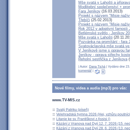
Mše svatá v Lahošti a příprava
Modlitební společenství + prom
Fara Jeníkov
(16.03.2013)
Projekt s názvem "Misie naživo
Třebíči
(25.02.2013)
Projekt s názvem "Misie naživ
Rok 2012 v adoptivní farnosti
Betlémské světlo - Jeníkov 2
Mše svatá v Lahošti
(20.11.20
Pozvánka na promítání - fara 
Svatováclavská mše svatá ve 
V Jeníkově jsme s opravou fary
Jeníkov - oprava střechy kost
Řeholní sestřička z Jeníkova
(
| Autor:
Dana Tichá
| Vydáno dne 23. 
komentář
|
Nové filmy, videa a audia (mp3) pro vás:
www.TV-MIS.cz
::
Svatý Patriku (píseň)
::
Velehradská hymna 2026 (Hej, vzhůru poutníci
::
Litanie ke sv. Františkovi z Assisi ()
::
Kázání z Vranova nad Dyjí 12. 7. 2026 (15. ne
::
Kázání z Vranova nad Dyjí 28. 6. 2026 (13. ne