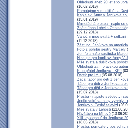
Ohlednutí aneb 20 let spolupr
(16.02.2019)
Pamatujme v modlitbě na Dav
Kaple sv. Anny v Jeníkově so
(15.01.2019)
Mimořádná prosba - najde se 
Znáte Jana Lohelia Oehlschlä
(29.12.2018)
Vánoční mše svatá + setkání
(11.12.2018)
Zástupci Jeníkova na americk
Foto z pohřbu sestry Marcely
(
Zemřela naše sestřička Marce
Hlasujte pro kapli sv. Anny V 
Mše svatá a dušičková pobožn
Ohlédnutí za moravskou autom
Klub přátel Jeníkova - KPJ
(03
Dárek pro Irču
(05.08.2018)
Začal tábor pro děti z Jeníkova
Tábor pro děti z Jeníkova a oko
Tábor pro děti z Jeníkova a ok
(15.07.2018)
Prosba - napište svědectví so
Jeníkovské varhany vyhrály - 
Jeníkov v České televizi
(26.0
Mše svatá v Lahošti
(21.06.20
Návštěva na Mírově
(10.06.20
XIII. cyklopouť do Jeníkova 2
(18.05.2018)
Prosba: pomozte v posledních 