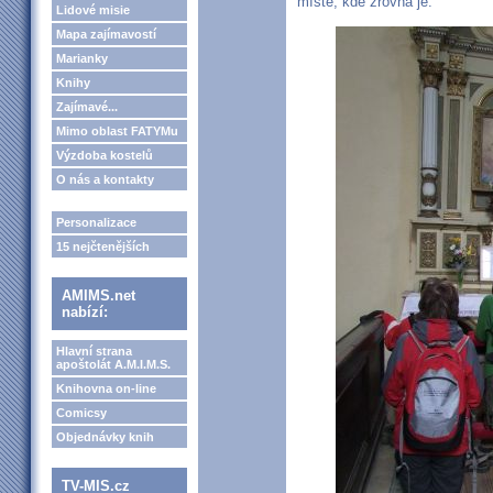
místě, kde zrovna je.
Lidové misie
Mapa zajímavostí
Marianky
Knihy
Zajímavé...
Mimo oblast FATYMu
Výzdoba kostelů
O nás a kontakty
Personalizace
15 nejčtenějších
AMIMS.net
nabízí:
Hlavní strana
apoštolát A.M.I.M.S.
Knihovna on-line
Comicsy
Objednávky knih
TV-MIS.cz