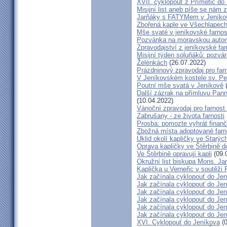
XVII. cyklopouť z Přímětic do
Misijní list aneb píše se nám 
Jarňáky s FATYMem v Jeníko
Zbořená kaple ve Všechlapech
Mše svaté v jeníkovské farno
Pozvánka na moravskou autom
Zpravodajství z jeníkovské farn
Misijní týden soluňáků: pozvá
Želénkách
(26.07.2022)
Prázdninový zpravodaj pro far
V Jeníkovském kostele sv. Pet
Poutní mše svatá v Jeníkově
(
Další zázrak na přímluvu Pann
(10.04.2022)
Vánoční zpravodaj pro farnos
Zabrušany - ze života farnosti
Prosba: pomozte vyhrát finanč
Zbožná místa adoptované farn
Úklid okolí kapličky ve Starýc
Oprava kapličky ve Štěrbině 
Ve Štěrbině opravují kapli
(09.
Okružní list biskupa Mons. J
Kaplička u Verneřic v soutěži
Jak začínala cyklopouť do Jen
Jak začínala cyklopouť do Jen
Jak začínala cyklopouť do Jen
Jak začínala cyklopouť do Jen
Jak začínala cyklopouť do Jen
Jak začínala cyklopouť do Jen
XVI. Cyklopouť do Jeníkova
(0