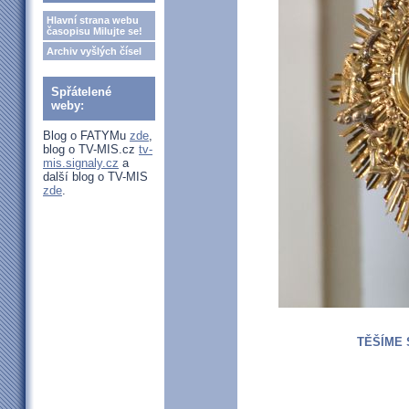
Hlavní strana webu
časopisu Milujte se!
Archiv vyšlých čísel
Spřátelené
weby:
Blog o FATYMu
zde
,
blog o TV-MIS.cz
tv-
mis.signaly.cz
a
další blog o TV-MIS
zde
.
TĚŠÍME 