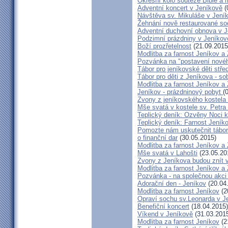
Okresní kolo soutěže Bible a
Adventní koncert v Jeníkově
(
Návštěva sv. Mikuláše v Jení
Žehnání nově restaurované so
Adventní duchovní obnova v 
Podzimní prázdniny v Jeníkov
Boží prozřetelnost
(21.09.2015
Modlitba za farnost Jeníkov a
Pozvánka na "postavení novéh
Tábor pro jeníkovské děti střed
Tábor pro děti z Jeníkova - so
Modlitba za farnost Jeníkov a
Jeníkov - prázdninový pobyt
(
Zvony z jeníkovského kostela
Mše svatá v kostele sv. Petra
Teplický deník: Ozvěny Noci k
Teplický deník: Farnost Jeníko
Pomozte nám uskutečnit tábor 
o finanční dar
(30.05.2015)
Modlitba za farnost Jeníkov a
Mše svatá v Lahošti
(23.05.20
Zvony z Jeníkova budou znít 
Modlitba za farnost Jeníkov a
Pozvánka - na společnou akci
Adorační den - Jeníkov
(20.04
Modlitba za farnost Jeníkov
(2
Opraví sochu sv.Leonarda v J
Benefiční koncert
(18.04.2015)
Víkend v Jeníkově
(31.03.201
Modlitba za farnost Jeníkov
(2