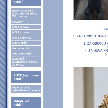
nabízí:
Hlavní strana TV-
MIS.cz (internetová
TV zdarma)
Novinky
MIS 1 zábava
Úm
MIS 2 vzdělání
1. ZA FARNOST JENÍK
MIS 3 publicist.
MIS 4 lokální
2. ZA OBNOVU 
3
Audia hudební
4. ZA NOVÁ K
Audia mluvená
5
Naše další
internetové televize
zdarma...
ABCD.fatym.com
nabízí:
Hlavní strana
vyhledávače Abeceda
Milujte se!
nabízí: