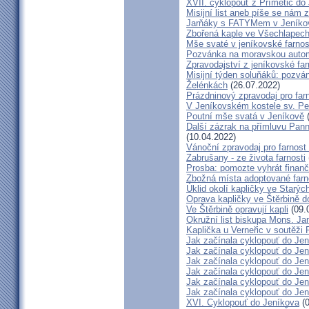
XVII. cyklopouť z Přímětic do
Misijní list aneb píše se nám 
Jarňáky s FATYMem v Jeníko
Zbořená kaple ve Všechlapech
Mše svaté v jeníkovské farno
Pozvánka na moravskou autom
Zpravodajství z jeníkovské farn
Misijní týden soluňáků: pozvá
Želénkách
(26.07.2022)
Prázdninový zpravodaj pro far
V Jeníkovském kostele sv. Pet
Poutní mše svatá v Jeníkově
(
Další zázrak na přímluvu Pann
(10.04.2022)
Vánoční zpravodaj pro farnos
Zabrušany - ze života farnosti
Prosba: pomozte vyhrát finanč
Zbožná místa adoptované farn
Úklid okolí kapličky ve Starýc
Oprava kapličky ve Štěrbině 
Ve Štěrbině opravují kapli
(09.
Okružní list biskupa Mons. J
Kaplička u Verneřic v soutěži
Jak začínala cyklopouť do Jen
Jak začínala cyklopouť do Jen
Jak začínala cyklopouť do Jen
Jak začínala cyklopouť do Jen
Jak začínala cyklopouť do Jen
Jak začínala cyklopouť do Jen
XVI. Cyklopouť do Jeníkova
(0