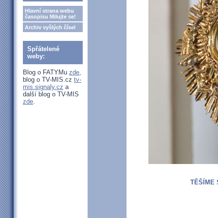
Hlavní strana webu
časopisu Milujte se!
Archiv vyšlých čísel
Spřátelené
weby:
Blog o FATYMu
zde
,
blog o TV-MIS.cz
tv-
mis.signaly.cz
a
další blog o TV-MIS
zde
.
TĚŠÍME 