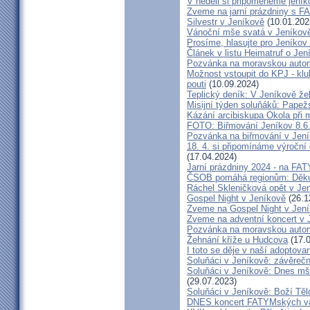
V neděli si připomeneme jeník
Zveme na jarní prázdniny s 
Silvestr v Jeníkově
(10.01.202
Vánoční mše svatá v Jeníkov
Prosíme, hlasujte pro Jeníkov
Článek v listu Heimatruf o Jen
Pozvánka na moravskou autom
Možnost vstoupit do KPJ - klu
pouti
(10.09.2024)
Teplický deník: V Jeníkově že
Misijní týden soluňáků: Papež
Kázání arcibiskupa Okola při 
FOTO: Biřmování Jeníkov 8.6
Pozvánka na biřmování v Jen
18. 4. si připomínáme výroční
(17.04.2024)
Jarní prázdniny 2024 - na F
ČSOB pomáhá regionům: Děku
Ráchel Skleničková opět v Je
Gospel Night v Jeníkově
(26.1
Zveme na Gospel Night v Jen
Zveme na adventní koncert v 
Pozvánka na moravskou autom
Žehnání kříže u Hudcova
(17.0
I toto se děje v naší adoptovan
Soluňáci v Jeníkově: závěreč
Soluňáci v Jeníkově: Dnes mše
(29.07.2023)
Soluňáci v Jeníkově: Boží Tě
DNES koncert FATYMských va