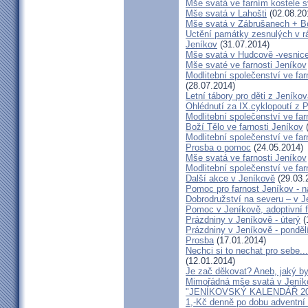
Mše svatá ve farním kostele s
Mše svatá v Lahošti
(02.08.20
Mše svatá v Zábrušanech + B
Uctění památky zesnulých v rám
Jeníkov
(31.07.2014)
Mše svatá v Hudcově -vesnice 
Mše svaté ve farnosti Jeníkov
Modlitební společenství ve far
(28.07.2014)
Letní tábory pro děti z Jeníko
Ohlédnutí za IX.cyklopoutí z 
Modlitební společenství ve far
Boží Tělo ve farnosti Jeníkov
(
Modlitební společenství ve far
Prosba o pomoc
(24.05.2014)
Mše svatá ve farnosti Jeníkov
Modlitební společenství ve f
Další akce v Jeníkově
(29.03.
Pomoc pro farnost Jeníkov - 
Dobrodružství na severu – v 
Pomoc v Jeníkově, adoptivní 
Prázdniny v Jeníkově - úterý
(
Prázdniny v Jeníkově - ponděl
Prosba
(17.01.2014)
Nechci si to nechat pro sebe..
(12.01.2014)
Je zač děkovat? Aneb, jaký by
Mimořádná mše svatá v Jeník
"JENÍKOVSKÝ KALENDÁŘ 20
1,-Kč denně po dobu adventní