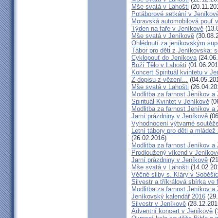
Mše svatá v Lahošti
(20.11.20
Potáborové setkání v Jeníko
Moravská automobilová pouť 
Týden na faře v Jeníkově
(13.
Mše svatá v Jeníkově
(30.08.
Ohlédnutí za jeníkovským su
Tábor pro děti z Jeníkovska: 
Cyklopouť do Jeníkova
(24.06
Boží Tělo v Lahošti
(01.06.201
Koncert Spirituál kvintetu v J
Z dopisu z vězení...
(04.05.20
Mše svatá v Lahošti
(26.04.20
Modlitba za farnost Jeníkov a
Spirituál Kvintet v Jeníkově
(0
Modlitba za farnost Jeníkov a
Jarní prázdniny v Jeníkově
(06
Vyhodnocení výtvarné soutěž
Letní tábory pro děti a mládež
(26.02.2016)
Modlitba za farnost Jeníkov a
Prodloužený víkend v Jeníkov
Jarní prázdniny v Jeníkově
(21
Mše svatá v Lahošti
(14.02.20
Věčné sliby s. Kláry v Soběši
Silvestr a tříkrálová sbírka ve
Modlitba za farnost Jeníkov a
Jeníkovský kalendář 2016
(29.
Silvestr v Jeníkově
(28.12.201
Adventní koncert v Jeníkově
(