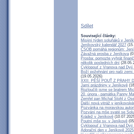
Sdílet
Související články:
Misijní týden soluňáků v Jení
Jeníkovský kalendář 2027
(15.
ČSOB pomáhá regionům: Jeníko
Závažná prosba z Jeníkova
(0
Prosba: pomozte vyhrát finanč
několik posledních dní
(28.05.
Cyklopouť z Vranova nad Dyjí
Boží požehnání pro naši zemi.
(19.05.2026)
XXII. PĚŠÍ POUŤ Z PRAHY 
Jarní prázdniny v Jeníkově
(18
Rozloučili jsme se bratrem Mi
20. února - památka Panny Ma
Zemřel pan Michal Stohl z O
Další nová vitráž v jeníkovsk
Pozvánka na moravskou autom
Pozvání na mše svaté se Sol
Krádež v Jeníkově
(10.07.202
Poutní mše sv. v Jeníkově
(05
Cyklopouť z Vranova nad Dyjí
Adorační den v Jeníkově 2025