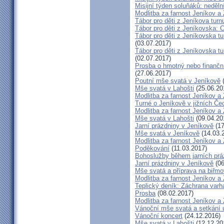
Misijní týden soluňáků: neděl
Modlitba za farnost Jeníkov a
Tábor pro děti z Jeníkova turn
Tábor pro děti z Jeníkovska: 
Tábor pro děti z Jeníkovska t
(03.07.2017)
Tábor pro děti z Jeníkovska t
(02.07.2017)
Prosba o hmotný nebo finanční 
(27.06.2017)
Poutní mše svatá v Jeníkově
(
Mše svatá v Lahošti
(25.06.20
Modlitba za farnost Jeníkov a
Turné o Jeníkově v jižních Če
Modlitba za farnost Jeníkov a
Mše svatá v Lahošti
(09.04.20
Jarní prázdniny v Jeníkově
(17
Mše svatá v Jeníkově
(14.03.
Modlitba za farnost Jeníkov a
Poděkování
(11.03.2017)
Bohoslužby během jarních prá
Jarní prázdniny v Jeníkově
(06
Mše svatá a příprava na biřm
Modlitba za farnost Jeníkov a
Teplický deník: Záchrana varh
Prosba
(08.02.2017)
Modlitba za farnost Jeníkov a
Vánoční mše svatá a setkání 
Vánoční koncert
(24.12.2016)
Mše svatá v Lahošti
(12.12.20