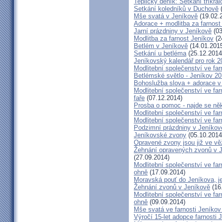
Teplický deník: Setkání tříkr
Setkání koledníků v Duchově
(
Mše svatá v Jeníkově
(19.02.
Adorace + modlitba za farno
Jarní prázdniny v Jeníkově
(03
Modlitba za farnost Jeníkov
(2
Betlém v Jeníkově
(14.01.201
Setkání u betléma
(25.12.2014
Jeníkovský kalendář pro rok 2
Modlitební společenství ve far
Betlémské světlo - Jeníkov 2
Bohoslužba slova + adorace v 
Modlitební společenství ve fa
faře
(07.12.2014)
Prosba o pomoc - najde se ně
Modlitební společenství ve far
Modlitební společenství ve far
Podzimní prázdniny v Jeníkov
Jeníkovské zvony
(05.10.2014
Opravené zvony jsou již ve vě
Žehnání opravených zvonů v 
(27.09.2014)
Modlitební společenství ve far
ohně
(17.09.2014)
Moravská pouť do Jeníkova, jet
Žehnání zvonů v Jeníkově
(16
Modlitební společenství ve far
ohně
(09.09.2014)
Mše svatá ve farnosti Jeník
Výročí 15-let adopce farnosti