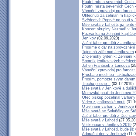
Poutní místa severních Čech 
Poutní místa severních Čech 
Vánoční zpravodaj pro farnos
Ohlédnutí za žehnáním kapličk
Svědectví: Poprvé na pouti v 
Mše svatá v Lahošti, již tento 
Koncert skupiny Nezmaři v Je
Pozvánka na žehnání kapličky 
Jeníkov
(02.09.2020)
Začal tábor pro děti z Jeníkov
Prosíme o dar na zprovoznění
Tajemná záře nad Jeníkovem
(
Znojemský týdeník: Žehnání k
Sborník jeníkovských svědect
Jáhen František z Lančova
(25
Vánoční zpravodaj pro farnos
Prosba o modlitbu - aktualizac
Prosím, pomozte svým darem z
Trocha poezie...
(03.12.2019)
Mše svatá v Jeníkově a dušič
Moravská pouť do Jeníkova 2
Otec biskup požehnal varhany
Video z jeníkovské pouti
(01.1
O žehnání varhan v Jeníkově
Mše svatá se Soluňáky ve Ště
Začal tábor pro děti z Duchcov
Mše svatá v Lahošti
(27.05.20
Velikonoce v Jeníkově 2019
(2
Mše svatá v Lahošti, bude již 
Adorační den v Jeníkově
(11.0