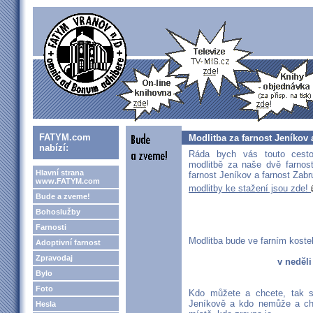
FATYM.com
Modlitba za farnost Jeníkov
nabízí:
Ráda bych vás touto cesto
modlitbě za naše dvě farnos
Hlavní strana
farnost Jeníkov a farnost Zabr
www.FATYM.com
modlitby ke stažení jsou zde!
Bude a zveme!
Bohoslužby
Farnosti
Modlitba bude ve farním koste
Adoptivní farnost
Zpravodaj
v neděli
Bylo
Foto
Kdo můžete a chcete, tak s
Jeníkově a kdo nemůže a chc
Hesla