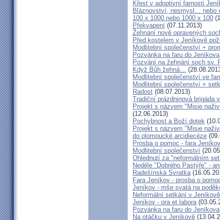
Křest v adoptivní farnosti Jen
Bláznovství, nesmysl… nebo v
100 x 1000 nebo 1000 x 100
(1
Překvapení
(07.11.2013)
Žehnání nově opravených soch
Před kostelem v Jeníkově po
Modlitební společenství + prom
Pozvánka na faru do Jeníkova
Pozvání na žehnání soch sv. 
Když Bůh žehná…
(28.08.201
Modlitební společenství ve far
Modlitební společenství + setk
Radost
(08.07.2013)
Tradiční prázdninová brigáda 
Projekt s názvem "Misie naživ
(12.06.2013)
Pochybnost a Boží dotek
(10.
Projekt s názvem "Misie naživ
do olomoucké arcidiecéze
(09.
Prosba o pomoc - fara Jeníko
Modlitební společenství
(20.05
Ohlednutí za "neformálním se
Neděle "Dobrého Pastýře" - an
Radešínská Svratka
(16.05.20
Fara Jeníkov - prosba o pomo
Jeníkov - mše svatá na poděk
Neformální setkání v Jeník
Jeníkov - ora et labora
(03.05.
Pozvánka na faru do Jeníkova
Na otáčku v Jeníkově
(13.04.2