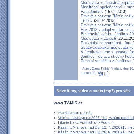
Mše svatá v Lahošti a příprava
Modlitební společenství + prom
Fara Jeníkov
(16.03.2013)
Projekt s názvem "Misie naživo
Třebíči
(25.02.2013)
Projekt s názvem "Misie naživ
Rok 2012 v adoptivní farnosti
Betlémské světlo - Jeníkov 2
Mše svatá v Lahošti
(20.11.20
Pozvánka na promítání - fara 
Svatováclavská mše svatá ve 
V Jeníkově jsme s opravou fary
Jeníkov - oprava střechy kost
Řeholní sestřička z Jeníkova
(
| Autor:
Dana Tichá
| Vydáno dne 20. 
komentář
|
Nové filmy, videa a audia (mp3) pro vás:
www.TV-MIS.cz
::
Svatý Patriku (píseň)
::
Velehradská hymna 2026 (Hej, vzhůru poutníci
::
Litanie ke sv. Františkovi z Assisi ()
::
Kázání z Vranova nad Dyjí 12. 7. 2026 (15. ne
::
Kázání z Vranova nad Dyjí 28. 6. 2026 (13. ne