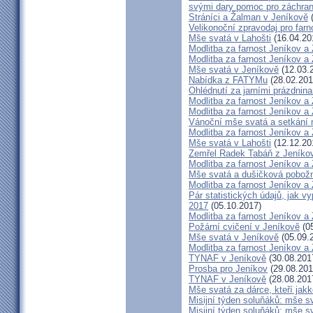
svými dary pomoc pro záchran
Stráníci a Žalman v Jeníkově
(
Velikonoční zpravodaj pro far
Mše svatá v Lahošti
(16.04.20
Modlitba za farnost Jeníkov a
Modlitba za farnost Jeníkov a
Mše svatá v Jeníkově
(12.03.
Nabídka z FATYMu
(28.02.201
Ohlédnutí za jarními prázdnin
Modlitba za farnost Jeníkov a
Modlitba za farnost Jeníkov a
Vánoční mše svatá a setkání
Modlitba za farnost Jeníkov a
Mše svatá v Lahošti
(12.12.20
Zemřel Radek Tabáň z Jeníko
Modlitba za farnost Jeníkov a
Mše svatá a dušičková pobožn
Modlitba za farnost Jeníkov a
Pár statistických údajů, jak 
2017
(05.10.2017)
Modlitba za farnost Jeníkov a
Požární cvičení v Jeníkově
(05
Mše svatá v Jeníkově
(05.09.
Modlitba za farnost Jeníkov a
TYNAF v Jeníkově
(30.08.201
Prosba pro Jeníkov
(29.08.201
TYNAF v Jeníkově
(28.08.201
Mše svatá za dárce, kteří jakko
Misijní týden soluňáků: mše s
Misijní týden soluňáků: mše 