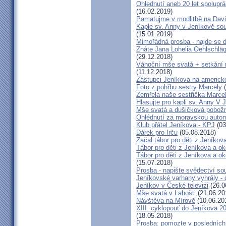
Ohlednutí aneb 20 let spolupr
(16.02.2019)
Pamatujme v modlitbě na Dav
Kaple sv. Anny v Jeníkově so
(15.01.2019)
Mimořádná prosba - najde se 
Znáte Jana Lohelia Oehlschlä
(29.12.2018)
Vánoční mše svatá + setkání
(11.12.2018)
Zástupci Jeníkova na americk
Foto z pohřbu sestry Marcely
(
Zemřela naše sestřička Marce
Hlasujte pro kapli sv. Anny V 
Mše svatá a dušičková pobožn
Ohlédnutí za moravskou autom
Klub přátel Jeníkova - KPJ
(03
Dárek pro Irču
(05.08.2018)
Začal tábor pro děti z Jeníkova
Tábor pro děti z Jeníkova a oko
Tábor pro děti z Jeníkova a ok
(15.07.2018)
Prosba - napište svědectví so
Jeníkovské varhany vyhrály - 
Jeníkov v České televizi
(26.0
Mše svatá v Lahošti
(21.06.20
Návštěva na Mírově
(10.06.20
XIII. cyklopouť do Jeníkova 2
(18.05.2018)
Prosba: pomozte v posledních 