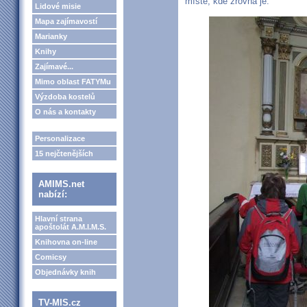
místě, kde zrovna je.
Lidové misie
Mapa zajímavostí
Marianky
Knihy
Zajímavé...
Mimo oblast FATYMu
Výzdoba kostelů
O nás a kontakty
Personalizace
15 nejčtenějších
AMIMS.net
nabízí:
Hlavní strana
apoštolát A.M.I.M.S.
Knihovna on-line
Comicsy
Objednávky knih
TV-MIS.cz