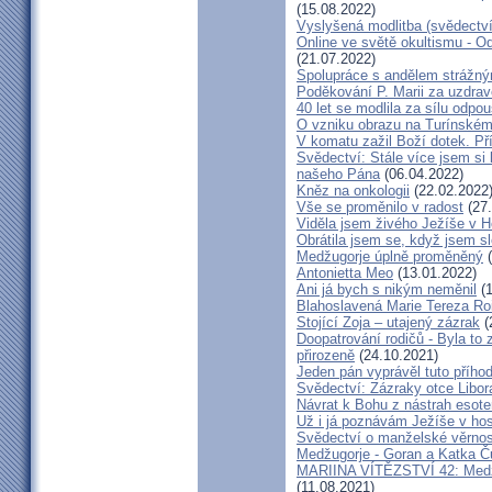
(15.08.2022)
Vyslyšená modlitba (svědectví
Online ve světě okultismu - Od 
(21.07.2022)
Spolupráce s andělem strážný
Poděkování P. Marii za uzdrav
40 let se modlila za sílu odpo
O vzniku obrazu na Turínském
V komatu zažil Boží dotek. Pří
Svědectví: Stále více jsem si
našeho Pána
(06.04.2022)
Kněz na onkologii
(22.02.2022
Vše se proměnilo v radost
(27.
Viděla jsem živého Ježíše v Ho
Obrátila jsem se, když jsem sle
Medžugorje úplně proměněný
(
Antonietta Meo
(13.01.2022)
Ani já bych s nikým neměnil
(1
Blahoslavená Marie Tereza Roig
Stojící Zoja – utajený zázrak
(
Doopatrování rodičů - Byla to
přirozeně
(24.10.2021)
Jeden pán vyprávěl tuto přího
Svědectví: Zázraky otce Libo
Návrat k Bohu z nástrah esote
Už i já poznávám Ježíše v hos
Svědectví o manželské věrnost
Medžugorje - Goran a Katka Ču
MARIINA VÍTĚZSTVÍ 42: Medžug
(11.08.2021)