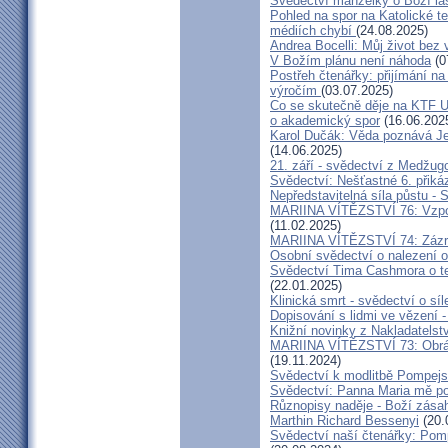
Svědectví manželky o Boží lá
Pohled na spor na Katolické te
médiích chybí
(24.08.2025)
Andrea Bocelli: Můj život bez 
V Božím plánu není náhoda
(0
Postřeh čtenářky: přijímání n
výročím
(03.07.2025)
Co se skutečně děje na KTF UK
o akademický spor
(16.06.202
Karol Dučák: Věda poznává Ježí
(14.06.2025)
21. září - svědectví z Medžugo
Svědectví: Nešťastné 6. při
Nepředstavitelná síla půstu -
MARIINA VÍTĚZSTVÍ 76: Vzpour
(11.02.2025)
MARIINA VÍTĚZSTVÍ 74: Zázra
Osobní svědectví o nalezení 
Svědectví Tima Cashmora o te
(22.01.2025)
Klinická smrt - svědectví o síl
Dopisování s lidmi ve vězení -
Knižní novinky z Nakladatelst
MARIINA VÍTĚZSTVÍ 73: Obráce
(19.11.2024)
Svědectví k modlitbě Pompejs
Svědectví: Panna Maria mě po
Různopisy naděje - Boží zásah
Marthin Richard Bessenyi
(20.
Svědectví naší čtenářky: Pomp