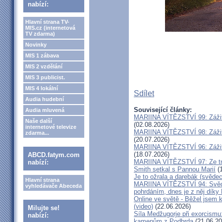
nabízí:
Hlavní strana TV-
MIS.cz (internetová
TV zdarma)
Novinky
MIS 1 zábava
MIS 2 vzdělání
MIS 3 publicist.
MIS 4 lokální
Sdílet
Audia hudební
Související články:
Audia mluvená
MARIINA VÍTĚZSTVÍ 99: Zážit
Naše další
(02.08.2026)
internetové televize
MARIINA VÍTĚZSTVÍ 98: Zážit
zdarma...
(20.07.2026)
MARIINA VÍTĚZSTVÍ 96: Zážit
(18.07.2026)
ABCD.fatym.com
MARIINA VÍTĚZSTVÍ 97: Ze tm
nabízí:
Smith setkal s Pannou Marií
(1
Je to ožrala a darebák (svědec
Hlavní strana
MARIINA VÍTĚZSTVÍ 94: Svěde
vyhledávače Abeceda
pohrdáním, dnes je z něj díky
Online ve světě - Běžel jsem 
(video)
(22.06.2026)
Milujte se!
Síla Medžugorje při exorcismu
nabízí:
kamenům z Podbrda
(21.06.20