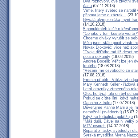
Dva rozhovory, dvě životní sv
času
(07.11.2018)
Víme, který světec se narodil
připravujeme o zázrak ..
(23.10
Bývalá olympionička, nyní fran
(14.10.2018)
5 populárních klišé o křesťane
"Co jako v tom kostele vidíte?
Chceme diváky vyrušit ze seb
Měla jsem stále pocit vlastníh
Novak Djokovič: více než spo
"Tvoje děťátko má již deset pr
pouze sekundy
(18.08.2018)
Andrea Bocelli: Věřit lze jen
krutého
(18.08.2018)
"Vězení mě osvobodilo ze star
(17.08.2018)
Emmin příběh - Vítězství odpu
Mary Kenneth Keller - řádová 
Letní otazníky ztraceného ra
Otec ho týral, ale on byl scho
Pokud se cítíte líní, když mát
Ganniho z Iráku
(17.07.2018)
Důvěřujme Panně Marii a jejímu
nemožné! (svědectví)
(15.07.2
Když se fotbalista pokřižuje
(1
"Máš duši. Dávej na ni velký 
MTV awards
(14.07.2018)
Reparát z lásky, svědectví ot
Syrská mystička Myrna Nazzou