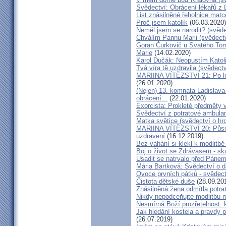
Svědectví: Obrácení lékařů z 
List znásilněné řeholnice mat
Proč jsem katolík
(06.03.2020)
Neměl jsem se narodit? (svěde
Chválím Pannu Marii (svědect
Goran Čurkovič u Svatého Tom
Marie
(14.02.2020)
Karol Dučák: Neopustím Katol
Tvá víra tě uzdravila (svědec
MARIINA VÍTĚZSTVÍ 21: Po let
(26.01.2020)
(Nejen) 13. komnata Ladislava
obrácení...
(22.01.2020)
Exorcista: Prokleté předměty
Svědectví z potratové ambula
Matka světice (svědectví o hr
MARIINA VÍTĚZSTVÍ 20: Působ
uzdravení
(16.12.2019)
Bez váhání si klekl k modlitb
Boj o život se Zdrávasem - sk
Usadit se natrvalo před Páne
Mária Bartková: Svědectví o d
Ovoce prvních pátků - svědect
Čistota dětské duše
(28.09.20
Znásilněná žena odmítla potrat
Nikdy nepodceňujte modlitbu 
Nesmírná Boží prozřetelnost: k
Jak hledání kostela a pravdy p
(26.07.2019)