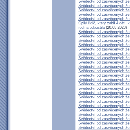
Svědectví od zasvěcených že
Svědectví od zasvěcených že
Svědectví od zasvěcených že
Svědectví od zasvěcených že
Svědectví od zasvěcených že
Opilý řidič, který zabil 4 děti,
rodina odpustila
(20.08.2023)
Svědectví od zasvěcených že
Svědectví od zasvěcených že
Svědectví od zasvěcených že
Svědectví od zasvěcených že
Svědectví od zasvěcených že
Svědectví od zasvěcených že
Svědectví od zasvěcených že
Svědectví od zasvěcených že
Svědectví od zasvěcených že
Svědectví od zasvěcených že
Svědectví od zasvěcených že
Svědectví od zasvěcených že
Svědectví od zasvěcených že
Svědectví od zasvěcených že
Svědectví od zasvěcených že
Svědectví od zasvěcených že
Svědectví od zasvěcených že
Svědectví od zasvěcených že
Svědectví od zasvěcených že
Svědectví od zasvěcených že
Svědectví od zasvěcených že
Svědectví od zasvěcených že
Svědectví od zasvěcených že