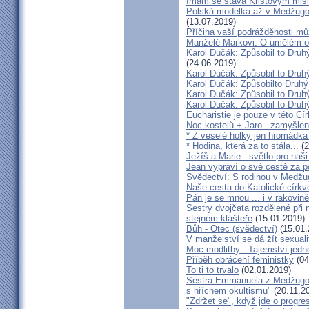
Imám se stává Kristovým mis
Polská modelka až v Medžugorj
(13.07.2019)
Příčina vaší podrážděnosti můž
Manželé Markovi: O umělém opl
Karol Dučák: Způsobil to Druh
(24.06.2019)
Karol Dučák: Způsobil to Druhý
Karol Dučák: Způsobilto Druhý
Karol Dučák: Způsobil to Druhý
Karol Dučák: Způsobil to Druhý
Eucharistie je pouze v této Cír
Noc kostelů + Jaro - zamyšlen
* Z veselé holky jen hromádka
* Hodina, která za to stála...
(2
Ježíš a Marie - světlo pro naši
Jean vypráví o své cestě za 
Svědectví: S rodinou v Medžug
Naše cesta do Katolické církve
Pán je se mnou ... i v rakovin
Sestry dvojčata rozdělené při
stejném klášteře
(15.01.2019)
Bůh - Otec (svědectví)
(15.01.
V manželství se dá žít sexual
Moc modlitby - Tajemství jedn
Příběh obrácení feministky
(04
To ti to trvalo
(02.01.2019)
Sestra Emmanuela z Medžugorj
s hříchem okultismu"
(20.11.2
"Zdržet se", když jde o progre