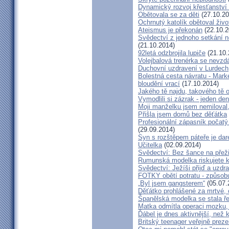
Dynamický rozvoj křesťanství v
Obětovala se za děti
(27.10.20
Ochrnutý katolík obětoval živo
Ateismus je překonán
(22.10.2
Svědectví z jednoho setkání 
(21.10.2014)
92letá odzbrojila lupiče
(21.10.
Volejbalová trenérka se nevzdá
Duchovní uzdravení v Lurdech
Bolestná cesta návratu - Marké
bloudění vrací
(17.10.2014)
Jakého tě najdu, takového tě 
Vymodlili si zázrak - jeden d
Moji manželku jsem nemiloval,
Přišla jsem domů bez děťátka
Profesionální zápasník počatý 
(29.09.2014)
Syn s rozštěpem páteře je dar
Učitelka
(02.09.2014)
Svědectví: Bez šance na přeži
Rumunská modelka riskujete kar
Svědectví: Ježíši přijď a uzdr
FOTKY obětí potratu - způsob
„Byl jsem gangsterem“
(05.07.
Děťátko prohlášené za mrtvé, 
Španělská modelka se stala ře
Matka odmítla operaci mozku,
Ďábel je dnes aktivnější, než 
Britský teenager veřejně preze