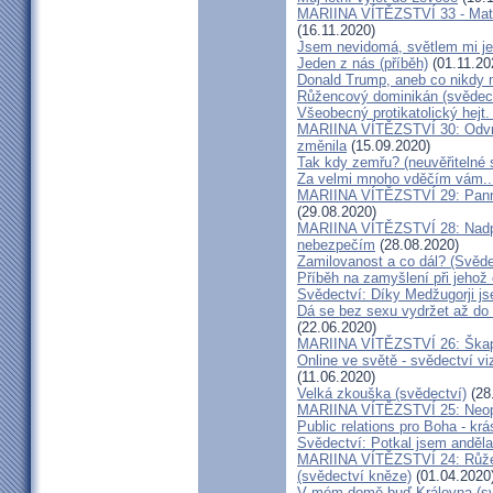
MARIINA VÍTĚZSTVÍ 33 - Matk
(16.11.2020)
Jsem nevidomá, světlem mi je 
Jeden z nás (příběh)
(01.11.20
Donald Trump, aneb co nikdy ne
Růžencový dominikán (svědect
Všeobecný protikatolický hejt
MARIINA VÍTĚZSTVÍ 30: Odvrát
změnila
(15.09.2020)
Tak kdy zemřu? (neuvěřitelné 
Za velmi mnoho vděčím vám..
MARIINA VÍTĚZSTVÍ 29: Panna 
(29.08.2020)
MARIINA VÍTĚZSTVÍ 28: Nadpř
nebezpečím
(28.08.2020)
Zamilovanost a co dál? (Svěde
Příběh na zamyšlení při jehož
Svědectví: Díky Medžugorji js
Dá se bez sexu vydržet až do 
(22.06.2020)
MARIINA VÍTĚZSTVÍ 26: Škapul
Online ve světě - svědectví vi
(11.06.2020)
Velká zkouška (svědectví)
(28
MARIINA VÍTĚZSTVÍ 25: Neopu
Public relations pro Boha - kr
Svědectví: Potkal jsem anděla
MARIINA VÍTĚZSTVÍ 24: Růžen
(svědectví kněze)
(01.04.2020
V mém domě buď Královna (sv