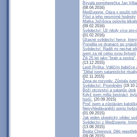
Bývalá pornoherečka Jan Villar
(08.04.2016)
Medžugorje: Oáza v poušti toh
Půst a jeho nesmírné hodnoty
Matka Ježíšova oslovila lékaře
(09.02.2016)
Svědectví: Už nikdy více pro-c
(01.02.2016)
Úžasné svědectví herce, který 
Porodila ve dvanácti po znásiln
Svědectví: Radili mi nechat p
jsem za ně celou svou bytostí
Žili 25 let jako "bratr a sestr
(13.12.2015)
Leoš Ryška: Vděčím babičce za
"Dělal jsem satanistické rituál
(02.11.2015)
Žena po rozvodu: Zůstala jse
Svědectví: Proměnění
(19.10.
Boží otcovství a satanův útok
Když jsem měla šestnáct, byla
horší.
(20.09.2015)
Proč jsem a zůstávám katolík
Nejvyhledávanější porno hvězd
(01.09.2015)
Jak jeden skeptický vědec uvě
Svědectví z Medžugorje: Imma
(13.08.2015)
Beáta Chrenová: Děti nepotřeb
(09.08.2015)