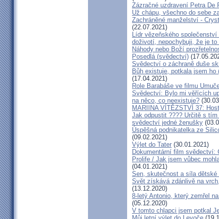
Zázračné uzdravení Petra De 
Už chápu, všechno do sebe z
Zachráněné manželství - Crysta
(22.07.2021)
Lídr vězeňského společenství
doživotí, nepochybuji, že je to
Náhody nebo Boží prozřetelno
Posedlá (svědectví)
(17.05.20
Svědectví o záchraně duše sk
Bůh existuje, potkala jsem ho
(17.04.2021)
Role Barabáše ve filmu Umučen
Svědectví: Bylo mi věřících up
na něco, co neexistuje?
(30.03
MARIINA VÍTĚZSTVÍ 37: Hostý
Jak odpustit ???? Určitě s tí
svědectví jedné ženušky
(03.0
Úspěšná podnikatelka ze Silic
(09.02.2021)
Výlet do Tater
(30.01.2021)
Dokumentární film svědectví:
Prolife / Jak jsem vůbec mohla
(04.01.2021)
Sen, skutečnost a síla dětské 
Svět získává zdánlivě na vrch
(13.12.2020)
8-letý Antonio, který zemřel n
(05.12.2020)
V tomto chlapci jsem potkal J
Můj letní výlet do Levoče
(19.1