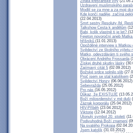
Ztráta křesťanské víry
(21.05.
Uzdravení muslimského parašu
Modlil se za mne a za moji dc
Kde končí naděje, začíná pekl
(22.04.2013)
Smrt sestry Resoluty (bl. Rest
Talkshow Cesta k andělům
(12
Babi, kolik vlastně ti je let?
(1
Fejeton novoroční aneb Matka
hříšníků
(11.01.2013)
Opožděné interview s Matkou
Svědectví ze školního výletu
Matko, odevzdávám ti svého 
Obrácení Andrého Frossarda
(
Získej druhé skutky lásky
(30.
Zajímavý citát 5
(02.09.2012)
Božské srdce splnilo slib
(27.0
Proč jsem se stal katolíkem
(2
Svědectví Honzy
(06.06.2012)
Sebevražda
(25.05.2012)
Pro nás
(16.05.2012)
Důkaz, že EXISTUJE
(13.05.2
Boží milosrdenství v mé duši
(
Zázrak korporálu
(25.04.2012)
HIV-Příběh
(23.04.2012)
Viktorie
(12.04.2012)
Utonulý symbol 20. století
(11.
Podivuhodná Boží znamení
(0
Na svatého Prokopa
(02.04.20
Jsem katolík
(31.03.2012)