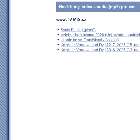
Nové filmy, videa a audia (mp3) pro vás:
www.TV-MIS.cz
::
Svatý Patriku (píseň)
::
Velehradská hymna 2026 (Hej, vzhůru poutníci
::
Litanie ke sv. Františkovi z Assisi ()
::
Kázání z Vranova nad Dyjí 12. 7. 2026 (15. ne
::
Kázání z Vranova nad Dyjí 28. 6. 2026 (13. ne