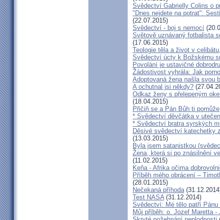
Svědectví Gabrielly Colins o 
"Dnes nejdete na potrat": Sest
(22.07.2015)
Svědectví - boj s nemocí
(20.0
Světově uznávaný fotbalista 
(17.06.2015)
Teologie těla a život v celibát
Svědectví úcty k Božskému sr
Povolání je ustavičné dobrodr
Žádostivost vyhrála: Jak porno
Adoptovaná žena našla svou b
A ochutnal jsi někdy?
(27.04.2
Odkaz ženy s přelepeným okem
(18.04.2015)
Přičiň se a Pán Bůh ti pomůže
* Svědectví děvčátka v utečen
* Svědectví bratra syrských m
Děsivé svědectví katechetky z
(13.03.2015)
Byla jsem satanistkou (svědec
Žena, která si po znásilnění ve 
(11.02.2015)
Keňa - Afrika očima dobrovoln
Příběh mého obrácení – Timoth
(28.01.2015)
Nečekaná příhoda
(31.12.2014
Test NASA
(31.12.2014)
Svědectví: Mé tělo patří Pán
Můj příběh: o. Jozef Maretta -
Skryté požehnání neplodnosti