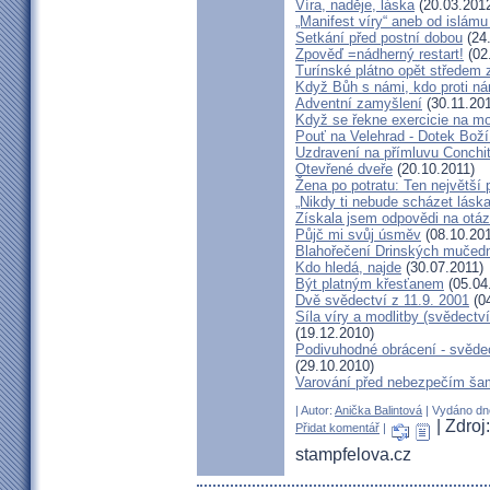
Víra, naděje, láska
(20.03.201
„Manifest víry“ aneb od islámu
Setkání před postní dobou
(24
Zpověď =nádherný restart!
(02
Turínské plátno opět středem
Když Bůh s námi, kdo proti n
Adventní zamyšlení
(30.11.201
Když se řekne exercicie na mo
Pouť na Velehrad - Dotek Boží
Uzdravení na přímluvu Conchi
Otevřené dveře
(20.10.2011)
Žena po potratu: Ten největší
„Nikdy ti nebude scházet láska
Získala jsem odpovědi na otá
Půjč mi svůj úsměv
(08.10.201
Blahořečení Drinských mučed
Kdo hledá, najde
(30.07.2011)
Být platným křesťanem
(05.04
Dvě svědectví z 11.9. 2001
(04
Síla víry a modlitby (svědect
(19.12.2010)
Podivuhodné obrácení - svědec
(29.10.2010)
Varování před nebezpečím ša
| Autor:
Anička Balintová
| Vydáno dne
| Zdro
Přidat komentář
|
stampfelova.cz