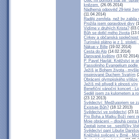
Otec mi pomohl stát se "opra
knězem.
(26.05.2014)
Nádherná odpověď 29-leté ženy
(11.04.2014)
Raději zemřela, než by zabila 
Prožila jsem opravdové divy
(1
Vidíme v druhých Krista?
(03.
Bůh se dotkl mého života
(13.
Církev a občanská společnost
Turínské plátno je z 1. století
Nákup v Bille
(19.02.2014)
Cesta do Alp
(14.02.2014)
Darované květiny
(13.02.2014)
P. Pavel Havlát: Kněžství je p
Passoliniho Evangelium podle
Ježíš je Bohem života - myš
inspirované Duchem Svatým
(
Obrácení olympijského vítěze
Ježíš mě přivedl k plnosti víry
Benefiční vánoční koncert - L
Seděl jsem za kulometem a rozm
(23.12.2013)
Svědectví: Medžugorjem se za
Existuje Bůh?
(18.12.2013)
Svědectví ve svědectví
(23.11
Pro Boha a Matku Boží není 
Moje obrácení – dlouhá cesta 
Zeptali jsme se...sestřičky Vo
Svědectví paní Libuše Danišo
Kněžské svěcení v Brně - Mich