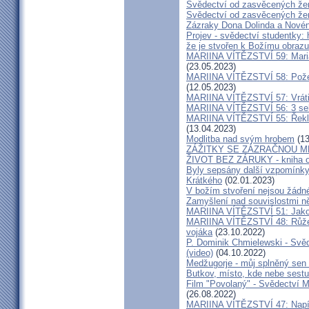
Svědectví od zasvěcených že
Svědectví od zasvěcených že
Zázraky Dona Dolinda a Novén
Projev - svědectví studentky: 
že je stvořen k Božímu obrazu
MARIINA VÍTĚZSTVÍ 59: Maria 
(23.05.2023)
MARIINA VÍTĚZSTVÍ 58: Požeh
(12.05.2023)
MARIINA VÍTĚZSTVÍ 57: Vrátil
MARIINA VÍTĚZSTVÍ 56: 3 seku
MARIINA VÍTĚZSTVÍ 55: Řekla 
(13.04.2023)
Modlitba nad svým hrobem
(13
ZÁŽITKY SE ZÁZRAČNOU M
ŽIVOT BEZ ZÁRUKY - kniha od
Byly sepsány další vzpomínky
Krátkého
(02.01.2023)
V božím stvoření nejsou žádn
Zamyšlení nad souvislostmi n
MARIINA VÍTĚZSTVÍ 51: Jako 
MARIINA VÍTĚZSTVÍ 48: Růžen
vojáka
(23.10.2022)
P. Dominik Chmielewski - Svěd
(video)
(04.10.2022)
Medžugorje - můj splněný sen 
Butkov, místo, kde nebe sest
Film "Povolaný" - Svědectví Mar
(26.08.2022)
MARIINA VÍTĚZSTVÍ 47: Napíšu