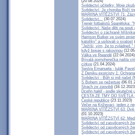
(20.08.2024)
Svědectví učitelky: Moje zkuš
Svědectví: Je choroba Boží tr
MARIINA VÍTĚZSTVÍ 71: Zázra
Svědectví...
(30.07.2024)
Trenér fotbalistů Španělska: "N
Svědectví: Naše děti na pout
Svědectví o záchraně hříšník
Harrison Butker ve svém proje
katolíky" a usilovali o svatost
(
"Ježíši, vím, že to zvládneš."
když bojuje s rakovinou
(12.05
Válka ve Rwandě
(22.04.2024)
Bývalá pornoherečka našla vír
církve
(21.04.2024)
Sestra Emanuela - tulák Pavel
Z Deníku exorcisty 1: Ochra
Svědectví - Bůh si mě našel (
S Bohem se nežertuje
(06.01.
Strach ze zpovědi
(16.12.2023
Dceřin haléř - podle skutečné 
CESTA ZE TMY DO SVĚTLA - N
České republice
(23.11.2023)
Večer na Križevaci, jeden z n
MARIINA VÍTĚZSTVÍ 63: Dvě s
(01.10.2023)
MARIINA VÍTĚZSTVÍ 62: Medžug
Svědectví od zasvěcených že
Svědectví od zasvěcených že
Svědectví od zasvěcených že