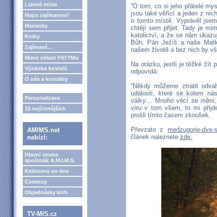
Lidové misie
''O tom, co si jeho přátelé mys
jsou také věřící a jeden z ni
Mapa zajímavostí
o tomto místě. Vyprávěl jsem
Marianky
chtějí sem přijet. Tady je mi
katolictví, a že se nám ukazu
Knihy
Bůh, Pán Ježíš a naše Matka
Zajímavé...
našem životě a bez nich by v
Mimo oblast FATYMu
Na otázku, jestli je těžké ží
Výzdoba kostelů
odpovídá:
O nás a kontakty
''Někdy můžeme ztratit odva
události, které se kolem nás
Personalizace
války… Mnoho věcí se mění, 
víru v tom všem, to mi přij
15 nejčtenějších
prošli tímto časem zkoušek.
Převzato z
medzugorje-dve-s
AMIMS.net
článek naleznete
zde.
nabízí:
Hlavní strana
apoštolát A.M.I.M.S.
Knihovna on-line
Comicsy
Objednávky knih
TV-MIS.cz