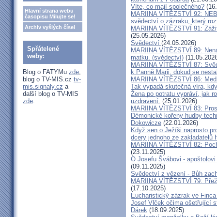
Víte, co mají společného?
(16.
Hlavní strana webu
MARIINA VÍTĚZSTVÍ 92: NE
časopisu Milujte se!
svědectví o zázraku, který rozt
Archiv vyšlých čísel
MARIINA VÍTĚZSTVÍ 91: Zážit
(25.05.2026)
Svědectví
(24.05.2026)
Spřátelené
MARIINA VÍTĚZSTVÍ 89: Nenávi
weby:
matku. (svědectví)
(11.05.2026
MARIINA VÍTĚZSTVÍ 87: Svědec
Blog o FATYMu
zde
,
k Panně Marii, dokud se nest
blog o TV-MIS.cz
tv-
MARIINA VÍTĚZSTVÍ 86: Medžu
mis.signaly.cz
a
Tak vypadá skutečná víra, kdy
další blog o TV-MIS
Žena po potratu vypráví, jak r
zde
.
uzdravení.
(25.01.2026)
MARIINA VÍTĚZSTVÍ 83: Prosít
Démonické kořeny hudby techn
Dokowicze
(22.01.2026)
Když sen o Ježíši naprosto p
dcery jednoho ze zakladatelů
MARIINA VÍTĚZSTVÍ 82: Pochy
(23.11.2025)
O Josefu Švábovi - apoštolov
(09.11.2025)
Svědectví z vězení - Bůh zac
MARIINA VÍTĚZSTVÍ 79: Přeži
(17.10.2025)
Eucharistický zázrak ve Finca
Josef Vlček očima ošetřující 
Dárek
(18.09.2025)