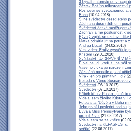
3 bývalí satanisté se vracejí 
Zázrak Božího milosrdenství (
Rozhovor se světoznámou atle
Boha
(10.04.2018)
Silné svědectví desetiletého p
Záchrana duše (Bůh umí použít
Svědectví české medžugorské 
Zachránila mě poslušnost kněz
Bývalý voják se uzdravil díky
Matka odmítla jít na potrat a z
Andrea Bocelli
(04.02.2018)
Viral video: Emily vysvětluje p
Kristem
(29.01.2018)
Svědectví: UZDRAVENÍ V 
Plival na lidi, kteří šli na mši
Vaše holčička po narození zemř
Zázračná medaile a paní učite
Víra - jen pro primitivní lidi?
(20
Beseda s Věrou Sosnarovou ve
Svědectví
(08.10.2017)
Svědectví
(07.10.2017)
Příběh křtu z Ruska - proč to 
Viděla jsem živého Krista v Hos
Fotbalista: ‘Důvěra v Boha mi 
Jeho první i poslední hodinu js
Bývalá Miss Pennsylvánie byla 
pro její život
(21.08.2017)
Vdala jsem se za kněze
(02.07
Svědectví na KEFASFESTu: m
světla“
(22.06.2017)