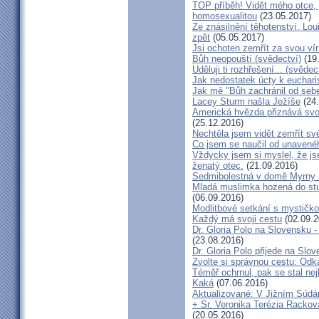
TOP příběh! Vidět mého otce, 
homosexualitou
(23.05.2017)
Ze znásilnění těhotenství. Lou
zpět
(05.05.2017)
Jsi ochoten zemřít za svou vír
Bůh neopouští (svědectví)
(19
Uděluji ti rozhřešení... (svědec
Jak nedostatek úcty k eucharist
Jak mě "Bůh zachránil od seb
Lacey Sturm našla Ježíše
(24.
Americká hvězda přiznává svou 
(25.12.2016)
Nechtěla jsem vidět zemřít své
Co jsem se naučil od unavenéh
Vždycky jsem si myslel, že j
ženatý otec.
(21.09.2016)
Sedmibolestná v domě Myrny
Mladá muslimka hozená do stud
(06.09.2016)
Modlitbové setkání s mystičk
Každý má svoji cestu
(02.09.2
Dr. Gloria Polo na Slovensku 
(23.08.2016)
Dr. Gloria Polo přijede na Slo
Zvolte si správnou cestu: Odk
Téměř ochrnul, pak se stal nej
Kaká
(07.06.2016)
Aktualizované: V Jižním Súdán
+ Sr. Veronika Terézia Rackov
(20.05.2016)