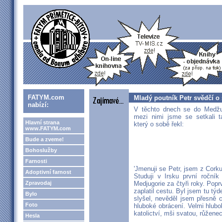
FATYM.com
Mladý poutník Petr svědčí o
nabízí:
V těchto dnech se do Medžug
mezi nimi jsme se setkali 
Hlavní strana
který o sobě řekl:
www.FATYM.com
Bude a zveme!
Bohoslužby
Farnosti
'Jmenuji se Petr, jsem z Corku
Adoptivní farnost
Studuji v Irsku první ročník
Zpravodaj
Medjugorie za čtyři roky. Poprv
zaplatil cestu. Byl jsem tu týd
Bylo
slyšel, nevěděl jsem přesně c
Foto
hluboké obrácení. Velmi hlub
katolictví, mši svatou, růženec
Hesla