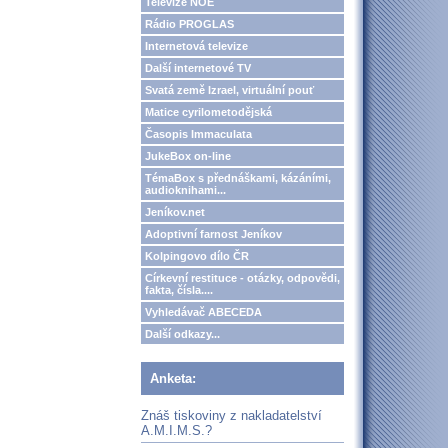
Televize NOE
Rádio PROGLAS
Internetová televize
Další internetové TV
Svatá země Izrael, virtuální pouť
Matice cyrilometodějská
Časopis Immaculata
JukeBox on-line
TémaBox s přednáškami, kázáními,
audioknihami...
Jeníkov.net
Adoptivní farnost Jeníkov
Kolpingovo dílo ČR
Církevní restituce - otázky, odpovědi,
fakta, čísla....
Vyhledávač ABECEDA
Další odkazy...
Anketa:
Znáš tiskoviny z nakladatelství
A.M.I.M.S.?