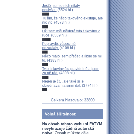
Ještě jsem o nich nikdy
neslyšel.
(5524 hl.)
Tuším, že něco takového existuje, ale
nic víc.
(4573 hl.)
Už jsem měl některé tyto tiskoviny v
ruce.
(6539 hl.)
Popravdě, vůbec mě
nezaujaly.
(4109 hl.)
Něco málo jsem přečetl a líbilo se mi
to.
(4383 hl.)
Tyto tiskoviny čtu pravidelně a jsem
za ně rád.
(4898 hl.)
Nejen je čtu, ale také si je
objednávám a šířím dál.
(3774 hl.)
Celkem hlasovalo: 33800
Volná šiřitelnost:
Na obsah tohoto webu si FATYM
nevyhrazuje žádná autorská
práva!
Obsah můžete dále