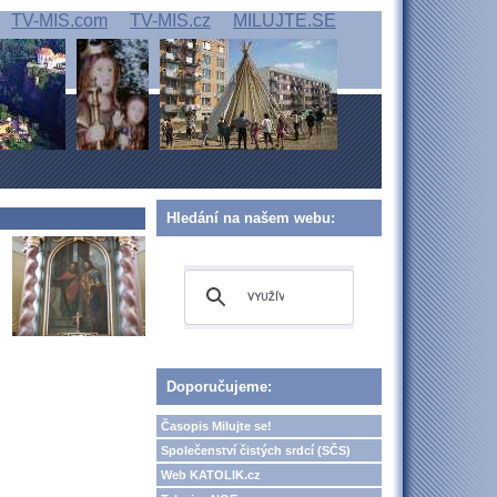
TV-MIS.com
TV-MIS.cz
MILUJTE.SE
Hledání na našem webu:
Doporučujeme:
Časopis Milujte se!
Společenství čistých srdcí (SČS)
Web KATOLIK.cz