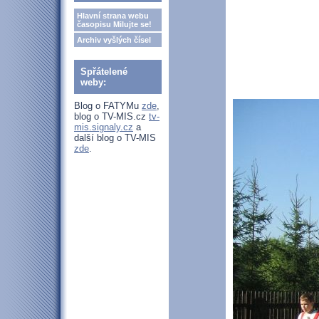
Hlavní strana webu
časopisu Milujte se!
Archiv vyšlých čísel
Spřátelené
weby:
Blog o FATYMu
zde
,
blog o TV-MIS.cz
tv-
mis.signaly.cz
a
další blog o TV-MIS
zde
.