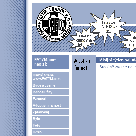
FATYM.com
Misijní týden solu
nabízí:
Srdečně zveme na m
Hlavní strana
www.FATYM.com
Bude a zveme!
Bohoslužby
Farnosti
Adoptivní farnost
Zpravodaj
Bylo
Foto
Hesla