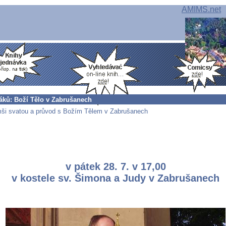
AMIMS.net
ňáků: Boží Tělo v Zabrušanech
ši svatou a průvod s Božím Tělem v Zabrušanech
v pátek 28. 7. v 17,00
v kostele sv. Šimona a Judy v Zabrušanech