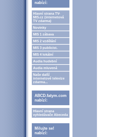
nabízí:
Hlavní strana TV-
MIS.cz (internetová
TV zdarma)
Novinky
MIS 1 zábava
MIS 2 vzdělání
MIS 3 publicist.
MIS 4 lokální
Audia hudební
Audia mluvená
Naše další
internetové televize
zdarma...
ABCD.fatym.com
nabízí:
Hlavní strana
vyhledávače Abeceda
Milujte se!
nabízí: