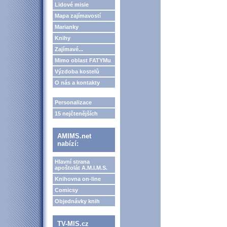
Lidové misie
Mapa zajímavostí
Marianky
Knihy
Zajímavé...
Mimo oblast FATYMu
Výzdoba kostelů
O nás a kontakty
Personalizace
15 nejčtenějších
AMIMS.net
nabízí:
Hlavní strana
apoštolát A.M.I.M.S.
Knihovna on-line
Comicsy
Objednávky knih
TV-MIS.cz