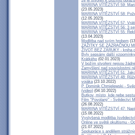
že je stvořen k Božímu obrazu
MARIINA VÍTĚZSTVÍ 59: Maria 
(23.05.2023)
MARIINA VÍTĚZSTVÍ 58: Požeh
(12.05.2023)
MARIINA VÍTĚZSTVÍ 57: Vrátil
MARIINA VÍTĚZSTVÍ 56: 3 seku
MARIINA VÍTĚZSTVÍ 55: Řekla 
(13.04.2023)
Modlitba nad svým hrobem
(13
ZÁŽITKY SE ZÁZRAČNOU M
ŽIVOT BEZ ZÁRUKY - kniha od
Byly sepsány další vzpomínky
Krátkého
(02.01.2023)
V božím stvoření nejsou žádn
Zamyšlení nad souvislostmi n
MARIINA VÍTĚZSTVÍ 51: Jako 
MARIINA VÍTĚZSTVÍ 48: Růžen
vojáka
(23.10.2022)
P. Dominik Chmielewski - Svěd
(video)
(04.10.2022)
Butkov, místo, kde nebe sest
Film "Povolaný" - Svědectví Mar
(26.08.2022)
MARIINA VÍTĚZSTVÍ 47: Napíšu
(15.08.2022)
Vyslyšená modlitba (svědectví
Online ve světě okultismu - Od 
(21.07.2022)
Spolupráce s andělem strážný