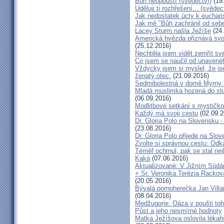
Bůh neopouští (svědectví)
(19
Uděluji ti rozhřešení... (svědec
Jak nedostatek úcty k eucharist
Jak mě "Bůh zachránil od seb
Lacey Sturm našla Ježíše
(24.
Americká hvězda přiznává svou 
(25.12.2016)
Nechtěla jsem vidět zemřít své
Co jsem se naučil od unavenéh
Vždycky jsem si myslel, že j
ženatý otec.
(21.09.2016)
Sedmibolestná v domě Myrny
Mladá muslimka hozená do stud
(06.09.2016)
Modlitbové setkání s mystičk
Každý má svoji cestu
(02.09.2
Dr. Gloria Polo na Slovensku 
(23.08.2016)
Dr. Gloria Polo přijede na Slo
Zvolte si správnou cestu: Odk
Téměř ochrnul, pak se stal nej
Kaká
(07.06.2016)
Aktualizované: V Jižním Súdán
+ Sr. Veronika Terézia Rackov
(20.05.2016)
Bývalá pornoherečka Jan Villar
(08.04.2016)
Medžugorje: Oáza v poušti toh
Půst a jeho nesmírné hodnoty
Matka Ježíšova oslovila lékaře