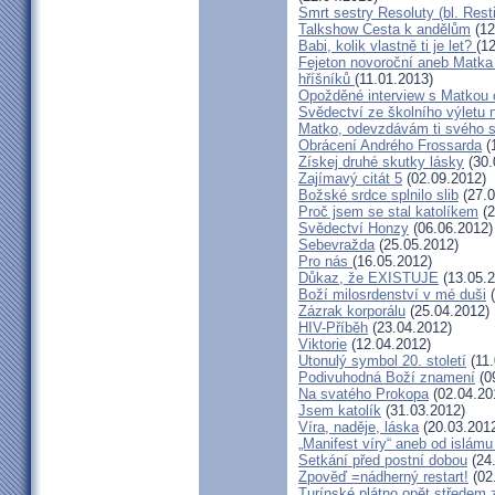
Smrt sestry Resoluty (bl. Rest
Talkshow Cesta k andělům
(12
Babi, kolik vlastně ti je let?
(1
Fejeton novoroční aneb Matka
hříšníků
(11.01.2013)
Opožděné interview s Matkou
Svědectví ze školního výletu
Matko, odevzdávám ti svého 
Obrácení Andrého Frossarda
(
Získej druhé skutky lásky
(30.
Zajímavý citát 5
(02.09.2012)
Božské srdce splnilo slib
(27.0
Proč jsem se stal katolíkem
(2
Svědectví Honzy
(06.06.2012)
Sebevražda
(25.05.2012)
Pro nás
(16.05.2012)
Důkaz, že EXISTUJE
(13.05.2
Boží milosrdenství v mé duši
(
Zázrak korporálu
(25.04.2012)
HIV-Příběh
(23.04.2012)
Viktorie
(12.04.2012)
Utonulý symbol 20. století
(11.
Podivuhodná Boží znamení
(0
Na svatého Prokopa
(02.04.20
Jsem katolík
(31.03.2012)
Víra, naděje, láska
(20.03.201
„Manifest víry“ aneb od islámu
Setkání před postní dobou
(24
Zpověď =nádherný restart!
(02
Turínské plátno opět středem