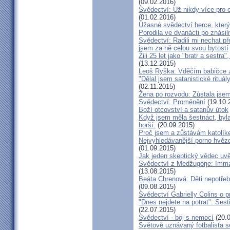
(09.02.2016)
Svědectví: Už nikdy více pro-c
(01.02.2016)
Úžasné svědectví herce, který 
Porodila ve dvanácti po znásiln
Svědectví: Radili mi nechat p
jsem za ně celou svou bytostí
Žili 25 let jako "bratr a sestr
(13.12.2015)
Leoš Ryška: Vděčím babičce za
"Dělal jsem satanistické rituál
(02.11.2015)
Žena po rozvodu: Zůstala jse
Svědectví: Proměnění
(19.10.
Boží otcovství a satanův útok
Když jsem měla šestnáct, byla
horší.
(20.09.2015)
Proč jsem a zůstávám katolík
Nejvyhledávanější porno hvězd
(01.09.2015)
Jak jeden skeptický vědec uvě
Svědectví z Medžugorje: Imma
(13.08.2015)
Beáta Chrenová: Děti nepotřeb
(09.08.2015)
Svědectví Gabrielly Colins o 
"Dnes nejdete na potrat": Sest
(22.07.2015)
Svědectví - boj s nemocí
(20.0
Světově uznávaný fotbalista 