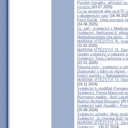
Postřeh čtenářky: přijímání n
výročím
(03.07.2025)
Co se skutečně děje na KTF UK
o akademický spor
(16.06.202
Karol Dučák: Věda poznává Ježí
(14.06.2025)
21. září - svědectví z Medžugo
Svědectví: Nešťastné 6. při
Nepředstavitelná síla půstu -
MARIINA VÍTĚZSTVÍ 76: Vzpour
(11.02.2025)
MARIINA VÍTĚZSTVÍ 74: Zázra
Osobní svědectví o nalezení 
Svědectví Tima Cashmora o te
(22.01.2025)
Klinická smrt - svědectví o síl
Dopisování s lidmi ve vězení -
Knižní novinky z Nakladatelst
MARIINA VÍTĚZSTVÍ 73: Obráce
(19.11.2024)
Svědectví k modlitbě Pompejs
Svědectví: Panna Maria mě po
Různopisy naděje - Boží zásah
Marthin Richard Bessenyi
(20.
Svědectví naší čtenářky: Pomp
(20.08.2024)
Svědectví učitelky: Moje zkuš
Svědectví: Je choroba Boží tr
MARIINA VÍTĚZSTVÍ 71: Zázra
Svědectví...
(30.07.2024)