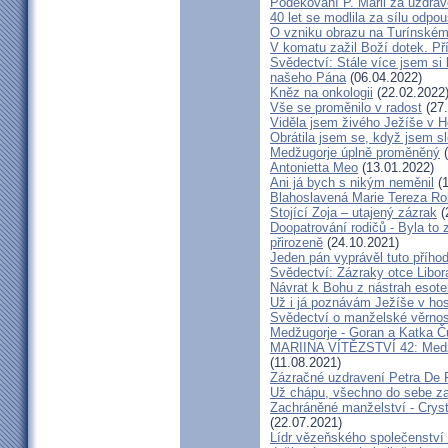
Poděkování P. Marii za uzdrav
40 let se modlila za sílu odpo
O vzniku obrazu na Turínském
V komatu zažil Boží dotek. Pří
Svědectví: Stále více jsem si
našeho Pána
(06.04.2022)
Kněz na onkologii
(22.02.2022
Vše se proměnilo v radost
(27.
Viděla jsem živého Ježíše v Ho
Obrátila jsem se, když jsem sle
Medžugorje úplně proměněný
(
Antonietta Meo
(13.01.2022)
Ani já bych s nikým neměnil
(1
Blahoslavená Marie Tereza Roig
Stojící Zoja – utajený zázrak
(
Doopatrování rodičů - Byla to
přirozeně
(24.10.2021)
Jeden pán vyprávěl tuto přího
Svědectví: Zázraky otce Libo
Návrat k Bohu z nástrah esote
Už i já poznávám Ježíše v hos
Svědectví o manželské věrnost
Medžugorje - Goran a Katka Ču
MARIINA VÍTĚZSTVÍ 42: Medžug
(11.08.2021)
Zázračné uzdravení Petra De 
Už chápu, všechno do sebe z
Zachráněné manželství - Crysta
(22.07.2021)
Lídr vězeňského společenství