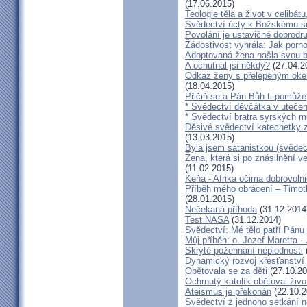
(17.06.2015)
Teologie těla a život v celibát
Svědectví úcty k Božskému sr
Povolání je ustavičné dobrodr
Žádostivost vyhrála: Jak porno
Adoptovaná žena našla svou b
A ochutnal jsi někdy?
(27.04.2
Odkaz ženy s přelepeným okem
(18.04.2015)
Přičiň se a Pán Bůh ti pomůže
* Svědectví děvčátka v utečen
* Svědectví bratra syrských m
Děsivé svědectví katechetky z
(13.03.2015)
Byla jsem satanistkou (svědec
Žena, která si po znásilnění ve 
(11.02.2015)
Keňa - Afrika očima dobrovoln
Příběh mého obrácení – Timoth
(28.01.2015)
Nečekaná příhoda
(31.12.2014
Test NASA
(31.12.2014)
Svědectví: Mé tělo patří Pán
Můj příběh: o. Jozef Maretta -
Skryté požehnání neplodnosti
Dynamický rozvoj křesťanství v
Obětovala se za děti
(27.10.20
Ochrnutý katolík obětoval živo
Ateismus je překonán
(22.10.2
Svědectví z jednoho setkání 