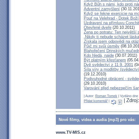
Když Bůh s námi, kdo proti n
Adventní zamyšlení
(30.11.201
Když se řekne exercicie na mo
Pouť na Velehrad - Dotek Boží
Uzdravení na přímluvu Conchi
Otevřené dveře
(20.10.2011)
Žena po potratu: Ten největší
„Nikdy ti nebude scházet láska
Získala jsem odpovědi na otá
Půjč mi svůj úsměv
(08.10.201
Blahořečení Drinských mučed
Kdo hledá, najde
(30.07.2011)
Být platným křesťanem
(05.04
Dvě svědectví z 11.9. 2001
(04
Síla víry a modlitby (svědect
(19.12.2010)
Podivuhodné obrácení - svědec
(29.10.2010)
Varování před nebezpečím ša
| Autor:
Roman Tomek
| Vydáno dne 0
| Zdroj
Přidat komentář
|
Nové filmy, videa a audia (mp3) pro vás:
www.TV-MIS.cz