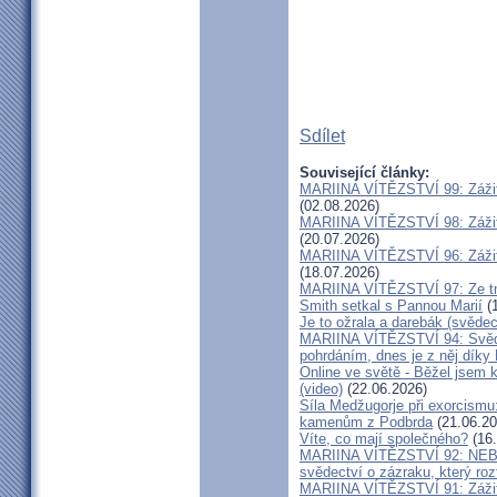
Sdílet
Související články:
MARIINA VÍTĚZSTVÍ 99: Zážit
(02.08.2026)
MARIINA VÍTĚZSTVÍ 98: Zážit
(20.07.2026)
MARIINA VÍTĚZSTVÍ 96: Zážit
(18.07.2026)
MARIINA VÍTĚZSTVÍ 97: Ze tm
Smith setkal s Pannou Marií
(1
Je to ožrala a darebák (svědec
MARIINA VÍTĚZSTVÍ 94: Svěde
pohrdáním, dnes je z něj díky
Online ve světě - Běžel jsem 
(video)
(22.06.2026)
Síla Medžugorje při exorcismu
kamenům z Podbrda
(21.06.20
Víte, co mají společného?
(16.
MARIINA VÍTĚZSTVÍ 92: NE
svědectví o zázraku, který rozt
MARIINA VÍTĚZSTVÍ 91: Zážit