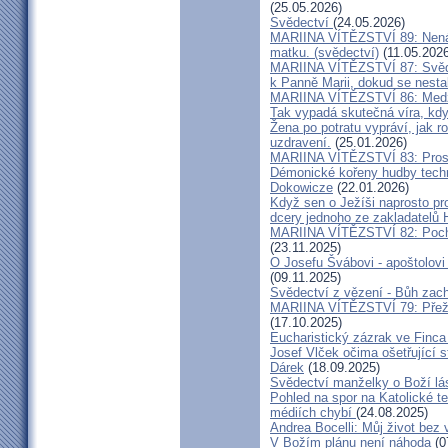
(25.05.2026)
Svědectví
(24.05.2026)
MARIINA VÍTĚZSTVÍ 89: Nenávi
matku. (svědectví)
(11.05.2026
MARIINA VÍTĚZSTVÍ 87: Svědec
k Panně Marii, dokud se nest
MARIINA VÍTĚZSTVÍ 86: Medžu
Tak vypadá skutečná víra, kdy
Žena po potratu vypráví, jak r
uzdravení.
(25.01.2026)
MARIINA VÍTĚZSTVÍ 83: Prosít
Démonické kořeny hudby techn
Dokowicze
(22.01.2026)
Když sen o Ježíši naprosto p
dcery jednoho ze zakladatelů
MARIINA VÍTĚZSTVÍ 82: Pochy
(23.11.2025)
O Josefu Švábovi - apoštolov
(09.11.2025)
Svědectví z vězení - Bůh zac
MARIINA VÍTĚZSTVÍ 79: Přeži
(17.10.2025)
Eucharistický zázrak ve Finca
Josef Vlček očima ošetřující 
Dárek
(18.09.2025)
Svědectví manželky o Boží lá
Pohled na spor na Katolické te
médiích chybí
(24.08.2025)
Andrea Bocelli: Můj život bez 
V Božím plánu není náhoda
(0