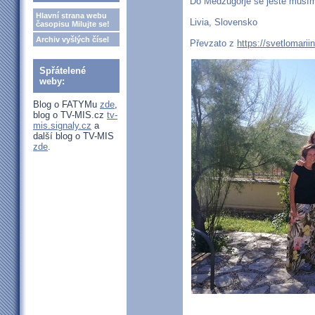
Do Medžugorje se ještě musím 
Hlavní strana webu
Livia, Slovensko
časopisu Milujte se!
Archiv vyšlých čísel
Převzato z
https://svetlomarii
Spřátelené
weby:
Blog o FATYMu
zde
,
blog o TV-MIS.cz
tv-
mis.signaly.cz
a
další blog o TV-MIS
zde
.