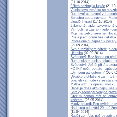
(21.10.2014)
92letá odzbrojila lupiče
(21.10.
Volejbalová trenérka se nevzdá
Duchovní uzdravení v Lurdech
Bolestná cesta návratu - Marké
bloudění vrací
(17.10.2014)
Jakého tě najdu, takového tě 
Vymodlili si zázrak - jeden d
Moji manželku jsem nemiloval,
Přišla jsem domů bez děťátka
Profesionální zápasník počatý 
(29.09.2014)
Syn s rozštěpem páteře je dar
Učitelka
(02.09.2014)
Svědectví: Bez šance na přeži
Rumunská modelka riskujete kar
Svědectví: Ježíši přijď a uzdr
FOTKY obětí potratu - způsob
„Byl jsem gangsterem“
(05.07.
Děťátko prohlášené za mrtvé, 
Španělská modelka se stala ře
Matka odmítla operaci mozku,
Ďábel je dnes aktivnější, než 
Britský teenager veřejně preze
Otec mi pomohl stát se "opra
knězem.
(26.05.2014)
Mladý poutník Petr svědčí o 
Nádherná odpověď 29-leté ženy
(11.04.2014)
Raději zemřela, než by zabila 