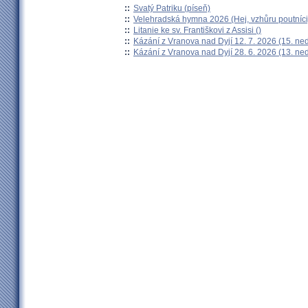
::
Svatý Patriku (píseň)
::
Velehradská hymna 2026 (Hej, vzhůru poutníci
::
Litanie ke sv. Františkovi z Assisi ()
::
Kázání z Vranova nad Dyjí 12. 7. 2026 (15. ne
::
Kázání z Vranova nad Dyjí 28. 6. 2026 (13. ne