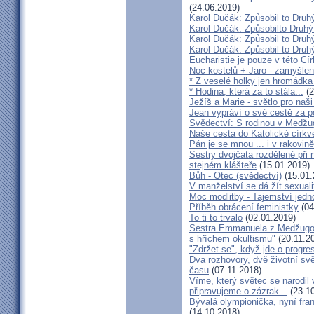
(24.06.2019)
Karol Dučák: Způsobil to Druhý
Karol Dučák: Způsobilto Druhý
Karol Dučák: Způsobil to Druhý
Karol Dučák: Způsobil to Druhý
Eucharistie je pouze v této Cír
Noc kostelů + Jaro - zamyšlen
* Z veselé holky jen hromádka
* Hodina, která za to stála...
(2
Ježíš a Marie - světlo pro naši
Jean vypráví o své cestě za 
Svědectví: S rodinou v Medžug
Naše cesta do Katolické církve
Pán je se mnou ... i v rakovin
Sestry dvojčata rozdělené při
stejném klášteře
(15.01.2019)
Bůh - Otec (svědectví)
(15.01.
V manželství se dá žít sexual
Moc modlitby - Tajemství jedn
Příběh obrácení feministky
(04
To ti to trvalo
(02.01.2019)
Sestra Emmanuela z Medžugorj
s hříchem okultismu"
(20.11.2
"Zdržet se", když jde o progre
Dva rozhovory, dvě životní sv
času
(07.11.2018)
Víme, který světec se narodil
připravujeme o zázrak ..
(23.10
Bývalá olympionička, nyní fran
(14.10.2018)