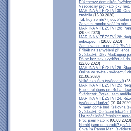
Růžencový dominikán (svědect
Všeobecný protikatolický hejt
MARIINA VÍTĚZSTVÍ 30: Odvrát
změnila
(15.09.2020)
Tak kdy zemřu? (neuvěřitelné 
Za velmi mnoho vděčím vám..
MARIINA VÍTĚZSTVÍ 29: Panna 
(29.08.2020)
MARIINA VÍTĚZSTVÍ 28: Nadpř
nebezpečím
(28.08.2020)
Zamilovanost a co dál? (Svěde
Příběh na zamyšlení při jehož
Svědectví: Díky Medžugorji js
Dá se bez sexu vydržet až do 
(22.06.2020)
MARIINA VÍTĚZSTVÍ 26: Škapul
Online ve světě - svědectví vi
(11.06.2020)
Velká zkouška (svědectví)
(28
MARIINA VÍTĚZSTVÍ 25: Neopu
Public relations pro Boha - kr
Svědectví: Potkal jsem anděla
MARIINA VÍTĚZSTVÍ 24: Růžen
(svědectví kněze)
(01.04.2020
V mém domě buď Královna (sv
Svědectví: Obrácení lékařů z 
List znásilněné řeholnice mat
Proč jsem katolík
(06.03.2020)
Neměl jsem se narodit? (svěde
Chválím Pannu Marii (svědect