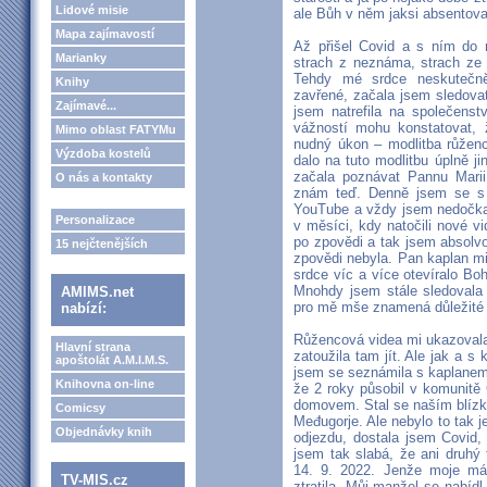
Lidové misie
ale Bůh v něm jaksi absento
Mapa zajímavostí
Až přišel Covid a s ním do m
Marianky
strach z neznáma, strach ze s
Tehdy mé srdce neskutečně
Knihy
zavřené, začala jsem sledova
Zajímavé...
jsem natrefila na společenst
vážností mohu konstatovat, 
Mimo oblast FATYMu
nudný úkon – modlitba růženc
Výzdoba kostelů
dalo na tuto modlitbu úplně ji
začala poznávat Pannu Marii,
O nás a kontakty
znám teď. Denně jsem se s n
YouTube a vždy jsem nedočkav
Personalizace
v měsíci, kdy natočili nové v
po zpovědi a tak jsem absolvo
15 nejčtenějších
zpovědi nebyla. Pan kaplan m
srdce víc a více otevíralo B
Mnohdy jsem stále sledovala 
AMIMS.net
pro mě mše znamená důležité 
nabízí:
Růžencová videa mi ukazovala
Hlavní strana
zatoužila tam jít. Ale jak a s
apoštolát A.M.I.M.S.
jsem se seznámila s kaplanem
Knihovna on-line
že 2 roky působil v komunitě
domovem. Stal se naším blízký
Comicsy
Međugorje. Ale nebylo to tak 
Objednávky knih
odjezdu, dostala jsem Covid,
jsem tak slabá, že ani druhý 
14. 9. 2022. Jenže moje mám
TV-MIS.cz
ztratila. Můj manžel se nabíd