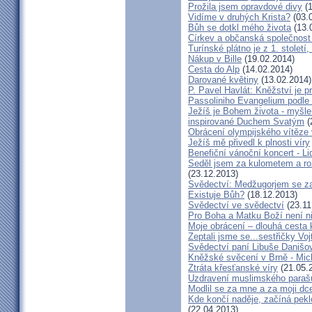
Prožila jsem opravdové divy
(1
Vidíme v druhých Krista?
(03.
Bůh se dotkl mého života
(13.
Církev a občanská společnost
Turínské plátno je z 1. století
Nákup v Bille
(19.02.2014)
Cesta do Alp
(14.02.2014)
Darované květiny
(13.02.2014)
P. Pavel Havlát: Kněžství je p
Passoliniho Evangelium podle
Ježíš je Bohem života - myš
inspirované Duchem Svatým
(
Obrácení olympijského vítěze
Ježíš mě přivedl k plnosti víry
Benefiční vánoční koncert - L
Seděl jsem za kulometem a rozm
(23.12.2013)
Svědectví: Medžugorjem se za
Existuje Bůh?
(18.12.2013)
Svědectví ve svědectví
(23.11
Pro Boha a Matku Boží není 
Moje obrácení – dlouhá cesta 
Zeptali jsme se...sestřičky Vo
Svědectví paní Libuše Danišo
Kněžské svěcení v Brně - Mich
Ztráta křesťanské víry
(21.05.
Uzdravení muslimského parašu
Modlil se za mne a za moji dc
Kde končí naděje, začíná pekl
(22.04.2013)