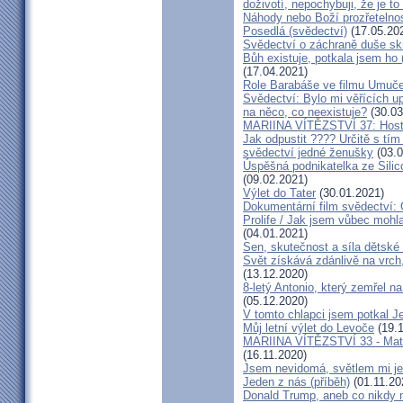
doživotí, nepochybuji, že je to
Náhody nebo Boží prozřetelno
Posedlá (svědectví)
(17.05.20
Svědectví o záchraně duše sk
Bůh existuje, potkala jsem ho
(17.04.2021)
Role Barabáše ve filmu Umučen
Svědectví: Bylo mi věřících up
na něco, co neexistuje?
(30.03
MARIINA VÍTĚZSTVÍ 37: Hostý
Jak odpustit ???? Určitě s tí
svědectví jedné ženušky
(03.0
Úspěšná podnikatelka ze Silic
(09.02.2021)
Výlet do Tater
(30.01.2021)
Dokumentární film svědectví:
Prolife / Jak jsem vůbec mohla
(04.01.2021)
Sen, skutečnost a síla dětské 
Svět získává zdánlivě na vrch
(13.12.2020)
8-letý Antonio, který zemřel n
(05.12.2020)
V tomto chlapci jsem potkal J
Můj letní výlet do Levoče
(19.1
MARIINA VÍTĚZSTVÍ 33 - Matk
(16.11.2020)
Jsem nevidomá, světlem mi je 
Jeden z nás (příběh)
(01.11.20
Donald Trump, aneb co nikdy ne