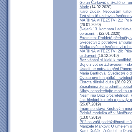
Goran Čurkovič u Svatého Tom
Marie
(14.02.2020)
Karol Dučák: Neopustím Katol
Tvá víra tě uzdravila (svědec
MARIINA VÍTĚZSTVÍ 21: Po let
(26.01.2020)
(Nejen) 13. komnata Ladislava
obrácení...
(22.01.2020)
Exorcista: Prokleté předměty
Svědectví z potratové ambula
Matka světice (svědectví o hr
MARIINA VÍTĚZSTVÍ 20: Působ
uzdravení
(16.12.2019)
Bez váhání si klekl k modlitb
Boj o život se Zdrávasem - sk
Usadit se natrvalo před Páne
Mária Bartková: Svědectví o d
Ovoce prvních pátků - svědect
Čistota dětské duše
(28.09.20
Znásilněná žena odmítla potrat
Nikdy nepodceňujte modlitbu 
Nesmírná Boží prozřetelnost: k
Jak hledání kostela a pravdy p
(26.07.2019)
Imám se stává Kristovým mis
Polská modelka až v Medžugorj
(13.07.2019)
Příčina vaší podrážděnosti můž
Manželé Markovi: O umělém opl
Karol Dučák: Způsobil to Druh