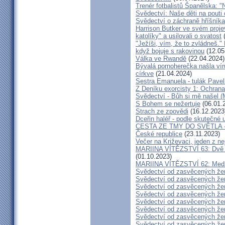
Trenér fotbalistů Španělska: "N
Svědectví: Naše děti na pout
Svědectví o záchraně hříšník
Harrison Butker ve svém proje
katolíky" a usilovali o svatost
(
"Ježíši, vím, že to zvládneš."
když bojuje s rakovinou
(12.05
Válka ve Rwandě
(22.04.2024)
Bývalá pornoherečka našla vír
církve
(21.04.2024)
Sestra Emanuela - tulák Pavel
Z Deníku exorcisty 1: Ochra
Svědectví - Bůh si mě našel (
S Bohem se nežertuje
(06.01.
Strach ze zpovědi
(16.12.2023
Dceřin haléř - podle skutečné 
CESTA ZE TMY DO SVĚTLA - N
České republice
(23.11.2023)
Večer na Križevaci, jeden z n
MARIINA VÍTĚZSTVÍ 63: Dvě s
(01.10.2023)
MARIINA VÍTĚZSTVÍ 62: Medžug
Svědectví od zasvěcených že
Svědectví od zasvěcených že
Svědectví od zasvěcených že
Svědectví od zasvěcených že
Svědectví od zasvěcených že
Svědectví od zasvěcených že
Svědectví od zasvěcených že
Svědectví od zasvěcených že