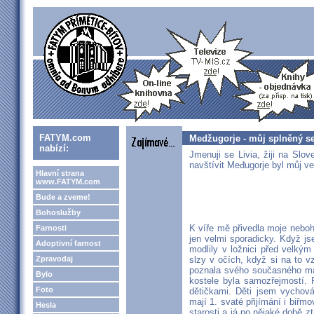
FATYM.com
Medžugorje - můj splněný se
nabízí:
Jmenuji se Livia, žiji na Slo
navštívit Međugorje byl můj ve
Hlavní strana
www.FATYM.com
Bude a zveme!
Bohoslužby
K víře mě přivedla moje neboh
Farnosti
jen velmi sporadicky. Když j
Adoptivní farnost
modlily v ložnici před velk
Zpravodaj
slzy v očích, když si na to 
poznala svého současného man
Bylo
kostele byla samozřejmostí.
Foto
dětičkami. Děti jsem vychová
mají 1. svaté přijímání i biřm
Hesla
starosti a já po nějaké době zt