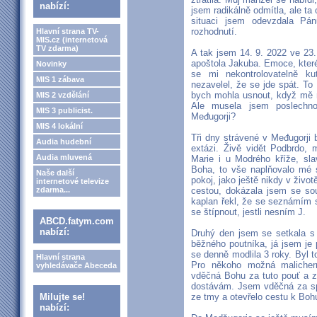
nabízí:
jsem radikálně odmítla, ale ta
situaci jsem odevzdala Pán
rozhodnutí.
Hlavní strana TV-
MIS.cz (internetová
TV zdarma)
A tak jsem 14. 9. 2022 ve 23.
apoštola Jakuba. Emoce, které
Novinky
se mi nekontrolovatelně k
MIS 1 zábava
nezavelel, že se jde spát. T
bych mohla usnout, když mě 
MIS 2 vzdělání
Ale musela jsem poslechn
MIS 3 publicist.
Međugorji?
MIS 4 lokální
Tři dny strávené v Međugorji b
Audia hudební
extázi. Živě vidět Podbrdo, 
Audia mluvená
Marie i u Modrého kříže, slav
Boha, to vše naplňovalo mé 
Naše další
pokoj, jako ještě nikdy v živo
internetové televize
zdarma...
cestou, dokázala jsem se sou
kaplan řekl, že se seznámím 
se štípnout, jestli nesním J.
ABCD.fatym.com
nabízí:
Druhý den jsem se setkala s
běžného poutníka, já jsem je 
se denně modlila 3 roky. Byl t
Hlavní strana
Pro někoho možná malicher
vyhledávače Abeceda
vděčná Bohu za tuto pouť a z
dostávám. Jsem vděčná za spo
Milujte se!
ze tmy a otevřelo cestu k Boh
nabízí: