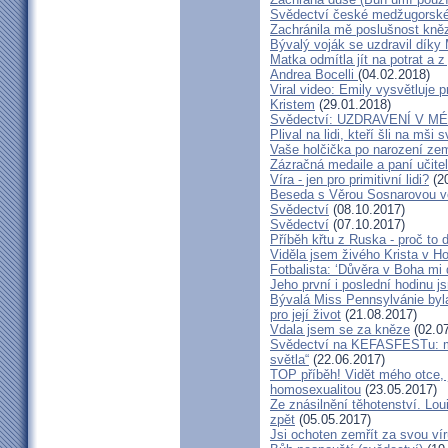
Svědectví české medžugorské 
Zachránila mě poslušnost kněz
Bývalý voják se uzdravil díky
Matka odmítla jít na potrat a z
Andrea Bocelli
(04.02.2018)
Viral video: Emily vysvětluje p
Kristem
(29.01.2018)
Svědectví: UZDRAVENÍ V 
Plival na lidi, kteří šli na mši
Vaše holčička po narození zemř
Zázračná medaile a paní učite
Víra - jen pro primitivní lidi?
(20
Beseda s Věrou Sosnarovou ve
Svědectví
(08.10.2017)
Svědectví
(07.10.2017)
Příběh křtu z Ruska - proč to 
Viděla jsem živého Krista v Hos
Fotbalista: ‘Důvěra v Boha mi 
Jeho první i poslední hodinu js
Bývalá Miss Pennsylvánie byla 
pro její život
(21.08.2017)
Vdala jsem se za kněze
(02.07
Svědectví na KEFASFESTu: m
světla“
(22.06.2017)
TOP příběh! Vidět mého otce, 
homosexualitou
(23.05.2017)
Ze znásilnění těhotenství. Lou
zpět
(05.05.2017)
Jsi ochoten zemřít za svou vír