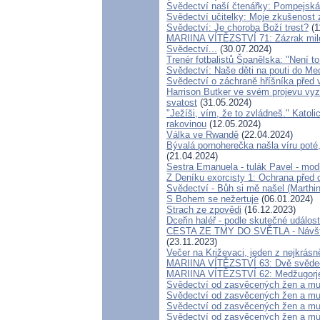
Svědectví naší čtenářky: Pompejská 
Svědectví učitelky: Moje zkušenost z
Svědectví: Je choroba Boží trest?
(1
MARIINA VÍTĚZSTVÍ 71: Zázrak milo
Svědectví...
(30.07.2024)
Trenér fotbalistů Španělska: "Není to 
Svědectví: Naše děti na pouti do M
Svědectví o záchraně hříšníka před
Harrison Butker ve svém projevu vyzv
svatost
(31.05.2024)
"Ježíši, vím, že to zvládneš." Katoli
rakovinou
(12.05.2024)
Válka ve Rwandě
(22.04.2024)
Bývalá pornoherečka našla víru poté,
(21.04.2024)
Sestra Emanuela - tulák Pavel - mod
Z Deníku exorcisty 1: Ochrana pře
Svědectví - Bůh si mě našel (Marthi
S Bohem se nežertuje
(06.01.2024)
Strach ze zpovědi
(16.12.2023)
Dceřin haléř - podle skutečné událos
CESTA ZE TMY DO SVĚTLA - Návštěv
(23.11.2023)
Večer na Križevaci, jeden z nejkrás
MARIINA VÍTĚZSTVÍ 63: Dvě svědect
MARIINA VÍTĚZSTVÍ 62: Medžugorje m
Svědectví od zasvěcených žen a mu
Svědectví od zasvěcených žen a mu
Svědectví od zasvěcených žen a mu
Svědectví od zasvěcených žen a mu