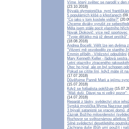
Víme, který světec se narodil v den
(23.10.2018)
Bývalá olympionička, nyní františkán
5 populárních klišé o křesťanech
(09.
"Co jako v tom kostele vidíte?"
(20.0
Chceme diváky vyrušit ze sebestřed
Měla jsem stále pocit vlastního hříc
Novak Djokovič: více než sportovec
"Tvoje děťátko má již deset prstíků"
(18.08.2018)
Andrea Bocelli: Věřit lze jen dvěma
"Vězení mě osvobodilo ze starého ži
Emmin příběh - Vítězství odpuštění
(
Mary Kenneth Keller - řádová sestra
Letní otazníky ztraceného rakouské
Otec ho týral, ale on byl schopen odp
Pokud se cítíte líní, když máte jít 
(17.07.2018)
Důvěřujme Panně Marii a jejímu synov
(15.07.2018)
Když se fotbalista pokřižuje
(15.07.2
"Máš duši. Dávej na ni velký pozor"
(14.07.2018)
Reparát z lásky, svědectví otce jeh
Syrská mystička Myrna Nazzour opět
3 bývalí satanisté se vracejí domů, 
Zázrak Božího milosrdenství (svědec
Rozhovor se světoznámou atletkou B
Silné svědectví desetiletého poutník
Záchrana duše (Bůh umí použít i naš