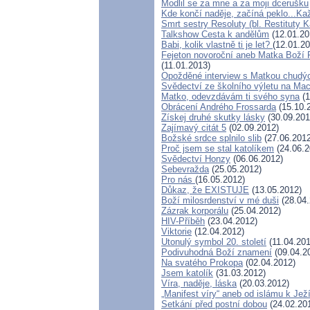
Modlil se za mne a za moji dcerušku
Kde končí naděje, začíná peklo...Ka
Smrt sestry Resoluty (bl. Restituty 
Talkshow Cesta k andělům
(12.01.20
Babi, kolik vlastně ti je let?
(12.01.20
Fejeton novoroční aneb Matka Boží P
(11.01.2013)
Opožděné interview s Matkou chud
Svědectví ze školního výletu na Ma
Matko, odevzdávám ti svého syna
(1
Obrácení Andrého Frossarda
(15.10.
Získej druhé skutky lásky
(30.09.201
Zajímavý citát 5
(02.09.2012)
Božské srdce splnilo slib
(27.06.2012
Proč jsem se stal katolíkem
(24.06.2
Svědectví Honzy
(06.06.2012)
Sebevražda
(25.05.2012)
Pro nás
(16.05.2012)
Důkaz, že EXISTUJE
(13.05.2012)
Boží milosrdenství v mé duši
(28.04.
Zázrak korporálu
(25.04.2012)
HIV-Příběh
(23.04.2012)
Viktorie
(12.04.2012)
Utonulý symbol 20. století
(11.04.201
Podivuhodná Boží znamení
(09.04.2
Na svatého Prokopa
(02.04.2012)
Jsem katolík
(31.03.2012)
Víra, naděje, láska
(20.03.2012)
„Manifest víry“ aneb od islámu k Ježí
Setkání před postní dobou
(24.02.20