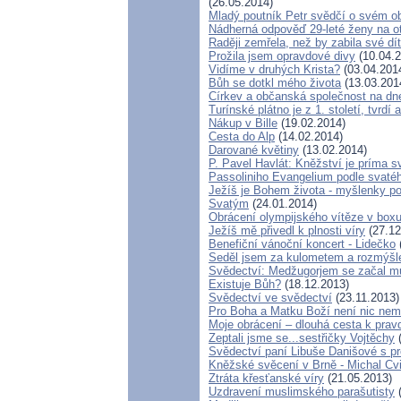
(26.05.2014)
Mladý poutník Petr svědčí o svém o
Nádherná odpověď 29-leté ženy na ot
Raději zemřela, než by zabila své dít
Prožila jsem opravdové divy
(10.04.2
Vidíme v druhých Krista?
(03.04.201
Bůh se dotkl mého života
(13.03.201
Církev a občanská společnost na dn
Turínské plátno je z 1. století, tvrd
Nákup v Bille
(19.02.2014)
Cesta do Alp
(14.02.2014)
Darované květiny
(13.02.2014)
P. Pavel Havlát: Kněžství je príma s
Passoliniho Evangelium podle svaté
Ježíš je Bohem života - myšlenky 
Svatým
(24.01.2014)
Obrácení olympijského vítěze v box
Ježíš mě přivedl k plnosti víry
(27.12
Benefiční vánoční koncert - Lidečko
Seděl jsem za kulometem a rozmýšlel,
Svědectví: Medžugorjem se začal mů
Existuje Bůh?
(18.12.2013)
Svědectví ve svědectví
(23.11.2013)
Pro Boha a Matku Boží není nic ne
Moje obrácení – dlouhá cesta k prav
Zeptali jsme se...sestřičky Vojtěchy
(
Svědectví paní Libuše Danišové s p
Kněžské svěcení v Brně - Michal Cvi
Ztráta křesťanské víry
(21.05.2013)
Uzdravení muslimského parašutisty
(