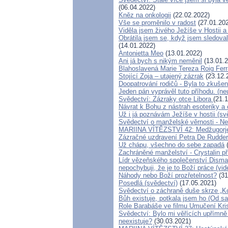
(06.04.2022)
Kněz na onkologii
(22.02.2022)
Vše se proměnilo v radost
(27.01.20
Viděla jsem živého Ježíše v Hostii a 
Obrátila jsem se, když jsem sledoval
(14.01.2022)
Antonietta Meo
(13.01.2022)
Ani já bych s nikým neměnil
(13.01.2
Blahoslavená Marie Tereza Roig Ferra
Stojící Zoja – utajený zázrak
(23.12.
Doopatrování rodičů - Byla to zkuše
Jeden pán vyprávěl tuto příhodu. (n
Svědectví: Zázraky otce Libora
(21.
Návrat k Bohu z nástrah esoteriky a
Už i já poznávám Ježíše v hostii (s
Svědectví o manželské věrnosti - Ne
MARIINA VÍTĚZSTVÍ 42: Medžugorje m
Zázračné uzdravení Petra De Rudde
Už chápu, všechno do sebe zapadá
(
Zachráněné manželství - Crystalin př
Lídr vězeňského společenství Disma
nepochybuji, že je to Boží práce (vid
Náhody nebo Boží prozřetelnost?
(31
Posedlá (svědectví)
(17.05.2021)
Svědectví o záchraně duše skrze „K
Bůh existuje, potkala jsem ho (Od sa
Role Barabáše ve filmu Umučení Kris
Svědectví: Bylo mi věřících upřímně 
neexistuje?
(30.03.2021)