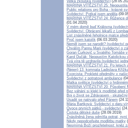
Velká zkouška (svědectví)
(28.05.20
MARIINA VÍTĚZSTVÍ 25: Neopustila 
Public relations pro Boha - krásné sv
Svědectví: Potkal jsem anděla
(09.0
MARIINA VÍTĚZSTVÍ 24: Růžence děl
(01.04.2020)
V mém domě buď Královna (svědectv
Svědectví: Obrácení lékařů z Lombar
List znásilněné řeholnice matce pře
Proč jsem katolík
(06.03.2020)
Neměl jsem se narodit? (svědectví p
Chválím Pannu Marii (svědectví o z
Goran Čurkovič u Svatého Tomáše v 
Karol Dučák: Neopustím Katolickou 
Tvá víra tě uzdravila (svědectví jed
MARIINA VÍTĚZSTVÍ 21: Po letech vy
(Nejen) 13. komnata Ladislava Křížka
Exorcista: Prokleté předměty v naš
Svědectví z potratové ambulance
(04
Matka světice (svědectví o hrdinném
MARIINA VÍTĚZSTVÍ 20: Působení Ma
Bez váhání si klekl k modlitbě před
Boj o život se Zdrávasem - skutečný
Usadit se natrvalo před Pánem
(24.1
Mária Bartková: Svědectví o daru ví
Ovoce prvních pátků - svědectví
(24
Čistota dětské duše
(28.09.2019)
Znásilněná žena odmítla potrat, nyní
Nikdy nepodceňujte modlitbu matky
(
Nesmírná Boží prozřetelnost: kněz za