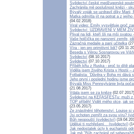
Svědectví české medžugorské poutn
Zachránila mě poslušnost knězi - sk
Bývalý voják se uzdravil díky Marii,
Matka odmítla jít na potrat a z jejíh
(04.02.2018)
Viral video: Emily vysvětluje proč za
Svědectví: UZDRAVENÍ V MÉM Ž
Plival na lidi, kteří šli na mši svatou
Vaše holčička po narození zemře, jdě
Zázračná medaile a paní učitelka
(27
Víra - jen pro primitivní lidi?
(20.11.2
Beseda s Věrou Sosnarovou ve Višňo
Svědectví
(08.10.2017)
Svědectví
(07.10.2017)
Příběh křtu z Ruska - proč to dítě p
Viděla jsem živého Krista v Hostii – 
Fotbalista: ‘Důvěra v Boha mi dává sí
Jeho první i poslední hodinu jsme pro
Bývalá Miss Pennsylvánie byla počata 
(21.08.2017)
Vdala jsem se za kněze
(02.07.2017
Svědectví na KEFASFESTu: muži z 
TOP příběh! Vidět mého otce, jak se
(23.05.2017)
Ze znásilnění těhotenství. Louise si 
Jsi ochoten zemřít za svou víru? (vi
Bůh neopouští (svědectví)
(19.04.20
Uděluji ti rozhřešení... (svědectví)
(14
Jak nedostatek úcty k eucharistii odr
Jak mě "Bůh zachránil od sebevražd