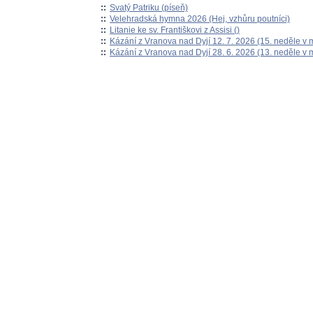
::
Svatý Patriku (píseň)
::
Velehradská hymna 2026 (Hej, vzhůru poutníci)
::
Litanie ke sv. Františkovi z Assisi ()
::
Kázání z Vranova nad Dyjí 12. 7. 2026 (15. neděle v 
::
Kázání z Vranova nad Dyjí 28. 6. 2026 (13. neděle v 