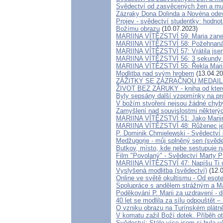
Svědectví od zasvěcených žen a mu
Zázraky Dona Dolinda a Novéna odev
Projev - svědectví studentky: hodnot
Božímu obrazu
(10.07.2023)
MARIINA VÍTĚZSTVÍ 59: Maria zanech
MARIINA VÍTĚZSTVÍ 58: Požehnaná p
MARIINA VÍTĚZSTVÍ 57: Vrátila jsem
MARIINA VÍTĚZSTVÍ 56: 3 sekundy zm
MARIINA VÍTĚZSTVÍ 55: Řekla Marii 
Modlitba nad svým hrobem
(13.04.20
ZÁŽITKY SE ZÁZRAČNOU MEDAI
ŽIVOT BEZ ZÁRUKY - kniha od které
Byly sepsány další vzpomínky na pr
V božím stvoření nejsou žádné chyb
Zamyšlení nad souvislostmi některý
MARIINA VÍTĚZSTVÍ 51: Jako Marii
MARIINA VÍTĚZSTVÍ 48: Růženec je 
P. Dominik Chmielewski - Svědectví 
Medžugorje - můj splněný sen (svěde
Butkov, místo, kde nebe sestupuje 
Film "Povolaný" - Svědectví Marty Prz
MARIINA VÍTĚZSTVÍ 47: Napíšu Ti o 
Vyslyšená modlitba (svědectví)
(12.0
Online ve světě okultismu - Od esoter
Spolupráce s andělem strážným a Ma
Poděkování P. Marii za uzdravení - 
40 let se modlila za sílu odpouštět –
O vzniku obrazu na Turínském plát
V komatu zažil Boží dotek. Příběh ot
Svědectví: Stále více jsem si byla 