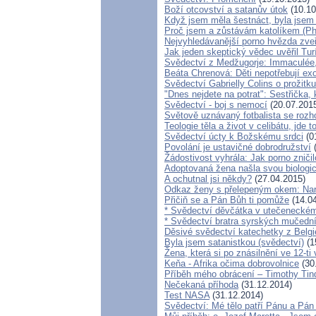
Boží otcovství a satanův útok
(10.10
Když jsem měla šestnáct, byla jsem 
Proč jsem a zůstávám katolíkem (Ph
Nejvyhledávanější porno hvězda zveř
Jak jeden skeptický vědec uvěřil Tu
Svědectví z Medžugorje: Immaculée,
Beáta Chrenová: Děti nepotřebují exo
Svědectví Gabrielly Colins o prožitk
"Dnes nejdete na potrat": Sestřička, 
Svědectví - boj s nemocí
(20.07.201
Světově uznávaný fotbalista se roz
Teologie těla a život v celibátu, jde
Svědectví úcty k Božskému srdci
(0
Povolání je ustavičné dobrodružství
(
Žádostivost vyhrála: Jak porno zniči
Adoptovaná žena našla svou biologi
A ochutnal jsi někdy?
(27.04.2015)
Odkaz ženy s přelepeným okem: Nar
Přičiň se a Pán Bůh ti pomůže
(14.04
* Svědectví děvčátka v utečeneckém 
* Svědectví bratra syrských mučední
Děsivé svědectví katechetky z Belgi
Byla jsem satanistkou (svědectví)
(1
Žena, která si po znásilnění ve 12-ti 
Keňa - Afrika očima dobrovolnice
(30
Příběh mého obrácení – Timothy Tinda
Nečekaná příhoda
(31.12.2014)
Test NASA
(31.12.2014)
Svědectví: Mé tělo patří Pánu a Pá