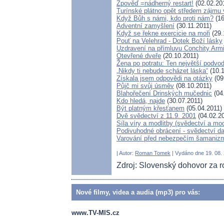
Zpověď =nádherný restart!
(02.02.20
Turínské plátno opět středem zájmu
Když Bůh s námi, kdo proti nám?
(16
Adventní zamyšlení
(30.11.2011)
Když se řekne exercicie na moři
(29.
Pouť na Velehrad - Dotek Boží lásky
Uzdravení na přímluvu Conchity Arm
Otevřené dveře
(20.10.2011)
Žena po potratu: Ten největší podvod
„Nikdy ti nebude scházet láska“
(10.1
Získala jsem odpovědi na otázky
(09
Půjč mi svůj úsměv
(08.10.2011)
Blahořečení Drinských mučednic
(04
Kdo hledá, najde
(30.07.2011)
Být platným křesťanem
(05.04.2011)
Dvě svědectví z 11.9. 2001
(04.02.2
Síla víry a modlitby (svědectví a mo
Podivuhodné obrácení - svědectví da
Varování před nebezpečím šamanizm
| Autor:
Roman Tomek
| Vydáno dne 19. 08. 
Zdroj: Slovenský dohovor za r
Nové filmy, videa a audia (mp3) pro vás:
www.TV-MIS.cz