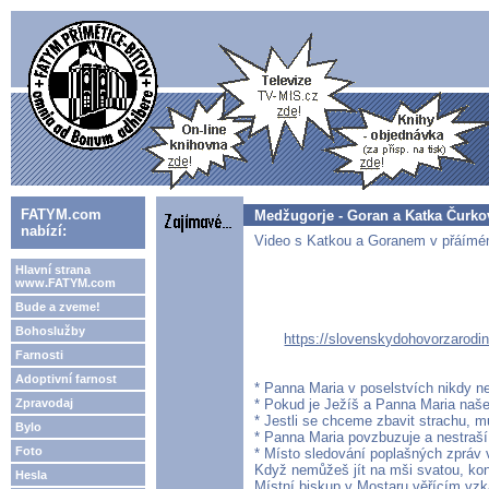
FATYM.com
Medžugorje - Goran a Katka Čurkovi
nabízí:
Video s Katkou a Goranem v přáímém
Hlavní strana
www.FATYM.com
Bude a zveme!
Bohoslužby
https://slovenskydohovorzarodin
Farnosti
Adoptivní farnost
* Panna Maria v poselstvích nikdy n
Zpravodaj
* Pokud je Ježíš a Panna Maria naš
* Jestli se chceme zbavit strachu, m
Bylo
* Panna Maria povzbuzuje a nestraší
Foto
* Místo sledování poplašných zpráv 
Když nemůžeš jít na mši svatou, kone
Hesla
Místní biskup v Mostaru věřícím vzk