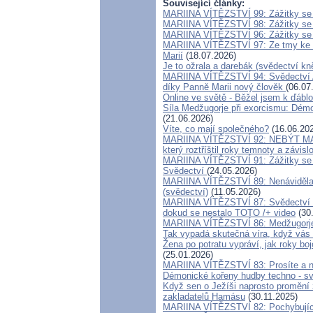
Související články:
MARIINA VÍTĚZSTVÍ 99: Zážitky se 
MARIINA VÍTĚZSTVÍ 98: Zážitky se 
MARIINA VÍTĚZSTVÍ 96: Zážitky se 
MARIINA VÍTĚZSTVÍ 97: Ze tmy ke s
Marií
(18.07.2026)
Je to ožrala a darebák (svědectví kn
MARIINA VÍTĚZSTVÍ 94: Svědectví Ad
díky Panně Marii nový člověk
(06.07
Online ve světě - Běžel jsem k ďáblo
Síla Medžugorje při exorcismu: Démo
(21.06.2026)
Víte, co mají společného?
(16.06.20
MARIINA VÍTĚZSTVÍ 92: NEBÝT MAT
který roztříštil roky temnoty a závislo
MARIINA VÍTĚZSTVÍ 91: Zážitky se 
Svědectví
(24.05.2026)
MARIINA VÍTĚZSTVÍ 89: Nenáviděla j
(svědectví)
(11.05.2026)
MARIINA VÍTĚZSTVÍ 87: Svědectví o.
dokud se nestalo TOTO /+ video
(30
MARIINA VÍTĚZSTVÍ 86: Medžugorje 
Tak vypadá skutečná víra, když vás 
Žena po potratu vypráví, jak roky bo
(25.01.2026)
MARIINA VÍTĚZSTVÍ 83: Prosíte a ne
Démonické kořeny hudby techno - sv
Když sen o Ježíši naprosto promění
zakladatelů Hamásu
(30.11.2025)
MARIINA VÍTĚZSTVÍ 82: Pochybujíc