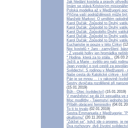
Jak hledání kostela a pravdy přivedl
Imám se stává Kristovým misionáře
Polská modelka až v Medžugorji poch
Příčina vaší podrážděnosti může být 
Manželé Markovi: O umělém oplodnění
Karol Dučák: Způsobil to Druhý vati
Karol Dučák: Způsobil to Druhý vatik
Karol Dučák: Způsobilto Druhý vatiká
Karol Dučák: Způsobil to Druhý vatik
Karol Dučák: Způsobil to Druhý vatik
Eucharistie je pouze v této Církvi
(12
Noc kostelů + Jaro - zamyšlení, bás
* Z veselé holky jen hromádka neště
* Hodina, která za to stála...
(26.03.2
Ježíš a Marie - světlo pro naši rodin
Jean vypráví o své cestě za povolá
Svědectví: S rodinou v Medžugorji -
Naše cesta do Katolické církve - kni
Pán je se mnou ... i v rakovině (svěd
Sestry dvojčata rozdělené při naroz
(15.01.2019)
Bůh - Otec (svědectví)
(15.01.2019)
V manželství se dá žít sexualita ve
Moc modlitby - Tajemství jednoho bi
Příběh obrácení feministky
(04.01.20
To ti to trvalo
(02.01.2019)
Sestra Emmanuela z Medžugorje: "Po
okultismu"
(20.11.2018)
"Zdržet se", když jde o progres, je n
Dva rozhovory, dvě životní svědectv