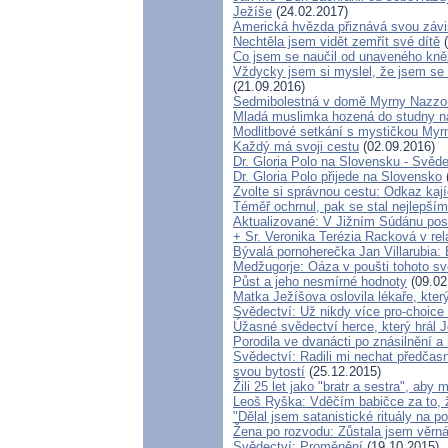
Ježíše
(24.02.2017)
Americká hvězda přiznává svou závisl
Nechtěla jsem vidět zemřít své dítě
(
Co jsem se naučil od unaveného kněz
Vždycky jsem si myslel, že jsem se 
(21.09.2016)
Sedmibolestná v domě Myrny Nazzo
Mladá muslimka hozená do studny nap
Modlitbové setkání s mystičkou Myr
Každý má svoji cestu
(02.09.2016)
Dr. Gloria Polo na Slovensku - Svěd
Dr. Gloria Polo přijede na Slovensko
Zvolte si správnou cestu: Odkaz kaj
Téměř ochrnul, pak se stal nejlepším
Aktualizované: V Jižním Súdánu post
+ Sr. Veronika Terézia Racková v re
Bývalá pornoherečka Jan Villarubia: 
Medžugorje: Oáza v poušti tohoto sv
Půst a jeho nesmírné hodnoty
(09.02
Matka Ježíšova oslovila lékaře, kter
Svědectví: Už nikdy více pro-choice 
Úžasné svědectví herce, který hrál J
Porodila ve dvanácti po znásilnění a 
Svědectví: Radili mi nechat předčas
svou bytostí
(25.12.2015)
Žili 25 let jako "bratr a sestra", aby
Leoš Ryška: Vděčím babičce za to, ž
"Dělal jsem satanistické rituály na p
Žena po rozvodu: Zůstala jsem věrn
Svědectví: Proměnění
(19.10.2015)