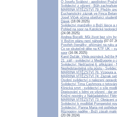
O Josefu Švábovi - apoštolovi Praž
Svědectví z vězení - Bůh zachraňuje
MARIINA VÍTĚZSTVÍ 79: Přežily úno
Eucharistický zázrak ve Finca Betan
Josef Vlček očima ošetřující studen
Dárek
(18.09.2025)
Svědectví manželky o Boží lásce a 
Pohled na spor na Katolické teologic
(24.08.2025)
Andrea Bocelli: Můj život bez víry by
V Božím plánu není náhoda
(07.07.2
Postřeh čtenářky: přijímání na ruku
Co se skutečně děje na KTF UK – sv
spor
(16.06.2025)
Karol Dučák: Věda poznává Ježíše Kris
21. září - svědectví z Medžugorje o 
Svědectví: Nešťastné 6. přikázání
Nepředstavitelná síla půstu - Svěde
MARIINA VÍTĚZSTVÍ 76: Vzpoura a od
MARIINA VÍTĚZSTVÍ 74: Zázrak setk
Osobní svědectví o nalezení opravd
Svědectví Tima Cashmora o tetován
Klinická smrt - svědectví o síle modl
Dopisování s lidmi ve vězení - dar pr
Knižní novinky z Nakladatelství Flé
MARIINA VÍTĚZSTVÍ 73: Obrácení po
Svědectví k modlitbě Pompejské nov
Svědectví: Panna Maria mě potřebuj
Různopisy naděje - Boží zásah malé 
(20.09.2024)