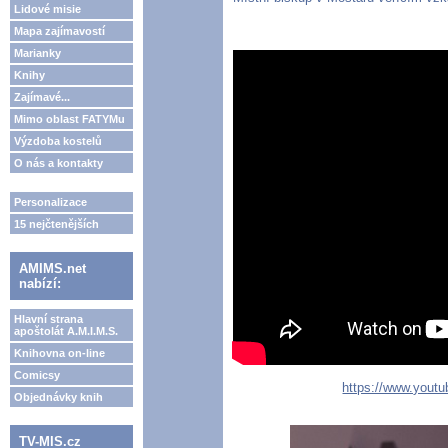
Lidové misie
Mapa zajímavostí
Marianky
Knihy
Zajímavé...
Mimo oblast FATYMu
Výzdoba kostelů
O nás a kontakty
Personalizace
15 nejčtenějších
AMIMS.net
nabízí:
Hlavní strana
apoštolát A.M.I.M.S.
Knihovna on-line
Comicsy
https://www.you
Objednávky knih
TV-MIS.cz