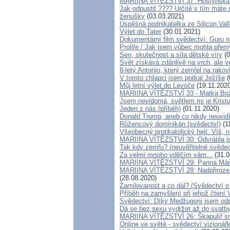
MARIINA VÍTĚZSTVÍ 37: Hostýnská 
Jak odpustit ???? Určitě s tím máte
ženušky
(03.03.2021)
Úspěšná podnikatelka ze Silicon Val
Výlet do Tater
(30.01.2021)
Dokumentární film svědectví: Guru 
Prolife / Jak jsem vůbec mohla přemý
Sen, skutečnost a síla dětské víry
(0
Svět získává zdánlivě na vrch, ale v
8-letý Antonio, který zemřel na rako
V tomto chlapci jsem potkal Ježíše
(
Můj letní výlet do Levoče
(19.11.2020
MARIINA VÍTĚZSTVÍ 33 - Matka Boží
Jsem nevidomá, světlem mi je Kristu
Jeden z nás (příběh)
(01.11.2020)
Donald Trump, aneb co nikdy neuvidíte
Růžencový dominikán (svědectví)
(1
Všeobecný protikatolický hejt. Víš,
MARIINA VÍTĚZSTVÍ 30: Odvrátila js
Tak kdy zemřu? (neuvěřitelné svědect
Za velmi mnoho vděčím vám...
(31.0
MARIINA VÍTĚZSTVÍ 29: Panna Mária 
MARIINA VÍTĚZSTVÍ 28: Nadpřiroze
(28.08.2020)
Zamilovanost a co dál? (Svědectví o
Příběh na zamyšlení při jehož čtení
Svědectví: Díky Medžugorji jsem odp
Dá se bez sexu vydržet až do svatby
MARIINA VÍTĚZSTVÍ 26: Škapulíř sm
Online ve světě - svědectví vizionář