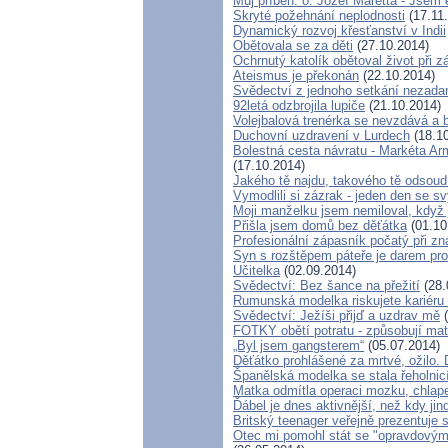
Můj příběh: o. Jozef Maretta - Jsem e
Skryté požehnání neplodnosti
(17.11
Dynamický rozvoj křesťanství v Indii
Obětovala se za děti
(27.10.2014)
Ochrnutý katolík obětoval život při z
Ateismus je překonán
(22.10.2014)
Svědectví z jednoho setkání nezada
92letá odzbrojila lupiče
(21.10.2014)
Volejbalová trenérka se nevzdává a b
Duchovní uzdravení v Lurdech
(18.10
Bolestná cesta návratu - Markéta Arm
(17.10.2014)
Jakého tě najdu, takového tě odsoud
Vymodlili si zázrak - jeden den se 
Moji manželku jsem nemiloval, když 
Přišla jsem domů bez děťátka
(01.10
Profesionální zápasník počatý při zn
Syn s rozštěpem páteře je darem pro
Učitelka
(02.09.2014)
Svědectví: Bez šance na přežití
(28.
Rumunská modelka riskujete kariéru k
Svědectví: Ježíši přijď a uzdrav mě
(
FOTKY obětí potratu - způsobují m
„Byl jsem gangsterem“
(05.07.2014)
Děťátko prohlášené za mrtvé, ožilo.
Španělská modelka se stala řeholnic
Matka odmítla operaci mozku, chlap
Ďábel je dnes aktivnější, než kdy jin
Britský teenager veřejně prezentuje 
Otec mi pomohl stát se "opravdový