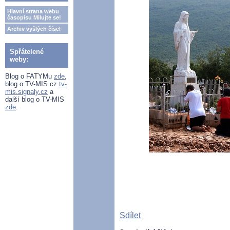
Hlavní strana webu
časopisu Milujte se!
Archiv vyšlých čísel
Spřátelené
weby:
Blog o FATYMu
zde
,
blog o TV-MIS.cz
tv-
mis.signaly.cz
a
další blog o TV-MIS
zde
.
Sdílet