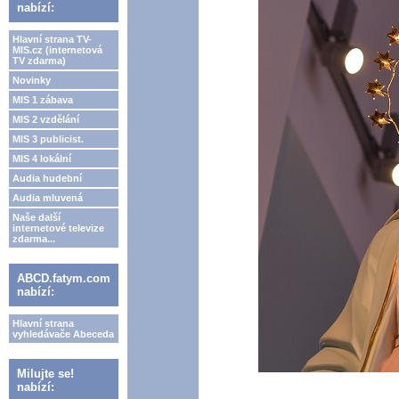
nabízí:
Hlavní strana TV-
MIS.cz (internetová
TV zdarma)
Novinky
MIS 1 zábava
MIS 2 vzdělání
MIS 3 publicist.
MIS 4 lokální
Audia hudební
Audia mluvená
Naše další
internetové televize
zdarma...
ABCD.fatym.com
nabízí:
Hlavní strana
vyhledávače Abeceda
Milujte se!
nabízí: