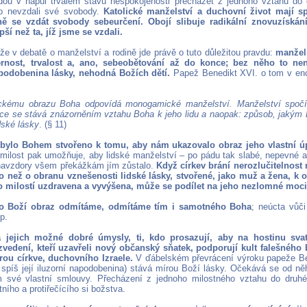
dou v napůl trvalém stavu nespokojenosti přecházet z jednoho vztahu do 
no nevzdali své svobody.
Katolické manželství a duchovní život mají sp
ně se vzdát svobody sebeurčení. Obojí slibuje radikální znovuzískání
í než ta, jíž jsme se vzdali.
že v debatě o manželství a rodině jde právě o tuto důležitou pravdu:
manžel
ěrnost, trvalost a, ano, sebeobětování až do konce; bez něho to nen
apodobenina lásky, nehodná Božích dětí.
Papež Benedikt XVI. o tom v enc
ickému obrazu Boha odpovídá monogamické manželství. Manželství spočív
ce se stává znázorněním vztahu Boha k jeho lidu a naopak: způsob, jakým 
dské lásky
. (§ 11)
 bylo Bohem stvořeno k tomu, aby nám ukazovalo obraz jeho vlastní úpl
milost pak umožňuje, aby lidské manželství – po pádu tak slabé, nepevné a
navzdory všem překážkám jím zůstalo.
Když církev brání nerozlučitelnost 
 než o obranu vznešenosti lidské lásky, stvořené, jako muž a žena, k o
ho milostí uzdravena a vyvýšena, může se podílet na jeho nezlomné moci
o Boží obraz odmítáme, odmítáme tím i samotného Boha
; neúcta vůč
p.
 jejich možné dobré úmysly, ti, kdo prosazují, aby na hostinu svat
zvedení, kteří uzavřeli nový občanský sňatek, podporují kult falešného 
írou církve, duchovního Izraele.
V ďábelském převrácení výroku papeže Ben
 spíš její iluzorní napodobenina) stává mírou Boží lásky. Očekává se od n
 své vlastní smlouvy. Přecházení z jednoho milostného vztahu do druhé
ního a protiřečícího si božstva.