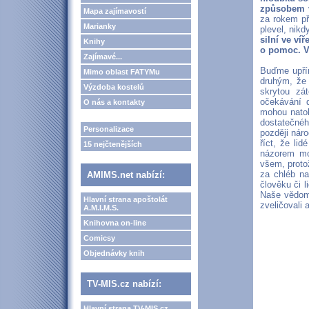
způsobem v
Mapa zajímavostí
za rokem pře
Marianky
plevel, nik
silní ve ví
Knihy
o pomoc. Vy
Zajímavé...
Buďme upřím
Mimo oblast FATYMu
druhým, že 
Výzdoba kostelů
skrytou zá
očekávání 
O nás a kontakty
mohou natol
dostatečnéh
Personalizace
později náro
říct, že li
15 nejčtenějších
názorem mo
všem, protož
za chléb na
AMIMS.net nabízí:
člověku či 
Naše vědomí
Hlavní strana apoštolát
zveličovali 
A.M.I.M.S.
Knihovna on-line
Comicsy
Objednávky knih
TV-MIS.cz nabízí:
Hlavní strana TV-MIS.cz