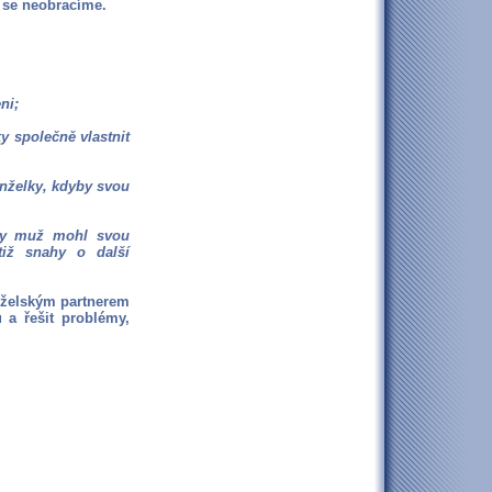
i se neobracíme.
ni;
y společně vlastnit
anželky, kdyby svou
dyby muž mohl svou
tiž snahy o další
nželským partnerem
 a řešit problémy,