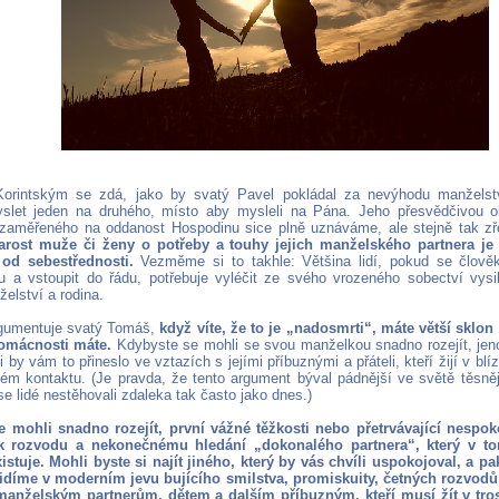
Korintským se zdá, jako by svatý Pavel pokládal za nevýhodu manželstv
yslet jeden na druhého, místo aby mysleli na Pána. Jeho přesvědčivou 
 zaměřeného na oddanost Hospodinu sice plně uznáváme, ale stejně tak zře
tarost muže či ženy o potřeby a touhy jejich manželského partnera je
 od sebestřednosti.
Vezměme si to takhle: Většina lidí, pokud se člově
tu a vstoupit do řádu, potřebuje vyléčit ze svého vrozeného sobectví vysil
elství a rodina.
rgumentuje svatý Tomáš,
když víte, že to je „nadosmrti“, máte větší sklon
domácnosti máte.
Kdybyste se mohli se svou manželkou snadno rozejít, jen
i by vám to přineslo ve vztazích s jejími příbuznými a přáteli, kteří žijí v bl
ném kontaktu. (Je pravda, že tento argument býval pádnější ve světě těsn
e lidé nestěhovali zdaleka tak často jako dnes.)
 mohli snadno rozejít, první vážné těžkosti nebo přetrvávající nespok
 rozvodu a nekonečnému hledání „dokonalého partnera“, který v to
istuje. Mohli byste si najít jiného, který by vás chvíli uspokojoval, a pak
idíme v moderním jevu bujícího smilstva, promiskuity, četných rozvodů
anželským partnerům, dětem a dalším příbuzným, kteří musí žít v tr