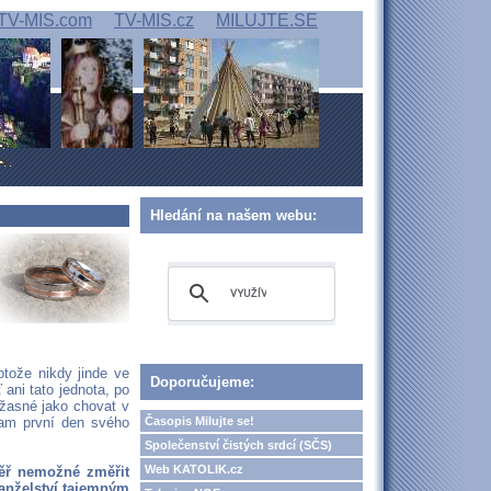
TV-MIS.com
TV-MIS.cz
MILUJTE.SE
Hledání na našem webu:
otože nikdy jinde ve
Doporučujeme:
ani tato jednota, po
úžasné jako chovat v
Časopis Milujte se!
dam první den svého
Společenství čistých srdcí (SČS)
Web KATOLIK.cz
ěř nemožné změřit
manželství tajemným