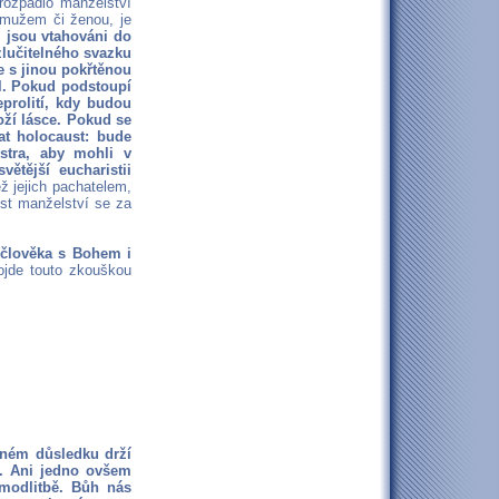
 rozpadlo manželství
 mužem či ženou, je
ci jsou vtahováni do
ozlučitelného svazku
je s jinou pokřtěnou
al. Pokud podstoupí
prolití, kdy budou
oží lásce. Pokud se
at holocaust: bude
stra, aby mohli v
ětější eucharistii
ež jejich pachatelem,
ost manželství se za
 člověka s Bohem i
ojde touto zkouškou
ném důsledku drží
t. Ani jedno ovšem
 modlitbě. Bůh nás