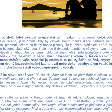
 co dělá, když svátost manželství učinil jako monogamní, celoživotn
dsky řečeno, jsou chvíle, kdy by člověk svého manželského partnera nejra
eno, přemístil někam na druhý konec planety. To je těžko uvěřitelné, že? S 
 že budeme platónský ideální pár, kde ti dva jeden druhému vždycky rozumí 
lídností a něhou. Jak by tomu mohlo být jinak, když tento jedinečný člověk
 však víme, že existuje něco jako unavenost životem. V těžkých chvílí
nebo měsíce, vaše sobecké já (mohu-li to tak vyjádřit) naléhá, abyste 
ten druhý bezpodmínečně kapituloval nebo dokonce abyste ten vztah, kt
šemu vlastnímu štěstí vůbec nepřispívá, ukončili.
í ke slovu slepá víra.
Říkáte si: „
Zavázal jsem se před Bohem slibem. K
ronevěřil bych se své víře v Boha. To znamená, že bych se zachoval jako atei
ista nejsem a ďáblem být nechci. Proto ten vztah neskončím; naopak na
hno, co bude v mých silách, aby došlo k uzdravení, odpuštění a abycho
ím světě si právě v tomto bodě většina lidí řekne: „
Dobře, musíme s
‘.
“ (Jak ve svém proslulém výroku říká G. K. Chesterton: „
Poznal jse
 ale ani jedno kompatibilní. Veškerým cílem manželství je překonat a pře
lita stane nespornou. Muž a žena jsou totiž nekompatibilní samotnou svojí 