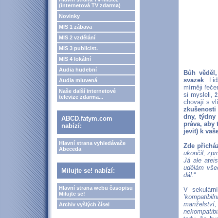
(internetová TV zdarma)
Novinky
MIS 1 zábava
MIS 2 vzdělání
MIS 3 publicist.
MIS 4 lokální
Audia hudební
Bůh věděl,
svazek
. Li
Audia mluvená
mírněji řeč
Naše další internetové
si mysleli,
televize zdarma...
chovají s v
zkušenosti
dny, týdny 
ABCD.fatym.com
práva, aby 
nabízí:
jevit) k va
Hlavní strana vyhledávače
Zde přicház
Abeceda
ukončil, zp
Já ale ate
udělám všec
Milujte se! nabízí:
dál.
“
Hlavní strana webu časopisu
V sekulárn
Milujte se!
’kompatibilní
manželství,
Archiv vyšlých čísel
nekompatibi