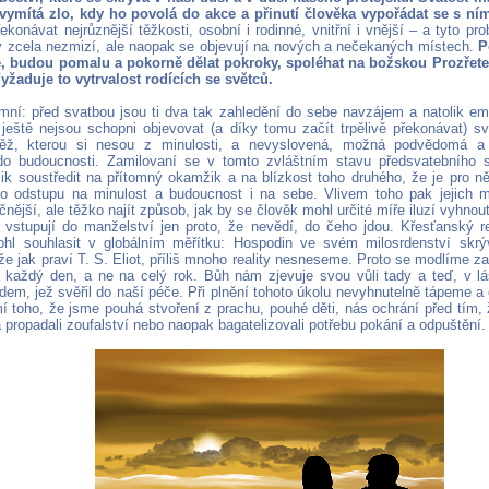
ymítá zlo, kdy ho povolá do akce a přinutí člověka vypořádat se s ní
konávat nejrůznější těžkosti, osobní i rodinné, vnitřní i vnější – a tyto p
dy zcela nezmizí, ale naopak se objevují na nových a nečekaných místech.
P
ře, budou pomalu a pokorně dělat pokroky, spoléhat na božskou Prozřete
žaduje to vytrvalost rodících se světců.
ní: před svatbou jsou ti dva tak zahledění do sebe navzájem a natolik em
ještě nejsou schopni objevovat (a díky tomu začít trpělivě překonávat) s
těž, kterou si nesou z minulosti, a nevyslovená, možná podvědomá a č
do budoucnosti. Zamilovaní se v tomto zvláštním stavu předsvatebního 
ik soustředit na přítomný okamžik a na blízkost toho druhého, že je pro n
o odstupu na minulost a budoucnost i na sebe. Vlivem toho pak jejich 
čnější, ale těžko najít způsob, jak by se člověk mohl určité míře iluzí vyhnout
dé vstupují do manželství jen proto, že nevědí, do čeho jdou. Křesťanský 
hl souhlasit v globálním měřítku: Hospodin ve svém milosrdenství skr
e jak praví T. S. Eliot, příliš mnoho reality nesneseme. Proto se modlíme z
 každý den, a ne na celý rok. Bůh nám zjevuje svou vůli tady a teď, v lá
lidem, jež svěřil do naší péče. Při plnění tohoto úkolu nevyhnutelně tápeme 
 toho, že jsme pouhá stvoření z prachu, pouhé děti, nás ochrání před tím,
a propadali zoufalství nebo naopak bagatelizovali potřebu pokání a odpuštění.