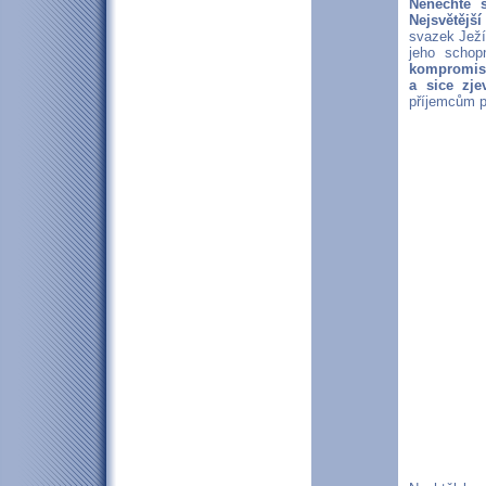
Nenechte s
Nejsvětější
svazek Ježí
jeho schop
kompromis p
a sice zje
příjemcům p