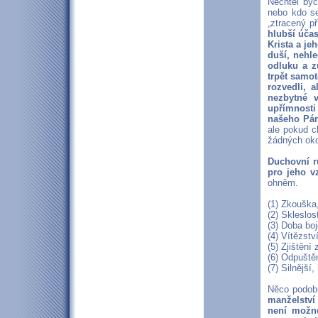
Nechtěl byc
nebo kdo se
„ztracený p
hlubší účas
Krista a je
duší, nehle
odluku a z
trpět samo
rozvedli, 
nezbytné v
upřímnosti
našeho Pán
ale pokud c
žádných oko
Duchovní r
pro jeho v
ohněm.
(1) Zkouška,
(2) Skleslos
(3) Doba bo
(4) Vítězstv
(5) Zjištění
(6) Odpuštěn
(7) Silnější
Něco podob
manželství
není možné