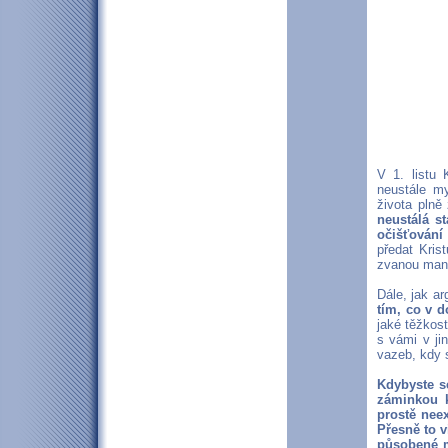
V 1. listu 
neustále m
života plně
neustálá s
očišťování
předat Kris
zvanou manž
Dále, jak a
tím, co v 
jaké těžkost
s vámi v ji
vazeb, kdy s
Kdybyste se
záminkou k
prostě neex
Přesně to v
působené m