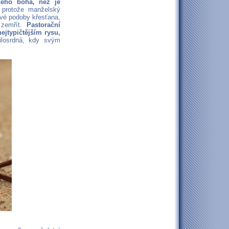
ného boha, než je
 protože manželský
avé podoby křesťana,
 zemřít.
Pastorační
ejtypičtějším rysu,
ilosrdná, kdy svým