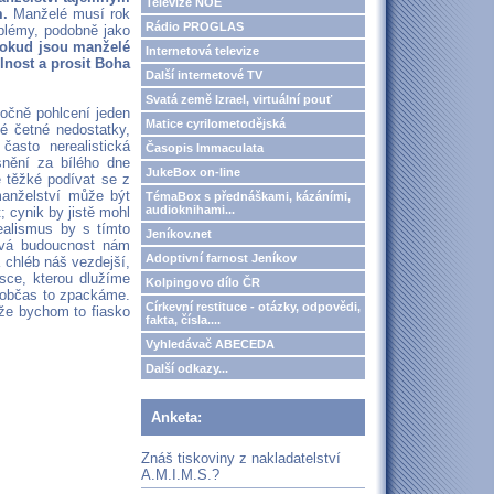
Televize NOE
m.
Manželé musí rok
Rádio PROGLAS
roblémy, podobně jako
okud jsou manželé
Internetová televize
lnost a prosit Boha
Další internetové TV
Svatá země Izrael, virtuální pouť
očně pohlcení jeden
Matice cyrilometodějská
vé četné nedostatky,
asto nerealistická
Časopis Immaculata
snění za bílého dne
JukeBox on-line
ě těžké podívat se z
manželství může být
TémaBox s přednáškami, kázáními,
audioknihami...
; cynik by jistě mohl
realismus by s tímto
Jeníkov.net
ývá budoucnost nám
Adoptivní farnost Jeníkov
a chléb náš vezdejší,
sce, kterou dlužíme
Kolpingovo dílo ČR
a občas to zpackáme.
Církevní restituce - otázky, odpovědi,
 že bychom to fiasko
fakta, čísla....
Vyhledávač ABECEDA
Další odkazy...
Anketa:
Znáš tiskoviny z nakladatelství
A.M.I.M.S.?