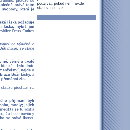
druhého, protože se
používat, pokud není někde
olečné právě toto:
stanoveno jinak.
 svobody, která je
ská láska požaduje
í láska, nýbrž jen
yklice Deus Caritas
ající na výlučné a
Bůh miluje, se stane
né, věrné a trvalé
 křehké – bylo tímto
manželství, nejde o
brazu Boží lásky, a
 přemáhat zlo.
i obrazu přechází na
ého přijímání byli
boha, modly; jejich
edikta se tu lidská
ěho, že bude nevěrný
ho se stává ikonou