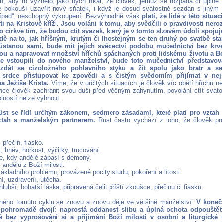
h, aby to vyznělo, jako bych říkal, že člověk, jemuž se rozpadá či úplně
 pokouší uzavřít nový sňatek, i když je dosud svátostně sezdán s jiným
řípad“, neschopný vykoupení. Bezvýhradně však
platí, že lidé v této situa
ti na Kristově kříži. Jsou voláni k tomu, aby svědčili o pravdivosti ner
ho církve tím, že budou ctít svazek, který je v tomto slzavém údolí spoju
dě na to, jak hříšným, krutým či lhostejným se ten druhý po svatbě st
ůstanou sami, bude mít jejich svědectví podobu mučednictví bez krve
tou a napravovat množství hříchů spáchaných proti lidskému životu a B
ale vstoupili do nového manželství, bude toto mučednictví představov
zdát se cizoložného pohlavního styku a žít spolu jako bratr a se
 srdce přistupovat ke zpovědi a s čistým svědomím přijímat v nejsv
a Ježíše Krista.
Víme, že v určitých situacích je člověk víc obětí hříchů n
hce člověk zachránit svou duši před věčným zahynutím, povolání ctít svát
lností nelze vyhnout.
ůst se řídí určitým zákonem, sedmero zásadami, které platí pro vztah
ztah s manželským partnerem.
Růst často vychází z toho, že člověk pr
 přečin, fiasko.
t, hněv, hořkost, výčitky, trucování.
je, kdy andělé zápasí s démony.
í andělů z Boží milosti.
 základního problému, provázené pocity studu, pokoření a lítosti.
í, uzdravení, útěcha.
, hlubší, bohatší láska, připravená čelit příští zkoušce, přečinu či fiasku.
ného tomuto cyklu se znovu a znovu děje ve většině manželství.
V koneč
 pohromadě dvojí: naprostá oddanost slibu a úplná ochota odpouště
 bez vyprošování si a přijímání Boží milosti v osobní a liturgické