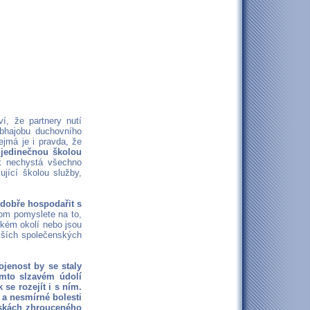
í, že partnery nutí
obhajobu duchovního
jmá je i pravda, že
 jedinečnou školou
k nechystá všechno
ující školou služby,
 dobře hospodařit s
om pomyslete na to,
ízkém okolí nebo jsou
ějších společenských
ojenost by se staly
mto slzavém údolí
 se rozejít i s ním.
 a nesmírné bolesti
oskách zhrouceného