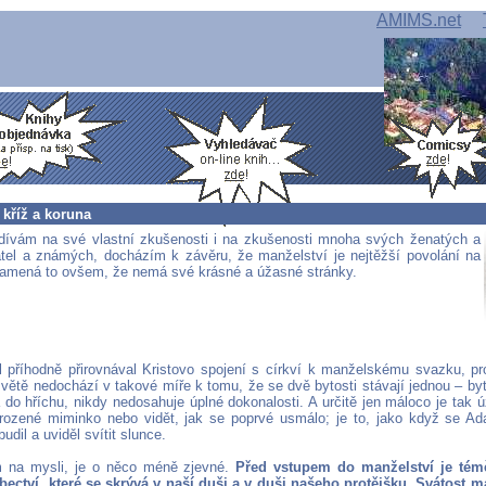
AMIMS.net
 kříž a koruna
ívám na své vlastní zkušenosti i na zkušenosti mnoha svých ženatých a
tel a známých, docházím k závěru, že manželství je nejtěžší povolání na
amená to ovšem, že nemá své krásné a úžasné stránky.
 příhodně přirovnával Kristovo spojení s církví k manželskému svazku, pr
větě nedochází v takové míře k tomu, že se dvě bytosti stávají jednou – byť 
a do hříchu, nikdy nedosahuje úplné dokonalosti. A určitě jen máloco je tak 
rozené miminko nebo vidět, jak se poprvé usmálo; je to, jako když se A
budil a uviděl svítit slunce.
 na mysli, je o něco méně zjevné.
Před vstupem do manželství je tém
ectví, které se skrývá v naší duši a v duši našeho protějšku. Svátost 