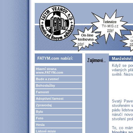
FATYM.com nabízí:
Manželství:
Když se pod
Hlavní strana
vdaných přá
www.FATYM.com
světě. Nezn
Bude a zveme!
Bohoslužby
Farnosti
Adoptivní farnost
Svatý Pavel
Zpravodaj
stvořeném s
pádu lidstv
Bylo
náručí novo
Foto
stvoření pro
Hesla
To, co mám
Lidové misie
hloubku sob