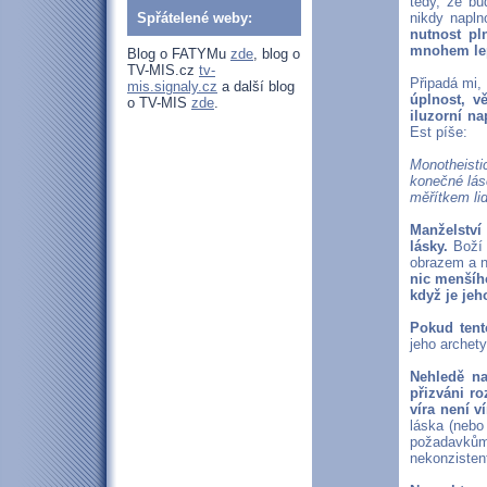
tedy, že bu
Spřátelené weby:
nikdy napl
nutnost pl
mnohem lepš
Blog o FATYMu
zde
, blog o
TV-MIS.cz
tv-
Připadá mi, 
mis.signaly.cz
a další blog
úplnost, v
o TV-MIS
zde
.
iluzorní n
Est píše:
Monotheist
konečné lás
měřítkem li
Manželství
lásky.
Boží 
obrazem a 
nic menšího
když je je
Pokud tent
jeho archety
Nehledě na
přizváni ro
víra není v
láska (nebo
požadavkům
nekonzistent