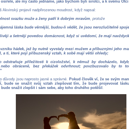
osiřelé, ale my často jednáme, jako bychom byli sirotci, a k svému Otc
 Akvinský projevil nadpřirozenou moudrost, když napsal:
elnost svazku muže a ženy patří k dobrým mravům
, protože
vzájemná láska bude věrnější, budou-li vědět, že jsou nerozlučitelně spoje
člivěji a šetrněji povedou domácnost, když si uvědomí, že mají navždyck
to vzniku hádek, jež by nutně vyvstaly mezi mužem a příbuznými jeho m
, a ti, které pojí příbuzenský vztah, k sobě mají větší ohledy;
to odstraňuje příležitosti k cizoložství, k němuž by docházelo, k
 nebo obráceně, bez překážek odvrhnout; povzbuzovalo by to to
“
o důvody jsou naprosto jasné a správné.
Pokud člověk ví, že se svým ma
í, bude se snažit svůj vztah zlepšovat tím, že bude projevovat lásku
bude snažit zlepšit i sám sebe, aby toho druhého potěšil
.