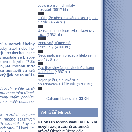
Ještě jsem o nich nikdy
neslyšel.
(5517 hl.)
Tuším, že něco takového existuje, ale
nic víc.
(4564 hl.)
Už jsem měl některé tyto tiskoviny v
ruce.
(6532 hl.)
Popravdě, vůbec mě
í a nerozlučitelný
nezaujaly.
(4100 hl.)
ději zabil nebo ho,
mojí snoubenkou jsme
Něco málo jsem přečetl a líbilo se mi
a neustále se k sobě
to.
(4376 hl.)
 je pro mě „vším“?
Ze
ch, jež mohou trvat
Tyto tiskoviny čtu pravidelně a jsem
se postavili za svá
za ně rád.
(4887 hl.)
erý (jak se to může
Nejen je čtu, ale také si je
objednávám a šířím dál.
(3760 hl.)
dybych tenhle vztah
sta nebo jako ďábel.
vzdory svým pocitům
Celkem hlasovalo: 33736
m se mohli posunout
Volná šiřitelnost:
e rozvést, nejsme
m mnoho šťastných
Na obsah tohoto webu si FATYM
žít okamžik, kdy se
nevyhrazuje žádná autorská
podstatou.
“ Hrozí jim
práva!
Obsah můžete dále