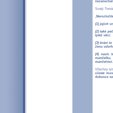
nezanechal 
Svatý Tomáš
„
Nerozlučit
(1) jejich 
(2) také pe
tytéž věci;
(3) brání 
ženu odvrhl
(4) navíc 
manželku,
manželství.
Všechny tyt
zůstat mus
dokonce se 