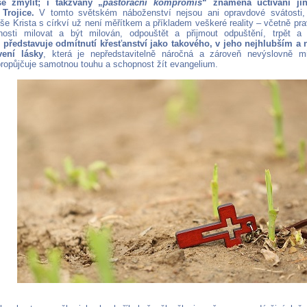
e zmýlit; i takzvaný „
pastorační kompromis
“ znamená uctívání ji
 Trojice.
V tomto světském náboženství nejsou ani opravdové svátosti,
še Krista s církví už není měřítkem a příkladem veškeré reality – včetně pr
nosti milovat a být milován, odpouštět a přijmout odpuštění, trpět a
ředstavuje odmítnutí křesťanství jako takového, v jeho nejhlubším a n
vení lásky
, která je nepředstavitelně náročná a zároveň nevýslovně m
ropůjčuje samotnou touhu a schopnost žít evangelium.