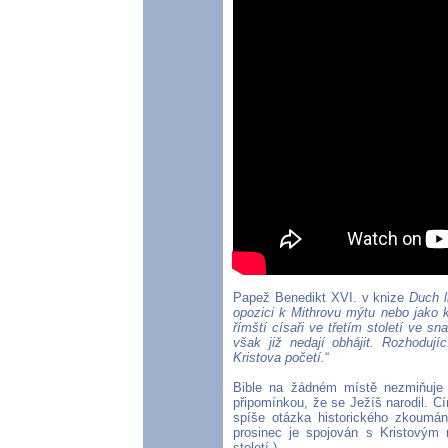
Papež Benedikt XVI. v knize
Duch l
opozici k Mithrovu mýtu nebo jako k
římští císaři ve třetím století ve s
však již nedají obhájit. Rozhodují
Kristova početí.
“
Bible na žádném místě nezmiňuje 
připomínkou, že se Ježíš narodil. Cí
spíše otázka historického zkoumá
prosinec je spojován s Kristovým
století.)