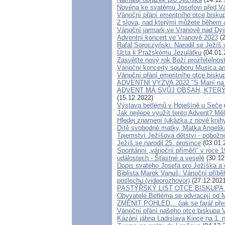
Novéna ke svatému Josefovi před Vá
Vánoční přání emeritního otce bisku
2 slova, nad kterými můžete během 
Vánoční jarmark ve Vranově nad Dyj
Adventní koncert ve Vranově 2023
(2
Rafal Soroczyński: Narodil se Ježíš
Úcta k Pražskému Jezulátku
(04.01.
Zasvěťte nový rok Boží prozřetelnos
Vánoční koncerty souboru Musica a
Vánoční přání emeritního otce bisku
ADVENTNÍ VÝZVA 2022 "S Marií na 
ADVENT MÁ SVŮJ OBSAH, KTERÝ
(15.12.2022)
Výstava betlémů v Hoješíně u Seče
Jak nejlépe využít tento Advent? Mě
Hledej znamení (ukázka z nové knih
Dítě svobodné matky, Matka Angelik
Tajemství Ježíšova dětství - pobožn
Ježíš se narodil 25. prosince
(03.01.
Spontánní „vánoční příměří“ v roce 1
událostech - Šťastné a veselé
(30.12
Dopis svatého Josefa pro Ježíška a 
Biblista Marek Vanuš: Vánoční příbě
poslechu (videorozhovor)
(27.12.2021
PASTÝŘSKÝ LIST OTCE BISKUP
Obyvatelé Betléma se odvracejí od M
ZMĚNIT POHLED... (jak se farář pře
Vánoční přání našeho otce biskupa 
Kázání jáhna Ladislava Kince na 1. n