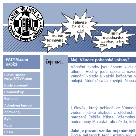
FATYM.com
Mají Vánoce pohanské kořeny?
nabízí:
Vánoční svátky jsou časem klidu 
utlumí. Rodiny jsou spolu a navz
Hlavní strana
vánoční koledy a každý každému př
www.FATYM.com
milejší, štědřejší a laskavější. Nebo
Bude a zveme!
Bohoslužby
Farnosti
Adoptivní farnost
I člověk, který nehledá ve Vánocí
Zpravodaj
vědomí lidské blízkosti a štědrost
narození Ježíše Krista. Všemoho
Bylo
nedostupný Majestát, ale někdo, kdo 
Foto
Jaké je pozadí vzniku nejznámějš
Hesla
Podle některých teorií existovaly