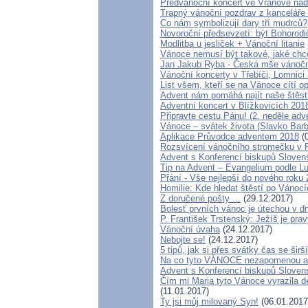
Předvánoční koncert ve Vranově nad
Trapný vánoční pozdrav z kanceláře
Co nám symbolizují dary tří mudrců?
Novoroční předsevzetí: být Bohorod
Modlitba u jesliček + Vánoční litanie
Vánoce nemusí být takové, jaké chc
Jan Jakub Ryba - Česká mše vánoč
Vánoční koncerty v Třebíči, Lomnici
List všem, kteří se na Vánoce cítí o
Advent nám pomáhá najít naše štěst
Adventní koncert v Blížkovicích 201
Připravte cestu Pánu! (2. neděle adve
Vánoce – svátek života (Slavko Bar
Aplikace Průvodce adventem 2018
(0
Rozsvícení vánočního stromečku v 
Advent s Konferencí biskupů Sloven
Tip na Advent – Evangelium podle L
Přání - Vše nejlepší do nového roku 
Homilie: Kde hledat štěstí po Vánoc
Z doručené pošty ...
(29.12.2017)
Bolesť prvních vánoc je útechou v d
P. František Trstenský: Ježíš je p
Vánoční úvaha
(24.12.2017)
Nebojte se!
(24.12.2017)
5 tipů, jak si přes svátky čas se širší
Na co tyto VÁNOCE nezapomenou a
Advent s Konferencí biskupů Sloven
Čím mi Maria tyto Vánoce vyrazila de
(11.01.2017)
Ty jsi můj milovaný Syn!
(06.01.2017