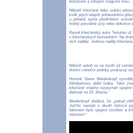
božstvem a zdrojem magické moci.
Někteří křesťané nebo svědci jehov
kvůli jejich údajně pohanskému pův
u pohanů spíše předmětem uctíván
hodný posvátné úcty nebo dokonce 
Ranně křesťanský autor Tertulián už 
v křesťanských komunitách. Na druhé
nich naděje. Jedinou nadějí křesťana
Někteří autoři se na rozdíl od zast
dnešní vánoční podoby poukazují na
Historik Steve Weidenkopf vysvětlu
Abrahamovy oběti Izáka. Také znam
křesťané snadno rozpoznali spojení
datovali na 25. března.
“
Weidenkopf dodává, že „
pokud vtěl
Ježíše nastalo o devět měsíců poz
faktorem bylo spojení stvoření a kř
slavnosti.
“