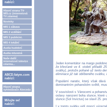
nabízí:
Hlavní strana TV-
MIS.cz (internetová
TV zdarma)
Novinky
MIS 1 zábava
MIS 2 vzdělání
MIS 3 publicist.
MIS 4 lokální
Audia hudební
Audia mluvená
Naše další
internetové televize
Jeden komentátor na margo podobnos
zdarma...
že křesťané ve 4. století přiřadili 
svátky), protože pohané už tento de
eliminace již tak oblíbeného svátku,
ABCD.fatym.com
nabízí:
Populární narativ, který však dává 
dominantním pohanském světě, musel
Hlavní strana
vyhledávače Abeceda
V souvislosti s Vánocemi a pohanst
oslavy narození boha slunce, které u
slunce (Sol Invictus) se slavil 25. p
Milujte se!
nabízí:
I v tomto svátku vidí mnozí výrazn