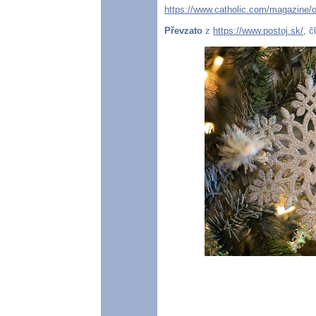
https://www.catholic.com/magazine/on
Převzato
z
https://www.postoj.sk/
, č