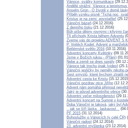
Vánoce, svátky komunikace
(29.12.
Andělé strážní, Vánoce a terorismu
Anselm Grün - O životě v domě lásky
Příběh vzniku písně "Tichá noc, sva
Kristus je na zemi: povstaňte!
(25.12
Vánoční bázeň
(24.12.2016)
Z denního tisku
(21.12.2016)
Bůh píše dějiny rovnými i křivými ča
Tři příchody Krista během Adventu
(0
Zveme vás do projektu ADVENT S
P. Vojtěch Kodet: Advent a manželsk
Betlémské světlo 2016
(10.11.2016)
Adventní koncerty Květinky
(09.11.2
Jsme v Božích rukou - (Přání)
(01.01
Nebe a země se dnes spojily
(30.12.
Vánoce tak trochu jinak (video)
(25.1
Vánoční jesličky by neměly nikoho p
Šest smyslů, které bychom ztratili 
Adventní cesta ke Kristu
(15.12.2015
Vánoční pozdrav otce Jiřího
(12.12.2
Advent nám pomáhá přijmout největš
Jaký je původ adventního věnce
(30.
Adventní večer milosrdenství
(29.11.
Adventní koncert na Šumné v koste
Doba Vánoční je taková, jaký byl Adv
...jak se šíří láska...laskavost...
(04.
PF 2015
(31.12.2014)
Bohoslužby o Vánocích (v celé ČR)
(
Vánoční radost
(24.12.2014)
23. adventní myšlenka
(23.12.2014)