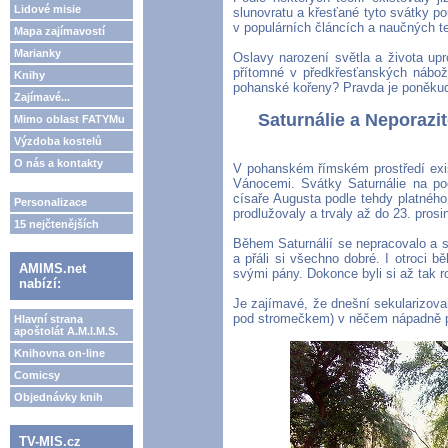
Lidové misie
slunovratu a křesťané tyto svátky pou
v populárních článcích a naučných t
Mapa zajímavostí
Marianky
Oslavy narození světla a života up
přítomné v předkřesťanských nábož
Knihy
pohanské kořeny? Pravda je poněkud 
Zajímavé...
Saturnálie a Neporazi
Mimo oblast FATYMu
Výzdoba kostelů
O nás a kontakty
V pohanském římském prostředí exis
Vánocemi. Svátky Saturnálie na po
císaře Augusta podle tehdy platného 
Personalizace
prodlužovaly a trvaly až do 23. prosi
15 nejčtenějších
Během Saturnálií se nepracovalo a sl
a přáli si všechno dobré. I otroci 
AMIMS.net
svými pány. Dokonce byli si až tak ro
nabízí:
Je zajímavé, že dnešní sekularizova
pod stromečkem) v něčem nápadně př
Hlavní strana
apoštolát A.M.I.M.S.
Knihovna on-line
Comicsy
Objednávky knih
TV-MIS.cz