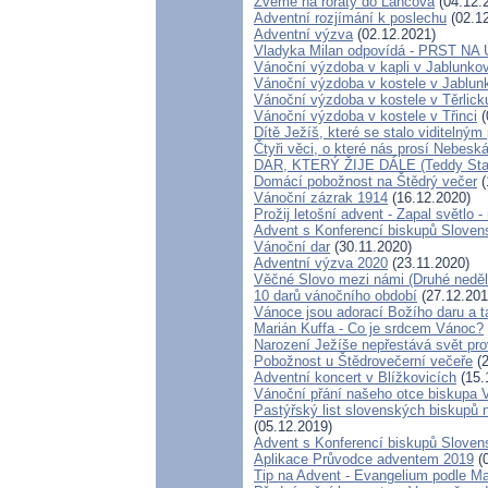
Zveme na roráty do Lančova
(04.12.
Adventní rozjímání k poslechu
(02.12
Adventní výzva
(02.12.2021)
Vladyka Milan odpovídá - PRST N
Vánoční výzdoba v kapli v Jablunko
Vánoční výzdoba v kostele v Jablun
Vánoční výzdoba v kostele v Těrlick
Vánoční výzdoba v kostele v Třinci
(
Dítě Ježíš, které se stalo viditelným
Čtyři věci, o které nás prosí Nebes
DAR, KTERÝ ŽIJE DÁLE (Teddy Stal
Domácí pobožnost na Štědrý večer
(
Vánoční zázrak 1914
(16.12.2020)
Prožij letošní advent - Zapal světlo
Advent s Konferencí biskupů Sloven
Vánoční dar
(30.11.2020)
Adventní výzva 2020
(23.11.2020)
Věčné Slovo mezi námi (Druhé neděle
10 darů vánočního období
(27.12.201
Vánoce jsou adorací Božího daru a ta
Marián Kuffa - Co je srdcem Vánoc?
Narození Ježíše nepřestává svět pro
Pobožnost u Štědrovečerní večeře
(2
Adventní koncert v Blížkovicích
(15.
Vánoční přání našeho otce biskupa 
Pastýřský list slovenských biskupů 
(05.12.2019)
Advent s Konferencí biskupů Sloven
Aplikace Průvodce adventem 2019
(0
Tip na Advent - Evangelium podle M