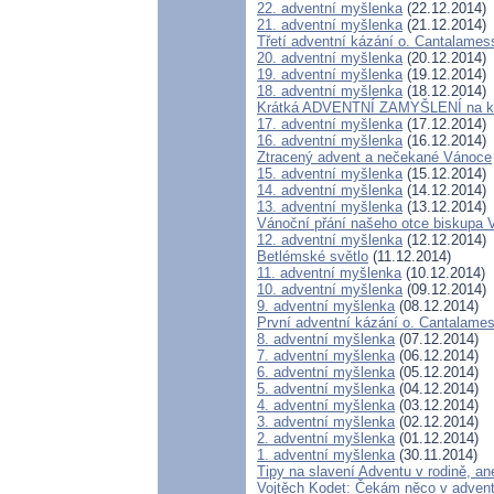
22. adventní myšlenka
(22.12.2014)
21. adventní myšlenka
(21.12.2014)
Třetí adventní kázání o. Cantalames
20. adventní myšlenka
(20.12.2014)
19. adventní myšlenka
(19.12.2014)
18. adventní myšlenka
(18.12.2014)
Krátká ADVENTNÍ ZAMYŠLENÍ na ka
17. adventní myšlenka
(17.12.2014)
16. adventní myšlenka
(16.12.2014)
Ztracený advent a nečekané Vánoce
15. adventní myšlenka
(15.12.2014)
14. adventní myšlenka
(14.12.2014)
13. adventní myšlenka
(13.12.2014)
Vánoční přání našeho otce biskupa 
12. adventní myšlenka
(12.12.2014)
Betlémské světlo
(11.12.2014)
11. adventní myšlenka
(10.12.2014)
10. adventní myšlenka
(09.12.2014)
9. adventní myšlenka
(08.12.2014)
První adventní kázání o. Cantalamess
8. adventní myšlenka
(07.12.2014)
7. adventní myšlenka
(06.12.2014)
6. adventní myšlenka
(05.12.2014)
5. adventní myšlenka
(04.12.2014)
4. adventní myšlenka
(03.12.2014)
3. adventní myšlenka
(02.12.2014)
2. adventní myšlenka
(01.12.2014)
1. adventní myšlenka
(30.11.2014)
Tipy na slavení Adventu v rodině, an
Vojtěch Kodet: Čekám něco v advent