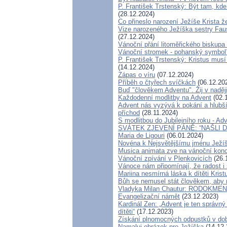
P. František Trstenský: Být tam, kde
(28.12.2024)
Co přineslo narození Ježíše Krista
Vize narozeného Ježíška sestry Faus
(27.12.2024)
Vánoční přání litoměřického biskupa
Vánoční stromek - pohanský symbol
P. František Trstenský: Kristus musí 
(14.12.2024)
Zápas o víru
(07.12.2024)
Příběh o čtyřech svíčkách
(06.12.20
Buď "člověkem Adventu". Žij v naději
Každodenní modlitby na Advent
(02.
Advent nás vyzývá k pokání a hlubš
příchod
(28.11.2024)
S modlitbou do Jubilejního roku - Adv
SVÁTEK ZJEVENÍ PÁNĚ: “NAŠLI DÍ
Maria de Ligouri
(06.01.2024)
Novéna k Nejsvětějšímu jménu Ježí
Musica animata zve na vánoční konc
Vánoční zpívání v Plenkovicích
(26.
Vánoce nám připomínají, že radost i 
Mariina nesmírná láska k dítěti Krist
Bůh se nemusel stát člověkem, aby n
Vladyka Milan Chautur: RODOKME
Evangelizační námět
(23.12.2023)
Kardinál Zen: „Advent je ten správn
dítěti“
(17.12.2023)
Získání plnomocných odpustků v dob
Namaluj obrázek pro Ježíška
(14.12.