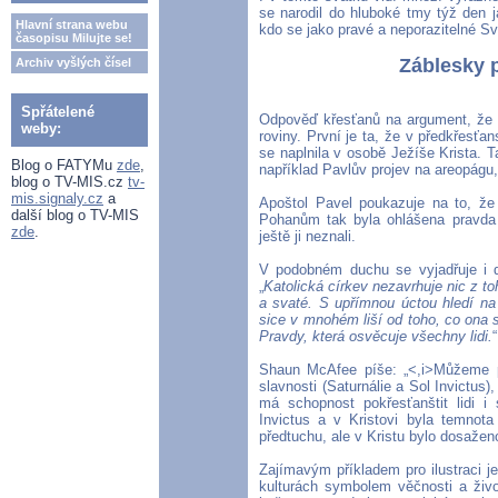
se narodil do hluboké tmy týž den ja
Hlavní strana webu
kdo se jako pravé a neporazitelné Svě
časopisu Milujte se!
Záblesky 
Archiv vyšlých čísel
Spřátelené
Odpověď křesťanů na argument, že 
weby:
roviny. První je ta, že v předkřesť
se naplnila v osobě Ježíše Krista. T
Blog o FATYMu
zde
,
například Pavlův projev na areopágu
blog o TV-MIS.cz
tv-
mis.signaly.cz
a
Apoštol Pavel poukazuje na to, že 
další blog o TV-MIS
Pohanům tak byla ohlášena pravda e
zde
.
ještě ji neznali.
V podobném duchu se vyjadřuje i d
„
Katolická církev nezavrhuje nic z t
a svaté. S upřímnou úctou hledí na
sice v mnohém liší od toho, co ona 
Pravdy, která osvěcuje všechny lidi.
“
Shaun McAfee píše: „<,i>Můžeme po
slavnosti (Saturnálie a Sol Invictus
má schopnost pokřesťanštit lidi i 
Invictus a v Kristovi byla temnot
předtuchu, ale v Kristu bylo dosaženo
Zajímavým příkladem pro ilustraci 
kulturách symbolem věčnosti a živo