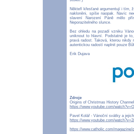
Někteří křesťané argumentují i tím, ž
nakloněni, spíše naopak. Navíc nee
slavení Narození Páně mělo pří
Neporazitelného slunce.
Bez ohledu na pozadí vzniku Vánoc
uniknout to hlavní. Podstatné je t
pravá radost. Taková, kterou nikdy 
autentickou radostí naplnit pouze B
Erik Dujava
Zdroje
Origins of Christmas History Channe
https://www.youtube.com/watch?v=
Pavel Kolář - Vánoční svátky a jejic
https://www.youtube.com/watch?v=2
https://www.catholic.com/magazine/o