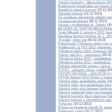
Vánoční koncerty - Missa brevis Jiříh
Budějovický kostel láká na výstavu 
Benefiční vánoční koncert
(23.12.20
Adventní koncert
(10.12.2013)
Se začátkem adventního období odsta
Inspirace pro Advent
(30.11.2013)
Advent s myšlenkami bl. Zdenky
(30
BESÍDKA SE SVATÝM MIKULÁŠEM
Svatý Mikuláš 2. prosince 2012: kos
Návštěva farnosti Jeníkov 14. 1. 2013
Tři krále“, přijetí kat
(05.02.2013)
Pokračování Tříkrálové sbírky celý 
Poděkování za TKS 2013, prezenta
Tříkrálová sbírka 2013: Výpomoc obl
Vranov nad Dyjí – prezentace
(05.02
Tříkrálová sbírka 2013 – poohlédnut
Tříkrálová sbírka 2013 - poohlédnutí
Žehnaní adventního stromu- Lančov, 
FOTKY - adventní věnce, výroba
(04
VSTUPY DO ŠKOL – DUCHCOV U 
FATYM Silvestr 2012 Štítary a Vrano
Vánoční přání generálního vikáře Jiř
Vánoční přání otce arcibiskupa Jana
Vánoční přání otce biskupa Vojtěcha
Vánoční velepíseň lásky pro hospo
Vánoční koncerty třech sborů na Třeb
Vánoční koncert v Jaroměřicích nad
Tichá noc
(19.12.2012)
Kristus se skutečně narodil 25. prosi
Betlémské světlo
(18.12.2012)