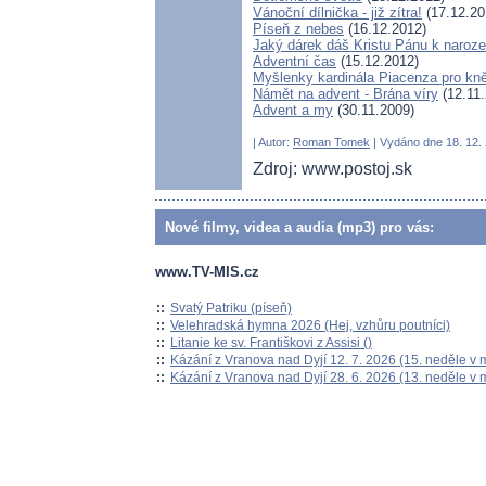
Vánoční dílnička - již zítra!
(17.12.20
Píseň z nebes
(16.12.2012)
Jaký dárek dáš Kristu Pánu k naroz
Adventní čas
(15.12.2012)
Myšlenky kardinála Piacenza pro kn
Námět na advent - Brána víry
(12.11.
Advent a my
(30.11.2009)
| Autor:
Roman Tomek
| Vydáno dne 18. 12. 
Zdroj: www.postoj.sk
Nové filmy, videa a audia (mp3) pro vás:
www.TV-MIS.cz
::
Svatý Patriku (píseň)
::
Velehradská hymna 2026 (Hej, vzhůru poutníci)
::
Litanie ke sv. Františkovi z Assisi ()
::
Kázání z Vranova nad Dyjí 12. 7. 2026 (15. neděle v 
::
Kázání z Vranova nad Dyjí 28. 6. 2026 (13. neděle v 