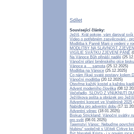
Sdílet
Související články:
Ježíš, Král pokoje, vám daroval svůj
Video o potřebném zasvěcování - pr
Modlitba k Panně Marii o vedení v r
MODLITBY NA SLAVNOST ZJEVEN
VIGÍLIE SVÁTKU ZJEVENÍ PÁNĚ
(
Na Vánoce Bůh přináší naději
(25.12
Vánoční přání brněnského otce bisk
Vánoce a … samota
(25.12.2025)
Modlitba na Vánoce
(25.12.2025)
Co nám říkají svaté postavy kolem D
Vánoční modlitba
(20.12.2025)
Otevřme každý kostel a každou kapl
Advent moderního člověka
(08.12.20
Večeřadlo, SLOVO Z VNUKNUTÍ DUC
Ježíškova pošta a obrázek pro Ježí
Adventní koncert ve Vratěníně 2025
Nabídka pro adventní dobu
(17.11.20
Adventní věnec
(18.01.2025)
Biskup Strickland: Vánoční svátky ná
pro svět
(08.01.2025)
Tajemství Vánoc: Nebuďme povrchní
hlubinu“ společně s Učiteli Církve k
Být hlasateli Krista - i v novém roc