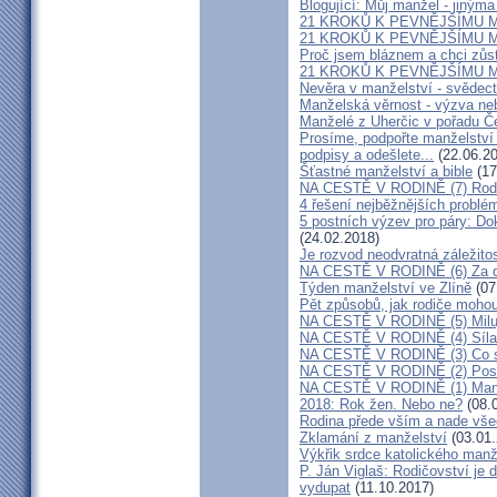
Blogující: Můj manžel - jiným
21 KROKŮ K PEVNĚJŠÍMU M
21 KROKŮ K PEVNĚJŠÍMU M
Proč jsem bláznem a chci zůst
21 KROKŮ K PEVNĚJŠÍMU M
Nevěra v manželství - svědect
Manželská věrnost - výzva ne
Manželé z Uherčic v pořadu Č
Prosíme, podpořte manželství m
podpisy a odešlete...
(22.06.20
Šťastné manželství a bible
(17
NA CESTĚ V RODINĚ (7) Rodiče
4 řešení nejběžnějších problé
5 postních výzev pro páry: Do
(24.02.2018)
Je rozvod neodvratná záležito
NA CESTĚ V RODINĚ (6) Za d
Týden manželství ve Zlíně
(07
Pět způsobů, jak rodiče mohou
NA CESTĚ V RODINĚ (5) Milu
NA CESTĚ V RODINĚ (4) Síla
NA CESTĚ V RODINĚ (3) Co s
NA CESTĚ V RODINĚ (2) Poslo
NA CESTĚ V RODINĚ (1) Manž
2018: Rok žen. Nebo ne?
(08.
Rodina přede vším a nade vš
Zklamání z manželství
(03.01.
Výkřik srdce katolického manž
P. Ján Viglaš: Rodičovství je 
vydupat
(11.10.2017)