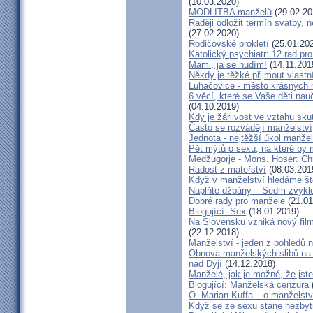
(10.03.2020)
MODLITBA manželů
(29.02.20
Raději odložit termín svatby, 
(27.02.2020)
Rodičovské prokletí
(25.01.20
Katolický psychiatr: 12 rad pr
Mami, já se nudím!
(14.11.201
Někdy je těžké přijmout vlastní
Luhačovice - město krásných 
6 věcí, které se Vaše děti na
(04.10.2019)
Kdy je žárlivost ve vztahu s
Často se rozvádějí manželství,
Jednota - nejtěžší úkol manžel
Pět mýtů o sexu, na které by
Medžugorje - Mons. Hoser: Chra
Radost z mateřství
(08.03.201
Když v manželství hledáme ště
Naplňte džbány – Sedm zvyklo
Dobré rady pro manžele
(21.01
Blogující: Sex
(18.01.2019)
Na Slovensku vzniká nový fil
(22.12.2018)
Manželství - jeden z pohledů n
Obnova manželských slibů na 
nad Dyjí
(14.12.2018)
Manželé, jak je možné, že jste
Blogující: Manželská cenzura
O. Marian Kuffa – o manželst
Když se ze sexu stane nezbyt