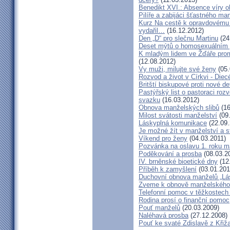
Benedikt XVI.: Absence víry o
Pilíře a zabijáci šťastného ma
Kurz Na cestě k opravdovému 
vydařil…
(16.12.2012)
Den „D“ pro slečnu Martinu
(24
Deset mýtů o homosexuálním 
K mladým lidem ve Žďáře prom
(12.08.2012)
Vy muži, milujte své ženy
(05.
Rozvod a život v Církvi - Diec
Britští biskupové proti nové d
Pastýřský list o pastoraci roz
svazku
(16.03.2012)
Obnova manželských slibů
(16
Milost svátosti manželství
(09.
Láskyplná komunikace
(22.09.
Je možné žít v manželství a 
Víkend pro ženy
(04.03.2011)
Pozvánka na oslavu 1. roku m
Poděkování a prosba
(08.03.2
IV. brněnské bioetické dny
(12
Příběh k zamyšlení
(03.01.201
Duchovní obnova manželů „Lás
Zveme k obnově manželského 
Telefonní pomoc v těžkostech 
Rodina prosí o finanční pomoc
Pouť manželů
(20.03.2009)
Naléhavá prosba
(27.12.2008)
Pouť ke svaté Zdislavě z Křiž