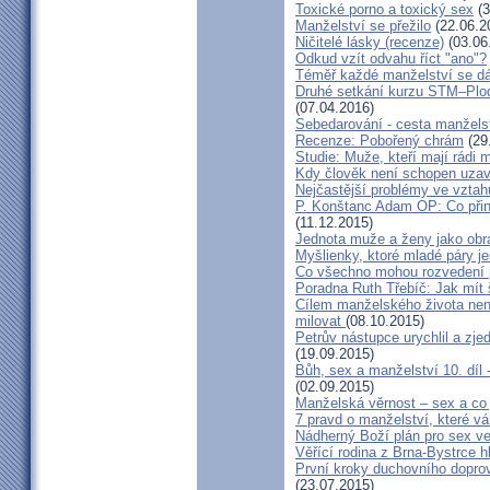
Toxické porno a toxický sex
(3
Manželství se přežilo
(22.06.2
Ničitelé lásky (recenze)
(03.06
Odkud vzít odvahu říct "ano"?
Téměř každé manželství se dá
Druhé setkání kurzu STM–Plodn
(07.04.2016)
Sebedarování - cesta manžels
Recenze: Pobořený chrám
(29
Studie: Muže, kteří mají rádi
Kdy člověk není schopen uzav
Nejčastější problémy ve vztah
P. Konštanc Adam OP: Co přin
(11.12.2015)
Jednota muže a ženy jako ob
Myšlienky, ktoré mladé páry je
Co všechno mohou rozvedení p
Poradna Ruth Třebíč: Jak mít 
Cílem manželského života nen
milovat
(08.10.2015)
Petrův nástupce urychlil a zj
(19.09.2015)
Bůh, sex a manželství 10. díl
(02.09.2015)
Manželská věrnost – sex a co 
7 pravd o manželství, které v
Nádherný Boží plán pro sex v
Věřící rodina z Brna-Bystrce 
První kroky duchovního doprov
(23.07.2015)