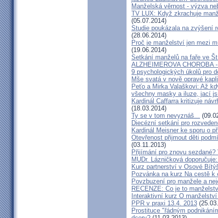
Manželská věrnost - výzva ne
TV LUX: Když zkrachuje manžel
(05.07.2014)
Studie poukázala na zvýšení r
(28.06.2014)
Proč je manželství jen mezi m
(19.06.2014)
Setkání manželů na faře ve Št
ALZHEIMEROVA CHOROBA - d
9 psychologických úkolů pro d
Mše svatá v nově opravé kapl
Peťo a Mirka Valaškovi: Až kd
všechny masky a iluze, jací j
Kardinál Caffarra kritizuje ná
(18.03.2014)
Ty se v tom nevyznáš...
(09.0
Diecézní setkání pro rozveden
Kardinál Meisner ke sporu o př
Otevřenost přijmout děti podm
(03.11.2013)
Přijímání pro znovu sezdané? 
MUDr. Lázničková doporučuje:
Kurz partnerství v Osové Bítý
Pozvánka na kurz Na cestě k 
Povzbuzení pro manžele a nej
RECENZE: Co je to manželstv
Interaktivní kurz O manželství
PPR v praxi 13.4. 2013
(25.03
Prostituce "řádným podnikání
dcery?
(11.03.2013)