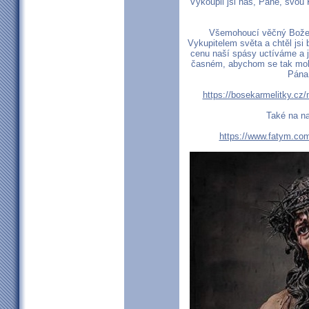
Vykoupil jsi nás, Pane, svou 
Všemohoucí věčný Bože, 
Vykupitelem světa a chtěl jsi 
cenu naší spásy uctíváme a j
časném, abychom se tak mohli
Pána
https://bosekarmelitky.cz/m
Také na na
https://www.fatym.co