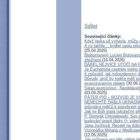
Sdílet
Související články:
Když láska už vyhasla, můžu 
A co takhle… bydlet spolu pře
(25.04.2026)
Blahoslavený Lucien Botovasoa
zbožnost
(16.04.2026)
ĎÁBEL NEJVÍCE ÚTOČÍ NA R
Je Eucharistie centrem tvého 
6 způsobů, jak milosrdenství d
Důvody, proč by rodiče měli 
exorcizovaným olejem
(30.09.
Satan exorcistovi: „Neoddávejt
(03.09.2025)
PÁTER PIO – ROZVOD JE 
NENECHTE ĎÁBLA UKRADNOU
průvodce rodičů k posvěcení p
Jak se Bůh stará (skutečný př
P. Dominik Chmielewski: Sex 
budování pravé lásky (+ video
Jana Jochová: Recept na dobr
Vizionářka Mirjana z Medžugorj
(12.05.2025)
Jak můžeme pro děti udělat Ve