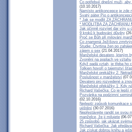
Co potřebují dnešní muži, aby
(10.10.2017)
Namísto antikoncepce je zde mi
Svatý páter Pio o antikoncepci
* Jak se modlit ZA ZÁCHRA
* MODLITBA ZA ZÁCHRANU
Jak účinně rozvíjet dar víry u 
9 kroků k budování důvěry
(26
Proč se Bůh při milování man
Co znamená Ježíšovo zmrtvých
Studie: Čtvrtina žen po zaháje
zájem o sex
(21.04.2017)
Manželské desatero, kterým by
Zvonění na poplach ve vztahu
Když padá vztah, je třeba ho c
Tolkien hovoří o tajemství šť
Manželské prekážky 2: Netrad
Poslušnost v manželství
(07.0
Devatero pro rozvedené a zn
Manželské překážky 1: Kdy n
Richard Vašečka: Co je lepší 
Pozvánka na podzimní seminá
(02.10.2016)
Nejlepší způsob komunikace s
ujištění
(30.07.2016)
Nepřestávejte randit se svou 
manželce, že ji milujete
(06.07
25 způsobů, jak ukázat svému
Richard Vašečka: Jak předávat
Jak získat dobrou knihu a ješt