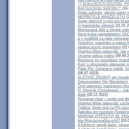
"7 ŠOKUJÍCÍCH DŮVODŮ, P
KATOLICKOU SVATBU !"
(16.
Znáte způsoby, jakými satan n
NEPŘÁTELÉ MANŽELSTVÍ
(2
Sedm dobrých zvyků pro šťas
O manželské věrnosti
(11.01.2
Marnotratné dítě a zbytek rodi
Nová kniha nakladatelství ZAC
a v modlitbě za naše milované, k
Teoložka, manželka a máma A
sjednocujícím momentem
(22.
Vladyka Milan odpovídá: Jak r
chceme velkou rodinu
(09.09.2
Rozhovor ve zpovědnici (man
Kurz o přirozeném plánování r
Páter Pio: Generace matek, kt
(09.07.2023)
KLÍČOVÉ ZÁSADY pro moudré
Dokumentární film Manželství 
Čtyři tajemství manželství (Ar
O. Dominik Chmielewski – Jak 
době
(28.12.2022)
Humanae vitae – svetlo pre di
Vladyka Milan odpovídá: zachr
Tradice, která stoji za 0% roz
Nabídka pro manžele (Společen
MARIINA VÍTĚZSTVÍ 45: Příbě
titul Rozvazovačka uzlů?
(03.0
A kdybych neměl lásku, nejsem