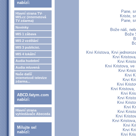
nabízí:
Pane, sm
Hlavní strana TV-
Kriste, s
MIS.cz (internetová
Pane, sm
TV zdarma)
Novinky
Bože náš, neb
Bože S
MIS 1 zábava
B
MIS 2 vzdělání
Bo
MIS 3 publicist.
Krvi Kristova, Krvi jednor
MIS 4 lokální
Krvi Kristova
Audia hudební
Krvi Kris
Krvi Kristova, ve
Audia mluvená
Krvi Krist
Naše další
Krvi Kr
internetové televize
Krvi Kr
zdarma...
Krvi Krist
Krvi Kristova,
Krvi Kri
ABCD.fatym.com
Krvi Krist
nabízí:
Krvi Krist
Krvi K
Hlavní strana
Krvi Kristo
vyhledávače Abeceda
Krvi Kristo
Krvi Kristova
Krvi Kr
Milujte se!
Krvi Kr
nabízí:
Krvi Kri