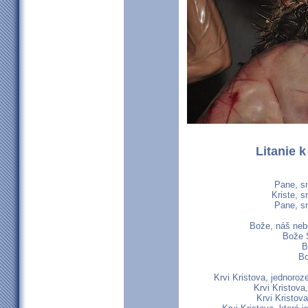
Litanie 
Pane, sm
Kriste, s
Pane, sm
Bože, náš neb
Bože S
B
Bo
Krvi Kristova, jednoro
Krvi Kristova
Krvi Kristov