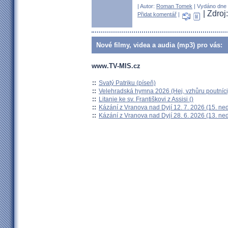
| Autor:
Roman Tomek
| Vydáno dne 0
| Zdro
Přidat komentář
|
Nové filmy, videa a audia (mp3) pro vás:
www.TV-MIS.cz
::
Svatý Patriku (píseň)
::
Velehradská hymna 2026 (Hej, vzhůru poutníci
::
Litanie ke sv. Františkovi z Assisi ()
::
Kázání z Vranova nad Dyjí 12. 7. 2026 (15. ne
::
Kázání z Vranova nad Dyjí 28. 6. 2026 (13. ne