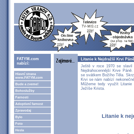
FATYM.com
Litanie k Nejdražší Krvi Pán
nabízí:
Ještě v roce 1970 se slavil
Nejdrahocennější Krve Páně.
Hlavní strana
se svátkem Božího Těla. Skrz
www.FATYM.com
Krvi se nám nabízí nekonečné
Můžeme tedy využít Litanie
Bude a zveme!
Ježíše Krista.
Bohoslužby
Farnosti
Adoptivní farnost
Zpravodaj
Litanie k nej
Bylo
Foto
Hesla