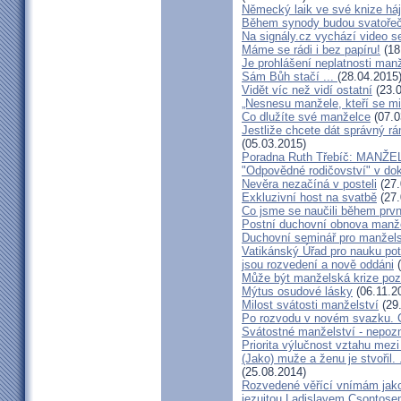
Německý laik ve své knize há
Během synody budou svatořečen
Na signály.cz vychází video s
Máme se rádi i bez papíru!
(18
Je prohlášení neplatnosti manž
Sám Bůh stačí ...
(28.04.2015
Vidět víc než vidí ostatní
(23.0
„Nesnesu manžele, kteří se milu
Co dlužíte své manželce
(07.0
Jestliže chcete dát správný rám
(05.03.2015)
Poradna Ruth Třebíč: MANŽ
"Odpovědné rodičovství" v do
Nevěra nezačíná v posteli
(27.
Exkluzivní host na svatbě
(27.
Co jsme se naučili během prvn
Postní duchovní obnova manž
Duchovní seminář pro manžel
Vatikánský Úřad pro nauku potv
jsou rozvedení a nově oddáni
(
Může být manželská krize poz
Mýtus osudové lásky
(06.11.2
Milost svátosti manželství
(29
Po rozvodu v novém svazku. C
Svátostné manželství - nepoz
Priorita výlučnost vztahu mezi
(Jako) muže a ženu je stvořil.
(25.08.2014)
Rozvedené věřící vnímám jako
jezuitou Ladislavem Csontos