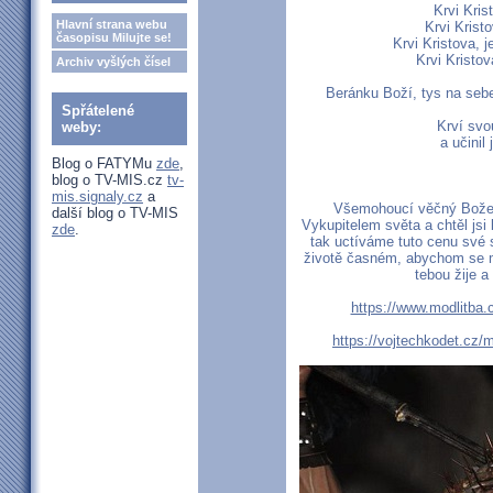
Krvi Kris
Hlavní strana webu
Krvi Krist
časopisu Milujte se!
Krvi Kristova, 
Krvi Kristov
Archiv vyšlých čísel
Beránku Boží, tys na sebe
Spřátelené
Krví svo
weby:
a učinil
Blog o FATYMu
zde
,
blog o TV-MIS.cz
tv-
mis.signaly.cz
a
Všemohoucí věčný Bože, 
další blog o TV-MIS
Vykupitelem světa a chtěl jsi 
zde
.
tak uctíváme tuto cenu své 
životě časném, abychom se mo
tebou žije a
https://www.modlitba.cz
https://vojtechkodet.cz/mo