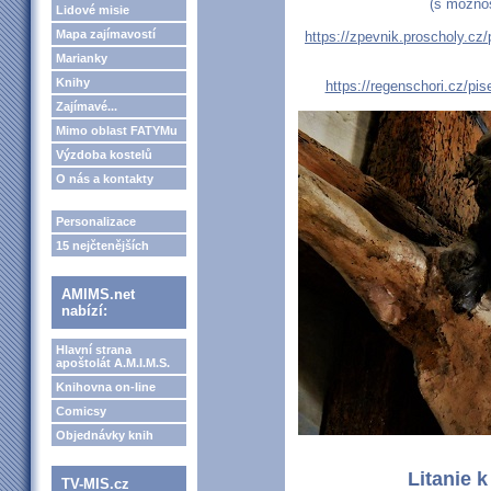
(s možnos
Lidové misie
Mapa zajímavostí
https://zpevnik.proscholy.cz/p
Marianky
Knihy
https://regenschori.cz/pise
Zajímavé...
Mimo oblast FATYMu
Výzdoba kostelů
O nás a kontakty
Personalizace
15 nejčtenějších
AMIMS.net
nabízí:
Hlavní strana
apoštolát A.M.I.M.S.
Knihovna on-line
Comicsy
Objednávky knih
Litanie 
TV-MIS.cz