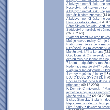
A kdybych neměl lásku, nejsem
A kdybych neměl lásku, nejsem
Poselství, nad kterým by se 
A kdybych neměl lásku, nejsem
Inzerát: hledám známost
(14.0
A kdybych neměl lásku, nejsem
Dlouhá cesta ke štěstí
(04.01.
Páter Slaven Brekalo - Antiko
Svědectví o manželské věrnost
(26.08.2021)
Svatební promluva otce nevěs
Muž je hlavou rodiny. Čím je 
Platí i dnes, že se žena má 
6 způsobů, jak milosrdenství d
Manželství: kříž a koruna
(23.
Otec Dominik Chmielewski o m
exorcizmus pro jednotlivce boj
7 kroků k odpuštění v manžels
Redefinice manželství? - vide
Vladyka Milan odpovídá - Odp
4 vrstvy manželské lásky
(13.
BOJ O DUŠE SVÝCH DĚTÍ
(0
Chci se zeptat, otče biskupe, 
případech
(09.12.2020)
P. Dominik Chmielewski - "Man
jednotlivce bojující za věrnost"
Manželství a kříž
(21.08.2020)
Biskup Stanislav Stolárik - do
Největším ničitelem vztahů je 
Film Sňatky z tlakového hrnce