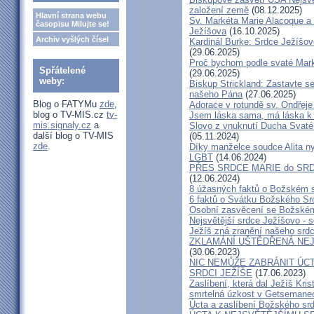
založení země
(08.12.2025)
Hlavní strana webu
Sv. Markéta Marie Alacoque a 
časopisu Milujte se!
Ježíšova
(16.10.2025)
Archiv vyšlých čísel
Kardinál Burke: Srdce Ježíšo
(29.06.2025)
Proč bychom podle svaté Mark
Spřátelené
(29.06.2025)
weby:
Biskup Strickland: Zastavte se
našeho Pána
(27.06.2025)
Blog o FATYMu
zde
,
Adorace v rotundě sv. Ondřej
blog o TV-MIS.cz
tv-
Jsem láska sama, má láska k 
mis.signaly.cz
a
Slovo z vnuknutí Ducha Svatéh
další blog o TV-MIS
(05.11.2024)
zde
.
Díky manželce soudce Alita nyn
LGBT
(14.06.2024)
PŘES SRDCE MARIE do SRD
(12.06.2024)
8 úžasných faktů o Božském 
6 faktů o Svátku Božského Srd
Osobní zasvěcení se Božském
Nejsvětější srdce Ježíšovo - s
Ježíš zná zranění našeho srd
ZKLAMÁNÍ UŠTĚDŘENÁ NEJ
(30.06.2023)
NIC NEMŮŽE ZABRÁNIT ÚCT
SRDCI JEŽÍŠE
(17.06.2023)
Zaslíbení, která dal Ježíš Kri
smrtelná úzkost v Getsemane
Úcta a zaslíbení Božského sr