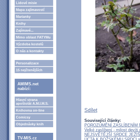
Lidové misie
Mapa zajímavostí
Marianky
Knihy
Zajímavé...
Mimo oblast FATYMu
Výzdoba kostelů
O nás a kontakty
Personalizace
15 nejčtenějších
AMIMS.net
nabízí:
Hlavní strana
apoštolát A.M.I.M.S.
Sdílet
Knihovna on-line
Comicsy
Související články:
Objednávky knih
POROZUMĚNÍ ZASLÍBENÍM 
Velké zaslíbení - milost devíti
NEJSVĚTĚJŠÍ SRDCE JEŽÍŠ
TV-MIS.cz
ÚCTA K BOŽSKÉMU SRDCI 