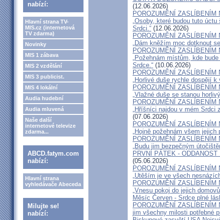
nabízí:
(12.06.2026)
POROZUMĚNÍ ZASLÍBENÍM 
„Osoby, které budou tuto úctu
Hlavní strana TV-
MIS.cz (internetová
Srdci.“
(12.06.2026)
TV zdarma)
POROZUMĚNÍ ZASLÍBENÍM 
„Dám kněžím moc dotknout se i
Novinky
POROZUMĚNÍ ZASLÍBENÍM 
MIS 1 zábava
„Požehnám místům, kde bude v
Srdce.“
(10.06.2026)
MIS 2 vzdělání
POROZUMĚNÍ ZASLÍBENÍM 
MIS 3 publicist.
„Horlivé duše rychle dospějí k 
POROZUMĚNÍ ZASLÍBENÍM 
MIS 4 lokální
„Vlažné duše se stanou horlivý
Audia hudební
POROZUMĚNÍ ZASLÍBENÍM 
„Hříšníci najdou v mém Srdci 
Audia mluvená
(07.06.2026)
Naše další
POROZUMĚNÍ ZASLÍBENÍM 
internetové televize
„Hojně požehnám všem jejich 
zdarma...
POROZUMĚNÍ ZASLÍBENÍM 
„Budu jim bezpečným útočištěm
ABCD.fatym.com
PRVNÍ PÁTEK - ODDANOST
nabízí:
(05.06.2026)
POROZUMĚNÍ ZASLÍBENÍM 
„Utěším je ve všech nesnázích
Hlavní strana
POROZUMĚNÍ ZASLÍBENÍM 
vyhledávače Abeceda
„Vnesu pokoj do jejich domovů
Měsíc Červen - Srdce plné lás
POROZUMĚNÍ ZASLÍBENÍM 
Milujte se!
jim všechny milosti potřebné pr
nabízí:
Biskupové zasvětí USA Nejsvě