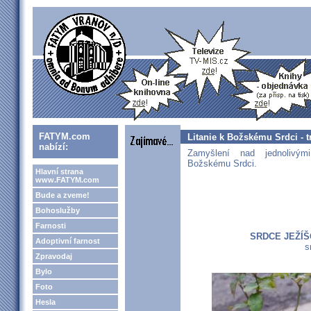
FATYM.com
Litanie k Božskému Srdci - t
nabízí:
Zamyšlení nad jednolivými
Božskému Srdci.
Hlavní strana
www.FATYM.com
Bude a zveme!
Bohoslužby
Farnosti
SRDCE JEŽÍŠ
Adoptivní farnost
s
Zpravodaj
Bylo
Foto
Hesla