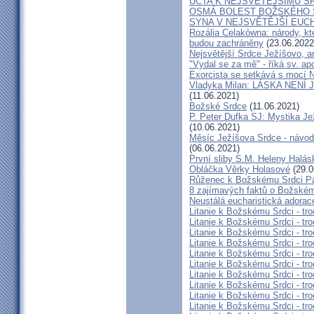
ÚCTA K NEJSVĚTĚJŠÍMU S
OSMÁ BOLEST BOŽSKÉHO S
SYNA V NEJSVĚTĚJŠÍ EUCH
Rozália Celakówna: národy, kte
budou zachráněny
(23.06.2022
Nejsvětější Srdce Ježíšovo, a
"Vydal se za mě" - říká sv. ap
Exorcista se setkává s mocí N
Vladyka Milan: LÁSKA NENÍ 
(11.06.2021)
Božské Srdce
(11.06.2021)
P. Peter Dufka SJ: Mystika Je
(10.06.2021)
Měsíc Ježíšova Srdce - návod,
(06.06.2021)
První sliby S.M. Heleny Halá
Obláčka Věrky Holasové
(29.0
Růženec k Božskému Srdci P
8 zajímavých faktů o Božském
Neustálá eucharistická adorace
Litanie k Božskému Srdci - tro
Litanie k Božskému Srdci - tro
Litanie k Božskému Srdci - tro
Litanie k Božskému Srdci - tro
Litanie k Božskému Srdci - tro
Litanie k Božskému Srdci - tro
Litanie k Božskému Srdci - tro
Litanie k Božskému Srdci - tro
Litanie k Božskému Srdci - tro
Litanie k Božskému Srdci - tro