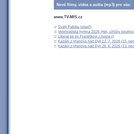
Nové filmy, videa a audia (mp3) pro vás:
www.TV-MIS.cz
::
Svatý Patriku (píseň)
::
Velehradská hymna 2026 (Hej, vzhůru poutníci
::
Litanie ke sv. Františkovi z Assisi ()
::
Kázání z Vranova nad Dyjí 12. 7. 2026 (15. ne
::
Kázání z Vranova nad Dyjí 28. 6. 2026 (13. ne