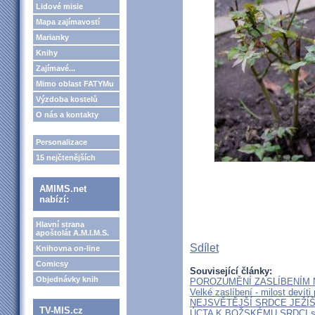
Lidové misie
Mapa zajímavostí
Marianky
Knihy
Zajímavé...
Mimo oblast FATYMu
Výzdoba kostelů
O nás a kontakty
Personalizace
15 nejčtenějších
AMIMS.net
nabízí:
Hlavní strana
apoštolát A.M.I.M.S.
Sdílet
Knihovna on-line
Comicsy
Související články:
Objednávky knih
POROZUMĚNÍ ZASLÍBENÍM 
Velké zaslíbení - milost devíti
NEJSVĚTĚJŠÍ SRDCE JEŽÍŠ
TV-MIS.cz
ÚCTA K BOŽSKÉMU SRDCI 