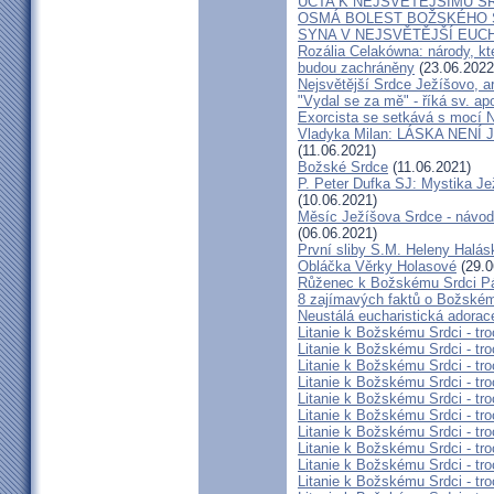
ÚCTA K NEJSVĚTĚJŠÍMU S
OSMÁ BOLEST BOŽSKÉHO S
SYNA V NEJSVĚTĚJŠÍ EUCH
Rozália Celakówna: národy, kte
budou zachráněny
(23.06.2022
Nejsvětější Srdce Ježíšovo, a
"Vydal se za mě" - říká sv. ap
Exorcista se setkává s mocí N
Vladyka Milan: LÁSKA NENÍ 
(11.06.2021)
Božské Srdce
(11.06.2021)
P. Peter Dufka SJ: Mystika Je
(10.06.2021)
Měsíc Ježíšova Srdce - návod,
(06.06.2021)
První sliby S.M. Heleny Halá
Obláčka Věrky Holasové
(29.0
Růženec k Božskému Srdci P
8 zajímavých faktů o Božském
Neustálá eucharistická adorace
Litanie k Božskému Srdci - tro
Litanie k Božskému Srdci - tro
Litanie k Božskému Srdci - tro
Litanie k Božskému Srdci - tro
Litanie k Božskému Srdci - tro
Litanie k Božskému Srdci - tro
Litanie k Božskému Srdci - tro
Litanie k Božskému Srdci - tro
Litanie k Božskému Srdci - tro
Litanie k Božskému Srdci - tro