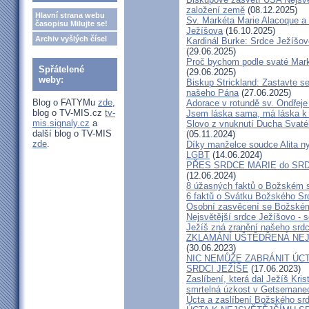
založení země
(08.12.2025)
Hlavní strana webu
Sv. Markéta Marie Alacoque a 
časopisu Milujte se!
Ježíšova
(16.10.2025)
Archiv vyšlých čísel
Kardinál Burke: Srdce Ježíšo
(29.06.2025)
Proč bychom podle svaté Mark
Spřátelené
(29.06.2025)
weby:
Biskup Strickland: Zastavte se
našeho Pána
(27.06.2025)
Blog o FATYMu
zde
,
Adorace v rotundě sv. Ondřej
blog o TV-MIS.cz
tv-
Jsem láska sama, má láska k 
mis.signaly.cz
a
Slovo z vnuknutí Ducha Svatéh
další blog o TV-MIS
(05.11.2024)
zde
.
Díky manželce soudce Alita nyn
LGBT
(14.06.2024)
PŘES SRDCE MARIE do SRD
(12.06.2024)
8 úžasných faktů o Božském 
6 faktů o Svátku Božského Srd
Osobní zasvěcení se Božském
Nejsvětější srdce Ježíšovo - s
Ježíš zná zranění našeho srd
ZKLAMÁNÍ UŠTĚDŘENÁ NEJ
(30.06.2023)
NIC NEMŮŽE ZABRÁNIT ÚCT
SRDCI JEŽÍŠE
(17.06.2023)
Zaslíbení, která dal Ježíš Kri
smrtelná úzkost v Getsemane
Úcta a zaslíbení Božského sr