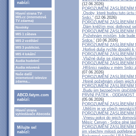
nabízí:
(12.06.2026)
POROZUMĚNÍ ZASLÍBENÍM 
„Osoby, které budou tuto úctu
Hlavní strana TV-
MIS.cz (internetová
Srdci.“
(12.06.2026)
TV zdarma)
POROZUMĚNÍ ZASLÍBENÍM 
„Dám kněžím moc dotknout se i
Novinky
POROZUMĚNÍ ZASLÍBENÍM 
MIS 1 zábava
„Požehnám místům, kde bude v
Srdce.“
(10.06.2026)
MIS 2 vzdělání
POROZUMĚNÍ ZASLÍBENÍM 
MIS 3 publicist.
„Horlivé duše rychle dospějí k 
POROZUMĚNÍ ZASLÍBENÍM 
MIS 4 lokální
„Vlažné duše se stanou horlivý
Audia hudební
POROZUMĚNÍ ZASLÍBENÍM 
„Hříšníci najdou v mém Srdci 
Audia mluvená
(07.06.2026)
Naše další
POROZUMĚNÍ ZASLÍBENÍM 
internetové televize
„Hojně požehnám všem jejich 
zdarma...
POROZUMĚNÍ ZASLÍBENÍM 
„Budu jim bezpečným útočištěm
ABCD.fatym.com
PRVNÍ PÁTEK - ODDANOST
nabízí:
(05.06.2026)
POROZUMĚNÍ ZASLÍBENÍM 
„Utěším je ve všech nesnázích
Hlavní strana
POROZUMĚNÍ ZASLÍBENÍM 
vyhledávače Abeceda
„Vnesu pokoj do jejich domovů
Měsíc Červen - Srdce plné lás
POROZUMĚNÍ ZASLÍBENÍM 
Milujte se!
jim všechny milosti potřebné pr
nabízí:
Biskupové zasvětí USA Nejsvě