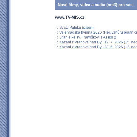
Nové filmy, videa a audia (mp3) pro vás:
www.TV-MIS.cz
::
Svatý Patriku (píseň)
::
Velehradská hymna 2026 (Hej, vzhůru poutníci
::
Litanie ke sv. Františkovi z Assisi ()
::
Kázání z Vranova nad Dyjí 12. 7. 2026 (15. ne
::
Kázání z Vranova nad Dyjí 28. 6. 2026 (13. ne