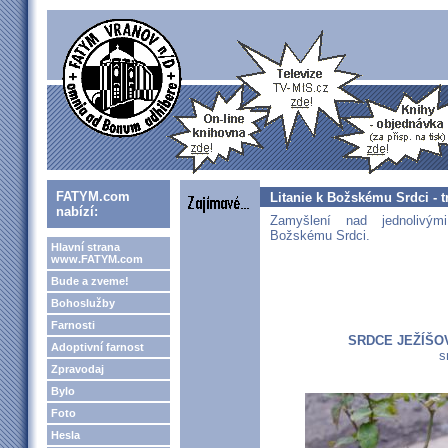
FATYM.com
Litanie k Božskému Srdci - t
nabízí:
Zamyšlení nad jednolivými
Božskému Srdci.
Hlavní strana
www.FATYM.com
Bude a zveme!
Bohoslužby
Farnosti
SRDCE JEŽÍŠO
Adoptivní farnost
s
Zpravodaj
Bylo
Foto
Hesla