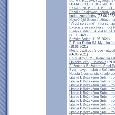
ÚCTA K NEJSVĚTĚJŠÍMU S
OSMÁ BOLEST BOŽSKÉHO S
SYNA V NEJSVĚTĚJŠÍ EUCH
Rozália Celakówna: národy, kte
budou zachráněny
(23.06.2022
Nejsvětější Srdce Ježíšovo, a
"Vydal se za mě" - říká sv. ap
Exorcista se setkává s mocí N
Vladyka Milan: LÁSKA NENÍ 
(11.06.2021)
Božské Srdce
(11.06.2021)
P. Peter Dufka SJ: Mystika Je
(10.06.2021)
Měsíc Ježíšova Srdce - návod,
(06.06.2021)
První sliby S.M. Heleny Halá
Obláčka Věrky Holasové
(29.0
Růženec k Božskému Srdci P
8 zajímavých faktů o Božském
Neustálá eucharistická adorace
Litanie k Božskému Srdci - tro
Litanie k Božskému Srdci - tro
Litanie k Božskému Srdci - tro
Litanie k Božskému Srdci - tro
Litanie k Božskému Srdci - tro
Litanie k Božskému Srdci - tro
Litanie k Božskému Srdci - tro
Litanie k Božskému Srdci - tro
Litanie k Božskému Srdci - tro
Litanie k Božskému Srdci - tro