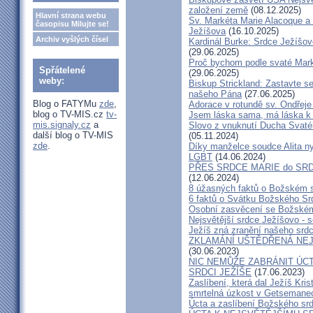
založení země
(08.12.2025)
Hlavní strana webu
Sv. Markéta Marie Alacoque a 
časopisu Milujte se!
Ježíšova
(16.10.2025)
Archiv vyšlých čísel
Kardinál Burke: Srdce Ježíšo
(29.06.2025)
Proč bychom podle svaté Mark
Spřátelené
(29.06.2025)
weby:
Biskup Strickland: Zastavte se
našeho Pána
(27.06.2025)
Blog o FATYMu
zde
,
Adorace v rotundě sv. Ondřej
blog o TV-MIS.cz
tv-
Jsem láska sama, má láska k 
mis.signaly.cz
a
Slovo z vnuknutí Ducha Svatéh
další blog o TV-MIS
(05.11.2024)
zde
.
Díky manželce soudce Alita nyn
LGBT
(14.06.2024)
PŘES SRDCE MARIE do SRD
(12.06.2024)
8 úžasných faktů o Božském 
6 faktů o Svátku Božského Srd
Osobní zasvěcení se Božském
Nejsvětější srdce Ježíšovo - s
Ježíš zná zranění našeho srd
ZKLAMÁNÍ UŠTĚDŘENÁ NEJ
(30.06.2023)
NIC NEMŮŽE ZABRÁNIT ÚCT
SRDCI JEŽÍŠE
(17.06.2023)
Zaslíbení, která dal Ježíš Kri
smrtelná úzkost v Getsemane
Úcta a zaslíbení Božského sr