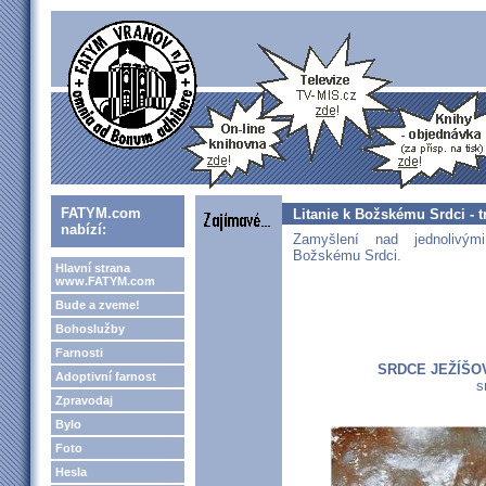
FATYM.com
Litanie k Božskému Srdci - t
nabízí:
Zamyšlení nad jednolivými
Božskému Srdci.
Hlavní strana
www.FATYM.com
Bude a zveme!
Bohoslužby
Farnosti
SRDCE JEŽÍŠO
Adoptivní farnost
s
Zpravodaj
Bylo
Foto
Hesla