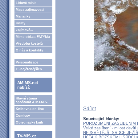
Lidové misie
Mapa zajímavostí
Marianky
Knihy
Zajímavé...
Mimo oblast FATYMu
Výzdoba kostelů
O nás a kontakty
Personalizace
15 nejčtenějších
AMIMS.net
nabízí:
Hlavní strana
apoštolát A.M.I.M.S.
Sdílet
Knihovna on-line
Comicsy
Související články:
Objednávky knih
POROZUMĚNÍ ZASLÍBENÍM 
Velké zaslíbení - milost devíti
NEJSVĚTĚJŠÍ SRDCE JEŽÍŠ
TV-MIS.cz
ÚCTA K BOŽSKÉMU SRDCI 