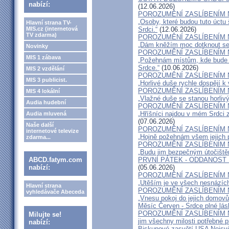
nabízí:
(12.06.2026)
POROZUMĚNÍ ZASLÍBENÍM 
„Osoby, které budou tuto úctu
Hlavní strana TV-
MIS.cz (internetová
Srdci.“
(12.06.2026)
TV zdarma)
POROZUMĚNÍ ZASLÍBENÍM 
„Dám kněžím moc dotknout se i
Novinky
POROZUMĚNÍ ZASLÍBENÍM 
MIS 1 zábava
„Požehnám místům, kde bude v
Srdce.“
(10.06.2026)
MIS 2 vzdělání
POROZUMĚNÍ ZASLÍBENÍM 
MIS 3 publicist.
„Horlivé duše rychle dospějí k 
POROZUMĚNÍ ZASLÍBENÍM 
MIS 4 lokální
„Vlažné duše se stanou horlivý
Audia hudební
POROZUMĚNÍ ZASLÍBENÍM 
„Hříšníci najdou v mém Srdci 
Audia mluvená
(07.06.2026)
Naše další
POROZUMĚNÍ ZASLÍBENÍM 
internetové televize
„Hojně požehnám všem jejich 
zdarma...
POROZUMĚNÍ ZASLÍBENÍM 
„Budu jim bezpečným útočištěm
ABCD.fatym.com
PRVNÍ PÁTEK - ODDANOST
nabízí:
(05.06.2026)
POROZUMĚNÍ ZASLÍBENÍM 
„Utěším je ve všech nesnázích
Hlavní strana
POROZUMĚNÍ ZASLÍBENÍM 
vyhledávače Abeceda
„Vnesu pokoj do jejich domovů
Měsíc Červen - Srdce plné lás
POROZUMĚNÍ ZASLÍBENÍM 
Milujte se!
jim všechny milosti potřebné pr
nabízí:
Biskupové zasvětí USA Nejsvě