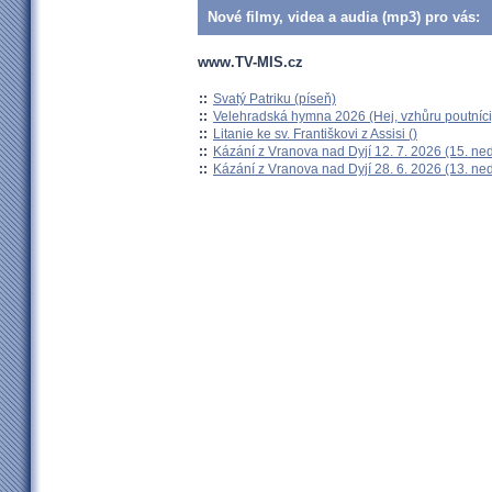
Nové filmy, videa a audia (mp3) pro vás:
www.TV-MIS.cz
::
Svatý Patriku (píseň)
::
Velehradská hymna 2026 (Hej, vzhůru poutníci
::
Litanie ke sv. Františkovi z Assisi ()
::
Kázání z Vranova nad Dyjí 12. 7. 2026 (15. ne
::
Kázání z Vranova nad Dyjí 28. 6. 2026 (13. ne