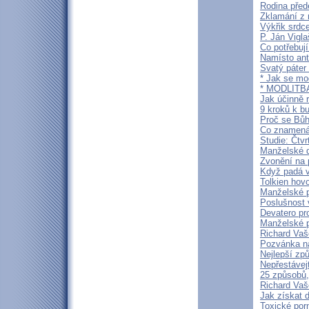
Rodina před
Zklamání z 
Výkřik srdc
P. Ján Vigla
Co potřebuj
Namísto ant
Svatý páter
* Jak se m
* MODLITB
Jak účinně r
9 kroků k b
Proč se Bůh
Co znamená 
Studie: Čtv
Manželské d
Zvonění na 
Když padá vz
Tolkien hov
Manželské p
Poslušnost 
Devatero pr
Manželské 
Richard Vaš
Pozvánka n
Nejlepší zp
Nepřestávej
25 způsobů,
Richard Vaš
Jak získat d
Toxické por