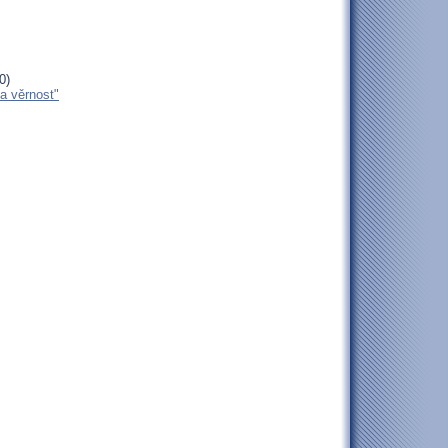
0)
za věrnost"