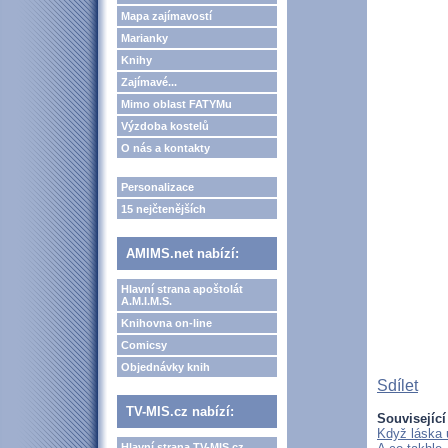
Mapa zajímavostí
Marianky
Knihy
Zajímavé...
Mimo oblast FATYMu
Výzdoba kostelů
O nás a kontakty
Personalizace
15 nejčtenějších
AMIMS.net nabízí:
Hlavní strana apoštolát
A.M.I.M.S.
Knihovna on-line
Comicsy
Objednávky knih
Sdílet
TV-MIS.cz nabízí:
Související
Když láska 
Hlavní strana TV-MIS.cz