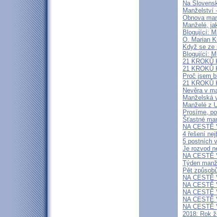
Na Slovensk
Manželství -
Obnova manž
Manželé, jak
Blogující: 
O. Marian K
Když se ze 
Blogující: 
21 KROKŮ 
21 KROKŮ 
Proč jsem b
21 KROKŮ 
Nevěra v ma
Manželská v
Manželé z U
Prosíme, pod
Šťastné man
NA CESTĚ V 
4 řešení ne
5 postních 
Je rozvod n
NA CESTĚ V
Týden manže
Pět způsobů
NA CESTĚ V
NA CESTĚ V
NA CESTĚ V
NA CESTĚ V
NA CESTĚ V
2018: Rok ž