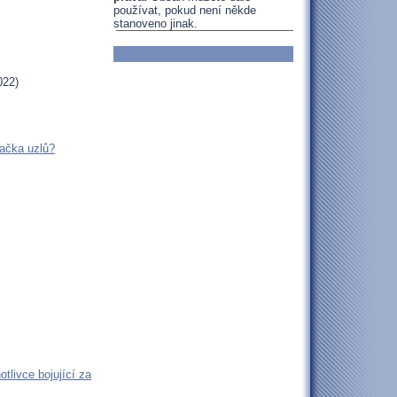
používat, pokud není někde
stanoveno jinak.
022)
ačka uzlů?
tlivce bojující za