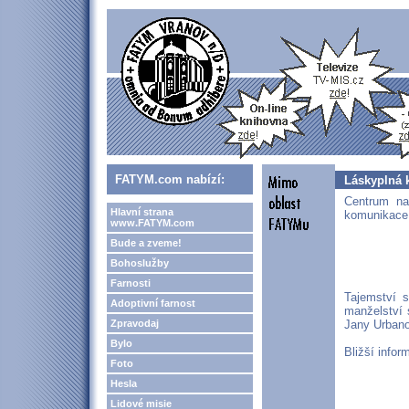
FATYM.com nabízí:
Láskyplná 
Centrum na
Hlavní strana
komunikace
www.FATYM.com
Bude a zveme!
Bohoslužby
Farnosti
Tajemství s
Adoptivní farnost
manželství 
Zpravodaj
Jany Urbanov
Bylo
Bližší infor
Foto
Hesla
Lidové misie