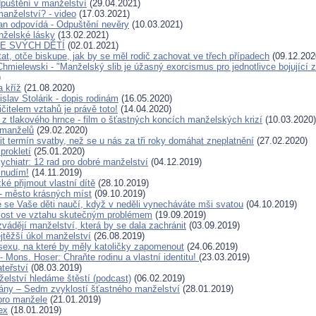
dpuštění v manželství
(29.04.2021)
manželství? - video
(17.03.2021)
an odpovídá - Odpuštění nevěry
(10.03.2021)
nželské lásky
(13.02.2021)
E SVÝCH DĚTÍ
(02.01.2021)
at, otče biskupe, jak by se měl rodič zachovat ve třech případech
(09.12.202
hmielewski - "Manželský slib je úžasný exorcismus pro jednotlivce bojující 
)
a kříž
(21.08.2020)
slav Stolárik - dopis rodinám
(16.05.2020)
čitelem vztahů je právě toto!
(14.04.2020)
 z tlakového hrnce - film o šťastných koncích manželských krizí
(10.03.2020)
manželů
(29.02.2020)
it termín svatby, než se u nás za tři roky domáhat zneplatnění
(27.02.2020)
prokletí
(25.01.2020)
ychiatr: 12 rad pro dobré manželství
(04.12.2019)
 nudím!
(14.11.2019)
ké přijmout vlastní dítě
(28.10.2019)
- město krásných míst
(09.10.2019)
ré se Vaše děti naučí, když v neděli vynecháváte mši svatou
(04.10.2019)
ivost ve vztahu skutečným problémem
(19.09.2019)
vádějí manželství, která by se dala zachránit
(03.09.2019)
jtěžší úkol manželství
(26.08.2019)
sexu, na které by měly katoličky zapomenout
(24.06.2019)
 Mons. Hoser: Chraňte rodinu a vlastní identitu!
(23.03.2019)
teřství
(08.03.2019)
elství hledáme štěstí (podcast)
(06.02.2019)
ány – Sedm zvyklostí šťastného manželství
(28.01.2019)
pro manžele
(21.01.2019)
ex
(18.01.2019)