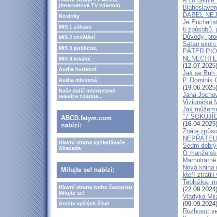
A co takhle
(internetová TV zdarma)
Blahoslaven
ĎÁBEL NEJ
Novinky
Je Eucharis
MIS 1 zábava
6 způsobů, j
Důvody, pro
MIS 2 vzdělání
Satan exorci
MIS 3 publicist.
PÁTER PI
NENECHTE Ď
MIS 4 lokální
(12.07.2025
Audia hudební
Jak se Bůh 
P. Dominik 
Audia mluvená
(19.06.2025
Naše další internetové
Jana Jochov
televize zdarma...
Vizionářka M
Jak můžeme 
"7 ŠOKUJÍ
ABCD.fatym.com
(16.04.2025
nabízí:
Znáte způso
NEPŘÁTEL
Hlavní strana vyhledávače
Sedm dobrýc
Abeceda
O manželské
Marnotratné 
Nová kniha 
Milujte se! nabízí:
kteří ztratili
Teoložka, 
Hlavní strana webu časopisu
(22.09.2024
Milujte se!
Vladyka Mil
(09.09.2024
Archiv vyšlých čísel
Rozhovor ve