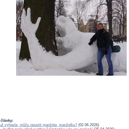
 články:
už vyhasla, můžu opustit manžela, manželku?
(02.06.2026)