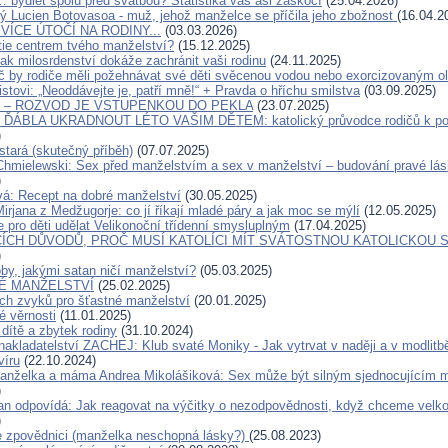
… bydlet spolu před svatbou? Statistika vás asi zaskočí
(25.04.2026)
ý Lucien Botovasoa - muž, jehož manželce se příčila jeho zbožnost
(16.04.2
VÍCE ÚTOČÍ NA RODINY...
(03.03.2026)
tie centrem tvého manželství?
(15.12.2025)
ak milosrdenství dokáže zachránit vaši rodinu
(24.11.2025)
č by rodiče měli požehnávat své děti svěcenou vodou nebo exorcizovaným o
stovi: „Neoddávejte je, patří mně!“ + Pravda o hříchu smilstva
(03.09.2025)
O – ROZVOD JE VSTUPENKOU DO PEKLA
(23.07.2025)
ÁBLA UKRADNOUT LÉTO VAŠIM DĚTEM: katolický průvodce rodičů k pos
)
stará (skutečný příběh)
(07.07.2025)
Chmielewski: Sex před manželstvím a sex v manželství – budování pravé lás
)
á: Recept na dobré manželství
(30.05.2025)
irjana z Medžugorje: co jí říkají mladé páry a jak moc se mýlí
(12.05.2025)
pro děti udělat Velikonoční třídenní smysluplným
(17.04.2025)
CÍCH DŮVODŮ, PROČ MUSÍ KATOLÍCI MÍT SVÁTOSTNOU KATOLICKOU S
)
by, jakými satan ničí manželství?
(05.03.2025)
É MANŽELSTVÍ
(25.02.2025)
h zvyků pro šťastné manželství
(20.01.2025)
 věrnosti
(11.01.2025)
dítě a zbytek rodiny
(31.10.2024)
nakladatelství ZACHEJ: Klub svaté Moniky - Jak vytrvat v naději a v modlitb
 víru
(22.10.2024)
manželka a máma Andrea Mikolášiková: Sex může být silným sjednocujícím
)
an odpovídá: Jak reagovat na výčitky o nezodpovědnosti, když chceme velko
)
 zpovědnici (manželka neschopná lásky?)
(25.08.2023)