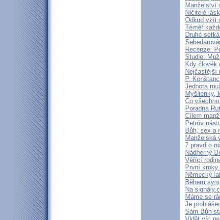
Manželství s
Ničitelé lás
Odkud vzít 
Téměř každé
Druhé setká
Sebedarován
Recenze: P
Studie: Muž
Kdy člověk 
Nejčastější
P. Konštanc
Jednota muž
Myšlienky, k
Co všechno 
Poradna Rut
Cílem manže
Petrův nást
Bůh, sex a 
Manželská v
7 pravd o m
Nádherný Bo
Věřící rodi
První kroky
Německý lai
Během synod
Na signály.
Máme se rád
Je prohlášen
Sám Bůh sta
Vidět víc ne