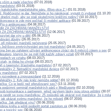
e vším a nade všechno
(07.01.2018)
manželství
(03.01.2018)
e katolického manželského páru. (Blog otce Z.)
(01.01.2018)
š: Rodičovství je dar. Nemůžete si ho nárokovat, vynutit či vydupat
(11.10.20
í dnešní muži, aby se stali skutečnými kněžími rodiny?
(10.10.2017)
ikoncepce je zde mini počítač či mobilní aplikace
(01.09.2017)
 Pio o antikoncepci
(04.08.2017)
odlit ZA ZÁCHRANU MANŽELSTVÍ
A ZA ZÁCHRANU MANŽELSTVÍ
(12.06.2017)
ozvíjet dar víry u dětí
(05.06.2017)
udování důvěry
(26.05.2017)
 při milování manželů nečervená
(25.05.2017)
Ježíšovo zmrtvýchvstání pro tvé manželství
(24.05.2017)
rtina žen po zahájení užívání antikoncepce ztrácí do 6 měsíců zájem o sex
(2
esatero, kterým by se měl řídit každý zdravý vztah
(22.03.2017)
poplach ve vztahu
(08.03.2017)
tah, je třeba ho chytat
(08.03.2017)
oří o tajemství šťastného manželství
(17.02.2017)
rekážky 2: Netradiční manželské dvojice
(17.02.2017)
v manželství
(07.02.2017)
o rozvedené a znovusezdané
(11.12.2016)
překážky 1: Kdy nás kněz nemůže oddat?
(01.12.2016)
ečka: Co je lepší než přerušovaný sex?
(13.11.2016)
a podzimní seminář manželských párů v Medžugorje
(02.10.2016)
ůsob komunikace s partnerem, jehož jazykem lásky jsou slova ujištění
(30.07
te randit se svou manželkou: 25 způsobů jak ukázat své manželce, že ji milu
 jak ukázat svému manželovi, že ho miluješ
(06.07.2016)
ečka: Jak předávat víru?
(30.06.2016)
obrou knihu a ještě podpořit portál zastolom.sk
(30.06.2016)
no a toxický sex
(30.06.2016)