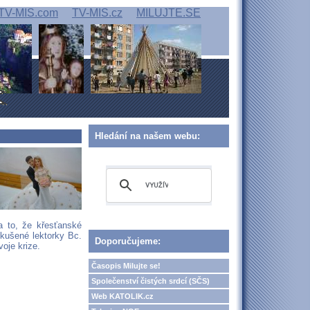
TV-MIS.com
TV-MIS.cz
MILUJTE.SE
Hledání na našem webu:
a to, že křesťanské
kušené lektorky Bc.
Doporučujeme:
oje krize.
Časopis Milujte se!
Společenství čistých srdcí (SČS)
Web KATOLIK.cz