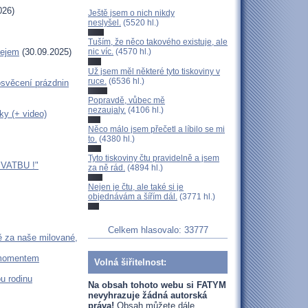
026)
Ještě jsem o nich nikdy
neslyšel.
(5520 hl.)
Tuším, že něco takového existuje, ale
lejem
(30.09.2025)
nic víc.
(4570 hl.)
Už jsem měl některé tyto tiskoviny v
ruce.
(6536 hl.)
věcení prázdnin
Popravdě, vůbec mě
nezaujaly.
(4106 hl.)
ky (+ video)
Něco málo jsem přečetl a líbilo se mi
to.
(4380 hl.)
Tyto tiskoviny čtu pravidelně a jsem
VATBU !"
za ně rád.
(4894 hl.)
Nejen je čtu, ale také si je
objednávám a šířím dál.
(3771 hl.)
Celkem hlasovalo: 33777
ě za naše milované,
 momentem
Volná šiřitelnost:
u rodinu
Na obsah tohoto webu si FATYM
nevyhrazuje žádná autorská
práva!
Obsah můžete dále