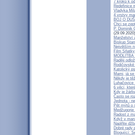
7 kroků k o
Redefinice 
Vladyka Mil
4 vrstvy ma
BOJ O DUŠ
Chci se zept
P. Dominik C
(29.09.2020
Manželství 
Biskup Stani
Největším ni
Film Sňatky
MODLITBA 
Raději odlož
Rodičovské 
Katolický ps
Mami, já se
Někdy je těž
Luhačovice 
6 věcí, kte
Kdy je žárl
Často se roz
Jednota - ne
Pět mýtů o 
Medžugorje -
Radost z ma
Když v manž
Naplňte džb
Dobré rady 
Blogující: S