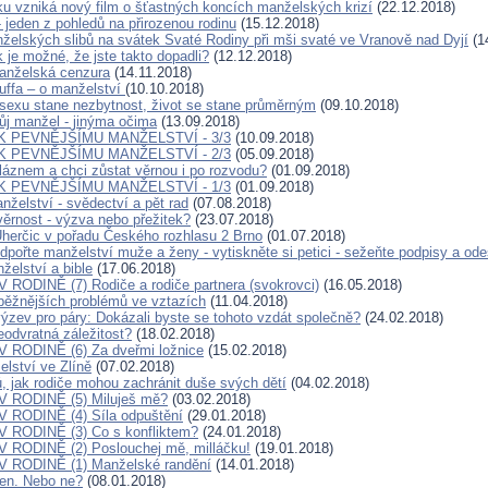
u vzniká nový film o šťastných koncích manželských krizí
(22.12.2018)
 jeden z pohledů na přirozenou rodinu
(15.12.2018)
elských slibů na svátek Svaté Rodiny při mši svaté ve Vranově nad Dyjí
(1
 je možné, že jste takto dopadli?
(12.12.2018)
Manželská cenzura
(14.11.2018)
uffa – o manželství
(10.10.2018)
sexu stane nezbytnost, život se stane průměrným
(09.10.2018)
Můj manžel - jinýma očima
(13.09.2018)
K PEVNĚJŠÍMU MANŽELSTVÍ - 3/3
(10.09.2018)
K PEVNĚJŠÍMU MANŽELSTVÍ - 2/3
(05.09.2018)
láznem a chci zůstat věrnou i po rozvodu?
(01.09.2018)
K PEVNĚJŠÍMU MANŽELSTVÍ - 1/3
(01.09.2018)
nželství - svědectví a pět rad
(07.08.2018)
ěrnost - výzva nebo přežitek?
(23.07.2018)
herčic v pořadu Českého rozhlasu 2 Brno
(01.07.2018)
pořte manželství muže a ženy - vytiskněte si petici - sežeňte podpisy a odeš
želství a bible
(17.06.2018)
RODINĚ (7) Rodiče a rodiče partnera (svokrovci)
(16.05.2018)
jběžnějších problémů ve vztazích
(11.04.2018)
výzev pro páry: Dokázali byste se tohoto vzdát společně?
(24.02.2018)
eodvratná záležitost?
(18.02.2018)
 RODINĚ (6) Za dveřmi ložnice
(15.02.2018)
lství ve Zlíně
(07.02.2018)
, jak rodiče mohou zachránit duše svých dětí
(04.02.2018)
 RODINĚ (5) Miluješ mě?
(03.02.2018)
 RODINĚ (4) Síla odpuštění
(29.01.2018)
 RODINĚ (3) Co s konfliktem?
(24.01.2018)
 RODINĚ (2) Poslouchej mě, milláčku!
(19.01.2018)
 RODINĚ (1) Manželské randění
(14.01.2018)
en. Nebo ne?
(08.01.2018)