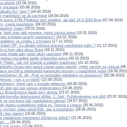
e přežilo
(22.06.2016)
ky (recenze)
(03.06.2016)
odvahu říct "ano"?
(24.04.2016)
 manželství se dá zachránit
(18.04.2016)
ní kurzu STM–Plodnost není problém, ale dar! 14.4.2016 Brno
(07.04.2016)
í - cesta manželství
(04.03.2016)
obořený chrám
(29.01.2016)
e, kteří mají rádi miminka, méně zajímá porno
(15.01.2016)
není schopen uzavřít manželství?
(14.01.2016)
 problémy ve vztahu s tchýněmi
(17.12.2015)
 Adam OP: Co přináší reforma procesů manželské nulity ?
(11.12.2015)
e a ženy jako obraz Boha
(19.11.2015)
toré mladé páry ještě nikdy neslyšely
(08.11.2015)
mohou rozvedení podle církevního práva
(30.10.2015)
h Třebíč: Jak mít šťastné a stabilní manžeství
(22.10.2015)
lského života není pouze zůstat spolu navždy, nýbrž navždy se milovat
(08
upce urychlil a zjednodušil kanonické procesy o manželské nulitě
(19.09.2015
manželství 10. díl - Proč je nemorální oplodnění ve zkumavce?
(02.09.2015)
ěrnost – sex a co ještě?
(23.08.2015)
anželství, které vám v kostele neřeknou
(18.08.2015)
ží plán pro sex versus antikoncepce
(14.08.2015)
na z Brna-Bystrce hledá nový domov
(23.07.2015)
 duchovního doprovázení dítěte: 1. část: Požehnávejme své dítě
(23.07.2015)
k ve své knize hájí manželskou věrnost
(19.07.2015)
y budou svatořečeni rodiče sv. Terezie z Lisieux
(30.06.2015)
cz vychází video seriál Bůh, sex a manželství
(28.06.2015)
i i bez papíru!
(18.06.2015)
í neplatnosti manželství klíčem ke štěstí?
(31.05.2015)
čí ...
(28.04.2015)
ž vidí ostatní
(23.04.2015)