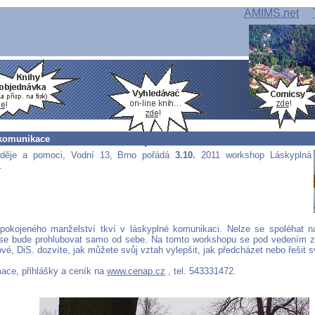
AMIMS.net
komunikace
děje a pomoci, Vodní 13, Brno pořádá
3.10.
2011 workshop Láskyplná
.
pokojeného manželství tkví v láskyplné komunikaci. Nelze se spoléhat n
se bude prohlubovat samo od sebe. Na tomto workshopu se pod vedením z
é, DiS. dozvíte, jak můžete svůj vztah vylepšit, jak předcházet nebo řešit sv
mace, přihlášky a ceník na
www.cenap.cz
, tel. 543331472.