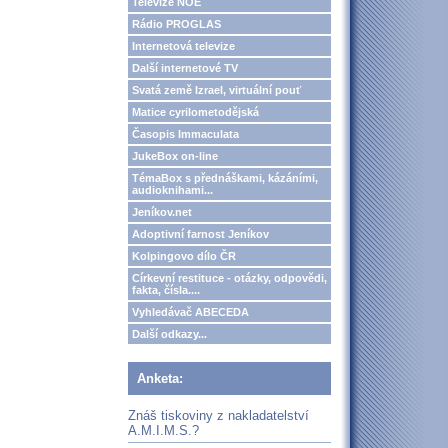
Televize NOE
Rádio PROGLAS
Internetová televize
Další internetové TV
Svatá země Izrael, virtuální pouť
Matice cyrilometodějská
Časopis Immaculata
JukeBox on-line
TémaBox s přednáškami, kázáními,
audioknihami...
Jeníkov.net
Adoptivní farnost Jeníkov
Kolpingovo dílo ČR
Církevní restituce - otázky, odpovědi,
fakta, čísla....
Vyhledávač ABECEDA
Další odkazy...
Anketa:
Znáš tiskoviny z nakladatelství
A.M.I.M.S.?