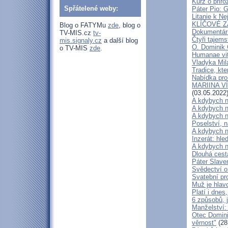
Kurz o přir
Spřátelené weby:
Páter Pio: 
Litanie k Ne
KLÍČOVÉ ZÁ
Blog o FATYMu
zde
, blog o
Dokumentárn
TV-MIS.cz
tv-
Čtyři tajems
mis.signaly.cz
a další blog
O. Dominik 
o TV-MIS
zde
.
Humanae vit
Vladyka Mil
Tradice, kte
Nabídka pro
MARIINA VÍT
(03.05.2022
A kdybych n
A kdybych n
A kdybych n
Poselství, 
A kdybych n
Inzerát: hl
A kdybych n
Dlouhá cest
Páter Slave
Svědectví o
Svatební pr
Muž je hlav
Platí i dne
6 způsobů, j
Manželství:
Otec Domini
věrnost"
(28