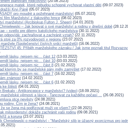
ozeném plánování rodičovství
(20.08.2023)
Generace matek, které nebudou schopné vychovat vlastní děti
(09.07.2023)
jdražší Krvi Páně
(05.07.2023)
SADY pro moudré a požehnané manželství
(05.07.2023)
í film Manželství z tlakového hrnce
(08.02.2023)
tví manželství (Arcibiskup Fulton J. Sheen)
(14.01.2023)
Chmielewski – Jak bojovat o své manželství a rodinu v dnešní době
(28.12.2
ae – svetlo pre dilemy katolíckeho manželstva
(30.11.2022)
an odpovídá: zachraňovat a zachránit vztah?
(22.11.2022)
rá stoji za 0% rozvodovostí v regionu
(23.07.2022)
 manžele (Společenství čistých srdcí manželů)
(16.06.2022)
ĚZSTVÍ 45: Příběh manželského zázraku / Jak jsme poznali titul Rozvazov
)
eměl lásku, nejsem nic... část 12
(13.03.2022)
eměl lásku, nejsem nic... část 10
(03.03.2022)
eměl lásku, nejsem nic... část 8
(21.02.2022)
nad kterým by se manželské páry měly zamýšlet
(17.02.2022)
eměl lásku, nejsem nic... část 7
(16.02.2022)
edám známost
(14.02.2022)
eměl lásku, nejsem nic... část 6
(11.02.2022)
a ke štěstí
(04.01.2022)
n Brekalo - Antikoncepce v manželství? (video)
(18.09.2021)
 manželské věrnosti a lásce - Tancovat za každého počasí ...
(26.08.2021)
omluva otce nevěsty
(24.08.2021)
ou rodiny. Čím je žena?
(24.08.2021)
s, že se žena má podřizovat muži ve všem?
(22.08.2021)
ak milosrdenství dokáže zachránit vaši rodinu
(09.08.2021)
 kříž a koruna
(23.07.2021)
k Chmielewski o manželství - "Manželský slib je úžasný exorcizmus pro jedno
.05.2021)