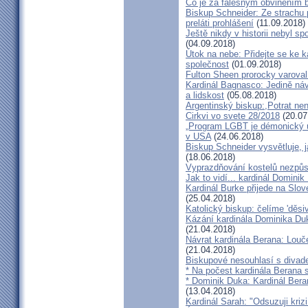
Co je za falešným obviněním 
Biskup Schneider: Ze strachu 
preláti prohlášení
(11.09.2018)
Ještě nikdy v historii nebyl s
(04.09.2018)
Útok na nebe: Přidejte se ke k
společnost
(01.09.2018)
Fulton Sheen prorocky varoval 
Kardinál Bagnasco: Jedině náv
a lidskost
(05.08.2018)
Argentinský biskup:,Potrat není
Cirkvi vo svete 28/2018
(20.07
„Program LGBT je démonický út
v USA
(24.06.2018)
Biskup Schneider vysvětluje, 
(18.06.2018)
Vyprazdňování kostelů nezpůso
Jak to vidí... kardinál Domini
Kardinál Burke přijede na Slov
(25.04.2018)
Katolický biskup: čelíme 'děs
Kázání kardinála Dominika Duky
(21.04.2018)
Návrat kardinála Berana: Lo
(21.04.2018)
Biskupové nesouhlasí s divadel
* Na počest kardinála Berana 
* Dominik Duka: Kardinál Beran
(13.04.2018)
Kardinál Sarah: "Odsuzuji kriz