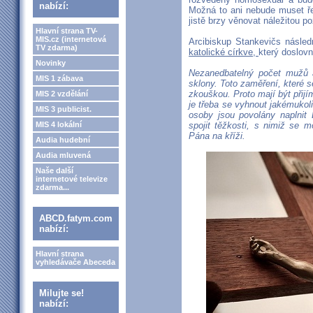
nabízí:
Možná to ani nebude muset ře
jistě brzy věnovat náležitou po
Hlavní strana TV-
MIS.cz (internetová
Arcibiskup Stankevičs násle
TV zdarma)
katolické církve,
který doslovn
Novinky
Nezanedbatelný počet mužů 
MIS 1 zábava
sklony. Toto zaměření, které s
zkouškou. Proto mají být přij
MIS 2 vzdělání
je třeba se vyhnout jakémukol
MIS 3 publicist.
osoby jsou povolány naplnit 
MIS 4 lokální
spojit těžkosti, s nimiž se 
Pána na kříži.
Audia hudební
Audia mluvená
Naše další
internetové televize
zdarma...
ABCD.fatym.com
nabízí:
Hlavní strana
vyhledávače Abeceda
Milujte se!
nabízí: