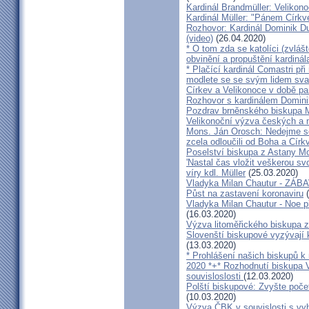
Kardinál Brandmüller: Velikon
Kardinál Müller: "Pánem Církve
Rozhovor: Kardinál Dominik 
(video)
(26.04.2020)
* O tom zda se katolíci (zvláš
obvinění a propuštění kardinál
* Plačící kardinál Comastri při
modlete se se svým lidem sva
Církev a Velikonoce v době p
Rozhovor s kardinálem Domin
Pozdrav brněnského biskupa M
Velikonoční výzva českých a
Mons. Ján Orosch: Nedejme se 
zcela odloučili od Boha a Církv
Poselství biskupa z Astany M
'Nastal čas vložit veškerou sv
víry kdl. Müller
(25.03.2020)
Vladyka Milan Chautur - ZÁ
Půst na zastavení koronaviru
(
Vladyka Milan Chautur - Noe p
(16.03.2020)
Výzva litoměřického biskupa z
Slovenští biskupové vyzývají 
(13.03.2020)
* Prohlášení našich biskupů k
2020 *+* Rozhodnutí biskupa V
souvisloslosti
(12.03.2020)
Polští biskupové: Zvyšte poče
(10.03.2020)
Výzva ČBK v souvislosti s vy