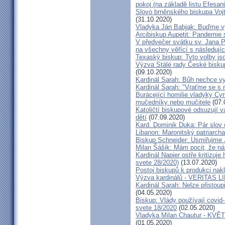
pokoj (na základě listu Efesa
Slovo brněnského biskupa Vojt
(31.10.2020)
Vladyka Ján Babjak: Buďme vy
Arcibiskup Aupetit: Pandemie s
V předvečer svátku sv. Jana Pa
na všechny věřící s následují
Texaský biskup: Tyto volby jso
Výzva Stálé rady České bisku
(09.10.2020)
Kardinál Sarah: Bůh nechce vy
Kardinál Sarah: "Vraťme se s r
Burácející homilie vladyky Cyri
mučedníky nebo mučitele
(07.
Katoličtí biskupové odsuzují v
dětí
(07.09.2020)
Kard. Dominik Duka: Pár slov 
Libanon: Maronitský patriarch
Biskup Schneider: Usmiřujme J
Milan Šášik: Mám pocit, že n
Kardinál Napier ostře kritizuje
svete 28/2020)
(13.07.2020)
Postoj biskupů k produkci nakl
Výzva kardinálů - VERITAS L
Kardinál Sarah: Nelze přistoup
(04.05.2020)
Biskup: Vlády používají covid-
svete 18/2020
(02.05.2020)
Vladyka Milan Chautur - KVĚT
(01.05.2020)