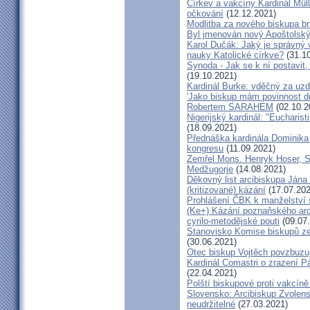
Církev a vakcíny Kardinál Müll
očkování
(12.12.2021)
Modlitba za nového biskupa b
Byl jmenován nový Apoštolský 
Karol Dučák: Jaký je správný 
nauky Katolické církve?
(31.10
Synoda - Jak se k ní postavit, 
(19.10.2021)
Kardinál Burke: vděčný za uzd
'Jako biskup mám povinnost dů
Robertem SARAHEM
(02.10.2
Nigerijský kardinál: "Eucharis
(18.09.2021)
Přednáška kardinála Dominika
kongresu
(11.09.2021)
Zemřel Mons. Henryk Hoser, SA
Medžugorje
(14.08.2021)
Děkovný list arcibiskupa Ján
(kritizované) kázání
(17.07.202
Prohlášení ČBK k manželství 
(Ke+) Kázání poznaňského arc
cyrilo-metodějské pouti
(09.07
Stanovisko Komise biskupů zem
(30.06.2021)
Otec biskup Vojtěch povzbuzu
Kardinál Comastri o zrazení 
(22.04.2021)
Polští biskupové proti vakcíně
Slovensko: Arcibiskup Zvolens
neudržitelné
(27.03.2021)