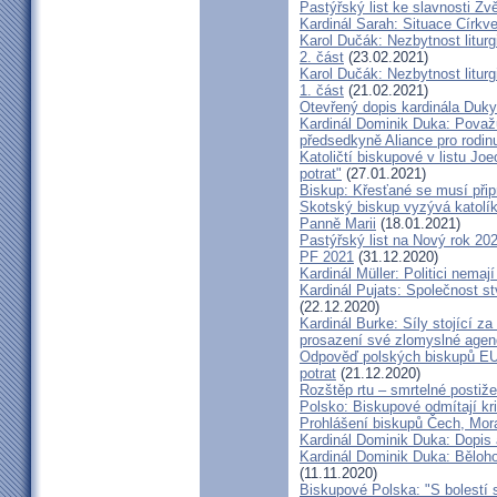
Pastýřský list ke slavnosti Z
Kardinál Sarah: Situace Církve
Karol Dučák: Nezbytnost litur
2. část
(23.02.2021)
Karol Dučák: Nezbytnost litur
1. část
(21.02.2021)
Otevřený dopis kardinála Duky
Kardinál Dominik Duka: Považu
předsedkyně Aliance pro rodin
Katoličtí biskupové v listu Jo
potrat"
(27.01.2021)
Biskup: Křesťané se musí přip
Skotský biskup vyzývá katolík
Panně Marii
(18.01.2021)
Pastýřský list na Nový rok 20
PF 2021
(31.12.2020)
Kardinál Müller: Politici nema
Kardinál Pujats: Společnost st
(22.12.2020)
Kardinál Burke: Síly stojící 
prosazení své zlomyslné agend
Odpověď polských biskupů EU p
potrat
(21.12.2020)
Rozštěp rtu – smrtelné postiž
Polsko: Biskupové odmítají kr
Prohlášení biskupů Čech, Mor
Kardinál Dominik Duka: Dopis
Kardinál Dominik Duka: Běloh
(11.11.2020)
Biskupové Polska: "S bolestí 