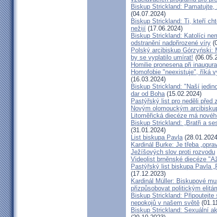
Biskup Strickland: Pamatujte,
(04.07.2024)
Biskup Strickland: Ti, kteří ch
nežijí
(17.06.2024)
Biskup Strickland: Katolíci ne
odstranění nadpřirozené víry
(0
Polský arcibiskup Górzyński: 
by se vyplatilo umírat!
(06.05.
Homilie pronesena při inaugur
Homofobie "neexistuje", říká 
(16.03.2024)
Biskup Strickland: "Naší jedin
dar od Boha
(15.02.2024)
Pastýřský list pro neděli pře
Novým olomouckým arcibiskup
Litoměřická diecéze má novéh
Biskup Strickland: „Bratři a se
(31.01.2024)
List biskupa Pavla
(28.01.2024
Kardinál Burke: Je třeba „opr
Ježíšových slov proti rozvodu
Videolist brněnské diecéze "
Pastýřský list biskupa Pav
(17.12.2023)
Kardinál Müller: Biskupové mus
přizpůsobovat politickým elitá
Biskup Strickland: Připoutejte
nepokojů v našem světě
(01.1
Biskup Strickland: Sexuální ak