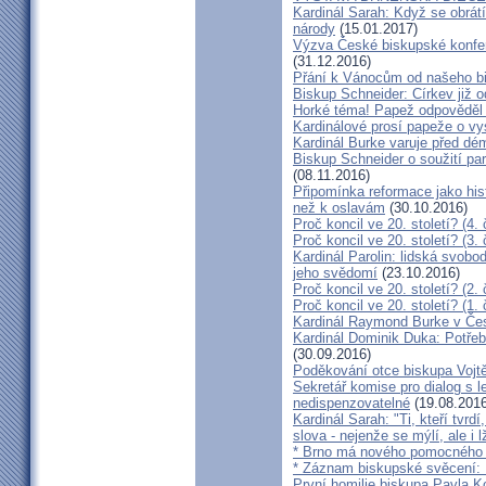
Kardinál Sarah: Když se obrát
národy
(15.01.2017)
Výzva České biskupské konfer
(31.12.2016)
Přání k Vánocům od našeho b
Biskup Schneider: Církev již 
Horké téma! Papež odpověděl 
Kardinálové prosí papeže o vys
Kardinál Burke varuje před d
Biskup Schneider o soužití p
(08.11.2016)
Připomínka reformace jako hi
než k oslavám
(30.10.2016)
Proč koncil ve 20. století? (4. 
Proč koncil ve 20. století? (3. 
Kardinál Parolin: lidská svobo
jeho svědomí
(23.10.2016)
Proč koncil ve 20. století? (2. 
Proč koncil ve 20. století? (1. 
Kardinál Raymond Burke v Čes
Kardinál Dominik Duka: Potře
(30.09.2016)
Poděkování otce biskupa Vojt
Sekretář komise pro dialog s l
nedispenzovatelné
(19.08.2016
Kardinál Sarah: "Ti, kteří tvrd
slova - nejenže se mýlí, ale i l
* Brno má nového pomocného b
* Záznam biskupské svěcení: B
První homilie biskupa Pavla K