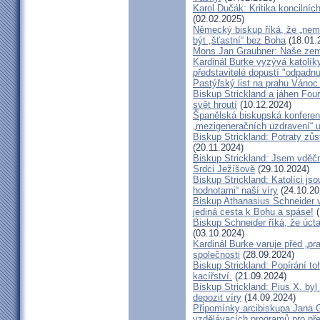
Karol Dučák: Kritika koncilníc
(02.02.2025)
Německý biskup říká, že „nem
být „šťastní“ bez Boha
(18.01.
Mons Jan Graubner: Naše ze
Kardinál Burke vyzývá katolíky,
představitelé dopustí "odpadnu
Pastýřský list na prahu Vánoc
Biskup Strickland a jáhen Four
svět hroutí
(10.12.2024)
Španělská biskupská konferenc
„mezigeneračních uzdravení“ u
Biskup Strickland: Potraty zů
(20.11.2024)
Biskup Strickland: Jsem vděčn
Srdci Ježíšově
(29.10.2024)
Biskup Strickland: Katolíci jso
hodnotami“ naší víry
(24.10.20
Biskup Athanasius Schneider vy
jediná cesta k Bohu a spáse!
(
Biskup Schneider říká, že úct
(03.10.2024)
Kardinál Burke varuje před „pr
společnosti
(28.09.2024)
Biskup Strickland: Popírání to
kacířství.
(21.09.2024)
Biskup Strickland: Pius X. by
depozit víry
(14.09.2024)
Připomínky arcibiskupa Jana 
vzdělávacích programů pro pře