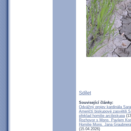
Sdílet
Související články:
Odvážný projev kardinála Sar
Američtí biskupové zasvětili 
překlad homilie arcibiskupa
(13
Rozhovor s Mpns. Pavlem Ko
Homilie Mons. Jana Graubnera 
(15.04.2026)