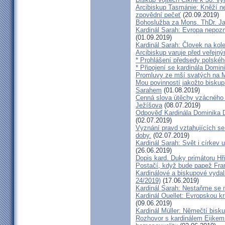
Arcibiskup Tasmánie: Kněží n
zpovědní pečeť
(20.09.2019)
Bohoslužba za Mons. ThDr. Ja
Kardinál Sarah: Evropa nepozn
(01.09.2019)
Kardinál Sarah: Človek na kol
Arcibiskup varuje před veřejn
* Prohlášení předsedy polskéh
* Připojení se kardinála Domi
Promluvy ze mší svatých na Ml
Mou povinností jakožto biskup
Sarahem
(01.08.2019)
Cenná slova útěchy vzácného 
Ježíšova
(08.07.2019)
Odpověď Kardinála Dominika D
(02.07.2019)
Vyznání pravd vztahujících se
doby.
(02.07.2019)
Kardinál Sarah: Svět i církev u
(26.06.2019)
Dopis kard. Duky primátoru Hř
Postačí, když bude papež Fran
Kardinálové a biskupové vydali 
24/2019)
(17.06.2019)
Kardinál Sarah: Nestaňme se m
Kardinál Ouellet: Evropskou k
(09.06.2019)
Kardinál Müller: Němečtí bisk
Rozhovor s kardinálem Eijkem: