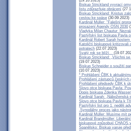
(29.10.2023)
Biskup Strickland vyvrací omyl
listu zdůrazňuje obrácení
(27.1
Biskup Strickland: Kristus zalo
cestou ke spáse
(30.09.2023)
Kardinál Müller: "Falešní pror
prosazení Agendy OSN 2030
(
Vladyka Milan Chautur: Nezra
Pastýřský list biskupa Pavla o
Kardinál Robert Sarah hostem 
Katoličtí biskupové kritizovali
potratech
(22.07.2023)
Svatý rok se blíží...
(19.07.20
Biskup Strickland: „Všichni se
(19.07.2023)
Biskup Schneider o soužití p
(10.07.2023)
* Prohlášení ČBK k aktuálnímu
Prohlášení zástupců českých c
Prohlášení předsedy ČBK k út
Slovo otce biskupa Pavla: Pov
Dopis biskupa Zdenka Wasserb
Kardinál Sarah: „Náboženská 
Slovo otce biskupa Pavla k Tří
Pastýřský list pro 1. neděli ad
„Synodálny proces jako nástro
Kardinál Müller: Musíme mít p
Kardinál Brandmüller: Liberální
biskupové způsobují CHAOS v 
Španělsko: Biskup varuje před