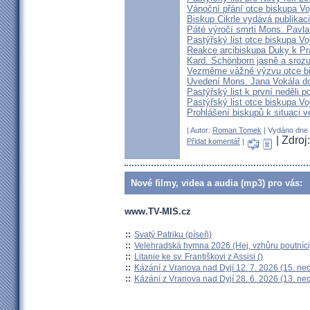
Vánoční přání otce biskupa V
Biskup Cikrle vydává publikac
Páté výročí smrti Mons. Pavla
Pastýřský list otce biskupa V
Reakce arcibiskupa Duky k Pr
Kard. Schönborn jasně a srozu
Vezměme vážně výzvu otce b
Uvedení Mons. Jana Vokála d
Pastýřský list k první neděli p
Pastýřský list otce biskupa Vo
Prohlášení biskupů k situaci v
| Autor:
Roman Tomek
| Vydáno dne 2
| Zdroj:
Přidat komentář
|
Nové filmy, videa a audia (mp3) pro vás:
www.TV-MIS.cz
::
Svatý Patriku (píseň)
::
Velehradská hymna 2026 (Hej, vzhůru poutníci
::
Litanie ke sv. Františkovi z Assisi ()
::
Kázání z Vranova nad Dyjí 12. 7. 2026 (15. ne
::
Kázání z Vranova nad Dyjí 28. 6. 2026 (13. ne