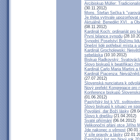
Arcibiskup Müller: Tradicional
(30.11.2012)
Mons. Štefan Sečka k "varován
Je třeba vytrvale upozorňovat
Aktuálně: Benedikt XVI.. a Ob
(08.11.2012)
Kardinál Koch: ordinariát pro l
První bilance synodu
(28.10.2
Synodní Poselství Božímu lid
Dnešní lidé potřebují místa a u
Kardinál Grocholewski: Největ
sebeláska
(10.10.2012)
Biskup Radkovský: Svatováclavs
Slovo biskupů k beatifikaci čt
Kardinál Carlo Maria Martini a
Kardinál Piacenza: Nejvážněj
(27.07.2012)
Slovenská nunciatura k odvol
Nový prefekt Kongregace pro 
Konference biskupů Slovenska
(01.06.2012)
Pastýřský list k VII. světovém
Slovo biskupů k situaci ve spo
Povolání, dar Boží lásky
(28.0
Slovo k dnešku
(21.04.2012)
Svaté přijímání
(06.04.2012)
Velikonoční přání otce Jiřího 
Jde nakonec o věrnost
(30.01.
V síle pravdy a lásky
(22.01.2
Pastýřský list pro Nový rok 2