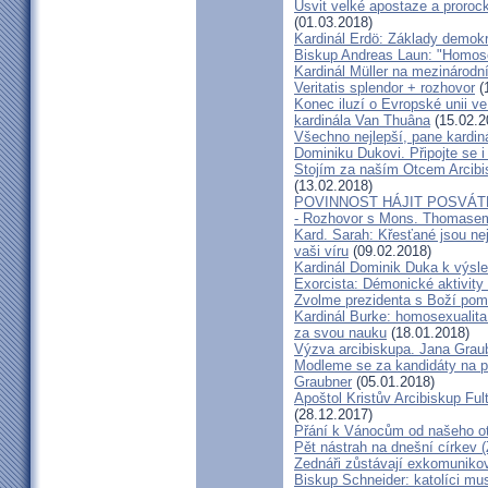
Úsvit velké apostaze a proroc
(01.03.2018)
Kardinál Erdö: Základy demokra
Biskup Andreas Laun: "Homos
Kardinál Müller na mezinárodní
Veritatis splendor + rozhovor
(
Konec iluzí o Evropské unii ve
kardinála Van Thuâna
(15.02.2
Všechno nejlepší, pane kardiná
Dominiku Dukovi. Připojte se i
Stojím za naším Otcem Arcib
(13.02.2018)
POVINNOST HÁJIT POSVÁT
- Rozhovor s Mons. Thomase
Kard. Sarah: Křesťané jsou ne
vaši víru
(09.02.2018)
Kardinál Dominik Duka k výsl
Exorcista: Démonické aktivity
Zvolme prezidenta s Boží pom
Kardinál Burke: homosexualita
za svou nauku
(18.01.2018)
Výzva arcibiskupa. Jana Grau
Modleme se za kandidáty na pr
Graubner
(05.01.2018)
Apoštol Kristův Arcibiskup Ful
(28.12.2017)
Přání k Vánocům od našeho ot
Pět nástrah na dnešní církev (
Zednáři zůstávají exkomunikova
Biskup Schneider: katolíci mus