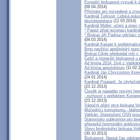
Evropští biskupové vyzvali k 
(09.04.2014)
Přijímání pro rozvedené a zn
Kardinál Turkson: Lidská práva 
dezinterpretace
(12.03.2014)
Kardinál Müller: učení a praxi 
* Papež přijal rezignaci kardin
* Biskup Jiří Paďour odchází 
(04.03.2014)
Kardinál Kasper k problemati
Brno navštíví apoštolský nun
Biskup Cikrle předsedal mši v 
Čeští a moravští biskupové u 
Ad limina 2014: živě z Vatik
Ad limina apostolorum
(11.02.
Kardinál Ján Chryzostom Kore
(24.01.2014)
Kardinál Poupard: Je zbytečné 
(23.12.2013)
Člověk je napadán novými he
- rozhovor s prefektem Kongre
(23.12.2013)
Vánoční přání otce biskupa Vo
Mučedníci komunismu - blahos
Vatikán: Doporučení OSN jsou
Stanovisko subkomise pro bioe
přípravků hormonální antikon
Slovo brněnského biskupa Vojt
(30.10.2013)
Biskupové: Nastal čas odstran