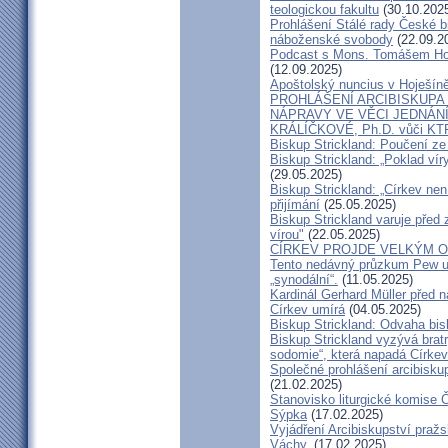
teologickou fakultu
(30.10.202
Prohlášení Stálé rady České b
náboženské svobody
(22.09.2
Podcast s Mons. Tomášem Ho
(12.09.2025)
Apoštolský nuncius v Hoješín
PROHLÁŠENÍ ARCIBISKUPA
NÁPRAVY VE VĚCI JEDNÁNÍ
KRÁLÍČKOVÉ, Ph.D. vůči KT
Biskup Strickland: Poučení 
Biskup Strickland: „Poklad ví
(29.05.2025)
Biskup Strickland: „Církev nen
přijímání
(25.05.2025)
Biskup Strickland varuje před 
vírou"
(22.05.2025)
CÍRKEV PROJDE VELKÝM O
Tento nedávný průzkum Pew uk
„synodální“.
(11.05.2025)
Kardinál Gerhard Müller před 
Církev umírá
(04.05.2025)
Biskup Strickland: Odvaha bi
Biskup Strickland vyzývá bratry
sodomie“, která napadá Církev
Společné prohlášení arcibisk
(21.02.2025)
Stanovisko liturgické komise
Sýpka
(17.02.2025)
Vyjádření Arcibiskupství pra
Váchy.
(17.02.2025)