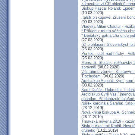
zdravotnictví ČR ohledně shr
Biskup Pascal Roland: Epidem
(10.03.2020)
Italští biskupové: Zrušení boh
(09.03.2020)
Vladyka Milan Chautur - Rizika
* Příklad z místa vážného o
* Benátský patriarcha chce je
(27.02.2020)
(Z) prohlášení Slovenských b
(26.02.2020)
Pentos - pláč nad hříchy - Ve
(25.02.2020)
Mons. S. Stolárik, rožňavský
správně!
(08.02.2020)
'Zůstaňme věrnými Kristovými 
'Pochodem'
(04.02.2020)
Arcibiskup Aupetit: Kým jsem 
(03.02.2020)
Karol Dučák: Dobrodiní Triden
Arcibiskup Cyril Vasiľ jmenov
eparchie. Předcházelo falešné
Nářek kardinála Saraha: Katoli
(23.12.2019)
Nová kniha biskupa A. Schneid
(26.11.2019)
Trnavská novéna 2019 - kázá
Biskup Vlastimil Kročil: Nesp
druhého
(13.11.2019)
Biskup Vojtěch Cikrle k 30. v