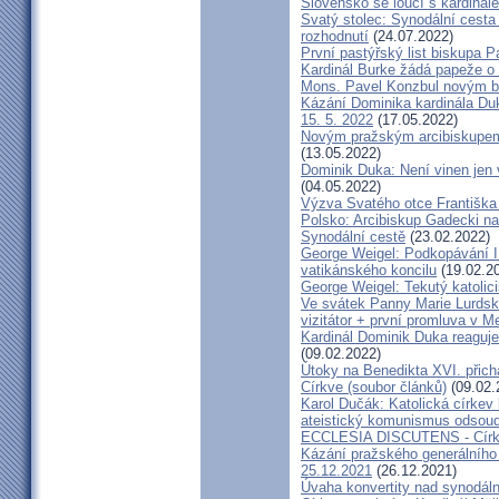
Slovensko se loučí s kardin
Svatý stolec: Synodální cesta
rozhodnutí
(24.07.2022)
První pastýřský list biskupa P
Kardinál Burke žádá papeže o
Mons. Pavel Konzbul novým b
Kázání Dominika kardinála Duky
15. 5. 2022
(17.05.2022)
Novým pražským arcibiskupem
(13.05.2022)
Dominik Duka: Není vinen jen vo
(04.05.2022)
Výzva Svatého otce Františka
Polsko: Arcibiskup Gadecki na
Synodální cestě
(23.02.2022)
George Weigel: Podkopávání II
vatikánského koncilu
(19.02.2
George Weigel: Tekutý katoli
Ve svátek Panny Marie Lurdské
vizitátor + první promluva v M
Kardinál Dominik Duka reaguje
(09.02.2022)
Útoky na Benedikta XVI. přichá
Církve (soubor článků)
(09.02.
Karol Dučák: Katolická círke
ateistický komunismus odsoud
ECCLESIA DISCUTENS - Církev
Kázání pražského generálního 
25.12.2021
(26.12.2021)
Úvaha konvertity nad synodáln