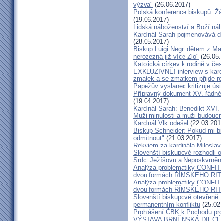
výzva"
(26.06.2017)
Polská konference biskupů: Žá
(19.06.2017)
Lidská náboženství a Boží ná
Kardinál Sarah pojmenovává dik
(28.05.2017)
Biskup Luigi Negri dětem z Ma
nerozezná již více Zlo"
(26.05.
Katolická církev k rodině v če
EXKLUZIVNĚ! interview s kar
zmatek a se zmatkem přijde ro
Papežův vyslanec kritizuje úsi
Přípravný dokument XV. řádné
(19.04.2017)
Kardinál Sarah: Benedikt XVI
Muži minulosti a muži budoucno
Kardinál Vlk odešel
(22.03.201
Biskup Schneider: Pokud mi bi
odmítnout"
(21.03.2017)
Rekviem za kardinála Milosla
Slovenští biskupové rozhodli
Srdci Ježíšovu a Neposkvrně
Analýza problematiky CON
dvou formách ŘÍMSKEHO RITU
Analýza problematiky CON
dvou formách ŘÍMSKÉHO RIT
Slovenští biskupové otevřeně:
permanentním konfliktu
(25.02
Prohlášení ČBK k Pochodu pro 
VÝSTAVA BRNĚNSKÁ DIECÉ