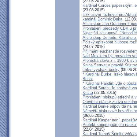
(27.08.2015)
Kardinál Cordes papežským l
(23.08.2015)
Exkluzivní rozhovor pro Aktual
kardinál Dominik Duka.
(12.08
Arcibiskup Jan Graubner k pa
Prohlášení předsedy ČBK u pří
Nigerijští biskupové: "Nepodl
Arcibiskup Detroitu: Kázat pro
Polský episkopát hluboce rozča
(24.07.2015)
Přijímání eucharistie rozveden
Nad Mexikem byl proveden ve
Prorocká slova z r. 1980 k syn
Kniha Setrvat v pravdě Kristov
církvi vychází česky
(09.06.20
* Kardinál Burke: Irsko hlaso
Boha"
* Kardinál Parolin: Jde o poráž
Kardinál Sarah: Je správné vy
Krista
(27.05.2015)
Prohlášení biskupů střední a 
Otevření otázky znovu sezdan
Kardinál Burke odpovídá na ne
Němečtí biskupové hovoří o hr
(06.05.2015)
Kardinál Kasper není „papežův
Prefekt kongregace pro nauku 
(22.04.2015)
Kardinál Tomáš Špidlík
věčnaj