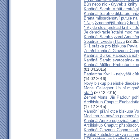
Bůh nebo nic - úryvek z knihy
Kardinál Sarah: Vrátit centrální
Kardinál Sarah o diktatuře hr
Brána milosrdenství putuje na
* Nejvýznamnější africký kardi
* Vyjde slov. překlad knihy "B
Je demokracie 'totální moc me
Kardinál Sarah vyzval Američ
Soudruzi zvedají hlavu
(22.05.
6+1 otázka pro biskupa Pavla
Zemřel kardinál Giovanni Cop
Kardinál Burke: Papežova exh
Kardinál Sarah: svatostánek n
Kardinál Müller: Protestantiza
(01.04.2016)
Patriarcha Kyrill - nejvyšší cí
(14.02.2016)
Nový biskup plzeňské diecéze
Mons. Gallagher: Unijní migrač
států
(20.12.2015)
Zemřel Mons. Jiří Paďour, poh
Arcibiskup Chaput: Eucharisti
(17.12.2015)
Vánoční přání otce biskupa Vo
Modlitba za nového pomocnéh
Kardinál Arinze odpovídá kardi
Arcibiskup Chaput: přizpůsobi
Kardinál Giovanni Coppa slav
Pohled katolické církve na imi