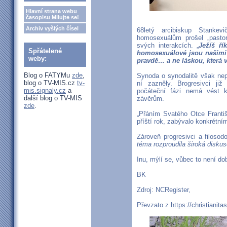
Hlavní strana webu
časopisu Milujte se!
Archiv vyšlých čísel
68letý arcibiskup Stanke
homosexuálům prošel „pastora
svých interakcích. „
Ježíš ř
Spřátelené
homosexuálové jsou našimi 
weby:
pravdě… a ne láskou, která 
Blog o FATYMu
zde
,
Synoda o synodalitě však nep
blog o TV-MIS.cz
tv-
ní zazněly. Brogresivci ji
mis.signaly.cz
a
počáteční fázi nemá vést 
další blog o TV-MIS
závěrům.
zde
.
„Přáním Svatého Otce Františ
příští rok, zabývalo konkrét
Zároveň progresivci a filosodo
téma rozproudila široká disku
Inu, mýlí se, vůbec to není do
BK
Zdroj: NCRegister,
Převzato z
https://christianita