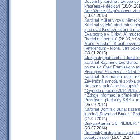
Bosenský kardinál: Evropa se
křesťanské dědictví
(18.04.20
Nemůžeme přizpůsobovat víru d
(13.04.2015)
Kardinál Műller vyzval němec
Kardinál vytýká předsedovi 
ignorovat Kristovo učení o ma
Dva postoje v Církvi: A) muče
"tvrdého slovníku"
(26.03.2015
Mons. Vlastimil Kročil novým
Referendum - Mons. Ján Sokol:
(30.01.2015)
Ukrajinský patriarcha Filaret kr
Kardinál Raymond Leo Burke: 
pouze sv. Otec František to m
Biskupové Slovenska: Odmítíme
Kardinál Duka napsal dopis r
Závěrečná synodální zpráva p
Reflexe v poločase biskupské
* Synoda o rodině 2014-2015: 
* Zdroje informací a přímé pře
Prohlášení předsedy KBS k ro
(06.09.2014)
Kardinál Dominik Duka: kázání
kardinál Raymond Burke: "Pot
(21.08.2014)
Biskup Atanáš SCHNEIDER: "Na
(20.07.2014)
Řezenský biskup kritizuje gen
počatých dětí
(16.04.2014)