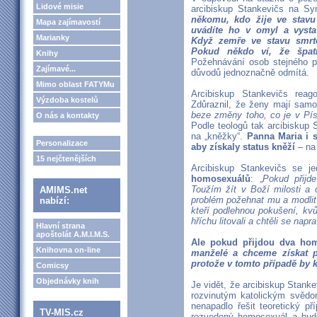
Lidové misie
arcibiskup Stankevičs na Sy
někomu, kdo žije ve stavu
Mapa zajímavostí
uvádíte ho v omyl a vyst
Marianky
Když zemře ve stavu smrte
Pokud někdo ví, že špatn
Knihy
Požehnávání osob stejného po
Zajímavé...
důvodů jednoznačně odmítá.
Mimo oblast FATYMu
Arcibiskup Stankevičs reag
Výzdoba kostelů
Zdůraznil, že ženy mají samo
beze změny toho, co je v Pís
O nás a kontakty
Podle teologů tak arcibiskup
na „kněžky“.
Panna Maria i s
Personalizace
aby získaly status kněží
– na 
15 nejčtenějších
Arcibiskup Stankevičs se j
homosexuálů
: „
Pokud přijd
Toužím žít v Boží milosti a c
AMIMS.net
problém požehnat mu a modlit s
nabízí:
kteří podlehnou pokušení, kvůl
hříchu litovali a chtěli se napra
Hlavní strana
apoštolát A.M.I.M.S.
Ale pokud přijdou dva hom
Knihovna on-line
manželé a chceme získat p
protože v tomto případě by 
Comicsy
Objednávky knih
Je vidět, že arcibiskup Stan
rozvinutým katolickým svěd
nenapadlo řešit teoretický př
TV-MIS.cz
rozvedený homosexuál a bud