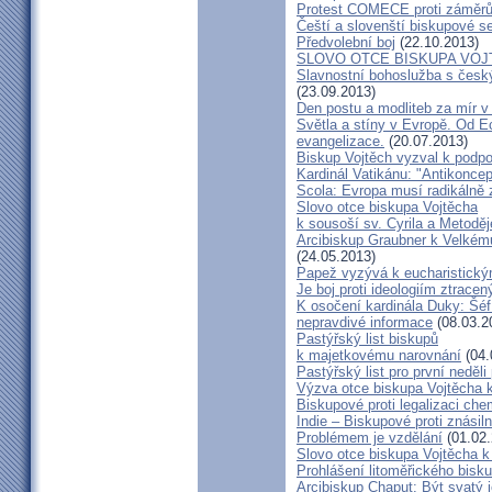
Protest COMECE proti záměr
Čeští a slovenští biskupové s
Předvolební boj
(22.10.2013)
SLOVO OTCE BISKUPA VOJ
Slavnostní bohoslužba s česk
(23.09.2013)
Den postu a modliteb za mír v 
Světla a stíny v Evropě. Od Ec
evangelizace.
(20.07.2013)
Biskup Vojtěch vyzval k podpoř
Kardinál Vatikánu: "Antikonce
Scola: Evropa musí radikálně z
Slovo otce biskupa Vojtěcha
k sousoší sv. Cyrila a Metodě
Arcibiskup Graubner k Velkém
(24.05.2013)
Papež vyzývá k eucharistick
Je boj proti ideologiím ztracen
K osočení kardinála Duky: Šéf
nepravdivé informace
(08.03.2
Pastýřský list biskupů
k majetkovému narovnání
(04.
Pastýřský list pro první neděli
Výzva otce biskupa Vojtěcha 
Biskupové proti legalizaci ch
Indie – Biskupové proti znásil
Problémem je vzdělání
(01.02.
Slovo otce biskupa Vojtěcha 
Prohlášení litoměřického bis
Arcibiskup Chaput: Být svatý j