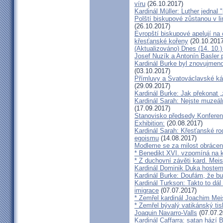
víru
(26.10.2017)
Kardinál Müller: Luther jednal
Polští biskupové zůstanou v li
(26.10.2017)
Evropští biskupové apelují na 
křesťanské kořeny
(20.10.2017
(Aktualizováno) Dnes (14. 10.)
Josef Nuzík a Antonín Basler
Kardinál Burke byl znovujmen
(03.10.2017)
Přímluvy a Svatováclavské káz
(29.09.2017)
Kardinál Burke: Jak překonat 
Kardinál Sarah: Nejste muzeální
(17.09.2017)
Stanovisko předsedy Konfere
Exhibition:
(20.08.2017)
Kardinál Sarah: Křesťanské ro
egoismu
(14.08.2017)
Modleme se za milost obrácení
* Benedikt XVI. vzpomíná na k
* Z duchovní závěti kard. Mei
Kardinál Dominik Duka hoste
Kardinál Burke: Doufám, že bud
Kardinál Turkson: Takto to dál
imigrace
(07.07.2017)
* Zemřel kardinál Joachim Mei
* Zemřel bývalý vatikánský ti
Joaquin Navarro-Valls
(07.07.2
Kardinál Caffarra: satan hází B