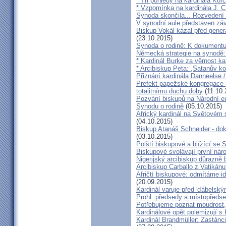
* Tři pohledy na kardinála Kor
* Vzpomínka na kardinála J. C
Synoda skončila... Rozvedení p
V synodní aule představen z
Biskup Vokál kázal před gen
(23.10.2015)
Synoda o rodině: K dokumentu
Německá strategie na synodě: 
* Kardinál Burke za věrnost ka
* Arcibiskup Peta: ,Satanův kou
Přiznání kardinála Danneelse /
Prefekt papežské kongregace 
totalitnímu duchu doby
(11.10.
Pozvání biskupů na Národní e
Synodu o rodině
(05.10.2015)
Africký kardinál na Světovém 
(04.10.2015)
Biskup Atanáš Schneider - d
(03.10.2015)
Polští biskupové a blížící se
Biskupové svolávají první nár
Nigerijský arcibiskup důrazně 
Arcibiskup Carballo z Vatikánu
Afričtí biskupové: odmítáme i
(20.09.2015)
Kardinál varuje před 'ďábelsk
Prohl. předsedy a místopředse
Potřebujeme poznat moudrost, 
Kardinálové opět polemizují s
Kardinál Brandmüller: Zastánci