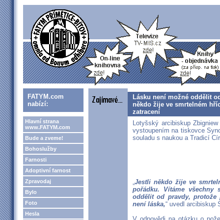
FATYM.com
Lásku není možné oddělit od
nabízí:
někdo žije ve smrtelném hří
zatracení
Hlavní strana
Lotyšský arcibiskup Zbignie
www.FATYM.com
vystoupením na tiskovce Synod
souladu s naukou a Tradicí Cí
Bude a zveme!
Bohoslužby
Farnosti
Adoptivní farnost
Zpravodaj
„
Jestli někdo žije ve smrte
pořádku. Vítáme všechny s
Bylo
oddělit od pravdy, protože
Foto
není láska,
“ uvedl arcibiskup 
Hesla
V odpovědi na otázku o pože