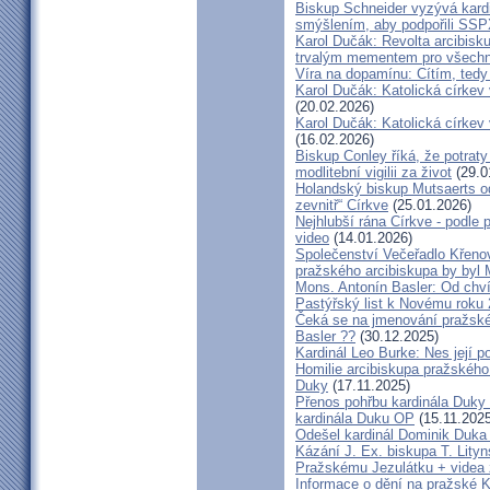
Biskup Schneider vyzývá kardi
smýšlením, aby podpořili SS
Karol Dučák: Revolta arcibisk
trvalým mementem pro všechny
Víra na dopamínu: Cítím, ted
Karol Dučák: Katolická církev v
(20.02.2026)
Karol Dučák: Katolická církev v
(16.02.2026)
Biskup Conley říká, že potrat
modlitební vigilii za život
(29.0
Holandský biskup Mutsaerts ods
zevnitř“ Církve
(25.01.2026)
Nejhlubší rána Církve - podle
video
(14.01.2026)
Společenství Večeřadlo Křeno
pražského arcibiskupa by byl 
Mons. Antonín Basler: Od chvíl
Pastýřský list k Novému roku
Čeká se na jmenování pražské
Basler ??
(30.12.2025)
Kardinál Leo Burke: Nes její p
Homilie arcibiskupa pražského
Duky
(17.11.2025)
Přenos pohřbu kardinála Duky
kardinála Duku OP
(15.11.2025
Odešel kardinál Dominik Duka 
Kázání J. Ex. biskupa T. Lity
Pražskému Jezulátku + videa 
Informace o dění na pražské Ka