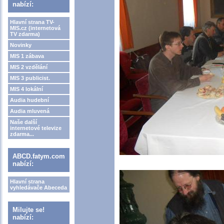
nabízí:
Hlavní strana TV-
MIS.cz (internetová
TV zdarma)
Novinky
MIS 1 zábava
MIS 2 vzdělání
MIS 3 publicist.
MIS 4 lokální
Audia hudební
Audia mluvená
Naše další
internetové televize
zdarma...
ABCD.fatym.com
nabízí:
Hlavní strana
vyhledávače Abeceda
Milujte se!
nabízí: