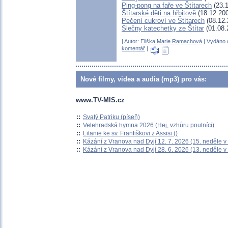
Ping-pong na faře ve Štítarech
(23.1
Štítarské děti na hřbitově
(18.12.20
Pečení cukroví ve Štítarech
(08.12.
Slečny katechetky ze Štítar
(01.08.
| Autor:
Eliška Marie Ramachová
| Vydáno d
komentář
|
Nové filmy, videa a audia (mp3) pro vás:
www.TV-MIS.cz
::
Svatý Patriku (píseň)
::
Velehradská hymna 2026 (Hej, vzhůru poutníci)
::
Litanie ke sv. Františkovi z Assisi ()
::
Kázání z Vranova nad Dyjí 12. 7. 2026 (15. neděle v
::
Kázání z Vranova nad Dyjí 28. 6. 2026 (13. neděle v