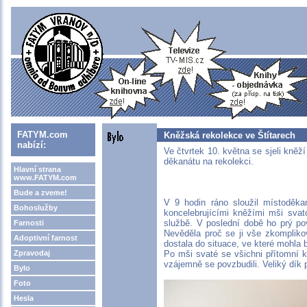
FATYM.com
Kněžská rekolekce ve Štítarech
nabízí:
Ve čtvrtek 10. května se sjeli kně
děkanátu na rekolekci.
Hlavní strana
www.FATYM.com
Bude a zveme!
V 9 hodin ráno sloužil místoděka
Bohoslužby
koncelebrujícími kněžími mši sva
službě. V poslední době ho prý pov
Farnosti
Nevěděla proč se ji vše zkomplikov
Adoptivní farnost
dostala do situace, ve které mohla
Zpravodaj
Po mši svaté se všichni přítomní kn
vzájemně se povzbudili. Veliký dík pa
Bylo
Foto
Hesla