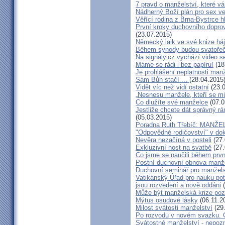
7 pravd o manželství, které v
Nádherný Boží plán pro sex v
Věřící rodina z Brna-Bystrce 
První kroky duchovního doprov
(23.07.2015)
Německý laik ve své knize há
Během synody budou svatořečen
Na signály.cz vychází video s
Máme se rádi i bez papíru!
(18
Je prohlášení neplatnosti manž
Sám Bůh stačí ...
(28.04.2015
Vidět víc než vidí ostatní
(23.0
„Nesnesu manžele, kteří se milu
Co dlužíte své manželce
(07.0
Jestliže chcete dát správný rám
(05.03.2015)
Poradna Ruth Třebíč: MANŽ
"Odpovědné rodičovství" v do
Nevěra nezačíná v posteli
(27.
Exkluzivní host na svatbě
(27.
Co jsme se naučili během prvn
Postní duchovní obnova manž
Duchovní seminář pro manžel
Vatikánský Úřad pro nauku potv
jsou rozvedení a nově oddáni
(
Může být manželská krize poz
Mýtus osudové lásky
(06.11.2
Milost svátosti manželství
(29
Po rozvodu v novém svazku. C
Svátostné manželství - nepoz