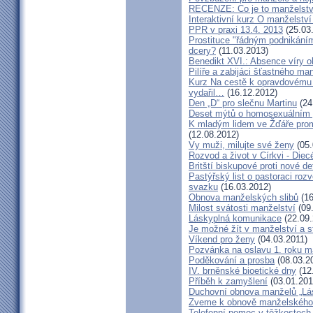
RECENZE: Co je to manželstv
Interaktivní kurz O manželství
PPR v praxi 13.4. 2013
(25.03
Prostituce "řádným podnikání
dcery?
(11.03.2013)
Benedikt XVI.: Absence víry o
Pilíře a zabijáci šťastného ma
Kurz Na cestě k opravdovému 
vydařil…
(16.12.2012)
Den „D“ pro slečnu Martinu
(24
Deset mýtů o homosexuálním 
K mladým lidem ve Žďáře prom
(12.08.2012)
Vy muži, milujte své ženy
(05.
Rozvod a život v Církvi - Diec
Britští biskupové proti nové d
Pastýřský list o pastoraci roz
svazku
(16.03.2012)
Obnova manželských slibů
(16
Milost svátosti manželství
(09.
Láskyplná komunikace
(22.09.
Je možné žít v manželství a 
Víkend pro ženy
(04.03.2011)
Pozvánka na oslavu 1. roku m
Poděkování a prosba
(08.03.2
IV. brněnské bioetické dny
(12
Příběh k zamyšlení
(03.01.201
Duchovní obnova manželů „Lás
Zveme k obnově manželského 
Telefonní pomoc v těžkostech 