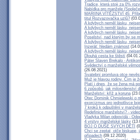
Tradice, která stoji za 0% roz
Nabídka pro manžele (Společen
MARIINA VÍTĚZSTVÍ 45: Příbě
titul Rozvazovačka uzlů?
(03.0
A kdybych neměl lásku, nejsem
A kdybych neměl lásku, nejsem
A kdybych neměl lásku, nejsem
Poselství, nad kterým by se 
A kdybych neměl lásku, nejsem
Inzerát: hledám známost
(14.0
A kdybych neměl lásku, nejsem
Dlouhá cesta ke štěstí
(04.01.
Páter Slaven Brekalo - Antiko
Svědectví o manželské věrnost
(26.08.2021)
Svatební promluva otce nevěs
Muž je hlavou rodiny. Čím je 
Platí i dnes, že se žena má 
6 způsobů, jak milosrdenství d
Manželství: kříž a koruna
(23.
Otec Dominik Chmielewski o m
exorcizmus pro jednotlivce boj
7 kroků k odpuštění v manžels
Redefinice manželství? - vide
Vladyka Milan odpovídá - Odp
4 vrstvy manželské lásky
(13.
BOJ O DUŠE SVÝCH DĚTÍ
(0
Chci se zeptat, otče biskupe, 
případech
(09.12.2020)