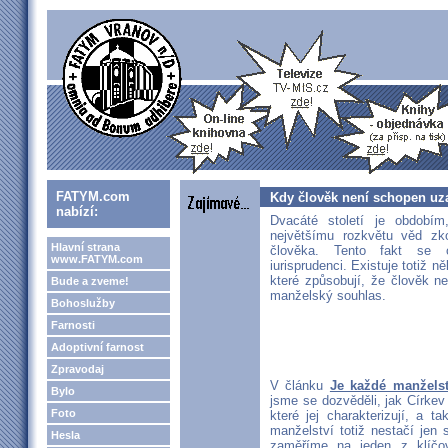
FATYM.com
Kdy člověk není schopen uza
nabízí:
Dvacáté století je období
největšímu rozkvětu věd zk
Hlavní strana
člověka. Tento fakt se 
www.FATYM.com
iurisprudenci. Existuje totiž n
které způsobují, že člověk n
Bude a zveme!
manželský souhlas.
Bohoslužby
Farnosti
Adoptivní farnost
Zpravodaj
V článku
Je každé manželst
Bylo
jsme se dozvěděli, jak Církev
Foto
které jej charakterizují, a 
manželství totiž nestačí jen
Hesla
zaměříme na jeden z klíčový