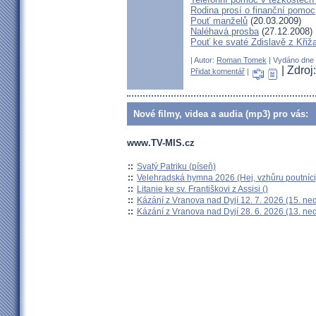
Rodina prosí o finanční pomoc
Pouť manželů
(20.03.2009)
Naléhavá prosba
(27.12.2008)
Pouť ke svaté Zdislavě z Křiž
| Autor:
Roman Tomek
| Vydáno dne 1
| Zdro
Přidat komentář
|
Nové filmy, videa a audia (mp3) pro vás:
www.TV-MIS.cz
::
Svatý Patriku (píseň)
::
Velehradská hymna 2026 (Hej, vzhůru poutníci
::
Litanie ke sv. Františkovi z Assisi ()
::
Kázání z Vranova nad Dyjí 12. 7. 2026 (15. ne
::
Kázání z Vranova nad Dyjí 28. 6. 2026 (13. ne