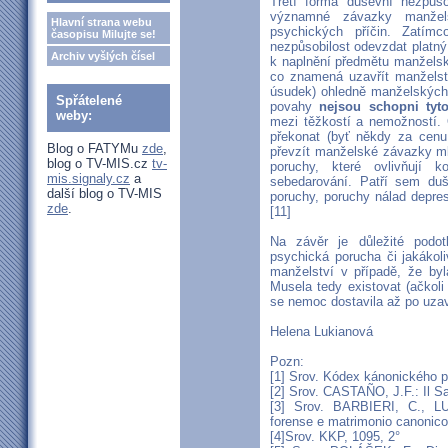
Třetí forma duševní nezpůso
významné závazky manžels
Hlavní strana webu
psychických příčin. Zatím
časopisu Milujte se!
nezpůsobilost odevzdat platný
Archiv vyšlých čísel
k naplnění předmětu manželsk
co znamená uzavřít manželstv
úsudek) ohledně manželských p
Spřátelené
povahy
nejsou schopni tyto
weby:
mezi těžkostí a nemožností. 
překonat (byť někdy za cenu 
Blog o FATYMu
zde
,
převzít manželské závazky ml
blog o TV-MIS.cz
tv-
poruchy, které ovlivňují
mis.signaly.cz
a
sebedarování. Patří sem duš
další blog o TV-MIS
poruchy, poruchy nálad depres
zde
.
[11]
Na závěr je důležité podo
psychická porucha či jakákol
manželství v případě, že by
Musela tedy existovat (ačkoli
se nemoc dostavila až po uzav
Helena Lukianová
Pozn:
[1] Srov. Kódex kánonického p
[2] Srov. CASTAÑO, J.F.: Il S
[3] Srov. BARBIERI, C., L
forense e matrimonio canonico
[4]Srov. KKP, 1095, 2°