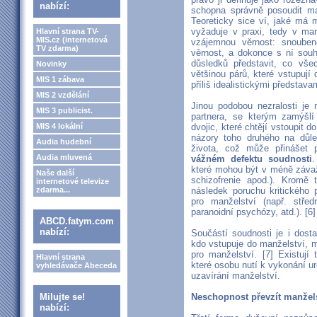
nabízí:
schopna správně posoudit ma
Teoreticky sice ví, jaké má m
vyžaduje v praxi, tedy v man
Hlavní strana TV-
MIS.cz (internetová
vzájemnou věrnost: snouben
TV zdarma)
věrnost, a dokonce s ní souh
důsledků představit, co vše
Novinky
většinou párů, které vstupuj
MIS 1 zábava
příliš idealistickými představa
MIS 2 vzdělání
Jinou podobou nezralosti je
MIS 3 publicist.
partnera, se kterým zamýšlí
MIS 4 lokální
dvojic, které chtějí vstoupit 
názory toho druhého na důle
Audia hudební
života, což může přinášet 
Audia mluvená
vážném defektu soudnosti
.
které mohou být v méně závaž
Naše další
schizofrenie apod.). Kromě
internetové televize
zdarma...
následek poruchu kritického
pro manželství (např. stře
paranoidní psychózy, atd.). [6]
ABCD.fatym.com
nabízí:
Součástí soudnosti je i dost
kdo vstupuje do manželství, 
pro manželství. [7] Existují
Hlavní strana
které osobu nutí k vykonání ur
vyhledávače Abeceda
uzavírání manželství.
Milujte se!
Neschopnost převzít manžel
nabízí: