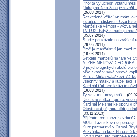
Priorita výlučnost vztahu mezi
(Jako) muže a ženu je stvořil.
(25.08.2014)
Rozvedené věřící vnímám jako
jezuitou Ladislavem Csontos
Manželská věrnost - výzva ne
TV LUX: Když zkrachuje manžel
(05.07.2014)
Studie poukázala na zvýšení r
(28.06.2014)
Proč je manželství jen mezi m
(19.06.2014)
Setkání manželů na faře ve Št
ALZHEIMEROVA CHOROBA - d
9 psychologických úkolů pro d
Mše svatá v nově opravé kapl
Peťo a Mirka Valaškovi: Až kd
všechny masky a iluze, jací j
Kardinál Caffarra kritizuje ná
(18.03.2014)
Ty se v tom nevyznáš...
(09.0
Diecézní setkání pro rozveden
Kardinál Meisner ke sporu o př
Otevřenost přijmout děti podm
(03.11.2013)
Přijímání pro znovu sezdané? 
MUDr. Lázničková doporučuje:
Kurz partnerství v Osové Bítý
Pozvánka na kurz Na cestě k 
Povzbuzení pro manžele a nej