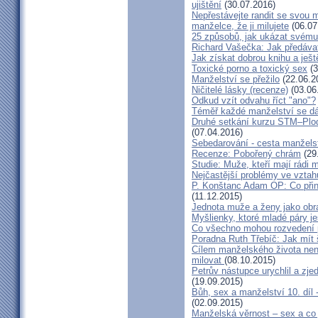
ujištění
(30.07.2016)
Nepřestávejte randit se svou 
manželce, že ji milujete
(06.07
25 způsobů, jak ukázat svému
Richard Vašečka: Jak předávat
Jak získat dobrou knihu a ješt
Toxické porno a toxický sex
(3
Manželství se přežilo
(22.06.2
Ničitelé lásky (recenze)
(03.06
Odkud vzít odvahu říct "ano"?
Téměř každé manželství se dá
Druhé setkání kurzu STM–Plodn
(07.04.2016)
Sebedarování - cesta manžels
Recenze: Pobořený chrám
(29
Studie: Muže, kteří mají rádi
Nejčastější problémy ve vztah
P. Konštanc Adam OP: Co přin
(11.12.2015)
Jednota muže a ženy jako ob
Myšlienky, ktoré mladé páry je
Co všechno mohou rozvedení p
Poradna Ruth Třebíč: Jak mít 
Cílem manželského života nen
milovat
(08.10.2015)
Petrův nástupce urychlil a zj
(19.09.2015)
Bůh, sex a manželství 10. díl
(02.09.2015)
Manželská věrnost – sex a co 