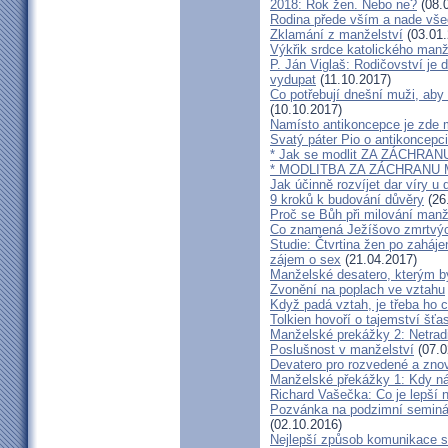
2018: Rok žen. Nebo ne?
(08.
Rodina přede vším a nade vš
Zklamání z manželství
(03.01.
Výkřik srdce katolického manž
P. Ján Viglaš: Rodičovství je 
vydupat
(11.10.2017)
Co potřebují dnešní muži, aby
(10.10.2017)
Namísto antikoncepce je zde mi
Svatý páter Pio o antikoncepci
* Jak se modlit ZA ZÁCHRA
* MODLITBA ZA ZÁCHRANU
Jak účinně rozvíjet dar víry u 
9 kroků k budování důvěry
(26
Proč se Bůh při milování man
Co znamená Ježíšovo zmrtvých
Studie: Čtvrtina žen po zaháje
zájem o sex
(21.04.2017)
Manželské desatero, kterým by
Zvonění na poplach ve vztahu
Když padá vztah, je třeba ho c
Tolkien hovoří o tajemství šť
Manželské prekážky 2: Netrad
Poslušnost v manželství
(07.0
Devatero pro rozvedené a zn
Manželské překážky 1: Kdy n
Richard Vašečka: Co je lepší 
Pozvánka na podzimní seminá
(02.10.2016)
Nejlepší způsob komunikace s