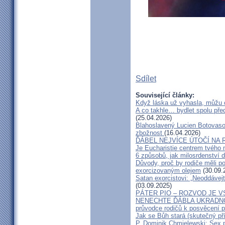
Sdílet
Související články:
Když láska už vyhasla, můžu 
A co takhle… bydlet spolu pře
(25.04.2026)
Blahoslavený Lucien Botovasoa
zbožnost
(16.04.2026)
ĎÁBEL NEJVÍCE ÚTOČÍ NA R
Je Eucharistie centrem tvého 
6 způsobů, jak milosrdenství d
Důvody, proč by rodiče měli 
exorcizovaným olejem
(30.09.
Satan exorcistovi: „Neoddávejt
(03.09.2025)
PÁTER PIO – ROZVOD JE 
NENECHTE ĎÁBLA UKRADNOU
průvodce rodičů k posvěcení p
Jak se Bůh stará (skutečný př
P. Dominik Chmielewski: Sex 