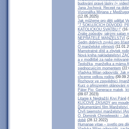
budování pravé lásky (+ video
Jana Jochová: Recept na dobr
Vizionářka Mirjana z Medžugorj
(12.05.2025)
Jak můžeme pro děti udělat Ve
"7 ŠOKUJÍCÍCH DŮVODŮ, P
KATOLICKOU SVATBU !"
(16.
Znáte způsoby, jakými satan n
NEPŘÁTELÉ MANŽELSTVÍ
(2
Sedm dobrých zvyků pro šťas
O manželské věrnosti
(11.01.2
Marnotratné dítě a zbytek rodi
Nová kniha nakladatelství ZAC
a v modlitbě za naše milované, k
Teoložka, manželka a máma A
sjednocujícím momentem
(22.
Vladyka Milan odpovídá: Jak r
chceme velkou rodinu
(09.09.2
Rozhovor ve zpovědnici (man
Kurz o přirozeném plánování r
Páter Pio: Generace matek, kt
(09.07.2023)
Litanie k Nejdražší Krvi Páně
(
KLÍČOVÉ ZÁSADY pro moudré
Dokumentární film Manželství 
Čtyři tajemství manželství (Ar
O. Dominik Chmielewski – Jak 
době
(28.12.2022)
Humanae vitae – svetlo pre di
Vladyka Milan odpovídá: zachr