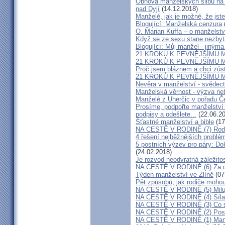
Obnova manželských slibů na 
nad Dyjí
(14.12.2018)
Manželé, jak je možné, že jste
Blogující: Manželská cenzura
O. Marian Kuffa – o manželst
Když se ze sexu stane nezbyt
Blogující: Můj manžel - jiným
21 KROKŮ K PEVNĚJŠÍMU M
21 KROKŮ K PEVNĚJŠÍMU M
Proč jsem bláznem a chci zůst
21 KROKŮ K PEVNĚJŠÍMU M
Nevěra v manželství - svědect
Manželská věrnost - výzva ne
Manželé z Uherčic v pořadu Č
Prosíme, podpořte manželství m
podpisy a odešlete...
(22.06.20
Šťastné manželství a bible
(17
NA CESTĚ V RODINĚ (7) Rodiče
4 řešení nejběžnějších problé
5 postních výzev pro páry: Do
(24.02.2018)
Je rozvod neodvratná záležito
NA CESTĚ V RODINĚ (6) Za d
Týden manželství ve Zlíně
(07
Pět způsobů, jak rodiče mohou
NA CESTĚ V RODINĚ (5) Milu
NA CESTĚ V RODINĚ (4) Síla
NA CESTĚ V RODINĚ (3) Co s
NA CESTĚ V RODINĚ (2) Poslo
NA CESTĚ V RODINĚ (1) Manž