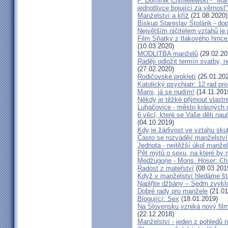
P. Dominik Chmielewski - "Man
jednotlivce bojující za věrnost"
Manželství a kříž
(21.08.2020)
Biskup Stanislav Stolárik - do
Největším ničitelem vztahů je 
Film Sňatky z tlakového hrnce
(10.03.2020)
MODLITBA manželů
(29.02.20
Raději odložit termín svatby, 
(27.02.2020)
Rodičovské prokletí
(25.01.20
Katolický psychiatr: 12 rad pr
Mami, já se nudím!
(14.11.201
Někdy je těžké přijmout vlastní
Luhačovice - město krásných 
6 věcí, které se Vaše děti na
(04.10.2019)
Kdy je žárlivost ve vztahu s
Často se rozvádějí manželství,
Jednota - nejtěžší úkol manžel
Pět mýtů o sexu, na které by
Medžugorje - Mons. Hoser: Chra
Radost z mateřství
(08.03.201
Když v manželství hledáme ště
Naplňte džbány – Sedm zvyklo
Dobré rady pro manžele
(21.01
Blogující: Sex
(18.01.2019)
Na Slovensku vzniká nový fil
(22.12.2018)
Manželství - jeden z pohledů n