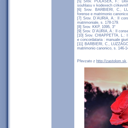
[5] Srov. POLÁŠEK, F.: Disc
souhlasu v kodexech církevníh
[6] Srov. BARBIERI, C., L
forense e matrimonio canonico
[7] Srov. D´AURIA, A.: Il con
matrimoniale, s. 178-179.
[8] Srov. KKP, 1095, 3°
[9] Srov. D´AURIA, A.: Il cons
[10] Srov. CHIAPPETTA, L.: Il
e concordataria : manuale giuri
[11] BARBIERI, C., LUZZAGO,
matrimonio canonico, s. 146-1
Převzato z
http://zastolom.sk
,