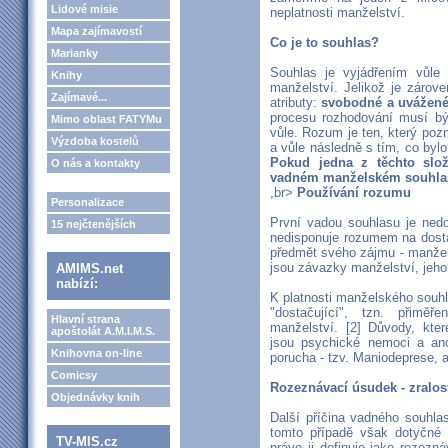
Lidové misie
neplatnosti manželství.
Mapa zajímavostí
Co je to souhlas?
Marianky
Souhlas je vyjádřením vůle
Knihy
manželství. Jelikož je zárov
Zajímavé...
atributy:
svobodné a uvážené
procesu rozhodování musí být
Mimo oblast FATYMu
vůle. Rozum je ten, který pozn
Výzdoba kostelů
a vůle následně s tím, co by
Pokud jedna z těchto slo
O nás a kontakty
vadném manželském souhla
,br>
Používání rozumu
Personalizace
První vadou souhlasu je nedo
15 nejčtenějších
nedisponuje rozumem na dosta
předmět svého zájmu - manžels
jsou závazky manželství, jeho 
AMIMS.net
nabízí:
K platnosti manželského souhl
"dostačující", tzn. přimě
Hlavní strana
manželství. [2] Důvody, kte
apoštolát A.M.I.M.S.
jsou psychické nemoci a anom
Knihovna on-line
porucha - tzv. Maniodeprese, al
Comicsy
Rozeznávací úsudek - zralos
Objednávky knih
Další příčina vadného souhla
tomto případě však dotyčné 
TV-MIS.cz
právo ji definuje jako rozezná