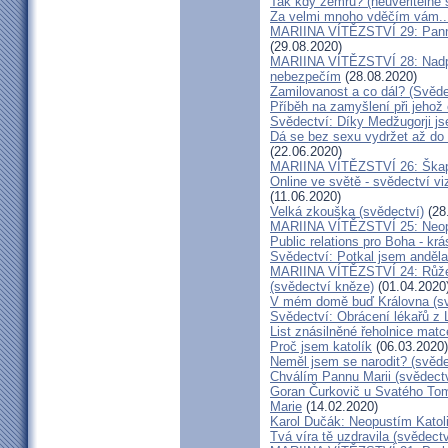
Tak kdy zemřu? (neuvěřitelné 
Za velmi mnoho vděčím vám..
MARIINA VÍTĚZSTVÍ 29: Panna 
(29.08.2020)
MARIINA VÍTĚZSTVÍ 28: Nadpř
nebezpečím
(28.08.2020)
Zamilovanost a co dál? (Svěde
Příběh na zamyšlení při jehož
Svědectví: Díky Medžugorji js
Dá se bez sexu vydržet až do 
(22.06.2020)
MARIINA VÍTĚZSTVÍ 26: Škapul
Online ve světě - svědectví vi
(11.06.2020)
Velká zkouška (svědectví)
(28
MARIINA VÍTĚZSTVÍ 25: Neopu
Public relations pro Boha - kr
Svědectví: Potkal jsem anděla
MARIINA VÍTĚZSTVÍ 24: Růžen
(svědectví kněze)
(01.04.2020
V mém domě buď Královna (sv
Svědectví: Obrácení lékařů z 
List znásilněné řeholnice mat
Proč jsem katolík
(06.03.2020)
Neměl jsem se narodit? (svěde
Chválím Pannu Marii (svědect
Goran Čurkovič u Svatého Tom
Marie
(14.02.2020)
Karol Dučák: Neopustím Katol
Tvá víra tě uzdravila (svědec