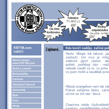
FATYM.com
Kde končí naděje, začíná pek
nabízí:
Heslo: Milujte lidi takové, 
zaslouží, tím více je miluj
Hlavní strana
velikosti jejich zásluh, al
www.FATYM.com
potřeb....potřebují tuto - n
nebude soudit za to, co jsme 
Bude a zveme!
co jsem mohli a neudělali jsme
Bohoslužby
Farnosti
Adoptivní farnost
Hlásat evangelium není tak nár
Zpravodaj
Pokud zažijeme lásku, začn
učíme se mít rád - lásce.
Bylo
Foto
Charizma tehdy čtyřicetilet
Hesla
karatisty, zemědělského inžen