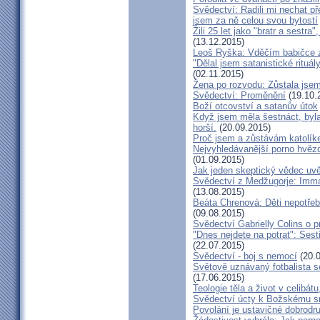
Svědectví: Radili mi nechat p
jsem za ně celou svou bytostí
Žili 25 let jako "bratr a sestr
(13.12.2015)
Leoš Ryška: Vděčím babičce za
"Dělal jsem satanistické rituál
(02.11.2015)
Žena po rozvodu: Zůstala jse
Svědectví: Proměnění
(19.10.
Boží otcovství a satanův útok
Když jsem měla šestnáct, byla
horší.
(20.09.2015)
Proč jsem a zůstávám katolík
Nejvyhledávanější porno hvězd
(01.09.2015)
Jak jeden skeptický vědec uvě
Svědectví z Medžugorje: Imma
(13.08.2015)
Beáta Chrenová: Děti nepotřeb
(09.08.2015)
Svědectví Gabrielly Colins o 
"Dnes nejdete na potrat": Sest
(22.07.2015)
Svědectví - boj s nemocí
(20.0
Světově uznávaný fotbalista 
(17.06.2015)
Teologie těla a život v celibát
Svědectví úcty k Božskému sr
Povolání je ustavičné dobrodr