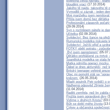
Bolestná cesta návratu - Marké
bloudění vrací
(17.10.2014)
Jakého tě najdu, takového tě 
Vymodlili si zázrak - jeden d
Moji manželku jsem nemiloval,
Přišla jsem domů bez děťátka
Profesionální zápasník počatý 
(29.09.2014)
Syn s rozštěpem páteře je dar
Učitelka
(02.09.2014)
Svědectví: Bez šance na přeži
Rumunská modelka riskujete kar
Svědectví: Ježíši přijď a uzdr
FOTKY obětí potratu - způsob
„Byl jsem gangsterem“
(05.07.
Děťátko prohlášené za mrtvé, 
Španělská modelka se stala ře
Matka odmítla operaci mozku,
Ďábel je dnes aktivnější, než 
Britský teenager veřejně preze
Otec mi pomohl stát se "opra
knězem.
(26.05.2014)
Mladý poutník Petr svědčí o 
Nádherná odpověď 29-leté ženy
(11.04.2014)
Raději zemřela, než by zabila 
Prožila jsem opravdové divy
(1
Vidíme v druhých Krista?
(03.
Bůh se dotkl mého života
(13.
Církev a občanská společnost