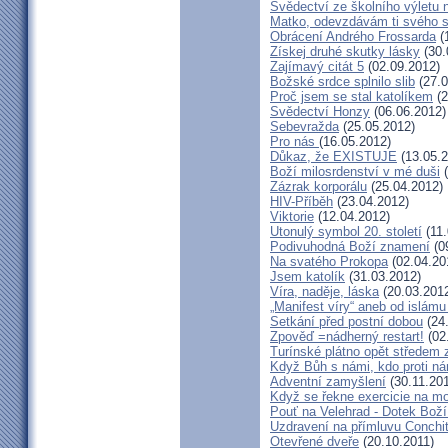
Svědectví ze školního výletu
Matko, odevzdávám ti svého 
Obrácení Andrého Frossarda
(
Získej druhé skutky lásky
(30.
Zajímavý citát 5
(02.09.2012)
Božské srdce splnilo slib
(27.0
Proč jsem se stal katolíkem
(2
Svědectví Honzy
(06.06.2012)
Sebevražda
(25.05.2012)
Pro nás
(16.05.2012)
Důkaz, že EXISTUJE
(13.05.2
Boží milosrdenství v mé duši
(
Zázrak korporálu
(25.04.2012)
HIV-Příběh
(23.04.2012)
Viktorie
(12.04.2012)
Utonulý symbol 20. století
(11.
Podivuhodná Boží znamení
(0
Na svatého Prokopa
(02.04.20
Jsem katolík
(31.03.2012)
Víra, naděje, láska
(20.03.201
„Manifest víry“ aneb od islámu
Setkání před postní dobou
(24
Zpověď =nádherný restart!
(02
Turínské plátno opět středem
Když Bůh s námi, kdo proti n
Adventní zamyšlení
(30.11.201
Když se řekne exercicie na mo
Pouť na Velehrad - Dotek Boží
Uzdravení na přímluvu Conchi
Otevřené dveře
(20.10.2011)