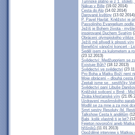
Turínské plátno je z 1. století
Nákup v Bille
(19.02.2014)
Cesta do Alp
(14.02.2014)
Darované květiny
(13.02.2014)
P. Pavel Havlát: Kněžství je p
Passoliniho Evangelium podle
Ježíš je Bohem života - myš
inspirované Duchem Svatým
(
Obrácení olympijského vítěze
Ježíš mě přivedl k plnosti víry
Benefiční vánoční koncert - L
Seděl jsem za kulometem a rozm
(23.12.2013)
Svědectví: Medžugorjem se za
Existuje Bůh?
(18.12.2013)
Svědectví ve svědectví
(23.11
Pro Boha a Matku Boží není 
Moje obrácení – dlouhá cesta 
Zeptali jsme se...sestřičky Vo
Svědectví paní Libuše Danišo
Kněžské svěcení v Brně - Mich
Ztráta křesťanské víry
(21.05.
Uzdravení muslimského parašu
Modlil se za mne a za moji dc
Smrt sestry Resoluty (bl. Rest
Talkshow Cesta k andělům
(12
Babi, kolik vlastně ti je let?
(1
Fejeton novoroční aneb Matka
hříšníků
(11.01.2013)
Opožděné interview s Matkou