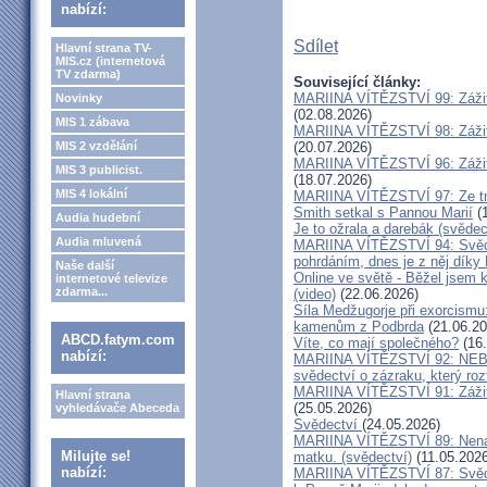
nabízí:
Sdílet
Hlavní strana TV-
MIS.cz (internetová
TV zdarma)
Související články:
MARIINA VÍTĚZSTVÍ 99: Zážit
Novinky
(02.08.2026)
MIS 1 zábava
MARIINA VÍTĚZSTVÍ 98: Zážit
MIS 2 vzdělání
(20.07.2026)
MARIINA VÍTĚZSTVÍ 96: Zážit
MIS 3 publicist.
(18.07.2026)
MIS 4 lokální
MARIINA VÍTĚZSTVÍ 97: Ze tm
Smith setkal s Pannou Marií
(1
Audia hudební
Je to ožrala a darebák (svědec
Audia mluvená
MARIINA VÍTĚZSTVÍ 94: Svěde
pohrdáním, dnes je z něj díky
Naše další
Online ve světě - Běžel jsem 
internetové televize
zdarma...
(video)
(22.06.2026)
Síla Medžugorje při exorcismu
kamenům z Podbrda
(21.06.20
ABCD.fatym.com
Víte, co mají společného?
(16.
nabízí:
MARIINA VÍTĚZSTVÍ 92: NE
svědectví o zázraku, který rozt
MARIINA VÍTĚZSTVÍ 91: Zážit
Hlavní strana
(25.05.2026)
vyhledávače Abeceda
Svědectví
(24.05.2026)
MARIINA VÍTĚZSTVÍ 89: Nenávi
Milujte se!
matku. (svědectví)
(11.05.2026
nabízí:
MARIINA VÍTĚZSTVÍ 87: Svědec