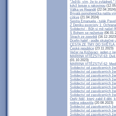
"Ježíši, vím, že to zvládneš."
když bojuje s rakovinou
(12.05
Válka ve Rwandě
(22.04.2024)
Bývalá pornoherečka našla vír
církve
(21.04.2024)
Sestra Emanuela - tulák Pavel
Z Deníku exorcisty 1: Ochra
Svědectví - Bůh si mě našel (
S Bohem se nežertuje
(06.01.
Strach ze zpovědi
(16.12.2023
Dceřin haléř - podle skutečné 
CESTA ZE TMY DO SVĚTLA - N
České republice
(23.11.2023)
Večer na Križevaci, jeden z n
MARIINA VÍTĚZSTVÍ 63: Dvě s
(01.10.2023)
MARIINA VÍTĚZSTVÍ 62: Medžug
Svědectví od zasvěcených že
Svědectví od zasvěcených že
Svědectví od zasvěcených že
Svědectví od zasvěcených že
Svědectví od zasvěcených že
Svědectví od zasvěcených že
Svědectví od zasvěcených že
Svědectví od zasvěcených že
Opilý řidič, který zabil 4 děti,
rodina odpustila
(20.08.2023)
Svědectví od zasvěcených že
Svědectví od zasvěcených že
Svědectví od zasvěcených že