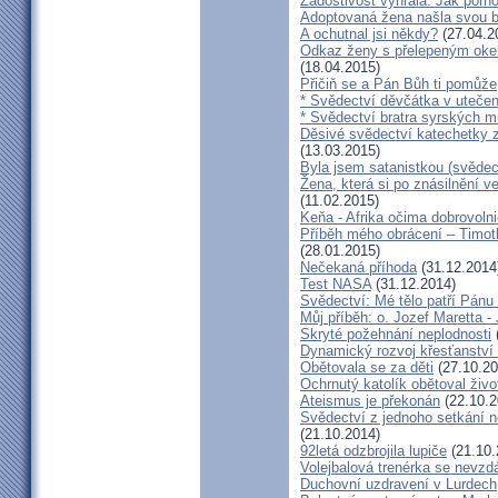
Žádostivost vyhrála: Jak porno
Adoptovaná žena našla svou b
A ochutnal jsi někdy?
(27.04.2
Odkaz ženy s přelepeným okem
(18.04.2015)
Přičiň se a Pán Bůh ti pomůže
* Svědectví děvčátka v utečen
* Svědectví bratra syrských m
Děsivé svědectví katechetky z
(13.03.2015)
Byla jsem satanistkou (svědec
Žena, která si po znásilnění ve 
(11.02.2015)
Keňa - Afrika očima dobrovoln
Příběh mého obrácení – Timoth
(28.01.2015)
Nečekaná příhoda
(31.12.2014
Test NASA
(31.12.2014)
Svědectví: Mé tělo patří Pán
Můj příběh: o. Jozef Maretta -
Skryté požehnání neplodnosti
Dynamický rozvoj křesťanství v
Obětovala se za děti
(27.10.20
Ochrnutý katolík obětoval živo
Ateismus je překonán
(22.10.2
Svědectví z jednoho setkání 
(21.10.2014)
92letá odzbrojila lupiče
(21.10.
Volejbalová trenérka se nevzdá
Duchovní uzdravení v Lurdech