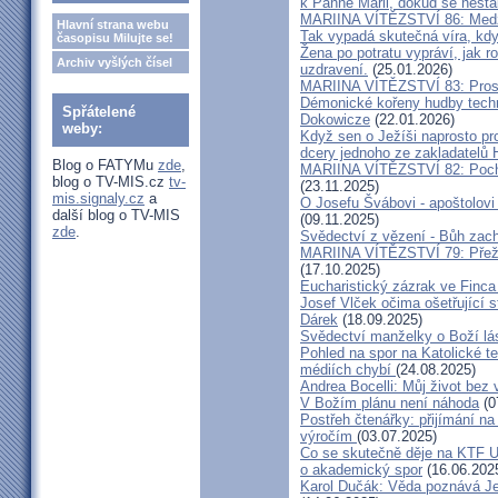
k Panně Marii, dokud se nest
MARIINA VÍTĚZSTVÍ 86: Medžu
Hlavní strana webu
Tak vypadá skutečná víra, kdy
časopisu Milujte se!
Žena po potratu vypráví, jak r
Archiv vyšlých čísel
uzdravení.
(25.01.2026)
MARIINA VÍTĚZSTVÍ 83: Prosít
Démonické kořeny hudby techn
Spřátelené
Dokowicze
(22.01.2026)
weby:
Když sen o Ježíši naprosto p
dcery jednoho ze zakladatelů
Blog o FATYMu
zde
,
MARIINA VÍTĚZSTVÍ 82: Pochy
blog o TV-MIS.cz
tv-
(23.11.2025)
mis.signaly.cz
a
O Josefu Švábovi - apoštolov
další blog o TV-MIS
(09.11.2025)
zde
.
Svědectví z vězení - Bůh zac
MARIINA VÍTĚZSTVÍ 79: Přeži
(17.10.2025)
Eucharistický zázrak ve Finca
Josef Vlček očima ošetřující 
Dárek
(18.09.2025)
Svědectví manželky o Boží lá
Pohled na spor na Katolické te
médiích chybí
(24.08.2025)
Andrea Bocelli: Můj život bez 
V Božím plánu není náhoda
(0
Postřeh čtenářky: přijímání n
výročím
(03.07.2025)
Co se skutečně děje na KTF UK
o akademický spor
(16.06.202
Karol Dučák: Věda poznává Ježí