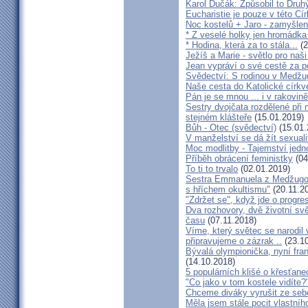
Karol Dučák: Způsobil to Druhý
Eucharistie je pouze v této Cír
Noc kostelů + Jaro - zamyšlen
* Z veselé holky jen hromádka
* Hodina, která za to stála...
(2
Ježíš a Marie - světlo pro naši
Jean vypráví o své cestě za 
Svědectví: S rodinou v Medžug
Naše cesta do Katolické církve
Pán je se mnou ... i v rakovin
Sestry dvojčata rozdělené při
stejném klášteře
(15.01.2019)
Bůh - Otec (svědectví)
(15.01.
V manželství se dá žít sexual
Moc modlitby - Tajemství jedn
Příběh obrácení feministky
(04
To ti to trvalo
(02.01.2019)
Sestra Emmanuela z Medžugorj
s hříchem okultismu"
(20.11.2
"Zdržet se", když jde o progre
Dva rozhovory, dvě životní sv
času
(07.11.2018)
Víme, který světec se narodil
připravujeme o zázrak ..
(23.10
Bývalá olympionička, nyní fran
(14.10.2018)
5 populárních klišé o křesťane
"Co jako v tom kostele vidíte?
Chceme diváky vyrušit ze seb
Měla jsem stále pocit vlastníh