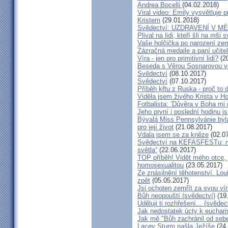
Andrea Bocelli
(04.02.2018)
Viral video: Emily vysvětluje p
Kristem
(29.01.2018)
Svědectví: UZDRAVENÍ V 
Plival na lidi, kteří šli na mši
Vaše holčička po narození zemř
Zázračná medaile a paní učite
Víra - jen pro primitivní lidi?
(20
Beseda s Věrou Sosnarovou ve
Svědectví
(08.10.2017)
Svědectví
(07.10.2017)
Příběh křtu z Ruska - proč to 
Viděla jsem živého Krista v Hos
Fotbalista: ‘Důvěra v Boha mi 
Jeho první i poslední hodinu js
Bývalá Miss Pennsylvánie byla 
pro její život
(21.08.2017)
Vdala jsem se za kněze
(02.07
Svědectví na KEFASFESTu: m
světla“
(22.06.2017)
TOP příběh! Vidět mého otce, 
homosexualitou
(23.05.2017)
Ze znásilnění těhotenství. Lou
zpět
(05.05.2017)
Jsi ochoten zemřít za svou vír
Bůh neopouští (svědectví)
(19
Uděluji ti rozhřešení... (svědec
Jak nedostatek úcty k eucharist
Jak mě "Bůh zachránil od seb
Lacey Sturm našla Ježíše
(24.