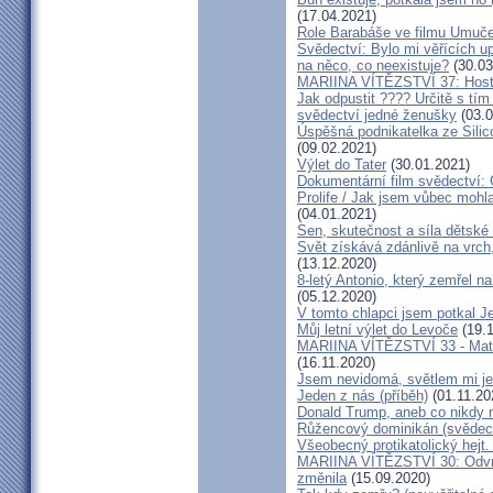
(17.04.2021)
Role Barabáše ve filmu Umučen
Svědectví: Bylo mi věřících up
na něco, co neexistuje?
(30.03
MARIINA VÍTĚZSTVÍ 37: Hostý
Jak odpustit ???? Určitě s tí
svědectví jedné ženušky
(03.0
Úspěšná podnikatelka ze Silic
(09.02.2021)
Výlet do Tater
(30.01.2021)
Dokumentární film svědectví:
Prolife / Jak jsem vůbec mohla
(04.01.2021)
Sen, skutečnost a síla dětské 
Svět získává zdánlivě na vrch
(13.12.2020)
8-letý Antonio, který zemřel n
(05.12.2020)
V tomto chlapci jsem potkal J
Můj letní výlet do Levoče
(19.1
MARIINA VÍTĚZSTVÍ 33 - Matk
(16.11.2020)
Jsem nevidomá, světlem mi je 
Jeden z nás (příběh)
(01.11.20
Donald Trump, aneb co nikdy ne
Růžencový dominikán (svědect
Všeobecný protikatolický hejt
MARIINA VÍTĚZSTVÍ 30: Odvrát
změnila
(15.09.2020)