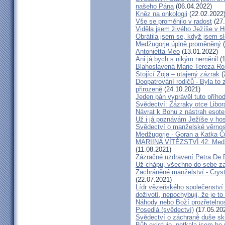
našeho Pána
(06.04.2022)
Kněz na onkologii
(22.02.2022
Vše se proměnilo v radost
(27.
Viděla jsem živého Ježíše v Ho
Obrátila jsem se, když jsem sle
Medžugorje úplně proměněný
(
Antonietta Meo
(13.01.2022)
Ani já bych s nikým neměnil
(1
Blahoslavená Marie Tereza Roig
Stojící Zoja – utajený zázrak
(
Doopatrování rodičů - Byla to
přirozeně
(24.10.2021)
Jeden pán vyprávěl tuto přího
Svědectví: Zázraky otce Libo
Návrat k Bohu z nástrah esote
Už i já poznávám Ježíše v hos
Svědectví o manželské věrnost
Medžugorje - Goran a Katka Ču
MARIINA VÍTĚZSTVÍ 42: Medžug
(11.08.2021)
Zázračné uzdravení Petra De 
Už chápu, všechno do sebe z
Zachráněné manželství - Crysta
(22.07.2021)
Lídr vězeňského společenství
doživotí, nepochybuji, že je to
Náhody nebo Boží prozřetelno
Posedlá (svědectví)
(17.05.20
Svědectví o záchraně duše sk
Bůh existuje, potkala jsem ho