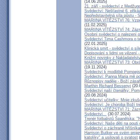
(14.06.2025)
21. září - svědectví z Medžugo
Svědectví: Nešťastné 6. při
Nepředstavitelná síla půstu -
MARIINA VÍTĚZSTVÍ 76: Vzpour
(11.02.2025)
MARIINA VÍTĚZSTVÍ 74: Zázra
Osobní svědectví o nalezení 
Svědectví Tima Cashmora o te
(22.01.2025)
Klinická smrt - svědectví o síl
Dopisování s lidmi ve vězení -
Knižní novinky z Nakladatelst
MARIINA VÍTĚZSTVÍ 73: Obráce
(19.11.2024)
Svědectví k modlitbě Pompejs
Svědectví: Panna Maria mě po
Různopisy naděje - Boží zásah
Marthin Richard Bessenyi
(20.
Svědectví naší čtenářky: Pomp
(20.08.2024)
Svědectví učitelky: Moje zkuš
Svědectví: Je choroba Boží tr
MARIINA VÍTĚZSTVÍ 71: Zázra
Svědectví...
(30.07.2024)
Trenér fotbalistů Španělska: "N
Svědectví: Naše děti na pout
Svědectví o záchraně hříšník
Harrison Butker ve svém proje
katolíky" a usilovali o svatost
(