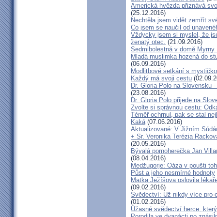
Americká hvězda přiznává svou 
(25.12.2016)
Nechtěla jsem vidět zemřít své
Co jsem se naučil od unavenéh
Vždycky jsem si myslel, že j
ženatý otec.
(21.09.2016)
Sedmibolestná v domě Myrny
Mladá muslimka hozená do stud
(06.09.2016)
Modlitbové setkání s mystičk
Každý má svoji cestu
(02.09.2
Dr. Gloria Polo na Slovensku 
(23.08.2016)
Dr. Gloria Polo přijede na Slo
Zvolte si správnou cestu: Odk
Téměř ochrnul, pak se stal nej
Kaká
(07.06.2016)
Aktualizované: V Jižním Súdán
+ Sr. Veronika Terézia Rackov
(20.05.2016)
Bývalá pornoherečka Jan Villar
(08.04.2016)
Medžugorje: Oáza v poušti toh
Půst a jeho nesmírné hodnoty
Matka Ježíšova oslovila lékaře
(09.02.2016)
Svědectví: Už nikdy více pro-c
(01.02.2016)
Úžasné svědectví herce, který 
Porodila ve dvanácti po znásiln