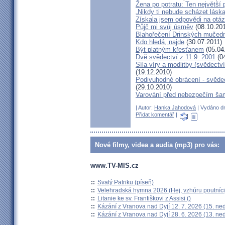
Žena po potratu: Ten největší
„Nikdy ti nebude scházet láska
Získala jsem odpovědi na otá
Půjč mi svůj úsměv
(08.10.201
Blahořečení Drinských mučed
Kdo hledá, najde
(30.07.2011)
Být platným křesťanem
(05.04
Dvě svědectví z 11.9. 2001
(04
Síla víry a modlitby (svědect
(19.12.2010)
Podivuhodné obrácení - svědec
(29.10.2010)
Varování před nebezpečím ša
| Autor:
Hanka Jahodová
| Vydáno dn
Přidat komentář
|
Nové filmy, videa a audia (mp3) pro vás:
www.TV-MIS.cz
::
Svatý Patriku (píseň)
::
Velehradská hymna 2026 (Hej, vzhůru poutníci
::
Litanie ke sv. Františkovi z Assisi ()
::
Kázání z Vranova nad Dyjí 12. 7. 2026 (15. ne
::
Kázání z Vranova nad Dyjí 28. 6. 2026 (13. ne