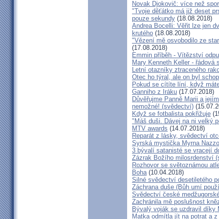
Novak Djokovič: více než spo
"Tvoje děťátko má již deset pr
pouze sekundy
(18.08.2018)
Andrea Bocelli: Věřit lze jen
krutého
(18.08.2018)
"Vězení mě osvobodilo ze star
(17.08.2018)
Emmin příběh - Vítězství odpu
Mary Kenneth Keller - řádová 
Letní otazníky ztraceného ra
Otec ho týral, ale on byl scho
Pokud se cítíte líní, když mát
Ganniho z Iráku
(17.07.2018)
Důvěřujme Panně Marii a jejímu
nemožné! (svědectví)
(15.07.2
Když se fotbalista pokřižuje
(1
"Máš duši. Dávej na ni velký 
MTV awards
(14.07.2018)
Reparát z lásky, svědectví ot
Syrská mystička Myrna Nazzou
3 bývalí satanisté se vracejí 
Zázrak Božího milosrdenství (
Rozhovor se světoznámou atle
Boha
(10.04.2018)
Silné svědectví desetiletého p
Záchrana duše (Bůh umí použít
Svědectví české medžugorské 
Zachránila mě poslušnost kněz
Bývalý voják se uzdravil díky
Matka odmítla jít na potrat a z