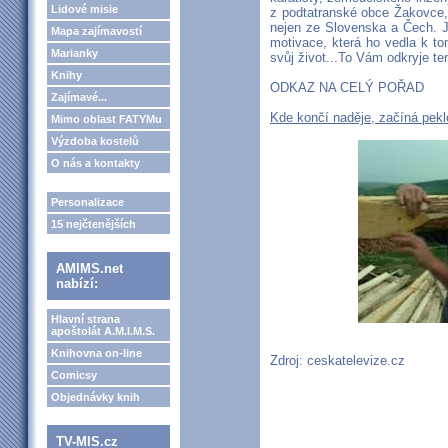
Lidové misie
z podtatranské obce Žakovce, p
nejen ze Slovenska a Čech. J
Mapa zajímavostí
motivace, která ho vedla k t
Marianky
svůj život...To Vám odkryje te
Knihy
ODKAZ NA CELÝ POŘAD
Zajímavé...
Kde končí naděje, začíná pe
Mimo oblast FATYMu
Výzdoba kostelů
O nás a kontakty
Personalizace
15 nejčtenějších
AMIMS.net
nabízí:
Hlavní strana
apoštolát A.M.I.M.S.
Knihovna on-line
Zdroj: ceskatelevize.cz
Comicsy
Objednávky knih
TV-MIS.cz