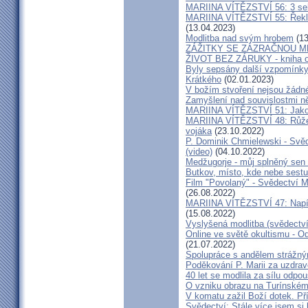
MARIINA VÍTĚZSTVÍ 56: 3 seku
MARIINA VÍTĚZSTVÍ 55: Řekla 
(13.04.2023)
Modlitba nad svým hrobem
(13
ZÁŽITKY SE ZÁZRAČNOU M
ŽIVOT BEZ ZÁRUKY - kniha od
Byly sepsány další vzpomínky
Krátkého
(02.01.2023)
V božím stvoření nejsou žádn
Zamyšlení nad souvislostmi n
MARIINA VÍTĚZSTVÍ 51: Jako 
MARIINA VÍTĚZSTVÍ 48: Růžen
vojáka
(23.10.2022)
P. Dominik Chmielewski - Svěd
(video)
(04.10.2022)
Medžugorje - můj splněný sen 
Butkov, místo, kde nebe sest
Film "Povolaný" - Svědectví Mar
(26.08.2022)
MARIINA VÍTĚZSTVÍ 47: Napíšu
(15.08.2022)
Vyslyšená modlitba (svědectví
Online ve světě okultismu - Od 
(21.07.2022)
Spolupráce s andělem strážný
Poděkování P. Marii za uzdrav
40 let se modlila za sílu odpo
O vzniku obrazu na Turínském
V komatu zažil Boží dotek. Pří
Svědectví: Stále více jsem si