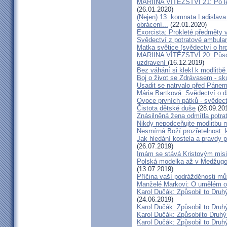
MARIINA VÍTĚZSTVÍ 21: Po let
(26.01.2020)
(Nejen) 13. komnata Ladislava
obrácení...
(22.01.2020)
Exorcista: Prokleté předměty
Svědectví z potratové ambula
Matka světice (svědectví o hr
MARIINA VÍTĚZSTVÍ 20: Působ
uzdravení
(16.12.2019)
Bez váhání si klekl k modlitb
Boj o život se Zdrávasem - sk
Usadit se natrvalo před Páne
Mária Bartková: Svědectví o d
Ovoce prvních pátků - svědect
Čistota dětské duše
(28.09.20
Znásilněná žena odmítla potrat
Nikdy nepodceňujte modlitbu 
Nesmírná Boží prozřetelnost: k
Jak hledání kostela a pravdy p
(26.07.2019)
Imám se stává Kristovým mis
Polská modelka až v Medžugorj
(13.07.2019)
Příčina vaší podrážděnosti můž
Manželé Markovi: O umělém opl
Karol Dučák: Způsobil to Druh
(24.06.2019)
Karol Dučák: Způsobil to Druhý
Karol Dučák: Způsobilto Druhý
Karol Dučák: Způsobil to Druhý