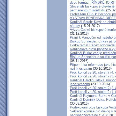
dvou formách ŘÍMSKÉHO RIT
Slovenští biskupové otevřeně:
permanentním konfliktu
(25.02
Prohlášení ČBK k Pochodu pro 
VÝSTAVA BRNĚNSKÁ DIECÉ
Kardinál Sarah: Když se obrát
národy
(15.01.2017)
Výzva České biskupské konfer
(31.12.2016)
Přání k Vánocům od našeho b
Biskup Schneider: Církev již 
Horké téma! Papež odpověděl 
Kardinálové prosí papeže o vys
Kardinál Burke varuje před d
Biskup Schneider o soužití p
(08.11.2016)
Připomínka reformace jako hi
než k oslavám
(30.10.2016)
Proč koncil ve 20. století? (4. 
Proč koncil ve 20. století? (3. 
Kardinál Parolin: lidská svobo
jeho svědomí
(23.10.2016)
Proč koncil ve 20. století? (2. 
Proč koncil ve 20. století? (1. 
Kardinál Raymond Burke v Čes
Kardinál Dominik Duka: Potře
(30.09.2016)
Poděkování otce biskupa Vojt
Sekretář komise pro dialog s l
nedispenzovatelné
(19.08.2016