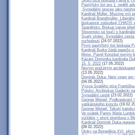
Slovo otce biskupa Pavla k Tří
Pastýřský list pro 1. neděli ad
„Synodálny proces jako nástro
Kardinál Müller: Musíme mít p
Kardinál Brandmüller: Liberální
biskupové způsobují CHAOS v 
Španělsko: Biskup varuje před
Slovensko se loučí s kardin
Svatý stolec: Synodální cesta
rozhodnutí
(24.07.2022)
První pastýřský list biskupa P
Kardinál Burke žádá papeže o
Mons. Pavel Konzbul novým b
Kázání Dominika kardinála Duky
15. 5. 2022
(17.05.2022)
Novým pražským arcibiskupem
(13.05.2022)
Dominik Duka: Není vinen jen vo
(04.05.2022)
Výzva Svatého otce Františka
Polsko: Arcibiskup Gadecki na
Synodální cestě
(23.02.2022)
George Weigel: Podkopávání II
vatikánského koncilu
(19.02.2
George Weigel: Tekutý katoli
Ve svátek Panny Marie Lurdské
vizitátor + první promluva v M
Kardinál Dominik Duka reaguje
(09.02.2022)
Útoky na Benedikta XVI. přichá