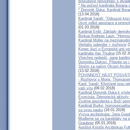
Biskupové nesouhlasí s divadel
* Na počest kardinála Berana 
* Dominik Duka: Kardinál Beran
(13.04.2018)
Kardinál Sarah: "Odsuzuji kriz
Úsvit velké apostaze a proroc
(01.03.2018)
Kardinál Erdö: Základy demokra
Biskup Andreas Laun: "Homos
Kardinál Müller na mezinárodní
Veritatis splendor + rozhovor
(
Konec iluzí o Evropské unii ve
kardinála Van Thuâna
(15.02.2
Všechno nejlepší, pane kardiná
Dominiku Dukovi. Připojte se i
Stojím za naším Otcem Arcib
(13.02.2018)
POVINNOST HÁJIT POSVÁT
- Rozhovor s Mons. Thomase
Kard. Sarah: Křesťané jsou ne
vaši víru
(09.02.2018)
Kardinál Dominik Duka k výsl
Exorcista: Démonické aktivity
Zvolme prezidenta s Boží pom
Kardinál Burke: homosexualita
za svou nauku
(18.01.2018)
Výzva arcibiskupa. Jana Grau
Modleme se za kandidáty na pr
Graubner
(05.01.2018)
Apoštol Kristův Arcibiskup Ful