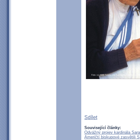
Sdílet
Související články:
Odvážný projev kardinála Sar
Američtí biskupové zasvětili 