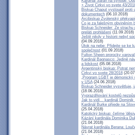
Kardinál Sarah na synodě: Odvá
+ Život Cirkvi vo svete 43/201
Biskup Chaput vystoupil proti
dokumentech
(06.10.2018)
Arcibiskup Zvolenský překvapil
Co je za falešným obviněním 
Biskup Schneider: Ze strachu 
preláti prohlášení
(11.09.2018)
Ještě nikdy v historii nebyl s
(04.09.2018)
Útok na nebe: Přidejte se ke k
společnost
(01.09.2018)
Fulton Sheen prorocky varoval 
Kardinál Bagnasco: Jedině náv
a lidskost
(05.08.2018)
Argentinský biskup:,Potrat není
Cirkvi vo svete 28/2018
(20.07
„Program LGBT je démonický út
v USA
(24.06.2018)
Biskup Schneider vysvětluje, 
(18.06.2018)
Vyprazdňování kostelů nezpůso
Jak to vidí... kardinál Domini
Kardinál Burke přijede na Slov
(25.04.2018)
Katolický biskup: čelíme 'děs
Kázání kardinála Dominika Duky
(21.04.2018)
Návrat kardinála Berana: Lo
(21.04.2018)