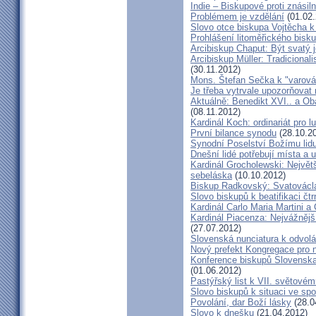
Indie – Biskupové proti znásil
Problémem je vzdělání
(01.02.
Slovo otce biskupa Vojtěcha 
Prohlášení litoměřického bis
Arcibiskup Chaput: Být svatý j
Arcibiskup Müller: Tradicional
(30.11.2012)
Mons. Štefan Sečka k "varován
Je třeba vytrvale upozorňovat
Aktuálně: Benedikt XVI.. a Ob
(08.11.2012)
Kardinál Koch: ordinariát pro l
První bilance synodu
(28.10.2
Synodní Poselství Božímu lid
Dnešní lidé potřebují místa a u
Kardinál Grocholewski: Největ
sebeláska
(10.10.2012)
Biskup Radkovský: Svatováclavs
Slovo biskupů k beatifikaci čt
Kardinál Carlo Maria Martini a
Kardinál Piacenza: Nejvážněj
(27.07.2012)
Slovenská nunciatura k odvol
Nový prefekt Kongregace pro 
Konference biskupů Slovenska
(01.06.2012)
Pastýřský list k VII. světovém
Slovo biskupů k situaci ve spo
Povolání, dar Boží lásky
(28.0
Slovo k dnešku
(21.04.2012)