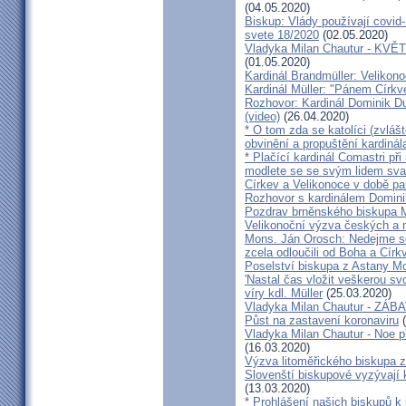
(04.05.2020)
Biskup: Vlády používají covid-
svete 18/2020
(02.05.2020)
Vladyka Milan Chautur - KVĚT
(01.05.2020)
Kardinál Brandmüller: Velikon
Kardinál Müller: "Pánem Církve
Rozhovor: Kardinál Dominik 
(video)
(26.04.2020)
* O tom zda se katolíci (zvláš
obvinění a propuštění kardinál
* Plačící kardinál Comastri při
modlete se se svým lidem sva
Církev a Velikonoce v době p
Rozhovor s kardinálem Domin
Pozdrav brněnského biskupa M
Velikonoční výzva českých a
Mons. Ján Orosch: Nedejme se 
zcela odloučili od Boha a Církv
Poselství biskupa z Astany M
'Nastal čas vložit veškerou sv
víry kdl. Müller
(25.03.2020)
Vladyka Milan Chautur - ZÁ
Půst na zastavení koronaviru
(
Vladyka Milan Chautur - Noe p
(16.03.2020)
Výzva litoměřického biskupa z
Slovenští biskupové vyzývají 
(13.03.2020)
* Prohlášení našich biskupů k