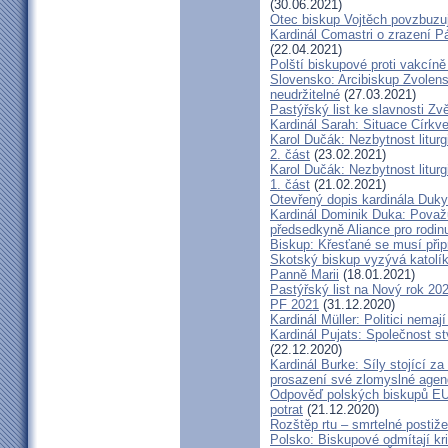
(30.06.2021)
Otec biskup Vojtěch povzbuzu
Kardinál Comastri o zrazení 
(22.04.2021)
Polští biskupové proti vakcíně
Slovensko: Arcibiskup Zvolens
neudržitelné
(27.03.2021)
Pastýřský list ke slavnosti Z
Kardinál Sarah: Situace Církve
Karol Dučák: Nezbytnost litur
2. část
(23.02.2021)
Karol Dučák: Nezbytnost litur
1. část
(21.02.2021)
Otevřený dopis kardinála Duky
Kardinál Dominik Duka: Považu
předsedkyně Aliance pro rodin
Biskup: Křesťané se musí přip
Skotský biskup vyzývá katolík
Panně Marii
(18.01.2021)
Pastýřský list na Nový rok 20
PF 2021
(31.12.2020)
Kardinál Müller: Politici nema
Kardinál Pujats: Společnost st
(22.12.2020)
Kardinál Burke: Síly stojící 
prosazení své zlomyslné agend
Odpověď polských biskupů EU p
potrat
(21.12.2020)
Rozštěp rtu – smrtelné postiž
Polsko: Biskupové odmítají kr