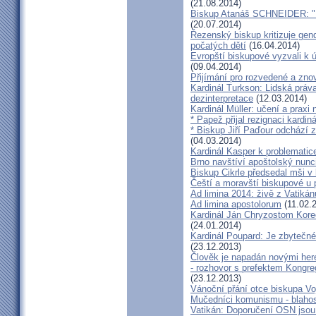
(21.08.2014)
Biskup Atanáš SCHNEIDER: "Na
(20.07.2014)
Řezenský biskup kritizuje gen
počatých dětí
(16.04.2014)
Evropští biskupové vyzvali k 
(09.04.2014)
Přijímání pro rozvedené a zn
Kardinál Turkson: Lidská práva 
dezinterpretace
(12.03.2014)
Kardinál Müller: učení a praxi 
* Papež přijal rezignaci kardin
* Biskup Jiří Paďour odchází 
(04.03.2014)
Kardinál Kasper k problemati
Brno navštíví apoštolský nun
Biskup Cikrle předsedal mši v 
Čeští a moravští biskupové u 
Ad limina 2014: živě z Vatik
Ad limina apostolorum
(11.02.
Kardinál Ján Chryzostom Kore
(24.01.2014)
Kardinál Poupard: Je zbytečné 
(23.12.2013)
Člověk je napadán novými he
- rozhovor s prefektem Kongre
(23.12.2013)
Vánoční přání otce biskupa Vo
Mučedníci komunismu - blahos
Vatikán: Doporučení OSN jsou