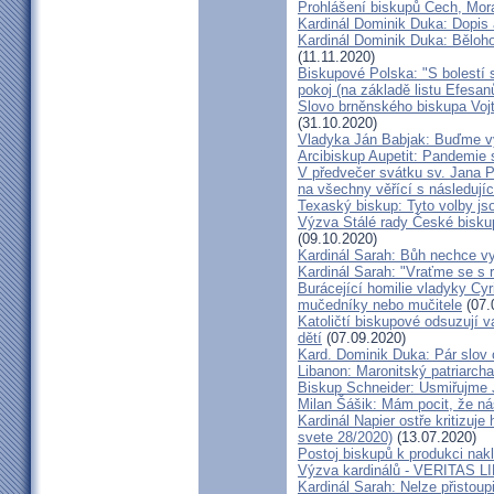
Prohlášení biskupů Čech, Mor
Kardinál Dominik Duka: Dopis
Kardinál Dominik Duka: Běloh
(11.11.2020)
Biskupové Polska: "S bolestí 
pokoj (na základě listu Efesa
Slovo brněnského biskupa Vojt
(31.10.2020)
Vladyka Ján Babjak: Buďme vy
Arcibiskup Aupetit: Pandemie s
V předvečer svátku sv. Jana Pa
na všechny věřící s následují
Texaský biskup: Tyto volby jso
Výzva Stálé rady České bisku
(09.10.2020)
Kardinál Sarah: Bůh nechce vy
Kardinál Sarah: "Vraťme se s r
Burácející homilie vladyky Cyri
mučedníky nebo mučitele
(07.
Katoličtí biskupové odsuzují v
dětí
(07.09.2020)
Kard. Dominik Duka: Pár slov 
Libanon: Maronitský patriarch
Biskup Schneider: Usmiřujme J
Milan Šášik: Mám pocit, že n
Kardinál Napier ostře kritizuje
svete 28/2020)
(13.07.2020)
Postoj biskupů k produkci nakl
Výzva kardinálů - VERITAS L
Kardinál Sarah: Nelze přistoup