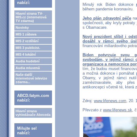
nabízí:
Minulý rok Biden dokonce
během pandemie koronaviru.
Hlavní strana TV-
MIS.cz (internetová
Jeho plán zdravotní péče
nav
TV zdarma)
společnosti, aby kryly potraty
s Obamacare.
Novinky
MIS 1 zábava
Nový prezident slíbil i od
dosáhl v rámci svého úsil
MIS 2 vzdělání
financování miliardového potr
MIS 3 publicist.
MIS 4 lokální
Biden potvrzuje svou p
svobodám, v jejímž rámci ch
Audia hudební
organizace a nemocnice por
Audia mluvená
tím, že budou muset financova
a možná dokonce i pomáhat při
Naše další
Obamy, v jejímž rámci nutil 
internetové televize
zdarma...
zaměstnavatele, aby přes 
antikoncepci včetně té, která za
ABCD.fatym.com
nabízí:
Zdroj:
www.lifenews.com
, 20. 
Převzato z
www.lifenews.sk
, 
Hlavní strana
vyhledávače Abeceda
Milujte se!
nabízí: