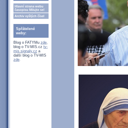
Hlavní strana webu
časopisu Milujte se!
Archiv vyšlých čísel
Spřátelené
weby:
Blog o FATYMu
zde
,
blog o TV-MIS.cz
tv-
mis.signaly.cz
a
další blog o TV-MIS
zde
.