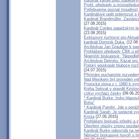
Kardinál varuje před 'ďábelsk
Prohl. předsedy a místopředse
Potřebujeme poznat moudrost, 
Kardinálové opět polemizují s
Kardinál Brandmüller: Zastánci
(27.08.2015)
Kardinál Cordes papežským l
(23.08.2015)
Exkluzivní rozhovor pro Aktual
kardinál Dominik Duka.
(12.08
Arcibiskup Jan Graubner k pa
Prohlášení předsedy ČBK u pří
Nigerijští biskupové: "Nepodl
Arcibiskup Detroitu: Kázat pro
Polský episkopát hluboce rozča
(24.07.2015)
Přijímání eucharistie rozveden
Nad Mexikem byl proveden ve
Prorocká slova z r. 1980 k syn
Kniha Setrvat v pravdě Kristov
církvi vychází česky
(09.06.20
* Kardinál Burke: Irsko hlaso
Boha"
* Kardinál Parolin: Jde o poráž
Kardinál Sarah: Je správné vy
Krista
(27.05.2015)
Prohlášení biskupů střední a 
Otevření otázky znovu sezdan
Kardinál Burke odpovídá na ne
Němečtí biskupové hovoří o hr