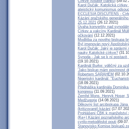
Církve (soubor článků)
(09.02.
Karol Dučák: Katolická círke
ateistický komunismus odsoud
ECCLESIA DISCUTENS - Církev
Kázání pražského generálního 
25.12.2021
(26.12.2021)
Úvaha konvertity nad synodáln
Církev a vakcíny Kardinál Müll
očkování
(12.12.2021)
Modlitba za nového biskupa b
Byl jmenován nový Apoštolský 
Karol Dučák: Jaký je správný 
nauky Katolické církve?
(31.10
Synoda - Jak se k ní postavit, 
(19.10.2021)
Kardinál Burke: vděčný za uzd
'Jako biskup mám povinnost dů
Robertem SARAHEM
(02.10.2
Nigerijský kardinál: "Eucharis
(18.09.2021)
Přednáška kardinála Dominika
kongresu
(11.09.2021)
Zemřel Mons. Henryk Hoser, SA
Medžugorje
(14.08.2021)
Děkovný list arcibiskupa Ján
(kritizované) kázání
(17.07.202
Prohlášení ČBK k manželství 
(Ke+) Kázání poznaňského arc
cyrilo-metodějské pouti
(09.07
Stanovisko Komise biskupů zem