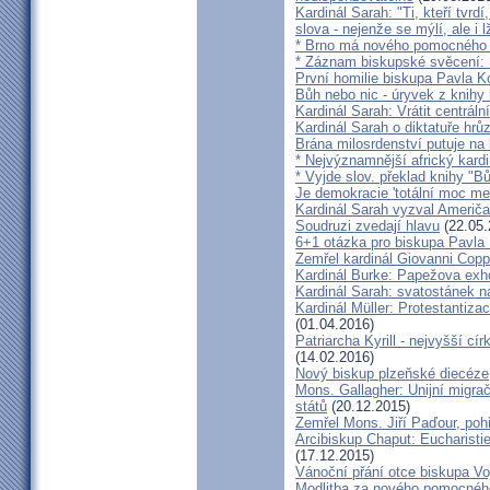
Kardinál Sarah: "Ti, kteří tvrd
slova - nejenže se mýlí, ale i l
* Brno má nového pomocného b
* Záznam biskupské svěcení: B
První homilie biskupa Pavla K
Bůh nebo nic - úryvek z knihy
Kardinál Sarah: Vrátit centrální
Kardinál Sarah o diktatuře hr
Brána milosrdenství putuje na
* Nejvýznamnější africký kardi
* Vyjde slov. překlad knihy "B
Je demokracie 'totální moc me
Kardinál Sarah vyzval Američ
Soudruzi zvedají hlavu
(22.05.
6+1 otázka pro biskupa Pavla
Zemřel kardinál Giovanni Cop
Kardinál Burke: Papežova exh
Kardinál Sarah: svatostánek n
Kardinál Müller: Protestantiza
(01.04.2016)
Patriarcha Kyrill - nejvyšší cí
(14.02.2016)
Nový biskup plzeňské diecéze
Mons. Gallagher: Unijní migrač
států
(20.12.2015)
Zemřel Mons. Jiří Paďour, poh
Arcibiskup Chaput: Eucharisti
(17.12.2015)
Vánoční přání otce biskupa Vo
Modlitba za nového pomocnéh