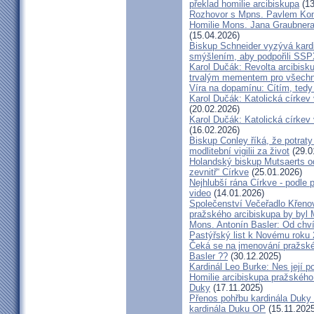
překlad homilie arcibiskupa
(13
Rozhovor s Mpns. Pavlem Ko
Homilie Mons. Jana Graubnera 
(15.04.2026)
Biskup Schneider vyzývá kardi
smýšlením, aby podpořili SS
Karol Dučák: Revolta arcibisk
trvalým mementem pro všechny
Víra na dopamínu: Cítím, ted
Karol Dučák: Katolická církev v
(20.02.2026)
Karol Dučák: Katolická církev v
(16.02.2026)
Biskup Conley říká, že potrat
modlitební vigilii za život
(29.0
Holandský biskup Mutsaerts ods
zevnitř“ Církve
(25.01.2026)
Nejhlubší rána Církve - podle
video
(14.01.2026)
Společenství Večeřadlo Křeno
pražského arcibiskupa by byl 
Mons. Antonín Basler: Od chvíl
Pastýřský list k Novému roku
Čeká se na jmenování pražské
Basler ??
(30.12.2025)
Kardinál Leo Burke: Nes její p
Homilie arcibiskupa pražského
Duky
(17.11.2025)
Přenos pohřbu kardinála Duky
kardinála Duku OP
(15.11.2025