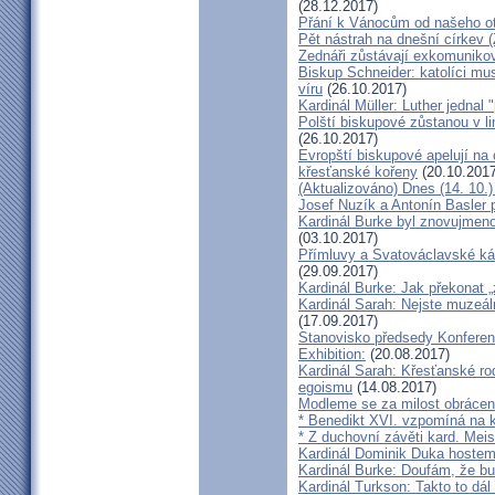
(28.12.2017)
Přání k Vánocům od našeho ot
Pět nástrah na dnešní církev (
Zednáři zůstávají exkomunikova
Biskup Schneider: katolíci mus
víru
(26.10.2017)
Kardinál Müller: Luther jednal
Polští biskupové zůstanou v li
(26.10.2017)
Evropští biskupové apelují na 
křesťanské kořeny
(20.10.2017
(Aktualizováno) Dnes (14. 10.)
Josef Nuzík a Antonín Basler
Kardinál Burke byl znovujmen
(03.10.2017)
Přímluvy a Svatováclavské káz
(29.09.2017)
Kardinál Burke: Jak překonat 
Kardinál Sarah: Nejste muzeální
(17.09.2017)
Stanovisko předsedy Konfere
Exhibition:
(20.08.2017)
Kardinál Sarah: Křesťanské ro
egoismu
(14.08.2017)
Modleme se za milost obrácení
* Benedikt XVI. vzpomíná na k
* Z duchovní závěti kard. Mei
Kardinál Dominik Duka hoste
Kardinál Burke: Doufám, že bud
Kardinál Turkson: Takto to dál