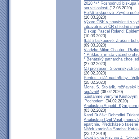
2020 *+* Rozhodnutí biskupa V
souvisloslosti
(12.03.2020)
Polští biskupové: Zvyšte poče
(10.03.2020)
Výzva ČBK v souvislosti s vy
zdravotnictví ČR ohledně shr
Biskup Pascal Roland: Epidem
(10.03.2020)
Italští biskupové: Zrušení boh
(09.03.2020)
Vladyka Milan Chautur - Rizika
* Příklad z místa vážného o
* Benátský patriarcha chce je
(27.02.2020)
(Z) prohlášení Slovenských b
(26.02.2020)
Pentos - pláč nad hříchy - Ve
(25.02.2020)
Mons. S. Stolárik, rožňavský
správně!
(08.02.2020)
'Zůstaňme věrnými Kristovými 
'Pochodem'
(04.02.2020)
Arcibiskup Aupetit: Kým jsem 
(03.02.2020)
Karol Dučák: Dobrodiní Triden
Arcibiskup Cyril Vasiľ jmenov
eparchie. Předcházelo falešné
Nářek kardinála Saraha: Katoli
(23.12.2019)
Nová kniha biskupa A. Schneid