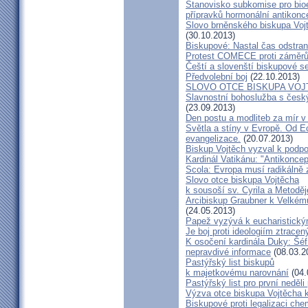
Stanovisko subkomise pro bioe
přípravků hormonální antikon
Slovo brněnského biskupa Vojt
(30.10.2013)
Biskupové: Nastal čas odstran
Protest COMECE proti záměr
Čeští a slovenští biskupové s
Předvolební boj
(22.10.2013)
SLOVO OTCE BISKUPA VOJ
Slavnostní bohoslužba s česk
(23.09.2013)
Den postu a modliteb za mír v 
Světla a stíny v Evropě. Od Ec
evangelizace.
(20.07.2013)
Biskup Vojtěch vyzval k podpoř
Kardinál Vatikánu: "Antikonce
Scola: Evropa musí radikálně z
Slovo otce biskupa Vojtěcha
k sousoší sv. Cyrila a Metodě
Arcibiskup Graubner k Velkém
(24.05.2013)
Papež vyzývá k eucharistick
Je boj proti ideologiím ztracen
K osočení kardinála Duky: Šéf
nepravdivé informace
(08.03.2
Pastýřský list biskupů
k majetkovému narovnání
(04.
Pastýřský list pro první neděli
Výzva otce biskupa Vojtěcha 
Biskupové proti legalizaci ch