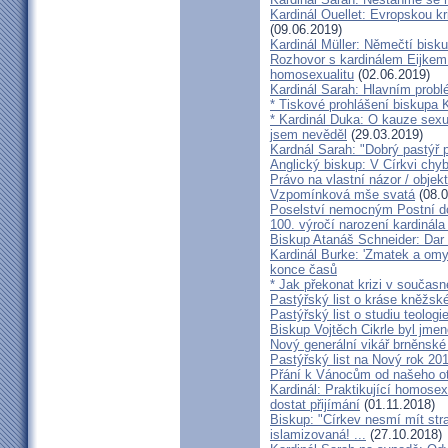
Kardinál Ouellet: Evropskou k
(09.06.2019)
Kardinál Müller: Němečtí bisk
Rozhovor s kardinálem Eijkem:
homosexualitu
(02.06.2019)
Kardinál Sarah: Hlavním probl
* Tiskové prohlášení biskupa K
* Kardinál Duka: O kauze sexu
jsem nevěděl
(29.03.2019)
Kardnál Sarah: "Dobrý pastýř p
Anglický biskup: V Církvi chybí
Právo na vlastní názor / objek
Vzpomínková mše svatá
(08.0
Poselství nemocným Postní d
100. výročí narození kardinála
Biskup Atanáš Schneider: Dar
Kardinál Burke: 'Zmatek a omy
konce časů
* Jak překonat krizi v současn
Pastýřský list o kráse kněžsk
Pastýřský list o studiu teologi
Biskup Vojtěch Cikrle byl jmen
Nový generální vikář brněnské
Pastýřský list na Nový rok 20
Přání k Vánocům od našeho ot
Kardinál: Praktikující homosex
dostat přijímání
(01.11.2018)
Biskup: "Církev nesmí mít str
islamizovaná! ...
(27.10.2018)