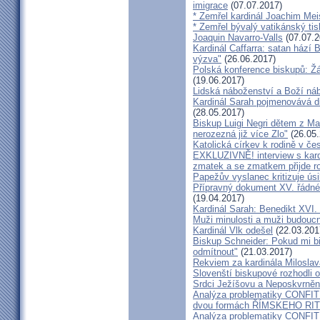
imigrace
(07.07.2017)
* Zemřel kardinál Joachim Mei
* Zemřel bývalý vatikánský ti
Joaquin Navarro-Valls
(07.07.2
Kardinál Caffarra: satan hází B
výzva"
(26.06.2017)
Polská konference biskupů: Žá
(19.06.2017)
Lidská náboženství a Boží ná
Kardinál Sarah pojmenovává dik
(28.05.2017)
Biskup Luigi Negri dětem z Ma
nerozezná již více Zlo"
(26.05.
Katolická církev k rodině v če
EXKLUZIVNĚ! interview s kar
zmatek a se zmatkem přijde ro
Papežův vyslanec kritizuje úsi
Přípravný dokument XV. řádné
(19.04.2017)
Kardinál Sarah: Benedikt XVI
Muži minulosti a muži budoucno
Kardinál Vlk odešel
(22.03.201
Biskup Schneider: Pokud mi bi
odmítnout"
(21.03.2017)
Rekviem za kardinála Milosla
Slovenští biskupové rozhodli
Srdci Ježíšovu a Neposkvrně
Analýza problematiky CON
dvou formách ŘÍMSKEHO RITU
Analýza problematiky CON