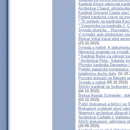
Kardinál Arinze odpovídá kardi
Arcibiskup Chaput: přizpůsobi
Kardinál Giovanni Coppa slav
Pohled katolické církve na imi
* Tři pohledy na kardinála Kor
* Vzpomínka na kardinála J. C
Synoda skončila... Rozvedení p
V synodní aule představen z
Biskup Vokál kázal před gen
(23.10.2015)
Synoda o rodině: K dokumentu
Německá strategie na synodě: 
* Kardinál Burke za věrnost ka
* Arcibiskup Peta: ,Satanův kou
Přiznání kardinála Danneelse /
Prefekt papežské kongregace 
totalitnímu duchu doby
(11.10.
Pozvání biskupů na Národní e
Synodu o rodině
(05.10.2015)
Africký kardinál na Světovém 
(04.10.2015)
Biskup Atanáš Schneider - d
(03.10.2015)
Polští biskupové a blížící se
Biskupové svolávají první nár
Nigerijský arcibiskup důrazně 
Arcibiskup Carballo z Vatikánu
Afričtí biskupové: odmítáme i
(20.09.2015)