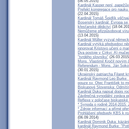
(06.05.2015)
Kardinál Kasper není „papežův
Prefekt kongregace pro nauku 
(22.04.2015)
Kardinál Tomáš Špidlík
věčnaj
Bosenský kardinál: Evropa se
křesťanské dědictví
(18.04.20
Nemůžeme přizpůsobovat víru d
(13.04.2015)
Kardinál Műller vyzval němec
Kardinál vytýká předsedovi 
ignorovat Kristovo učení o ma
Dva postoje v Církvi: A) muče
"tvrdého slovníku"
(26.03.2015
Mons. Vlastimil Kročil novým
Referendum - Mons. Ján Sokol:
(30.01.2015)
Ukrajinský patriarcha Filaret kr
Kardinál Raymond Leo Burke: 
pouze sv. Otec František to m
Biskupové Slovenska: Odmítíme
Kardinál Duka napsal dopis r
Závěrečná synodální zpráva p
Reflexe v poločase biskupské
* Synoda o rodině 2014-2015: 
* Zdroje informací a přímé pře
Prohlášení předsedy KBS k ro
(06.09.2014)
Kardinál Dominik Duka: kázání
kardinál Raymond Burke: "Pot