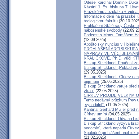
Odešel kardinál Dominik Duka 
Kázání J. Ex. biskupa T. Lity
Pražskému Jezulátku + videa 
Informace o dění na pražské Ka
teologickou fakultu
(30.10.202
Prohlášení Stálé rady České b
náboženské svobody
(22.09.2
Podcast s Mons. Tomášem Ho
(12.09.2025)
Apoštolský nuncius v Hoješín
PROHLÁŠENÍ ARCIBISKUPA
NÁPRAVY VE VĚCI JEDNÁNÍ
KRÁLÍČKOVÉ, Ph.D. vůči KT
Biskup Strickland: Poučení 
Biskup Strickland: „Poklad ví
(29.05.2025)
Biskup Strickland: „Církev nen
přijímání
(25.05.2025)
Biskup Strickland varuje před 
vírou"
(22.05.2025)
CÍRKEV PROJDE VELKÝM O
Tento nedávný průzkum Pew uk
„synodální“.
(11.05.2025)
Kardinál Gerhard Müller před 
Církev umírá
(04.05.2025)
Biskup Strickland: Odvaha bi
Biskup Strickland vyzývá bratry
sodomie“, která napadá Církev
Společné prohlášení arcibisk
(21.02.2025)