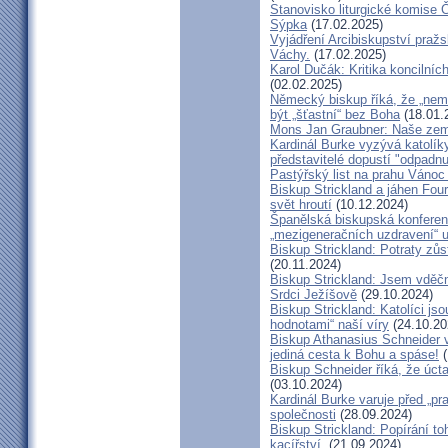
Stanovisko liturgické komise
Sýpka
(17.02.2025)
Vyjádření Arcibiskupství pra
Váchy.
(17.02.2025)
Karol Dučák: Kritika koncilníc
(02.02.2025)
Německý biskup říká, že „nem
být „šťastní“ bez Boha
(18.01.
Mons Jan Graubner: Naše ze
Kardinál Burke vyzývá katolíky,
představitelé dopustí "odpadnu
Pastýřský list na prahu Vánoc
Biskup Strickland a jáhen Four
svět hroutí
(10.12.2024)
Španělská biskupská konferenc
„mezigeneračních uzdravení“ u
Biskup Strickland: Potraty zů
(20.11.2024)
Biskup Strickland: Jsem vděčn
Srdci Ježíšově
(29.10.2024)
Biskup Strickland: Katolíci jso
hodnotami“ naší víry
(24.10.20
Biskup Athanasius Schneider vy
jediná cesta k Bohu a spáse!
(
Biskup Schneider říká, že úct
(03.10.2024)
Kardinál Burke varuje před „pr
společnosti
(28.09.2024)
Biskup Strickland: Popírání to
kacířství.
(21.09.2024)