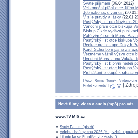
Svaté přijímání
(06.04.2012)
Velikonoční přání otce Jiřího 
Jde nakonec o věrnost
(30.01.
V síle pravdy a lásky
(22.01.2
Pastýřský list pro Nový rok 2
Vánoční přání otce biskupa V
Biskup Cikrle vydává publikac
Páté výročí smrti Mons. Pavla
Pastýřský list otce biskupa V
Reakce arcibiskupa Duky k Pr
Kard. Schönborn jasně a srozu
Vezměme vážně výzvu otce b
Uvedení Mons. Jana Vokála d
Pastýřský list k první neděli p
Pastýřský list otce biskupa Vo
Prohlášení biskupů k situaci v
| Autor:
Roman Tomek
| Vydáno dne 2
| Zdro
Přidat komentář
|
Nové filmy, videa a audia (mp3) pro vás:
www.TV-MIS.cz
::
Svatý Patriku (píseň)
::
Velehradská hymna 2026 (Hej, vzhůru poutníci
::
Litanie ke sv. Františkovi z Assisi ()