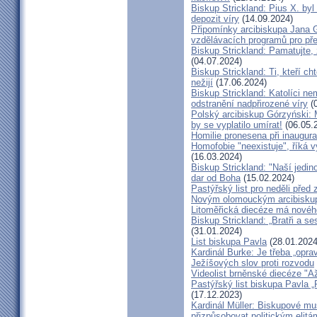
Biskup Strickland: Pius X. by
depozit víry
(14.09.2024)
Připomínky arcibiskupa Jana 
vzdělávacích programů pro pře
Biskup Strickland: Pamatujte,
(04.07.2024)
Biskup Strickland: Ti, kteří ch
nežijí
(17.06.2024)
Biskup Strickland: Katolíci ne
odstranění nadpřirozené víry
(0
Polský arcibiskup Górzyński: 
by se vyplatilo umírat!
(06.05.
Homilie pronesena při inaugur
Homofobie "neexistuje", říká 
(16.03.2024)
Biskup Strickland: "Naší jedin
dar od Boha
(15.02.2024)
Pastýřský list pro neděli pře
Novým olomouckým arcibiskup
Litoměřická diecéze má novéh
Biskup Strickland: „Bratři a se
(31.01.2024)
List biskupa Pavla
(28.01.2024
Kardinál Burke: Je třeba „opr
Ježíšových slov proti rozvodu
Videolist brněnské diecéze "
Pastýřský list biskupa Pav
(17.12.2023)
Kardinál Müller: Biskupové mus
přizpůsobovat politickým elitá