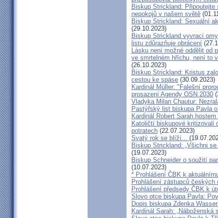
Biskup Strickland: Připoutejte
nepokojů v našem světě
(01.1
Biskup Strickland: Sexuální ak
(29.10.2023)
Biskup Strickland vyvrací omyl
listu zdůrazňuje obrácení
(27.1
Lásku není možné oddělit od p
ve smrtelném hříchu, není to 
(26.10.2023)
Biskup Strickland: Kristus zalo
cestou ke spáse
(30.09.2023)
Kardinál Müller: "Falešní pror
prosazení Agendy OSN 2030
(
Vladyka Milan Chautur: Nezra
Pastýřský list biskupa Pavla o
Kardinál Robert Sarah hostem 
Katoličtí biskupové kritizovali
potratech
(22.07.2023)
Svatý rok se blíží...
(19.07.20
Biskup Strickland: „Všichni se
(19.07.2023)
Biskup Schneider o soužití p
(10.07.2023)
* Prohlášení ČBK k aktuálnímu
Prohlášení zástupců českých c
Prohlášení předsedy ČBK k út
Slovo otce biskupa Pavla: Pov
Dopis biskupa Zdenka Wasserb
Kardinál Sarah: „Náboženská 