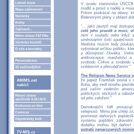
Lidové misie
V úvodu stanoviska USCCB 
modlil a prosil o naději a mou
Mapa zajímavostí
Potom poukázal na obavy, kter
Marianky
Bidenovými plány v oblasti po
Knihy
"
... jako pastýři mají biskup
Zajímavé...
celé jeho pravdě a moci, v
není v souladu nebo když s
Mimo oblast FATYMu
směrováním širší společnosti 
Výzdoba kostelů
hlediska musím tedy poukáza
vykonávat určitou politiku, kte
O nás a kontakty
a důstojnost člověka. Velm
antikoncepce, manželství a
Personalizace
svobodu Církve a svobodu v
svědomím a přesvědčením.
"
15 nejčtenějších
The Religion News Service i
že papež František poslal v 
AMIMS.net
Boha, aby vedl nového preziden
nabízí:
pod vaším vedením americk
politických, etických a nábože
Hlavní strana
od jeho založení.
"
apoštolát A.M.I.M.S.
Knihovna on-line
Demokratičtí lídři prosazu
veřejnosti. Mimo jiné chtějí z
Comicsy
povinnost daňových poplatník
Objednávky knih
systému pojištění zdravotn
dodatku mohou být daňoví 
potratů nenarozených mimine
TV-MIS.cz