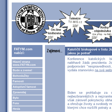
FATYM.com
Katoličtí biskupové v listu 
nabízí:
jakou je potrat"
Konference katolických
Hlavní strana
naléhavě žádá prezidenta Jo
www.FATYM.com
podporování "nespravedlnosti
vydala stanovisko
na své web
Bude a zveme!
Bohoslužby
Farnosti
Adoptivní farnost
Zpravodaj
Biden se prohlašuje za o
nejbezbrannějších a nejzranite
Bylo
však zároveň pokrytecky obhaj
Foto
a ohrožuje životy a svobody mi
kterými chce rozšířit potraty a
Hesla