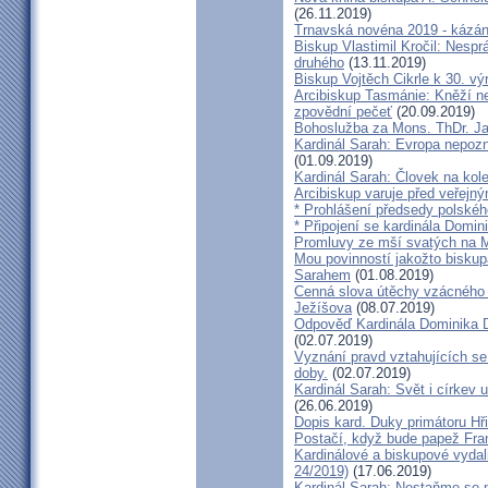
(26.11.2019)
Trnavská novéna 2019 - kázá
Biskup Vlastimil Kročil: Nesp
druhého
(13.11.2019)
Biskup Vojtěch Cikrle k 30. v
Arcibiskup Tasmánie: Kněží n
zpovědní pečeť
(20.09.2019)
Bohoslužba za Mons. ThDr. Ja
Kardinál Sarah: Evropa nepozn
(01.09.2019)
Kardinál Sarah: Človek na kol
Arcibiskup varuje před veřejn
* Prohlášení předsedy polskéh
* Připojení se kardinála Domi
Promluvy ze mší svatých na Ml
Mou povinností jakožto biskup
Sarahem
(01.08.2019)
Cenná slova útěchy vzácného 
Ježíšova
(08.07.2019)
Odpověď Kardinála Dominika D
(02.07.2019)
Vyznání pravd vztahujících se
doby.
(02.07.2019)
Kardinál Sarah: Svět i církev u
(26.06.2019)
Dopis kard. Duky primátoru Hř
Postačí, když bude papež Fran
Kardinálové a biskupové vydali 
24/2019)
(17.06.2019)
Kardinál Sarah: Nestaňme se m