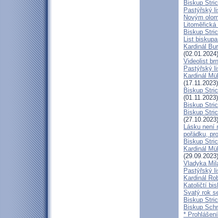
Biskup Stric
Pastýřský l
Novým olom
Litoměřická
Biskup Stric
List biskup
Kardinál Bu
(02.01.2024
Videolist b
Pastýřský 
Kardinál Mül
(17.11.2023)
Biskup Stri
(01.11.2023)
Biskup Stri
Biskup Stric
(27.10.2023
Lásku není 
pořádku, pr
Biskup Stric
Kardinál Mü
(29.09.2023
Vladyka Mil
Pastýřský li
Kardinál Ro
Katoličtí bi
Svatý rok se
Biskup Stric
Biskup Schn
* Prohlášen