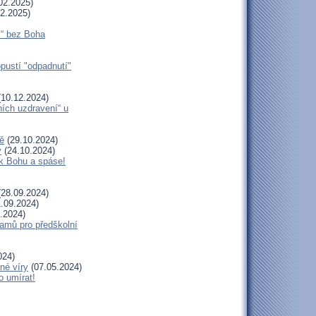
02.2025)
2.2025)
í“ bez Boha
opustí "odpadnutí"
10.12.2024)
ních uzdravení“ u
ě
(29.10.2024)
y
(24.10.2024)
 k Bohu a spáse!
28.09.2024)
.09.2024)
.2024)
amů pro předškolní
024)
né víry
(07.05.2024)
o umírat!