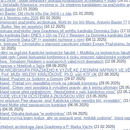
ána Církve - podle přednášky biskupa Athanasiuse Schneidera + video
(14.01.
í Večeřadlo Křenovice: myslíme si, že vhodným kandidátem na pražského ar
ín Basler
(12.01.2026)
n Basler: Od chvíle křtu žije Ježíš i v nás
(11.01.2026)
ist k Novému roku 2026
(01.01.2026)
jmenování pražského arcibiskupa. Mohl by jím být Mons. Antonín Basler ??
(
 Burke: Nes její poselství
(10.12.2025)
ibiskupa pražského Jana Graubnera při pohřbu kardinála Dominika Duky
(17.1
bu kardinála Duky DNES v 11h na TV2 // Requiem za Dominika kardinála D
inál Dominik Duka OP (+ poslední rozhovor s ním)
(04.11.2025)
x. biskupa T. Litynského o slavnosti zasvěcení střední Evropy Pražskému Je
.10.2025)
dění na pražské Katolické teologické fakultě + Modlitba za teologickou fakul
Stálé rady České biskupské konference k riziku omezení náboženské svobod
Mons. Tomášem Holubem o současných válečných dramatech
(12.09.2025)
nuncius v Hoješíně u Seče
(08.09.2025)
Í ARCIBISKUPA PRAŽSKÉHO K VÝZVĚ KE ZJEDNÁNI NÁPRAVY VE VĚ
Prof. MUDr. MILENY KRÁLÍČKOVÉ, Ph.D. vůči KTF UK
(22.08.2025)
ckland: Poučení ze Sodomy a Gomory
(29.07.2025)
ckland: „Poklad víry nepodléhá vývoji na základě konsensu
(29.05.2025)
kland: „Církev není povolána k vytváření pravdy, ale k jejímu přijímání
(25.05
kland varuje před zednářstvím: „Neslučitelné s naší katolickou vírou"
(22.05.
ROJDE VELKÝM OČIŠTĚNÍM A ZKOUŠKOU VÍRY
(13.05.2025)
ný průzkum Pew ukazuje, proč Katolická církev nemůže být „synodální“.
(11.
rhard Müller před nastávajícím konkláve
(06.05.2025)
á
(04.05.2025)
ckland: Odvaha biskupa "je podmínkou"
(15.04.2025)
kland vyzývá bratry kněze, aby se postavili proti „hnilobě sodomie“, která na
)
ohlášení arcibiskupa Jana Graubnera a P. Marka Váchy
(21.02.2025)