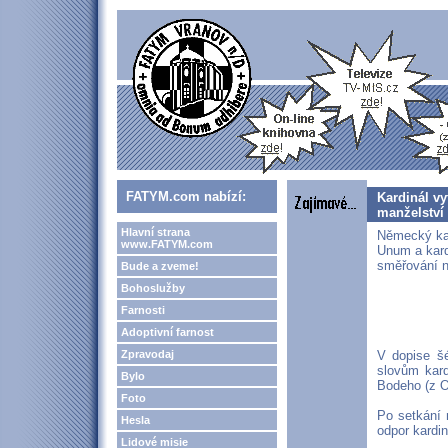
FATYM.com nabízí:
Kardinál v
manželství
Hlavní strana
Německý kar
www.FATYM.com
Unum a kard
směřování 
Bude a zveme!
Bohoslužby
Farnosti
Adoptivní farnost
Zpravodaj
V dopise šé
slovům kar
Bylo
Bodeho (z O
Foto
Po setkání 
Hesla
odpor kardi
Lidové misie