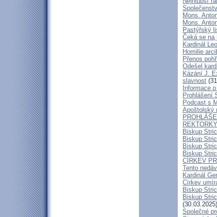
Nejhlubší r
Společenstv
Mons. Anton
Mons. Antoní
Pastýřský l
Čeká se na 
Kardinál Leo
Homilie arc
Přenos pohř
Odešel kard
Kázání J. E
slavnost
(31
Informace o 
Prohlášení 
Podcast s 
Apoštolský 
PROHLÁŠEN
REKTORKY 
Biskup Stri
Biskup Stri
Biskup Stric
Biskup Stric
CÍRKEV P
Tento nedáv
Kardinál Ge
Církev umír
Biskup Stri
Biskup Stric
(30.03.2025
Společné pr