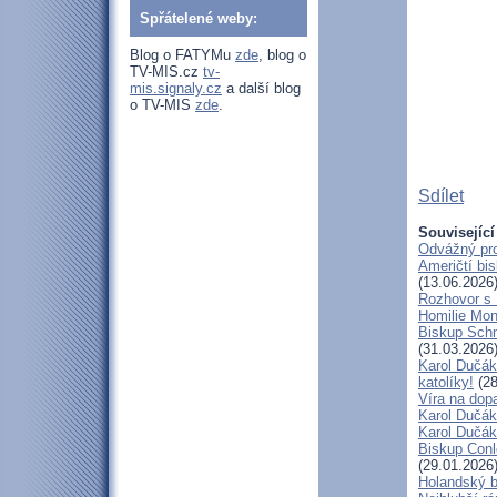
Spřátelené weby:
Blog o FATYMu
zde
, blog o
TV-MIS.cz
tv-
mis.signaly.cz
a další blog
o TV-MIS
zde
.
Sdílet
Související
Odvážný pro
Američtí bi
(13.06.2026
Rozhovor s
Homilie Mon
Biskup Schn
(31.03.2026
Karol Dučák
katolíky!
(28
Víra na dop
Karol Dučák:
Karol Dučák:
Biskup Conle
(29.01.2026
Holandský bi