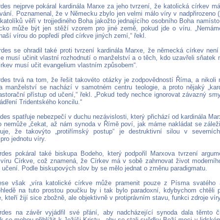
rdes nejprve pokáral kardinála Marxe za jeho tvrzení, že katolická církev 
vání. Poznamenal, že v Německu zbylo jen velmi málo víry v nadpřirozeno 
atolíků věří v trojjediného Boha jakožto jednajícího osobního Boha namísto 
cko může být jen stěží vzorem pro jiné země, pokud jde o víru. „Nemám
naší vírou do popředí před církve jiných zemí,“ řekl.
rdes se ohradil také proti tvrzení kardinála Marxe, že německá církev nen
e musí učinit vlastní rozhodnutí o manželství a o těch, kdo uzavřeli sňatek
rkev musí učit evangelium vlastním způsobem“.
rdes trvá na tom, že řešit takovéto otázky je zodpovědností Říma, a nikol
a manželství se nachází v samotném centru teologie, a proto nějaký „kar
astorační přístup od učení,“ řekl. „Pokud tedy nechce ignorovat závazný smy
ádření Tridentského koncilu.“
des spatřuje nebezpečí v duchu nezávislosti, který přichází od kardinála Mar
nemůže „čekat, až nám synoda v Římě poví, jak máme nakládat se záleži
ruje, že takovýto „protiřímský postup“ je destruktivní silou v severníc
 pro jednotu víry.
rdes pokáral také biskupa Bodeho, který podpořil Marxova tvrzení argum
víru Církve, což znamená, že Církev má v sobě zahrnovat život moderního
í učení. Podle biskupových slov by se mělo jednat o změnu paradigmatu.
ese však „víra katolické církve může pramenit pouze z Písma svatého a
ehledě na tuto prostou poučku by i tak bylo paradoxní, kdybychom chtěli p
, kteří žijí sice zbožně, ale objektivně v protiprávním stavu, funkci zdroje víry
rdes na závěr vyjádřil své přání, aby nadcházející synoda dala těmto 
ak se mohou přiblížit k Ježíši Kristu, „aby se stali svědky Boží moci v lidské