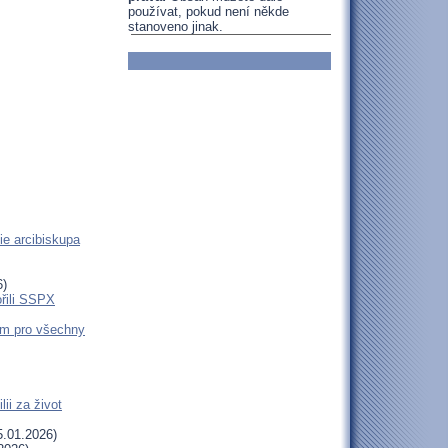
používat, pokud není někde
stanoveno jinak.
ie arcibiskupa
6)
ořili SSPX
em pro všechny
ii za život
.01.2026)