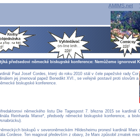
AMIMS.net
ytýká předsedovi německé biskupské konference: Nemůžeme ignorovat Kr
dinál Paul Josef Cordes, který do roku 2010 stál v čele papežské rady Cor
inálem jej jmenoval papež Benedikt XVI., se veřejně postavil proti slovům a
německé biskupské konference.
fredaktorovi německého listu Die Tagespost 7. března 2015 se kardinál Co
dinála Reinharda Marxe*, předsedy německé biskupské konference, a bis
snabrücku).
německých biskupů v severoněmeckém Hildesheimu pronesl kardinál Marx sl
nála Cordese. Ten reagoval především z obavy, že Marx způsobil zmatek mezi