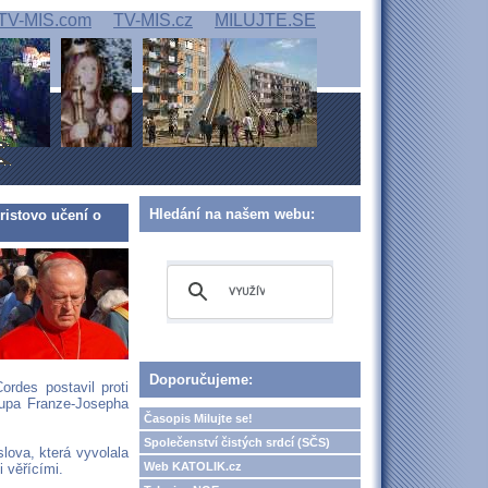
TV-MIS.com
TV-MIS.cz
MILUJTE.SE
Hledání na našem webu:
istovo učení o
Doporučujeme:
rdes postavil proti
kupa Franze-Josepha
Časopis Milujte se!
Společenství čistých srdcí (SČS)
ova, která vyvolala
Web KATOLIK.cz
 věřícími.