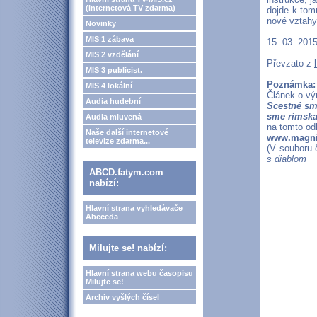
(internetová TV zdarma)
dojde k tomu
nové vztahy.
Novinky
MIS 1 zábava
15. 03. 2015
MIS 2 vzdělání
Převzato z
MIS 3 publicist.
Poznámka: 
MIS 4 lokální
Článek o vý
Audia hudební
Scestné sm
sme rímska 
Audia mluvená
na tomto od
Naše další internetové
www.magnif
televize zdarma...
(V souboru
s diablom
ABCD.fatym.com
nabízí:
Hlavní strana vyhledávače
Abeceda
Milujte se! nabízí:
Hlavní strana webu časopisu
Milujte se!
Archiv vyšlých čísel