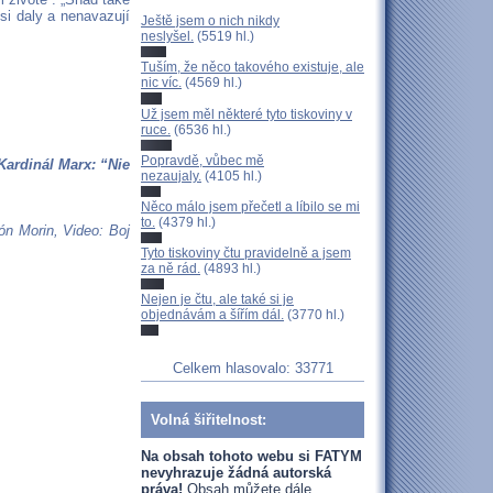
ysi daly a nenavazují
Ještě jsem o nich nikdy
neslyšel.
(5519 hl.)
Tuším, že něco takového existuje, ale
nic víc.
(4569 hl.)
Už jsem měl některé tyto tiskoviny v
ruce.
(6536 hl.)
Popravdě, vůbec mě
ardinál Marx: “Nie
nezaujaly.
(4105 hl.)
Něco málo jsem přečetl a líbilo se mi
to.
(4379 hl.)
n Morin, Video: Boj
Tyto tiskoviny čtu pravidelně a jsem
za ně rád.
(4893 hl.)
Nejen je čtu, ale také si je
objednávám a šířím dál.
(3770 hl.)
Celkem hlasovalo: 33771
Volná šiřitelnost:
Na obsah tohoto webu si FATYM
nevyhrazuje žádná autorská
práva!
Obsah můžete dále