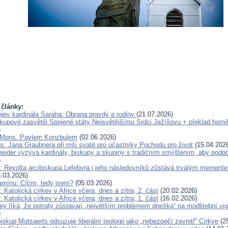
 články:
jev kardinála Saraha: Obrana pravdy a rodiny
(21.07.2026)
skupové zasvětili Spojené státy Nejsvětějšímu Srdci Ježíšovu + překlad homil
)
 Mpns. Pavlem Konzbulem
(02.06.2026)
s. Jana Graubnera při mši svaté pro účastníky Pochodu pro život
(15.04.202
eider vyzývá kardinály, biskupy a skupiny s tradičním smýšlením, aby podp
)
: Revolta arcibiskupa Lefebvra i jeho následovníků zůstává trvalým mement
.03.2026)
amínu: Cítím, tedy jsem?
(05.03.2026)
 Katolická církev v Africe včera, dnes a zítra, 2. část
(20.02.2026)
 Katolická církev v Africe včera, dnes a zítra, 1. část
(16.02.2026)
y říká, že potraty zůstávají „největším problémem dneška“ na modlitební vigil
)
skup Mutsaerts odsuzuje liberální teologii jako „nebezpečí zevnitř“ Církve
(25