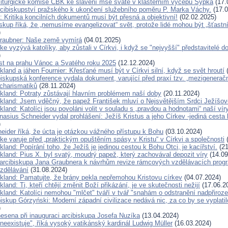
liturgické komise ČBK ke slavení mše svaté v klášterním výčepu Sýpka
(17.
rcibiskupství pražského k ukončení služebního poměru P. Marka Váchy.
(17.0
 Kritika koncilních dokumentů musí být přesná a objektivní!
(02.02.2025)
kup říká, že „nemusíme evangelizovat“ svět, protože lidé mohou být „šťastn
)
raubner: Naše země vymírá
(04.01.2025)
ke vyzývá katolíky, aby zůstali v Církvi, i když se "nejvyšší" představitelé d
)
ist na prahu Vánoc a Svatého roku 2025
(12.12.2024)
kland a jáhen Fournier: Křesťané musí být v Církvi silní, když se svět hroutí
(
iskupská konference vydala dokument, varující před praxí tzv. „mezigenerač
 charismatiků
(28.11.2024)
ckland: Potraty zůstávají hlavním problémem naší doby
(20.11.2024)
ckland: Jsem vděčný, že papež František mluví o Nejsvětějším Srdci Ježíšov
kland: Katolíci jsou povoláni volit v souladu s „pravdou a hodnotami“ naší vír
nasius Schneider vydal prohlášení: Ježíš Kristus a jeho Církev -jediná cesta
)
eider říká, že úcta je otázkou vážného přístupu k Bohu
(03.10.2024)
ke varuje před „praktickým opuštěním spásy v Kristu“ v Církvi a společnosti
(
kland: Popírání toho, že Ježíš je jedinou cestou k Bohu Otci, je kacířství.
(21
kland: Pius X. byl svatý, moudrý papež, který zachovával depozit víry
(14.09
arcibiskupa Jana Graubnera k návrhům revize rámcových vzdělávacích progr
vzdělávání
(31.08.2024)
ckland: Pamatujte, že brány pekla nepřemohou Kristovu církev
(04.07.2024)
kland: Ti, kteří chtějí změnit Boží přikázání, je ve skutečnosti nežijí
(17.06.2
kland: Katolíci nemohou "mlčet" tváří v tvář "snahám o odstranění nadpřiroze
iskup Górzyński: Moderní západní civilizace nedává nic, za co by se vyplatil
)
nesena při inauguraci arcibiskupa Josefa Nuzíka
(13.04.2024)
neexistuje", říká vysoký vatikánský kardinál Ludwig Müller
(16.03.2024)