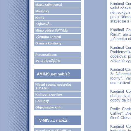
Kardinál Co
Mapa zajímavostí
velká očeká
Marianky
německých k
proto Něme
Knihy
stavět se s 
Zajímavé...
Kardinál Co
Mimo oblast FATYMu
Říma“, ale ž
Výzdoba kostelů
„německá cí
O nás a kontakty
Kardinál Co
Problematik
Personalizace
oddělovat p
závazné vyj
15 nejčtenějších
Kardinál Cor
že Německo 
AMIMS.net nabízí:
rodiny“. Va
destruktivní
Hlavní strana apoštolát
A.M.I.M.S.
Kardinál Co
Knihovna on-line
obohacovat 
odpovídajíc
Comicsy
Objednávky knih
Podle Cord
Církve“. „N
členů Církve
TV-MIS.cz nabízí:
Kardinál Co
instrukce, j
Hlavní strana TV-MIS.cz