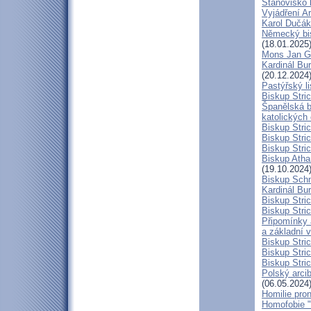
Stanovisko 
Vyjádření A
Karol Dučák:
Německý bis
(18.01.2025
Mons Jan G
Kardinál Bur
(20.12.2024
Pastýřský l
Biskup Stric
Španělská b
katolických
Biskup Stri
Biskup Stri
Biskup Stric
Biskup Atha
(19.10.2024
Biskup Schn
Kardinál Bur
Biskup Stric
Biskup Stric
Připomínky 
a základní 
Biskup Stri
Biskup Stric
Biskup Stric
Polský arcib
(06.05.2024
Homilie pro
Homofobie "