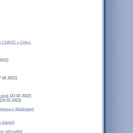
jí CHAOS v Církvi.
2022)
.05.2022)
cestě
(23.02.2022)
(19.02.2022)
romluva v Medžugorji
r článků)
us odsoudila!