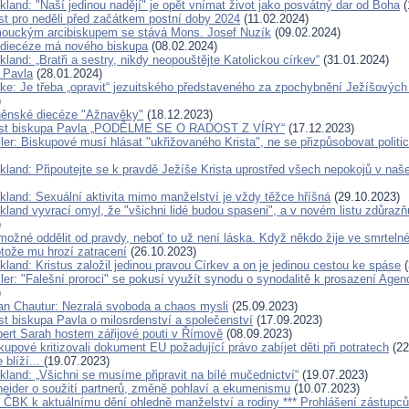
kland: "Naší jedinou nadějí" je opět vnímat život jako posvátný dar od Boha
(
ist pro neděli před začátkem postní doby 2024
(11.02.2024)
ouckým arcibiskupem se stává Mons. Josef Nuzík
(09.02.2024)
 diecéze má nového biskupa
(08.02.2024)
kland: „Bratři a sestry, nikdy neopouštějte Katolickou církev“
(31.01.2024)
a Pavla
(28.01.2024)
rke: Je třeba „opravit“ jezuitského představeného za zpochybnění Ježíšových 
)
rněnské diecéze "Ažnavěky"
(18.12.2023)
list biskupa Pavla „PODĚLME SE O RADOST Z VÍRY“
(17.12.2023)
ler: Biskupové musí hlásat "ukřižovaného Krista", ne se přizpůsobovat politi
ckland: Připoutejte se k pravdě Ježíše Krista uprostřed všech nepokojů v na
ckland: Sexuální aktivita mimo manželství je vždy těžce hříšná
(29.10.2023)
kland vyvrací omyl, že "všichni lidé budou spaseni", a v novém listu zdůrazň
)
možné oddělit od pravdy, neboť to už není láska. Když někdo žije ve smrtelné
otože mu hrozí zatracení
(26.10.2023)
kland: Kristus založil jedinou pravou Církev a on je jedinou cestou ke spáse
(
ller: "Falešní proroci" se pokusí využít synodu o synodalitě k prosazení Ag
)
an Chautur: Nezralá svoboda a chaos mysli
(25.09.2023)
st biskupa Pavla o milosrdenství a společenství
(17.09.2023)
bert Sarah hostem zářijové pouti v Římově
(08.09.2023)
skupové kritizovali dokument EU požadující právo zabíjet děti při potratech
(22
 blíží...
(19.07.2023)
kland: „Všichni se musíme připravit na bílé mučednictví“
(19.07.2023)
eider o soužití partnerů, změně pohlaví a ekumenismu
(10.07.2023)
í ČBK k aktuálnímu dění ohledně manželství a rodiny *** Prohlášení zástupců