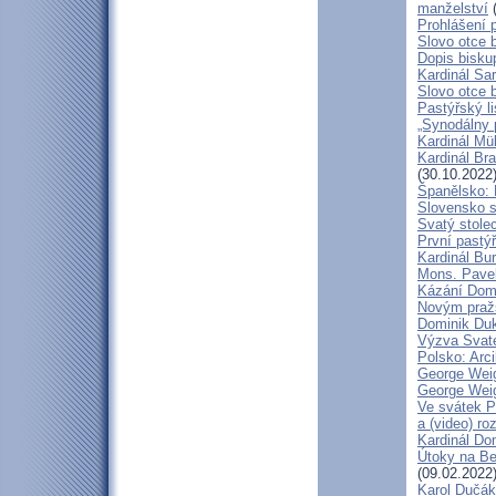
manželství
(
Prohlášení 
Slovo otce 
Dopis bisku
Kardinál Sa
Slovo otce 
Pastýřský li
„Synodálny 
Kardinál Mü
Kardinál Bra
(30.10.2022
Španělsko: 
Slovensko 
Svatý stole
První pastýř
Kardinál Bu
Mons. Pave
Kázání Domin
Novým pražs
Dominik Duka
Výzva Svaté
Polsko: Arc
George Weig
George Weig
Ve svátek P
a (video) ro
Kardinál Do
Útoky na Ben
(09.02.2022
Karol Dučák