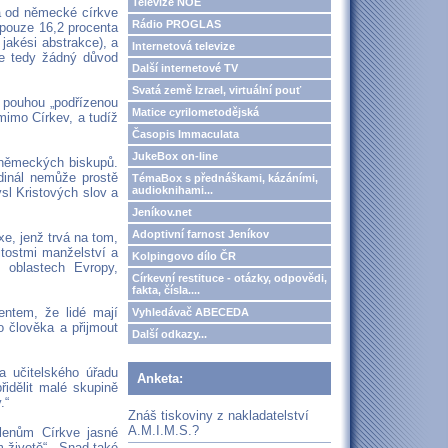
Televize NOE
má od německé církve
Rádio PROGLAS
(pouze 16,2 procenta
jakési abstrakce), a
Internetová televize
e tedy žádný důvod
Další internetové TV
Svatá země Izrael, virtuální pouť
í pouhou „podřízenou
Matice cyrilometodějská
 mimo Církev, a tudíž
Časopis Immaculata
JukeBox on-line
i německých biskupů.
dinál nemůže prostě
TémaBox s přednáškami, kázáními,
audioknihami...
sl Kristových slov a
Jeníkov.net
Adoptivní farnost Jeníkov
xe, jenž trvá na tom,
tostmi manželství a
Kolpingovo dílo ČR
h oblastech Evropy,
Církevní restituce - otázky, odpovědi,
fakta, čísla....
entem, že lidé mají
Vyhledávač ABECEDA
 člověka a přijmout
Další odkazy...
 učitelského úřadu
Anketa:
řidělit malé skupině
.“
Znáš tiskoviny z nakladatelství
A.M.I.M.S.?
členům Církve jasné
m životě“. „Snad také