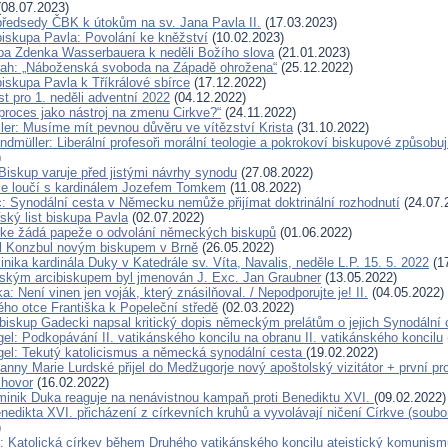
08.07.2023)
předsedy ČBK k útokům na sv. Jana Pavla II.
(17.03.2023)
biskupa Pavla: Povolání ke kněžství
(10.02.2023)
pa Zdenka Wasserbauera k neděli Božího slova
(21.01.2023)
rah: „Náboženská svoboda na Západě ohrožena“
(25.12.2022)
biskupa Pavla k Tříkrálové sbírce
(17.12.2022)
st pro 1. neděli adventní 2022
(04.12.2022)
proces jako nástroj na zmenu Cirkve?“
(24.11.2022)
ller: Musíme mít pevnou důvěru ve vítězství Krista
(31.10.2022)
ndmüller: Liberální profesoři morální teologie a pokrokoví biskupové způsobu
)
Biskup varuje před jistými návrhy synodu
(27.08.2022)
se loučí s kardinálem Jozefem Tomkem
(11.08.2022)
c: Synodální cesta v Německu nemůže přijímat doktrinální rozhodnutí
(24.07.
ský list biskupa Pavla
(02.07.2022)
rke žádá papeže o odvolání německých biskupů
(01.06.2022)
l Konzbul novým biskupem v Brně
(26.05.2022)
ika kardinála Duky v Katedrále sv. Víta, Navalis, neděle L.P. 15. 5. 2022
(17
kým arcibiskupem byl jmenován J. Exc. Jan Graubner
(13.05.2022)
: Není vinen jen voják, který znásilňoval. / Nepodporujte je! II.
(04.05.2022)
ho otce Františka k Popeleční středě
(02.03.2022)
ibiskup Gadecki napsal kritický dopis německým prelátům o jejich Synodální 
el: Podkopávání II. vatikánského koncilu na obranu II. vatikánského koncilu
el: Tekutý katolicismus a německá synodální cesta
(19.02.2022)
anny Marie Lurdské přijel do Medžugorje nový apoštolský vizitátor + první p
zhovor
(16.02.2022)
minik Duka reaguje na nenávistnou kampaň proti Benediktu XVI.
(09.02.2022)
edikta XVI. přicházení z církevních kruhů a vyvolávají ničení Církve (soubo
)
: Katolická církev během Druhého vatikánského koncilu ateistický komunism