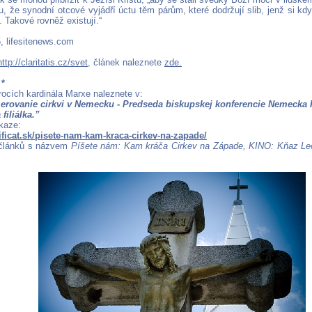
, že synodní otcové vyjádří úctu těm párům, které dodržují slib, jenž si kd
 Takové rovněž existují.“
, lifesitenews.com
http://claritatis.cz/svet
, článek naleznete
zde.
*
rocích kardinála Marxe naleznete v:
erovanie cirkvi v Nemecku - Predseda biskupskej konferencie Nemecka K
filiálka.”
kaze:
icat.sk/pisete-nam-kam-kraca-cirkev-na-zapade/
 článků s názvem
Píšete nám: Kam kráča Cirkev na Západe, KINO: Kňaz Leó