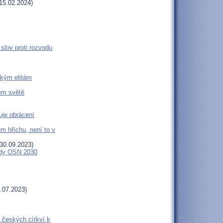
15.02.2024)
slov proti rozvodu
ckým elitám
šem světě
uje obrácení
m hříchu, není to v
30.09.2023)
endy OSN 2030
.07.2023)
 českých církví k