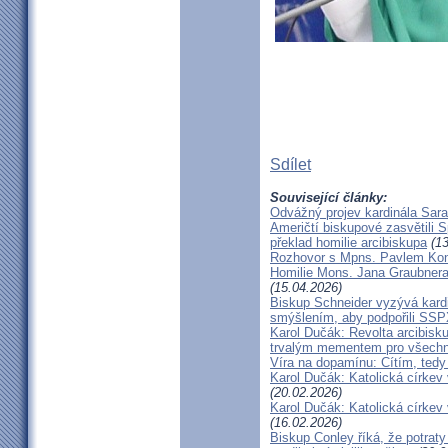
Sdílet
Související články:
Odvážný projev kardinála Sar
Američtí biskupové zasvětili 
překlad homilie arcibiskupa
(13
Rozhovor s Mpns. Pavlem Ko
Homilie Mons. Jana Graubnera 
(15.04.2026)
Biskup Schneider vyzývá kardi
smýšlením, aby podpořili SS
Karol Dučák: Revolta arcibisk
trvalým mementem pro všechny
Víra na dopamínu: Cítím, ted
Karol Dučák: Katolická církev v
(20.02.2026)
Karol Dučák: Katolická církev v
(16.02.2026)
Biskup Conley říká, že potrat