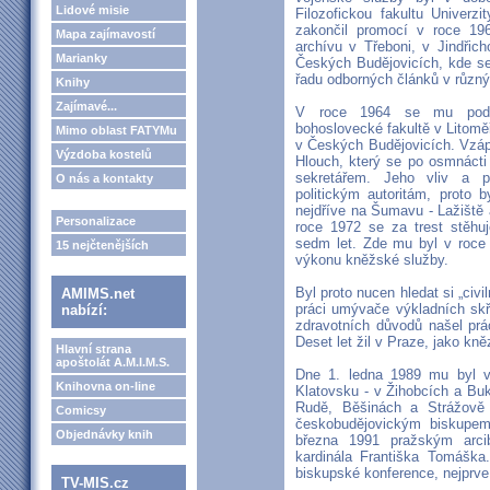
Lidové misie
Filozofickou fakultu Univerzi
zakončil promocí v roce 19
Mapa zajímavostí
archívu v Třeboni, v Jindři
Marianky
Českých Budějovicích, kde se 
řadu odborných článků v různ
Knihy
Zajímavé...
V roce 1964 se mu podaři
bohoslovecké fakultě v Litomě
Mimo oblast FATYMu
v Českých Budějovicích. Vzápě
Výzdoba kostelů
Hlouch, který se po osmnácti
sekretářem. Jeho vliv a p
O nás a kontakty
politickým autoritám, proto 
nejdříve na Šumavu - Lažiště 
Personalizace
roce 1972 se za trest stěh
sedm let. Zde mu byl v roce 
15 nejčtenějších
výkonu kněžské služby.
Byl proto nucen hledat si „civil
AMIMS.net
práci umývače výkladních skř
nabízí:
zdravotních důvodů našel prá
Deset let žil v Praze, jako kn
Hlavní strana
apoštolát A.M.I.M.S.
Dne 1. ledna 1989 mu byl vr
Knihovna on-line
Klatovsku - v Žihobcích a Bu
Rudě, Běšinách a Strážově
Comicsy
českobudějovickým biskupem
Objednávky knih
března 1991 pražským arc
kardinála Františka Tomášk
biskupské konference, nejprv
TV-MIS.cz