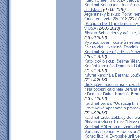
Fulton Sheen prorocky varoval 
Kardinál Bagnasco: Jedině náv
a lidskost
(05.08.2018)
Argentinský biskup:,Potrat není
Cirkvi vo svete 28/2018
(20.07
„Program LGBT je démonický út
v USA
(24.06.2018)
Biskup Schneider vysvětluje, 
(18.06.2018)
Vyprazdňování kostelů nezpůso
Jak to vidí... kardinál Domini
Kardinál Burke přijede na Slov
(25.04.2018)
Katolický biskup: čelíme 'děs
Kázání kardinála Dominika Duky
(21.04.2018)
Návrat kardinála Berana: Lo
(21.04.2018)
Biskupové nesouhlasí s divadel
* Na počest kardinála Berana 
* Dominik Duka: Kardinál Beran
(13.04.2018)
Kardinál Sarah: "Odsuzuji kriz
Úsvit velké apostaze a proroc
(01.03.2018)
Kardinál Erdö: Základy demokra
Biskup Andreas Laun: "Homos
Kardinál Müller na mezinárodní
Veritatis splendor + rozhovor
(
Konec iluzí o Evropské unii ve