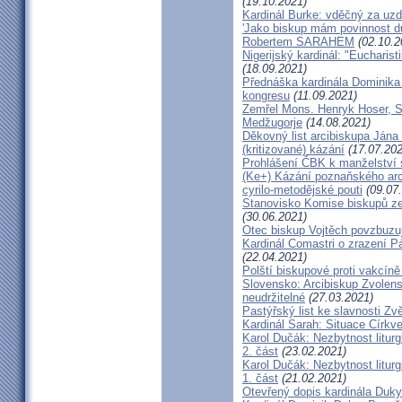
(19.10.2021)
Kardinál Burke: vděčný za uzd
'Jako biskup mám povinnost dů
Robertem SARAHEM
(02.10.2
Nigerijský kardinál: "Eucharis
(18.09.2021)
Přednáška kardinála Dominika
kongresu
(11.09.2021)
Zemřel Mons. Henryk Hoser, SA
Medžugorje
(14.08.2021)
Děkovný list arcibiskupa Ján
(kritizované) kázání
(17.07.202
Prohlášení ČBK k manželství 
(Ke+) Kázání poznaňského arc
cyrilo-metodějské pouti
(09.07
Stanovisko Komise biskupů zem
(30.06.2021)
Otec biskup Vojtěch povzbuzu
Kardinál Comastri o zrazení 
(22.04.2021)
Polští biskupové proti vakcíně
Slovensko: Arcibiskup Zvolens
neudržitelné
(27.03.2021)
Pastýřský list ke slavnosti Z
Kardinál Sarah: Situace Církve
Karol Dučák: Nezbytnost litur
2. část
(23.02.2021)
Karol Dučák: Nezbytnost litur
1. část
(21.02.2021)
Otevřený dopis kardinála Duky