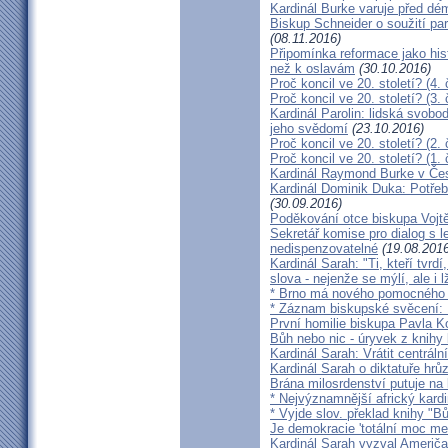
Kardinál Burke varuje před d
Biskup Schneider o soužití p
(08.11.2016)
Připomínka reformace jako hi
než k oslavám
(30.10.2016)
Proč koncil ve 20. století? (4. 
Proč koncil ve 20. století? (3. 
Kardinál Parolin: lidská svobo
jeho svědomí
(23.10.2016)
Proč koncil ve 20. století? (2. 
Proč koncil ve 20. století? (1. 
Kardinál Raymond Burke v Čes
Kardinál Dominik Duka: Potře
(30.09.2016)
Poděkování otce biskupa Vojt
Sekretář komise pro dialog s l
nedispenzovatelné
(19.08.2016
Kardinál Sarah: "Ti, kteří tvrd
slova - nejenže se mýlí, ale i l
* Brno má nového pomocného b
* Záznam biskupské svěcení: B
První homilie biskupa Pavla K
Bůh nebo nic - úryvek z knihy
Kardinál Sarah: Vrátit centrální
Kardinál Sarah o diktatuře hr
Brána milosrdenství putuje na
* Nejvýznamnější africký kardi
* Vyjde slov. překlad knihy "B
Je demokracie 'totální moc me
Kardinál Sarah vyzval Američ