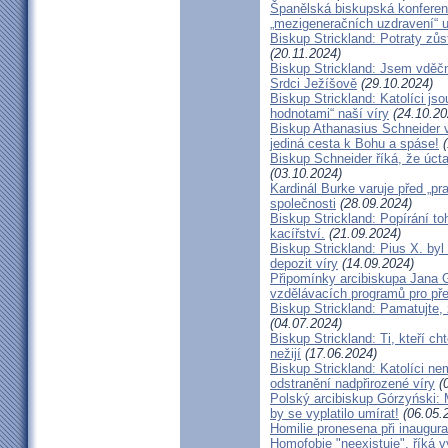
Španělská biskupská konferenc
„mezigeneračních uzdravení“ u
Biskup Strickland: Potraty zů
(20.11.2024)
Biskup Strickland: Jsem vděčn
Srdci Ježíšově
(29.10.2024)
Biskup Strickland: Katolíci jso
hodnotami“ naší víry
(24.10.20
Biskup Athanasius Schneider vy
jediná cesta k Bohu a spáse!
(
Biskup Schneider říká, že úct
(03.10.2024)
Kardinál Burke varuje před „pr
společnosti
(28.09.2024)
Biskup Strickland: Popírání to
kacířství.
(21.09.2024)
Biskup Strickland: Pius X. by
depozit víry
(14.09.2024)
Připomínky arcibiskupa Jana 
vzdělávacích programů pro pře
Biskup Strickland: Pamatujte,
(04.07.2024)
Biskup Strickland: Ti, kteří ch
nežijí
(17.06.2024)
Biskup Strickland: Katolíci ne
odstranění nadpřirozené víry
(0
Polský arcibiskup Górzyński: 
by se vyplatilo umírat!
(06.05.
Homilie pronesena při inaugur
Homofobie "neexistuje", říká 