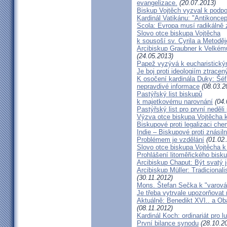
evangelizace.
(20.07.2013)
Biskup Vojtěch vyzval k podpoř
Kardinál Vatikánu: "Antikonce
Scola: Evropa musí radikálně z
Slovo otce biskupa Vojtěcha
k sousoší sv. Cyrila a Metodě
Arcibiskup Graubner k Velkém
(24.05.2013)
Papež vyzývá k eucharistick
Je boj proti ideologiím ztracen
K osočení kardinála Duky: Šéf
nepravdivé informace
(08.03.2
Pastýřský list biskupů
k majetkovému narovnání
(04.
Pastýřský list pro první neděli
Výzva otce biskupa Vojtěcha 
Biskupové proti legalizaci ch
Indie – Biskupové proti znásil
Problémem je vzdělání
(01.02.
Slovo otce biskupa Vojtěcha 
Prohlášení litoměřického bis
Arcibiskup Chaput: Být svatý j
Arcibiskup Müller: Tradicional
(30.11.2012)
Mons. Štefan Sečka k "varován
Je třeba vytrvale upozorňovat
Aktuálně: Benedikt XVI.. a Ob
(08.11.2012)
Kardinál Koch: ordinariát pro l
První bilance synodu
(28.10.2