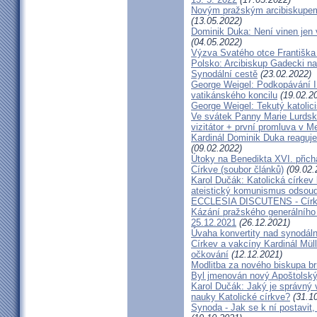
Novým pražským arcibiskupem
(13.05.2022)
Dominik Duka: Není vinen jen vo
(04.05.2022)
Výzva Svatého otce Františka
Polsko: Arcibiskup Gadecki na
Synodální cestě
(23.02.2022)
George Weigel: Podkopávání II
vatikánského koncilu
(19.02.2
George Weigel: Tekutý katoli
Ve svátek Panny Marie Lurdské
vizitátor + první promluva v M
Kardinál Dominik Duka reaguje
(09.02.2022)
Útoky na Benedikta XVI. přichá
Církve (soubor článků)
(09.02.
Karol Dučák: Katolická círke
ateistický komunismus odsoud
ECCLESIA DISCUTENS - Církev
Kázání pražského generálního 
25.12.2021
(26.12.2021)
Úvaha konvertity nad synodáln
Církev a vakcíny Kardinál Müll
očkování
(12.12.2021)
Modlitba za nového biskupa b
Byl jmenován nový Apoštolský 
Karol Dučák: Jaký je správný 
nauky Katolické církve?
(31.10
Synoda - Jak se k ní postavit, 