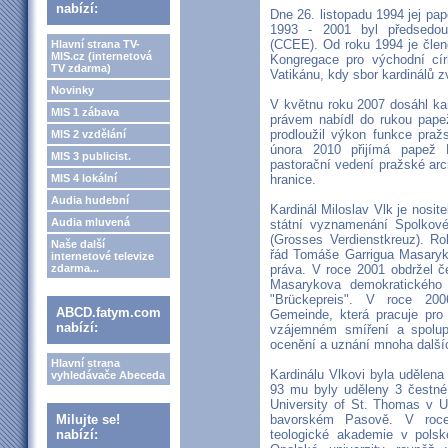
nabízí:
Dne 26. listopadu 1994 jej pap
1993 - 2001 byl předsedou
(CCEE). Od roku 1994 je člen
Hlavní strana TV-
MIS.cz (internetová
Kongregace pro východní cí
TV zdarma)
Vatikánu, kdy sbor kardinálů 
Novinky
V květnu roku 2007 dosáhl kar
MIS 1 zábava
právem nabídl do rukou pape
prodloužil výkon funkce praž
MIS 2 vzdělání
února 2010 přijímá papež B
MIS 3 publicist.
pastorační vedení pražské ar
MIS 4 lokální
hranice.
Audia hudební
Kardinál Miloslav Vlk je nosi
Audia mluvená
státní vyznamenání Spolkové
(Grosses Verdienstkreuz). Ro
Naše další
řád Tomáše Garrigua Masaryka
internetové televize
zdarma...
práva. V roce 2001 obdržel 
Masarykova demokratického 
"Brückepreis". V roce 20
ABCD.fatym.com
Gemeinde, která pracuje pro
nabízí:
vzájemném smíření a spolupr
ocenění a uznání mnoha dalších
Hlavní strana
Kardinálu Vlkovi byla udělena
vyhledávače Abeceda
93 mu byly uděleny 3 čestné d
University of St. Thomas v U
Milujte se!
bavorském Pasově. V roce
nabízí:
teologické akademie v pols