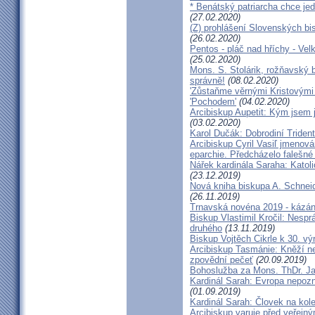
* Benátský patriarcha chce je
(27.02.2020)
(Z) prohlášení Slovenských b
(26.02.2020)
Pentos - pláč nad hříchy - Ve
(25.02.2020)
Mons. S. Stolárik, rožňavský
správně!
(08.02.2020)
'Zůstaňme věrnými Kristovými 
'Pochodem'
(04.02.2020)
Arcibiskup Aupetit: Kým jsem 
(03.02.2020)
Karol Dučák: Dobrodiní Triden
Arcibiskup Cyril Vasiľ jmenov
eparchie. Předcházelo falešné
Nářek kardinála Saraha: Katoli
(23.12.2019)
Nová kniha biskupa A. Schneid
(26.11.2019)
Trnavská novéna 2019 - kázá
Biskup Vlastimil Kročil: Nesp
druhého
(13.11.2019)
Biskup Vojtěch Cikrle k 30. v
Arcibiskup Tasmánie: Kněží n
zpovědní pečeť
(20.09.2019)
Bohoslužba za Mons. ThDr. Ja
Kardinál Sarah: Evropa nepozn
(01.09.2019)
Kardinál Sarah: Človek na kol
Arcibiskup varuje před veřejn