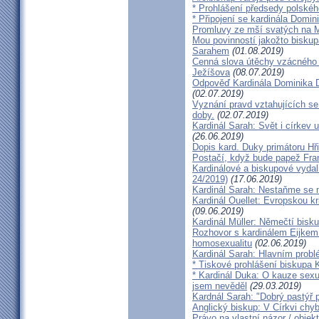
* Prohlášení předsedy polskéh
* Připojení se kardinála Domi
Promluvy ze mší svatých na Ml
Mou povinností jakožto biskup
Sarahem
(01.08.2019)
Cenná slova útěchy vzácného 
Ježíšova
(08.07.2019)
Odpověď Kardinála Dominika D
(02.07.2019)
Vyznání pravd vztahujících se
doby.
(02.07.2019)
Kardinál Sarah: Svět i církev u
(26.06.2019)
Dopis kard. Duky primátoru Hř
Postačí, když bude papež Fran
Kardinálové a biskupové vydali 
24/2019)
(17.06.2019)
Kardinál Sarah: Nestaňme se m
Kardinál Ouellet: Evropskou k
(09.06.2019)
Kardinál Müller: Němečtí bisk
Rozhovor s kardinálem Eijkem:
homosexualitu
(02.06.2019)
Kardinál Sarah: Hlavním probl
* Tiskové prohlášení biskupa K
* Kardinál Duka: O kauze sexu
jsem nevěděl
(29.03.2019)
Kardnál Sarah: "Dobrý pastýř p
Anglický biskup: V Církvi chybí
Právo na vlastní názor / objek