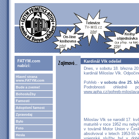
FATYM.com
Kardinál Vlk odešel
nabízí:
Dnes, v sobotu 18. března 20
kardinál Miloslav Vlk. Odpoči
Hlavní strana
www.FATYM.com
Pohřeb -
v sobotu dne 25. bř
Podrobnosti ohledně p
Bude a zveme!
www.apha.cz/pohreb-miloslava-
Bohoslužby
Farnosti
Adoptivní farnost
Zpravodaj
Miloslav Vlk se narodil 17. kv
Bylo
maturitě v roce 1952 mu nebyl
Foto
v továrně Motor Union v Česk
absolvoval v letech 1953-55 
Hesla
vojenské služby byl v době