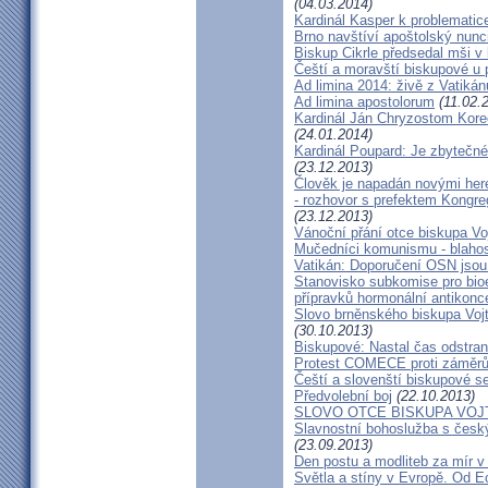
(04.03.2014)
Kardinál Kasper k problemati
Brno navštíví apoštolský nun
Biskup Cikrle předsedal mši v 
Čeští a moravští biskupové u 
Ad limina 2014: živě z Vatik
Ad limina apostolorum
(11.02.
Kardinál Ján Chryzostom Kore
(24.01.2014)
Kardinál Poupard: Je zbytečné 
(23.12.2013)
Člověk je napadán novými he
- rozhovor s prefektem Kongre
(23.12.2013)
Vánoční přání otce biskupa Vo
Mučedníci komunismu - blahos
Vatikán: Doporučení OSN jsou
Stanovisko subkomise pro bioe
přípravků hormonální antikon
Slovo brněnského biskupa Vojt
(30.10.2013)
Biskupové: Nastal čas odstran
Protest COMECE proti záměr
Čeští a slovenští biskupové s
Předvolební boj
(22.10.2013)
SLOVO OTCE BISKUPA VOJ
Slavnostní bohoslužba s česk
(23.09.2013)
Den postu a modliteb za mír v 
Světla a stíny v Evropě. Od Ec