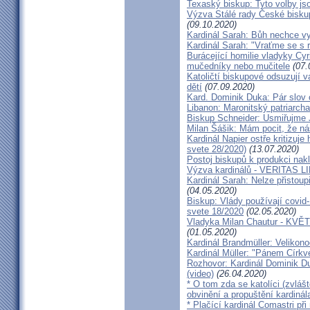
Texaský biskup: Tyto volby jso
Výzva Stálé rady České bisku
(09.10.2020)
Kardinál Sarah: Bůh nechce vy
Kardinál Sarah: "Vraťme se s r
Burácející homilie vladyky Cyri
mučedníky nebo mučitele
(07.
Katoličtí biskupové odsuzují v
dětí
(07.09.2020)
Kard. Dominik Duka: Pár slov 
Libanon: Maronitský patriarch
Biskup Schneider: Usmiřujme J
Milan Šášik: Mám pocit, že n
Kardinál Napier ostře kritizuje
svete 28/2020)
(13.07.2020)
Postoj biskupů k produkci nakl
Výzva kardinálů - VERITAS L
Kardinál Sarah: Nelze přistoup
(04.05.2020)
Biskup: Vlády používají covid-
svete 18/2020
(02.05.2020)
Vladyka Milan Chautur - KVĚT
(01.05.2020)
Kardinál Brandmüller: Velikon
Kardinál Müller: "Pánem Církve
Rozhovor: Kardinál Dominik 
(video)
(26.04.2020)
* O tom zda se katolíci (zvláš
obvinění a propuštění kardinál
* Plačící kardinál Comastri při