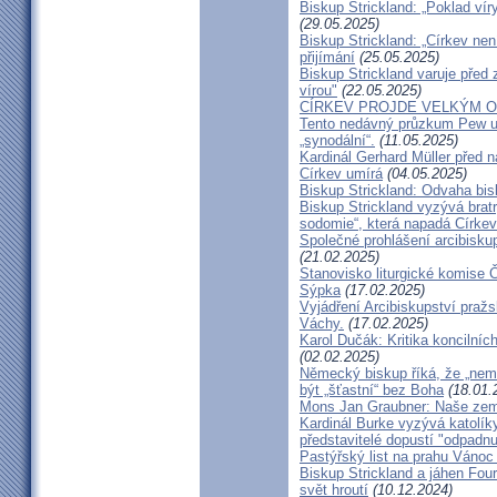
Biskup Strickland: „Poklad ví
(29.05.2025)
Biskup Strickland: „Církev nen
přijímání
(25.05.2025)
Biskup Strickland varuje před 
vírou"
(22.05.2025)
CÍRKEV PROJDE VELKÝM O
Tento nedávný průzkum Pew uk
„synodální“.
(11.05.2025)
Kardinál Gerhard Müller před 
Církev umírá
(04.05.2025)
Biskup Strickland: Odvaha bi
Biskup Strickland vyzývá bratry
sodomie“, která napadá Církev
Společné prohlášení arcibisk
(21.02.2025)
Stanovisko liturgické komise
Sýpka
(17.02.2025)
Vyjádření Arcibiskupství pra
Váchy.
(17.02.2025)
Karol Dučák: Kritika koncilníc
(02.02.2025)
Německý biskup říká, že „nem
být „šťastní“ bez Boha
(18.01.
Mons Jan Graubner: Naše ze
Kardinál Burke vyzývá katolíky,
představitelé dopustí "odpadnu
Pastýřský list na prahu Vánoc
Biskup Strickland a jáhen Four
svět hroutí
(10.12.2024)