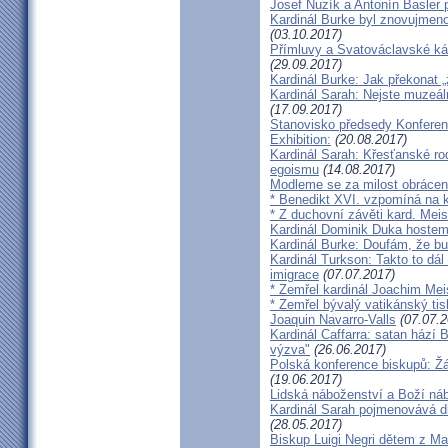
Josef Nuzík a Antonín Basler
Kardinál Burke byl znovujmen
(03.10.2017)
Přímluvy a Svatováclavské káz
(29.09.2017)
Kardinál Burke: Jak překonat 
Kardinál Sarah: Nejste muzeální
(17.09.2017)
Stanovisko předsedy Konfere
Exhibition:
(20.08.2017)
Kardinál Sarah: Křesťanské ro
egoismu
(14.08.2017)
Modleme se za milost obrácení
* Benedikt XVI. vzpomíná na k
* Z duchovní závěti kard. Mei
Kardinál Dominik Duka hoste
Kardinál Burke: Doufám, že bud
Kardinál Turkson: Takto to dál
imigrace
(07.07.2017)
* Zemřel kardinál Joachim Mei
* Zemřel bývalý vatikánský ti
Joaquin Navarro-Valls
(07.07.2
Kardinál Caffarra: satan hází B
výzva"
(26.06.2017)
Polská konference biskupů: Žá
(19.06.2017)
Lidská náboženství a Boží ná
Kardinál Sarah pojmenovává dik
(28.05.2017)
Biskup Luigi Negri dětem z Ma