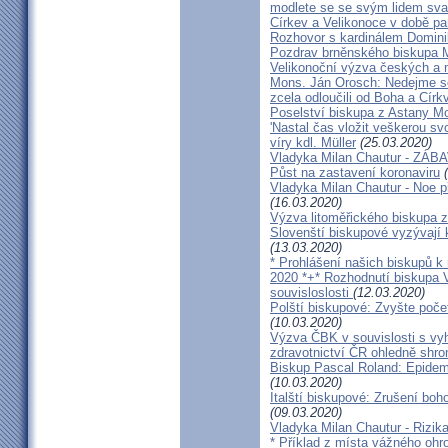
modlete se se svým lidem sva
Církev a Velikonoce v době p
Rozhovor s kardinálem Domin
Pozdrav brněnského biskupa M
Velikonoční výzva českých a
Mons. Ján Orosch: Nedejme se 
zcela odloučili od Boha a Církv
Poselství biskupa z Astany M
'Nastal čas vložit veškerou sv
víry kdl. Müller
(25.03.2020)
Vladyka Milan Chautur - ZÁ
Půst na zastavení koronaviru
(
Vladyka Milan Chautur - Noe p
(16.03.2020)
Výzva litoměřického biskupa z
Slovenští biskupové vyzývají 
(13.03.2020)
* Prohlášení našich biskupů k
2020 *+* Rozhodnutí biskupa V
souvisloslosti
(12.03.2020)
Polští biskupové: Zvyšte poče
(10.03.2020)
Výzva ČBK v souvislosti s vy
zdravotnictví ČR ohledně shr
Biskup Pascal Roland: Epidem
(10.03.2020)
Italští biskupové: Zrušení boh
(09.03.2020)
Vladyka Milan Chautur - Rizika
* Příklad z místa vážného o