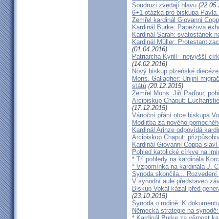
Soudruzi zvedají hlavu
(22.05.
6+1 otázka pro biskupa Pavla
Zemřel kardinál Giovanni Cop
Kardinál Burke: Papežova exh
Kardinál Sarah: svatostánek n
Kardinál Müller: Protestantiza
(01.04.2016)
Patriarcha Kyrill - nejvyšší cí
(14.02.2016)
Nový biskup plzeňské diecéze
Mons. Gallagher: Unijní migrač
států
(20.12.2015)
Zemřel Mons. Jiří Paďour, poh
Arcibiskup Chaput: Eucharisti
(17.12.2015)
Vánoční přání otce biskupa Vo
Modlitba za nového pomocnéh
Kardinál Arinze odpovídá kardi
Arcibiskup Chaput: přizpůsobi
Kardinál Giovanni Coppa slav
Pohled katolické církve na imi
* Tři pohledy na kardinála Kor
* Vzpomínka na kardinála J. C
Synoda skončila... Rozvedení p
V synodní aule představen z
Biskup Vokál kázal před gen
(23.10.2015)
Synoda o rodině: K dokumentu
Německá strategie na synodě: 
* Kardinál Burke za věrnost ka