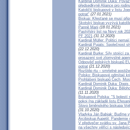
Kardinál Dominik Duka: Považu
předsedkyně Aliance pro rodin
Katoličtí biskupové v listu Jo
potrat"
(27.01.2021)
Biskup: Křesťané se musí přip
Skotský biskup vyzývá katolík
Panně Marii
(18.01.2021)
Pastýřský list na Nový rok 20
PF 2021
(31.12.2020)
Kardinál Müller: Politici nema
Kardinál Pujats: Společnost st
(22.12.2020)
Kardinál Burke: Síly stojící 
prosazení své zlomyslné agend
Odpověď polských biskupů EU p
potrat
(21.12.2020)
Rozštěp rtu – smrtelné postiž
Polsko: Biskupové odmítají kr
Prohlášení biskupů Čech, Mor
Kardinál Dominik Duka: Dopis
Kardinál Dominik Duka: Běloh
(11.11.2020)
Biskupové Polska: "S bolestí 
pokoj (na základě listu Efesa
Slovo brněnského biskupa Vojt
(31.10.2020)
Vladyka Ján Babjak: Buďme vy
Arcibiskup Aupetit: Pandemie s
V předvečer svátku sv. Jana Pa
na všechny věřící s následují