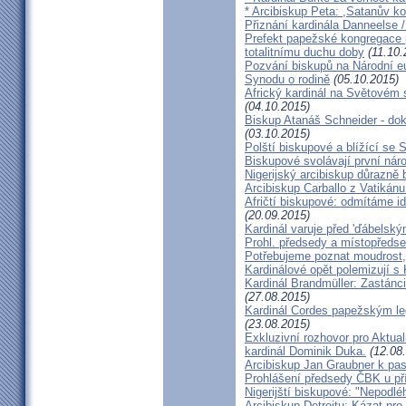
* Arcibiskup Peta: ,Satanův kou
Přiznání kardinála Danneelse /
Prefekt papežské kongregace 
totalitnímu duchu doby
(11.10.
Pozvání biskupů na Národní e
Synodu o rodině
(05.10.2015)
Africký kardinál na Světovém 
(04.10.2015)
Biskup Atanáš Schneider - d
(03.10.2015)
Polští biskupové a blížící se
Biskupové svolávají první nár
Nigerijský arcibiskup důrazně 
Arcibiskup Carballo z Vatikánu
Afričtí biskupové: odmítáme i
(20.09.2015)
Kardinál varuje před 'ďábelsk
Prohl. předsedy a místopředse
Potřebujeme poznat moudrost, 
Kardinálové opět polemizují s
Kardinál Brandmüller: Zastánci
(27.08.2015)
Kardinál Cordes papežským l
(23.08.2015)
Exkluzivní rozhovor pro Aktual
kardinál Dominik Duka.
(12.08
Arcibiskup Jan Graubner k pa
Prohlášení předsedy ČBK u pří
Nigerijští biskupové: "Nepodl
Arcibiskup Detroitu: Kázat pro