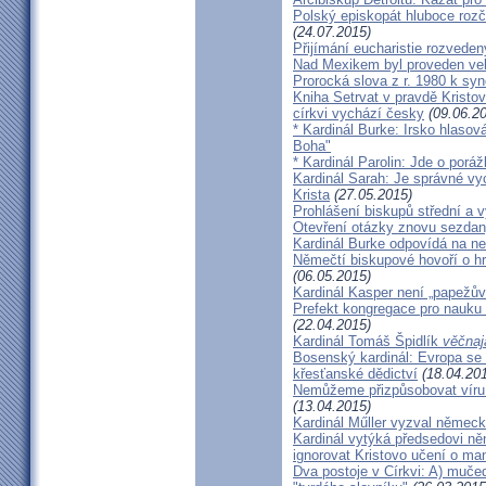
Polský episkopát hluboce rozča
(24.07.2015)
Přijímání eucharistie rozveden
Nad Mexikem byl proveden ve
Prorocká slova z r. 1980 k syn
Kniha Setrvat v pravdě Kristov
církvi vychází česky
(09.06.20
* Kardinál Burke: Irsko hlaso
Boha"
* Kardinál Parolin: Jde o poráž
Kardinál Sarah: Je správné vy
Krista
(27.05.2015)
Prohlášení biskupů střední a 
Otevření otázky znovu sezdan
Kardinál Burke odpovídá na ne
Němečtí biskupové hovoří o hr
(06.05.2015)
Kardinál Kasper není „papežův
Prefekt kongregace pro nauku 
(22.04.2015)
Kardinál Tomáš Špidlík
věčnaj
Bosenský kardinál: Evropa se
křesťanské dědictví
(18.04.20
Nemůžeme přizpůsobovat víru d
(13.04.2015)
Kardinál Műller vyzval němec
Kardinál vytýká předsedovi 
ignorovat Kristovo učení o ma
Dva postoje v Církvi: A) muče