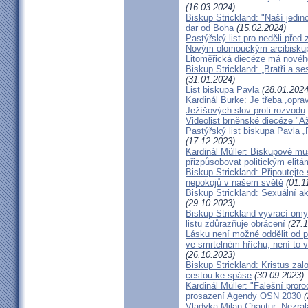
(16.03.2024)
Biskup Strickland: "Naší jedin
dar od Boha
(15.02.2024)
Pastýřský list pro neděli pře
Novým olomouckým arcibiskup
Litoměřická diecéze má novéh
Biskup Strickland: „Bratři a se
(31.01.2024)
List biskupa Pavla
(28.01.2024
Kardinál Burke: Je třeba „opr
Ježíšových slov proti rozvodu
Videolist brněnské diecéze "
Pastýřský list biskupa Pav
(17.12.2023)
Kardinál Müller: Biskupové mus
přizpůsobovat politickým elitá
Biskup Strickland: Připoutejte
nepokojů v našem světě
(01.1
Biskup Strickland: Sexuální ak
(29.10.2023)
Biskup Strickland vyvrací omyl
listu zdůrazňuje obrácení
(27.1
Lásku není možné oddělit od p
ve smrtelném hříchu, není to 
(26.10.2023)
Biskup Strickland: Kristus zalo
cestou ke spáse
(30.09.2023)
Kardinál Müller: "Falešní pror
prosazení Agendy OSN 2030
(
Vladyka Milan Chautur: Nezra