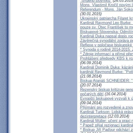
"tvrdého slovníku"
(26.03.2015
Mons. Vlastimil Kročil novým
Referendum - Mons. Ján Sokol:
(30.01.2015)
Ukrajinský patriarcha Filaret kr
Kardinál Raymond Leo Burke: 
pouze sv. Otec František to m
Biskupové Slovenska: Odmítíme
Kardinál Duka napsal dopis r
Závěrečná synodální zpráva p
Reflexe v poločase biskupské
* Synoda o rodině 2014-2015: 
* Zdroje informací a přímé pře
Prohlášení předsedy KBS k ro
(06.09.2014)
Kardinál Dominik Duka: kázání
kardinál Raymond Burke: "Pot
(21.08.2014)
Biskup Atanáš SCHNEIDER: "Na
(20.07.2014)
Řezenský biskup kritizuje gen
počatých dětí
(16.04.2014)
Evropští biskupové vyzvali k 
(09.04.2014)
Přijímání pro rozvedené a zn
Kardinál Turkson: Lidská práva 
dezinterpretace
(12.03.2014)
Kardinál Müller: učení a praxi 
* Papež přijal rezignaci kardin
* Biskup Jiří Paďour odchází 