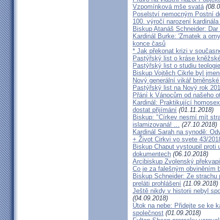
Vzpomínková mše svatá
(08.0
Poselství nemocným Postní d
100. výročí narození kardinála
Biskup Atanáš Schneider: Dar
Kardinál Burke: 'Zmatek a omy
konce časů
* Jak překonat krizi v současn
Pastýřský list o kráse kněžsk
Pastýřský list o studiu teologi
Biskup Vojtěch Cikrle byl jmen
Nový generální vikář brněnské
Pastýřský list na Nový rok 20
Přání k Vánocům od našeho ot
Kardinál: Praktikující homosex
dostat přijímání
(01.11.2018)
Biskup: "Církev nesmí mít str
islamizovaná! ...
(27.10.2018)
Kardinál Sarah na synodě: Odvá
+ Život Cirkvi vo svete 43/201
Biskup Chaput vystoupil proti
dokumentech
(06.10.2018)
Arcibiskup Zvolenský překvapil
Co je za falešným obviněním 
Biskup Schneider: Ze strachu 
preláti prohlášení
(11.09.2018)
Ještě nikdy v historii nebyl s
(04.09.2018)
Útok na nebe: Přidejte se ke k
společnost
(01.09.2018)