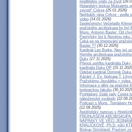
modlitební vigilii za život
(29.0
Holandský biskup Mutsaerts ods
zevnitř“ Církve
(25.01.2026)
Nejhlubší rána Církve - podle
video
(14.01.2026)
Společenství Večeřadlo Křeno
pražského arcibiskupa by byl 
Mons. Antonín Basler: Od chvíl
Pastýřský list k Novému roku
Čeká se na jmenování pražské
Basler ??
(30.12.2025)
Kardinál Leo Burke: Nes její p
Homilie arcibiskupa pražského
Duky
(17.11.2025)
Přenos pohřbu kardinála Duky
kardinála Duku OP
(15.11.2025
Odešel kardinál Dominik Duka 
Kázání J. Ex. biskupa T. Lity
Pražskému Jezulátku + videa 
Informace o dění na pražské Ka
teologickou fakultu
(30.10.202
Prohlášení Stálé rady České b
náboženské svobody
(22.09.2
Podcast s Mons. Tomášem Ho
(12.09.2025)
Apoštolský nuncius v Hoješín
PROHLÁŠENÍ ARCIBISKUPA
NÁPRAVY VE VĚCI JEDNÁNÍ
KRÁLÍČKOVÉ, Ph.D. vůči KT
Biskup Strickland: Poučení 