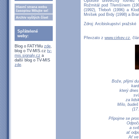
Opolské univerzity rovněž
Rožmitál pod Třemšínem (199
Hlavní strana webu
(1992), Třeboň (1996) a Klo
časopisu Milujte se!
Mníšek pod Brdy (1998) a Bran
Archiv vyšlých čísel
Zdroj: Arcibiskupství pražské
Spřátelené
weby:
Převzato z
www.cirkev.cz
, čl
Blog o FATYMu
zde
,
blog o TV-MIS.cz
tv-
mis.signaly.cz
a
další blog o TV-MIS
zde
.
Bože, přijmi d
kard
který dnes
svů
za lids
Mílo, budeš
(17
Připojme se pros
Odpoči
a svě
ať odp
Ať ve