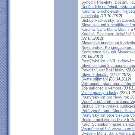
Synodní Poselství Božímu lid
Dnešní lidé potřebují místa a u
Kardinál Grocholewski: Největ
sebeláska
(10.10.2012)
Biskup Radkovský: Svatováclavs
Slovo biskupů k beatifikaci čt
Kardinál Carlo Maria Martini a
Kardinál Piacenza: Nejvážněj
(27.07.2012)
Slovenská nunciatura k odvol
Nový prefekt Kongregace pro 
Konference biskupů Slovenska
(01.06.2012)
Pastýřský list k VII. světovém
Slovo biskupů k situaci ve spo
Povolání, dar Boží lásky
(28.0
Slovo k dnešku
(21.04.2012)
Svaté přijímání
(06.04.2012)
Velikonoční přání otce Jiřího 
Jde nakonec o věrnost
(30.01.
V síle pravdy a lásky
(22.01.2
Pastýřský list pro Nový rok 2
Vánoční přání otce biskupa V
Biskup Cikrle vydává publikac
Páté výročí smrti Mons. Pavla
Pastýřský list otce biskupa V
Reakce arcibiskupa Duky k Pr
Kard. Schönborn jasně a srozu
Vezměme vážně výzvu otce b
Uvedení Mons. Jana Vokála d