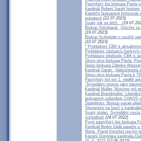
Pastýřský list biskupa Pavla o
Kardinál Robert Sarah hostem 
Katoličtí biskupové kritizovali
potratech
(22.07.2023)
Svatý rok se blíží...
(19.07.20
Biskup Strickland: „Všichni se
(19.07.2023)
Biskup Schneider o soužití p
(10.07.2023)
* Prohlášení ČBK k aktuálnímu
Prohlášení zástupců českých c
Prohlášení předsedy ČBK k út
Slovo otce biskupa Pavla: Pov
Dopis biskupa Zdenka Wasserb
Kardinál Sarah: „Náboženská 
Slovo otce biskupa Pavla k Tří
Pastýřský list pro 1. neděli ad
„Synodálny proces jako nástro
Kardinál Müller: Musíme mít p
Kardinál Brandmüller: Liberální
biskupové způsobují CHAOS v 
Španělsko: Biskup varuje před
Slovensko se loučí s kardin
Svatý stolec: Synodální cesta
rozhodnutí
(24.07.2022)
První pastýřský list biskupa P
Kardinál Burke žádá papeže o
Mons. Pavel Konzbul novým b
Kázání Dominika kardinála Duky
15. 5. 2022
(17.05.2022)