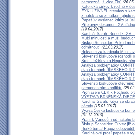
nerozezná již více Zlo"
(26.05.
Katolická církev k rodině v če
EXKLUZIVNĚ! interview s kar
zmatek a se zmatkem přijde ro
Papežův vyslanec kritizuje úsi
Přípravný dokument XV. řádné
(19.04.2017)
Kardinál Sarah: Benedikt XVI
Muži minulosti a muži budoucno
Biskup Schneider: Pokud mi bi
odmítnout"
(21.03.2017)
Rekviem za kardinála Milosla
Slovenští biskupové rozhodli
Srdci Ježíšovu a Neposkvrně
Analýza problematiky CON
dvou formách ŘÍMSKEHO RITU
Analýza problematiky CON
dvou formách ŘÍMSKÉHO RIT
Slovenští biskupové otevřeně:
permanentním konfliktu
(25.02
Prohlášení ČBK k Pochodu pro 
VÝSTAVA BRNĚNSKÁ DIECÉ
Kardinál Sarah: Když se obrát
národy
(15.01.2017)
Výzva České biskupské konfer
(31.12.2016)
Přání k Vánocům od našeho b
Biskup Schneider: Církev již 
Horké téma! Papež odpověděl 
Kardinálové prosí papeže o vys