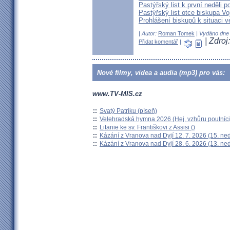
Pastýřský list k první neděli p
Pastýřský list otce biskupa Vo
Prohlášení biskupů k situaci v
| Autor:
Roman Tomek
| Vydáno dne 
| Zdroj
Přidat komentář
|
Nové filmy, videa a audia (mp3) pro vás:
www.TV-MIS.cz
::
Svatý Patriku (píseň)
::
Velehradská hymna 2026 (Hej, vzhůru poutníci
::
Litanie ke sv. Františkovi z Assisi ()
::
Kázání z Vranova nad Dyjí 12. 7. 2026 (15. ne
::
Kázání z Vranova nad Dyjí 28. 6. 2026 (13. ne