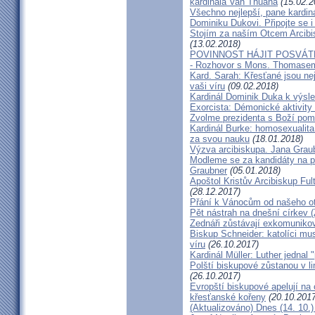
kardinála Van Thuâna
(15.02.2
Všechno nejlepší, pane kardiná
Dominiku Dukovi. Připojte se i
Stojím za naším Otcem Arcib
(13.02.2018)
POVINNOST HÁJIT POSVÁT
- Rozhovor s Mons. Thomase
Kard. Sarah: Křesťané jsou ne
vaši víru
(09.02.2018)
Kardinál Dominik Duka k výsl
Exorcista: Démonické aktivity
Zvolme prezidenta s Boží pom
Kardinál Burke: homosexualita
za svou nauku
(18.01.2018)
Výzva arcibiskupa. Jana Grau
Modleme se za kandidáty na pr
Graubner
(05.01.2018)
Apoštol Kristův Arcibiskup Ful
(28.12.2017)
Přání k Vánocům od našeho ot
Pět nástrah na dnešní církev (
Zednáři zůstávají exkomunikova
Biskup Schneider: katolíci mus
víru
(26.10.2017)
Kardinál Müller: Luther jednal
Polští biskupové zůstanou v li
(26.10.2017)
Evropští biskupové apelují na 
křesťanské kořeny
(20.10.2017
(Aktualizováno) Dnes (14. 10.)