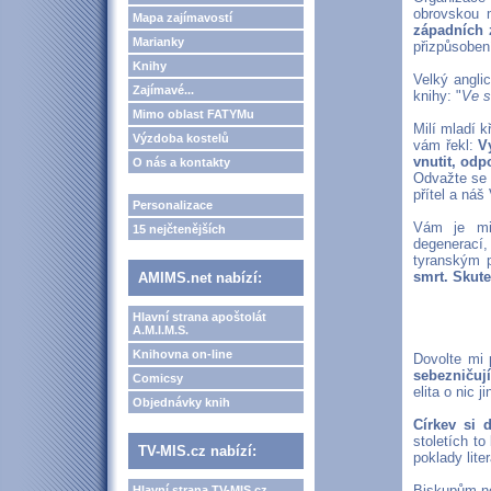
obrovskou 
Mapa zajímavostí
západních 
Marianky
přizpůsoben
Knihy
Velký anglic
Zajímavé...
knihy: "
Ve s
Mimo oblast FATYMu
Milí mladí k
Výzdoba kostelů
vám řekl:
V
vnutit, odp
O nás a kontakty
Odvažte se 
přítel a náš
Personalizace
Vám je m
15 nejčtenějších
degenerací,
tyranským 
smrt. Skut
AMIMS.net nabízí:
Hlavní strana apoštolát
A.M.I.M.S.
Knihovna on-line
Dovolte mi
sebezničují
Comicsy
elita o nic 
Objednávky knih
Církev si 
stoletích to
TV-MIS.cz nabízí:
poklady liter
Biskupům nej
Hlavní strana TV-MIS.cz