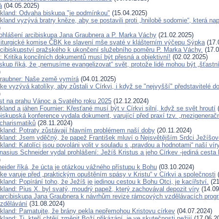
á
(04.05.2025)
ckland: Odvaha biskupa "je podmínkou"
(15.04.2025)
kland vyzývá bratry kněze, aby se postavili proti „hnilobě sodomie“, která na
)
ohlášení arcibiskupa Jana Graubnera a P. Marka Váchy
(21.02.2025)
liturgické komise ČBK ke slavení mše svaté v klášterním výčepu Sýpka
(17.
rcibiskupství pražského k ukončení služebního poměru P. Marka Váchy.
(17.0
 Kritika koncilních dokumentů musí být přesná a objektivní!
(02.02.2025)
kup říká, že „nemusíme evangelizovat“ svět, protože lidé mohou být „šťastn
)
raubner: Naše země vymírá
(04.01.2025)
ke vyzývá katolíky, aby zůstali v Církvi, i když se "nejvyšší" představitelé d
)
ist na prahu Vánoc a Svatého roku 2025
(12.12.2024)
kland a jáhen Fournier: Křesťané musí být v Církvi silní, když se svět hroutí
(
iskupská konference vydala dokument, varující před praxí tzv. „mezigenerač
 charismatiků
(28.11.2024)
ckland: Potraty zůstávají hlavním problémem naší doby
(20.11.2024)
ckland: Jsem vděčný, že papež František mluví o Nejsvětějším Srdci Ježíšov
kland: Katolíci jsou povoláni volit v souladu s „pravdou a hodnotami“ naší vír
nasius Schneider vydal prohlášení: Ježíš Kristus a jeho Církev -jediná cesta
)
eider říká, že úcta je otázkou vážného přístupu k Bohu
(03.10.2024)
ke varuje před „praktickým opuštěním spásy v Kristu“ v Církvi a společnosti
(
kland: Popírání toho, že Ježíš je jedinou cestou k Bohu Otci, je kacířství.
(21
kland: Pius X. byl svatý, moudrý papež, který zachovával depozit víry
(14.09
arcibiskupa Jana Graubnera k návrhům revize rámcových vzdělávacích progr
vzdělávání
(31.08.2024)
ckland: Pamatujte, že brány pekla nepřemohou Kristovu církev
(04.07.2024)
kland: Ti, kteří chtějí změnit Boží přikázání, je ve skutečnosti nežijí
(17.06.2