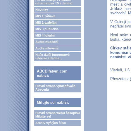
(internetová TV zdarma)
měst a civi
Jelikož ne
Novinky
svobodní. M
MIS 1 zábava
V Guineji j
MIS 2 vzdělání
nepřátel svo
MIS 3 publicist.
Není mým úk
MIS 4 lokální
láska, kter
Audia hudební
Církev stál
Audia mluvená
komunismu
Naše další internetové
nenávisti v
televize zdarma...
Viedeň, 1.6
ABCD.fatym.com
nabízí:
Převzato z
Hlavní strana vyhledávače
Abeceda
Milujte se! nabízí:
Hlavní strana webu časopisu
Milujte se!
Archiv vyšlých čísel