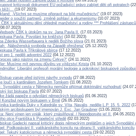
bert Sarah hostem zářijové pouti v Římově
(08.09.2023)
skupové kritizovali dokument EU požadující právo zabíjet děti při potratech
(22
 blíží...
(19.07.2023)
kland: „Všichni se musíme připravit na bílé mučednictví“
(19.07.2023)
eider o soužití partnerů, změně pohlaví a ekumenismu
(10.07.2023)
í ČBK k aktuálnímu dění ohledně manželství a rodiny *** Prohlášení zástupců
08.07.2023)
předsedy ČBK k útokům na sv. Jana Pavla II.
(17.03.2023)
biskupa Pavla: Povolání ke kněžství
(10.02.2023)
pa Zdenka Wasserbauera k neděli Božího slova
(21.01.2023)
rah: „Náboženská svoboda na Západě ohrožena“
(25.12.2022)
biskupa Pavla k Tříkrálové sbírce
(17.12.2022)
st pro 1. neděli adventní 2022
(04.12.2022)
proces jako nástroj na zmenu Cirkve?“
(24.11.2022)
ller: Musíme mít pevnou důvěru ve vítězství Krista
(31.10.2022)
ndmüller: Liberální profesoři morální teologie a pokrokoví biskupové způsobu
)
Biskup varuje před jistými návrhy synodu
(27.08.2022)
se loučí s kardinálem Jozefem Tomkem
(11.08.2022)
c: Synodální cesta v Německu nemůže přijímat doktrinální rozhodnutí
(24.07.
ský list biskupa Pavla
(02.07.2022)
rke žádá papeže o odvolání německých biskupů
(01.06.2022)
l Konzbul novým biskupem v Brně
(26.05.2022)
ika kardinála Duky v Katedrále sv. Víta, Navalis, neděle L.P. 15. 5. 2022
(17
kým arcibiskupem byl jmenován J. Exc. Jan Graubner
(13.05.2022)
: Není vinen jen voják, který znásilňoval. / Nepodporujte je! II.
(04.05.2022)
ho otce Františka k Popeleční středě
(02.03.2022)
ibiskup Gadecki napsal kritický dopis německým prelátům o jejich Synodální 
el: Podkopávání II. vatikánského koncilu na obranu II. vatikánského koncilu
el: Tekutý katolicismus a německá synodální cesta
(19.02.2022)