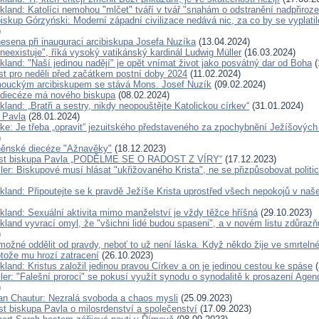
kland: Katolíci nemohou "mlčet" tváří v tvář "snahám o odstranění nadpřiroze
iskup Górzyński: Moderní západní civilizace nedává nic, za co by se vyplatil
)
nesena při inauguraci arcibiskupa Josefa Nuzíka
(13.04.2024)
neexistuje", říká vysoký vatikánský kardinál Ludwig Müller
(16.03.2024)
kland: "Naší jedinou nadějí" je opět vnímat život jako posvátný dar od Boha
(
ist pro neděli před začátkem postní doby 2024
(11.02.2024)
ouckým arcibiskupem se stává Mons. Josef Nuzík
(09.02.2024)
 diecéze má nového biskupa
(08.02.2024)
kland: „Bratři a sestry, nikdy neopouštějte Katolickou církev“
(31.01.2024)
a Pavla
(28.01.2024)
rke: Je třeba „opravit“ jezuitského představeného za zpochybnění Ježíšových 
)
rněnské diecéze "Ažnavěky"
(18.12.2023)
list biskupa Pavla „PODĚLME SE O RADOST Z VÍRY“
(17.12.2023)
ler: Biskupové musí hlásat "ukřižovaného Krista", ne se přizpůsobovat politi
ckland: Připoutejte se k pravdě Ježíše Krista uprostřed všech nepokojů v na
ckland: Sexuální aktivita mimo manželství je vždy těžce hříšná
(29.10.2023)
kland vyvrací omyl, že "všichni lidé budou spaseni", a v novém listu zdůrazň
)
možné oddělit od pravdy, neboť to už není láska. Když někdo žije ve smrtelné
otože mu hrozí zatracení
(26.10.2023)
kland: Kristus založil jedinou pravou Církev a on je jedinou cestou ke spáse
(
ller: "Falešní proroci" se pokusí využít synodu o synodalitě k prosazení Ag
)
an Chautur: Nezralá svoboda a chaos mysli
(25.09.2023)
st biskupa Pavla o milosrdenství a společenství
(17.09.2023)