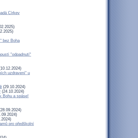
padá Církev
02.2025)
2.2025)
í“ bez Boha
opustí "odpadnutí"
10.12.2024)
ních uzdravení“ u
ě
(29.10.2024)
y
(24.10.2024)
 k Bohu a spáse!
28.09.2024)
.09.2024)
.2024)
amů pro předškolní
024)