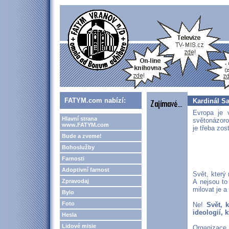
FATYM.com nabízí:
Kardinál S
Evropa je 
Hlavní strana
světonázoro
www.FATYM.com
je třeba zos
Bude a zveme!
Bohoslužby
Farnosti
Adoptivní farnost
Svět, který 
Zpravodaj
A nejsou to
milovat je a 
Bylo
Foto
Ne!
Svět, 
ideologií, 
Hesla
Lidové misie
Organizac