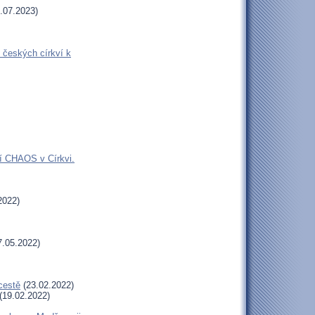
.07.2023)
 českých církví k
jí CHAOS v Církvi.
2022)
.05.2022)
cestě
(23.02.2022)
(19.02.2022)