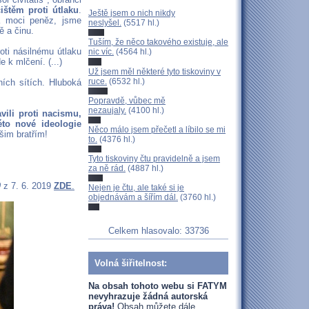
ištěm proti útlaku
.
Ještě jsem o nich nikdy
a moci peněz, jsme
neslyšel.
(5517 hl.)
ě a činu.
Tuším, že něco takového existuje, ale
oti násilnému útlaku
nic víc.
(4564 hl.)
 k mlčení. (...)
Už jsem měl některé tyto tiskoviny v
ruce.
(6532 hl.)
ích sítích. Hluboká
Popravdě, vůbec mě
nezaujaly.
(4100 hl.)
vili proti nacismu,
to nové ideologie
Něco málo jsem přečetl a líbilo se mi
šim bratřím!
to.
(4376 hl.)
Tyto tiskoviny čtu pravidelně a jsem
za ně rád.
(4887 hl.)
9
z 7. 6. 2019
ZDE
.
Nejen je čtu, ale také si je
objednávám a šířím dál.
(3760 hl.)
Celkem hlasovalo: 33736
Volná šiřitelnost:
Na obsah tohoto webu si FATYM
nevyhrazuje žádná autorská
práva!
Obsah můžete dále