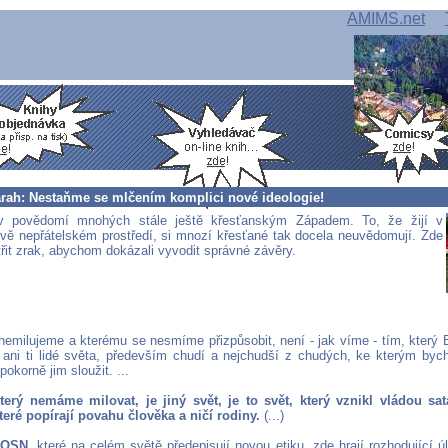
AMIMS.net
arah: Nestaňme se mlčením komplici nové ideologie!
v povědomí mnohých stále ještě křesťanským Západem. To, že žijí v
vě nepřátelském prostředí, si mnozí křesťané tak docela neuvědomují. Zde
třit zrak, abychom dokázali vyvodit správné závěry.
nemilujeme a kterému se nesmíme přizpůsobit, není - jak víme - tím, který B
 ani ti lidé světa, především chudí a nejchudší z chudých, ke kterým byc
pokorně jim sloužit. ...
který nemáme milovat, je jiný svět, je to svět, který vznikl vládou sa
které popírají povahu člověka a ničí rodiny.
(...)
e
OSN
, které na celém světě předepisují novou etiku, zde hrají rozhodující ú