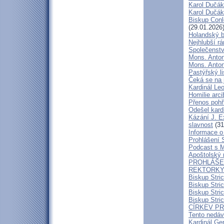
Karol Dučák:
Karol Dučák:
Biskup Conle
(29.01.2026
Holandský bi
Nejhlubší r
Společenstv
Mons. Anton
Mons. Antoní
Pastýřský l
Čeká se na 
Kardinál Leo
Homilie arc
Přenos pohř
Odešel kard
Kázání J. E
slavnost
(31
Informace o 
Prohlášení 
Podcast s 
Apoštolský 
PROHLÁŠEN
REKTORKY 
Biskup Stri
Biskup Stri
Biskup Stric
Biskup Stric
CÍRKEV P
Tento nedáv
Kardinál Ge