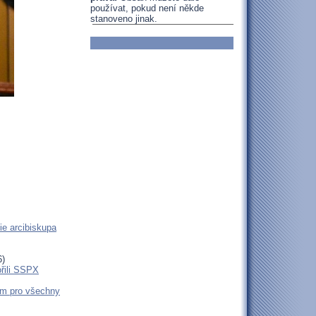
používat, pokud není někde
stanoveno jinak.
ie arcibiskupa
6)
ořili SSPX
em pro všechny