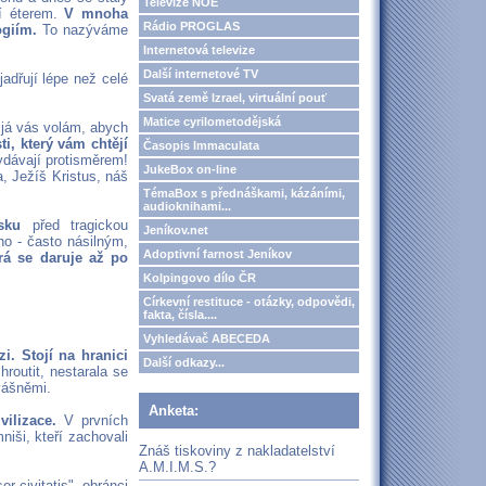
Televize NOE
í éterem.
V mnoha
Rádio PROGLAS
ogiím.
To nazýváme
Internetová televize
Další internetové TV
jadřují lépe než celé
Svatá země Izrael, virtuální pouť
Matice cyrilometodějská
I já vás volám, abych
i, který vám chtějí
Časopis Immaculata
vydávají protisměrem!
JukeBox on-line
, Ježíš Kristus, náš
TémaBox s přednáškami, kázáními,
audioknihami...
sku
před tragickou
Jeníkov.net
ho - často násilným,
Adoptivní farnost Jeníkov
erá se daruje až po
Kolpingovo dílo ČR
Církevní restituce - otázky, odpovědi,
fakta, čísla....
Vyhledávač ABECEDA
i. Stojí na hranici
Další odkazy...
routit, nestarala se
 vášněmi.
Anketa:
ilizace.
V prvních
niši, kteří zachovali
Znáš tiskoviny z nakladatelství
A.M.I.M.S.?
r civitatis", obránci