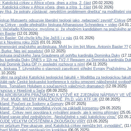
 Katolická církev v Africe včera, dnes a zítra, 2. část
(20.02.2026)
 Katolická církev v Africe včera, dnes a zítra, 1. část
(16.02.2026)
y říká, že potraty zůstávají „největším problémem dneška“ na modlitební vigil
)
skup Mutsaerts odsuzuje liberální teologii jako „nebezpečí zevnitř“ Církve
(25
ána Církve - podle přednášky biskupa Athanasiuse Schneidera + video
(14.01.
í Večeřadlo Křenovice: myslíme si, že vhodným kandidátem na pražského ar
ín Basler
(12.01.2026)
n Basler: Od chvíle křtu žije Ježíš i v nás
(11.01.2026)
ist k Novému roku 2026
(01.01.2026)
jmenování pražského arcibiskupa. Mohl by jím být Mons. Antonín Basler ??
(
 Burke: Nes její poselství
(10.12.2025)
ibiskupa pražského Jana Graubnera při pohřbu kardinála Dominika Duky
(17.1
bu kardinála Duky DNES v 11h na TV2 // Requiem za Dominika kardinála D
inál Dominik Duka OP (+ poslední rozhovor s ním)
(04.11.2025)
x. biskupa T. Litynského o slavnosti zasvěcení střední Evropy Pražskému Je
.10.2025)
dění na pražské Katolické teologické fakultě + Modlitba za teologickou fakul
Stálé rady České biskupské konference k riziku omezení náboženské svobod
Mons. Tomášem Holubem o současných válečných dramatech
(12.09.2025)
nuncius v Hoješíně u Seče
(08.09.2025)
Í ARCIBISKUPA PRAŽSKÉHO K VÝZVĚ KE ZJEDNÁNI NÁPRAVY VE VĚ
Prof. MUDr. MILENY KRÁLÍČKOVÉ, Ph.D. vůči KTF UK
(22.08.2025)
ckland: Poučení ze Sodomy a Gomory
(29.07.2025)
ckland: „Poklad víry nepodléhá vývoji na základě konsensu
(29.05.2025)
kland: „Církev není povolána k vytváření pravdy, ale k jejímu přijímání
(25.05
kland varuje před zednářstvím: „Neslučitelné s naší katolickou vírou"
(22.05.
ROJDE VELKÝM OČIŠTĚNÍM A ZKOUŠKOU VÍRY
(13.05.2025)
ný průzkum Pew ukazuje, proč Katolická církev nemůže být „synodální“.
(11.
rhard Müller před nastávajícím konkláve
(06.05.2025)