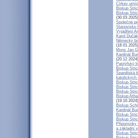
Církev umír
Biskup Stri
Biskup Stric
(30.03.2025
Společné pr
Stanovisko 
Vyjádření A
Karol Dučák:
Německý bis
(18.01.2025
Mons Jan G
Kardinál Bur
(20.12.2024
Pastýřský l
Biskup Stric
Španělská b
katolických
Biskup Stri
Biskup Stri
Biskup Stric
Biskup Atha
(19.10.2024
Biskup Schn
Kardinál Bur
Biskup Stric
Biskup Stric
Připomínky 
a základní 
Biskup Stri
Biskup Stric