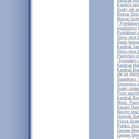
Kardinál Ro
Katoličtí bi
Svatý rok se
Biskup Stric
Biskup Schn
* Prohlášen
manželství
(
Prohlášení 
Slovo otce 
Dopis bisku
Kardinál Sa
Slovo otce 
Pastýřský li
„Synodálny 
Kardinál Mü
Kardinál Bra
(30.10.2022
Španělsko: 
Slovensko 
Svatý stole
První pastýř
Kardinál Bu
Mons. Pave
Kázání Domin
Novým pražs
Dominik Duka
Výzva Svaté
Polsko: Arc
George Weig
George Weig