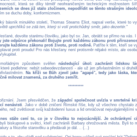
mocností, která se díky téměř neohraničeným technickým možnostem šíř
zemích se dnes již stalo zločinem, nepodřídit se těmto strašným ideol
ím se duchu doby, konformizmem.
ký básník minulého století, Thomas Stearns Eliot, napsal verše, které to vy
větě uprchlíků se zdá ten, který si volí protichůdný směr, jako dezertér.
"
řesťané, dovolte starému člověku, jako byl sv. Jan, obrátit se přímo na vás. 
y jste odpůrce překonali! Bojujte proti každému zákonu proti přirozenost
orujte každému zákonu proti životu, proti rodině.
Patříte k těm, kteří se 
plavat proti proudu! Pro nás křesťany není protisměr nějaké místo, ale osoba
 Vykupitel.
imořádným způsobem svěřen
následující úkol: zachránit lidskou lá
 které podlehne: nebýt sebeodevzdaností - ale už jen přivlastněním si druhé
přivlastněním.
Na kříži se Bůh zjevil jako "agapé", tedy jako láska, kt
ečně milovat znamená, za druhého zemřít.
**********
 přiznání. Jsem přesvědčen, že
západní společnost uvízla v smrtelné kriz
cí nenávisti
. Jako v době zničení Římské říše, kdy už všechno chystalo zh
jiného, ​​než zvětšovat svůj každodenní luxus a lid omráčovat nejvulgárnějšími
dnes stále cení to, co je v člověku to nejvzácnější. Je ochránkyní civ
 byli biskupové a světci, kteří zachránili Barbary ohrožovaná města. Byli to m
atury a filozofie starověku a předávali je dál. .. (...)
de o to, aby vládli nad svědomími. Oni berou vážně své poslání být "Defenso