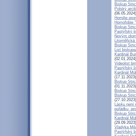
Biskup Stric
Polský arcib
(06.05.2024
Homilie pro
Homofobie "
Biskup Stric
Pastýřský l
Novým olom
Litoměřická
Biskup Stric
List biskup
Kardinál Bu
(02.01.2024
Videolist b
Pastýřský 
Kardinál Mül
(17.11.2023)
Biskup Stri
(01.11.2023)
Biskup Stri
Biskup Stric
(27.10.2023
Lásku není 
pořádku, pr
Biskup Stric
Kardinál Mü
(29.09.2023
Vladyka Mil
Pastýřský li