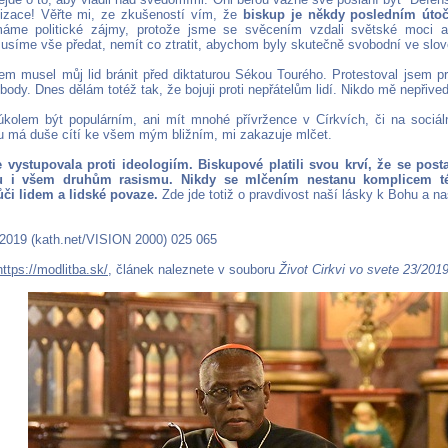
lizace! Věřte mi, ze zkušeností vím, že
biskup je někdy posledním útoč
máme politické zájmy, protože jsme se svěcením vzdali světské moci 
usíme vše předat, nemít co ztratit, abychom byly skutečně svobodní ve slov
sem musel můj lid bránit před diktaturou Sékou Tourého. Protestoval jsem pr
body. Dnes dělám totéž tak, že bojuji proti nepřátelům lidí. Nikdo mě nepřivede
olem být populárním, ani mít mnohé přívržence v Církvích, či na sociáln
ou má duše cítí ke všem mým bližním, mi zakazuje mlčet.
e vystupovala proti ideologiím. Biskupové platili svou krví, že se posta
 i všem druhům rasismu. Nikdy se mlčením nestanu komplicem té
ůči lidem a lidské povaze.
Zde jde totiž o pravdivost naší lásky k Bohu a na
.2019 (kath.net/VISION 2000) 025 065
https://modlitba.sk/
, článek naleznete v souboru
Život Cirkvi vo svete 23/201