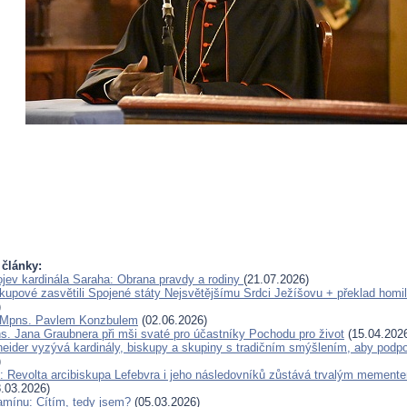
 články:
jev kardinála Saraha: Obrana pravdy a rodiny
(21.07.2026)
skupové zasvětili Spojené státy Nejsvětějšímu Srdci Ježíšovu + překlad homil
)
 Mpns. Pavlem Konzbulem
(02.06.2026)
s. Jana Graubnera při mši svaté pro účastníky Pochodu pro život
(15.04.202
eider vyzývá kardinály, biskupy a skupiny s tradičním smýšlením, aby podp
)
: Revolta arcibiskupa Lefebvra i jeho následovníků zůstává trvalým mement
.03.2026)
amínu: Cítím, tedy jsem?
(05.03.2026)