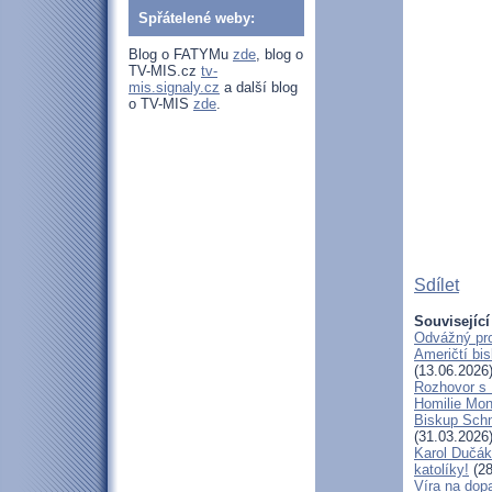
Spřátelené weby:
Blog o FATYMu
zde
, blog o
TV-MIS.cz
tv-
mis.signaly.cz
a další blog
o TV-MIS
zde
.
Sdílet
Související
Odvážný pro
Američtí bi
(13.06.2026
Rozhovor s
Homilie Mon
Biskup Schn
(31.03.2026
Karol Dučák
katolíky!
(28
Víra na dop