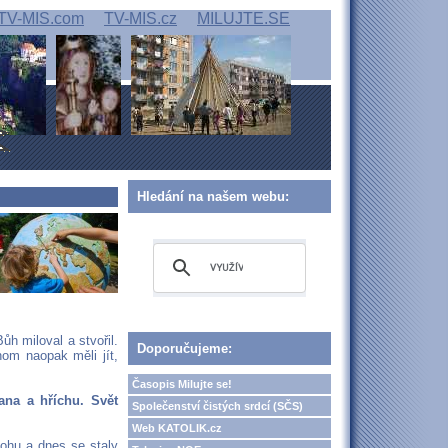
TV-MIS.com
TV-MIS.cz
MILUJTE.SE
Hledání na našem webu:
ůh miloval a stvořil.
Doporučujeme:
hom naopak měli jít,
Časopis Milujte se!
tana a hříchu. Svět
Společenství čistých srdcí (SČS)
Web KATOLIK.cz
lohu a dnes se staly