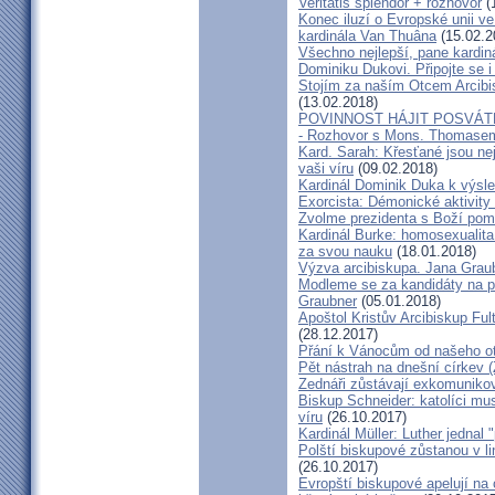
Veritatis splendor + rozhovor
(
Konec iluzí o Evropské unii ve
kardinála Van Thuâna
(15.02.2
Všechno nejlepší, pane kardiná
Dominiku Dukovi. Připojte se i
Stojím za naším Otcem Arcib
(13.02.2018)
POVINNOST HÁJIT POSVÁT
- Rozhovor s Mons. Thomase
Kard. Sarah: Křesťané jsou ne
vaši víru
(09.02.2018)
Kardinál Dominik Duka k výsl
Exorcista: Démonické aktivity
Zvolme prezidenta s Boží pom
Kardinál Burke: homosexualita
za svou nauku
(18.01.2018)
Výzva arcibiskupa. Jana Grau
Modleme se za kandidáty na pr
Graubner
(05.01.2018)
Apoštol Kristův Arcibiskup Ful
(28.12.2017)
Přání k Vánocům od našeho ot
Pět nástrah na dnešní církev (
Zednáři zůstávají exkomunikova
Biskup Schneider: katolíci mus
víru
(26.10.2017)
Kardinál Müller: Luther jednal
Polští biskupové zůstanou v li
(26.10.2017)
Evropští biskupové apelují na 