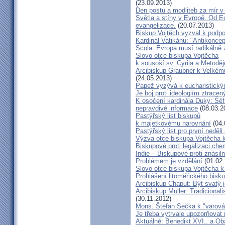
(23.09.2013)
Den postu a modliteb za mír v 
Světla a stíny v Evropě. Od Ec
evangelizace.
(20.07.2013)
Biskup Vojtěch vyzval k podpoř
Kardinál Vatikánu: "Antikonce
Scola: Evropa musí radikálně z
Slovo otce biskupa Vojtěcha
k sousoší sv. Cyrila a Metodě
Arcibiskup Graubner k Velkém
(24.05.2013)
Papež vyzývá k eucharistick
Je boj proti ideologiím ztracen
K osočení kardinála Duky: Šéf
nepravdivé informace
(08.03.2
Pastýřský list biskupů
k majetkovému narovnání
(04.
Pastýřský list pro první neděli
Výzva otce biskupa Vojtěcha 
Biskupové proti legalizaci ch
Indie – Biskupové proti znásil
Problémem je vzdělání
(01.02.
Slovo otce biskupa Vojtěcha 
Prohlášení litoměřického bis
Arcibiskup Chaput: Být svatý j
Arcibiskup Müller: Tradicional
(30.11.2012)
Mons. Štefan Sečka k "varován
Je třeba vytrvale upozorňovat
Aktuálně: Benedikt XVI.. a Ob