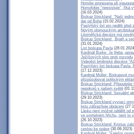
Homilie pronesena při inaugur
Homofobie "neexistuje", říká 
(16.03.2024)
Biskup Strickland: "Naší jedin
dar od Boha
(15.02.2024)
Pastýřský list pro neděli pře
Novým olomouckým arcibiskup
Litoměřická diecéze má novéh
Biskup Strickland: „Bratři a se
(31.01.2024)
List biskupa Pavla
(28.01.2024
Kardinál Burke: Je třeba „opr
Ježíšových slov proti rozvodu
Videolist brněnské diecéze "
Pastýřský list biskupa Pav
(17.12.2023)
Kardinál Müller: Biskupové mus
přizpůsobovat politickým elitá
Biskup Strickland: Připoutejte
nepokojů v našem světě
(01.1
Biskup Strickland: Sexuální ak
(29.10.2023)
Biskup Strickland vyvrací omyl
listu zdůrazňuje obrácení
(27.1
Lásku není možné oddělit od p
ve smrtelném hříchu, není to 
(26.10.2023)
Biskup Strickland: Kristus zalo
cestou ke spáse
(30.09.2023)
Kardinál Müller: "Falešní pror