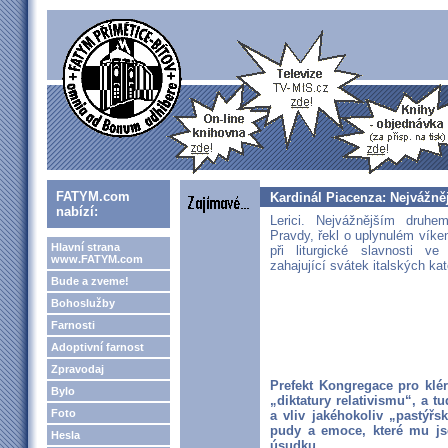
FATYM.com
Kardinál Piacenza: Nejvážn
nabízí:
Lerici. Nejvážnějším druhe
Pravdy, řekl o uplynulém vík
Hlavní strana
při liturgické slavnosti ve
www.FATYM.com
zahajující svátek italských ka
Bude a zveme!
Bohoslužby
Farnosti
Adoptivní farnost
Zpravodaj
Prefekt Kongregace pro klé
Bylo
„diktatury relativismu“, a
Foto
a vliv jakéhokoliv „pastýřs
pudy a emoce, které mu js
Hesla
úsudku.