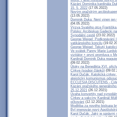
Kázání Dominika kardinála Duky
15. 5. 2022
(17.05.2022)
Novým pražským arcibiskupem
(13.05.2022)
Dominik Duka: Není vinen jen vo
(04.05.2022)
Výzva Svatého otce Františka
Polsko: Arcibiskup Gadecki na
Synodální cestě
(23.02.2022)
George Weigel: Podkopávání II
vatikánského koncilu
(19.02.2
George Weigel: Tekutý katoli
Ve svátek Panny Marie Lurdské
vizitátor + první promluva v M
Kardinál Dominik Duka reaguje
(09.02.2022)
Útoky na Benedikta XVI. přichá
Církve (soubor článků)
(09.02.
Karol Dučák: Katolická círke
ateistický komunismus odsoud
ECCLESIA DISCUTENS - Církev
Kázání pražského generálního 
25.12.2021
(26.12.2021)
Úvaha konvertity nad synodáln
Církev a vakcíny Kardinál Müll
očkování
(12.12.2021)
Modlitba za nového biskupa b
Byl jmenován nový Apoštolský 
Karol Dučák: Jaký je správný 