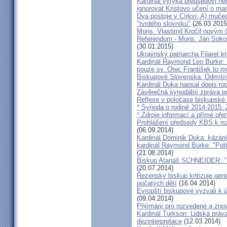
Kardinál vytýká předsedovi 
ignorovat Kristovo učení o ma
Dva postoje v Církvi: A) muče
"tvrdého slovníku"
(26.03.2015
Mons. Vlastimil Kročil novým
Referendum - Mons. Ján Sokol:
(30.01.2015)
Ukrajinský patriarcha Filaret kr
Kardinál Raymond Leo Burke: 
pouze sv. Otec František to m
Biskupové Slovenska: Odmítíme
Kardinál Duka napsal dopis r
Závěrečná synodální zpráva p
Reflexe v poločase biskupské
* Synoda o rodině 2014-2015: 
* Zdroje informací a přímé pře
Prohlášení předsedy KBS k ro
(06.09.2014)
Kardinál Dominik Duka: kázání
kardinál Raymond Burke: "Pot
(21.08.2014)
Biskup Atanáš SCHNEIDER: "Na
(20.07.2014)
Řezenský biskup kritizuje gen
počatých dětí
(16.04.2014)
Evropští biskupové vyzvali k 
(09.04.2014)
Přijímání pro rozvedené a zn
Kardinál Turkson: Lidská práva 
dezinterpretace
(12.03.2014)