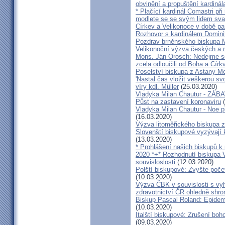
obvinění a propuštění kardinál
* Plačící kardinál Comastri při
modlete se se svým lidem sva
Církev a Velikonoce v době p
Rozhovor s kardinálem Domin
Pozdrav brněnského biskupa M
Velikonoční výzva českých a
Mons. Ján Orosch: Nedejme se 
zcela odloučili od Boha a Církv
Poselství biskupa z Astany M
'Nastal čas vložit veškerou sv
víry kdl. Müller
(25.03.2020)
Vladyka Milan Chautur - ZÁ
Půst na zastavení koronaviru
(
Vladyka Milan Chautur - Noe p
(16.03.2020)
Výzva litoměřického biskupa z
Slovenští biskupové vyzývají 
(13.03.2020)
* Prohlášení našich biskupů k
2020 *+* Rozhodnutí biskupa V
souvisloslosti
(12.03.2020)
Polští biskupové: Zvyšte poče
(10.03.2020)
Výzva ČBK v souvislosti s vy
zdravotnictví ČR ohledně shr
Biskup Pascal Roland: Epidem
(10.03.2020)
Italští biskupové: Zrušení boh
(09.03.2020)