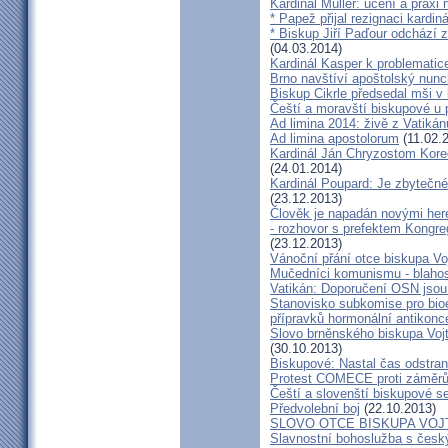
Kardinál Müller: učení a praxi 
* Papež přijal rezignaci kardin
* Biskup Jiří Paďour odchází 
(04.03.2014)
Kardinál Kasper k problemati
Brno navštíví apoštolský nun
Biskup Cikrle předsedal mši v 
Čeští a moravští biskupové u 
Ad limina 2014: živě z Vatik
Ad limina apostolorum
(11.02.
Kardinál Ján Chryzostom Kore
(24.01.2014)
Kardinál Poupard: Je zbytečné 
(23.12.2013)
Člověk je napadán novými he
- rozhovor s prefektem Kongre
(23.12.2013)
Vánoční přání otce biskupa Vo
Mučedníci komunismu - blahos
Vatikán: Doporučení OSN jsou
Stanovisko subkomise pro bioe
přípravků hormonální antikon
Slovo brněnského biskupa Vojt
(30.10.2013)
Biskupové: Nastal čas odstran
Protest COMECE proti záměr
Čeští a slovenští biskupové s
Předvolební boj
(22.10.2013)
SLOVO OTCE BISKUPA VOJ
Slavnostní bohoslužba s česk