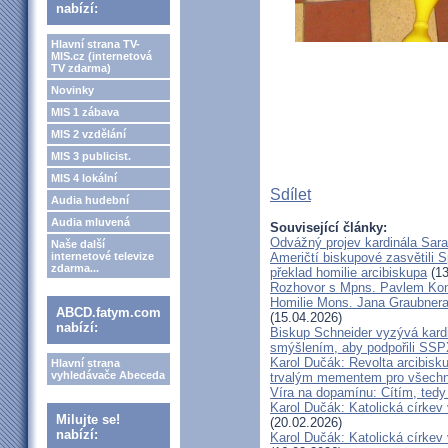
nabízí:
Hlavní strana TV-
MIS.cz (internetová
TV zdarma)
Novinky
MIS 1 zábava
MIS 2 vzdělání
MIS 3 publicist.
MIS 4 lokální
Sdílet
Audia hudební
Audia mluvená
Související články:
Odvážný projev kardinála Sar
Naše další
internetové televize
Američtí biskupové zasvětili 
zdarma...
překlad homilie arcibiskupa
(13
Rozhovor s Mpns. Pavlem Ko
Homilie Mons. Jana Graubnera 
ABCD.fatym.com
(15.04.2026)
nabízí:
Biskup Schneider vyzývá kardi
smýšlením, aby podpořili SS
Karol Dučák: Revolta arcibisk
Hlavní strana
vyhledávače Abeceda
trvalým mementem pro všechny
Víra na dopamínu: Cítím, ted
Karol Dučák: Katolická církev v
Milujte se!
(20.02.2026)
nabízí:
Karol Dučák: Katolická církev v