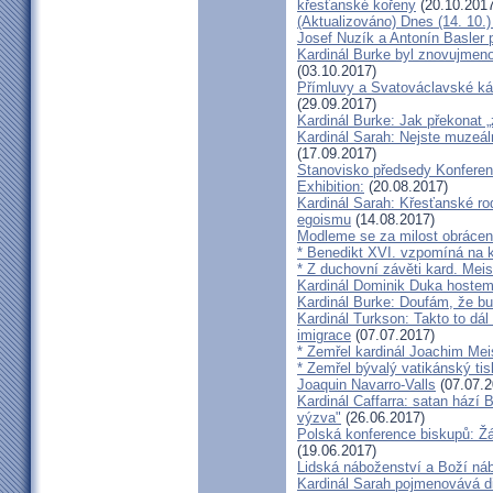
křesťanské kořeny
(20.10.2017
(Aktualizováno) Dnes (14. 10.)
Josef Nuzík a Antonín Basler
Kardinál Burke byl znovujmen
(03.10.2017)
Přímluvy a Svatováclavské káz
(29.09.2017)
Kardinál Burke: Jak překonat 
Kardinál Sarah: Nejste muzeální
(17.09.2017)
Stanovisko předsedy Konfere
Exhibition:
(20.08.2017)
Kardinál Sarah: Křesťanské ro
egoismu
(14.08.2017)
Modleme se za milost obrácení
* Benedikt XVI. vzpomíná na k
* Z duchovní závěti kard. Mei
Kardinál Dominik Duka hoste
Kardinál Burke: Doufám, že bud
Kardinál Turkson: Takto to dál
imigrace
(07.07.2017)
* Zemřel kardinál Joachim Mei
* Zemřel bývalý vatikánský ti
Joaquin Navarro-Valls
(07.07.2
Kardinál Caffarra: satan hází B
výzva"
(26.06.2017)
Polská konference biskupů: Žá
(19.06.2017)
Lidská náboženství a Boží ná
Kardinál Sarah pojmenovává dik