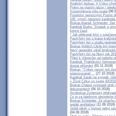
Anglický biskup: V Církvi chybí
Právo na vlastní názor / objek
Vzpomínková mše svatá
(08.0
Poselství nemocným Postní d
100. výročí narození kardinála
Biskup Atanáš Schneider: Dar
Kardinál Burke: 'Zmatek a omy
konce časů
* Jak překonat krizi v současn
Pastýřský list o kráse kněžsk
Pastýřský list o studiu teologi
Biskup Vojtěch Cikrle byl jmen
Nový generální vikář brněnské
Pastýřský list na Nový rok 20
Přání k Vánocům od našeho ot
Kardinál: Praktikující homosex
dostat přijímání
(01.11.2018)
Biskup: "Církev nesmí mít str
islamizovaná! ...
(27.10.2018)
Kardinál Sarah na synodě: Odvá
+ Život Cirkvi vo svete 43/201
Biskup Chaput vystoupil proti
dokumentech
(06.10.2018)
Arcibiskup Zvolenský překvapil
Co je za falešným obviněním 
Biskup Schneider: Ze strachu 
preláti prohlášení
(11.09.2018)
Ještě nikdy v historii nebyl s
(04.09.2018)