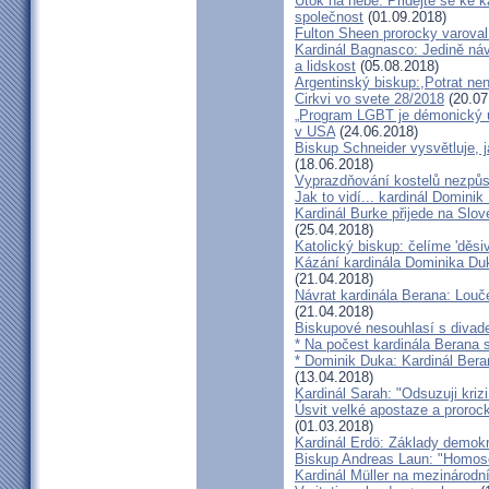
Útok na nebe: Přidejte se ke k
společnost
(01.09.2018)
Fulton Sheen prorocky varoval 
Kardinál Bagnasco: Jedině náv
a lidskost
(05.08.2018)
Argentinský biskup:,Potrat není
Cirkvi vo svete 28/2018
(20.07
„Program LGBT je démonický út
v USA
(24.06.2018)
Biskup Schneider vysvětluje, 
(18.06.2018)
Vyprazdňování kostelů nezpůso
Jak to vidí... kardinál Domini
Kardinál Burke přijede na Slov
(25.04.2018)
Katolický biskup: čelíme 'děs
Kázání kardinála Dominika Duky
(21.04.2018)
Návrat kardinála Berana: Lo
(21.04.2018)
Biskupové nesouhlasí s divadel
* Na počest kardinála Berana 
* Dominik Duka: Kardinál Beran
(13.04.2018)
Kardinál Sarah: "Odsuzuji kriz
Úsvit velké apostaze a proroc
(01.03.2018)
Kardinál Erdö: Základy demokra
Biskup Andreas Laun: "Homos
Kardinál Müller na mezinárodní