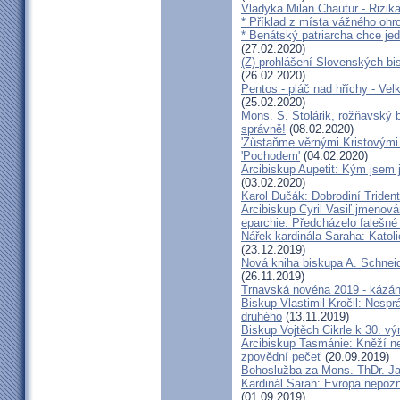
Vladyka Milan Chautur - Rizika
* Příklad z místa vážného o
* Benátský patriarcha chce je
(27.02.2020)
(Z) prohlášení Slovenských b
(26.02.2020)
Pentos - pláč nad hříchy - Ve
(25.02.2020)
Mons. S. Stolárik, rožňavský
správně!
(08.02.2020)
'Zůstaňme věrnými Kristovými 
'Pochodem'
(04.02.2020)
Arcibiskup Aupetit: Kým jsem 
(03.02.2020)
Karol Dučák: Dobrodiní Triden
Arcibiskup Cyril Vasiľ jmenov
eparchie. Předcházelo falešné
Nářek kardinála Saraha: Katoli
(23.12.2019)
Nová kniha biskupa A. Schneid
(26.11.2019)
Trnavská novéna 2019 - kázá
Biskup Vlastimil Kročil: Nesp
druhého
(13.11.2019)
Biskup Vojtěch Cikrle k 30. v
Arcibiskup Tasmánie: Kněží n
zpovědní pečeť
(20.09.2019)
Bohoslužba za Mons. ThDr. Ja
Kardinál Sarah: Evropa nepozn
(01.09.2019)