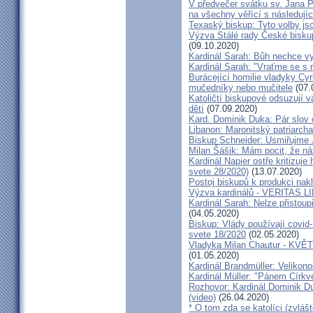
V předvečer svátku sv. Jana Pa
na všechny věřící s následují
Texaský biskup: Tyto volby jso
Výzva Stálé rady České bisku
(09.10.2020)
Kardinál Sarah: Bůh nechce vy
Kardinál Sarah: "Vraťme se s r
Burácející homilie vladyky Cyri
mučedníky nebo mučitele
(07.
Katoličtí biskupové odsuzují v
dětí
(07.09.2020)
Kard. Dominik Duka: Pár slov 
Libanon: Maronitský patriarch
Biskup Schneider: Usmiřujme J
Milan Šášik: Mám pocit, že n
Kardinál Napier ostře kritizuje
svete 28/2020)
(13.07.2020)
Postoj biskupů k produkci nakl
Výzva kardinálů - VERITAS L
Kardinál Sarah: Nelze přistoup
(04.05.2020)
Biskup: Vlády používají covid-
svete 18/2020
(02.05.2020)
Vladyka Milan Chautur - KVĚT
(01.05.2020)
Kardinál Brandmüller: Velikon
Kardinál Müller: "Pánem Církve
Rozhovor: Kardinál Dominik 
(video)
(26.04.2020)
* O tom zda se katolíci (zvláš