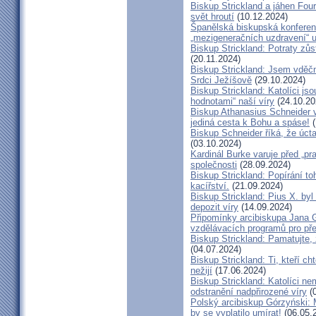
Biskup Strickland a jáhen Four
svět hroutí
(10.12.2024)
Španělská biskupská konferenc
„mezigeneračních uzdravení“ u
Biskup Strickland: Potraty zů
(20.11.2024)
Biskup Strickland: Jsem vděčn
Srdci Ježíšově
(29.10.2024)
Biskup Strickland: Katolíci jso
hodnotami“ naší víry
(24.10.20
Biskup Athanasius Schneider vy
jediná cesta k Bohu a spáse!
(
Biskup Schneider říká, že úct
(03.10.2024)
Kardinál Burke varuje před „pr
společnosti
(28.09.2024)
Biskup Strickland: Popírání to
kacířství.
(21.09.2024)
Biskup Strickland: Pius X. by
depozit víry
(14.09.2024)
Připomínky arcibiskupa Jana 
vzdělávacích programů pro pře
Biskup Strickland: Pamatujte,
(04.07.2024)
Biskup Strickland: Ti, kteří ch
nežijí
(17.06.2024)
Biskup Strickland: Katolíci ne
odstranění nadpřirozené víry
(0
Polský arcibiskup Górzyński: 
by se vyplatilo umírat!
(06.05.