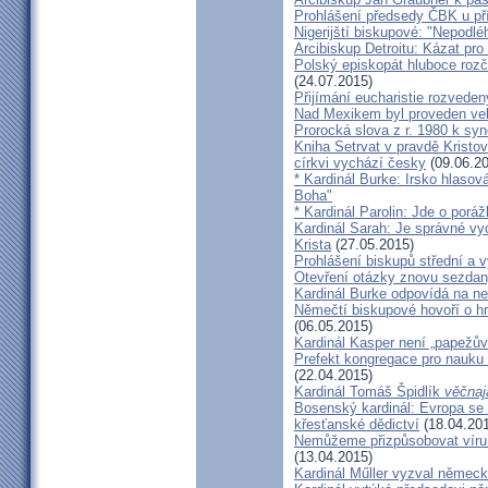
Prohlášení předsedy ČBK u pří
Nigerijští biskupové: "Nepodl
Arcibiskup Detroitu: Kázat pro
Polský episkopát hluboce rozča
(24.07.2015)
Přijímání eucharistie rozveden
Nad Mexikem byl proveden ve
Prorocká slova z r. 1980 k syn
Kniha Setrvat v pravdě Kristov
církvi vychází česky
(09.06.20
* Kardinál Burke: Irsko hlaso
Boha"
* Kardinál Parolin: Jde o poráž
Kardinál Sarah: Je správné vy
Krista
(27.05.2015)
Prohlášení biskupů střední a 
Otevření otázky znovu sezdan
Kardinál Burke odpovídá na ne
Němečtí biskupové hovoří o hr
(06.05.2015)
Kardinál Kasper není „papežův
Prefekt kongregace pro nauku 
(22.04.2015)
Kardinál Tomáš Špidlík
věčnaj
Bosenský kardinál: Evropa se
křesťanské dědictví
(18.04.20
Nemůžeme přizpůsobovat víru d
(13.04.2015)
Kardinál Műller vyzval němec