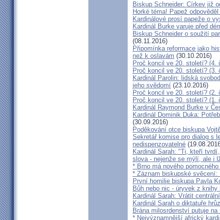
Biskup Schneider: Církev již 
Horké téma! Papež odpověděl 
Kardinálové prosí papeže o vys
Kardinál Burke varuje před d
Biskup Schneider o soužití p
(08.11.2016)
Připomínka reformace jako hi
než k oslavám
(30.10.2016)
Proč koncil ve 20. století? (4. 
Proč koncil ve 20. století? (3. 
Kardinál Parolin: lidská svobo
jeho svědomí
(23.10.2016)
Proč koncil ve 20. století? (2. 
Proč koncil ve 20. století? (1. 
Kardinál Raymond Burke v Čes
Kardinál Dominik Duka: Potře
(30.09.2016)
Poděkování otce biskupa Vojt
Sekretář komise pro dialog s l
nedispenzovatelné
(19.08.2016
Kardinál Sarah: "Ti, kteří tvrd
slova - nejenže se mýlí, ale i l
* Brno má nového pomocného b
* Záznam biskupské svěcení: B
První homilie biskupa Pavla K
Bůh nebo nic - úryvek z knihy
Kardinál Sarah: Vrátit centrální
Kardinál Sarah o diktatuře hr
Brána milosrdenství putuje na
* Nejvýznamnější africký kardi