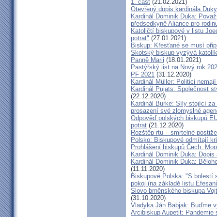
1. část
(21.02.2021)
Otevřený dopis kardinála Duky
Kardinál Dominik Duka: Považu
předsedkyně Aliance pro rodin
Katoličtí biskupové v listu Jo
potrat"
(27.01.2021)
Biskup: Křesťané se musí přip
Skotský biskup vyzývá katolík
Panně Marii
(18.01.2021)
Pastýřský list na Nový rok 20
PF 2021
(31.12.2020)
Kardinál Müller: Politici nema
Kardinál Pujats: Společnost st
(22.12.2020)
Kardinál Burke: Síly stojící 
prosazení své zlomyslné agend
Odpověď polských biskupů EU p
potrat
(21.12.2020)
Rozštěp rtu – smrtelné postiž
Polsko: Biskupové odmítají kr
Prohlášení biskupů Čech, Mor
Kardinál Dominik Duka: Dopis
Kardinál Dominik Duka: Běloh
(11.11.2020)
Biskupové Polska: "S bolestí 
pokoj (na základě listu Efesa
Slovo brněnského biskupa Vojt
(31.10.2020)
Vladyka Ján Babjak: Buďme vy
Arcibiskup Aupetit: Pandemie s