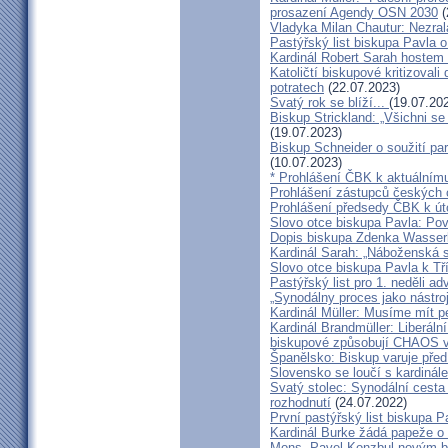
prosazení Agendy OSN 2030
(
Vladyka Milan Chautur: Nezra
Pastýřský list biskupa Pavla o
Kardinál Robert Sarah hostem 
Katoličtí biskupové kritizovali
potratech
(22.07.2023)
Svatý rok se blíží...
(19.07.20
Biskup Strickland: „Všichni se
(19.07.2023)
Biskup Schneider o soužití p
(10.07.2023)
* Prohlášení ČBK k aktuálnímu
Prohlášení zástupců českých c
Prohlášení předsedy ČBK k út
Slovo otce biskupa Pavla: Pov
Dopis biskupa Zdenka Wasserb
Kardinál Sarah: „Náboženská 
Slovo otce biskupa Pavla k Tří
Pastýřský list pro 1. neděli ad
„Synodálny proces jako nástro
Kardinál Müller: Musíme mít p
Kardinál Brandmüller: Liberální
biskupové způsobují CHAOS v 
Španělsko: Biskup varuje před
Slovensko se loučí s kardin
Svatý stolec: Synodální cesta
rozhodnutí
(24.07.2022)
První pastýřský list biskupa P
Kardinál Burke žádá papeže o
Mons. Pavel Konzbul novým b