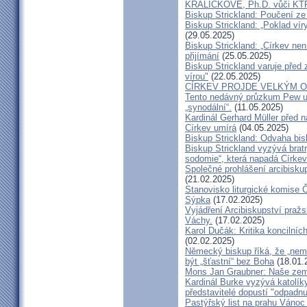
KRÁLÍČKOVÉ, Ph.D. vůči KT
Biskup Strickland: Poučení 
Biskup Strickland: „Poklad ví
(29.05.2025)
Biskup Strickland: „Církev nen
přijímání
(25.05.2025)
Biskup Strickland varuje před 
vírou"
(22.05.2025)
CÍRKEV PROJDE VELKÝM O
Tento nedávný průzkum Pew uk
„synodální“.
(11.05.2025)
Kardinál Gerhard Müller před 
Církev umírá
(04.05.2025)
Biskup Strickland: Odvaha bi
Biskup Strickland vyzývá bratry
sodomie“, která napadá Církev
Společné prohlášení arcibisk
(21.02.2025)
Stanovisko liturgické komise
Sýpka
(17.02.2025)
Vyjádření Arcibiskupství pra
Váchy.
(17.02.2025)
Karol Dučák: Kritika koncilníc
(02.02.2025)
Německý biskup říká, že „nem
být „šťastní“ bez Boha
(18.01.
Mons Jan Graubner: Naše ze
Kardinál Burke vyzývá katolíky,
představitelé dopustí "odpadnu
Pastýřský list na prahu Vánoc