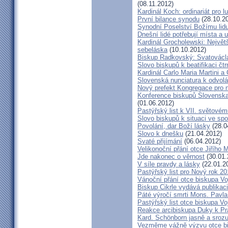
(08.11.2012)
Kardinál Koch: ordinariát pro l
První bilance synodu
(28.10.2
Synodní Poselství Božímu lid
Dnešní lidé potřebují místa a u
Kardinál Grocholewski: Největ
sebeláska
(10.10.2012)
Biskup Radkovský: Svatováclavs
Slovo biskupů k beatifikaci čt
Kardinál Carlo Maria Martini a
Slovenská nunciatura k odvol
Nový prefekt Kongregace pro 
Konference biskupů Slovenska
(01.06.2012)
Pastýřský list k VII. světovém
Slovo biskupů k situaci ve spo
Povolání, dar Boží lásky
(28.0
Slovo k dnešku
(21.04.2012)
Svaté přijímání
(06.04.2012)
Velikonoční přání otce Jiřího 
Jde nakonec o věrnost
(30.01.
V síle pravdy a lásky
(22.01.2
Pastýřský list pro Nový rok 2
Vánoční přání otce biskupa V
Biskup Cikrle vydává publikac
Páté výročí smrti Mons. Pavla
Pastýřský list otce biskupa V
Reakce arcibiskupa Duky k Pr
Kard. Schönborn jasně a srozu
Vezměme vážně výzvu otce b