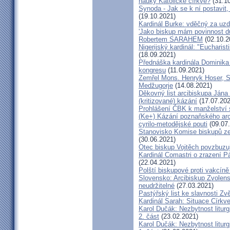
nauky Katolické církve?
(31.10
Synoda - Jak se k ní postavit, 
(19.10.2021)
Kardinál Burke: vděčný za uzd
'Jako biskup mám povinnost dů
Robertem SARAHEM
(02.10.2
Nigerijský kardinál: "Eucharis
(18.09.2021)
Přednáška kardinála Dominika
kongresu
(11.09.2021)
Zemřel Mons. Henryk Hoser, SA
Medžugorje
(14.08.2021)
Děkovný list arcibiskupa Ján
(kritizované) kázání
(17.07.202
Prohlášení ČBK k manželství 
(Ke+) Kázání poznaňského arc
cyrilo-metodějské pouti
(09.07
Stanovisko Komise biskupů zem
(30.06.2021)
Otec biskup Vojtěch povzbuzu
Kardinál Comastri o zrazení 
(22.04.2021)
Polští biskupové proti vakcíně
Slovensko: Arcibiskup Zvolens
neudržitelné
(27.03.2021)
Pastýřský list ke slavnosti Z
Kardinál Sarah: Situace Církve
Karol Dučák: Nezbytnost litur
2. část
(23.02.2021)
Karol Dučák: Nezbytnost litur