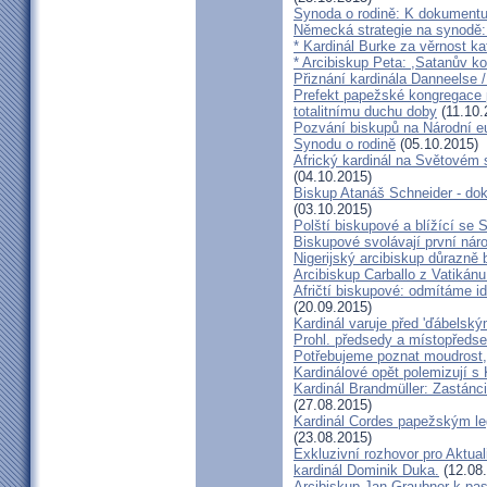
Synoda o rodině: K dokumentu
Německá strategie na synodě: 
* Kardinál Burke za věrnost ka
* Arcibiskup Peta: ,Satanův kou
Přiznání kardinála Danneelse /
Prefekt papežské kongregace 
totalitnímu duchu doby
(11.10.
Pozvání biskupů na Národní e
Synodu o rodině
(05.10.2015)
Africký kardinál na Světovém 
(04.10.2015)
Biskup Atanáš Schneider - d
(03.10.2015)
Polští biskupové a blížící se
Biskupové svolávají první nár
Nigerijský arcibiskup důrazně 
Arcibiskup Carballo z Vatikánu
Afričtí biskupové: odmítáme i
(20.09.2015)
Kardinál varuje před 'ďábelsk
Prohl. předsedy a místopředse
Potřebujeme poznat moudrost, 
Kardinálové opět polemizují s
Kardinál Brandmüller: Zastánci
(27.08.2015)
Kardinál Cordes papežským l
(23.08.2015)
Exkluzivní rozhovor pro Aktual
kardinál Dominik Duka.
(12.08
Arcibiskup Jan Graubner k pa