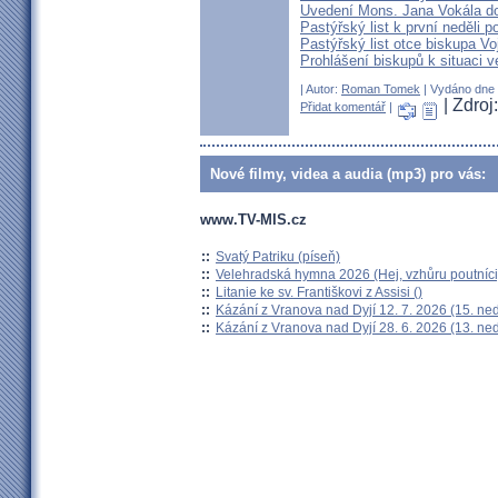
Uvedení Mons. Jana Vokála d
Pastýřský list k první neděli p
Pastýřský list otce biskupa Vo
Prohlášení biskupů k situaci v
| Autor:
Roman Tomek
| Vydáno dne 
| Zdro
Přidat komentář
|
Nové filmy, videa a audia (mp3) pro vás:
www.TV-MIS.cz
::
Svatý Patriku (píseň)
::
Velehradská hymna 2026 (Hej, vzhůru poutníci
::
Litanie ke sv. Františkovi z Assisi ()
::
Kázání z Vranova nad Dyjí 12. 7. 2026 (15. ne
::
Kázání z Vranova nad Dyjí 28. 6. 2026 (13. ne