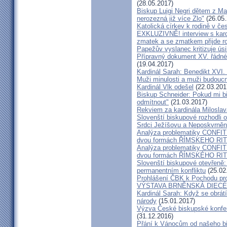
(28.05.2017)
Biskup Luigi Negri dětem z Ma
nerozezná již více Zlo"
(26.05.
Katolická církev k rodině v če
EXKLUZIVNĚ! interview s kar
zmatek a se zmatkem přijde ro
Papežův vyslanec kritizuje úsi
Přípravný dokument XV. řádné
(19.04.2017)
Kardinál Sarah: Benedikt XVI
Muži minulosti a muži budoucno
Kardinál Vlk odešel
(22.03.201
Biskup Schneider: Pokud mi bi
odmítnout"
(21.03.2017)
Rekviem za kardinála Milosla
Slovenští biskupové rozhodli
Srdci Ježíšovu a Neposkvrně
Analýza problematiky CON
dvou formách ŘÍMSKEHO RITU
Analýza problematiky CON
dvou formách ŘÍMSKÉHO RIT
Slovenští biskupové otevřeně:
permanentním konfliktu
(25.02
Prohlášení ČBK k Pochodu pro 
VÝSTAVA BRNĚNSKÁ DIECÉ
Kardinál Sarah: Když se obrát
národy
(15.01.2017)
Výzva České biskupské konfer
(31.12.2016)
Přání k Vánocům od našeho b