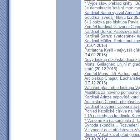
* Vyjde slov. překlad knihy "B
Je demokracie 'totální moc me
Kardinál Sarah vyzval Američ
Soudruzi zvedají hlavu
(22.05.
6+1 otázka pro biskupa Pavla
Zemřel kardinál Giovanni Cop
Kardinál Burke: Papežova exh
Kardinál Sarah: svatostánek n
Kardinál Müller: Protestantiza
(01.04.2016)
Patriarcha Kyrill - nejvyšší cí
(14.02.2016)
Nový biskup plzeňské diecéze
Mons. Gallagher: Unijní migrač
států
(20.12.2015)
Zemřel Mons. Jiří Paďour, poh
Arcibiskup Chaput: Eucharisti
(17.12.2015)
Vánoční přání otce biskupa Vo
Modlitba za nového pomocnéh
Kardinál Arinze odpovídá kardi
Arcibiskup Chaput: přizpůsobi
Kardinál Giovanni Coppa slav
Pohled katolické církve na imi
* Tři pohledy na kardinála Kor
* Vzpomínka na kardinála J. C
Synoda skončila... Rozvedení p
V synodní aule představen z
Biskup Vokál kázal před gen
(23.10.2015)