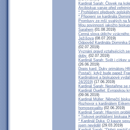
Kardinál Sarah: Človek na kol
Arcibiskup varuje před veřejn
* Prohlášení předsedy polskéh
* Připojení se kardinála Domi
Promluvy ze mší svatých na Ml
Mou povinností jakožto biskup
Sarahem
(01.08.2019)
Cenná slova útěchy vzácného 
Ježíšova
(08.07.2019)
Odpověď Kardinála Dominika D
(02.07.2019)
Vyznání pravd vztahujících se
doby.
(02.07.2019)
Kardinál Sarah: Svět i církev u
(26.06.2019)
Dopis kard. Duky primátoru Hř
Postačí, když bude papež Fran
Kardinálové a biskupové vydali 
24/2019)
(17.06.2019)
Kardinál Sarah: Nestaňme se m
Kardinál Ouellet: Evropskou k
(09.06.2019)
Kardinál Müller: Němečtí bisk
Rozhovor s kardinálem Eijkem:
homosexualitu
(02.06.2019)
Kardinál Sarah: Hlavním probl
* Tiskové prohlášení biskupa K
* Kardinál Duka: O kauze sexu
jsem nevěděl
(29.03.2019)
Kardnál Sarah: "Dobrý pastýř p