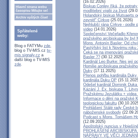
(16.02.2026)
Biskup Conley říká, že potrat
Hlavní strana webu
modlitební vigilii za život
(29.0
časopisu Milujte se!
Holandský biskup Mutsaerts ods
Archiv vyšlých čísel
zevnitř“ Církve
(25.01.2026)
Nejhlubší rána Církve - podle
video
(14.01.2026)
Spřátelené
Společenství Večeřadlo Křeno
weby:
pražského arcibiskupa by byl 
Mons. Antonín Basler: Od chvíl
Blog o FATYMu
zde
,
Pastýřský list k Novému roku
blog o TV-MIS.cz
tv-
Čeká se na jmenování pražské
mis.signaly.cz
a
Basler ??
(30.12.2025)
další blog o TV-MIS
Kardinál Leo Burke: Nes její p
zde
.
Homilie arcibiskupa pražského
Duky
(17.11.2025)
Přenos pohřbu kardinála Duky
kardinála Duku OP
(15.11.2025
Odešel kardinál Dominik Duka 
Kázání J. Ex. biskupa T. Lity
Pražskému Jezulátku + videa 
Informace o dění na pražské Ka
teologickou fakultu
(30.10.202
Prohlášení Stálé rady České b
náboženské svobody
(22.09.2
Podcast s Mons. Tomášem Ho
(12.09.2025)
Apoštolský nuncius v Hoješín
PROHLÁŠENÍ ARCIBISKUPA
NÁPRAVY VE VĚCI JEDNÁNÍ