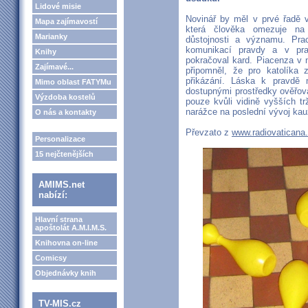
Lidové misie
Novinář by měl v prvé řadě vy
Mapa zajímavostí
která člověka omezuje na 
Marianky
důstojnosti a významu. Pra
komunikací pravdy a v prav
Knihy
pokračoval kard. Piacenza v 
Zajímavé...
připomněl, že pro katolíka
přikázání. Láska k pravdě 
Mimo oblast FATYMu
dostupnými prostředky ověřova
Výzdoba kostelů
pouze kvůli vidině vyšších t
narážce na poslední vývoj kau
O nás a kontakty
Převzato z
www.radiovaticana
Personalizace
15 nejčtenějších
AMIMS.net
nabízí:
Hlavní strana
apoštolát A.M.I.M.S.
Knihovna on-line
Comicsy
Objednávky knih
TV-MIS.cz