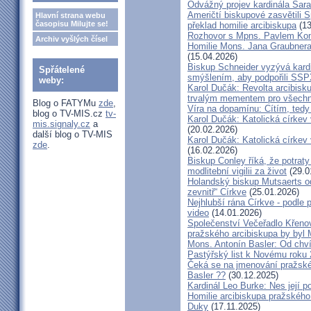
Odvážný projev kardinála Sar
Američtí biskupové zasvětili 
Hlavní strana webu
časopisu Milujte se!
překlad homilie arcibiskupa
(13
Rozhovor s Mpns. Pavlem Ko
Archiv vyšlých čísel
Homilie Mons. Jana Graubnera 
(15.04.2026)
Biskup Schneider vyzývá kardi
Spřátelené
smýšlením, aby podpořili SS
weby:
Karol Dučák: Revolta arcibisk
trvalým mementem pro všechny
Blog o FATYMu
zde
,
Víra na dopamínu: Cítím, ted
blog o TV-MIS.cz
tv-
Karol Dučák: Katolická církev v
mis.signaly.cz
a
(20.02.2026)
další blog o TV-MIS
Karol Dučák: Katolická církev v
zde
.
(16.02.2026)
Biskup Conley říká, že potrat
modlitební vigilii za život
(29.0
Holandský biskup Mutsaerts ods
zevnitř“ Církve
(25.01.2026)
Nejhlubší rána Církve - podle
video
(14.01.2026)
Společenství Večeřadlo Křeno
pražského arcibiskupa by byl 
Mons. Antonín Basler: Od chvíl
Pastýřský list k Novému roku
Čeká se na jmenování pražské
Basler ??
(30.12.2025)
Kardinál Leo Burke: Nes její p
Homilie arcibiskupa pražského
Duky
(17.11.2025)