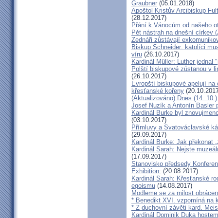
Graubner
(05.01.2018)
Apoštol Kristův Arcibiskup Ful
(28.12.2017)
Přání k Vánocům od našeho ot
Pět nástrah na dnešní církev (
Zednáři zůstávají exkomunikova
Biskup Schneider: katolíci mus
víru
(26.10.2017)
Kardinál Müller: Luther jednal
Polští biskupové zůstanou v li
(26.10.2017)
Evropští biskupové apelují na 
křesťanské kořeny
(20.10.2017
(Aktualizováno) Dnes (14. 10.)
Josef Nuzík a Antonín Basler
Kardinál Burke byl znovujmen
(03.10.2017)
Přímluvy a Svatováclavské káz
(29.09.2017)
Kardinál Burke: Jak překonat 
Kardinál Sarah: Nejste muzeální
(17.09.2017)
Stanovisko předsedy Konfere
Exhibition:
(20.08.2017)
Kardinál Sarah: Křesťanské ro
egoismu
(14.08.2017)
Modleme se za milost obrácení
* Benedikt XVI. vzpomíná na k
* Z duchovní závěti kard. Mei
Kardinál Dominik Duka hoste