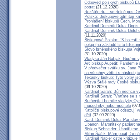
Odpověď polských biskupů EU p
potrat
(21.12.2020)
Rozštěp rtu – smrtelné postiž
Polsko: Biskupové odmítají kr
Prohlášení biskupů Čech, Mor
Kardinál Dominik Duka: Dopis
Kardinál Dominik Duka: Běloh
(11.11.2020)
Biskupové Polska: "S bolestí 
pokoj (na základě listu Efesa
Slovo brněnského biskupa Vojt
(31.10.2020)
Vladyka Ján Babjak: Buďme vy
Arcibiskup Aupetit: Pandemie s
V předvečer svátku sv. Jana Pa
na všechny věřící s následují
Texaský biskup: Tyto volby jso
Výzva Stálé rady České bisku
(09.10.2020)
Kardinál Sarah: Bůh nechce vy
Kardinál Sarah: "Vraťme se s r
Burácející homilie vladyky Cyri
mučedníky nebo mučitele
(07.
Katoličtí biskupové odsuzují v
dětí
(07.09.2020)
Kard. Dominik Duka: Pár slov 
Libanon: Maronitský patriarch
Biskup Schneider: Usmiřujme J
Milan Šášik: Mám pocit, že n
Kardinál Napier ostře kritizuje