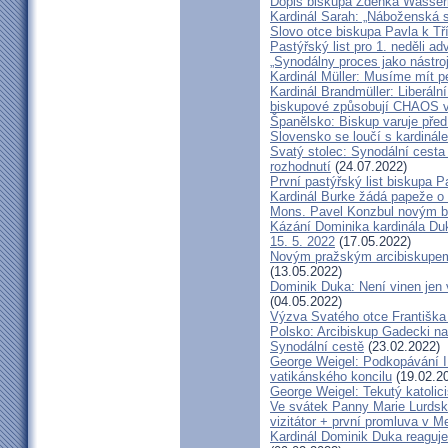
Dopis biskupa Zdenka Wasserb
Kardinál Sarah: „Náboženská 
Slovo otce biskupa Pavla k Tří
Pastýřský list pro 1. neděli ad
„Synodálny proces jako nástro
Kardinál Müller: Musíme mít p
Kardinál Brandmüller: Liberální
biskupové způsobují CHAOS v 
Španělsko: Biskup varuje před
Slovensko se loučí s kardin
Svatý stolec: Synodální cesta
rozhodnutí
(24.07.2022)
První pastýřský list biskupa P
Kardinál Burke žádá papeže o
Mons. Pavel Konzbul novým b
Kázání Dominika kardinála Duky
15. 5. 2022
(17.05.2022)
Novým pražským arcibiskupem
(13.05.2022)
Dominik Duka: Není vinen jen vo
(04.05.2022)
Výzva Svatého otce Františka
Polsko: Arcibiskup Gadecki na
Synodální cestě
(23.02.2022)
George Weigel: Podkopávání II
vatikánského koncilu
(19.02.2
George Weigel: Tekutý katoli
Ve svátek Panny Marie Lurdské
vizitátor + první promluva v M
Kardinál Dominik Duka reaguje