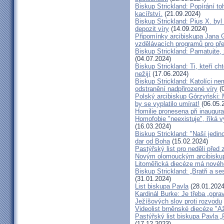
Biskup Strickland: Popírání to
kacířství.
(21.09.2024)
Biskup Strickland: Pius X. by
depozit víry
(14.09.2024)
Připomínky arcibiskupa Jana 
vzdělávacích programů pro pře
Biskup Strickland: Pamatujte,
(04.07.2024)
Biskup Strickland: Ti, kteří ch
nežijí
(17.06.2024)
Biskup Strickland: Katolíci ne
odstranění nadpřirozené víry
(0
Polský arcibiskup Górzyński: 
by se vyplatilo umírat!
(06.05.
Homilie pronesena při inaugur
Homofobie "neexistuje", říká 
(16.03.2024)
Biskup Strickland: "Naší jedin
dar od Boha
(15.02.2024)
Pastýřský list pro neděli pře
Novým olomouckým arcibiskup
Litoměřická diecéze má novéh
Biskup Strickland: „Bratři a se
(31.01.2024)
List biskupa Pavla
(28.01.2024
Kardinál Burke: Je třeba „opr
Ježíšových slov proti rozvodu
Videolist brněnské diecéze "
Pastýřský list biskupa Pav
(17.12.2023)