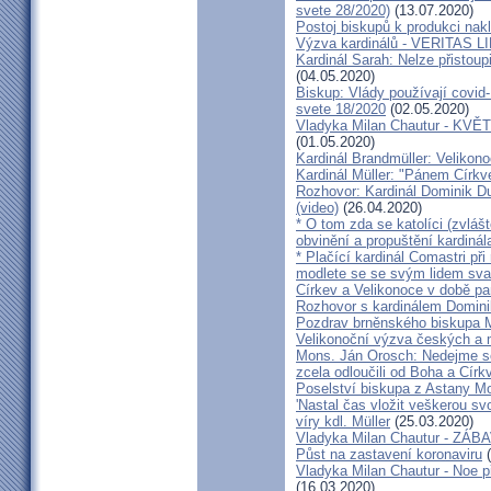
svete 28/2020)
(13.07.2020)
Postoj biskupů k produkci nakl
Výzva kardinálů - VERITAS L
Kardinál Sarah: Nelze přistoup
(04.05.2020)
Biskup: Vlády používají covid-
svete 18/2020
(02.05.2020)
Vladyka Milan Chautur - KVĚT
(01.05.2020)
Kardinál Brandmüller: Velikon
Kardinál Müller: "Pánem Církve
Rozhovor: Kardinál Dominik 
(video)
(26.04.2020)
* O tom zda se katolíci (zvláš
obvinění a propuštění kardinál
* Plačící kardinál Comastri při
modlete se se svým lidem sva
Církev a Velikonoce v době p
Rozhovor s kardinálem Domin
Pozdrav brněnského biskupa M
Velikonoční výzva českých a
Mons. Ján Orosch: Nedejme se 
zcela odloučili od Boha a Církv
Poselství biskupa z Astany M
'Nastal čas vložit veškerou sv
víry kdl. Müller
(25.03.2020)
Vladyka Milan Chautur - ZÁ
Půst na zastavení koronaviru
(
Vladyka Milan Chautur - Noe p
(16.03.2020)