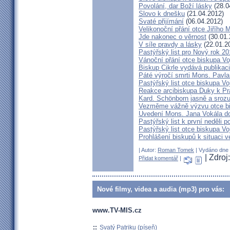
Povolání, dar Boží lásky
(28.0
Slovo k dnešku
(21.04.2012)
Svaté přijímání
(06.04.2012)
Velikonoční přání otce Jiřího 
Jde nakonec o věrnost
(30.01.
V síle pravdy a lásky
(22.01.2
Pastýřský list pro Nový rok 2
Vánoční přání otce biskupa V
Biskup Cikrle vydává publikac
Páté výročí smrti Mons. Pavla
Pastýřský list otce biskupa V
Reakce arcibiskupa Duky k Pr
Kard. Schönborn jasně a srozu
Vezměme vážně výzvu otce b
Uvedení Mons. Jana Vokála d
Pastýřský list k první neděli p
Pastýřský list otce biskupa Vo
Prohlášení biskupů k situaci v
| Autor:
Roman Tomek
| Vydáno dne 0
| Zdro
Přidat komentář
|
Nové filmy, videa a audia (mp3) pro vás:
www.TV-MIS.cz
::
Svatý Patriku (píseň)