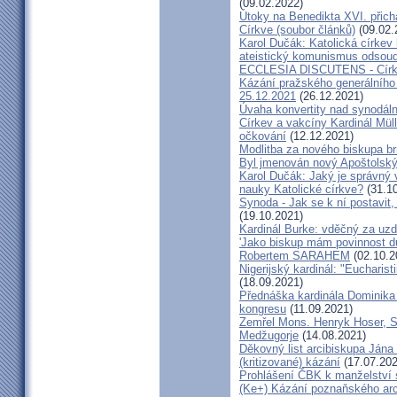
(09.02.2022)
Útoky na Benedikta XVI. přichá
Církve (soubor článků)
(09.02.
Karol Dučák: Katolická círke
ateistický komunismus odsoud
ECCLESIA DISCUTENS - Církev
Kázání pražského generálního 
25.12.2021
(26.12.2021)
Úvaha konvertity nad synodáln
Církev a vakcíny Kardinál Müll
očkování
(12.12.2021)
Modlitba za nového biskupa b
Byl jmenován nový Apoštolský 
Karol Dučák: Jaký je správný 
nauky Katolické církve?
(31.10
Synoda - Jak se k ní postavit, 
(19.10.2021)
Kardinál Burke: vděčný za uzd
'Jako biskup mám povinnost dů
Robertem SARAHEM
(02.10.2
Nigerijský kardinál: "Eucharis
(18.09.2021)
Přednáška kardinála Dominika
kongresu
(11.09.2021)
Zemřel Mons. Henryk Hoser, SA
Medžugorje
(14.08.2021)
Děkovný list arcibiskupa Ján
(kritizované) kázání
(17.07.202
Prohlášení ČBK k manželství 
(Ke+) Kázání poznaňského arc