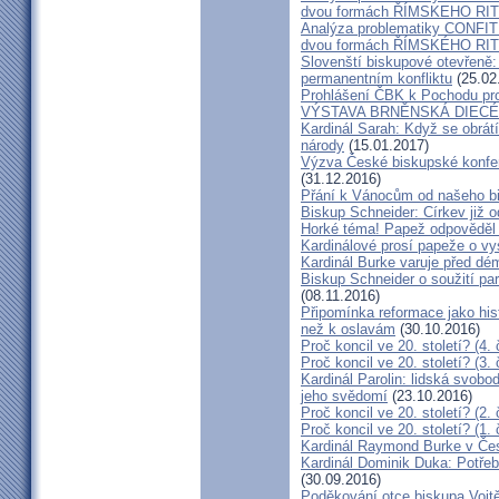
dvou formách ŘÍMSKEHO RITU
Analýza problematiky CON
dvou formách ŘÍMSKÉHO RIT
Slovenští biskupové otevřeně:
permanentním konfliktu
(25.02
Prohlášení ČBK k Pochodu pro 
VÝSTAVA BRNĚNSKÁ DIECÉ
Kardinál Sarah: Když se obrát
národy
(15.01.2017)
Výzva České biskupské konfer
(31.12.2016)
Přání k Vánocům od našeho b
Biskup Schneider: Církev již 
Horké téma! Papež odpověděl 
Kardinálové prosí papeže o vys
Kardinál Burke varuje před d
Biskup Schneider o soužití p
(08.11.2016)
Připomínka reformace jako hi
než k oslavám
(30.10.2016)
Proč koncil ve 20. století? (4. 
Proč koncil ve 20. století? (3. 
Kardinál Parolin: lidská svobo
jeho svědomí
(23.10.2016)
Proč koncil ve 20. století? (2. 
Proč koncil ve 20. století? (1. 
Kardinál Raymond Burke v Čes
Kardinál Dominik Duka: Potře
(30.09.2016)
Poděkování otce biskupa Vojt