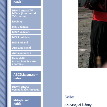
nabízí:
Hlavní strana TV-
MIS.cz (internetová
TV zdarma)
Novinky
MIS 1 zábava
MIS 2 vzdělání
MIS 3 publicist.
MIS 4 lokální
Audia hudební
Audia mluvená
Naše další
internetové televize
zdarma...
ABCD.fatym.com
nabízí:
Hlavní strana
vyhledávače Abeceda
Sdílet
Milujte se!
nabízí:
Související články: