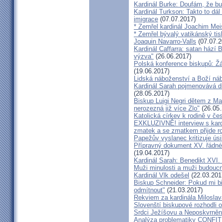
Kardinál Burke: Doufám, že bud
Kardinál Turkson: Takto to dál
imigrace
(07.07.2017)
* Zemřel kardinál Joachim Mei
* Zemřel bývalý vatikánský ti
Joaquin Navarro-Valls
(07.07.2
Kardinál Caffarra: satan hází B
výzva"
(26.06.2017)
Polská konference biskupů: Žá
(19.06.2017)
Lidská náboženství a Boží ná
Kardinál Sarah pojmenovává dik
(28.05.2017)
Biskup Luigi Negri dětem z Ma
nerozezná již více Zlo"
(26.05.
Katolická církev k rodině v če
EXKLUZIVNĚ! interview s kar
zmatek a se zmatkem přijde ro
Papežův vyslanec kritizuje úsi
Přípravný dokument XV. řádné
(19.04.2017)
Kardinál Sarah: Benedikt XVI
Muži minulosti a muži budoucno
Kardinál Vlk odešel
(22.03.201
Biskup Schneider: Pokud mi bi
odmítnout"
(21.03.2017)
Rekviem za kardinála Milosla
Slovenští biskupové rozhodli
Srdci Ježíšovu a Neposkvrně
Analýza problematiky CON