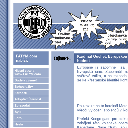
FATYM.com
Kardinál Ouellet: Evropskou
nabízí:
hodnot
Evropané již zapomněli, za j
Hlavní strana
Evropská unie. Zapomněli na 
www.FATYM.com
světová válka, a na rozhodnut
se ke křesťanské identitě kont
Bude a zveme!
Bohoslužby
Farnosti
Adoptivní farnost
Zpravodaj
Poukazuje na to kardinál Marc 
výročí vylodění spojenců v No
Bylo
Foto
Prefekt Kongregace pro bisku
zahájení této vojenské oper
Hesla
Kanaďané. Naše ztráty jsou