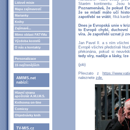
Lidové misie
Starém kontinentu. Jsou to
Poznamenává, že pokud Evro
Mapa zajímavostí
že se mladí málo učí histo
Marianky
zapotřebí se vrátit
, říká kardi
Knihy
Dnes je Evropská unie v kriz
Zajímavé...
to Evropě chybí, duchovní 
víra. Je zapotřebí uznat ji z
Mimo oblast FATYMu
Výzdoba kostelů
Jan Pavel II. a s ním všichni 
Evropě všichni předstírali hlu
O nás a kontakty
překonána, pokud si neuvě
tedy víry, naděje a lásky, lz
Personalizace
(job)
15 nejčtenějších
Převzato z
https://www.vat
naleznete
zde.
AMIMS.net
nabízí:
Hlavní strana
apoštolát A.M.I.M.S.
Knihovna on-line
Comicsy
Objednávky knih
TV-MIS.cz