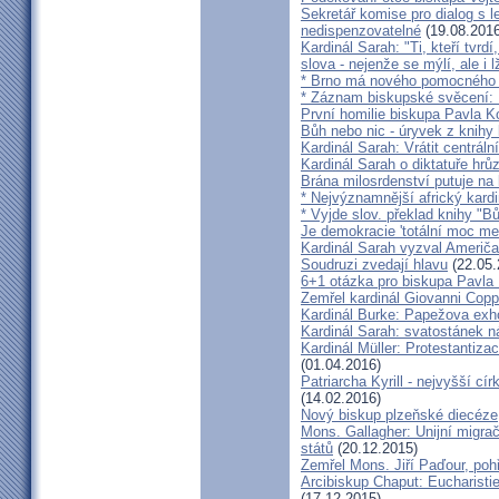
Sekretář komise pro dialog s l
nedispenzovatelné
(19.08.2016
Kardinál Sarah: "Ti, kteří tvrd
slova - nejenže se mýlí, ale i l
* Brno má nového pomocného b
* Záznam biskupské svěcení: B
První homilie biskupa Pavla K
Bůh nebo nic - úryvek z knihy
Kardinál Sarah: Vrátit centrální
Kardinál Sarah o diktatuře hr
Brána milosrdenství putuje na
* Nejvýznamnější africký kardi
* Vyjde slov. překlad knihy "B
Je demokracie 'totální moc me
Kardinál Sarah vyzval Američ
Soudruzi zvedají hlavu
(22.05.
6+1 otázka pro biskupa Pavla
Zemřel kardinál Giovanni Cop
Kardinál Burke: Papežova exh
Kardinál Sarah: svatostánek n
Kardinál Müller: Protestantiza
(01.04.2016)
Patriarcha Kyrill - nejvyšší cí
(14.02.2016)
Nový biskup plzeňské diecéze
Mons. Gallagher: Unijní migrač
států
(20.12.2015)
Zemřel Mons. Jiří Paďour, poh
Arcibiskup Chaput: Eucharisti
(17.12.2015)