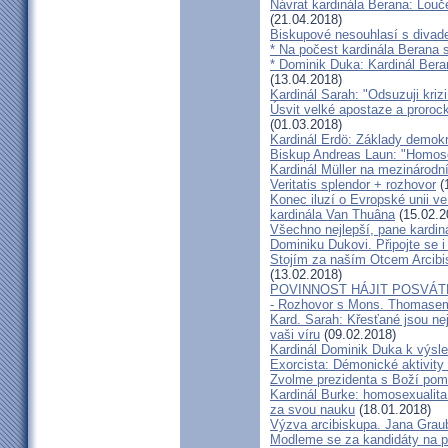
Návrat kardinála Berana: Lo
(21.04.2018)
Biskupové nesouhlasí s divadel
* Na počest kardinála Berana 
* Dominik Duka: Kardinál Beran
(13.04.2018)
Kardinál Sarah: "Odsuzuji kriz
Úsvit velké apostaze a proroc
(01.03.2018)
Kardinál Erdö: Základy demokra
Biskup Andreas Laun: "Homos
Kardinál Müller na mezinárodní
Veritatis splendor + rozhovor
(
Konec iluzí o Evropské unii ve
kardinála Van Thuâna
(15.02.2
Všechno nejlepší, pane kardiná
Dominiku Dukovi. Připojte se i
Stojím za naším Otcem Arcib
(13.02.2018)
POVINNOST HÁJIT POSVÁT
- Rozhovor s Mons. Thomase
Kard. Sarah: Křesťané jsou ne
vaši víru
(09.02.2018)
Kardinál Dominik Duka k výsl
Exorcista: Démonické aktivity
Zvolme prezidenta s Boží pom
Kardinál Burke: homosexualita
za svou nauku
(18.01.2018)
Výzva arcibiskupa. Jana Grau
Modleme se za kandidáty na pr