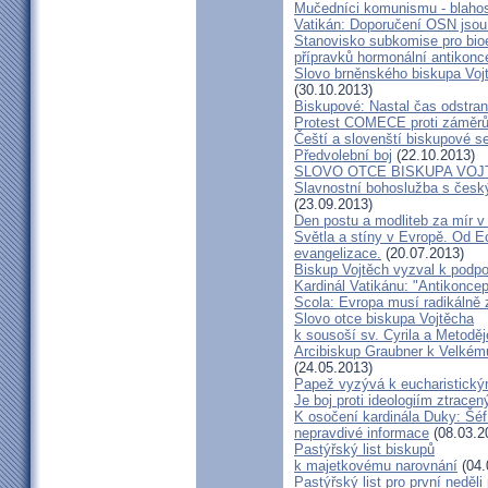
Mučedníci komunismu - blahos
Vatikán: Doporučení OSN jsou
Stanovisko subkomise pro bioe
přípravků hormonální antikon
Slovo brněnského biskupa Vojt
(30.10.2013)
Biskupové: Nastal čas odstran
Protest COMECE proti záměr
Čeští a slovenští biskupové s
Předvolební boj
(22.10.2013)
SLOVO OTCE BISKUPA VOJ
Slavnostní bohoslužba s česk
(23.09.2013)
Den postu a modliteb za mír v 
Světla a stíny v Evropě. Od Ec
evangelizace.
(20.07.2013)
Biskup Vojtěch vyzval k podpoř
Kardinál Vatikánu: "Antikonce
Scola: Evropa musí radikálně z
Slovo otce biskupa Vojtěcha
k sousoší sv. Cyrila a Metodě
Arcibiskup Graubner k Velkém
(24.05.2013)
Papež vyzývá k eucharistick
Je boj proti ideologiím ztracen
K osočení kardinála Duky: Šéf
nepravdivé informace
(08.03.2
Pastýřský list biskupů
k majetkovému narovnání
(04.
Pastýřský list pro první neděli