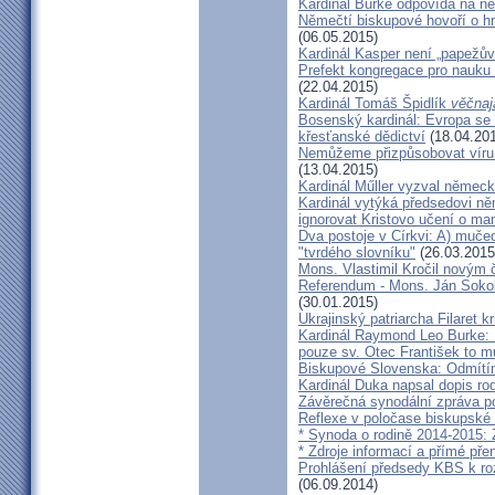
Kardinál Burke odpovídá na ne
Němečtí biskupové hovoří o hr
(06.05.2015)
Kardinál Kasper není „papežův
Prefekt kongregace pro nauku 
(22.04.2015)
Kardinál Tomáš Špidlík
věčnaj
Bosenský kardinál: Evropa se
křesťanské dědictví
(18.04.20
Nemůžeme přizpůsobovat víru d
(13.04.2015)
Kardinál Műller vyzval němec
Kardinál vytýká předsedovi 
ignorovat Kristovo učení o ma
Dva postoje v Církvi: A) muče
"tvrdého slovníku"
(26.03.2015
Mons. Vlastimil Kročil novým
Referendum - Mons. Ján Sokol:
(30.01.2015)
Ukrajinský patriarcha Filaret kr
Kardinál Raymond Leo Burke: 
pouze sv. Otec František to m
Biskupové Slovenska: Odmítíme
Kardinál Duka napsal dopis r
Závěrečná synodální zpráva p
Reflexe v poločase biskupské
* Synoda o rodině 2014-2015: 
* Zdroje informací a přímé pře
Prohlášení předsedy KBS k ro
(06.09.2014)