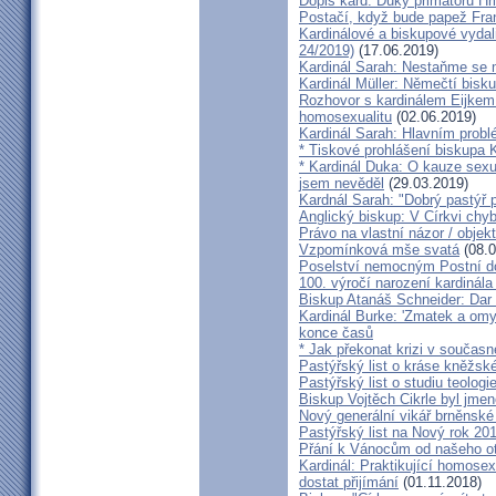
Dopis kard. Duky primátoru Hř
Postačí, když bude papež Fran
Kardinálové a biskupové vydali 
24/2019)
(17.06.2019)
Kardinál Sarah: Nestaňme se m
Kardinál Müller: Němečtí bisk
Rozhovor s kardinálem Eijkem:
homosexualitu
(02.06.2019)
Kardinál Sarah: Hlavním probl
* Tiskové prohlášení biskupa K
* Kardinál Duka: O kauze sexu
jsem nevěděl
(29.03.2019)
Kardnál Sarah: "Dobrý pastýř p
Anglický biskup: V Církvi chybí
Právo na vlastní názor / objek
Vzpomínková mše svatá
(08.0
Poselství nemocným Postní d
100. výročí narození kardinála
Biskup Atanáš Schneider: Dar
Kardinál Burke: 'Zmatek a omy
konce časů
* Jak překonat krizi v současn
Pastýřský list o kráse kněžsk
Pastýřský list o studiu teologi
Biskup Vojtěch Cikrle byl jmen
Nový generální vikář brněnské
Pastýřský list na Nový rok 20
Přání k Vánocům od našeho ot
Kardinál: Praktikující homosex
dostat přijímání
(01.11.2018)