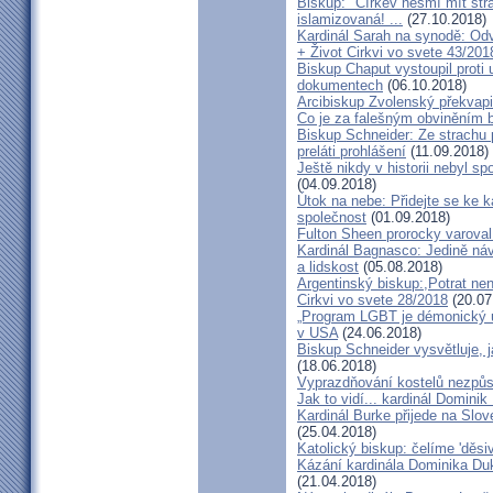
Biskup: "Církev nesmí mít str
islamizovaná! ...
(27.10.2018)
Kardinál Sarah na synodě: Odvá
+ Život Cirkvi vo svete 43/201
Biskup Chaput vystoupil proti
dokumentech
(06.10.2018)
Arcibiskup Zvolenský překvapil
Co je za falešným obviněním 
Biskup Schneider: Ze strachu 
preláti prohlášení
(11.09.2018)
Ještě nikdy v historii nebyl s
(04.09.2018)
Útok na nebe: Přidejte se ke k
společnost
(01.09.2018)
Fulton Sheen prorocky varoval 
Kardinál Bagnasco: Jedině náv
a lidskost
(05.08.2018)
Argentinský biskup:,Potrat není
Cirkvi vo svete 28/2018
(20.07
„Program LGBT je démonický út
v USA
(24.06.2018)
Biskup Schneider vysvětluje, 
(18.06.2018)
Vyprazdňování kostelů nezpůso
Jak to vidí... kardinál Domini
Kardinál Burke přijede na Slov
(25.04.2018)
Katolický biskup: čelíme 'děs
Kázání kardinála Dominika Duky
(21.04.2018)