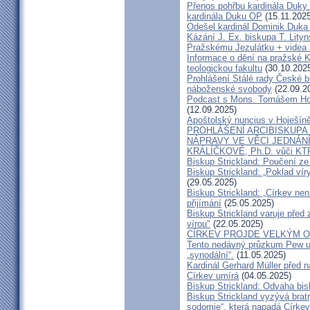
Přenos pohřbu kardinála Duky
kardinála Duku OP
(15.11.2025
Odešel kardinál Dominik Duka 
Kázání J. Ex. biskupa T. Lity
Pražskému Jezulátku + videa 
Informace o dění na pražské Ka
teologickou fakultu
(30.10.202
Prohlášení Stálé rady České b
náboženské svobody
(22.09.2
Podcast s Mons. Tomášem Ho
(12.09.2025)
Apoštolský nuncius v Hoješín
PROHLÁŠENÍ ARCIBISKUPA
NÁPRAVY VE VĚCI JEDNÁNÍ
KRÁLÍČKOVÉ, Ph.D. vůči KT
Biskup Strickland: Poučení 
Biskup Strickland: „Poklad ví
(29.05.2025)
Biskup Strickland: „Církev nen
přijímání
(25.05.2025)
Biskup Strickland varuje před 
vírou"
(22.05.2025)
CÍRKEV PROJDE VELKÝM O
Tento nedávný průzkum Pew uk
„synodální“.
(11.05.2025)
Kardinál Gerhard Müller před 
Církev umírá
(04.05.2025)
Biskup Strickland: Odvaha bi
Biskup Strickland vyzývá bratry
sodomie“, která napadá Církev