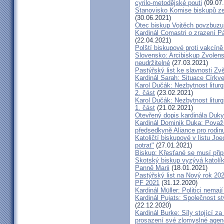
cyrilo-metodějské pouti
(09.07
Stanovisko Komise biskupů zem
(30.06.2021)
Otec biskup Vojtěch povzbuzu
Kardinál Comastri o zrazení 
(22.04.2021)
Polští biskupové proti vakcíně
Slovensko: Arcibiskup Zvolens
neudržitelné
(27.03.2021)
Pastýřský list ke slavnosti Z
Kardinál Sarah: Situace Církve
Karol Dučák: Nezbytnost litur
2. část
(23.02.2021)
Karol Dučák: Nezbytnost litur
1. část
(21.02.2021)
Otevřený dopis kardinála Duky
Kardinál Dominik Duka: Považu
předsedkyně Aliance pro rodin
Katoličtí biskupové v listu Jo
potrat"
(27.01.2021)
Biskup: Křesťané se musí přip
Skotský biskup vyzývá katolík
Panně Marii
(18.01.2021)
Pastýřský list na Nový rok 20
PF 2021
(31.12.2020)
Kardinál Müller: Politici nema
Kardinál Pujats: Společnost st
(22.12.2020)
Kardinál Burke: Síly stojící 
prosazení své zlomyslné agend