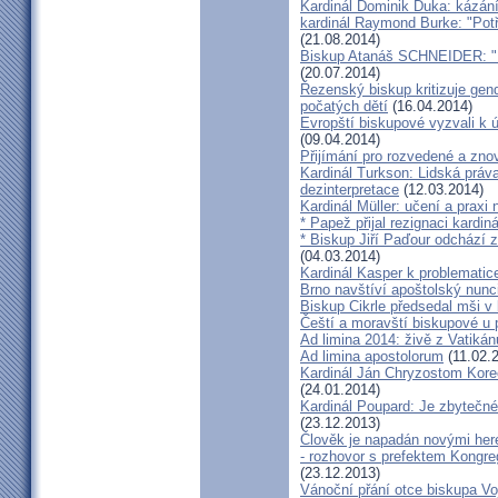
Kardinál Dominik Duka: kázání
kardinál Raymond Burke: "Pot
(21.08.2014)
Biskup Atanáš SCHNEIDER: "Na
(20.07.2014)
Řezenský biskup kritizuje gen
počatých dětí
(16.04.2014)
Evropští biskupové vyzvali k 
(09.04.2014)
Přijímání pro rozvedené a zn
Kardinál Turkson: Lidská práva 
dezinterpretace
(12.03.2014)
Kardinál Müller: učení a praxi 
* Papež přijal rezignaci kardin
* Biskup Jiří Paďour odchází 
(04.03.2014)
Kardinál Kasper k problemati
Brno navštíví apoštolský nun
Biskup Cikrle předsedal mši v 
Čeští a moravští biskupové u 
Ad limina 2014: živě z Vatik
Ad limina apostolorum
(11.02.
Kardinál Ján Chryzostom Kore
(24.01.2014)
Kardinál Poupard: Je zbytečné 
(23.12.2013)
Člověk je napadán novými he
- rozhovor s prefektem Kongre
(23.12.2013)
Vánoční přání otce biskupa Vo