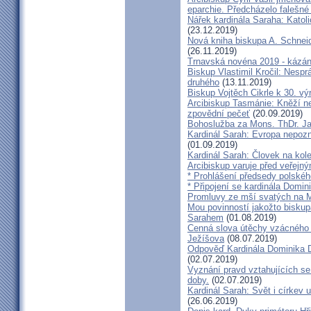
eparchie. Předcházelo falešné
Nářek kardinála Saraha: Katoli
(23.12.2019)
Nová kniha biskupa A. Schneid
(26.11.2019)
Trnavská novéna 2019 - kázá
Biskup Vlastimil Kročil: Nesp
druhého
(13.11.2019)
Biskup Vojtěch Cikrle k 30. v
Arcibiskup Tasmánie: Kněží n
zpovědní pečeť
(20.09.2019)
Bohoslužba za Mons. ThDr. Ja
Kardinál Sarah: Evropa nepozn
(01.09.2019)
Kardinál Sarah: Človek na kol
Arcibiskup varuje před veřejn
* Prohlášení předsedy polskéh
* Připojení se kardinála Domi
Promluvy ze mší svatých na Ml
Mou povinností jakožto biskup
Sarahem
(01.08.2019)
Cenná slova útěchy vzácného 
Ježíšova
(08.07.2019)
Odpověď Kardinála Dominika D
(02.07.2019)
Vyznání pravd vztahujících se
doby.
(02.07.2019)
Kardinál Sarah: Svět i církev u
(26.06.2019)