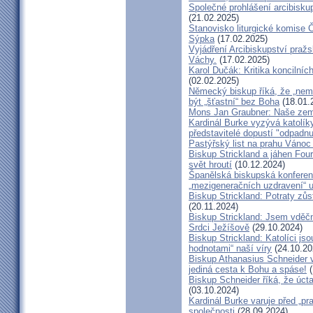
Společné prohlášení arcibisk
(21.02.2025)
Stanovisko liturgické komise
Sýpka
(17.02.2025)
Vyjádření Arcibiskupství pra
Váchy.
(17.02.2025)
Karol Dučák: Kritika koncilníc
(02.02.2025)
Německý biskup říká, že „nem
být „šťastní“ bez Boha
(18.01.
Mons Jan Graubner: Naše ze
Kardinál Burke vyzývá katolíky,
představitelé dopustí "odpadnu
Pastýřský list na prahu Vánoc
Biskup Strickland a jáhen Four
svět hroutí
(10.12.2024)
Španělská biskupská konferenc
„mezigeneračních uzdravení“ u
Biskup Strickland: Potraty zů
(20.11.2024)
Biskup Strickland: Jsem vděčn
Srdci Ježíšově
(29.10.2024)
Biskup Strickland: Katolíci jso
hodnotami“ naší víry
(24.10.20
Biskup Athanasius Schneider vy
jediná cesta k Bohu a spáse!
(
Biskup Schneider říká, že úct
(03.10.2024)
Kardinál Burke varuje před „pr
společnosti
(28.09.2024)