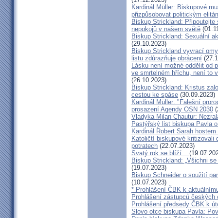
Kardinál Müller: Biskupové mus
přizpůsobovat politickým elitá
Biskup Strickland: Připoutejte
nepokojů v našem světě
(01.1
Biskup Strickland: Sexuální ak
(29.10.2023)
Biskup Strickland vyvrací omyl
listu zdůrazňuje obrácení
(27.1
Lásku není možné oddělit od p
ve smrtelném hříchu, není to 
(26.10.2023)
Biskup Strickland: Kristus zalo
cestou ke spáse
(30.09.2023)
Kardinál Müller: "Falešní pror
prosazení Agendy OSN 2030
(
Vladyka Milan Chautur: Nezra
Pastýřský list biskupa Pavla o
Kardinál Robert Sarah hostem 
Katoličtí biskupové kritizovali
potratech
(22.07.2023)
Svatý rok se blíží...
(19.07.20
Biskup Strickland: „Všichni se
(19.07.2023)
Biskup Schneider o soužití p
(10.07.2023)
* Prohlášení ČBK k aktuálnímu
Prohlášení zástupců českých c
Prohlášení předsedy ČBK k út
Slovo otce biskupa Pavla: Pov