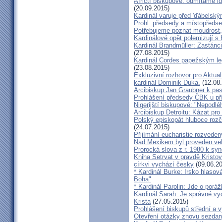
Afričtí biskupové: odmítáme i
(20.09.2015)
Kardinál varuje před 'ďábelsk
Prohl. předsedy a místopředse
Potřebujeme poznat moudrost, 
Kardinálové opět polemizují s
Kardinál Brandmüller: Zastánci
(27.08.2015)
Kardinál Cordes papežským l
(23.08.2015)
Exkluzivní rozhovor pro Aktual
kardinál Dominik Duka.
(12.08
Arcibiskup Jan Graubner k pa
Prohlášení předsedy ČBK u pří
Nigerijští biskupové: "Nepodl
Arcibiskup Detroitu: Kázat pro
Polský episkopát hluboce rozča
(24.07.2015)
Přijímání eucharistie rozveden
Nad Mexikem byl proveden ve
Prorocká slova z r. 1980 k syn
Kniha Setrvat v pravdě Kristov
církvi vychází česky
(09.06.20
* Kardinál Burke: Irsko hlaso
Boha"
* Kardinál Parolin: Jde o poráž
Kardinál Sarah: Je správné vy
Krista
(27.05.2015)
Prohlášení biskupů střední a 
Otevření otázky znovu sezdan