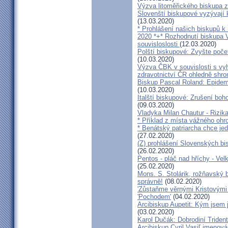
Výzva litoměřického biskupa z
Slovenští biskupové vyzývají 
(13.03.2020)
* Prohlášení našich biskupů k
2020 *+* Rozhodnutí biskupa V
souvisloslosti
(12.03.2020)
Polští biskupové: Zvyšte poče
(10.03.2020)
Výzva ČBK v souvislosti s vy
zdravotnictví ČR ohledně shr
Biskup Pascal Roland: Epidem
(10.03.2020)
Italští biskupové: Zrušení boh
(09.03.2020)
Vladyka Milan Chautur - Rizika
* Příklad z místa vážného o
* Benátský patriarcha chce je
(27.02.2020)
(Z) prohlášení Slovenských b
(26.02.2020)
Pentos - pláč nad hříchy - Ve
(25.02.2020)
Mons. S. Stolárik, rožňavský
správně!
(08.02.2020)
'Zůstaňme věrnými Kristovými 
'Pochodem'
(04.02.2020)
Arcibiskup Aupetit: Kým jsem 
(03.02.2020)
Karol Dučák: Dobrodiní Triden
Arcibiskup Cyril Vasiľ jmenov