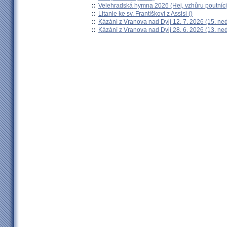
::
Velehradská hymna 2026 (Hej, vzhůru poutníci
::
Litanie ke sv. Františkovi z Assisi ()
::
Kázání z Vranova nad Dyjí 12. 7. 2026 (15. ne
::
Kázání z Vranova nad Dyjí 28. 6. 2026 (13. ne