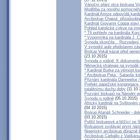
Vánoční přání otce biskupa Vo
Modlitba za nového pomocnéh
Kardinál Arinze odpovídá kardi
Arcibiskup Chaput: přizpůsobi
Kardinál Giovanni Coppa slav
Pohled katolické církve na imi
* Tři pohledy na kardinála Kor
* Vzpomínka na kardinála J. C
Synoda skončila... Rozvedení p
V synodní aule představen z
Biskup Vokál kázal před gen
(23.10.2015)
Synoda o rodině: K dokumentu
Německá strategie na synodě: 
* Kardinál Burke za věrnost ka
* Arcibiskup Peta: ,Satanův kou
Přiznání kardinála Danneelse /
Prefekt papežské kongregace 
totalitnímu duchu doby
(11.10.
Pozvání biskupů na Národní e
Synodu o rodině
(05.10.2015)
Africký kardinál na Světovém 
(04.10.2015)
Biskup Atanáš Schneider - d
(03.10.2015)
Polští biskupové a blížící se
Biskupové svolávají první nár
Nigerijský arcibiskup důrazně 
Arcibiskup Carballo z Vatikánu