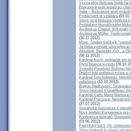
Výzva otce biskupa Vojtěcha 
Biskupové proti legalizaci ch
Indie – Biskupové proti znásil
Problémem je vzdělání
(01.02.
Slovo otce biskupa Vojtěcha 
Prohlášení litoměřického bis
Arcibiskup Chaput: Být svatý j
Arcibiskup Müller: Tradicional
(30.11.2012)
Mons. Štefan Sečka k "varován
Je třeba vytrvale upozorňovat
Aktuálně: Benedikt XVI.. a Ob
(08.11.2012)
Kardinál Koch: ordinariát pro l
První bilance synodu
(28.10.2
Synodní Poselství Božímu lid
Dnešní lidé potřebují místa a u
Kardinál Grocholewski: Největ
sebeláska
(10.10.2012)
Biskup Radkovský: Svatováclavs
Slovo biskupů k beatifikaci čt
Kardinál Carlo Maria Martini a
Kardinál Piacenza: Nejvážněj
(27.07.2012)
Slovenská nunciatura k odvol
Nový prefekt Kongregace pro 
Konference biskupů Slovenska
(01.06.2012)
Pastýřský list k VII. světovém
Slovo biskupů k situaci ve spo