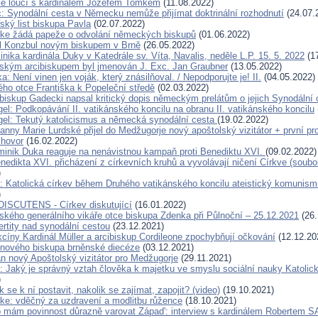
se loučí s kardinálem Jozefem Tomkem
(11.08.2022)
c: Synodální cesta v Německu nemůže přijímat doktrinální rozhodnutí
(24.07.
ský list biskupa Pavla
(02.07.2022)
rke žádá papeže o odvolání německých biskupů
(01.06.2022)
l Konzbul novým biskupem v Brně
(26.05.2022)
ika kardinála Duky v Katedrále sv. Víta, Navalis, neděle L.P. 15. 5. 2022
(17
kým arcibiskupem byl jmenován J. Exc. Jan Graubner
(13.05.2022)
: Není vinen jen voják, který znásilňoval. / Nepodporujte je! II.
(04.05.2022)
ho otce Františka k Popeleční středě
(02.03.2022)
ibiskup Gadecki napsal kritický dopis německým prelátům o jejich Synodální 
el: Podkopávání II. vatikánského koncilu na obranu II. vatikánského koncilu
el: Tekutý katolicismus a německá synodální cesta
(19.02.2022)
anny Marie Lurdské přijel do Medžugorje nový apoštolský vizitátor + první p
zhovor
(16.02.2022)
minik Duka reaguje na nenávistnou kampaň proti Benediktu XVI.
(09.02.2022)
edikta XVI. přicházení z církevních kruhů a vyvolávají ničení Církve (soubo
)
: Katolická církev během Druhého vatikánského koncilu ateistický komunism
)
ISCUTENS - Církev diskutující
(16.01.2022)
ského generálního vikáře otce biskupa Zdenka při Půlnoční – 25.12.2021
(26.
rtity nad synodální cestou
(23.12.2021)
kcíny Kardinál Müller a arcibiskup Cordileone zpochybňují očkování
(12.12.20
 nového biskupa brněnské diecéze
(03.12.2021)
n nový Apoštolský vizitátor pro Medžugorje
(29.11.2021)
: Jaký je správný vztah člověka k majetku ve smyslu sociální nauky Katolic
)
 se k ní postavit, nakolik se zajímat, zapojit? (video)
(19.10.2021)
rke: vděčný za uzdravení a modlitbu růžence
(18.10.2021)
p mám povinnost důrazně varovat Západ': interview s kardinálem Roberte