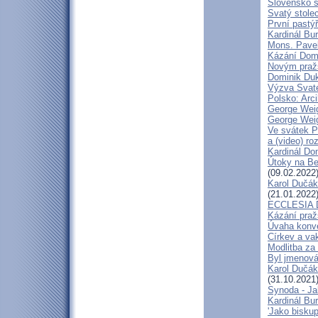
Slovensko 
Svatý stole
První pastýř
Kardinál Bu
Mons. Pave
Kázání Domin
Novým pražs
Dominik Duka
Výzva Svaté
Polsko: Arc
George Weig
George Weig
Ve svátek P
a (video) ro
Kardinál Do
Útoky na Ben
(09.02.2022
Karol Dučák
(21.01.2022
ECCLESIA D
Kázání praž
Úvaha konve
Církev a va
Modlitba za
Byl jmenová
Karol Dučák
(31.10.2021
Synoda - Jak
Kardinál Bu
'Jako bisku