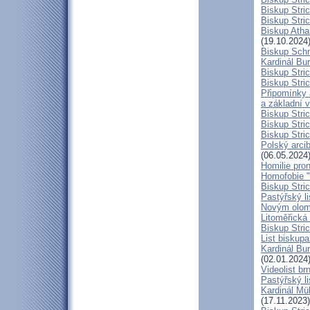
Biskup Stri
Biskup Stric
Biskup Atha
(19.10.2024
Biskup Schn
Kardinál Bur
Biskup Stric
Biskup Stric
Připomínky 
a základní 
Biskup Stri
Biskup Stric
Biskup Stric
Polský arcib
(06.05.2024
Homilie pro
Homofobie "
Biskup Stric
Pastýřský l
Novým olom
Litoměřická
Biskup Stric
List biskup
Kardinál Bu
(02.01.2024
Videolist b
Pastýřský 
Kardinál Mül
(17.11.2023)