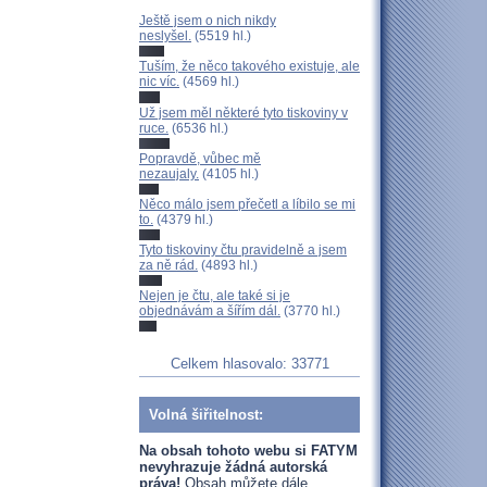
Ještě jsem o nich nikdy
neslyšel.
(5519 hl.)
Tuším, že něco takového existuje, ale
nic víc.
(4569 hl.)
Už jsem měl některé tyto tiskoviny v
ruce.
(6536 hl.)
Popravdě, vůbec mě
nezaujaly.
(4105 hl.)
Něco málo jsem přečetl a líbilo se mi
to.
(4379 hl.)
Tyto tiskoviny čtu pravidelně a jsem
za ně rád.
(4893 hl.)
Nejen je čtu, ale také si je
objednávám a šířím dál.
(3770 hl.)
Celkem hlasovalo: 33771
Volná šiřitelnost:
Na obsah tohoto webu si FATYM
nevyhrazuje žádná autorská
práva!
Obsah můžete dále