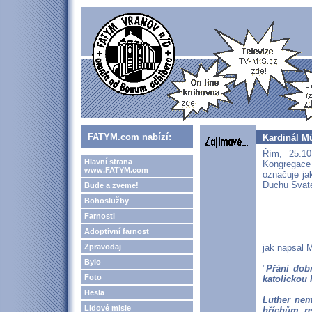
FATYM.com nabízí:
Kardinál Mü
Řím, 25.10
Hlavní strana
Kongregace
www.FATYM.com
označuje ja
Duchu Svat
Bude a zveme!
Bohoslužby
Farnosti
Adoptivní farnost
Zpravodaj
jak napsal M
Bylo
"
Přání dob
Foto
katolickou 
Hesla
Luther nem
Lidové misie
hříchům re