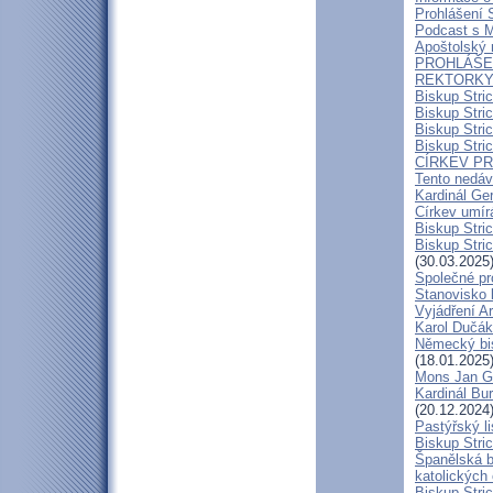
Prohlášení 
Podcast s 
Apoštolský 
PROHLÁŠEN
REKTORKY 
Biskup Stri
Biskup Stri
Biskup Stric
Biskup Stric
CÍRKEV P
Tento nedáv
Kardinál Ge
Církev umír
Biskup Stri
Biskup Stric
(30.03.2025
Společné pr
Stanovisko 
Vyjádření A
Karol Dučák:
Německý bis
(18.01.2025
Mons Jan G
Kardinál Bur
(20.12.2024
Pastýřský l
Biskup Stric
Španělská b
katolických
Biskup Stri