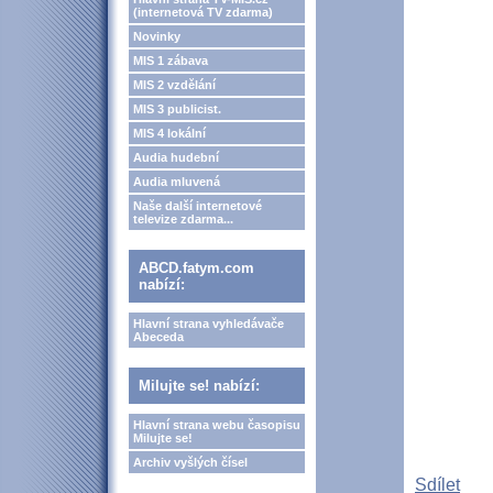
(internetová TV zdarma)
Novinky
MIS 1 zábava
MIS 2 vzdělání
MIS 3 publicist.
MIS 4 lokální
Audia hudební
Audia mluvená
Naše další internetové
televize zdarma...
ABCD.fatym.com
nabízí:
Hlavní strana vyhledávače
Abeceda
Milujte se! nabízí:
Hlavní strana webu časopisu
Milujte se!
Archiv vyšlých čísel
Sdílet