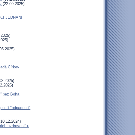
y
(22.09.2025)
CI JEDNÁNÍ
.2025)
2025)
05.2025)
padá Církev
02.2025)
2.2025)
í“ bez Boha
opustí "odpadnutí"
10.12.2024)
ních uzdravení“ u