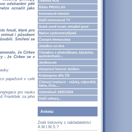
Televize NOE
ovo odstranění pěti
Rádio PROGLAS
nelze označit jako
Internetová televize
Další internetové TV
Svatá země Izrael, virtuální pouť
to hnutí, které pro
Matice cyrilometodějská
 vnímat i působení
ůsobili. Smíření se
Časopis Immaculata
JukeBox on-line
namenalo, že Církev
TémaBox s přednáškami, kázáními,
audioknihami...
ry - že Církev se v
Jeníkov.net
Adoptivní farnost Jeníkov
nauky:
Kolpingovo dílo ČR
 co papežové v celé
Církevní restituce - otázky, odpovědi,
fakta, čísla....
ongregace pro nauku
Vyhledávač ABECEDA
ež František za jeho
Další odkazy...
Anketa:
Znáš tiskoviny z nakladatelství
A.M.I.M.S.?