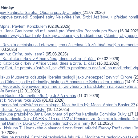
 články:
jev kardinála Saraha: Obrana pravdy a rodiny
(21.07.2026)
skupové zasvětili Spojené státy Nejsvětějšímu Srdci Ježíšovu + překlad homil
)
 Mpns. Pavlem Konzbulem
(02.06.2026)
s. Jana Graubnera při mši svaté pro účastníky Pochodu pro život
(15.04.202
eider vyzývá kardinály, biskupy a skupiny s tradičním smýšlením, aby podp
)
: Revolta arcibiskupa Lefebvra i jeho následovníků zůstává trvalým mement
.03.2026)
amínu: Cítím, tedy jsem?
(05.03.2026)
 Katolická církev v Africe včera, dnes a zítra, 2. část
(20.02.2026)
 Katolická církev v Africe včera, dnes a zítra, 1. část
(16.02.2026)
y říká, že potraty zůstávají „největším problémem dneška“ na modlitební vigil
)
skup Mutsaerts odsuzuje liberální teologii jako „nebezpečí zevnitř“ Církve
(25
ána Církve - podle přednášky biskupa Athanasiuse Schneidera + video
(14.01.
í Večeřadlo Křenovice: myslíme si, že vhodným kandidátem na pražského ar
ín Basler
(12.01.2026)
n Basler: Od chvíle křtu žije Ježíš i v nás
(11.01.2026)
ist k Novému roku 2026
(01.01.2026)
jmenování pražského arcibiskupa. Mohl by jím být Mons. Antonín Basler ??
(
 Burke: Nes její poselství
(10.12.2025)
ibiskupa pražského Jana Graubnera při pohřbu kardinála Dominika Duky
(17.1
bu kardinála Duky DNES v 11h na TV2 // Requiem za Dominika kardinála D
inál Dominik Duka OP (+ poslední rozhovor s ním)
(04.11.2025)
x. biskupa T. Litynského o slavnosti zasvěcení střední Evropy Pražskému Je
.10.2025)
dění na pražské Katolické teologické fakultě + Modlitba za teologickou fakul