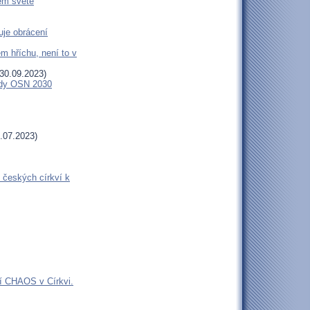
šem světě
uje obrácení
m hříchu, není to v
30.09.2023)
endy OSN 2030
.07.2023)
 českých církví k
jí CHAOS v Církvi.