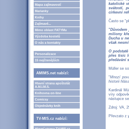
katolické v
Mapa zajímavostí
svátostí, 
Marianky
církevní re
Knihy
Často se "př
Zajímavé...
"
Důvodem je
Mimo oblast FATYMu
miliony kř
Výzdoba kostelů
Ducha u nek
však nesmí 
O nás a kontakty
O podstatě
Personalizace
přes tisíc 
předávání 
15 nejčtenějších
Müller se s
AMIMS.net nabízí:
"
Mnozí pova
historii hlás
Hlavní strana apoštolát
A.M.I.M.S.
Kardinál Mü
Knihovna on-line
víry odpově
nástupce se
Comicsy
Objednávky knih
Zdroj: VA, 2
Převzato z
TV-MIS.cz nabízí:
Hlavní strana TV-MIS.cz