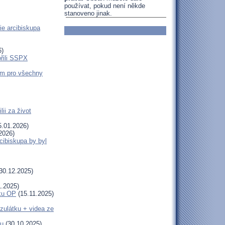
používat, pokud není někde
stanoveno jinak.
ie arcibiskupa
6)
ořili SSPX
em pro všechny
ii za život
.01.2026)
2026)
cibiskupa by byl
30.12.2025)
1.2025)
uku OP
(15.11.2025)
zulátku + videa ze
tu
(30.10.2025)