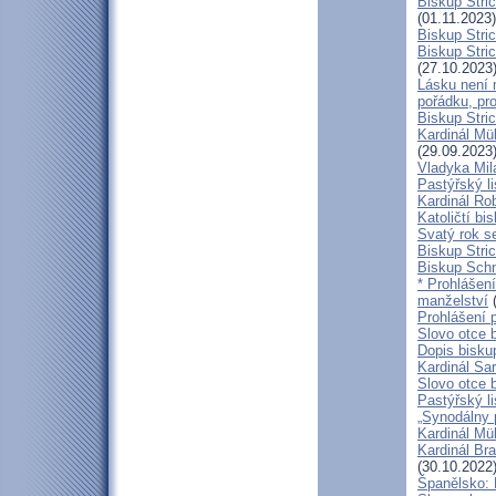
Biskup Stri
(01.11.2023)
Biskup Stri
Biskup Stric
(27.10.2023
Lásku není 
pořádku, pr
Biskup Stric
Kardinál Mü
(29.09.2023
Vladyka Mil
Pastýřský li
Kardinál Ro
Katoličtí bi
Svatý rok se
Biskup Stric
Biskup Schn
* Prohlášen
manželství
(
Prohlášení 
Slovo otce 
Dopis bisku
Kardinál Sa
Slovo otce 
Pastýřský li
„Synodálny 
Kardinál Mü
Kardinál Bra
(30.10.2022
Španělsko: 