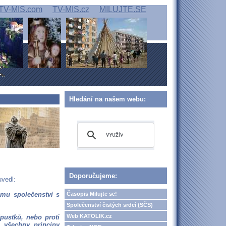
TV-MIS.com
TV-MIS.cz
MILUJTE.SE
Hledání na našem webu:
Doporučujeme:
uvedl:
Časopis Milujte se!
ému společenství s
Společenství čistých srdcí (SČS)
Web KATOLIK.cz
pustků, nebo proti
l všechny principy