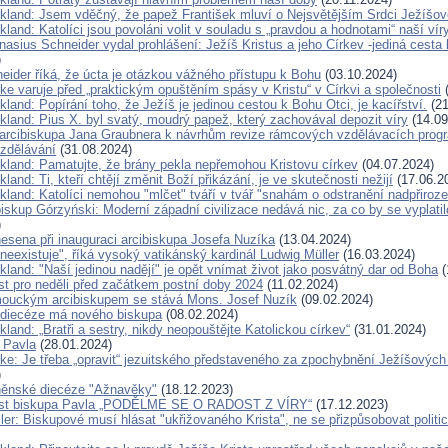
ckland: Jsem vděčný, že papež František mluví o Nejsvětějším Srdci Ježíšov
kland: Katolíci jsou povoláni volit v souladu s „pravdou a hodnotami“ naší vír
nasius Schneider vydal prohlášení: Ježíš Kristus a jeho Církev -jediná cesta
)
eider říká, že úcta je otázkou vážného přístupu k Bohu
(03.10.2024)
ke varuje před „praktickým opuštěním spásy v Kristu“ v Církvi a společnosti
(
kland: Popírání toho, že Ježíš je jedinou cestou k Bohu Otci, je kacířství.
(21
kland: Pius X. byl svatý, moudrý papež, který zachovával depozit víry
(14.09
arcibiskupa Jana Graubnera k návrhům revize rámcových vzdělávacích progr
vzdělávání
(31.08.2024)
ckland: Pamatujte, že brány pekla nepřemohou Kristovu církev
(04.07.2024)
kland: Ti, kteří chtějí změnit Boží přikázání, je ve skutečnosti nežijí
(17.06.2
kland: Katolíci nemohou "mlčet" tváří v tvář "snahám o odstranění nadpřiroze
iskup Górzyński: Moderní západní civilizace nedává nic, za co by se vyplatil
)
nesena při inauguraci arcibiskupa Josefa Nuzíka
(13.04.2024)
neexistuje", říká vysoký vatikánský kardinál Ludwig Müller
(16.03.2024)
kland: "Naší jedinou nadějí" je opět vnímat život jako posvátný dar od Boha
(
ist pro neděli před začátkem postní doby 2024
(11.02.2024)
ouckým arcibiskupem se stává Mons. Josef Nuzík
(09.02.2024)
 diecéze má nového biskupa
(08.02.2024)
kland: „Bratři a sestry, nikdy neopouštějte Katolickou církev“
(31.01.2024)
a Pavla
(28.01.2024)
rke: Je třeba „opravit“ jezuitského představeného za zpochybnění Ježíšových 
)
rněnské diecéze "Ažnavěky"
(18.12.2023)
list biskupa Pavla „PODĚLME SE O RADOST Z VÍRY“
(17.12.2023)
ler: Biskupové musí hlásat "ukřižovaného Krista", ne se přizpůsobovat politi