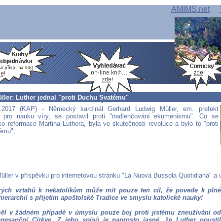
AMIMS.net
ller: Luther jednal "proti Duchu Svatému"
.2017 (KAP) - Německý kardinál Gerhard Ludwig Müller, em. prefekt
 pro nauku víry, se postavil proti "nadlehčování ekumenismu". Co se
ko reformace Martina Luthera, byla ve skutečnosti revoluce a bylo to "proti
ému",
üller v příspěvku pro internetovou stránku "La Nuova Bussola Quotidiana" a 
rých vztahů k nekatolíkům může mít pouze ten cíl, že povede k pln
hierarchií s přijetím apoštolské Tradice ve smyslu katolické nauky!
ěl v žádném případě v úmyslu pouze boj proti jistému zneužívání od
nesanční Církve. Z jeho spisů je naprosto jasné, že Luther opusti