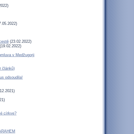
2022)
.05.2022)
cestě
(23.02.2022)
(19.02.2022)
romluva v Medžugorji
r článků)
us odsoudila!
12.2021)
21)
ké církve?
m SARAHEM