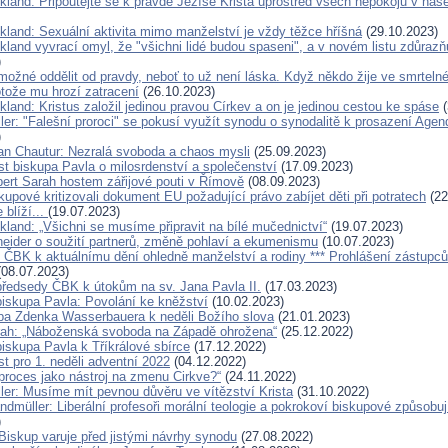
ckland: Připoutejte se k pravdě Ježíše Krista uprostřed všech nepokojů v na
ckland: Sexuální aktivita mimo manželství je vždy těžce hříšná
(29.10.2023)
kland vyvrací omyl, že "všichni lidé budou spaseni", a v novém listu zdůrazň
)
možné oddělit od pravdy, neboť to už není láska. Když někdo žije ve smrtelné
otože mu hrozí zatracení
(26.10.2023)
kland: Kristus založil jedinou pravou Církev a on je jedinou cestou ke spáse
(
ller: "Falešní proroci" se pokusí využít synodu o synodalitě k prosazení Ag
)
an Chautur: Nezralá svoboda a chaos mysli
(25.09.2023)
st biskupa Pavla o milosrdenství a společenství
(17.09.2023)
bert Sarah hostem zářijové pouti v Římově
(08.09.2023)
skupové kritizovali dokument EU požadující právo zabíjet děti při potratech
(22
 blíží...
(19.07.2023)
kland: „Všichni se musíme připravit na bílé mučednictví“
(19.07.2023)
eider o soužití partnerů, změně pohlaví a ekumenismu
(10.07.2023)
í ČBK k aktuálnímu dění ohledně manželství a rodiny *** Prohlášení zástupců
08.07.2023)
předsedy ČBK k útokům na sv. Jana Pavla II.
(17.03.2023)
biskupa Pavla: Povolání ke kněžství
(10.02.2023)
pa Zdenka Wasserbauera k neděli Božího slova
(21.01.2023)
rah: „Náboženská svoboda na Západě ohrožena“
(25.12.2022)
biskupa Pavla k Tříkrálové sbírce
(17.12.2022)
st pro 1. neděli adventní 2022
(04.12.2022)
proces jako nástroj na zmenu Cirkve?“
(24.11.2022)
ller: Musíme mít pevnou důvěru ve vítězství Krista
(31.10.2022)
ndmüller: Liberální profesoři morální teologie a pokrokoví biskupové způsobu
)
Biskup varuje před jistými návrhy synodu
(27.08.2022)