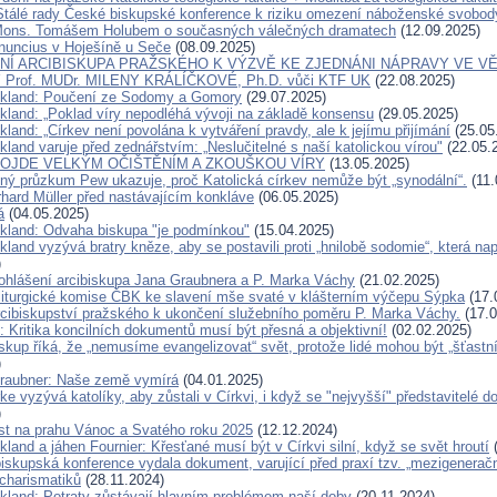
Stálé rady České biskupské konference k riziku omezení náboženské svobod
Mons. Tomášem Holubem o současných válečných dramatech
(12.09.2025)
nuncius v Hoješíně u Seče
(08.09.2025)
Í ARCIBISKUPA PRAŽSKÉHO K VÝZVĚ KE ZJEDNÁNI NÁPRAVY VE VĚ
Prof. MUDr. MILENY KRÁLÍČKOVÉ, Ph.D. vůči KTF UK
(22.08.2025)
ckland: Poučení ze Sodomy a Gomory
(29.07.2025)
ckland: „Poklad víry nepodléhá vývoji na základě konsensu
(29.05.2025)
kland: „Církev není povolána k vytváření pravdy, ale k jejímu přijímání
(25.05
kland varuje před zednářstvím: „Neslučitelné s naší katolickou vírou"
(22.05.
ROJDE VELKÝM OČIŠTĚNÍM A ZKOUŠKOU VÍRY
(13.05.2025)
ný průzkum Pew ukazuje, proč Katolická církev nemůže být „synodální“.
(11.
rhard Müller před nastávajícím konkláve
(06.05.2025)
á
(04.05.2025)
ckland: Odvaha biskupa "je podmínkou"
(15.04.2025)
kland vyzývá bratry kněze, aby se postavili proti „hnilobě sodomie“, která na
)
ohlášení arcibiskupa Jana Graubnera a P. Marka Váchy
(21.02.2025)
liturgické komise ČBK ke slavení mše svaté v klášterním výčepu Sýpka
(17.
rcibiskupství pražského k ukončení služebního poměru P. Marka Váchy.
(17.0
 Kritika koncilních dokumentů musí být přesná a objektivní!
(02.02.2025)
kup říká, že „nemusíme evangelizovat“ svět, protože lidé mohou být „šťastn
)
raubner: Naše země vymírá
(04.01.2025)
ke vyzývá katolíky, aby zůstali v Církvi, i když se "nejvyšší" představitelé d
)
ist na prahu Vánoc a Svatého roku 2025
(12.12.2024)
kland a jáhen Fournier: Křesťané musí být v Církvi silní, když se svět hroutí
(
iskupská konference vydala dokument, varující před praxí tzv. „mezigenerač
 charismatiků
(28.11.2024)
ckland: Potraty zůstávají hlavním problémem naší doby
(20.11.2024)