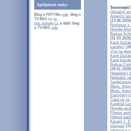
Spřátelené weby:
Související
Odvážný pro
Blog o FATYMu
zde
, blog o
Američtí bi
TV-MIS.cz
tv-
(13.06.2026
mis.signaly.cz
a další blog
Rozhovor s
o TV-MIS
zde
.
Homilie Mon
Biskup Schn
(31.03.2026
Karol Dučák
katolíky!
(28
Víra na dop
Karol Dučák:
Karol Dučák:
Biskup Conle
(29.01.2026
Holandský bi
Nejhlubší r
Společenstv
Mons. Anton
Mons. Antoní
Pastýřský l
Čeká se na 
Kardinál Leo
Homilie arc
Přenos pohř
Odešel kard
Kázání J. E
slavnost
(31
Informace o 