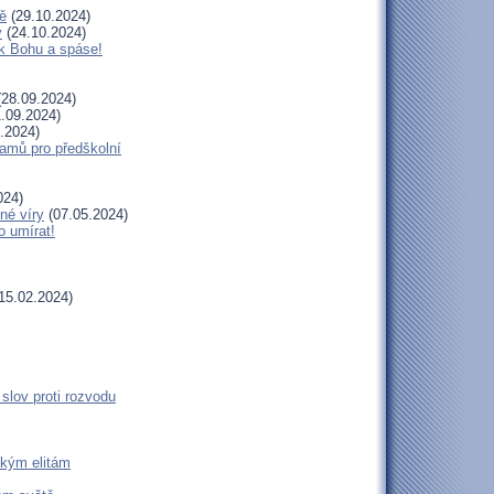
ě
(29.10.2024)
y
(24.10.2024)
 k Bohu a spáse!
28.09.2024)
.09.2024)
.2024)
amů pro předškolní
024)
né víry
(07.05.2024)
o umírat!
15.02.2024)
slov proti rozvodu
ckým elitám