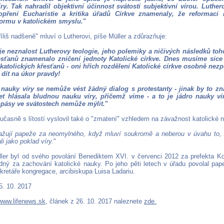
íry. Tak nahradil objektivní účinnost svátostí subjektivní vírou. Luther
popření Eucharistie a kritika úřadů Církve znamenaly, že reformaci 
formu v katolickém smyslu.
"
íliš nadšeně" mluví o Lutherovi, píše Müller a zdůrazňuje:
 neznalost Lutherovy teologie, jeho polemiky a ničivých následků toho
esťanů znamenalo zničení jednoty Katolické církve. Dnes musíme sice
atolických křesťanů - oni hřích rozdělení Katolické církve osobně nezp
dít na úkor pravdy!
 nauky víry se nemůže vést žádný dialog s protestanty - jinak by to z
let hlásala bludnou nauku víry, přičemž víme - a to je jádro nauky ví
spásy ve svátostech nemůže mýlit.
"
oučasně s lítostí vyslovil také o "zmatení" vzhledem na závažnost katolické 
žují papeže za neomylného, když mluví soukromě a neberou v úvahu to,
ali jako poklad víry.
"
ller byl od svého povolání Benediktem XVI. v červenci 2012 za prefekta K
dný za zachování katolické nauky. Po jeho pěti letech v úřadu povolal pap
kretáře kongregace, arcibiskupa Luisa Ladariu.
5. 10. 2017
www.lifenews.sk
, článek z 26. 10. 2017 naleznete
zde.