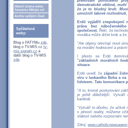
premisám politického pr
demokratické většině, mohl 
Hlavní strana webu
že je to bludný kruh. Mu
časopisu Milujte se!
umožnili takové rozhodnutí
Archiv vyšlých čísel
Erdö vyjádřil znepokojení
práva bez náboženského
Spřátelené
společnost.
Řekl, že technolo
weby:
morálka může držet krok a že j
Blog o FATYMu
zde
,
"
Ale objevy otevírají nové úro
blog o TV-MIS.cz
tv-
na morální hodnocení a právní
mis.signaly.cz
a
další blog o TV-MIS
I přesto se Erdö domní
zde
.
"
základních morálních hod
situace
.
Erdö uvedl, že
západní žido
víru v laskavého Boha a na 
lidstvem. Tato komunikace p
"
A to, kromě poskytování zákl
je ještě důležitější. Vytváří
kardinál.
"
Vytváří to důvěru, že ačkoli
s plností reality, můžeme vž
slabost našeho rozpoznání ne
Zdroj:
www.catholicnewsagenc