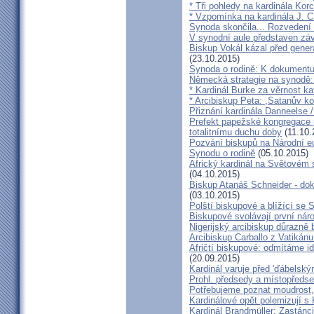
* Tři pohledy na kardinála Kor
* Vzpomínka na kardinála J. C
Synoda skončila... Rozvedení p
V synodní aule představen z
Biskup Vokál kázal před gen
(23.10.2015)
Synoda o rodině: K dokumentu
Německá strategie na synodě: 
* Kardinál Burke za věrnost ka
* Arcibiskup Peta: ,Satanův kou
Přiznání kardinála Danneelse /
Prefekt papežské kongregace 
totalitnímu duchu doby
(11.10.
Pozvání biskupů na Národní e
Synodu o rodině
(05.10.2015)
Africký kardinál na Světovém 
(04.10.2015)
Biskup Atanáš Schneider - d
(03.10.2015)
Polští biskupové a blížící se
Biskupové svolávají první nár
Nigerijský arcibiskup důrazně 
Arcibiskup Carballo z Vatikánu
Afričtí biskupové: odmítáme i
(20.09.2015)
Kardinál varuje před 'ďábelsk
Prohl. předsedy a místopředse
Potřebujeme poznat moudrost, 
Kardinálové opět polemizují s
Kardinál Brandmüller: Zastánci