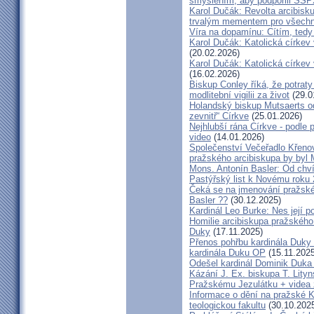
smýšlením, aby podpořili SS
Karol Dučák: Revolta arcibisk
trvalým mementem pro všechny
Víra na dopamínu: Cítím, ted
Karol Dučák: Katolická církev v
(20.02.2026)
Karol Dučák: Katolická církev v
(16.02.2026)
Biskup Conley říká, že potrat
modlitební vigilii za život
(29.0
Holandský biskup Mutsaerts ods
zevnitř“ Církve
(25.01.2026)
Nejhlubší rána Církve - podle
video
(14.01.2026)
Společenství Večeřadlo Křeno
pražského arcibiskupa by byl 
Mons. Antonín Basler: Od chvíl
Pastýřský list k Novému roku
Čeká se na jmenování pražské
Basler ??
(30.12.2025)
Kardinál Leo Burke: Nes její p
Homilie arcibiskupa pražského
Duky
(17.11.2025)
Přenos pohřbu kardinála Duky
kardinála Duku OP
(15.11.2025
Odešel kardinál Dominik Duka 
Kázání J. Ex. biskupa T. Lity
Pražskému Jezulátku + videa 
Informace o dění na pražské Ka
teologickou fakultu
(30.10.202