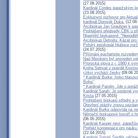
(27.08.2015)
Kardinál Cordes papežským l
(23.08.2015)
Exkluzivní rozhovor pro Aktual
kardinál Dominik Duka.
(12.08
Arcibiskup Jan Graubner k pa
Prohlášení předsedy ČBK u pří
Nigerijští biskupové: "Nepodl
Arcibiskup Detroitu: Kázat pro
Polský episkopát hluboce rozča
(24.07.2015)
Přijímání eucharistie rozveden
Nad Mexikem byl proveden ve
Prorocká slova z r. 1980 k syn
Kniha Setrvat v pravdě Kristov
církvi vychází česky
(09.06.20
* Kardinál Burke: Irsko hlaso
Boha"
* Kardinál Parolin: Jde o poráž
Kardinál Sarah: Je správné vy
Krista
(27.05.2015)
Prohlášení biskupů střední a 
Otevření otázky znovu sezdan
Kardinál Burke odpovídá na ne
Němečtí biskupové hovoří o hr
(06.05.2015)
Kardinál Kasper není „papežův
Prefekt kongregace pro nauku 
(22.04.2015)
Kardinál Tomáš Špidlík
věčnaj