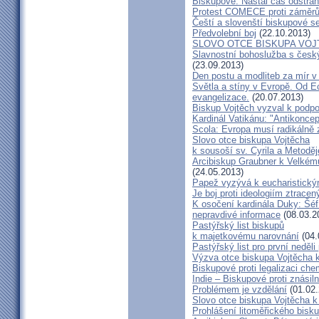
Biskupové: Nastal čas odstran
Protest COMECE proti záměr
Čeští a slovenští biskupové s
Předvolební boj
(22.10.2013)
SLOVO OTCE BISKUPA VOJ
Slavnostní bohoslužba s česk
(23.09.2013)
Den postu a modliteb za mír v 
Světla a stíny v Evropě. Od Ec
evangelizace.
(20.07.2013)
Biskup Vojtěch vyzval k podpoř
Kardinál Vatikánu: "Antikonce
Scola: Evropa musí radikálně z
Slovo otce biskupa Vojtěcha
k sousoší sv. Cyrila a Metodě
Arcibiskup Graubner k Velkém
(24.05.2013)
Papež vyzývá k eucharistick
Je boj proti ideologiím ztracen
K osočení kardinála Duky: Šéf
nepravdivé informace
(08.03.2
Pastýřský list biskupů
k majetkovému narovnání
(04.
Pastýřský list pro první neděli
Výzva otce biskupa Vojtěcha 
Biskupové proti legalizaci ch
Indie – Biskupové proti znásil
Problémem je vzdělání
(01.02.
Slovo otce biskupa Vojtěcha 
Prohlášení litoměřického bis