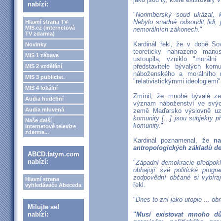
nabízí:
"
Norimberský soud ukázal, 
Nebylo snadné odsoudit lidi, 
Hlavní strana TV-
MIS.cz (internetová
nemorálních zákonech.
"
TV zdarma)
Kardinál řekl, že v době S
Novinky
teoreticky nahrazeno marxis
MIS 1 zábava
ustoupila, vzniklo "moráln
představitelé bývalých kom
MIS 2 vzdělání
náboženského a morálního 
MIS 3 publicist.
"relativistickýmmi ideologiemi"
MIS 4 lokální
Zmínil, že mnohé bývalé ze
Audia hudební
význam náboženství ve svýc
Audia mluvená
země Maďarsko výslovně uz
komunity [...] jsou subjekty
Naše další
komunity.
"
internetové televize
zdarma...
Kardinál poznamenal, že
na
antropologických základů d
ABCD.fatym.com
nabízí:
"
Západní demokracie předpoklád
obhajují své politické prog
zodpovědní občané si vybíraj
Hlavní strana
řekl.
vyhledávače Abeceda
"
Dnes to zní jako utopie ... ob
Milujte se!
nabízí:
"
Musí existovat mnoho dů