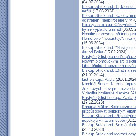
(04.07.2024)
Biskup Strickland: Ti, kteří ch
nežijí
(17.06.2024)
Biskup Strickland: Katolíci ne
odstranění nadpřirozené víry
(0
Polský arcibiskup Górzyński: 
by se vyplatilo umírat!
(06.05.
Homilie pronesena při inaugur
Homofobie "neexistuje", říká 
(16.03.2024)
Biskup Strickland: "Naší jedin
dar od Boha
(15.02.2024)
Pastýřský list pro neděli pře
Novým olomouckým arcibiskup
Litoměřická diecéze má novéh
Biskup Strickland: „Bratři a se
(31.01.2024)
List biskupa Pavla
(28.01.2024
Kardinál Burke: Je třeba „opr
Ježíšových slov proti rozvodu
Videolist brněnské diecéze "
Pastýřský list biskupa Pav
(17.12.2023)
Kardinál Müller: Biskupové mus
přizpůsobovat politickým elitá
Biskup Strickland: Připoutejte
nepokojů v našem světě
(01.1
Biskup Strickland: Sexuální ak
(29.10.2023)
Biskup Strickland vyvrací omyl