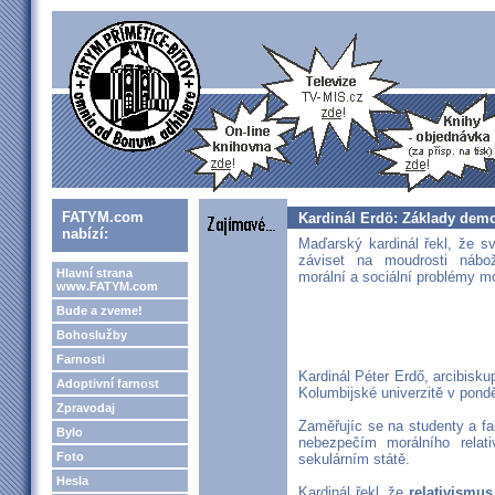
FATYM.com
Kardinál Erdö: Základy demok
nabízí:
Maďarský kardinál řekl, že s
záviset na moudrosti nábož
Hlavní strana
morální a sociální problémy m
www.FATYM.com
Bude a zveme!
Bohoslužby
Farnosti
Kardinál Péter Erdő, arcibis
Adoptivní farnost
Kolumbijské univerzitě v pondě
Zpravodaj
Zaměřujíc se na studenty a fak
Bylo
nebezpečím morálního relat
Foto
sekulárním státě.
Hesla
Kardinál řekl, že
relativismus