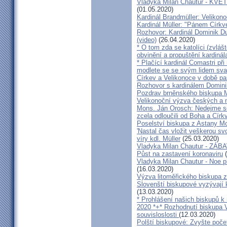
Vladyka Milan Chautur - KVĚT
(01.05.2020)
Kardinál Brandmüller: Velikon
Kardinál Müller: "Pánem Církve
Rozhovor: Kardinál Dominik 
(video)
(26.04.2020)
* O tom zda se katolíci (zvláš
obvinění a propuštění kardinál
* Plačící kardinál Comastri při
modlete se se svým lidem sva
Církev a Velikonoce v době p
Rozhovor s kardinálem Domin
Pozdrav brněnského biskupa M
Velikonoční výzva českých a
Mons. Ján Orosch: Nedejme se 
zcela odloučili od Boha a Církv
Poselství biskupa z Astany M
'Nastal čas vložit veškerou sv
víry kdl. Müller
(25.03.2020)
Vladyka Milan Chautur - ZÁ
Půst na zastavení koronaviru
(
Vladyka Milan Chautur - Noe p
(16.03.2020)
Výzva litoměřického biskupa z
Slovenští biskupové vyzývají 
(13.03.2020)
* Prohlášení našich biskupů k
2020 *+* Rozhodnutí biskupa V
souvisloslosti
(12.03.2020)
Polští biskupové: Zvyšte poče