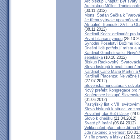
Arcibiskup Chaput: Být svatý j
Arcibiskup Müller: Tradicional
(30.11.2012)
Mons. Štefan Sečka k "varován
Je třeba vytrvale upozorňovat
Aktuálně: Benedikt XVI.. a Ob
(08.11.2012)
Kardinál Koch: ordinariát pro l
První bilance synodu
(28.10.2
Synodní Poselství Božímu lid
Dnešní lidé potřebují místa a u
Kardinál Grocholewski: Největ
sebeláska
(10.10.2012)
Biskup Radkovský: Svatováclavs
Slovo biskupů k beatifikaci čt
Kardinál Carlo Maria Martini a
Kardinál Piacenza: Nejvážněj
(27.07.2012)
Slovenská nunciatura k odvol
Nový prefekt Kongregace pro 
Konference biskupů Slovenska
(01.06.2012)
Pastýřský list k VII. světovém
Slovo biskupů k situaci ve spo
Povolání, dar Boží lásky
(28.0
Slovo k dnešku
(21.04.2012)
Svaté přijímání
(06.04.2012)
Velikonoční přání otce Jiřího 
Jde nakonec o věrnost
(30.01.
V síle pravdy a lásky
(22.01.2