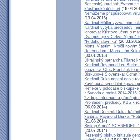
Bosenský kardinál: Evropa se
křesťanské dědictví
(18.04.20
Nemůžeme přizpůsobovat víru d
(13.04.2015)
Kardinál Műller vyzval němec
Kardinál vytýká předsedovi 
ignorovat Kristovo učení o ma
Dva postoje v Církvi: A) muče
"tvrdého slovníku"
(26.03.2015
Mons. Vlastimil Kročil novým
Referendum - Mons. Ján Sokol:
(30.01.2015)
Ukrajinský patriarcha Filaret kr
Kardinál Raymond Leo Burke: 
pouze sv. Otec František to m
Biskupové Slovenska: Odmítíme
Kardinál Duka napsal dopis r
Závěrečná synodální zpráva p
Reflexe v poločase biskupské
* Synoda o rodině 2014-2015: 
* Zdroje informací a přímé pře
Prohlášení předsedy KBS k ro
(06.09.2014)
Kardinál Dominik Duka: kázání
kardinál Raymond Burke: "Pot
(21.08.2014)
Biskup Atanáš SCHNEIDER: "Na
(20.07.2014)
Řezenský biskup kritizuje gen
počatých dětí
(16.04.2014)