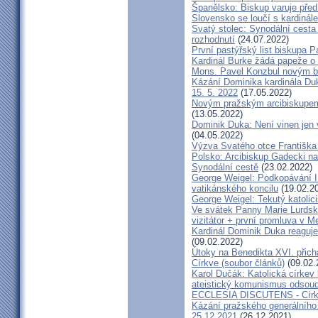
Španělsko: Biskup varuje před
Slovensko se loučí s kardin
Svatý stolec: Synodální cesta
rozhodnutí
(24.07.2022)
První pastýřský list biskupa P
Kardinál Burke žádá papeže o
Mons. Pavel Konzbul novým b
Kázání Dominika kardinála Duky
15. 5. 2022
(17.05.2022)
Novým pražským arcibiskupem
(13.05.2022)
Dominik Duka: Není vinen jen vo
(04.05.2022)
Výzva Svatého otce Františka
Polsko: Arcibiskup Gadecki na
Synodální cestě
(23.02.2022)
George Weigel: Podkopávání II
vatikánského koncilu
(19.02.2
George Weigel: Tekutý katoli
Ve svátek Panny Marie Lurdské
vizitátor + první promluva v M
Kardinál Dominik Duka reaguje
(09.02.2022)
Útoky na Benedikta XVI. přichá
Církve (soubor článků)
(09.02.
Karol Dučák: Katolická círke
ateistický komunismus odsoud
ECCLESIA DISCUTENS - Církev
Kázání pražského generálního 
25.12.2021
(26.12.2021)