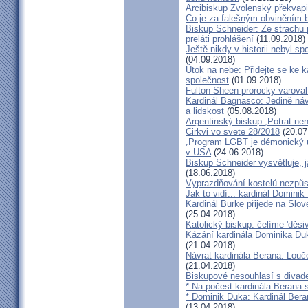
Arcibiskup Zvolenský překvapil
Co je za falešným obviněním 
Biskup Schneider: Ze strachu 
preláti prohlášení
(11.09.2018)
Ještě nikdy v historii nebyl s
(04.09.2018)
Útok na nebe: Přidejte se ke k
společnost
(01.09.2018)
Fulton Sheen prorocky varoval 
Kardinál Bagnasco: Jedině náv
a lidskost
(05.08.2018)
Argentinský biskup:,Potrat není
Cirkvi vo svete 28/2018
(20.07
„Program LGBT je démonický út
v USA
(24.06.2018)
Biskup Schneider vysvětluje, 
(18.06.2018)
Vyprazdňování kostelů nezpůso
Jak to vidí... kardinál Domini
Kardinál Burke přijede na Slov
(25.04.2018)
Katolický biskup: čelíme 'děs
Kázání kardinála Dominika Duky
(21.04.2018)
Návrat kardinála Berana: Lo
(21.04.2018)
Biskupové nesouhlasí s divadel
* Na počest kardinála Berana 
* Dominik Duka: Kardinál Beran
(13.04.2018)