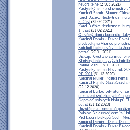
neudržitelné
(27.03.2021)
Pastýřský list ke slavnosti Z
Kardinál Sarah: Situace Církve
Karol Dučák: Nezbytnost litur
2. část
(23.02.2021)
Karol Dučák: Nezbytnost litur
1. část
(21.02.2021)
Otevřený dopis kardinála Duky
Kardinál Dominik Duka: Považu
předsedkyně Aliance pro rodin
Katoličtí biskupové v listu Jo
potrat"
(27.01.2021)
Biskup: Křesťané se musí přip
Skotský biskup vyzývá katolík
Panně Marii
(18.01.2021)
Pastýřský list na Nový rok 20
PF 2021
(31.12.2020)
Kardinál Müller: Politici nema
Kardinál Pujats: Společnost st
(22.12.2020)
Kardinál Burke: Síly stojící 
prosazení své zlomyslné agend
Odpověď polských biskupů EU p
potrat
(21.12.2020)
Rozštěp rtu – smrtelné postiž
Polsko: Biskupové odmítají kr
Prohlášení biskupů Čech, Mor
Kardinál Dominik Duka: Dopis
Kardinál Dominik Duka: Běloh