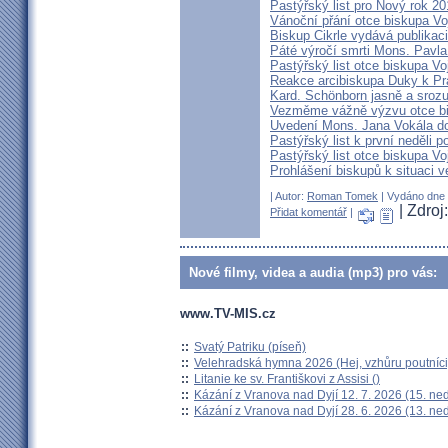
Pastýřský list pro Nový rok 2
Vánoční přání otce biskupa V
Biskup Cikrle vydává publikac
Páté výročí smrti Mons. Pavla
Pastýřský list otce biskupa V
Reakce arcibiskupa Duky k Pr
Kard. Schönborn jasně a srozu
Vezměme vážně výzvu otce b
Uvedení Mons. Jana Vokála d
Pastýřský list k první neděli p
Pastýřský list otce biskupa Vo
Prohlášení biskupů k situaci v
| Autor:
Roman Tomek
| Vydáno dne 2
| Zdro
Přidat komentář
|
Nové filmy, videa a audia (mp3) pro vás:
www.TV-MIS.cz
::
Svatý Patriku (píseň)
::
Velehradská hymna 2026 (Hej, vzhůru poutníci
::
Litanie ke sv. Františkovi z Assisi ()
::
Kázání z Vranova nad Dyjí 12. 7. 2026 (15. ne
::
Kázání z Vranova nad Dyjí 28. 6. 2026 (13. ne