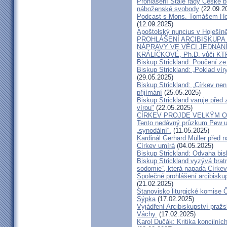
Prohlášení Stálé rady České b
náboženské svobody
(22.09.2
Podcast s Mons. Tomášem Ho
(12.09.2025)
Apoštolský nuncius v Hoješín
PROHLÁŠENÍ ARCIBISKUPA
NÁPRAVY VE VĚCI JEDNÁNÍ
KRÁLÍČKOVÉ, Ph.D. vůči KT
Biskup Strickland: Poučení 
Biskup Strickland: „Poklad ví
(29.05.2025)
Biskup Strickland: „Církev nen
přijímání
(25.05.2025)
Biskup Strickland varuje před 
vírou"
(22.05.2025)
CÍRKEV PROJDE VELKÝM O
Tento nedávný průzkum Pew uk
„synodální“.
(11.05.2025)
Kardinál Gerhard Müller před 
Církev umírá
(04.05.2025)
Biskup Strickland: Odvaha bi
Biskup Strickland vyzývá bratry
sodomie“, která napadá Církev
Společné prohlášení arcibisk
(21.02.2025)
Stanovisko liturgické komise
Sýpka
(17.02.2025)
Vyjádření Arcibiskupství pra
Váchy.
(17.02.2025)
Karol Dučák: Kritika koncilníc