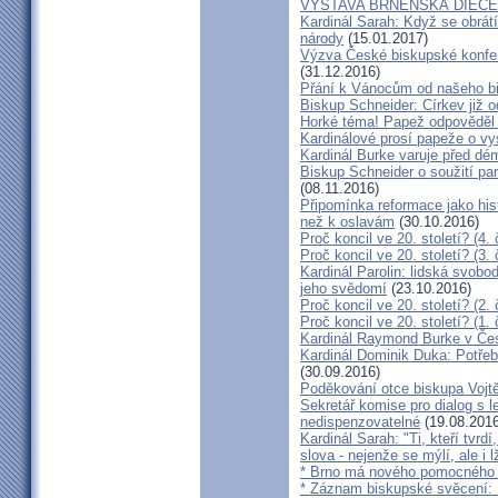
VÝSTAVA BRNĚNSKÁ DIECÉ
Kardinál Sarah: Když se obrát
národy
(15.01.2017)
Výzva České biskupské konfer
(31.12.2016)
Přání k Vánocům od našeho b
Biskup Schneider: Církev již 
Horké téma! Papež odpověděl 
Kardinálové prosí papeže o vys
Kardinál Burke varuje před d
Biskup Schneider o soužití p
(08.11.2016)
Připomínka reformace jako hi
než k oslavám
(30.10.2016)
Proč koncil ve 20. století? (4. 
Proč koncil ve 20. století? (3. 
Kardinál Parolin: lidská svobo
jeho svědomí
(23.10.2016)
Proč koncil ve 20. století? (2. 
Proč koncil ve 20. století? (1. 
Kardinál Raymond Burke v Čes
Kardinál Dominik Duka: Potře
(30.09.2016)
Poděkování otce biskupa Vojt
Sekretář komise pro dialog s l
nedispenzovatelné
(19.08.2016
Kardinál Sarah: "Ti, kteří tvrd
slova - nejenže se mýlí, ale i l
* Brno má nového pomocného b
* Záznam biskupské svěcení: B