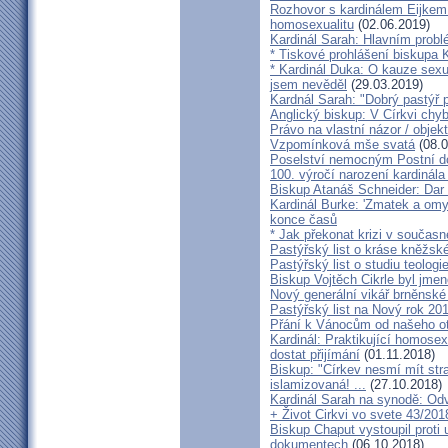
Rozhovor s kardinálem Eijkem:
homosexualitu
(02.06.2019)
Kardinál Sarah: Hlavním probl
* Tiskové prohlášení biskupa K
* Kardinál Duka: O kauze sexu
jsem nevěděl
(29.03.2019)
Kardnál Sarah: "Dobrý pastýř p
Anglický biskup: V Církvi chybí
Právo na vlastní názor / objek
Vzpomínková mše svatá
(08.0
Poselství nemocným Postní d
100. výročí narození kardinála
Biskup Atanáš Schneider: Dar
Kardinál Burke: 'Zmatek a omy
konce časů
* Jak překonat krizi v současn
Pastýřský list o kráse kněžsk
Pastýřský list o studiu teologi
Biskup Vojtěch Cikrle byl jmen
Nový generální vikář brněnské
Pastýřský list na Nový rok 20
Přání k Vánocům od našeho ot
Kardinál: Praktikující homosex
dostat přijímání
(01.11.2018)
Biskup: "Církev nesmí mít str
islamizovaná! ...
(27.10.2018)
Kardinál Sarah na synodě: Odvá
+ Život Cirkvi vo svete 43/201
Biskup Chaput vystoupil proti
dokumentech
(06.10.2018)