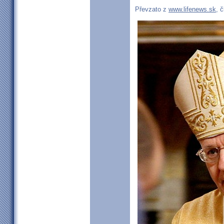
Převzato z
www.lifenews.sk
, 