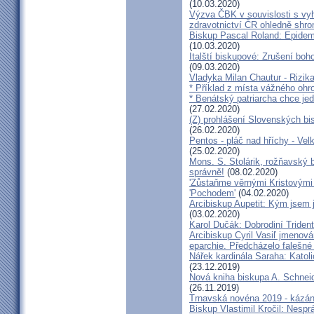
(10.03.2020)
Výzva ČBK v souvislosti s vy
zdravotnictví ČR ohledně shr
Biskup Pascal Roland: Epidem
(10.03.2020)
Italští biskupové: Zrušení boh
(09.03.2020)
Vladyka Milan Chautur - Rizika
* Příklad z místa vážného o
* Benátský patriarcha chce je
(27.02.2020)
(Z) prohlášení Slovenských b
(26.02.2020)
Pentos - pláč nad hříchy - Ve
(25.02.2020)
Mons. S. Stolárik, rožňavský
správně!
(08.02.2020)
'Zůstaňme věrnými Kristovými 
'Pochodem'
(04.02.2020)
Arcibiskup Aupetit: Kým jsem 
(03.02.2020)
Karol Dučák: Dobrodiní Triden
Arcibiskup Cyril Vasiľ jmenov
eparchie. Předcházelo falešné
Nářek kardinála Saraha: Katoli
(23.12.2019)
Nová kniha biskupa A. Schneid
(26.11.2019)
Trnavská novéna 2019 - kázá
Biskup Vlastimil Kročil: Nesp