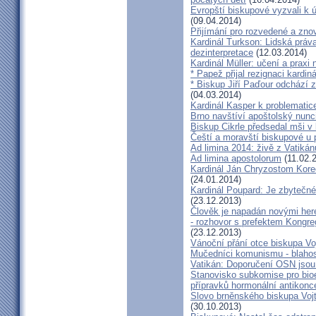
Evropští biskupové vyzvali k 
(09.04.2014)
Přijímání pro rozvedené a zn
Kardinál Turkson: Lidská práva 
dezinterpretace
(12.03.2014)
Kardinál Müller: učení a praxi 
* Papež přijal rezignaci kardin
* Biskup Jiří Paďour odchází 
(04.03.2014)
Kardinál Kasper k problemati
Brno navštíví apoštolský nun
Biskup Cikrle předsedal mši v 
Čeští a moravští biskupové u 
Ad limina 2014: živě z Vatik
Ad limina apostolorum
(11.02.
Kardinál Ján Chryzostom Kore
(24.01.2014)
Kardinál Poupard: Je zbytečné 
(23.12.2013)
Člověk je napadán novými he
- rozhovor s prefektem Kongre
(23.12.2013)
Vánoční přání otce biskupa Vo
Mučedníci komunismu - blahos
Vatikán: Doporučení OSN jsou
Stanovisko subkomise pro bioe
přípravků hormonální antikon
Slovo brněnského biskupa Vojt
(30.10.2013)