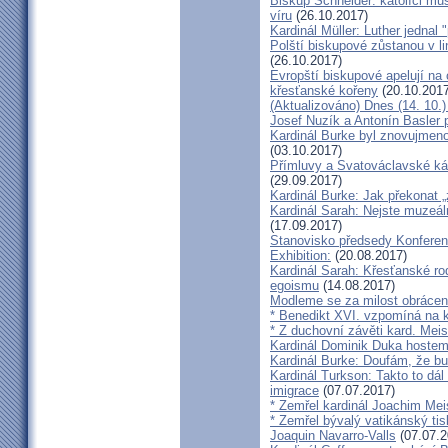
Biskup Schneider: katolíci mus
víru
(26.10.2017)
Kardinál Müller: Luther jednal
Polští biskupové zůstanou v li
(26.10.2017)
Evropští biskupové apelují na 
křesťanské kořeny
(20.10.2017
(Aktualizováno) Dnes (14. 10.)
Josef Nuzík a Antonín Basler
Kardinál Burke byl znovujmen
(03.10.2017)
Přímluvy a Svatováclavské káz
(29.09.2017)
Kardinál Burke: Jak překonat 
Kardinál Sarah: Nejste muzeální
(17.09.2017)
Stanovisko předsedy Konfere
Exhibition:
(20.08.2017)
Kardinál Sarah: Křesťanské ro
egoismu
(14.08.2017)
Modleme se za milost obrácení
* Benedikt XVI. vzpomíná na k
* Z duchovní závěti kard. Mei
Kardinál Dominik Duka hoste
Kardinál Burke: Doufám, že bud
Kardinál Turkson: Takto to dál
imigrace
(07.07.2017)
* Zemřel kardinál Joachim Mei
* Zemřel bývalý vatikánský ti
Joaquin Navarro-Valls
(07.07.2