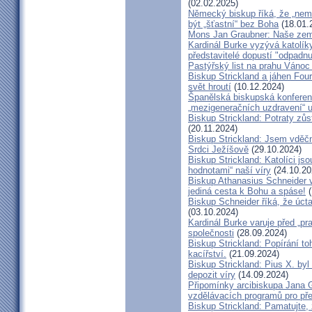
(02.02.2025)
Německý biskup říká, že „nem
být „šťastní“ bez Boha
(18.01.
Mons Jan Graubner: Naše ze
Kardinál Burke vyzývá katolíky,
představitelé dopustí "odpadnu
Pastýřský list na prahu Vánoc
Biskup Strickland a jáhen Four
svět hroutí
(10.12.2024)
Španělská biskupská konferenc
„mezigeneračních uzdravení“ u
Biskup Strickland: Potraty zů
(20.11.2024)
Biskup Strickland: Jsem vděčn
Srdci Ježíšově
(29.10.2024)
Biskup Strickland: Katolíci jso
hodnotami“ naší víry
(24.10.20
Biskup Athanasius Schneider vy
jediná cesta k Bohu a spáse!
(
Biskup Schneider říká, že úct
(03.10.2024)
Kardinál Burke varuje před „pr
společnosti
(28.09.2024)
Biskup Strickland: Popírání to
kacířství.
(21.09.2024)
Biskup Strickland: Pius X. by
depozit víry
(14.09.2024)
Připomínky arcibiskupa Jana 
vzdělávacích programů pro pře
Biskup Strickland: Pamatujte,