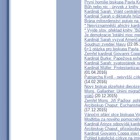
První homilie biskupa Pavla K
Bůh nebo nic - úryvek z knihy
Kardinál Sarah: Vrátit centrální
Kardinál Sarah o diktatuře hr
Brána milosrdenství putuje na
* Nejvýznamnější africký kardi
* Vyjde slov. překlad knihy "B
Je demokracie 'totální moc me
Kardinál Sarah vyzval Američ
Soudruzi zvedají hlavu
(22.05.
6+1 otázka pro biskupa Pavla
Zemřel kardinál Giovanni Cop
Kardinál Burke: Papežova exh
Kardinál Sarah: svatostánek n
Kardinál Müller: Protestantiza
(01.04.2016)
Patriarcha Kyrill - nejvyšší cí
(14.02.2016)
Nový biskup plzeňské diecéze
Mons. Gallagher: Unijní migrač
států
(20.12.2015)
Zemřel Mons. Jiří Paďour, poh
Arcibiskup Chaput: Eucharisti
(17.12.2015)
Vánoční přání otce biskupa Vo
Modlitba za nového pomocnéh
Kardinál Arinze odpovídá kardi
Arcibiskup Chaput: přizpůsobi
Kardinál Giovanni Coppa slav
Pohled katolické církve na imi