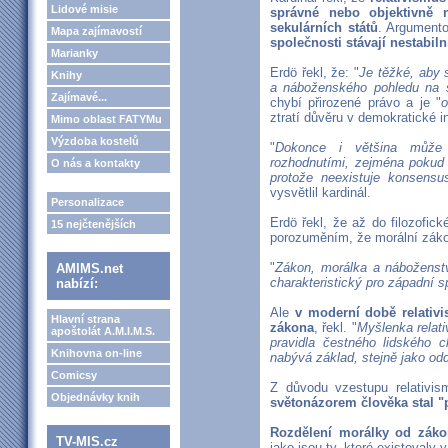
Lidové misie
správné nebo objektivně 
sekulárních států
. Argument
Mapa zajímavostí
společnosti stávají nestabiln
Marianky
Erdö řekl, že: "
Je těžké, aby 
Knihy
a náboženského pohledu na s
Zajímavé...
chybí přirozené právo a je "
o
ztratí důvěru v demokratické in
Mimo oblast FATYMu
Výzdoba kostelů
"
Dokonce i většina může 
rozhodnutími, zejména pokud 
O nás a kontakty
protože neexistuje konsensu
vysvětlil kardinál.
Personalizace
Erdö řekl, že až do filozofick
15 nejčtenějších
porozuměním, že morální zákon
"
Zákon, morálka a náboženství
AMIMS.net
charakteristický pro západní 
nabízí:
Ale
v moderní době relativ
Hlavní strana
zákona
, řekl. "
Myšlenka relati
apoštolát A.M.I.M.S.
pravidla čestného lidského c
Knihovna on-line
nabývá základ, stejně jako odd
Comicsy
Z důvodu vzestupu relativi
Objednávky knih
světonázorem člověka stal 
Rozdělení morálky od záko
TV-MIS.cz
jako jsou ty, které existovaly