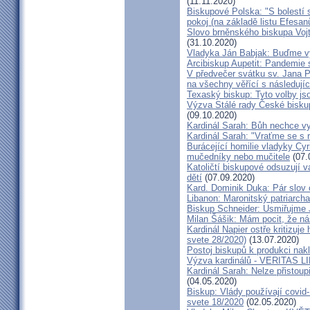
(11.11.2020)
Biskupové Polska: "S bolestí 
pokoj (na základě listu Efesa
Slovo brněnského biskupa Vojt
(31.10.2020)
Vladyka Ján Babjak: Buďme vy
Arcibiskup Aupetit: Pandemie s
V předvečer svátku sv. Jana Pa
na všechny věřící s následují
Texaský biskup: Tyto volby jso
Výzva Stálé rady České bisku
(09.10.2020)
Kardinál Sarah: Bůh nechce vy
Kardinál Sarah: "Vraťme se s r
Burácející homilie vladyky Cyri
mučedníky nebo mučitele
(07.
Katoličtí biskupové odsuzují v
dětí
(07.09.2020)
Kard. Dominik Duka: Pár slov 
Libanon: Maronitský patriarch
Biskup Schneider: Usmiřujme J
Milan Šášik: Mám pocit, že n
Kardinál Napier ostře kritizuje
svete 28/2020)
(13.07.2020)
Postoj biskupů k produkci nakl
Výzva kardinálů - VERITAS L
Kardinál Sarah: Nelze přistoup
(04.05.2020)
Biskup: Vlády používají covid-
svete 18/2020
(02.05.2020)