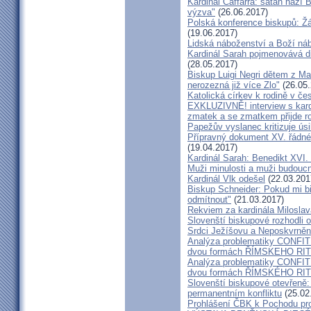
Kardinál Caffarra: satan hází B
výzva"
(26.06.2017)
Polská konference biskupů: Žá
(19.06.2017)
Lidská náboženství a Boží ná
Kardinál Sarah pojmenovává dik
(28.05.2017)
Biskup Luigi Negri dětem z Ma
nerozezná již více Zlo"
(26.05.
Katolická církev k rodině v če
EXKLUZIVNĚ! interview s kar
zmatek a se zmatkem přijde ro
Papežův vyslanec kritizuje úsi
Přípravný dokument XV. řádné
(19.04.2017)
Kardinál Sarah: Benedikt XVI
Muži minulosti a muži budoucno
Kardinál Vlk odešel
(22.03.201
Biskup Schneider: Pokud mi bi
odmítnout"
(21.03.2017)
Rekviem za kardinála Milosla
Slovenští biskupové rozhodli
Srdci Ježíšovu a Neposkvrně
Analýza problematiky CON
dvou formách ŘÍMSKEHO RITU
Analýza problematiky CON
dvou formách ŘÍMSKÉHO RIT
Slovenští biskupové otevřeně:
permanentním konfliktu
(25.02
Prohlášení ČBK k Pochodu pro 