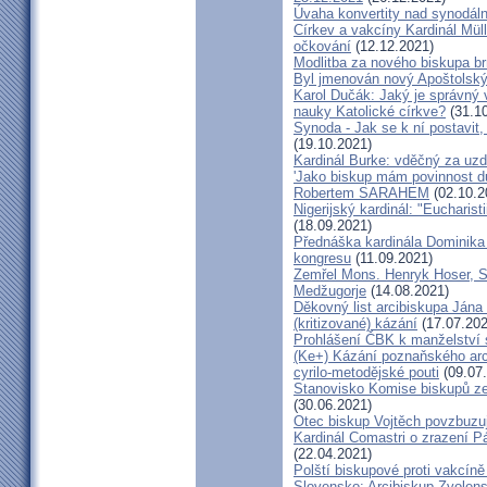
Úvaha konvertity nad synodáln
Církev a vakcíny Kardinál Müll
očkování
(12.12.2021)
Modlitba za nového biskupa b
Byl jmenován nový Apoštolský 
Karol Dučák: Jaký je správný 
nauky Katolické církve?
(31.10
Synoda - Jak se k ní postavit, 
(19.10.2021)
Kardinál Burke: vděčný za uzd
'Jako biskup mám povinnost dů
Robertem SARAHEM
(02.10.2
Nigerijský kardinál: "Eucharis
(18.09.2021)
Přednáška kardinála Dominika
kongresu
(11.09.2021)
Zemřel Mons. Henryk Hoser, SA
Medžugorje
(14.08.2021)
Děkovný list arcibiskupa Ján
(kritizované) kázání
(17.07.202
Prohlášení ČBK k manželství 
(Ke+) Kázání poznaňského arc
cyrilo-metodějské pouti
(09.07
Stanovisko Komise biskupů zem
(30.06.2021)
Otec biskup Vojtěch povzbuzu
Kardinál Comastri o zrazení 
(22.04.2021)
Polští biskupové proti vakcíně
Slovensko: Arcibiskup Zvolens