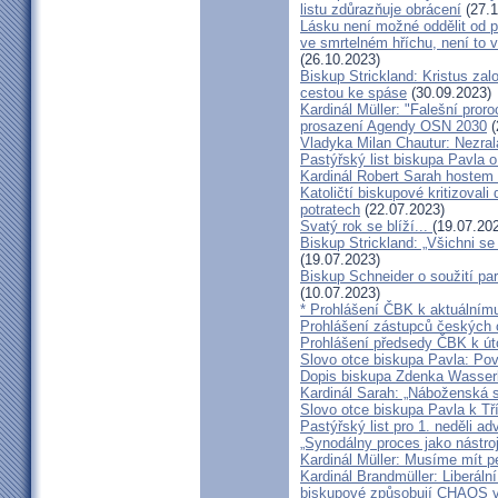
listu zdůrazňuje obrácení
(27.1
Lásku není možné oddělit od p
ve smrtelném hříchu, není to 
(26.10.2023)
Biskup Strickland: Kristus zalo
cestou ke spáse
(30.09.2023)
Kardinál Müller: "Falešní pror
prosazení Agendy OSN 2030
(
Vladyka Milan Chautur: Nezra
Pastýřský list biskupa Pavla o
Kardinál Robert Sarah hostem 
Katoličtí biskupové kritizovali
potratech
(22.07.2023)
Svatý rok se blíží...
(19.07.20
Biskup Strickland: „Všichni se
(19.07.2023)
Biskup Schneider o soužití p
(10.07.2023)
* Prohlášení ČBK k aktuálnímu
Prohlášení zástupců českých c
Prohlášení předsedy ČBK k út
Slovo otce biskupa Pavla: Pov
Dopis biskupa Zdenka Wasserb
Kardinál Sarah: „Náboženská 
Slovo otce biskupa Pavla k Tří
Pastýřský list pro 1. neděli ad
„Synodálny proces jako nástro
Kardinál Müller: Musíme mít p
Kardinál Brandmüller: Liberální
biskupové způsobují CHAOS v 