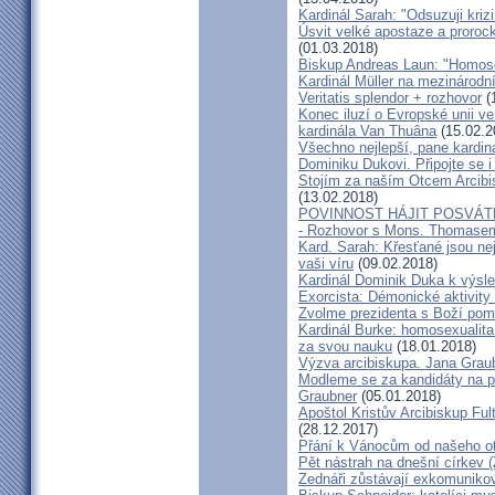
Kardinál Sarah: "Odsuzuji kriz
Úsvit velké apostaze a proroc
(01.03.2018)
Biskup Andreas Laun: "Homos
Kardinál Müller na mezinárodní
Veritatis splendor + rozhovor
(
Konec iluzí o Evropské unii ve
kardinála Van Thuâna
(15.02.2
Všechno nejlepší, pane kardiná
Dominiku Dukovi. Připojte se i
Stojím za naším Otcem Arcib
(13.02.2018)
POVINNOST HÁJIT POSVÁT
- Rozhovor s Mons. Thomase
Kard. Sarah: Křesťané jsou ne
vaši víru
(09.02.2018)
Kardinál Dominik Duka k výsl
Exorcista: Démonické aktivity
Zvolme prezidenta s Boží pom
Kardinál Burke: homosexualita
za svou nauku
(18.01.2018)
Výzva arcibiskupa. Jana Grau
Modleme se za kandidáty na pr
Graubner
(05.01.2018)
Apoštol Kristův Arcibiskup Ful
(28.12.2017)
Přání k Vánocům od našeho ot
Pět nástrah na dnešní církev (
Zednáři zůstávají exkomunikova