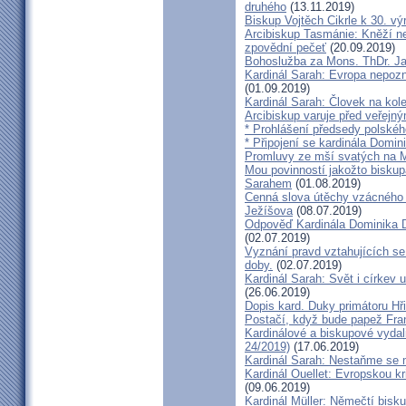
druhého
(13.11.2019)
Biskup Vojtěch Cikrle k 30. v
Arcibiskup Tasmánie: Kněží n
zpovědní pečeť
(20.09.2019)
Bohoslužba za Mons. ThDr. Ja
Kardinál Sarah: Evropa nepozn
(01.09.2019)
Kardinál Sarah: Človek na kol
Arcibiskup varuje před veřejn
* Prohlášení předsedy polskéh
* Připojení se kardinála Domi
Promluvy ze mší svatých na Ml
Mou povinností jakožto biskup
Sarahem
(01.08.2019)
Cenná slova útěchy vzácného 
Ježíšova
(08.07.2019)
Odpověď Kardinála Dominika D
(02.07.2019)
Vyznání pravd vztahujících se
doby.
(02.07.2019)
Kardinál Sarah: Svět i církev u
(26.06.2019)
Dopis kard. Duky primátoru Hř
Postačí, když bude papež Fran
Kardinálové a biskupové vydali 
24/2019)
(17.06.2019)
Kardinál Sarah: Nestaňme se m
Kardinál Ouellet: Evropskou k
(09.06.2019)
Kardinál Müller: Němečtí bisk