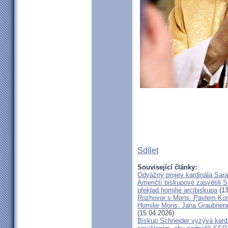
Sdílet
Související články:
Odvážný projev kardinála Sar
Američtí biskupové zasvětili 
překlad homilie arcibiskupa
(13
Rozhovor s Mpns. Pavlem Ko
Homilie Mons. Jana Graubnera 
(15.04.2026)
Biskup Schneider vyzývá kardi