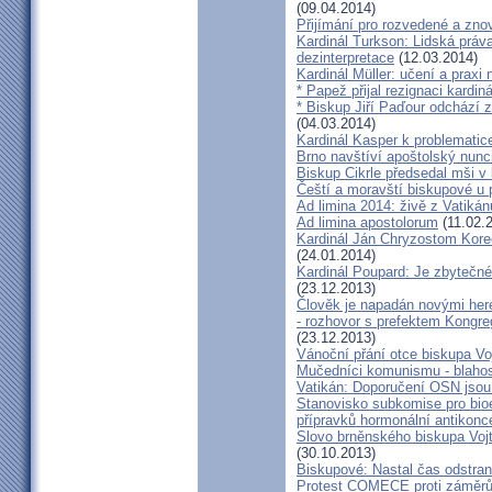
(09.04.2014)
Přijímání pro rozvedené a zn
Kardinál Turkson: Lidská práva 
dezinterpretace
(12.03.2014)
Kardinál Müller: učení a praxi 
* Papež přijal rezignaci kardin
* Biskup Jiří Paďour odchází 
(04.03.2014)
Kardinál Kasper k problemati
Brno navštíví apoštolský nun
Biskup Cikrle předsedal mši v 
Čeští a moravští biskupové u 
Ad limina 2014: živě z Vatik
Ad limina apostolorum
(11.02.
Kardinál Ján Chryzostom Kore
(24.01.2014)
Kardinál Poupard: Je zbytečné 
(23.12.2013)
Člověk je napadán novými he
- rozhovor s prefektem Kongre
(23.12.2013)
Vánoční přání otce biskupa Vo
Mučedníci komunismu - blahos
Vatikán: Doporučení OSN jsou
Stanovisko subkomise pro bioe
přípravků hormonální antikon
Slovo brněnského biskupa Vojt
(30.10.2013)
Biskupové: Nastal čas odstran
Protest COMECE proti záměr