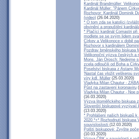
Kardinál Brandmüller: Velikon
Kardinál Müller: "Pánem Církve
Rozhovor: Kardinál Dominik 
(video)
(26.04.2020)
* O tom zda se katolíci (zvláš
obvinění a propuštění kardinál
* Plačící kardinál Comastri při
modlete se se svým lidem sva
Církev a Velikonoce v době p
Rozhovor s kardinálem Domin
Pozdrav brněnského biskupa M
Velikonoční výzva českých a
Mons. Ján Orosch: Nedejme se 
zcela odloučili od Boha a Církv
Poselství biskupa z Astany M
'Nastal čas vložit veškerou sv
víry kdl. Müller
(25.03.2020)
Vladyka Milan Chautur - ZÁ
Půst na zastavení koronaviru
(
Vladyka Milan Chautur - Noe p
(16.03.2020)
Výzva litoměřického biskupa z
Slovenští biskupové vyzývají 
(13.03.2020)
* Prohlášení našich biskupů k
2020 *+* Rozhodnutí biskupa V
souvisloslosti
(12.03.2020)
Polští biskupové: Zvyšte poče
(10.03.2020)
Výzva ČBK v souvislosti s vy