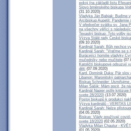
pokoj (na základě listu Efesa
Slovo brněnského biskupa Vojt
(31.10.2020)
Vladyka Ján Babjak: Buďme vy
Arcibiskup Aupetit: Pandemie s
V předvečer svátku sv. Jana Pa
na všechny věřící s následují
Texaský biskup: Tyto volby jso
Výzva Stálé rady České bisku
(09.10.2020)
Kardinál Sarah: Bůh nechce vy
Kardinál Sarah: "Vraťme se s r
Burácející homilie vladyky Cyri
mučedníky nebo mučitele
(07.
Katoličtí biskupové odsuzují v
dětí
(07.09.2020)
Kard. Dominik Duka: Pár slov 
Libanon: Maronitský patriarch
Biskup Schneider: Usmiřujme J
Milan Šášik: Mám pocit, že n
Kardinál Napier ostře kritizuje
svete 28/2020)
(13.07.2020)
Postoj biskupů k produkci nakl
Výzva kardinálů - VERITAS L
Kardinál Sarah: Nelze přistoup
(04.05.2020)
Biskup: Vlády používají covid-
svete 18/2020
(02.05.2020)
Vladyka Milan Chautur - KVĚT
(01.05.2020)