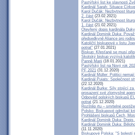
Pastýřský list ke slavnosti Z
Kardinál Sarah: Situace Církve
Karol Dučák: Nezbytnost litur
2. část
(23.02.2021)
Karol Dučák: Nezbytnost litur
1. část
(21.02.2021)
Otevřený dopis kardinála Duky
Kardinál Dominik Duka: Považu
předsedkyně Aliance pro rodin
Katoličtí biskupové v listu Jo
potrat"
(27.01.2021)
Biskup: Křesťané se musí přip
Skotský biskup vyzývá katolík
Panně Marii
(18.01.2021)
Pastýřský list na Nový rok 20
PF 2021
(31.12.2020)
Kardinál Müller: Politici nema
Kardinál Pujats: Společnost st
(22.12.2020)
Kardinál Burke: Síly stojící 
prosazení své zlomyslné agend
Odpověď polských biskupů EU p
potrat
(21.12.2020)
Rozštěp rtu – smrtelné postiž
Polsko: Biskupové odmítají kr
Prohlášení biskupů Čech, Mor
Kardinál Dominik Duka: Dopis
Kardinál Dominik Duka: Běloh
(11.11.2020)
Biskupové Polska: "S bolestí 