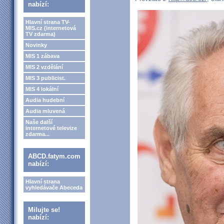
nabízí:
Hlavní strana TV-
MIS.cz (internetová
TV zdarma)
Novinky
MIS 1 zábava
MIS 2 vzdělání
MIS 3 publicist.
MIS 4 lokální
Audia hudební
Audia mluvená
Naše další
internetové televize
zdarma...
ABCD.fatym.com
nabízí:
Hlavní strana
vyhledávače Abeceda
Milujte se!
nabízí: