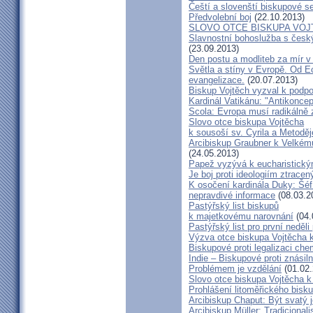
Čeští a slovenští biskupové s
Předvolební boj
(22.10.2013)
SLOVO OTCE BISKUPA VOJ
Slavnostní bohoslužba s česk
(23.09.2013)
Den postu a modliteb za mír v 
Světla a stíny v Evropě. Od Ec
evangelizace.
(20.07.2013)
Biskup Vojtěch vyzval k podpoř
Kardinál Vatikánu: "Antikonce
Scola: Evropa musí radikálně z
Slovo otce biskupa Vojtěcha
k sousoší sv. Cyrila a Metodě
Arcibiskup Graubner k Velkém
(24.05.2013)
Papež vyzývá k eucharistick
Je boj proti ideologiím ztracen
K osočení kardinála Duky: Šéf
nepravdivé informace
(08.03.2
Pastýřský list biskupů
k majetkovému narovnání
(04.
Pastýřský list pro první neděli
Výzva otce biskupa Vojtěcha 
Biskupové proti legalizaci ch
Indie – Biskupové proti znásil
Problémem je vzdělání
(01.02.
Slovo otce biskupa Vojtěcha 
Prohlášení litoměřického bis
Arcibiskup Chaput: Být svatý j
Arcibiskup Müller: Tradicional