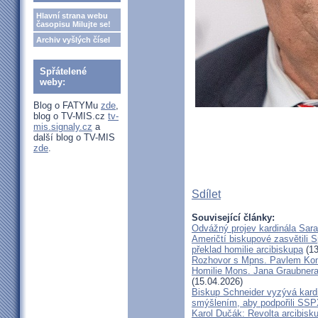
Hlavní strana webu
časopisu Milujte se!
Archiv vyšlých čísel
Spřátelené
weby:
Blog o FATYMu
zde
,
blog o TV-MIS.cz
tv-
mis.signaly.cz
a
další blog o TV-MIS
zde
.
Sdílet
Související články:
Odvážný projev kardinála Sar
Američtí biskupové zasvětili 
překlad homilie arcibiskupa
(13
Rozhovor s Mpns. Pavlem Ko
Homilie Mons. Jana Graubnera 
(15.04.2026)
Biskup Schneider vyzývá kardi
smýšlením, aby podpořili SS
Karol Dučák: Revolta arcibisk