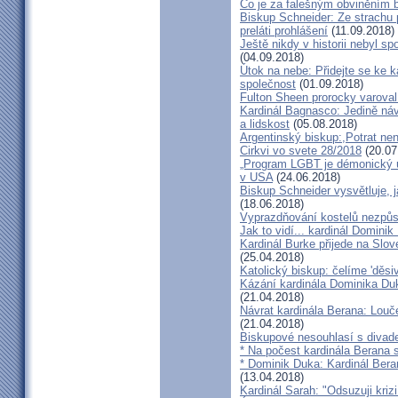
Co je za falešným obviněním 
Biskup Schneider: Ze strachu 
preláti prohlášení
(11.09.2018)
Ještě nikdy v historii nebyl s
(04.09.2018)
Útok na nebe: Přidejte se ke k
společnost
(01.09.2018)
Fulton Sheen prorocky varoval 
Kardinál Bagnasco: Jedině náv
a lidskost
(05.08.2018)
Argentinský biskup:,Potrat není
Cirkvi vo svete 28/2018
(20.07
„Program LGBT je démonický út
v USA
(24.06.2018)
Biskup Schneider vysvětluje, 
(18.06.2018)
Vyprazdňování kostelů nezpůso
Jak to vidí... kardinál Domini
Kardinál Burke přijede na Slov
(25.04.2018)
Katolický biskup: čelíme 'děs
Kázání kardinála Dominika Duky
(21.04.2018)
Návrat kardinála Berana: Lo
(21.04.2018)
Biskupové nesouhlasí s divadel
* Na počest kardinála Berana 
* Dominik Duka: Kardinál Beran
(13.04.2018)
Kardinál Sarah: "Odsuzuji kriz