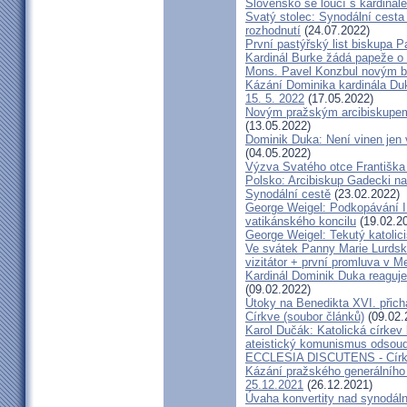
Slovensko se loučí s kardin
Svatý stolec: Synodální cesta
rozhodnutí
(24.07.2022)
První pastýřský list biskupa P
Kardinál Burke žádá papeže o
Mons. Pavel Konzbul novým b
Kázání Dominika kardinála Duky
15. 5. 2022
(17.05.2022)
Novým pražským arcibiskupem
(13.05.2022)
Dominik Duka: Není vinen jen vo
(04.05.2022)
Výzva Svatého otce Františka
Polsko: Arcibiskup Gadecki na
Synodální cestě
(23.02.2022)
George Weigel: Podkopávání II
vatikánského koncilu
(19.02.2
George Weigel: Tekutý katoli
Ve svátek Panny Marie Lurdské
vizitátor + první promluva v M
Kardinál Dominik Duka reaguje
(09.02.2022)
Útoky na Benedikta XVI. přichá
Církve (soubor článků)
(09.02.
Karol Dučák: Katolická círke
ateistický komunismus odsoud
ECCLESIA DISCUTENS - Církev
Kázání pražského generálního 
25.12.2021
(26.12.2021)
Úvaha konvertity nad synodáln