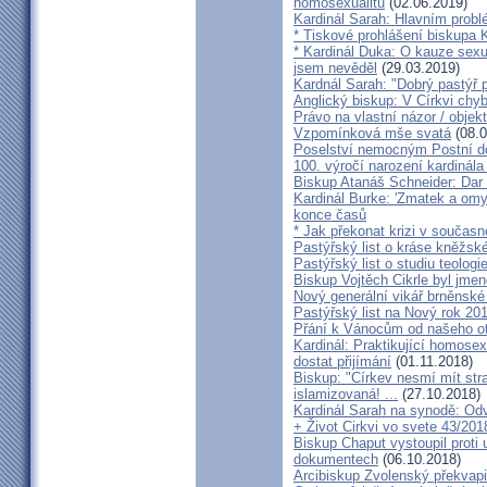
homosexualitu
(02.06.2019)
Kardinál Sarah: Hlavním probl
* Tiskové prohlášení biskupa K
* Kardinál Duka: O kauze sexu
jsem nevěděl
(29.03.2019)
Kardnál Sarah: "Dobrý pastýř p
Anglický biskup: V Církvi chybí
Právo na vlastní názor / objek
Vzpomínková mše svatá
(08.0
Poselství nemocným Postní d
100. výročí narození kardinála
Biskup Atanáš Schneider: Dar
Kardinál Burke: 'Zmatek a omy
konce časů
* Jak překonat krizi v současn
Pastýřský list o kráse kněžsk
Pastýřský list o studiu teologi
Biskup Vojtěch Cikrle byl jmen
Nový generální vikář brněnské
Pastýřský list na Nový rok 20
Přání k Vánocům od našeho ot
Kardinál: Praktikující homosex
dostat přijímání
(01.11.2018)
Biskup: "Církev nesmí mít str
islamizovaná! ...
(27.10.2018)
Kardinál Sarah na synodě: Odvá
+ Život Cirkvi vo svete 43/201
Biskup Chaput vystoupil proti
dokumentech
(06.10.2018)
Arcibiskup Zvolenský překvapil