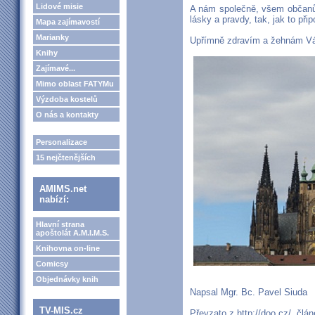
Lidové misie
A nám společně, všem občanům
lásky a pravdy, tak, jak to př
Mapa zajímavostí
Marianky
Upřímně zdravím a žehnám 
Knihy
Zajímavé...
Mimo oblast FATYMu
Výzdoba kostelů
O nás a kontakty
Personalizace
15 nejčtenějších
AMIMS.net
nabízí:
Hlavní strana
apoštolát A.M.I.M.S.
Knihovna on-line
Comicsy
Objednávky knih
Napsal Mgr. Bc. Pavel Siuda
TV-MIS.cz
Převzato z
http://doo.cz/
, člá