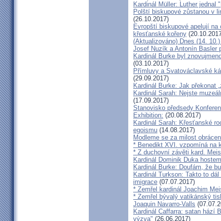
Kardinál Müller: Luther jednal
Polští biskupové zůstanou v li
(26.10.2017)
Evropští biskupové apelují na 
křesťanské kořeny
(20.10.2017
(Aktualizováno) Dnes (14. 10.)
Josef Nuzík a Antonín Basler
Kardinál Burke byl znovujmen
(03.10.2017)
Přímluvy a Svatováclavské káz
(29.09.2017)
Kardinál Burke: Jak překonat 
Kardinál Sarah: Nejste muzeální
(17.09.2017)
Stanovisko předsedy Konfere
Exhibition:
(20.08.2017)
Kardinál Sarah: Křesťanské ro
egoismu
(14.08.2017)
Modleme se za milost obrácení
* Benedikt XVI. vzpomíná na k
* Z duchovní závěti kard. Mei
Kardinál Dominik Duka hoste
Kardinál Burke: Doufám, že bud
Kardinál Turkson: Takto to dál
imigrace
(07.07.2017)
* Zemřel kardinál Joachim Mei
* Zemřel bývalý vatikánský ti
Joaquin Navarro-Valls
(07.07.2
Kardinál Caffarra: satan hází B
výzva"
(26.06.2017)