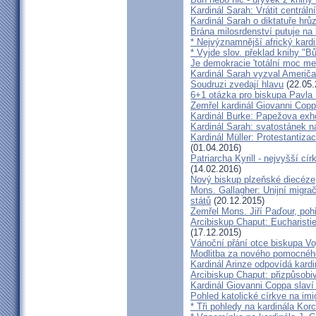
Kardinál Sarah: Vrátit centrální
Kardinál Sarah o diktatuře hr
Brána milosrdenství putuje na
* Nejvýznamnější africký kardi
* Vyjde slov. překlad knihy "B
Je demokracie 'totální moc me
Kardinál Sarah vyzval Američ
Soudruzi zvedají hlavu
(22.05.
6+1 otázka pro biskupa Pavla
Zemřel kardinál Giovanni Cop
Kardinál Burke: Papežova exh
Kardinál Sarah: svatostánek n
Kardinál Müller: Protestantiza
(01.04.2016)
Patriarcha Kyrill - nejvyšší cí
(14.02.2016)
Nový biskup plzeňské diecéze
Mons. Gallagher: Unijní migrač
států
(20.12.2015)
Zemřel Mons. Jiří Paďour, poh
Arcibiskup Chaput: Eucharisti
(17.12.2015)
Vánoční přání otce biskupa Vo
Modlitba za nového pomocnéh
Kardinál Arinze odpovídá kardi
Arcibiskup Chaput: přizpůsobi
Kardinál Giovanni Coppa slav
Pohled katolické církve na imi
* Tři pohledy na kardinála Kor