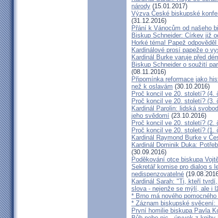
národy
(15.01.2017)
Výzva České biskupské konfer
(31.12.2016)
Přání k Vánocům od našeho b
Biskup Schneider: Církev již 
Horké téma! Papež odpověděl 
Kardinálové prosí papeže o vys
Kardinál Burke varuje před d
Biskup Schneider o soužití p
(08.11.2016)
Připomínka reformace jako hi
než k oslavám
(30.10.2016)
Proč koncil ve 20. století? (4. 
Proč koncil ve 20. století? (3. 
Kardinál Parolin: lidská svobo
jeho svědomí
(23.10.2016)
Proč koncil ve 20. století? (2. 
Proč koncil ve 20. století? (1. 
Kardinál Raymond Burke v Čes
Kardinál Dominik Duka: Potře
(30.09.2016)
Poděkování otce biskupa Vojt
Sekretář komise pro dialog s l
nedispenzovatelné
(19.08.2016
Kardinál Sarah: "Ti, kteří tvrd
slova - nejenže se mýlí, ale i l
* Brno má nového pomocného b
* Záznam biskupské svěcení: B
První homilie biskupa Pavla K
Bůh nebo nic - úryvek z knihy