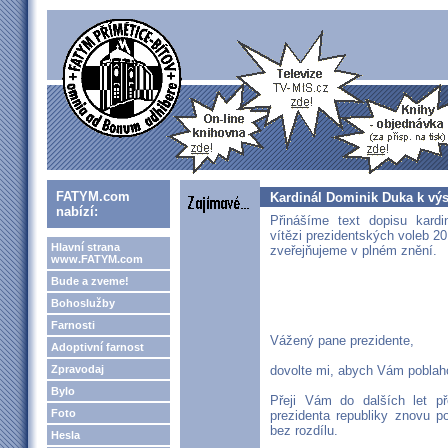
FATYM.com
Kardinál Dominik Duka k vý
nabízí:
Přinášíme text dopisu kard
vítězi prezidentských voleb 2
Hlavní strana
zveřejňujeme v plném znění.
www.FATYM.com
Bude a zveme!
Bohoslužby
Farnosti
Vážený pane prezidente,
Adoptivní farnost
Zpravodaj
dovolte mi, abych Vám poblah
Bylo
Přeji Vám do dalších let p
Foto
prezidenta republiky znovu 
bez rozdílu.
Hesla