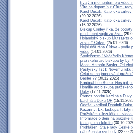
trvalým mementem pro všechny
Víra na dopamínu: Cítím, ted
Karol Dučák: Katolická církev v
(20.02.2026)
Karol Dučák: Katolická církev v
(16.02.2026)
Biskup Conley říká, že potrat
modlitební vigilii za život
(29.0
Holandský biskup Mutsaerts ods
zevnitř“ Církve
(25.01.2026)
Nejhlubší rána Církve - podle
video
(14.01.2026)
Společenství Večeřadlo Křeno
pražského arcibiskupa by byl 
Mons. Antonín Basler: Od chvíl
Pastýřský list k Novému roku
Čeká se na jmenování pražské
Basler ??
(30.12.2025)
Kardinál Leo Burke: Nes její p
Homilie arcibiskupa pražského
Duky
(17.11.2025)
Přenos pohřbu kardinála Duky
kardinála Duku OP
(15.11.2025
Odešel kardinál Dominik Duka 
Kázání J. Ex. biskupa T. Lity
Pražskému Jezulátku + videa 
Informace o dění na pražské Ka
teologickou fakultu
(30.10.202
Prohlášení Stálé rady České b
náboženské svobody
(22.09.2