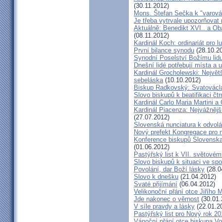
(30.11.2012)
Mons. Štefan Sečka k "varován
Je třeba vytrvale upozorňovat
Aktuálně: Benedikt XVI.. a Ob
(08.11.2012)
Kardinál Koch: ordinariát pro l
První bilance synodu
(28.10.2
Synodní Poselství Božímu lid
Dnešní lidé potřebují místa a u
Kardinál Grocholewski: Největ
sebeláska
(10.10.2012)
Biskup Radkovský: Svatováclavs
Slovo biskupů k beatifikaci čt
Kardinál Carlo Maria Martini a
Kardinál Piacenza: Nejvážněj
(27.07.2012)
Slovenská nunciatura k odvol
Nový prefekt Kongregace pro 
Konference biskupů Slovenska
(01.06.2012)
Pastýřský list k VII. světovém
Slovo biskupů k situaci ve spo
Povolání, dar Boží lásky
(28.0
Slovo k dnešku
(21.04.2012)
Svaté přijímání
(06.04.2012)
Velikonoční přání otce Jiřího 
Jde nakonec o věrnost
(30.01.
V síle pravdy a lásky
(22.01.2
Pastýřský list pro Nový rok 2
Vánoční přání otce biskupa V