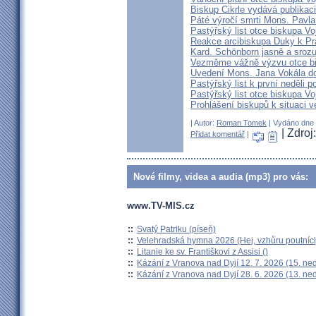
Biskup Cikrle vydává publikac
Páté výročí smrti Mons. Pavla
Pastýřský list otce biskupa V
Reakce arcibiskupa Duky k Pr
Kard. Schönborn jasně a srozu
Vezměme vážně výzvu otce b
Uvedení Mons. Jana Vokála d
Pastýřský list k první neděli p
Pastýřský list otce biskupa Vo
Prohlášení biskupů k situaci v
| Autor:
Roman Tomek
| Vydáno dne 2
| Zdroj
Přidat komentář
|
Nové filmy, videa a audia (mp3) pro vás:
www.TV-MIS.cz
::
Svatý Patriku (píseň)
::
Velehradská hymna 2026 (Hej, vzhůru poutníci
::
Litanie ke sv. Františkovi z Assisi ()
::
Kázání z Vranova nad Dyjí 12. 7. 2026 (15. ne
::
Kázání z Vranova nad Dyjí 28. 6. 2026 (13. ne