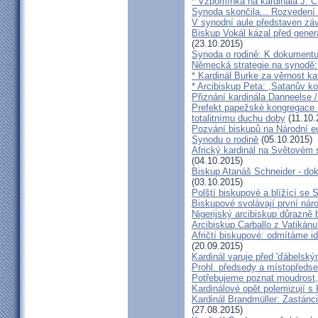
* Vzpomínka na kardinála J. C
Synoda skončila... Rozvedení p
V synodní aule představen z
Biskup Vokál kázal před gen
(23.10.2015)
Synoda o rodině: K dokumentu
Německá strategie na synodě: 
* Kardinál Burke za věrnost ka
* Arcibiskup Peta: ,Satanův kou
Přiznání kardinála Danneelse /
Prefekt papežské kongregace 
totalitnímu duchu doby
(11.10.
Pozvání biskupů na Národní e
Synodu o rodině
(05.10.2015)
Africký kardinál na Světovém 
(04.10.2015)
Biskup Atanáš Schneider - d
(03.10.2015)
Polští biskupové a blížící se
Biskupové svolávají první nár
Nigerijský arcibiskup důrazně 
Arcibiskup Carballo z Vatikánu
Afričtí biskupové: odmítáme i
(20.09.2015)
Kardinál varuje před 'ďábelsk
Prohl. předsedy a místopředse
Potřebujeme poznat moudrost, 
Kardinálové opět polemizují s
Kardinál Brandmüller: Zastánci
(27.08.2015)