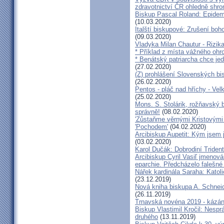
zdravotnictví ČR ohledně shr
Biskup Pascal Roland: Epidem
(10.03.2020)
Italští biskupové: Zrušení boh
(09.03.2020)
Vladyka Milan Chautur - Rizika
* Příklad z místa vážného o
* Benátský patriarcha chce je
(27.02.2020)
(Z) prohlášení Slovenských b
(26.02.2020)
Pentos - pláč nad hříchy - Ve
(25.02.2020)
Mons. S. Stolárik, rožňavský
správně!
(08.02.2020)
'Zůstaňme věrnými Kristovými 
'Pochodem'
(04.02.2020)
Arcibiskup Aupetit: Kým jsem 
(03.02.2020)
Karol Dučák: Dobrodiní Triden
Arcibiskup Cyril Vasiľ jmenov
eparchie. Předcházelo falešné
Nářek kardinála Saraha: Katoli
(23.12.2019)
Nová kniha biskupa A. Schneid
(26.11.2019)
Trnavská novéna 2019 - kázá
Biskup Vlastimil Kročil: Nesp
druhého
(13.11.2019)