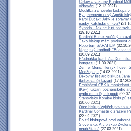
Církev a vakcíny Kardinál Müll
očkování
(12.12.2021)
Modlitba za nového biskupa b
Byl jmenován nový Apoštolský 
Karol Dučák: Jaký je správný 
nauky Katolické církve?
(31.10
Synoda - Jak se k ní postavit, 
(19.10.2021)
Kardinál Burke: vděčný za uzd
'Jako biskup mám povinnost dů
Robertem SARAHEM
(02.10.2
Nigerijský kardinál: "Eucharis
(18.09.2021)
Přednáška kardinála Dominika
kongresu
(11.09.2021)
Zemřel Mons. Henryk Hoser, SA
Medžugorje
(14.08.2021)
Děkovný list arcibiskupa Ján
(kritizované) kázání
(17.07.202
Prohlášení ČBK k manželství 
(Ke+) Kázání poznaňského arc
cyrilo-metodějské pouti
(09.07
Stanovisko Komise biskupů zem
(30.06.2021)
Otec biskup Vojtěch povzbuzu
Kardinál Comastri o zrazení 
(22.04.2021)
Polští biskupové proti vakcíně
Slovensko: Arcibiskup Zvolens
neudržitelné
(27.03.2021)