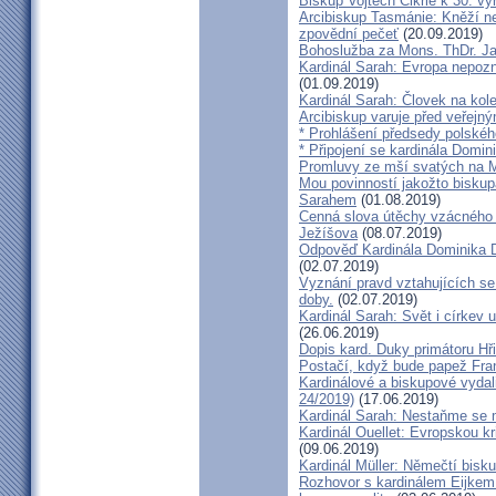
Biskup Vojtěch Cikrle k 30. v
Arcibiskup Tasmánie: Kněží n
zpovědní pečeť
(20.09.2019)
Bohoslužba za Mons. ThDr. Ja
Kardinál Sarah: Evropa nepozn
(01.09.2019)
Kardinál Sarah: Človek na kol
Arcibiskup varuje před veřejn
* Prohlášení předsedy polskéh
* Připojení se kardinála Domi
Promluvy ze mší svatých na Ml
Mou povinností jakožto biskup
Sarahem
(01.08.2019)
Cenná slova útěchy vzácného 
Ježíšova
(08.07.2019)
Odpověď Kardinála Dominika D
(02.07.2019)
Vyznání pravd vztahujících se
doby.
(02.07.2019)
Kardinál Sarah: Svět i církev u
(26.06.2019)
Dopis kard. Duky primátoru Hř
Postačí, když bude papež Fran
Kardinálové a biskupové vydali 
24/2019)
(17.06.2019)
Kardinál Sarah: Nestaňme se m
Kardinál Ouellet: Evropskou k
(09.06.2019)
Kardinál Müller: Němečtí bisk
Rozhovor s kardinálem Eijkem: