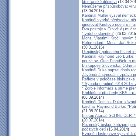
křesťanské dědictví
(18.04.20
Nemůžeme přizpůsobovat víru d
(13.04.2015)
Kardinál Műller vyzval němec
Kardinál vytýká předsedovi 
ignorovat Kristovo učení o ma
Dva postoje v Církvi: A) muče
"tvrdého slovníku"
(26.03.2015
Mons. Vlastimil Kročil novým
Referendum - Mons. Ján Sokol:
(30.01.2015)
Ukrajinský patriarcha Filaret kr
Kardinál Raymond Leo Burke: 
pouze sv. Otec František to m
Biskupové Slovenska: Odmítíme
Kardinál Duka napsal dopis r
Závěrečná synodální zpráva p
Reflexe v poločase biskupské
* Synoda o rodině 2014-2015: 
* Zdroje informací a přímé pře
Prohlášení předsedy KBS k ro
(06.09.2014)
Kardinál Dominik Duka: kázání
kardinál Raymond Burke: "Pot
(21.08.2014)
Biskup Atanáš SCHNEIDER: "Na
(20.07.2014)
Řezenský biskup kritizuje gen
počatých dětí
(16.04.2014)
Evropští biskupové vyzvali k 