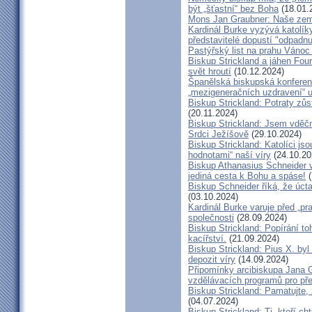
být „šťastní“ bez Boha
(18.01.
Mons Jan Graubner: Naše ze
Kardinál Burke vyzývá katolíky,
představitelé dopustí "odpadnu
Pastýřský list na prahu Vánoc
Biskup Strickland a jáhen Four
svět hroutí
(10.12.2024)
Španělská biskupská konferenc
„mezigeneračních uzdravení“ u
Biskup Strickland: Potraty zů
(20.11.2024)
Biskup Strickland: Jsem vděčn
Srdci Ježíšově
(29.10.2024)
Biskup Strickland: Katolíci jso
hodnotami“ naší víry
(24.10.20
Biskup Athanasius Schneider vy
jediná cesta k Bohu a spáse!
(
Biskup Schneider říká, že úct
(03.10.2024)
Kardinál Burke varuje před „pr
společnosti
(28.09.2024)
Biskup Strickland: Popírání to
kacířství.
(21.09.2024)
Biskup Strickland: Pius X. by
depozit víry
(14.09.2024)
Připomínky arcibiskupa Jana 
vzdělávacích programů pro pře
Biskup Strickland: Pamatujte,
(04.07.2024)
Biskup Strickland: Ti, kteří ch