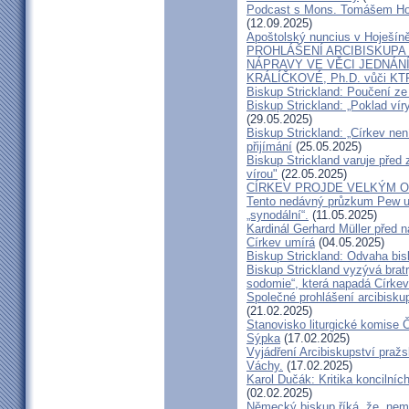
Podcast s Mons. Tomášem Ho
(12.09.2025)
Apoštolský nuncius v Hoješín
PROHLÁŠENÍ ARCIBISKUPA
NÁPRAVY VE VĚCI JEDNÁNÍ
KRÁLÍČKOVÉ, Ph.D. vůči KT
Biskup Strickland: Poučení 
Biskup Strickland: „Poklad ví
(29.05.2025)
Biskup Strickland: „Církev nen
přijímání
(25.05.2025)
Biskup Strickland varuje před 
vírou"
(22.05.2025)
CÍRKEV PROJDE VELKÝM O
Tento nedávný průzkum Pew uk
„synodální“.
(11.05.2025)
Kardinál Gerhard Müller před 
Církev umírá
(04.05.2025)
Biskup Strickland: Odvaha bi
Biskup Strickland vyzývá bratry
sodomie“, která napadá Církev
Společné prohlášení arcibisk
(21.02.2025)
Stanovisko liturgické komise
Sýpka
(17.02.2025)
Vyjádření Arcibiskupství pra
Váchy.
(17.02.2025)
Karol Dučák: Kritika koncilníc
(02.02.2025)
Německý biskup říká, že „nem