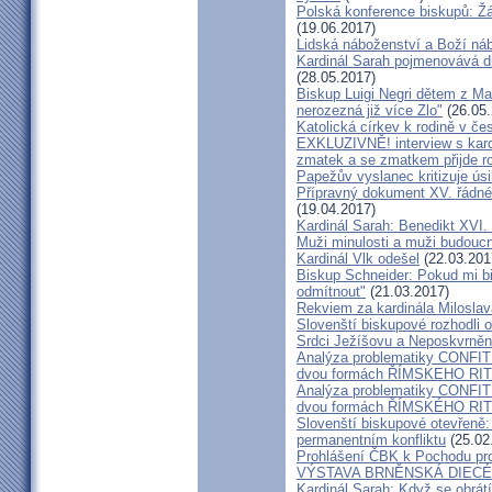
Polská konference biskupů: Žá
(19.06.2017)
Lidská náboženství a Boží ná
Kardinál Sarah pojmenovává dik
(28.05.2017)
Biskup Luigi Negri dětem z Ma
nerozezná již více Zlo"
(26.05.
Katolická církev k rodině v če
EXKLUZIVNĚ! interview s kar
zmatek a se zmatkem přijde ro
Papežův vyslanec kritizuje úsi
Přípravný dokument XV. řádné
(19.04.2017)
Kardinál Sarah: Benedikt XVI
Muži minulosti a muži budoucno
Kardinál Vlk odešel
(22.03.201
Biskup Schneider: Pokud mi bi
odmítnout"
(21.03.2017)
Rekviem za kardinála Milosla
Slovenští biskupové rozhodli
Srdci Ježíšovu a Neposkvrně
Analýza problematiky CON
dvou formách ŘÍMSKEHO RITU
Analýza problematiky CON
dvou formách ŘÍMSKÉHO RIT
Slovenští biskupové otevřeně:
permanentním konfliktu
(25.02
Prohlášení ČBK k Pochodu pro 
VÝSTAVA BRNĚNSKÁ DIECÉ
Kardinál Sarah: Když se obrát