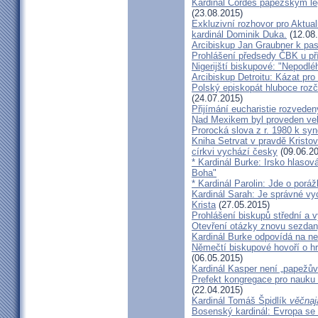
Kardinál Cordes papežským l
(23.08.2015)
Exkluzivní rozhovor pro Aktual
kardinál Dominik Duka.
(12.08
Arcibiskup Jan Graubner k pa
Prohlášení předsedy ČBK u pří
Nigerijští biskupové: "Nepodl
Arcibiskup Detroitu: Kázat pro
Polský episkopát hluboce rozča
(24.07.2015)
Přijímání eucharistie rozveden
Nad Mexikem byl proveden ve
Prorocká slova z r. 1980 k syn
Kniha Setrvat v pravdě Kristov
církvi vychází česky
(09.06.20
* Kardinál Burke: Irsko hlaso
Boha"
* Kardinál Parolin: Jde o poráž
Kardinál Sarah: Je správné vy
Krista
(27.05.2015)
Prohlášení biskupů střední a 
Otevření otázky znovu sezdan
Kardinál Burke odpovídá na ne
Němečtí biskupové hovoří o hr
(06.05.2015)
Kardinál Kasper není „papežův
Prefekt kongregace pro nauku 
(22.04.2015)
Kardinál Tomáš Špidlík
věčnaj
Bosenský kardinál: Evropa se