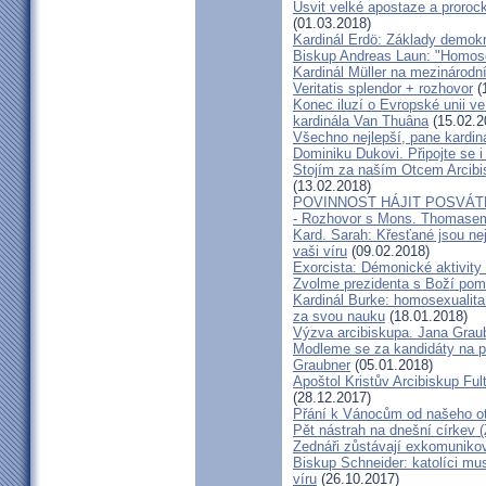
Úsvit velké apostaze a proroc
(01.03.2018)
Kardinál Erdö: Základy demokra
Biskup Andreas Laun: "Homos
Kardinál Müller na mezinárodní
Veritatis splendor + rozhovor
(
Konec iluzí o Evropské unii ve
kardinála Van Thuâna
(15.02.2
Všechno nejlepší, pane kardiná
Dominiku Dukovi. Připojte se i
Stojím za naším Otcem Arcib
(13.02.2018)
POVINNOST HÁJIT POSVÁT
- Rozhovor s Mons. Thomase
Kard. Sarah: Křesťané jsou ne
vaši víru
(09.02.2018)
Exorcista: Démonické aktivity
Zvolme prezidenta s Boží pom
Kardinál Burke: homosexualita
za svou nauku
(18.01.2018)
Výzva arcibiskupa. Jana Grau
Modleme se za kandidáty na pr
Graubner
(05.01.2018)
Apoštol Kristův Arcibiskup Ful
(28.12.2017)
Přání k Vánocům od našeho ot
Pět nástrah na dnešní církev (
Zednáři zůstávají exkomunikova
Biskup Schneider: katolíci mus
víru
(26.10.2017)