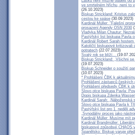
Lásku není možné oddělit od p
ve smrtelném hříchu, není to 
(26.10.2023)
Biskup Strickland: Kristus zalo
cestou ke spáse
(30.09.2023)
Kardinál Müller: "Falešní pror
prosazení Agendy OSN 2030
(
Vladyka Milan Chautur: Nezra
Pastýřský list biskupa Pavla o
Kardinál Robert Sarah hostem 
Katoličtí biskupové kritizovali
potratech
(22.07.2023)
Svatý rok se blíží...
(19.07.20
Biskup Strickland: „Všichni se
(19.07.2023)
Biskup Schneider o soužití p
(10.07.2023)
* Prohlášení ČBK k aktuálnímu
Prohlášení zástupců českých c
Prohlášení předsedy ČBK k út
Slovo otce biskupa Pavla: Pov
Dopis biskupa Zdenka Wasserb
Kardinál Sarah: „Náboženská 
Slovo otce biskupa Pavla k Tří
Pastýřský list pro 1. neděli ad
„Synodálny proces jako nástro
Kardinál Müller: Musíme mít p
Kardinál Brandmüller: Liberální
biskupové způsobují CHAOS v 
Španělsko: Biskup varuje před