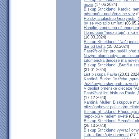
nežijí
(17.06.2024)
Biskup Strickland: Katolíci ne
odstranění nadpřirozené víry
(0
Polský arcibiskup Górzyński: 
by se vyplatilo umírat!
(06.05.
Homilie pronesena při inaugur
Homofobie "neexistuje", říká 
(16.03.2024)
Biskup Strickland: "Naší jedin
dar od Boha
(15.02.2024)
Pastýřský list pro neděli pře
Novým olomouckým arcibiskup
Litoměřická diecéze má novéh
Biskup Strickland: „Bratři a se
(31.01.2024)
List biskupa Pavla
(28.01.2024
Kardinál Burke: Je třeba „opr
Ježíšových slov proti rozvodu
Videolist brněnské diecéze "
Pastýřský list biskupa Pav
(17.12.2023)
Kardinál Müller: Biskupové mus
přizpůsobovat politickým elitá
Biskup Strickland: Připoutejte
nepokojů v našem světě
(01.1
Biskup Strickland: Sexuální ak
(29.10.2023)
Biskup Strickland vyvrací omyl
listu zdůrazňuje obrácení
(27.1