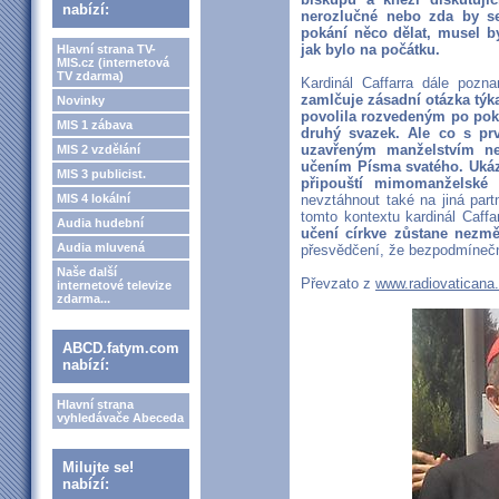
nabízí:
nerozlučné nebo zda by se
pokání něco dělat, musel by 
jak bylo na počátku.
Hlavní strana TV-
MIS.cz (internetová
TV zdarma)
Kardinál Caffarra dále poz
zamlčuje zásadní otázka týka
Novinky
povolila rozvedeným po pokán
MIS 1 zábava
druhý svazek. Ale co s pr
uzavřeným manželstvím n
MIS 2 vzdělání
učením Písma svatého. Ukázal
MIS 3 publicist.
připouští mimomanželské s
MIS 4 lokální
nevztáhnout také na jiná par
tomto kontextu kardinál Caffa
Audia hudební
učení církve zůstane nezmě
Audia mluvená
přesvědčení, že bezpodmínečn
Naše další
Převzato z
www.radiovaticana
internetové televize
zdarma...
ABCD.fatym.com
nabízí:
Hlavní strana
vyhledávače Abeceda
Milujte se!
nabízí: