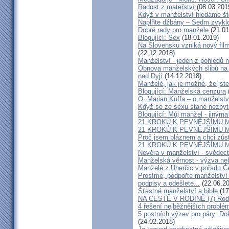
Radost z mateřství
(08.03.201
Když v manželství hledáme ště
Naplňte džbány – Sedm zvyklo
Dobré rady pro manžele
(21.01
Blogující: Sex
(18.01.2019)
Na Slovensku vzniká nový fil
(22.12.2018)
Manželství - jeden z pohledů n
Obnova manželských slibů na 
nad Dyjí
(14.12.2018)
Manželé, jak je možné, že jste
Blogující: Manželská cenzura
O. Marian Kuffa – o manželst
Když se ze sexu stane nezbyt
Blogující: Můj manžel - jiným
21 KROKŮ K PEVNĚJŠÍMU M
21 KROKŮ K PEVNĚJŠÍMU M
Proč jsem bláznem a chci zůst
21 KROKŮ K PEVNĚJŠÍMU M
Nevěra v manželství - svědect
Manželská věrnost - výzva ne
Manželé z Uherčic v pořadu Č
Prosíme, podpořte manželství m
podpisy a odešlete...
(22.06.20
Šťastné manželství a bible
(17
NA CESTĚ V RODINĚ (7) Rodiče
4 řešení nejběžnějších problé
5 postních výzev pro páry: Do
(24.02.2018)