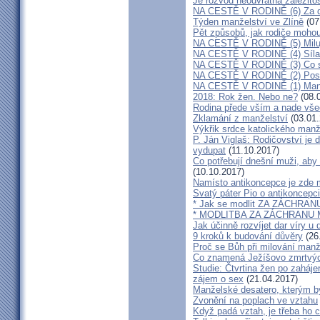
Je rozvod neodvratná záležito
NA CESTĚ V RODINĚ (6) Za d
Týden manželství ve Zlíně
(07
Pět způsobů, jak rodiče mohou
NA CESTĚ V RODINĚ (5) Milu
NA CESTĚ V RODINĚ (4) Síla
NA CESTĚ V RODINĚ (3) Co s
NA CESTĚ V RODINĚ (2) Poslo
NA CESTĚ V RODINĚ (1) Manž
2018: Rok žen. Nebo ne?
(08.
Rodina přede vším a nade vš
Zklamání z manželství
(03.01.
Výkřik srdce katolického manž
P. Ján Viglaš: Rodičovství je 
vydupat
(11.10.2017)
Co potřebují dnešní muži, aby
(10.10.2017)
Namísto antikoncepce je zde mi
Svatý páter Pio o antikoncepci
* Jak se modlit ZA ZÁCHRA
* MODLITBA ZA ZÁCHRANU
Jak účinně rozvíjet dar víry u 
9 kroků k budování důvěry
(26
Proč se Bůh při milování man
Co znamená Ježíšovo zmrtvých
Studie: Čtvrtina žen po zaháje
zájem o sex
(21.04.2017)
Manželské desatero, kterým by
Zvonění na poplach ve vztahu
Když padá vztah, je třeba ho c