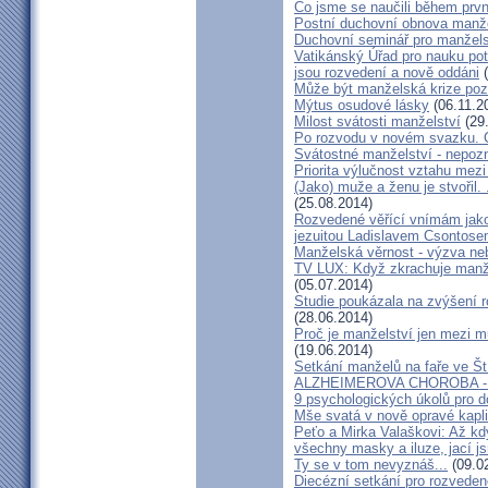
Co jsme se naučili během prvn
Postní duchovní obnova manž
Duchovní seminář pro manžel
Vatikánský Úřad pro nauku potv
jsou rozvedení a nově oddáni
(
Může být manželská krize poz
Mýtus osudové lásky
(06.11.2
Milost svátosti manželství
(29
Po rozvodu v novém svazku. C
Svátostné manželství - nepoz
Priorita výlučnost vztahu mezi
(Jako) muže a ženu je stvořil.
(25.08.2014)
Rozvedené věřící vnímám jako
jezuitou Ladislavem Csontos
Manželská věrnost - výzva ne
TV LUX: Když zkrachuje manžel
(05.07.2014)
Studie poukázala na zvýšení r
(28.06.2014)
Proč je manželství jen mezi m
(19.06.2014)
Setkání manželů na faře ve Št
ALZHEIMEROVA CHOROBA - d
9 psychologických úkolů pro d
Mše svatá v nově opravé kapl
Peťo a Mirka Valaškovi: Až kd
všechny masky a iluze, jací j
Ty se v tom nevyznáš...
(09.0
Diecézní setkání pro rozveden