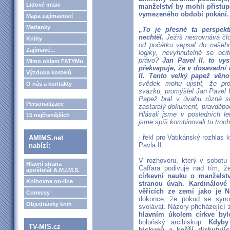
Lidové misie
manželství by mohli přistup
vymezeného období pokání.
Mapa zajímavostí
Marianky
„
To je přesně ta perspekt
nechtěl.
Ježíš nesrovnává člo
Knihy
od počátku vepsal do našeho
Zajímavé...
logiky, nevyhnutelně se oc
právo?
Jan Pavel II. to vys
Mimo oblast FATYMu
překvapuje, že v dosavadní 
Výzdoba kostelů
II. Tento velký papež věno
svědek mohu ujistit, že pr
O nás a kontakty
svazku, promýšlel Jan Pavel I
Papež bral v úvahu různé si
Personalizace
zastaralý dokument, pravděpo
Hlásali jsme v posledních l
15 nejčtenějších
jsme spíš kombinovali tu troc
- řekl pro Vatikánský rozhlas 
AMIMS.net
Pavla II.
nabízí:
V rozhovoru, který v sobotu u
Hlavní strana
Caffara podivuje nad tím, 
apoštolát A.M.I.M.S.
církevní nauku o manželstv
Knihovna on-line
stranou úvah. Kardinálové 
věřících ze zemí jako je
Comicsy
dokonce, že pokud se syno
Objednávky knih
svolávat. Názory přicházející 
hlavním úkolem církve byl
boloňský arcibiskup.
Kdyby d
TV-MIS.cz
biskupů a kněží diskutují