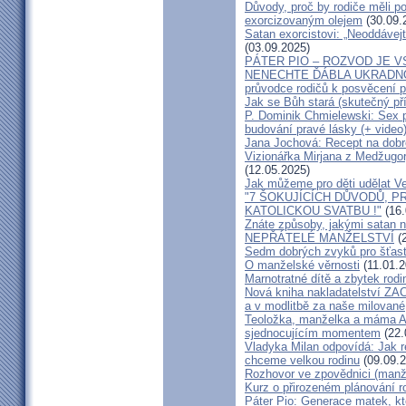
Důvody, proč by rodiče měli 
exorcizovaným olejem
(30.09.
Satan exorcistovi: „Neoddávejt
(03.09.2025)
PÁTER PIO – ROZVOD JE 
NENECHTE ĎÁBLA UKRADNOU
průvodce rodičů k posvěcení p
Jak se Bůh stará (skutečný př
P. Dominik Chmielewski: Sex 
budování pravé lásky (+ video
Jana Jochová: Recept na dobr
Vizionářka Mirjana z Medžugorj
(12.05.2025)
Jak můžeme pro děti udělat Ve
"7 ŠOKUJÍCÍCH DŮVODŮ, P
KATOLICKOU SVATBU !"
(16.
Znáte způsoby, jakými satan n
NEPŘÁTELÉ MANŽELSTVÍ
(2
Sedm dobrých zvyků pro šťas
O manželské věrnosti
(11.01.2
Marnotratné dítě a zbytek rodi
Nová kniha nakladatelství ZAC
a v modlitbě za naše milované, k
Teoložka, manželka a máma A
sjednocujícím momentem
(22.
Vladyka Milan odpovídá: Jak r
chceme velkou rodinu
(09.09.2
Rozhovor ve zpovědnici (man
Kurz o přirozeném plánování r
Páter Pio: Generace matek, kt