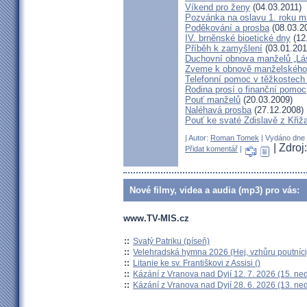
Víkend pro ženy
(04.03.2011)
Pozvánka na oslavu 1. roku m
Poděkování a prosba
(08.03.2
IV. brněnské bioetické dny
(12
Příběh k zamyšlení
(03.01.201
Duchovní obnova manželů „Lás
Zveme k obnově manželského 
Telefonní pomoc v těžkostech 
Rodina prosí o finanční pomoc
Pouť manželů
(20.03.2009)
Naléhavá prosba
(27.12.2008)
Pouť ke svaté Zdislavě z Křiž
| Autor:
Roman Tomek
| Vydáno dne 1
| Zdro
Přidat komentář
|
Nové filmy, videa a audia (mp3) pro vás:
www.TV-MIS.cz
::
Svatý Patriku (píseň)
::
Velehradská hymna 2026 (Hej, vzhůru poutníci
::
Litanie ke sv. Františkovi z Assisi ()
::
Kázání z Vranova nad Dyjí 12. 7. 2026 (15. ne
::
Kázání z Vranova nad Dyjí 28. 6. 2026 (13. ne