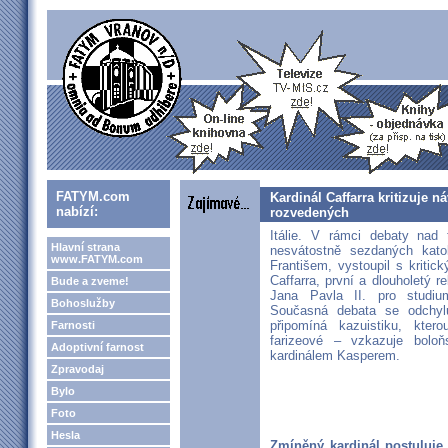
FATYM.com
Kardinál Caffarra kritizuje n
nabízí:
rozvedených
Itálie. V rámci debaty nad
Hlavní strana
nesvátostně sezdaných kato
www.FATYM.com
Františem, vystoupil s kritic
Caffarra, první a dlouholetý r
Bude a zveme!
Jana Pavla II. pro studiu
Bohoslužby
Současná debata se odchyl
připomíná kazuistiku, ktero
Farnosti
farizeové – vzkazuje boloň
Adoptivní farnost
kardinálem Kasperem.
Zpravodaj
Bylo
Foto
Hesla
Zmíněný kardinál postuluje