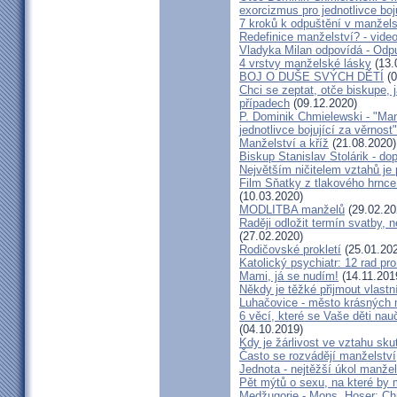
exorcizmus pro jednotlivce boj
7 kroků k odpuštění v manžels
Redefinice manželství? - vide
Vladyka Milan odpovídá - Odp
4 vrstvy manželské lásky
(13.
BOJ O DUŠE SVÝCH DĚTÍ
(0
Chci se zeptat, otče biskupe, 
případech
(09.12.2020)
P. Dominik Chmielewski - "Man
jednotlivce bojující za věrnost"
Manželství a kříž
(21.08.2020)
Biskup Stanislav Stolárik - do
Největším ničitelem vztahů je 
Film Sňatky z tlakového hrnce
(10.03.2020)
MODLITBA manželů
(29.02.20
Raději odložit termín svatby, 
(27.02.2020)
Rodičovské prokletí
(25.01.20
Katolický psychiatr: 12 rad pr
Mami, já se nudím!
(14.11.201
Někdy je těžké přijmout vlastní
Luhačovice - město krásných 
6 věcí, které se Vaše děti na
(04.10.2019)
Kdy je žárlivost ve vztahu s
Často se rozvádějí manželství,
Jednota - nejtěžší úkol manžel
Pět mýtů o sexu, na které by
Medžugorje - Mons. Hoser: Chra