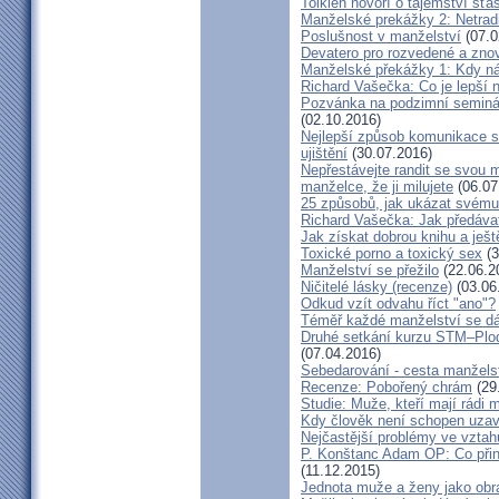
Tolkien hovoří o tajemství šť
Manželské prekážky 2: Netrad
Poslušnost v manželství
(07.0
Devatero pro rozvedené a zn
Manželské překážky 1: Kdy n
Richard Vašečka: Co je lepší 
Pozvánka na podzimní seminá
(02.10.2016)
Nejlepší způsob komunikace s
ujištění
(30.07.2016)
Nepřestávejte randit se svou 
manželce, že ji milujete
(06.07
25 způsobů, jak ukázat svému
Richard Vašečka: Jak předávat
Jak získat dobrou knihu a ješt
Toxické porno a toxický sex
(3
Manželství se přežilo
(22.06.2
Ničitelé lásky (recenze)
(03.06
Odkud vzít odvahu říct "ano"?
Téměř každé manželství se dá
Druhé setkání kurzu STM–Plodn
(07.04.2016)
Sebedarování - cesta manžels
Recenze: Pobořený chrám
(29
Studie: Muže, kteří mají rádi
Kdy člověk není schopen uzav
Nejčastější problémy ve vztah
P. Konštanc Adam OP: Co přin
(11.12.2015)
Jednota muže a ženy jako ob