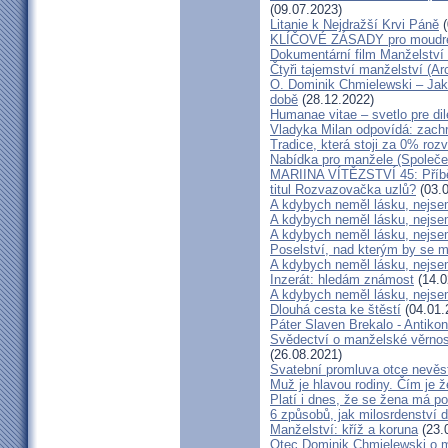
(09.07.2023)
Litanie k Nejdražší Krvi Páně
(
KLÍČOVÉ ZÁSADY pro moudré
Dokumentární film Manželství 
Čtyři tajemství manželství (Ar
O. Dominik Chmielewski – Jak 
době
(28.12.2022)
Humanae vitae – svetlo pre di
Vladyka Milan odpovídá: zachr
Tradice, která stoji za 0% roz
Nabídka pro manžele (Společen
MARIINA VÍTĚZSTVÍ 45: Příbě
titul Rozvazovačka uzlů?
(03.0
A kdybych neměl lásku, nejsem
A kdybych neměl lásku, nejsem
A kdybych neměl lásku, nejsem
Poselství, nad kterým by se 
A kdybych neměl lásku, nejsem
Inzerát: hledám známost
(14.0
A kdybych neměl lásku, nejsem
Dlouhá cesta ke štěstí
(04.01.
Páter Slaven Brekalo - Antiko
Svědectví o manželské věrnost
(26.08.2021)
Svatební promluva otce nevěs
Muž je hlavou rodiny. Čím je 
Platí i dnes, že se žena má 
6 způsobů, jak milosrdenství d
Manželství: kříž a koruna
(23.
Otec Dominik Chmielewski o m