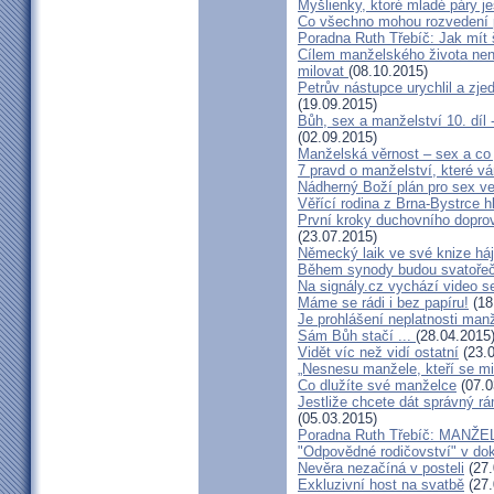
Myšlienky, ktoré mladé páry je
Co všechno mohou rozvedení p
Poradna Ruth Třebíč: Jak mít 
Cílem manželského života nen
milovat
(08.10.2015)
Petrův nástupce urychlil a zj
(19.09.2015)
Bůh, sex a manželství 10. díl
(02.09.2015)
Manželská věrnost – sex a co 
7 pravd o manželství, které v
Nádherný Boží plán pro sex v
Věřící rodina z Brna-Bystrce 
První kroky duchovního doprov
(23.07.2015)
Německý laik ve své knize há
Během synody budou svatořečen
Na signály.cz vychází video s
Máme se rádi i bez papíru!
(18
Je prohlášení neplatnosti manž
Sám Bůh stačí ...
(28.04.2015
Vidět víc než vidí ostatní
(23.0
„Nesnesu manžele, kteří se milu
Co dlužíte své manželce
(07.0
Jestliže chcete dát správný rám
(05.03.2015)
Poradna Ruth Třebíč: MANŽ
"Odpovědné rodičovství" v do
Nevěra nezačíná v posteli
(27.
Exkluzivní host na svatbě
(27.