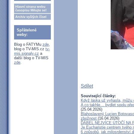
Hlavní strana webu
časopisu Milujte se!
Archiv vyšlých čísel
Spřátelené
weby:
Blog o FATYMu
zde
,
blog o TV-MIS.cz
tv-
mis.signaly.cz
a
další blog o TV-MIS
zde
.
Sdílet
Související články:
Když láska už vyhasla, můžu 
A co takhle… bydlet spolu pře
(25.04.2026)
Blahoslavený Lucien Botovasoa
zbožnost
(16.04.2026)
ĎÁBEL NEJVÍCE ÚTOČÍ NA R
Je Eucharistie centrem tvého 
6 způsobů, jak milosrdenství d