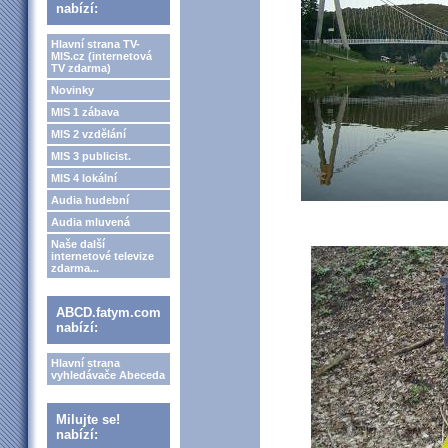
nabízí:
Hlavní strana TV-
MIS.cz (internetová
TV zdarma)
Novinky
MIS 1 zábava
MIS 2 vzdělání
MIS 3 publicist.
MIS 4 lokální
Audia hudební
Audia mluvená
Naše další
internetové televize
zdarma...
ABCD.fatym.com
nabízí:
Hlavní strana
vyhledávače Abeceda
Milujte se!
nabízí: