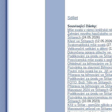
Sdílet
Související články:
Mše svatá v rámci kněžské re
Žehnání nového hasičského vo
Štítarech
(24.05.2026)
Křest ve Štítarech
(12.05.2026
Svatomatějská mše svatá
(27.
Velikonoční setkání s dětmi
(1
Dokončena oprava střechy ve 
Poděkování za úrodu ve Štíta
Posvícenská mše svatá s pod
Ohlédnutí za biřmováním ve Š
Pozvánka na slavnost Biřmová
Poutní mše svatá ke sv. Jiří v
Příprava na biřmování ve Štít
Poděkování za úrodu ve Štíta
FOTO: Boží Tělo ve Štítarech
Příprava na biřmování ve Štít
Masopust 2024 ve Štítarech
(2
Poděkování za úrodu ve Štíta
Pozvánka na posvícenskou mš
Štítarech
(10.09.2023)
Kříž u Štítar - pomůže někdo 
Masopustní průvod ve Štítare