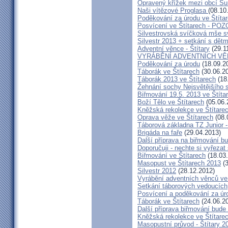
Opravený křížek mezi obcí Šu
Naši vítězové Proglasa
(08.10
Poděkování za úrodu ve Štíta
Posvícení ve Štítarech - P
Silvestrovská svíčková mše sv
Silvestr 2013 + setkání s dětm
Adventní věnce - Štítary
(29.1
VYRÁBĚNÍ ADVENTNÍCH V
Poděkování za úrodu
(18.09.2
Táborák ve Štítarech
(30.06.2
Táborák 2013 ve Štítarech
(18
Žehnání sochy Nejsvětějšího s
Biřmování 19.5. 2013 ve Štíta
Boží Tělo ve Štítarech
(05.06.
Kněžská rekolekce ve Štítare
Oprava věže ve Štítarech
(08.
Táborová základna TZ Junior -
Brigáda na faře
(29.04.2013)
Další příprava na biřmování bu
Doporučuji - nechte si vyřezat
Biřmování ve Štítarech
(18.03
Masopust ve Štítarech 2013
(3
Silvestr 2012
(28.12.2012)
Vyrábění adventních věnců ve
Setkání táborových vedoucích
Posvícení a poděkování za úro
Táborák ve Štítarech
(24.06.2
Další příprava biřmování bude 
Kněžská rekolekce ve Štítare
Masopustní průvod - Štítary 2