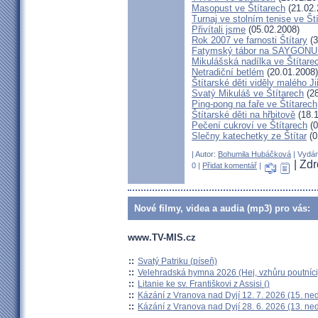
Masopust ve Štítarech
(21.02.
Turnaj ve stolním tenise ve Št
Přivítali jsme
(05.02.2008)
Rok 2007 ve farnosti Štítary
(3
Fatymský tábor na SAYGONU
Mikulášská nadílka ve Štítare
Netradiční betlém
(20.01.2008)
Štítarské děti viděly malého J
Svatý Mikuláš ve Štítarech
(28
Ping-pong na faře ve Štítarech
Štítarské děti na hřbitově
(18.1
Pečení cukroví ve Štítarech
(0
Slečny katechetky ze Štítar
(0
| Autor:
Bohumila Hubáčková
| Vydán
| Zd
0 |
Přidat komentář
|
Nové filmy, videa a audia (mp3) pro vás:
www.TV-MIS.cz
::
Svatý Patriku (píseň)
::
Velehradská hymna 2026 (Hej, vzhůru poutníci
::
Litanie ke sv. Františkovi z Assisi ()
::
Kázání z Vranova nad Dyjí 12. 7. 2026 (15. ne
::
Kázání z Vranova nad Dyjí 28. 6. 2026 (13. ne