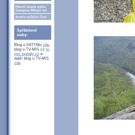
Hlavní strana webu
časopisu Milujte se!
Archiv vyšlých čísel
Spřátelené
weby:
Blog o FATYMu
zde
,
blog o TV-MIS.cz
tv-
mis.signaly.cz
a
další blog o TV-MIS
zde
.