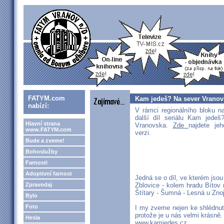
FATYM.com
Kam jedeš? Na sever Vranov
nabízí:
V rámci regionálního bloku n
další díl seriálu Kam jedeš
Hlavní strana
Vranovska.
Zde
najdete je
www.FATYM.com
verzi.
Bude a zveme!
Bohoslužby
Farnosti
Adoptivní farnost
Jedná se o díl, ve kterém jsou 
Zpravodaj
Zblovice - kolem hradu Bítov 
Štítary - Šumná - Lesná u Zno
Bylo
Foto
I my zveme nejen ke shlédnutí 
protože je u nás velmi krásně.
Hesla
www.kamjedes.cz