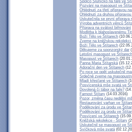
Spolčo Sluníčko na faře ve Št
Pozvání na masopust ve Štíta
Ohlédnutí za třetí přípravou n
Ohlédnutí za druhou přípravou
Uskutečnila se první příprava 
Výroba adventních věnců Štít
Příprava na svátost biřmování
Modlitba k blahoslavenému T
Boží Tělo ve Štítarech
(10.06.
Zveme na kněžskou rekolekci 
Boží Tělo ve Štítarech
(22.05.
Děkujeme za sponzorský dar
(
Letošní masopust ve Štítarec
Masopust ve Štítarech
(20.01.
Panna Maria Štítarská
(15.12.
Adorační den ve Štítarech
(12.
Po roce se opět uskutečnil ma
Srdečně zveme na masopustní
Mladí křesťané ve Štítarech
(1
Posvícenská mše svatá ve Ští
Dovolená či tábor na faře?
(14.
Farnost Štítary
(14.03.2016)
Pozor, změna času nedělní mš
Restaurování varhan ve Štítar
Poděkování za úrodu ve Štíta
Poděkování za úrodu ve Štíta
Posvícení ve Štítarech
(15.09
Kněžská rekolekce - Štítary
(2
Uskutečnil se masopust ve Št
Svíčková mše svatá
(02.12.20