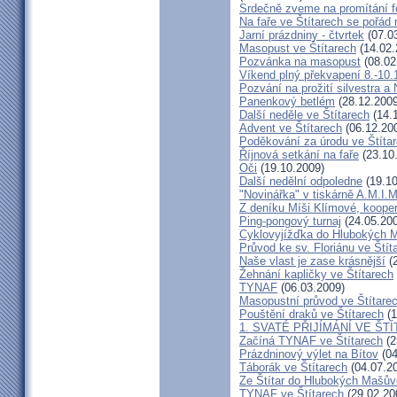
Srdečně zveme na promítání fo
Na faře ve Štítarech se pořád 
Jarní prázdniny - čtvrtek
(07.0
Masopust ve Štítarech
(14.02.
Pozvánka na masopust
(08.02
Víkend plný překvapení 8.-10.
Pozvání na prožití silvestra a
Panenkový betlém
(28.12.2009
Další neděle ve Štítarech
(14.
Advent ve Štítarech
(06.12.20
Poděkování za úrodu ve Štíta
Říjnová setkání na faře
(23.10
Oči
(19.10.2009)
Další nedělní odpoledne
(19.10
"Novinářka" v tiskárně A.M.I.M
Z deníku Míši Klímové, kooper
Ping-pongový turnaj
(24.05.20
Cyklovyjížďka do Hlubokých 
Průvod ke sv. Floriánu ve Štít
Naše vlast je zase krásnější
(2
Žehnání kapličky ve Štítarech
TYNAF
(06.03.2009)
Masopustní průvod ve Štítare
Pouštění draků ve Štítarech
(1
1. SVATÉ PŘIJÍMÁNÍ VE ŠT
Začíná TYNAF ve Štítarech
(2
Prázdninový výlet na Bítov
(04
Táborák ve Štítarech
(04.07.2
Ze Štítar do Hlubokých Mašův
TYNAF ve Štítarech
(29.02.20