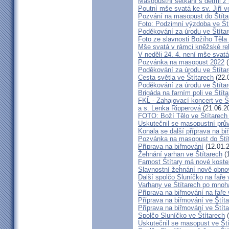
Masopustní setkání s dětmi z 
Poutní mše svatá ke sv. Jiří v
Pozvání na masopust do Štíta
Foto: Podzimní výzdoba ve Št
Poděkování za úrodu ve Štíta
Foto ze slavnosti Božího Těla
Mše svatá v rámci kněžské re
V neděli 24. 4. není mše sva
Pozvánka na masopust 2022
(
Poděkování za úrodu ve Štíta
Cesta světla ve Štítarech
(22.
Poděkování za úrodu ve Štíta
Brigáda na farním poli ve Štíta
FKL - Zahajovací koncert ve Š
a s. Lenka Ripperová
(21.06.2
FOTO: Boží Tělo ve Štítarech
Uskutečnil se masopustní prů
Konala se další příprava na bi
Pozvánka na masopust do Ští
Příprava na biřmování
(12.01.
Žehnání varhan ve Štítarech
(1
Farnost Štítary má nové koste
Slavnostní žehnání nově obno
Další spolčo Sluníčko na faře 
Varhany ve Štítarech po mnoha
Příprava na biřmování na faře 
Příprava na biřmování ve Štít
Příprava na biřmování ve Štít
Spolčo Sluníčko ve Štítarech
(
Uskutečnil se masopust ve Št