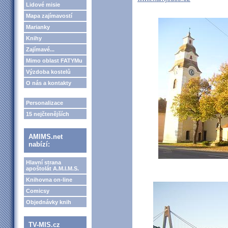
Lidové misie
Mapa zajímavostí
Marianky
Knihy
Zajímavé...
Mimo oblast FATYMu
Výzdoba kostelů
O nás a kontakty
Personalizace
15 nejčtenějších
AMIMS.net
nabízí:
Hlavní strana
apoštolát A.M.I.M.S.
Knihovna on-line
Comicsy
Objednávky knih
TV-MIS.cz