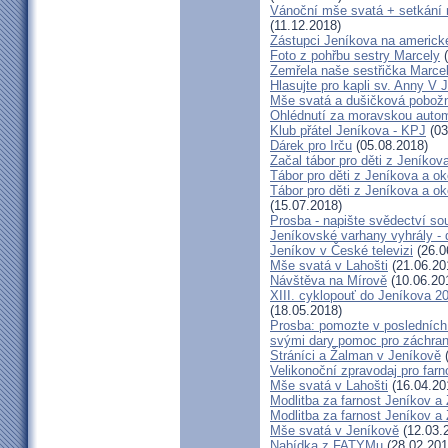
Vánoční mše svatá + setkání
(11.12.2018)
Zástupci Jeníkova na americk
Foto z pohřbu sestry Marcely
(
Zemřela naše sestřička Marce
Hlasujte pro kapli sv. Anny V 
Mše svatá a dušičková pobožn
Ohlédnutí za moravskou autom
Klub přátel Jeníkova - KPJ
(03
Dárek pro Irču
(05.08.2018)
Začal tábor pro děti z Jeníkova
Tábor pro děti z Jeníkova a oko
Tábor pro děti z Jeníkova a ok
(15.07.2018)
Prosba - napište svědectví so
Jeníkovské varhany vyhrály - 
Jeníkov v České televizi
(26.0
Mše svatá v Lahošti
(21.06.20
Návštěva na Mírově
(10.06.20
XIII. cyklopouť do Jeníkova 2
(18.05.2018)
Prosba: pomozte v posledních 
svými dary pomoc pro záchran
Stráníci a Žalman v Jeníkově
(
Velikonoční zpravodaj pro far
Mše svatá v Lahošti
(16.04.20
Modlitba za farnost Jeníkov a
Modlitba za farnost Jeníkov a
Mše svatá v Jeníkově
(12.03.
Nabídka z FATYMu
(28.02.201