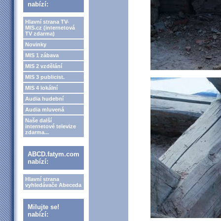
nabízí:
Hlavní strana TV-
MIS.cz (internetová
TV zdarma)
Novinky
MIS 1 zábava
MIS 2 vzdělání
MIS 3 publicist.
MIS 4 lokální
Audia hudební
Audia mluvená
Naše další
internetové televize
zdarma...
ABCD.fatym.com
nabízí:
Hlavní strana
vyhledávače Abeceda
Milujte se!
nabízí: