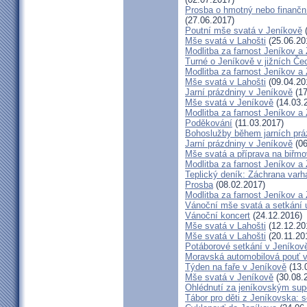
Prosba o hmotný nebo finanční 
(27.06.2017)
Poutní mše svatá v Jeníkově
(
Mše svatá v Lahošti
(25.06.20
Modlitba za farnost Jeníkov a
Turné o Jeníkově v jižních Če
Modlitba za farnost Jeníkov a
Mše svatá v Lahošti
(09.04.20
Jarní prázdniny v Jeníkově
(17
Mše svatá v Jeníkově
(14.03.
Modlitba za farnost Jeníkov a
Poděkování
(11.03.2017)
Bohoslužby během jarních prá
Jarní prázdniny v Jeníkově
(06
Mše svatá a příprava na biřm
Modlitba za farnost Jeníkov a
Teplický deník: Záchrana varh
Prosba
(08.02.2017)
Modlitba za farnost Jeníkov a
Vánoční mše svatá a setkání 
Vánoční koncert
(24.12.2016)
Mše svatá v Lahošti
(12.12.20
Mše svatá v Lahošti
(20.11.20
Potáborové setkání v Jeníko
Moravská automobilová pouť 
Týden na faře v Jeníkově
(13.
Mše svatá v Jeníkově
(30.08.
Ohlédnutí za jeníkovským su
Tábor pro děti z Jeníkovska: 