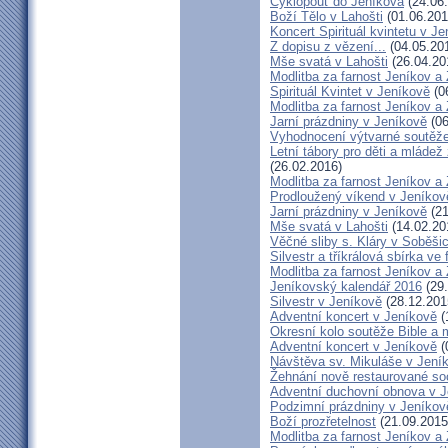
Cyklopouť do Jeníkova
(24.06
Boží Tělo v Lahošti
(01.06.201
Koncert Spirituál kvintetu v J
Z dopisu z vězení...
(04.05.20
Mše svatá v Lahošti
(26.04.20
Modlitba za farnost Jeníkov a
Spirituál Kvintet v Jeníkově
(0
Modlitba za farnost Jeníkov a
Jarní prázdniny v Jeníkově
(06
Vyhodnocení výtvarné soutěž
Letní tábory pro děti a mládež
(26.02.2016)
Modlitba za farnost Jeníkov a
Prodloužený víkend v Jeníkov
Jarní prázdniny v Jeníkově
(21
Mše svatá v Lahošti
(14.02.20
Věčné sliby s. Kláry v Soběši
Silvestr a tříkrálová sbírka ve
Modlitba za farnost Jeníkov a
Jeníkovský kalendář 2016
(29.
Silvestr v Jeníkově
(28.12.201
Adventní koncert v Jeníkově
(
Okresní kolo soutěže Bible a
Adventní koncert v Jeníkově
(
Návštěva sv. Mikuláše v Jení
Žehnání nově restaurované so
Adventní duchovní obnova v 
Podzimní prázdniny v Jeníkov
Boží prozřetelnost
(21.09.2015
Modlitba za farnost Jeníkov a