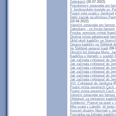
Želénkách
(26.07.2022)
Prázdninový zpravodaj pro far
V Jeníkovském kostele sv. Pet
Poutní mše svatá v Jeníkově
(
Další zázrak na přímluvu Pann
(10.04.2022)
Vánoční zpravodaj pro farnos
Zabrušany - ze života farnosti
Prosba: pomozte vyhrát finanč
Zbožná místa adoptované farn
Úklid okolí kapličky ve Starýc
Oprava kapličky ve Štěrbině 
Ve Štěrbině opravují kapli
(09.
Okružní list biskupa Mons. J
Kaplička u Verneřic v soutěži
Jak začínala cyklopouť do Jen
Jak začínala cyklopouť do Jen
Jak začínala cyklopouť do Jen
Jak začínala cyklopouť do Jen
Jak začínala cyklopouť do Jen
Jak začínala cyklopouť do Jen
XVI. Cyklopouť do Jeníkova
(0
Poutní místa severních Čech 
Poutní místa severních Čech 
Vánoční zpravodaj pro farnos
Ohlédnutí za žehnáním kapličk
Svědectví: Poprvé na pouti v 
Mše svatá v Lahošti, již tento 
Koncert skupiny Nezmaři v Je
Pozvánka na žehnání kapličky 