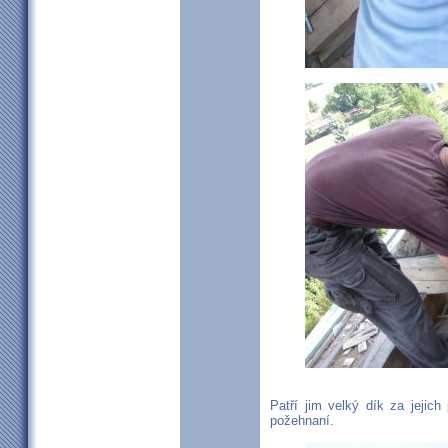
Patří jim velký dík za jejic
požehnaní.