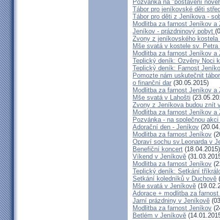
Pozvánka na "postavení novéh
Tábor pro jeníkovské děti střed
Tábor pro děti z Jeníkova - so
Modlitba za farnost Jeníkov a
Jeníkov - prázdninový pobyt
(
Zvony z jeníkovského kostela
Mše svatá v kostele sv. Petra
Modlitba za farnost Jeníkov a
Teplický deník: Ozvěny Noci k
Teplický deník: Farnost Jeníko
Pomozte nám uskutečnit tábor 
o finanční dar
(30.05.2015)
Modlitba za farnost Jeníkov a
Mše svatá v Lahošti
(23.05.20
Zvony z Jeníkova budou znít 
Modlitba za farnost Jeníkov a
Pozvánka - na společnou akci
Adorační den - Jeníkov
(20.04
Modlitba za farnost Jeníkov
(2
Opraví sochu sv.Leonarda v J
Benefiční koncert
(18.04.2015)
Víkend v Jeníkově
(31.03.201
Modlitba za farnost Jeníkov
(2
Teplický deník: Setkání tříkr
Setkání koledníků v Duchově
(
Mše svatá v Jeníkově
(19.02.
Adorace + modlitba za farno
Jarní prázdniny v Jeníkově
(03
Modlitba za farnost Jeníkov
(2
Betlém v Jeníkově
(14.01.201