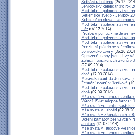
Setkání u betléma
(25.12.2014
Jeníkovský kalendář pro rok 2
Modlitební společenství ve far
Betlémské světlo - Jeníkov 2
Bohoslužba slova + adorace v 
Modlitební společenství ve fa
faře
(07.12.2014)
Prosba o pomoc - najde se ně
Modlitební společenství ve far
Modlitební společenství ve far
Podzimní prázdniny v Jeníkov
Jeníkovské zvony
(05.10.2014
Opravené zvony jsou již ve vě
Žehnání opravených zvonů v 
(27.09.2014)
Modlitební společenství ve far
ohně
(17.09.2014)
Moravská pouť do Jeníkova, jet
Žehnání zvonů v Jeníkově
(16
Modlitební společenství ve far
ohně
(09.09.2014)
Mše svatá ve farnosti Jeník
Výročí 15-let adopce farnosti
Mše svatá ve farním kostele s
Mše svatá v Lahošti
(02.08.20
Mše svatá v Zábrušanech + B
Uctění památky zesnulých v rám
Jeníkov
(31.07.2014)
Mše svatá v Hudcově -vesnice 
Mše svaté ve farnosti Jeníkov