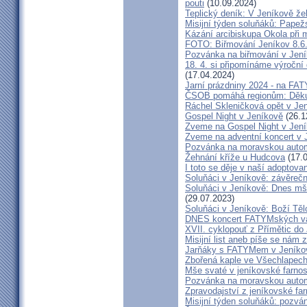
pouti
(10.09.2024)
Teplický deník: V Jeníkově že
Misijní týden soluňáků: Papež
Kázání arcibiskupa Okola při 
FOTO: Biřmování Jeníkov 8.6
Pozvánka na biřmování v Jen
18. 4. si připomínáme výroční
(17.04.2024)
Jarní prázdniny 2024 - na F
ČSOB pomáhá regionům: Děku
Ráchel Skleničková opět v Je
Gospel Night v Jeníkově
(26.1
Zveme na Gospel Night v Jen
Zveme na adventní koncert v 
Pozvánka na moravskou autom
Žehnání kříže u Hudcova
(17.0
I toto se děje v naší adoptovan
Soluňáci v Jeníkově: závěreč
Soluňáci v Jeníkově: Dnes mše
(29.07.2023)
Soluňáci v Jeníkově: Boží Tě
DNES koncert FATYMských va
XVII. cyklopouť z Přímětic do
Misijní list aneb píše se nám 
Jarňáky s FATYMem v Jeníko
Zbořená kaple ve Všechlapech
Mše svaté v jeníkovské farno
Pozvánka na moravskou autom
Zpravodajství z jeníkovské farn
Misijní týden soluňáků: pozvá