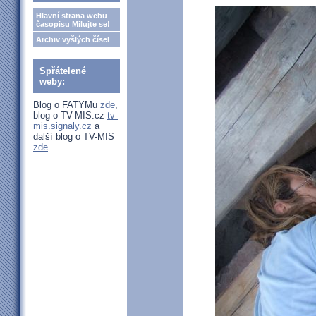
Hlavní strana webu
časopisu Milujte se!
Archiv vyšlých čísel
Spřátelené
weby:
Blog o FATYMu
zde
,
blog o TV-MIS.cz
tv-
mis.signaly.cz
a
další blog o TV-MIS
zde
.