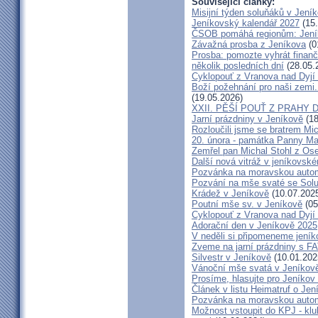
Související články:
Misijní týden soluňáků v Jení
Jeníkovský kalendář 2027
(15.
ČSOB pomáhá regionům: Jeníko
Závažná prosba z Jeníkova
(0
Prosba: pomozte vyhrát finanč
několik posledních dní
(28.05.
Cyklopouť z Vranova nad Dyjí
Boží požehnání pro naši zemi.
(19.05.2026)
XXII. PĚŠÍ POUŤ Z PRAHY 
Jarní prázdniny v Jeníkově
(18
Rozloučili jsme se bratrem Mi
20. února - památka Panny Ma
Zemřel pan Michal Stohl z O
Další nová vitráž v jeníkovsk
Pozvánka na moravskou autom
Pozvání na mše svaté se Sol
Krádež v Jeníkově
(10.07.202
Poutní mše sv. v Jeníkově
(05
Cyklopouť z Vranova nad Dyjí
Adorační den v Jeníkově 2025
V neděli si připomeneme jeník
Zveme na jarní prázdniny s 
Silvestr v Jeníkově
(10.01.202
Vánoční mše svatá v Jeníkov
Prosíme, hlasujte pro Jeníkov
Článek v listu Heimatruf o Jen
Pozvánka na moravskou autom
Možnost vstoupit do KPJ - klu