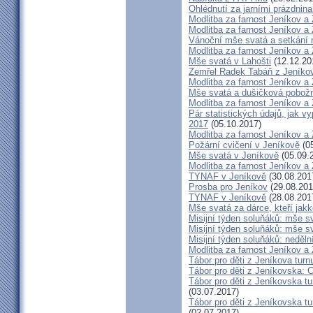
Ohlédnutí za jarními prázdnin
Modlitba za farnost Jeníkov a
Modlitba za farnost Jeníkov a
Vánoční mše svatá a setkání
Modlitba za farnost Jeníkov a
Mše svatá v Lahošti
(12.12.20
Zemřel Radek Tabáň z Jeníko
Modlitba za farnost Jeníkov a
Mše svatá a dušičková pobožn
Modlitba za farnost Jeníkov a
Pár statistických údajů, jak 
2017
(05.10.2017)
Modlitba za farnost Jeníkov a
Požární cvičení v Jeníkově
(05
Mše svatá v Jeníkově
(05.09.
Modlitba za farnost Jeníkov a
TYNAF v Jeníkově
(30.08.201
Prosba pro Jeníkov
(29.08.201
TYNAF v Jeníkově
(28.08.201
Mše svatá za dárce, kteří jakko
Misijní týden soluňáků: mše s
Misijní týden soluňáků: mše 
Misijní týden soluňáků: neděl
Modlitba za farnost Jeníkov a
Tábor pro děti z Jeníkova turn
Tábor pro děti z Jeníkovska: 
Tábor pro děti z Jeníkovska t
(03.07.2017)
Tábor pro děti z Jeníkovska t
(02.07.2017)