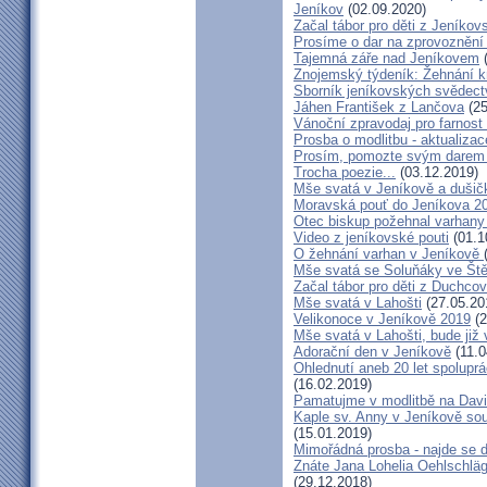
Jeníkov
(02.09.2020)
Začal tábor pro děti z Jeníkov
Prosíme o dar na zprovoznění
Tajemná záře nad Jeníkovem
(
Znojemský týdeník: Žehnání k
Sborník jeníkovských svědect
Jáhen František z Lančova
(25
Vánoční zpravodaj pro farnos
Prosba o modlitbu - aktualizac
Prosím, pomozte svým darem z
Trocha poezie...
(03.12.2019)
Mše svatá v Jeníkově a dušič
Moravská pouť do Jeníkova 2
Otec biskup požehnal varhany
Video z jeníkovské pouti
(01.1
O žehnání varhan v Jeníkově
Mše svatá se Soluňáky ve Ště
Začal tábor pro děti z Duchcov
Mše svatá v Lahošti
(27.05.20
Velikonoce v Jeníkově 2019
(2
Mše svatá v Lahošti, bude již 
Adorační den v Jeníkově
(11.0
Ohlednutí aneb 20 let spolupr
(16.02.2019)
Pamatujme v modlitbě na Dav
Kaple sv. Anny v Jeníkově so
(15.01.2019)
Mimořádná prosba - najde se 
Znáte Jana Lohelia Oehlschlä
(29.12.2018)