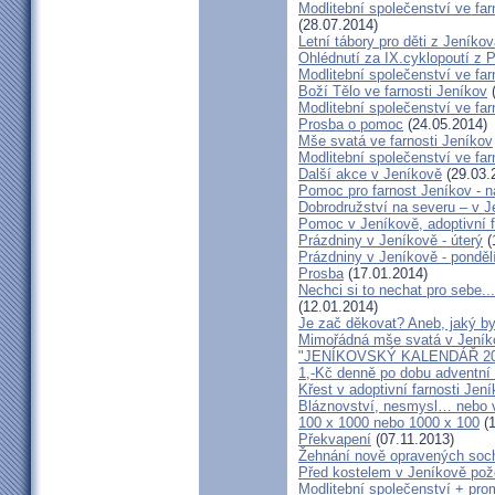
Modlitební společenství ve far
(28.07.2014)
Letní tábory pro děti z Jeníko
Ohlédnutí za IX.cyklopoutí z 
Modlitební společenství ve far
Boží Tělo ve farnosti Jeníkov
(
Modlitební společenství ve far
Prosba o pomoc
(24.05.2014)
Mše svatá ve farnosti Jeníkov
Modlitební společenství ve f
Další akce v Jeníkově
(29.03.
Pomoc pro farnost Jeníkov - 
Dobrodružství na severu – v 
Pomoc v Jeníkově, adoptivní 
Prázdniny v Jeníkově - úterý
(
Prázdniny v Jeníkově - ponděl
Prosba
(17.01.2014)
Nechci si to nechat pro sebe..
(12.01.2014)
Je zač děkovat? Aneb, jaký by
Mimořádná mše svatá v Jeník
"JENÍKOVSKÝ KALENDÁŘ 20
1,-Kč denně po dobu adventní
Křest v adoptivní farnosti Jen
Bláznovství, nesmysl… nebo v
100 x 1000 nebo 1000 x 100
(1
Překvapení
(07.11.2013)
Žehnání nově opravených soch
Před kostelem v Jeníkově po
Modlitební společenství + prom