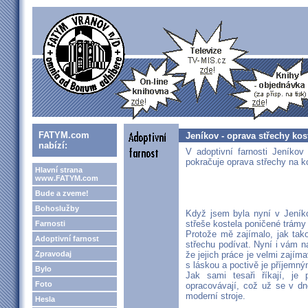
FATYM.com
Jeníkov - oprava střechy kos
nabízí:
V adoptivní farnosti Jeníko
pokračuje oprava střechy na k
Hlavní strana
www.FATYM.com
Bude a zveme!
Bohoslužby
Když jsem byla nyní v Jeníkově
střeše kostela poničené trámy 
Farnosti
Protože mě zajímalo, jak tak
Adoptivní farnost
střechu podívat. Nyní i vám na
Zpravodaj
že jejich práce je velmi zajíma
s láskou a poctivě je příjemn
Bylo
Jak sami tesaři říkají, je
Foto
opracovávají, což už se v d
moderní stroje.
Hesla