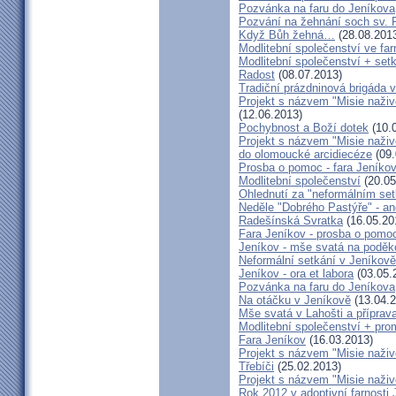
Pozvánka na faru do Jeníkova
Pozvání na žehnání soch sv. 
Když Bůh žehná…
(28.08.201
Modlitební společenství ve far
Modlitební společenství + setk
Radost
(08.07.2013)
Tradiční prázdninová brigáda 
Projekt s názvem "Misie naživ
(12.06.2013)
Pochybnost a Boží dotek
(10.
Projekt s názvem "Misie naživ
do olomoucké arcidiecéze
(09.
Prosba o pomoc - fara Jeníko
Modlitební společenství
(20.05
Ohlednutí za "neformálním se
Neděle "Dobrého Pastýře" - an
Radešínská Svratka
(16.05.20
Fara Jeníkov - prosba o pomo
Jeníkov - mše svatá na poděk
Neformální setkání v Jeník
Jeníkov - ora et labora
(03.05.
Pozvánka na faru do Jeníkova
Na otáčku v Jeníkově
(13.04.2
Mše svatá v Lahošti a příprava
Modlitební společenství + prom
Fara Jeníkov
(16.03.2013)
Projekt s názvem "Misie naživo
Třebíči
(25.02.2013)
Projekt s názvem "Misie naživ
Rok 2012 v adoptivní farnosti