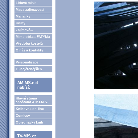
Lidové misie
Mapa zajímavostí
Marianky
Knihy
Zajímavé...
Mimo oblast FATYMu
Výzdoba kostelů
O nás a kontakty
Personalizace
15 nejčtenějších
AMIMS.net
nabízí:
Hlavní strana
apoštolát A.M.I.M.S.
Knihovna on-line
Comicsy
Objednávky knih
TV-MIS.cz