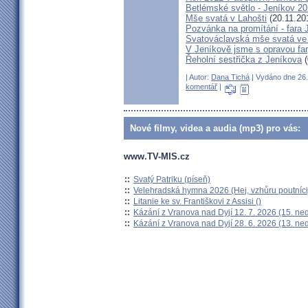
Betlémské světlo - Jeníkov 2
Mše svatá v Lahošti
(20.11.20
Pozvánka na promítání - fara 
Svatováclavská mše svatá ve 
V Jeníkově jsme s opravou fary
Řeholní sestřička z Jeníkova
(
| Autor:
Dana Tichá
| Vydáno dne 26. 
komentář
|
Nové filmy, videa a audia (mp3) pro vás:
www.TV-MIS.cz
::
Svatý Patriku (píseň)
::
Velehradská hymna 2026 (Hej, vzhůru poutníci
::
Litanie ke sv. Františkovi z Assisi ()
::
Kázání z Vranova nad Dyjí 12. 7. 2026 (15. ne
::
Kázání z Vranova nad Dyjí 28. 6. 2026 (13. ne