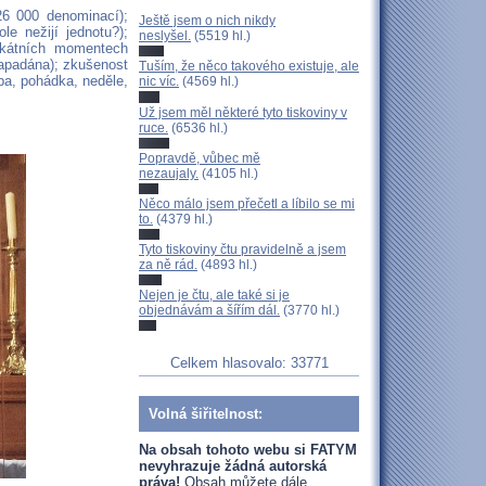
26 000 denominací);
Ještě jsem o nich nikdy
le nežijí jednotu?);
neslyšel.
(5519 hl.)
ikátních momentech
napadána); zkušenost
Tuším, že něco takového existuje, ale
tba, pohádka, neděle,
nic víc.
(4569 hl.)
Už jsem měl některé tyto tiskoviny v
ruce.
(6536 hl.)
Popravdě, vůbec mě
nezaujaly.
(4105 hl.)
Něco málo jsem přečetl a líbilo se mi
to.
(4379 hl.)
Tyto tiskoviny čtu pravidelně a jsem
za ně rád.
(4893 hl.)
Nejen je čtu, ale také si je
objednávám a šířím dál.
(3770 hl.)
Celkem hlasovalo: 33771
Volná šiřitelnost:
Na obsah tohoto webu si FATYM
nevyhrazuje žádná autorská
práva!
Obsah můžete dále