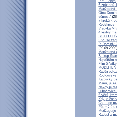
Platí i dne
6 způsobů, j
Manželství:
Otec Domini
věrnost"
(28
7 kroků k o
Redefinice 
Vladyka Mil
4 vrstvy ma
BOJ O DUŠ
Chci se zept
P. Dominik C
(29.09.2020
Manželství 
Biskup Stani
Největším ni
Film Sňatky
MODLITBA 
Raději odlož
Rodičovské 
Katolický ps
Mami, já se
Někdy je těž
Luhačovice 
6 věcí, kte
Kdy je žárl
Často se roz
Pět mýtů o 
Medžugorje -
Radost z ma