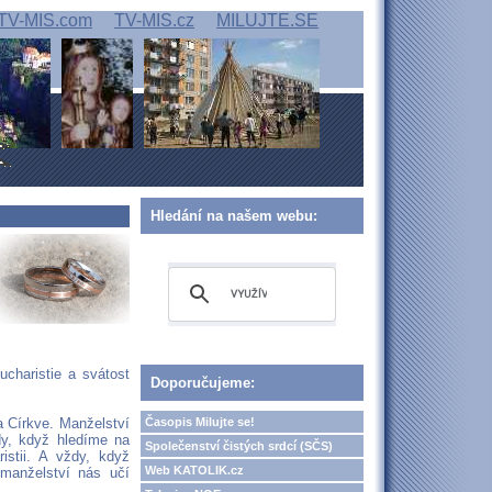
TV-MIS.com
TV-MIS.cz
MILUJTE.SE
Hledání na našem webu:
ucharistie a svátost
Doporučujeme:
Časopis Milujte se!
a Církve. Manželství
dy, když hledíme na
Společenství čistých srdcí (SČS)
istii. A vždy, když
Web KATOLIK.cz
 manželství nás učí