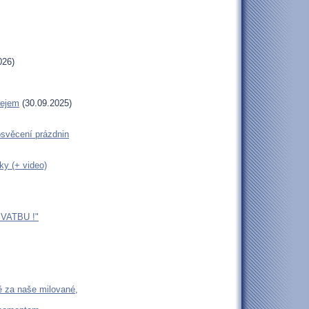
026)
lejem
(30.09.2025)
věcení prázdnin
ky (+ video)
VATBU !"
ě za naše milované,