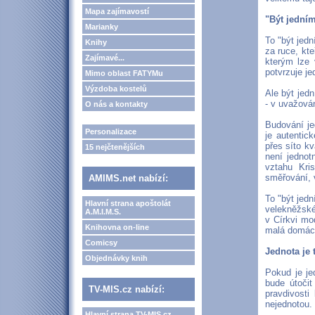
Mapa zajímavostí
"Být jední
Marianky
To "být jed
Knihy
za ruce, kte
Zajímavé...
kterým lze 
potvrzuje j
Mimo oblast FATYMu
Výzdoba kostelů
Ale být jed
- v uvažová
O nás a kontakty
Budování je
Personalizace
je autentic
přes síto kv
15 nejčtenějších
není jednot
vztahu Kri
směřování, 
AMIMS.net nabízí:
To "být jedn
Hlavní strana apoštolát
velekněžské
A.M.I.M.S.
v Církvi mo
Knihovna on-line
malá domácí
Comicsy
Jednota je 
Objednávky knih
Pokud je je
bude útočit
TV-MIS.cz nabízí:
pravdivosti
nejednotou.
Hlavní strana TV-MIS.cz