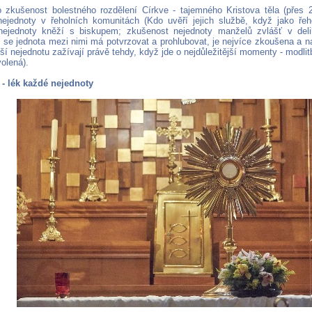
o zkušenost bolestného rozdělení Církve - tajemného Kristova těla (přes 
ejednoty v řeholních komunitách (Kdo uvěří jejich službě, když jako řeho
nejednoty kněží s biskupem; zkušenost nejednoty manželů zvlášť v del
ž se jednota mezi nimi má potvrzovat a prohlubovat, je nejvíce zkoušena a 
tší nejednotu zažívají právě tehdy, když jde o nejdůležitější momenty - modli
olená).
 - lék každé nejednoty