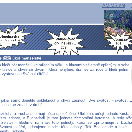
AMIMS.net
ejtěžší úkol manželství
m klečí pár manželů ve středním věku, s hlavami vzájemně opřenými o sebe.
 lavice a chvíli se dívám. Klečí nehybně, drží se za ruce a hledí jedním
 vystavenou Svátost oltářní.
jaksi samo donutilo pokleknout a chvíli žasnout. Dvě svátosti - svátost E
 jedna se zrcadlí v druhé ...
želství a Eucharistie mají něco společného. Obě znázorňují jednotu Krista 
éto jednoty, v Eucharistii je tato jednota zhmotněná bytostně. A tedy vž
želství - hledíme na znak této jednoty, která se zpřítomňuje v Euchar
vátost oltářní, adorujeme model této jednoty. Tak Eucharistie a také i
emství jednoty.