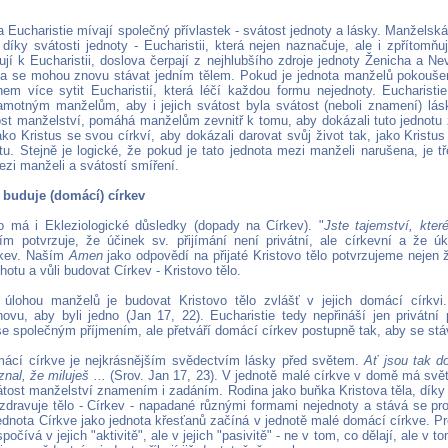
 Eucharistie mívají společný přívlastek - svátost jednoty a lásky. Manželsk
 díky svátosti jednoty - Eucharistii, která nejen naznačuje, ale i zpřítomň
pují k Eucharistii, doslova čerpají z nejhlubšího zdroje jednoty Ženicha a Ne
la se mohou znovu stávat jedním tělem. Pokud je jednota manželů pokouše
m více sytit Eucharistií, která léčí každou formu nejednoty. Eucharistie
motným manželům, aby i jejich svátost byla svátost (neboli znamení) lásk
ost manželství, pomáhá manželům zevnitř k tomu, aby dokázali tuto jednotu ž
ako Kristus se svou církví, aby dokázali darovat svůj život tak, jako Kristus
u. Stejně je logické, že pokud je tato jednota mezi manželi narušena, je tř
zi manželi a svátostí smíření.
 buduje (domácí) církev
lo má i Ekleziologické důsledky (dopady na Církev). "
Jste tajemství, které
ím potvrzuje, že účinek sv. přijímání není privátní, ale církevní a že ú
rkev. Naším
Amen
jako odpovědí na přijaté Kristovo tělo potvrzujeme nejen ž
ochotu a vůli budovat Církev - Kristovo tělo.
u úlohou manželů je budovat Kristovo tělo zvlášť v jejich domácí círk
novu, aby byli jedno (Jan 17, 22). Eucharistie tedy nepřináší jen privátní
 se společným příjmením, ale přetváří domácí církev postupně tak, aby se st
ácí církve je nejkrásnějším svědectvím lásky před světem.
Ať jsou tak d
nal, že miluješ ...
(Srov. Jan 17, 23). V jednotě malé církve v domě má svě
átost manželství znamením i zadáním. Rodina jako buňka Kristova těla, díky
ozdravuje tělo - Církev - napadané různými formami nejednoty a stává se pro
ednota Církve jako jednota křesťanů začíná v jednotě malé domácí církve. Pr
očívá v jejich "aktivitě", ale v jejich "pasivitě" - ne v tom, co dělají, ale v to