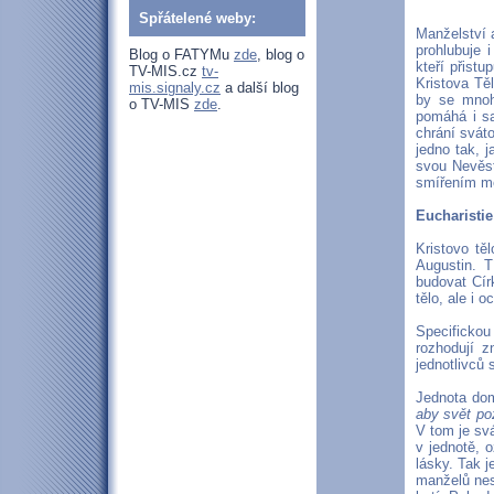
Spřátelené weby:
Manželství a
prohlubuje i
Blog o FATYMu
zde
, blog o
kteří přistu
TV-MIS.cz
tv-
Kristova Tě
mis.signaly.cz
a další blog
by se mnohe
o TV-MIS
zde
.
pomáhá i sa
chrání svát
jedno tak, j
svou Nevěst
smířením me
Eucharistie
Kristovo tě
Augustin. T
budovat Cí
tělo, ale i 
Specificko
rozhodují z
jednotlivců
Jednota dom
aby svět poz
V tom je sv
v jednotě, 
lásky. Tak j
manželů nesp