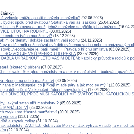
 články:
už vyhasla, můžu opustit manžela, manželku?
(02.06.2026)
… bydlet spolu před svatbou? Statistika vás asi zaskočí
(25.04.2026)
ý Lucien Botovasoa - muž, jehož manželce se příčila jeho zbožnost
(16.04.2
VÍCE ÚTOČÍ NA RODINY...
(03.03.2026)
tie centrem tvého manželství?
(15.12.2025)
ak milosrdenství dokáže zachránit vaši rodinu
(24.11.2025)
č by rodiče měli požehnávat své děti svěcenou vodou nebo exorcizovaným o
stovi: „Neoddávejte je, patří mně!“ + Pravda o hříchu smilstva
(03.09.2025)
O – ROZVOD JE VSTUPENKOU DO PEKLA
(23.07.2025)
ÁBLA UKRADNOUT LÉTO VAŠIM DĚTEM: katolický průvodce rodičů k pos
)
stará (skutečný příběh)
(07.07.2025)
Chmielewski: Sex před manželstvím a sex v manželství – budování pravé lás
)
á: Recept na dobré manželství
(30.05.2025)
irjana z Medžugorje: co jí říkají mladé páry a jak moc se mýlí
(12.05.2025)
pro děti udělat Velikonoční třídenní smysluplným
(17.04.2025)
CÍCH DŮVODŮ, PROČ MUSÍ KATOLÍCI MÍT SVÁTOSTNOU KATOLICKOU S
)
by, jakými satan ničí manželství?
(05.03.2025)
É MANŽELSTVÍ
(25.02.2025)
h zvyků pro šťastné manželství
(20.01.2025)
 věrnosti
(11.01.2025)
dítě a zbytek rodiny
(31.10.2024)
nakladatelství ZACHEJ: Klub svaté Moniky - Jak vytrvat v naději a v modlitb
 víru
(22.10.2024)