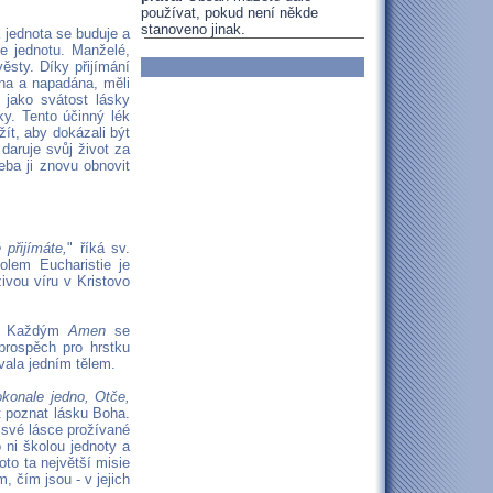
používat, pokud není někde
stanoveno jinak.
á jednota se buduje a
uje jednotu. Manželé,
věsty. Díky přijímání
na a napadána, měli
 jako svátost lásky
y. Tento účinný lék
ít, aby dokázali být
 daruje svůj život za
eba ji znovu obnovit
 přijímáte,
" říká sv.
kolem Eucharistie je
ivou víru v Kristovo
vi. Každým
Amen
se
 prospěch pro hrstku
ávala jedním tělem.
okonale jedno, Otče,
t poznat lásku Boha.
 své lásce prožívané
 ni školou jednoty a
oto ta největší misie
m, čím jsou - v jejich