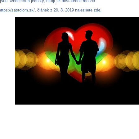
 jsou svědectvím jednoty, říkají již dostatečně mnoho.
https://zastolom.sk/
, článek z 20. 8. 2019 naleznete
zde.