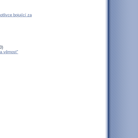
tlivce bojující za
0)
za věrnost"