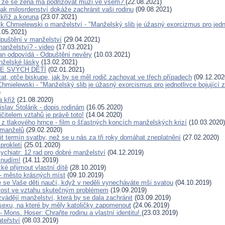
s, že se žena má podřizovat muži ve všem?
(22.08.2021)
ak milosrdenství dokáže zachránit vaši rodinu
(09.08.2021)
 kříž a koruna
(23.07.2021)
k Chmielewski o manželství - "Manželský slib je úžasný exorcizmus pro jedno
.05.2021)
dpuštění v manželství
(29.04.2021)
manželství? - video
(17.03.2021)
an odpovídá - Odpuštění nevěry
(10.03.2021)
nželské lásky
(13.02.2021)
E SVÝCH DĚTÍ
(02.01.2021)
at, otče biskupe, jak by se měl rodič zachovat ve třech případech
(09.12.202
hmielewski - "Manželský slib je úžasný exorcismus pro jednotlivce bojující 
)
a kříž
(21.08.2020)
slav Stolárik - dopis rodinám
(16.05.2020)
čitelem vztahů je právě toto!
(14.04.2020)
 z tlakového hrnce - film o šťastných koncích manželských krizí
(10.03.2020)
manželů
(29.02.2020)
it termín svatby, než se u nás za tři roky domáhat zneplatnění
(27.02.2020)
prokletí
(25.01.2020)
ychiatr: 12 rad pro dobré manželství
(04.12.2019)
 nudím!
(14.11.2019)
ké přijmout vlastní dítě
(28.10.2019)
- město krásných míst
(09.10.2019)
ré se Vaše děti naučí, když v neděli vynecháváte mši svatou
(04.10.2019)
ivost ve vztahu skutečným problémem
(19.09.2019)
vádějí manželství, která by se dala zachránit
(03.09.2019)
sexu, na které by měly katoličky zapomenout
(24.06.2019)
 Mons. Hoser: Chraňte rodinu a vlastní identitu!
(23.03.2019)
teřství
(08.03.2019)