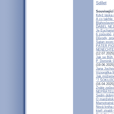
Sdílet
Související
Když láska 
A co takhle
Blahoslaven
ĎÁBEL NEJ
Je Eucharis
6 způsobů, j
Důvody, pro
Satan exorci
PÁTER PI
NENECHTE Ď
(12.07.2025
Jak se Bůh 
P. Dominik 
(19.06.2025
Jana Jochov
Vizionářka M
Jak můžeme 
"7 ŠOKUJÍ
(16.04.2025
Znáte způso
NEPŘÁTEL
Sedm dobrýc
O manželské
Marnotratné 
Nová kniha 
kteří ztratili