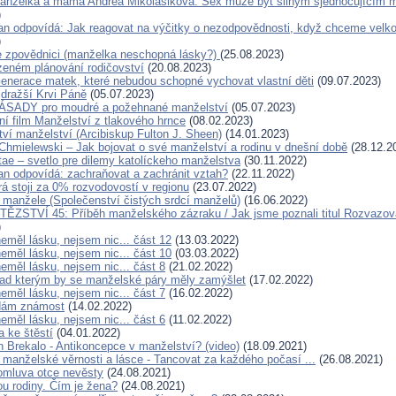
manželka a máma Andrea Mikolášiková: Sex může být silným sjednocujícím
)
an odpovídá: Jak reagovat na výčitky o nezodpovědnosti, když chceme velko
)
 zpovědnici (manželka neschopná lásky?)
(25.08.2023)
ozeném plánování rodičovství
(20.08.2023)
Generace matek, které nebudou schopné vychovat vlastní děti
(09.07.2023)
jdražší Krvi Páně
(05.07.2023)
SADY pro moudré a požehnané manželství
(05.07.2023)
í film Manželství z tlakového hrnce
(08.02.2023)
tví manželství (Arcibiskup Fulton J. Sheen)
(14.01.2023)
Chmielewski – Jak bojovat o své manželství a rodinu v dnešní době
(28.12.2
ae – svetlo pre dilemy katolíckeho manželstva
(30.11.2022)
an odpovídá: zachraňovat a zachránit vztah?
(22.11.2022)
rá stoji za 0% rozvodovostí v regionu
(23.07.2022)
 manžele (Společenství čistých srdcí manželů)
(16.06.2022)
ĚZSTVÍ 45: Příběh manželského zázraku / Jak jsme poznali titul Rozvazov
)
eměl lásku, nejsem nic... část 12
(13.03.2022)
eměl lásku, nejsem nic... část 10
(03.03.2022)
eměl lásku, nejsem nic... část 8
(21.02.2022)
nad kterým by se manželské páry měly zamýšlet
(17.02.2022)
eměl lásku, nejsem nic... část 7
(16.02.2022)
edám známost
(14.02.2022)
eměl lásku, nejsem nic... část 6
(11.02.2022)
a ke štěstí
(04.01.2022)
n Brekalo - Antikoncepce v manželství? (video)
(18.09.2021)
 manželské věrnosti a lásce - Tancovat za každého počasí ...
(26.08.2021)
omluva otce nevěsty
(24.08.2021)
ou rodiny. Čím je žena?
(24.08.2021)