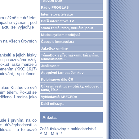
Televize NOE
Rádio PROGLAS
Internetová televize
ům něžně se držícím
Další internetové TV
í napadne význam, pod
aktu se vyjadřuje i
Svatá země Izrael, virtuální pouť
Matice cyrilometodějská
em na všech úrovních
Časopis Immaculata
JukeBox on-line
nželů a jejich lásky
TémaBox s přednáškami, kázáními,
audioknihami...
enku posuzována vždy
. Pokud láska manželů
Jeníkov.net
znamením (KKC 1617)
Adoptivní farnost Jeníkov
odování, společném
Kolpingovo dílo ČR
Církevní restituce - otázky, odpovědi,
 Pokud Kristus ve své
fakta, čísla....
dním tělem. Pokud se
ěleno. I rodina jako
Vyhledávač ABECEDA
Další odkazy...
Anketa:
bude i prvním, na co
rem důvěryhodnosti a
Znáš tiskoviny z nakladatelství
ditovat - a to právě
A.M.I.M.S.?