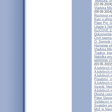
Teoložka, 
(22.09.2024
Vladyka Mil
(09.09.2024
Rozhovor ve
Kurz o přir
Páter Pio: 
Litanie k Ne
KLÍČOVÉ ZÁ
Dokumentárn
Čtyři tajems
O. Dominik 
Humanae vit
Vladyka Mil
Tradice, kte
Nabídka pro
MARIINA VÍT
(03.05.2022
A kdybych n
A kdybych n
A kdybych n
Poselství, 
A kdybych n
Inzerát: hl
A kdybych n
Dlouhá cest
Páter Slave
Svědectví o
Svatební pr
Muž je hlav