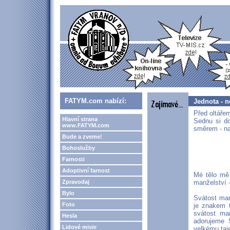
FATYM.com nabízí:
Jednota - n
Před oltáře
Hlavní strana
Sednu si do
www.FATYM.com
směrem - na
Bude a zveme!
Bohoslužby
Farnosti
Adoptivní farnost
Mé tělo mě 
Zpravodaj
manželství -
Bylo
Svátost man
Foto
je znakem t
svátost man
Hesla
adorujeme S
Lidové misie
velkému taj