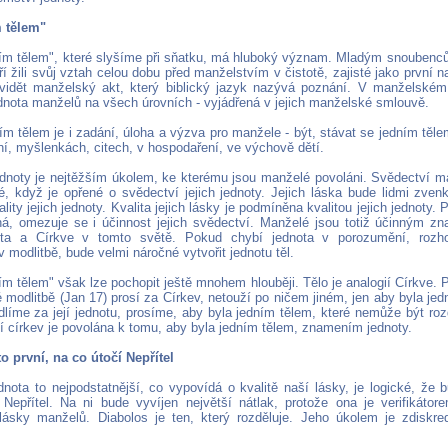
m tělem"
ním tělem", které slyšíme při sňatku, má hluboký význam. Mladým snoubenc
ří žili svůj vztah celou dobu před manželstvím v čistotě, zajisté jako prvn
vidět manželský akt, který biblický jazyk nazývá poznání. V manželském 
ednota manželů na všech úrovních - vyjádřená v jejich manželské smlouvě.
ním tělem je i zadání, úloha a výzva pro manžele - být, stávat se jedním těl
ní, myšlenkách, citech, v hospodaření, ve výchově dětí.
dnoty je nejtěžším úkolem, ke kterému jsou manželé povoláni. Svědectví ma
ké, když je opřené o svědectví jejich jednoty. Jejich láska bude lidmi zv
ality jejich jednoty. Kvalita jejich lásky je podmíněna kvalitou jejich jednoty
ná, omezuje se i účinnost jejich svědectví. Manželé jsou totiž účinným 
sta a Církve v tomto světě. Pokud chybí jednota v porozumění, rozh
v modlitbě, bude velmi náročné vytvořit jednotu těl.
ím tělem" však lze pochopit ještě mnohem hlouběji. Tělo je analogií Církve.
 modlitbě (Jan 17) prosí za Církev, netouží po ničem jiném, jen aby byla je
dlíme za její jednotu, prosíme, aby byla jedním tělem, které nemůže být rozd
 církev je povolána k tomu, aby byla jedním tělem, znamením jednoty.
to první, na co útočí Nepřítel
dnota to nejpodstatnější, co vypovídá o kvalitě naší lásky, je logické, že 
 Nepřítel. Na ni bude vyvíjen největší nátlak, protože ona je verifikáto
 lásky manželů. Diabolos je ten, který rozděluje. Jeho úkolem je zdiskre