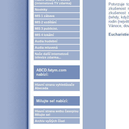
(internetová TV zdarma)
Potvrzuje t
zkušenost n
Novinky
zkušenost 
MIS 1 zábava
(tehdy, kdy
rodin (nejvě
MIS 2 vzdělání
Vánoce, dov
MIS 3 publicist.
Eucharistie
MIS 4 lokální
Audia hudební
Audia mluvená
Naše další internetové
televize zdarma...
ABCD.fatym.com
nabízí:
Hlavní strana vyhledávače
Abeceda
Milujte se! nabízí:
Hlavní strana webu časopisu
Milujte se!
Archiv vyšlých čísel