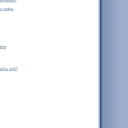
 momentem
u rodinu
022)
ačka uzlů?