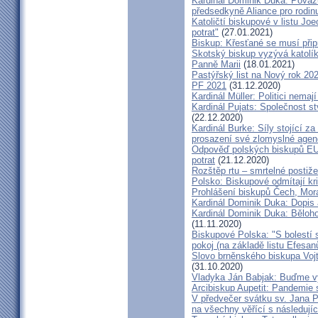
Kardinál Dominik Duka: Považu
předsedkyně Aliance pro rodin
Katoličtí biskupové v listu Jo
potrat"
(27.01.2021)
Biskup: Křesťané se musí přip
Skotský biskup vyzývá katolík
Panně Marii
(18.01.2021)
Pastýřský list na Nový rok 20
PF 2021
(31.12.2020)
Kardinál Müller: Politici nema
Kardinál Pujats: Společnost st
(22.12.2020)
Kardinál Burke: Síly stojící 
prosazení své zlomyslné agend
Odpověď polských biskupů EU p
potrat
(21.12.2020)
Rozštěp rtu – smrtelné postiž
Polsko: Biskupové odmítají kr
Prohlášení biskupů Čech, Mor
Kardinál Dominik Duka: Dopis
Kardinál Dominik Duka: Běloh
(11.11.2020)
Biskupové Polska: "S bolestí 
pokoj (na základě listu Efesa
Slovo brněnského biskupa Vojt
(31.10.2020)
Vladyka Ján Babjak: Buďme vy
Arcibiskup Aupetit: Pandemie s
V předvečer svátku sv. Jana Pa
na všechny věřící s následují