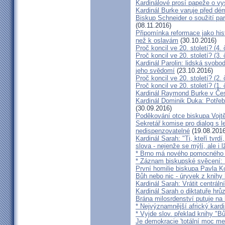
Kardinálové prosí papeže o vys
Kardinál Burke varuje před d
Biskup Schneider o soužití p
(08.11.2016)
Připomínka reformace jako hi
než k oslavám
(30.10.2016)
Proč koncil ve 20. století? (4. 
Proč koncil ve 20. století? (3. 
Kardinál Parolin: lidská svobo
jeho svědomí
(23.10.2016)
Proč koncil ve 20. století? (2. 
Proč koncil ve 20. století? (1. 
Kardinál Raymond Burke v Čes
Kardinál Dominik Duka: Potře
(30.09.2016)
Poděkování otce biskupa Vojt
Sekretář komise pro dialog s l
nedispenzovatelné
(19.08.2016
Kardinál Sarah: "Ti, kteří tvrd
slova - nejenže se mýlí, ale i l
* Brno má nového pomocného b
* Záznam biskupské svěcení: B
První homilie biskupa Pavla K
Bůh nebo nic - úryvek z knihy
Kardinál Sarah: Vrátit centrální
Kardinál Sarah o diktatuře hr
Brána milosrdenství putuje na
* Nejvýznamnější africký kardi
* Vyjde slov. překlad knihy "B
Je demokracie 'totální moc me