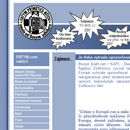
FATYM.com
Je třeba vytrvale upozorňov
nabízí:
Brusel (kath.net / KAP) - Di
Ägidius Zsifkovics vyzval 
Hlavní strana
Evropě vytrvale upozorňovat
www.FATYM.com
nekapituloval před tendencem
ranních bohoslužeb rakous
Bude a zveme!
Zsifkovics řekl:
Bohoslužby
Farnosti
Adoptivní farnost
Zpravodaj
"Církev v Evropě zve a stále
Bylo
či přecitlivělosti můžeme ř
Foto
Evropy, denně zažíváme, j
stávalo cizím tělesem. Se
Hesla
promyslela svou přítomnost 