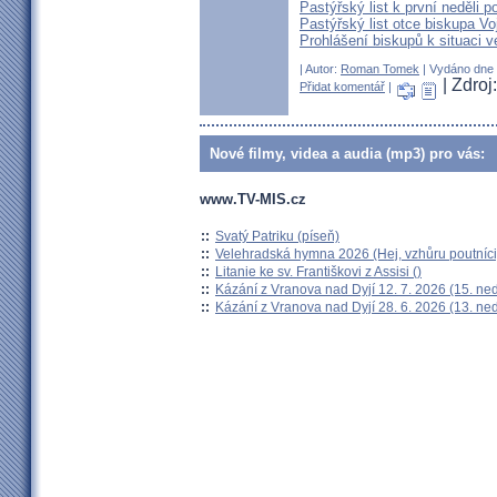
Pastýřský list k první neděli p
Pastýřský list otce biskupa Vo
Prohlášení biskupů k situaci v
| Autor:
Roman Tomek
| Vydáno dne 1
| Zdro
Přidat komentář
|
Nové filmy, videa a audia (mp3) pro vás:
www.TV-MIS.cz
::
Svatý Patriku (píseň)
::
Velehradská hymna 2026 (Hej, vzhůru poutníci
::
Litanie ke sv. Františkovi z Assisi ()
::
Kázání z Vranova nad Dyjí 12. 7. 2026 (15. ne
::
Kázání z Vranova nad Dyjí 28. 6. 2026 (13. ne