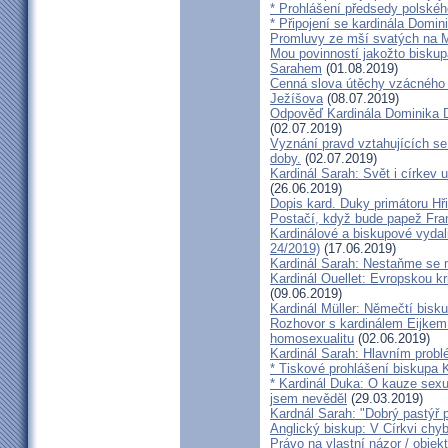
* Prohlášení předsedy polskéh
* Připojení se kardinála Domi
Promluvy ze mší svatých na Ml
Mou povinností jakožto biskup
Sarahem
(01.08.2019)
Cenná slova útěchy vzácného 
Ježíšova
(08.07.2019)
Odpověď Kardinála Dominika D
(02.07.2019)
Vyznání pravd vztahujících se
doby.
(02.07.2019)
Kardinál Sarah: Svět i církev u
(26.06.2019)
Dopis kard. Duky primátoru Hř
Postačí, když bude papež Fran
Kardinálové a biskupové vydali 
24/2019)
(17.06.2019)
Kardinál Sarah: Nestaňme se m
Kardinál Ouellet: Evropskou k
(09.06.2019)
Kardinál Müller: Němečtí bisk
Rozhovor s kardinálem Eijkem:
homosexualitu
(02.06.2019)
Kardinál Sarah: Hlavním probl
* Tiskové prohlášení biskupa K
* Kardinál Duka: O kauze sexu
jsem nevěděl
(29.03.2019)
Kardnál Sarah: "Dobrý pastýř p
Anglický biskup: V Církvi chybí
Právo na vlastní názor / objek