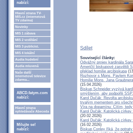
nabízí:
Hlavní strana TV-
MIS.cz (internetová
TV zdarma)
Novinky
MIS 1 zábava
MIS 2 vzdělání
MIS 3 publicist.
Sdílet
MIS 4 lokální
Související články:
Audia hudební
Odvážný projev kardinála Sar
Audia mluvená
Američtí biskupové zasvětili 
překlad homilie arcibiskupa
(13
Naše další
Rozhovor s Mpns. Pavlem Ko
internetové televize
zdarma...
Homilie Mons. Jana Graubnera 
(15.04.2026)
Biskup Schneider vyzývá kardi
ABCD.fatym.com
smýšlením, aby podpořili SS
nabízí:
Karol Dučák: Revolta arcibisk
trvalým mementem pro všechny
Víra na dopamínu: Cítím, ted
Hlavní strana
Karol Dučák: Katolická církev v
vyhledávače Abeceda
(20.02.2026)
Karol Dučák: Katolická církev v
Milujte se!
(16.02.2026)
nabízí:
Biskup Conley říká, že potrat