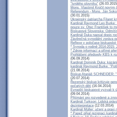
"tvrdého slovníku"
(26.03.2015
Mons. Vlastimil Kročil novým
Referendum - Mons. Ján Sokol:
(30.01.2015)
Ukrajinský patriarcha Filaret kr
Kardinál Raymond Leo Burke: 
pouze sv. Otec František to m
Biskupové Slovenska: Odmítíme
Kardinál Duka napsal dopis r
Závěrečná synodální zpráva p
Reflexe v poločase biskupské
* Synoda o rodině 2014-2015: 
* Zdroje informací a přímé pře
Prohlášení předsedy KBS k ro
(06.09.2014)
Kardinál Dominik Duka: kázání
kardinál Raymond Burke: "Pot
(21.08.2014)
Biskup Atanáš SCHNEIDER: "Na
(20.07.2014)
Řezenský biskup kritizuje gen
počatých dětí
(16.04.2014)
Evropští biskupové vyzvali k 
(09.04.2014)
Přijímání pro rozvedené a zn
Kardinál Turkson: Lidská práva 
dezinterpretace
(12.03.2014)
Kardinál Müller: učení a praxi 
* Papež přijal rezignaci kardin