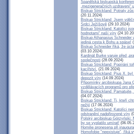
Španělská biskupská konferenc
„mezigeneračních uzdravení“ u
Biskup Strickland: Potraty zů
(20.11.2024)
Biskup Strickland: Jsem vděčn
Srdci Ježíšově
(29.10.2024)
Biskup Strickland: Katolíci jso
hodnotami“ naší víry
(24.10.20
Biskup Athanasius Schneider vy
jediná cesta k Bohu a spáse!
(
Biskup Schneider říká, že úct
(03.10.2024)
Kardinál Burke varuje před „pr
společnosti
(28.09.2024)
Biskup Strickland: Popírání to
kacířství.
(21.09.2024)
Biskup Strickland: Pius X. by
depozit víry
(14.09.2024)
Připomínky arcibiskupa Jana 
vzdělávacích programů pro pře
Biskup Strickland: Pamatujte,
(04.07.2024)
Biskup Strickland: Ti, kteří ch
nežijí
(17.06.2024)
Biskup Strickland: Katolíci ne
odstranění nadpřirozené víry
(0
Polský arcibiskup Górzyński: 
by se vyplatilo umírat!
(06.05.
Homilie pronesena při inaugur
Homofobie "neexistuje", říká 