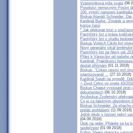
Vzpomínková mše svatá
(08.0
Poselství nemocným Postní d
100. výročí narození kardinála
Biskup Atanáš Schneider: Dar
Kardinál Burke: 'Zmatek a omy
konce časů
* Jak překonat krizi v současn
Pastýřský list o kráse kněžsk
Pastýřský list o studiu teologi
Biskup Vojtěch Cikrle byl jmen
Nový generální vikář brněnské
Pastýřský list na Nový rok 20
Přání k Vánocům od našeho ot
Kardinál: Praktikující homosex
dostat přijímání
(01.11.2018)
Biskup: "Církev nesmí mít str
islamizovaná! ...
(27.10.2018)
Kardinál Sarah na synodě: Odvá
+ Život Cirkvi vo svete 43/201
Biskup Chaput vystoupil proti
dokumentech
(06.10.2018)
Arcibiskup Zvolenský překvapil
Co je za falešným obviněním 
Biskup Schneider: Ze strachu 
preláti prohlášení
(11.09.2018)
Ještě nikdy v historii nebyl s
(04.09.2018)
Útok na nebe: Přidejte se ke k
společnost
(01.09.2018)
Fulton Sheen prorocky varoval 