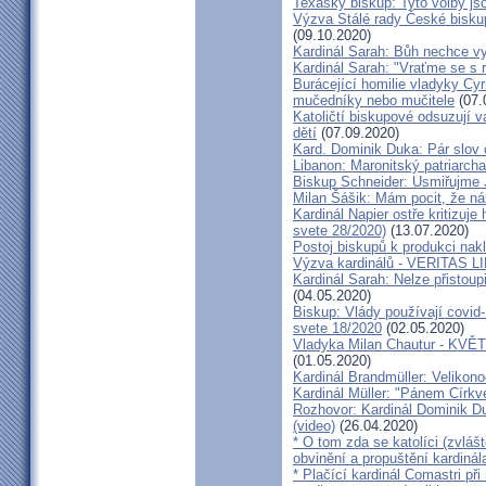
Texaský biskup: Tyto volby jso
Výzva Stálé rady České bisku
(09.10.2020)
Kardinál Sarah: Bůh nechce vy
Kardinál Sarah: "Vraťme se s r
Burácející homilie vladyky Cyri
mučedníky nebo mučitele
(07.
Katoličtí biskupové odsuzují v
dětí
(07.09.2020)
Kard. Dominik Duka: Pár slov 
Libanon: Maronitský patriarch
Biskup Schneider: Usmiřujme J
Milan Šášik: Mám pocit, že n
Kardinál Napier ostře kritizuje
svete 28/2020)
(13.07.2020)
Postoj biskupů k produkci nakl
Výzva kardinálů - VERITAS L
Kardinál Sarah: Nelze přistoup
(04.05.2020)
Biskup: Vlády používají covid-
svete 18/2020
(02.05.2020)
Vladyka Milan Chautur - KVĚT
(01.05.2020)
Kardinál Brandmüller: Velikon
Kardinál Müller: "Pánem Církve
Rozhovor: Kardinál Dominik 
(video)
(26.04.2020)
* O tom zda se katolíci (zvláš
obvinění a propuštění kardinál
* Plačící kardinál Comastri při