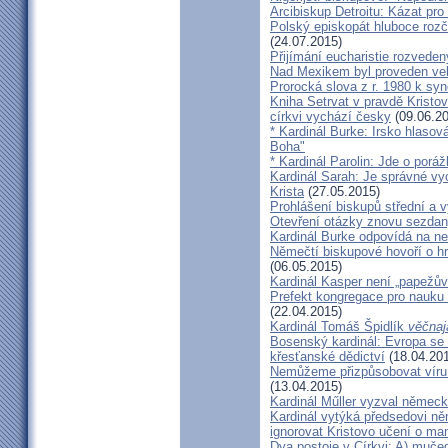
Arcibiskup Detroitu: Kázat pro
Polský episkopát hluboce rozča
(24.07.2015)
Přijímání eucharistie rozveden
Nad Mexikem byl proveden ve
Prorocká slova z r. 1980 k syn
Kniha Setrvat v pravdě Kristov
církvi vychází česky
(09.06.20
* Kardinál Burke: Irsko hlaso
Boha"
* Kardinál Parolin: Jde o poráž
Kardinál Sarah: Je správné vy
Krista
(27.05.2015)
Prohlášení biskupů střední a 
Otevření otázky znovu sezdan
Kardinál Burke odpovídá na ne
Němečtí biskupové hovoří o hr
(06.05.2015)
Kardinál Kasper není „papežův
Prefekt kongregace pro nauku 
(22.04.2015)
Kardinál Tomáš Špidlík
věčnaj
Bosenský kardinál: Evropa se
křesťanské dědictví
(18.04.20
Nemůžeme přizpůsobovat víru d
(13.04.2015)
Kardinál Műller vyzval němec
Kardinál vytýká předsedovi 
ignorovat Kristovo učení o ma
Dva postoje v Církvi: A) muče