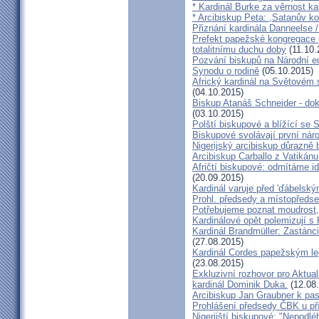
* Kardinál Burke za věrnost ka
* Arcibiskup Peta: ,Satanův kou
Přiznání kardinála Danneelse /
Prefekt papežské kongregace 
totalitnímu duchu doby
(11.10.
Pozvání biskupů na Národní e
Synodu o rodině
(05.10.2015)
Africký kardinál na Světovém 
(04.10.2015)
Biskup Atanáš Schneider - d
(03.10.2015)
Polští biskupové a blížící se
Biskupové svolávají první nár
Nigerijský arcibiskup důrazně 
Arcibiskup Carballo z Vatikánu
Afričtí biskupové: odmítáme i
(20.09.2015)
Kardinál varuje před 'ďábelsk
Prohl. předsedy a místopředse
Potřebujeme poznat moudrost, 
Kardinálové opět polemizují s
Kardinál Brandmüller: Zastánci
(27.08.2015)
Kardinál Cordes papežským l
(23.08.2015)
Exkluzivní rozhovor pro Aktual
kardinál Dominik Duka.
(12.08
Arcibiskup Jan Graubner k pa
Prohlášení předsedy ČBK u pří
Nigerijští biskupové: "Nepodl