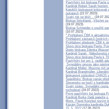
Pastýřský list biskupa Pavla o
Kardinál Robert Sarah hostem 
Katoličtí biskupové kritizovali
potratech
(22.07.2023)
Svatý rok se blíží...
(19.07.20
Biskup Strickland: „Všichni se
(19.07.2023)
Biskup Schneider o soužití p
(10.07.2023)
* Prohlášení ČBK k aktuálnímu
Prohlášení zástupců českých c
Prohlášení předsedy ČBK k út
Slovo otce biskupa Pavla: Pov
Dopis biskupa Zdenka Wasserb
Kardinál Sarah: „Náboženská 
Slovo otce biskupa Pavla k Tří
Pastýřský list pro 1. neděli ad
„Synodálny proces jako nástro
Kardinál Müller: Musíme mít p
Kardinál Brandmüller: Liberální
biskupové způsobují CHAOS v 
Španělsko: Biskup varuje před
Slovensko se loučí s kardin
Svatý stolec: Synodální cesta
rozhodnutí
(24.07.2022)
První pastýřský list biskupa P
Kardinál Burke žádá papeže o
Mons. Pavel Konzbul novým b
Kázání Dominika kardinála Duky
15. 5. 2022
(17.05.2022)