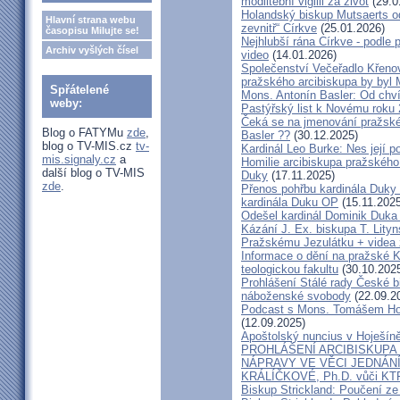
modlitební vigilii za život
(29.0
Holandský biskup Mutsaerts ods
Hlavní strana webu
zevnitř“ Církve
(25.01.2026)
časopisu Milujte se!
Nejhlubší rána Církve - podle
Archiv vyšlých čísel
video
(14.01.2026)
Společenství Večeřadlo Křeno
pražského arcibiskupa by byl 
Spřátelené
Mons. Antonín Basler: Od chvíl
weby:
Pastýřský list k Novému roku
Čeká se na jmenování pražské
Blog o FATYMu
zde
,
Basler ??
(30.12.2025)
blog o TV-MIS.cz
tv-
Kardinál Leo Burke: Nes její p
mis.signaly.cz
a
Homilie arcibiskupa pražského
další blog o TV-MIS
Duky
(17.11.2025)
zde
.
Přenos pohřbu kardinála Duky
kardinála Duku OP
(15.11.2025
Odešel kardinál Dominik Duka 
Kázání J. Ex. biskupa T. Lity
Pražskému Jezulátku + videa 
Informace o dění na pražské Ka
teologickou fakultu
(30.10.202
Prohlášení Stálé rady České b
náboženské svobody
(22.09.2
Podcast s Mons. Tomášem Ho
(12.09.2025)
Apoštolský nuncius v Hoješín
PROHLÁŠENÍ ARCIBISKUPA
NÁPRAVY VE VĚCI JEDNÁNÍ
KRÁLÍČKOVÉ, Ph.D. vůči KT
Biskup Strickland: Poučení 