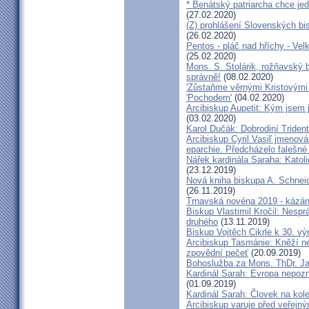
* Benátský patriarcha chce je
(27.02.2020)
(Z) prohlášení Slovenských b
(26.02.2020)
Pentos - pláč nad hříchy - Ve
(25.02.2020)
Mons. S. Stolárik, rožňavský
správně!
(08.02.2020)
'Zůstaňme věrnými Kristovými 
'Pochodem'
(04.02.2020)
Arcibiskup Aupetit: Kým jsem 
(03.02.2020)
Karol Dučák: Dobrodiní Triden
Arcibiskup Cyril Vasiľ jmenov
eparchie. Předcházelo falešné
Nářek kardinála Saraha: Katoli
(23.12.2019)
Nová kniha biskupa A. Schneid
(26.11.2019)
Trnavská novéna 2019 - kázá
Biskup Vlastimil Kročil: Nesp
druhého
(13.11.2019)
Biskup Vojtěch Cikrle k 30. v
Arcibiskup Tasmánie: Kněží n
zpovědní pečeť
(20.09.2019)
Bohoslužba za Mons. ThDr. Ja
Kardinál Sarah: Evropa nepozn
(01.09.2019)
Kardinál Sarah: Človek na kol
Arcibiskup varuje před veřejn