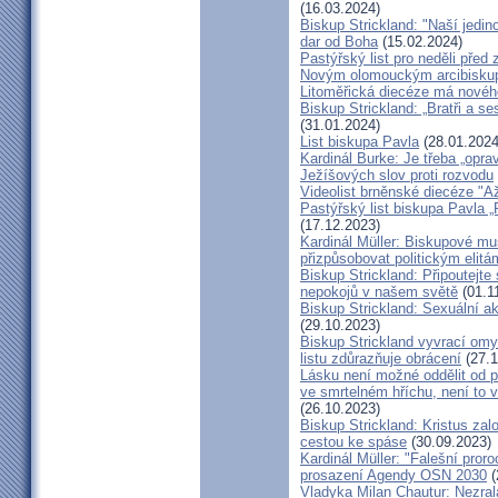
(16.03.2024)
Biskup Strickland: "Naší jedin
dar od Boha
(15.02.2024)
Pastýřský list pro neděli pře
Novým olomouckým arcibiskup
Litoměřická diecéze má novéh
Biskup Strickland: „Bratři a se
(31.01.2024)
List biskupa Pavla
(28.01.2024
Kardinál Burke: Je třeba „opr
Ježíšových slov proti rozvodu
Videolist brněnské diecéze "
Pastýřský list biskupa Pav
(17.12.2023)
Kardinál Müller: Biskupové mus
přizpůsobovat politickým elitá
Biskup Strickland: Připoutejte
nepokojů v našem světě
(01.1
Biskup Strickland: Sexuální ak
(29.10.2023)
Biskup Strickland vyvrací omyl
listu zdůrazňuje obrácení
(27.1
Lásku není možné oddělit od p
ve smrtelném hříchu, není to 
(26.10.2023)
Biskup Strickland: Kristus zalo
cestou ke spáse
(30.09.2023)
Kardinál Müller: "Falešní pror
prosazení Agendy OSN 2030
(
Vladyka Milan Chautur: Nezra