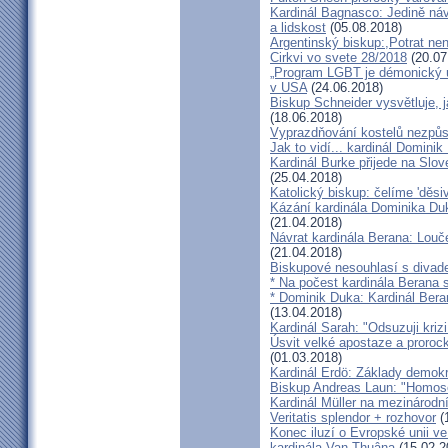
Kardinál Bagnasco: Jedině náv
a lidskost
(05.08.2018)
Argentinský biskup:,Potrat není
Cirkvi vo svete 28/2018
(20.07
„Program LGBT je démonický út
v USA
(24.06.2018)
Biskup Schneider vysvětluje, 
(18.06.2018)
Vyprazdňování kostelů nezpůso
Jak to vidí... kardinál Domini
Kardinál Burke přijede na Slov
(25.04.2018)
Katolický biskup: čelíme 'děs
Kázání kardinála Dominika Duky
(21.04.2018)
Návrat kardinála Berana: Lo
(21.04.2018)
Biskupové nesouhlasí s divadel
* Na počest kardinála Berana 
* Dominik Duka: Kardinál Beran
(13.04.2018)
Kardinál Sarah: "Odsuzuji kriz
Úsvit velké apostaze a proroc
(01.03.2018)
Kardinál Erdö: Základy demokra
Biskup Andreas Laun: "Homos
Kardinál Müller na mezinárodní
Veritatis splendor + rozhovor
(
Konec iluzí o Evropské unii ve
kardinála Van Thuâna
(15.02.2