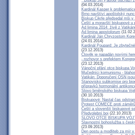
* Biskup Jiří Paďour odchází 
(04.03.2014)
Kardinál Kasper k problemati
Brno navštíví apoštolský nun
Biskup Cikrle předsedal mši v 
Čeští a moravští biskupové u 
Ad limina 2014: živě z Vatik
Ad limina apostolorum
(11.02.
Kardinál Ján Chryzostom Kore
(24.01.2014)
Kardinál Poupard: Je zbytečné 
(23.12.2013)
Člověk je napadán novými he
- rozhovor s prefektem Kongre
(23.12.2013)
Vánoční přání otce biskupa Vo
Mučedníci komunismu - blahos
Vatikán: Doporučení OSN jsou
Stanovisko subkomise pro bioe
přípravků hormonální antikon
Slovo brněnského biskupa Vojt
(30.10.2013)
Biskupové: Nastal čas odstran
Protest COMECE proti záměr
Čeští a slovenští biskupové s
Předvolební boj
(22.10.2013)
SLOVO OTCE BISKUPA VOJ
Slavnostní bohoslužba s česk
(23.09.2013)
Den postu a modliteb za mír v 