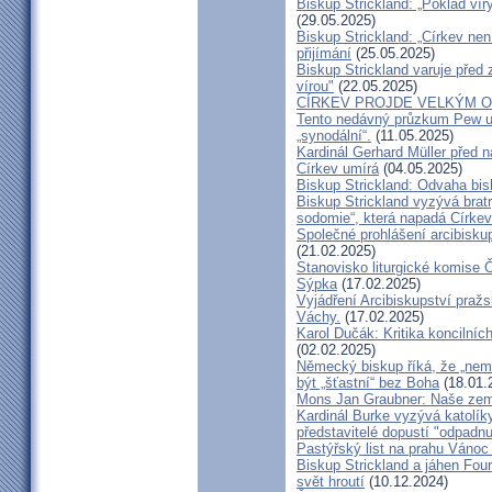
Biskup Strickland: „Poklad ví
(29.05.2025)
Biskup Strickland: „Církev nen
přijímání
(25.05.2025)
Biskup Strickland varuje před 
vírou"
(22.05.2025)
CÍRKEV PROJDE VELKÝM O
Tento nedávný průzkum Pew uk
„synodální“.
(11.05.2025)
Kardinál Gerhard Müller před 
Církev umírá
(04.05.2025)
Biskup Strickland: Odvaha bi
Biskup Strickland vyzývá bratry
sodomie“, která napadá Církev
Společné prohlášení arcibisk
(21.02.2025)
Stanovisko liturgické komise
Sýpka
(17.02.2025)
Vyjádření Arcibiskupství pra
Váchy.
(17.02.2025)
Karol Dučák: Kritika koncilníc
(02.02.2025)
Německý biskup říká, že „nem
být „šťastní“ bez Boha
(18.01.
Mons Jan Graubner: Naše ze
Kardinál Burke vyzývá katolíky,
představitelé dopustí "odpadnu
Pastýřský list na prahu Vánoc
Biskup Strickland a jáhen Four
svět hroutí
(10.12.2024)