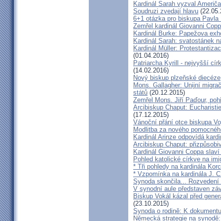
Kardinál Sarah vyzval Američ
Soudruzi zvedají hlavu
(22.05.
6+1 otázka pro biskupa Pavla
Zemřel kardinál Giovanni Cop
Kardinál Burke: Papežova exh
Kardinál Sarah: svatostánek n
Kardinál Müller: Protestantiza
(01.04.2016)
Patriarcha Kyrill - nejvyšší cí
(14.02.2016)
Nový biskup plzeňské diecéze
Mons. Gallagher: Unijní migrač
států
(20.12.2015)
Zemřel Mons. Jiří Paďour, poh
Arcibiskup Chaput: Eucharisti
(17.12.2015)
Vánoční přání otce biskupa Vo
Modlitba za nového pomocnéh
Kardinál Arinze odpovídá kardi
Arcibiskup Chaput: přizpůsobi
Kardinál Giovanni Coppa slav
Pohled katolické církve na imi
* Tři pohledy na kardinála Kor
* Vzpomínka na kardinála J. C
Synoda skončila... Rozvedení p
V synodní aule představen z
Biskup Vokál kázal před gen
(23.10.2015)
Synoda o rodině: K dokumentu
Německá strategie na synodě: 