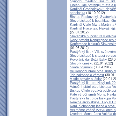
Synodní Poselství Božímu lid
Dnešní lidé potřebují místa a u
Kardinál Grocholewski: Největ
sebeláska
(10.10.2012)
Biskup Radkovský: Svatováclavs
Slovo biskupů k beatifikaci čt
Kardinál Carlo Maria Martini a
Kardinál Piacenza: Nejvážněj
(27.07.2012)
Slovenská nunciatura k odvol
Nový prefekt Kongregace pro 
Konference biskupů Slovenska
(01.06.2012)
Pastýřský list k VII. světovém
Slovo biskupů k situaci ve spo
Povolání, dar Boží lásky
(28.0
Slovo k dnešku
(21.04.2012)
Svaté přijímání
(06.04.2012)
Velikonoční přání otce Jiřího 
Jde nakonec o věrnost
(30.01.
V síle pravdy a lásky
(22.01.2
Pastýřský list pro Nový rok 2
Vánoční přání otce biskupa V
Biskup Cikrle vydává publikac
Páté výročí smrti Mons. Pavla
Pastýřský list otce biskupa V
Reakce arcibiskupa Duky k Pr
Kard. Schönborn jasně a srozu
Vezměme vážně výzvu otce b
Uvedení Mons. Jana Vokála d