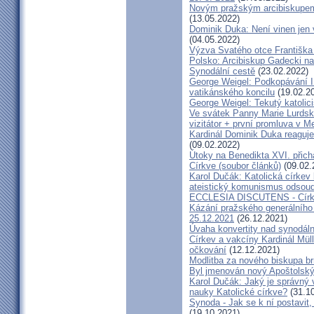
Novým pražským arcibiskupem
(13.05.2022)
Dominik Duka: Není vinen jen vo
(04.05.2022)
Výzva Svatého otce Františka
Polsko: Arcibiskup Gadecki na
Synodální cestě
(23.02.2022)
George Weigel: Podkopávání II
vatikánského koncilu
(19.02.2
George Weigel: Tekutý katoli
Ve svátek Panny Marie Lurdské
vizitátor + první promluva v M
Kardinál Dominik Duka reaguje
(09.02.2022)
Útoky na Benedikta XVI. přichá
Církve (soubor článků)
(09.02.
Karol Dučák: Katolická círke
ateistický komunismus odsoud
ECCLESIA DISCUTENS - Církev
Kázání pražského generálního 
25.12.2021
(26.12.2021)
Úvaha konvertity nad synodáln
Církev a vakcíny Kardinál Müll
očkování
(12.12.2021)
Modlitba za nového biskupa b
Byl jmenován nový Apoštolský 
Karol Dučák: Jaký je správný 
nauky Katolické církve?
(31.10
Synoda - Jak se k ní postavit, 
(19.10.2021)