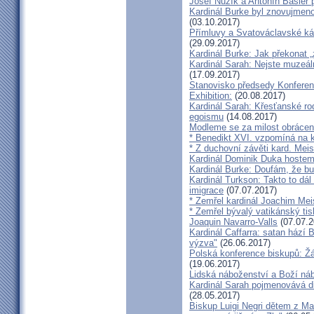
Josef Nuzík a Antonín Basler
Kardinál Burke byl znovujmen
(03.10.2017)
Přímluvy a Svatováclavské káz
(29.09.2017)
Kardinál Burke: Jak překonat 
Kardinál Sarah: Nejste muzeální
(17.09.2017)
Stanovisko předsedy Konfere
Exhibition:
(20.08.2017)
Kardinál Sarah: Křesťanské ro
egoismu
(14.08.2017)
Modleme se za milost obrácení
* Benedikt XVI. vzpomíná na k
* Z duchovní závěti kard. Mei
Kardinál Dominik Duka hoste
Kardinál Burke: Doufám, že bud
Kardinál Turkson: Takto to dál
imigrace
(07.07.2017)
* Zemřel kardinál Joachim Mei
* Zemřel bývalý vatikánský ti
Joaquin Navarro-Valls
(07.07.2
Kardinál Caffarra: satan hází B
výzva"
(26.06.2017)
Polská konference biskupů: Žá
(19.06.2017)
Lidská náboženství a Boží ná
Kardinál Sarah pojmenovává dik
(28.05.2017)
Biskup Luigi Negri dětem z Ma