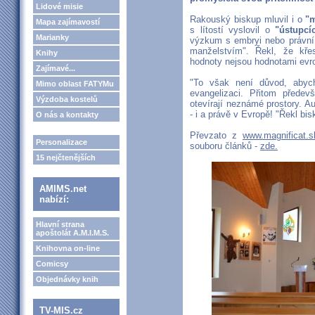
Lidové misie
Rakouský biskup mluvil i o
"m
Mapa zajímavostí
s lítostí vyslovil o
"ústupcí
Marianky
výzkum s embryi nebo právní 
manželstvím". Řekl, že křes
Knihy
hodnoty nejsou hodnotami evr
Zajímavé...
"To však není důvod, aby
Mimo oblast FATYMu
evangelizaci. Přitom přede
Výzdoba kostelů
otevírají neznámé prostory. A
- i a právě v Evropě! "Řekl bis
O nás a kontakty
Převzato z
www.magnificat.s
Personalizace
souboru článků -
zde.
15 nejčtenějších
AMIMS.net
nabízí:
Hlavní strana
apoštolát A.M.I.M.S.
Knihovna on-line
Comicsy
Objednávky knih
TV-MIS.cz