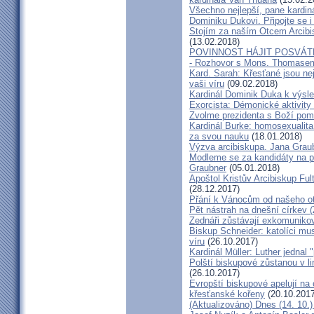
Všechno nejlepší, pane kardiná
Dominiku Dukovi. Připojte se i
Stojím za naším Otcem Arcib
(13.02.2018)
POVINNOST HÁJIT POSVÁT
- Rozhovor s Mons. Thomase
Kard. Sarah: Křesťané jsou ne
vaši víru
(09.02.2018)
Kardinál Dominik Duka k výsl
Exorcista: Démonické aktivity
Zvolme prezidenta s Boží pom
Kardinál Burke: homosexualita
za svou nauku
(18.01.2018)
Výzva arcibiskupa. Jana Grau
Modleme se za kandidáty na pr
Graubner
(05.01.2018)
Apoštol Kristův Arcibiskup Ful
(28.12.2017)
Přání k Vánocům od našeho ot
Pět nástrah na dnešní církev (
Zednáři zůstávají exkomunikova
Biskup Schneider: katolíci mus
víru
(26.10.2017)
Kardinál Müller: Luther jednal
Polští biskupové zůstanou v li
(26.10.2017)
Evropští biskupové apelují na 
křesťanské kořeny
(20.10.2017
(Aktualizováno) Dnes (14. 10.)