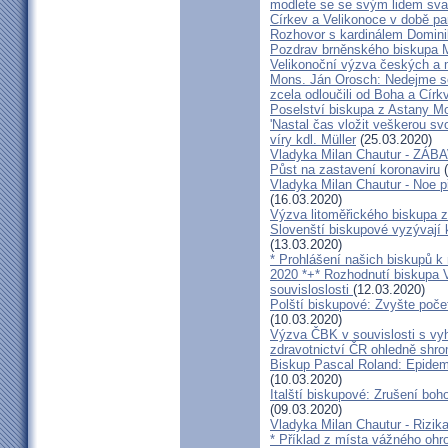
modlete se se svým lidem sva
Církev a Velikonoce v době p
Rozhovor s kardinálem Domin
Pozdrav brněnského biskupa M
Velikonoční výzva českých a
Mons. Ján Orosch: Nedejme se 
zcela odloučili od Boha a Církv
Poselství biskupa z Astany M
'Nastal čas vložit veškerou sv
víry kdl. Müller
(25.03.2020)
Vladyka Milan Chautur - ZÁ
Půst na zastavení koronaviru
(
Vladyka Milan Chautur - Noe p
(16.03.2020)
Výzva litoměřického biskupa z
Slovenští biskupové vyzývají 
(13.03.2020)
* Prohlášení našich biskupů k
2020 *+* Rozhodnutí biskupa V
souvisloslosti
(12.03.2020)
Polští biskupové: Zvyšte poče
(10.03.2020)
Výzva ČBK v souvislosti s vy
zdravotnictví ČR ohledně shr
Biskup Pascal Roland: Epidem
(10.03.2020)
Italští biskupové: Zrušení boh
(09.03.2020)
Vladyka Milan Chautur - Rizika
* Příklad z místa vážného o