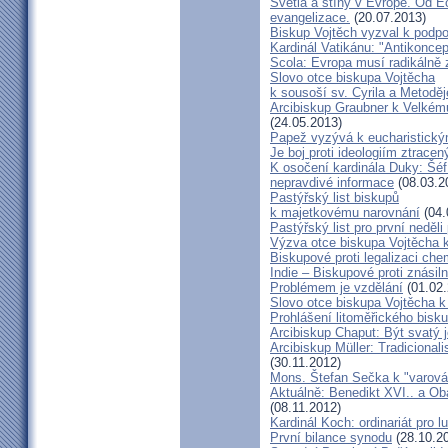
Světla a stíny v Evropě. Od Ec
evangelizace.
(20.07.2013)
Biskup Vojtěch vyzval k podpoř
Kardinál Vatikánu: "Antikonce
Scola: Evropa musí radikálně z
Slovo otce biskupa Vojtěcha
k sousoší sv. Cyrila a Metodě
Arcibiskup Graubner k Velkém
(24.05.2013)
Papež vyzývá k eucharistick
Je boj proti ideologiím ztracen
K osočení kardinála Duky: Šéf
nepravdivé informace
(08.03.2
Pastýřský list biskupů
k majetkovému narovnání
(04.
Pastýřský list pro první neděli
Výzva otce biskupa Vojtěcha 
Biskupové proti legalizaci ch
Indie – Biskupové proti znásil
Problémem je vzdělání
(01.02.
Slovo otce biskupa Vojtěcha 
Prohlášení litoměřického bis
Arcibiskup Chaput: Být svatý j
Arcibiskup Müller: Tradicional
(30.11.2012)
Mons. Štefan Sečka k "varován
Aktuálně: Benedikt XVI.. a Ob
(08.11.2012)
Kardinál Koch: ordinariát pro l
První bilance synodu
(28.10.2