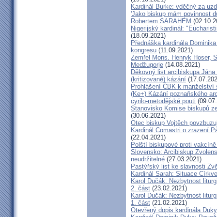
Kardinál Burke: vděčný za uzd
'Jako biskup mám povinnost dů
Robertem SARAHEM
(02.10.2
Nigerijský kardinál: "Eucharis
(18.09.2021)
Přednáška kardinála Dominika
kongresu
(11.09.2021)
Zemřel Mons. Henryk Hoser, SA
Medžugorje
(14.08.2021)
Děkovný list arcibiskupa Ján
(kritizované) kázání
(17.07.202
Prohlášení ČBK k manželství 
(Ke+) Kázání poznaňského arc
cyrilo-metodějské pouti
(09.07
Stanovisko Komise biskupů zem
(30.06.2021)
Otec biskup Vojtěch povzbuzu
Kardinál Comastri o zrazení 
(22.04.2021)
Polští biskupové proti vakcíně
Slovensko: Arcibiskup Zvolens
neudržitelné
(27.03.2021)
Pastýřský list ke slavnosti Z
Kardinál Sarah: Situace Církve
Karol Dučák: Nezbytnost litur
2. část
(23.02.2021)
Karol Dučák: Nezbytnost litur
1. část
(21.02.2021)
Otevřený dopis kardinála Duky