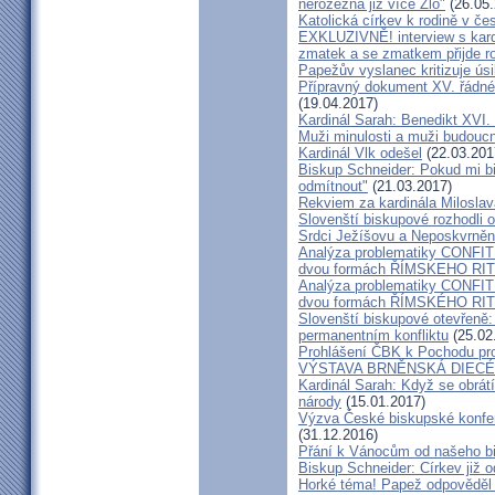
nerozezná již více Zlo"
(26.05.
Katolická církev k rodině v če
EXKLUZIVNĚ! interview s kar
zmatek a se zmatkem přijde ro
Papežův vyslanec kritizuje úsi
Přípravný dokument XV. řádné
(19.04.2017)
Kardinál Sarah: Benedikt XVI
Muži minulosti a muži budoucno
Kardinál Vlk odešel
(22.03.201
Biskup Schneider: Pokud mi bi
odmítnout"
(21.03.2017)
Rekviem za kardinála Milosla
Slovenští biskupové rozhodli
Srdci Ježíšovu a Neposkvrně
Analýza problematiky CON
dvou formách ŘÍMSKEHO RITU
Analýza problematiky CON
dvou formách ŘÍMSKÉHO RIT
Slovenští biskupové otevřeně:
permanentním konfliktu
(25.02
Prohlášení ČBK k Pochodu pro 
VÝSTAVA BRNĚNSKÁ DIECÉ
Kardinál Sarah: Když se obrát
národy
(15.01.2017)
Výzva České biskupské konfer
(31.12.2016)
Přání k Vánocům od našeho b
Biskup Schneider: Církev již 
Horké téma! Papež odpověděl 