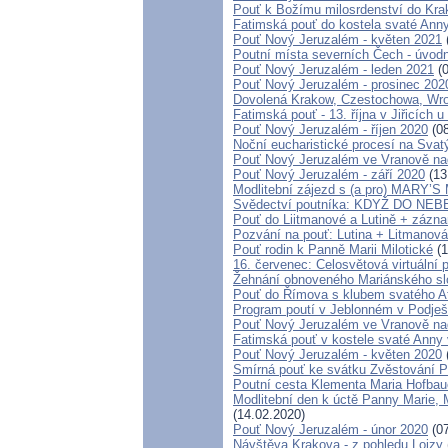
Pouť k Božímu milosrdenství do Krako
Fatimská pouť do kostela svaté Anny 
Pouť Nový Jeruzalém - květen 2021
Poutní místa severních Čech - úvodn
Pouť Nový Jeruzalém - leden 2021
(0
Pouť Nový Jeruzalém - prosinec 202
Dovolená Krakow, Czestochowa, Wr
Fatimská pouť - 13. října v Jiřicích 
Pouť Nový Jeruzalém - říjen 2020
(08
Noční eucharistické procesí na Svat
Pouť Nový Jeruzalém ve Vranově na
Pouť Nový Jeruzalém - září 2020
(13
Modlitební zájezd s (a pro) MARY
Svědectví poutníka: KDYŽ DO NE
Pouť do Liitmanové a Lutině + záznam
Pozvání na pouť: Lutina + Litmanová
Pouť rodin k Panně Marii Milotické
(1
16. červenec: Celosvětová virtuální 
Žehnání obnoveného Mariánského slou
Pouť do Římova s klubem svatého A
Program poutí v Jeblonném v Podješ
Pouť Nový Jeruzalém ve Vranově na
Fatimská pouť v kostele svaté Anny v
Pouť Nový Jeruzalém - květen 2020
Smírná pouť ke svátku Zvěstování 
Poutní cesta Klementa Maria Hofbau
Modlitební den k úctě Panny Marie,
(14.02.2020)
Pouť Nový Jeruzalém - únor 2020
(07
Návštěva Krakova - z pohledu Lojzy