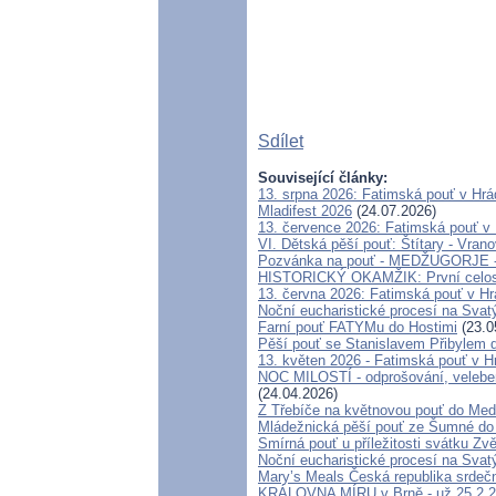
Sdílet
Související články:
13. srpna 2026: Fatimská pouť v Hr
Mladifest 2026
(24.07.2026)
13. července 2026: Fatimská pouť v
VI. Dětská pěší pouť: Štítary - Vrano
Pozvánka na pouť - MEDŽUGORJE - 4
HISTORICKÝ OKAMŽIK: První celosvě
13. června 2026: Fatimská pouť v H
Noční eucharistické procesí na Svat
Farní pouť FATYMu do Hostimi
(23.0
Pěší pouť se Stanislavem Přibylem 
13. květen 2026 - Fatimská pouť v 
NOC MILOSTÍ - odprošování, velebení
(24.04.2026)
Z Třebíče na květnovou pouť do Med
Mládežnická pěší pouť ze Šumné do
Smírná pouť u příležitosti svátku Zv
Noční eucharistické procesí na Svat
Mary’s Meals Česká republika srdeč
KRÁLOVNA MÍRU v Brně - už 25.2.