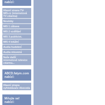
nabízí:
Hlavní strana TV-
MIS.cz (internetová
TV zdarma)
Novinky
MIS 1 zábava
MIS 2 vzdělání
MIS 3 publicist.
MIS 4 lokální
Audia hudební
Audia mluvená
Naše další
internetové televize
zdarma...
ABCD.fatym.com
nabízí:
Hlavní strana
vyhledávače Abeceda
Milujte se!
nabízí: