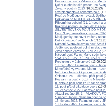
Pozvání na pouť - Velikonoční Medžug
Noční eucharistické procesí na Svat
Železný poutník 2023
(16.03.2023)
Svatoklementská pekařská pouť
(11.
Pouť do Medžugorje - svátek Božího m
Pozvánka na MODLITBU ZA MÍR - Me
Připomínka sobotní (21. 1.) pouti a 
Královna pomoci, 4. září 2011: začát
SILVESTROVSKÁ POUŤ DO MEDŽUGOR
Pouť Nový Jeruzalém - prosinec 202
Medjugorský duchovní večer v sobotu
Dušičková pouť ve Mcelích
(03.11.2
Národní Svatováclavská pouť Stará 
Ještě jsou poslední volná místa, v
Zlatá sobota Žarošice - Září 2022
(22
Národní pouť Panny Marie sedmibole
SVATOVÁCLAVSKÉ PUTOVÁNÍ PR
Porciunkule v Jablunkově
(13.09.202
13. září 2022: Fatimská pouť v Jiřicí
Mimořádná výzva otce Marka - rezerv
Noční eucharistické procesí na Svat
Ohlédnutí za II. dětskou pěší poutí
(0
Pozvání na pouť k Božímu Milosrden
II. dětská pěší pouť ze Štítar do Vra
11. pouť přátel Likvidace Lepry
(16.0
13. července 2022: Fatimská pouť v J
Aktualizováno 28. 6. - VLAKOVÁ 
S panem Janem Němcem opět na po
13. června 2022: Fatimská pouť v Jiř
13. květen 2022: Fatimská pouť v Jiř