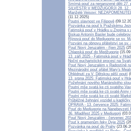
Smírná pouť za nenarozené děti 27.
SILVESTR V MEDŽUGORJI 28. 12. 202
Manželé Veisovi: NEZAPOMENUTE
(11.12.2025)
Poutní slavnost ve Filipově
(09.12.20
Pozvánka na pouť k Pražskému Jezul
Fatimská pouť v Hrádku u Znojma v p
Biskup Antonín Basler bude celebrov
Říjnová pouť do Medjugorje se sv. M
Pozvání na obnovu přátelství se sv.
Pouť Nový Jeruzalém - říjen 2025
(25
Chlapská pouť do Medžugorje
(15.09
13. září 2025 - Fatimská pouť v Hrá
Noční eucharistické procesí na Svat
Pouť Nový Jeruzalém v Radostíně na
Mezinárodní pouť přátel Mary's Meal
Ohlédnutí za V. Dětskou pěší poutí
(
13. srpna 2025: Fatimská pouť v Hr
Požehnání nového Mariánského sloupu
Poutní mše svatá ke cti svatého Vav
Poutní mše svatá ke cti svaté Anny
Poutní mše svatá ke cti svaté Mark
Průběžné žehnání vozidel u kapličky
OPRAVA - 13. července 2025: Fatims
Pouť do Medjugorje na Nanebevzetí
36. Mladifest 2025 v Medjugorji
(03.0
Pouť Nový Jeruzalém - červenec 20
Pouť k pramenům řeky Dyje 2025
(28
Pozvánka na pouť do Prahy
(23.06.2
Pozvánka k modlitbě za Prahu , Čec