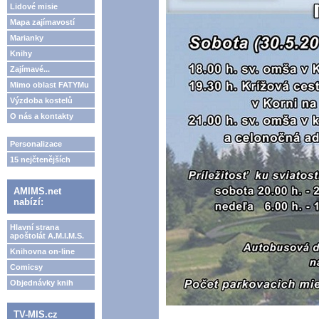
Lidové misie
Mapa zajímavostí
Marianky
Knihy
Zajímavé...
Mimo oblast FATYMu
Výzdoba kostelů
O nás a kontakty
Personalizace
15 nejčtenějších
AMIMS.net
nabízí:
Hlavní strana
apoštolát A.M.I.M.S.
Knihovna on-line
Comicsy
Objednávky knih
TV-MIS.cz