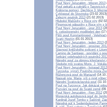
Pouť Nový Jeruzalém - březen 2013
Pouť pekařů a cukrářů v Tasovicích
Královna pomoci, Dechtice 3. března
Cyklopouť do Slovinska
(23.02.2013)
Železný poutník 2013
(21.02.2013)
Hluboké Mašůvky v Roce víry
(02.02
Plnomocné odpustky v Roce víry v 
Pouť Nový Jeruzalém - únor 2013
(28
6. celoslovenský modlitební den
(17.
Pěší pouť Konstantinopol - Velehrad
Svatý Hostýn
(01.01.2013)
Pouť Nový Jeruzalém - leden 2013
(2
Pouť Nový Jeruzalém - prosinec 201
Slavnost kněžského svěcení v Litomě
Camino de Santiago - povídání o pou
Setkání velehradských poutníků 201
Národní pouť za obnovu křesťanství
Sledujte mši svatou Mons. J. Vokála 
Pouť Nový Jeruzalém - listopad 2012
Turzovka, výročí Poutního místa Ži
Růžencová pouť do Mariazell
(14.10.
Napsali jste: Maria, víš o mně vůbec
Národní Svatováclavská pouť
(11.10
Pouť na Turzovce: Jak dokázat odpus
Pozvání na pouť do Svaté země
(09.
Pouť Nový Jeruzalém - říjen 2012
(29
Moravská autobusová pouť do Jeník
Kardinál Jozef Tomko v Šaštíně: Zá
Národná púť k Sedembolestnej Pann
8. září: Zlatá sobota v Žarošicích
(07