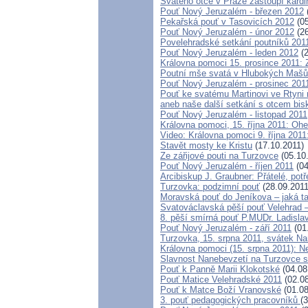
Svatého otce v Praze zastoupí kard
Pouť Nový Jeruzalém - březen 2012
Pekařská pouť v Tasovicích 2012
(05
Pouť Nový Jeruzalém - únor 2012
(26
Povelehradské setkání poutníků 201
Pouť Nový Jeruzalém - leden 2012
(2
Královna pomoci 15. prosince 2011: 
Poutní mše svatá v Hlubokých Maš
Pouť Nový Jeruzalém - prosinec 201
Pouť ke svatému Martinovi ve Rtyni 
aneb naše další setkání s otcem bi
Pouť Nový Jeruzalém - listopad 2011
Královna pomoci, 15. října 2011: Oh
Video: Královna pomoci 9. října 2011
Stavět mosty ke Kristu
(17.10.2011)
Ze zářijové pouti na Turzovce
(05.10
Pouť Nový Jeruzalém - říjen 2011
(04
Arcibiskup J. Graubner: Přátelé, pot
Turzovka: podzimní pouť
(28.09.2011
Moravská pouť do Jeníkova – jaká ta
Svatováclavská pěší pouť Velehrad 
8. pěší smírná pouť P.MUDr. Ladisl
Pouť Nový Jeruzalém - září 2011
(01
Turzovka, 15. srpna 2011, svátek N
Královna pomoci (15. srpna 2011): 
Slavnost Nanebevzetí na Turzovce 
Pouť k Panně Marii Klokotské
(04.08
Pouť Matice Velehradské 2011
(02.08
Pouť k Matce Boží Vranovské
(01.08
3. pouť pedagogických pracovníků
(