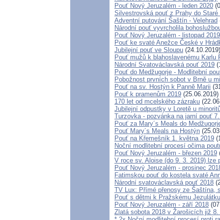
Pouť Nový Jeruzalém - leden 2020
(0
Silvestrovská pouť z Prahy do Staré 
Adventní putování Šaštín - Velehrad
Národní pouť vyvrcholila bohoslužbo
Pouť Nový Jeruzalém - listopad 2019
Pouť ke svaté Anežce České v Hrád
Jubilejní pouť ve Sloupu
(24.10.2019
Pouť mužů k blahoslavenému Karlu
Národní Svatováclavská pouť 2019
(
Pouť do Medžugorje - Modlitební pou
Pobožnost prvních sobot v Brně u min
Pouť na sv. Hostýn k Panně Marii
(31
Pouť k pramenům 2019
(25.06.2019)
170 let od mcelského zázraku
(22.06
Jubilejní odpustky v Loretě u minorit
Turzovka - pozvánka na jarní pouť 7.
Pouť za Mary´s Meals do Medžugorj
Pouť Mary´s Meals na Hostýn
(25.03
Pouť na Křemešník 1. května 2019
(
Noční modlitební procesí očima pout
Pouť Nový Jeruzalém - březen 2019
V roce sv. Aloise (do 9. 3. 2019) lze
Pouť Nový Jeruzalém - prosinec 201
Fatimskou pouť do kostela svaté Anny
Národní svatováclavská pouť 2018
(2
TV Lux: Přímé přenosy ze Šaštína, 
Pouť s dětmi k Pražskému Jezulátku
Pouť Nový Jeruzalém - září 2018
(07
Zlatá sobota 2018 v Žarošicích již 8.
* 2x Noční modlitební procesí proti r