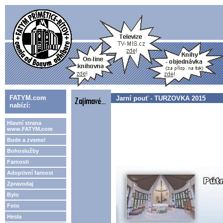
FATYM.com
Jarní pouť - TURZOVKA 2015
nabízí:
Hlavní strana
www.FATYM.com
Bude a zveme!
Bohoslužby
Farnosti
Adoptivní farnost
Zpravodaj
Bylo
Foto
Hesla