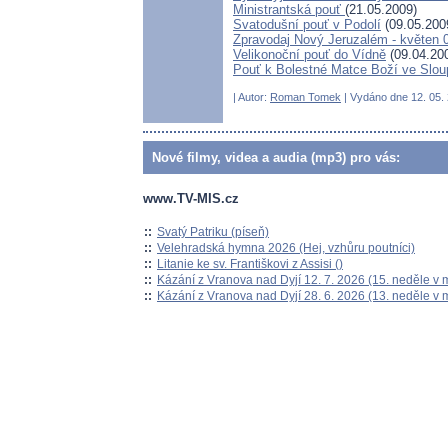
Ministrantská pouť
(21.05.2009)
Svatodušní pouť v Podolí
(09.05.200
Zpravodaj Nový Jeruzalém - květen 
Velikonoční pouť do Vídně
(09.04.20
Pouť k Bolestné Matce Boží ve Slou
| Autor:
Roman Tomek
| Vydáno dne 12. 05. 
Nové filmy, videa a audia (mp3) pro vás:
www.TV-MIS.cz
::
Svatý Patriku (píseň)
::
Velehradská hymna 2026 (Hej, vzhůru poutníci)
::
Litanie ke sv. Františkovi z Assisi ()
::
Kázání z Vranova nad Dyjí 12. 7. 2026 (15. neděle v 
::
Kázání z Vranova nad Dyjí 28. 6. 2026 (13. neděle v 