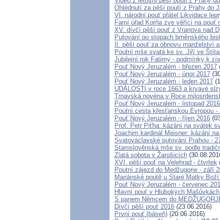
Video z letošní pěší pouti z Prahy d
Ohlédnutí za pěší poutí z Prahy do 
VI. národní pouť přátel Likvidace lep
Farní úřad Korňa zve věřící na pouť
XV. dívčí pěší pouť z Vranova nad D
Putování po stopách brněnského bis
II. pěší pouť za obnovu manželství a
Poutní mše svatá ke sv. Jiří ve Štít
Jubilejní rok Fatimy - podmínky k z
Pouť Nový Jeruzalém - březen 2017
Pouť Nový Jeruzalém - únor 2017
(30
Pouť Nový Jeruzalém - leden 2017
(1
UDÁLOSTI v roce 1663 a krvavé slz
Trnavská novéna v Roce milosrdenstv
Pouť Nový Jeruzalém - listopad 2016
Poutní cesta křesťanskou Evropou - 
Pouť Nový Jeruzalém - říjen 2016
(03
Prof. Petr Piťha: kázání na svátek s
Joachim kardinál Meisner: kázání na
Svatováclavské putování Prahou - 27
Staroslověnská mše sv. podle tradičn
Zlatá sobota v Žarošicích
(30.08.201
XVI. pěší pouť na Velehrad - čtvrtek
Poutní zájezd do Medžugorje - září 
Mariánské poutě u Staré Matky Boží
Pouť Nový Jeruzalém - červenec 20
Hlavní pouť v Hlubokých Mašůvkách
S panem Němcem do MEDŽUGORJE 
Dívčí pěší pouť 2016
(23.06.2016)
První pouť (báseň)
(20.06.2016)