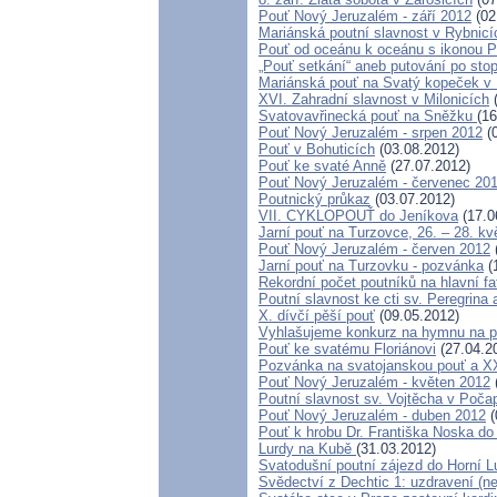
Pouť Nový Jeruzalém - září 2012
(02
Mariánská poutní slavnost v Rybnic
Pouť od oceánu k oceánu s ikonou P
„Pouť setkání“ aneb putování po sto
Mariánská pouť na Svatý kopeček v
XVI. Zahradní slavnost v Milonicích
(
Svatovavřinecká pouť na Sněžku
(16
Pouť Nový Jeruzalém - srpen 2012
(0
Pouť v Bohuticích
(03.08.2012)
Pouť ke svaté Anně
(27.07.2012)
Pouť Nový Jeruzalém - červenec 20
Poutnický průkaz
(03.07.2012)
VII. CYKLOPOUŤ do Jeníkova
(17.0
Jarní pouť na Turzovce, 26. – 28. k
Pouť Nový Jeruzalém - červen 2012
Jarní pouť na Turzovku - pozvánka
(
Rekordní počet poutníků na hlavní f
Poutní slavnost ke cti sv. Peregrina
X. dívčí pěší pouť
(09.05.2012)
Vyhlašujeme konkurz na hymnu na p
Pouť ke svatému Floriánovi
(27.04.2
Pozvánka na svatojanskou pouť a XX
Pouť Nový Jeruzalém - květen 2012
Poutní slavnost sv. Vojtěcha v Poča
Pouť Nový Jeruzalém - duben 2012
(
Pouť k hrobu Dr. Františka Noska do
Lurdy na Kubě
(31.03.2012)
Svatodušní poutní zájezd do Horní 
Svědectví z Dechtic 1: uzdravení (ne