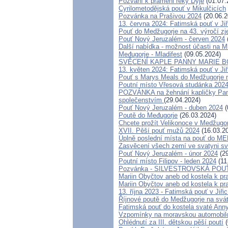
Pozvání k prameni řeky Dyje
(01.07.
Cyrilometodějská pouť v Mikulčicích
Pozvánka na Prašivou 2024
(20.06.2
13. června 2024: Fatimská pouť v Jiř
Pouť do Medžugorje na 43. výročí zjev
Pouť Nový Jeruzalém - červen 2024
Další nabídka - možnost účasti na M
Međugorje - Mladifest
(09.05.2024)
SVĚCENÍ KAPLE PANNY MARIE BO
13. květen 2024: Fatimská pouť v Jiř
Pouť s Marys Meals do Medžugorje n
Poutní místo Vřesová studánka 202
POZVÁNKA na žehnání kapličky Panny
společenstvím
(29.04.2024)
Pouť Nový Jeruzalém - duben 2024
(
Poutě do Međugorje
(26.03.2024)
Chcete prožít Velikonoce v Medžugo
XVII. Pěší pouť mužů 2024
(16.03.2
Úplně poslední místa na pouť do
Zasvěcení všech zemí ve svatyni sva
Pouť Nový Jeruzalém - únor 2024
(29
Poutní místo Filipov - leden 2024
(11
Pozvánka - SILVESTROVSKÁ POUŤ D
Mariin Obyčtov aneb od kostela k pra
Mariin Obyčtov aneb od kostela k pra
13. října 2023 - Fatimská pouť v Jiřic
Říjnové poutě do Medžugorje na svá
Fatimská pouť do kostela svaté Anny 
Vzpomínky na moravskou automobilo
Ohlédnutí za III. dětskou pěší poutí
(