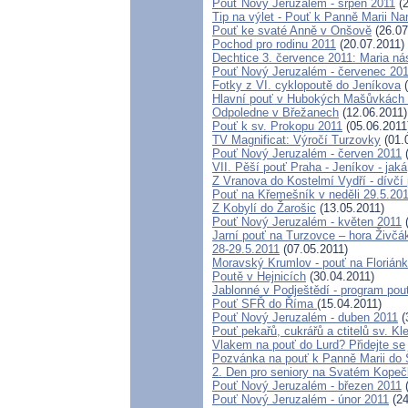
Pouť Nový Jeruzalém - srpen 2011
(2
Tip na výlet - Pouť k Panně Marii N
Pouť ke svaté Anně v Onšově
(26.07
Pochod pro rodinu 2011
(20.07.2011)
Dechtice 3. července 2011: Maria ná
Pouť Nový Jeruzalém - červenec 20
Fotky z VI. cyklopoutě do Jeníkova
(
Hlavní pouť v Hubokých Mašůvkách -
Odpoledne v Břežanech
(12.06.2011)
Pouť k sv. Prokopu 2011
(05.06.2011
TV Magnificat: Výročí Turzovky
(01.
Pouť Nový Jeruzalém - červen 2011
(
VII. Pěší pouť Praha - Jeníkov - jaká,
Z Vranova do Kostelmí Vydří - dívčí
Pouť na Křemešník v neděli 29.5.20
Z Kobylí do Žarošic
(13.05.2011)
Pouť Nový Jeruzalém - květen 2011
(
Jarní pouť na Turzovce – hora Živčá
28-29.5.2011
(07.05.2011)
Moravský Krumlov - pouť na Florián
Poutě v Hejnicích
(30.04.2011)
Jablonné v Podještědí - program pou
Pouť SFŘ do Říma
(15.04.2011)
Pouť Nový Jeruzalém - duben 2011
(
Pouť pekařů, cukrářů a ctitelů sv. K
Vlakem na pouť do Lurd? Přidejte se
Pozvánka na pouť k Panně Marii do 
2. Den pro seniory na Svatém Kope
Pouť Nový Jeruzalém - březen 2011
(
Pouť Nový Jeruzalém - únor 2011
(24