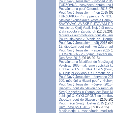
Pouť Nový Jeruzalém - listopad 2015
TURZOVKA - posvěcení chrámu na h
Pozvánka na pouť Celurodu 2015
(07
Pouť Nový Jeruzalém - říjen 2015
(06
TURZOVKA - Přímý přenos TV NOE -
Slavnost konsekrace kostela Panny 
SVATOVÁCLAVSKÉ PUTOVÁNÍ PR
Arcibiskup Cyril Vasiľ: Největší nebez
Zlatá sobota v Žarošicích
(12.09.201
Moravská automobilová pouť do Jen
Poutní slavnost v Rybnicích - Horní
Pouť Nový Jeruzalém - září 2015
(04
12. diecézní pouť rodin ve Žďáru na
Pouť Nový Jeruzalém - srpen 2015
(0
LITMANOVÁ - 25. výročí zjevení na 
Den Brna 2015
(06.08.2015)
Pozvánka na Mladifest do Medžugorje
Velehrad 1985 - jak jsme vypískali k
+ dokument VELEHRAD 1985 (Pouť, k
X. jubilejní cyklopouť z Přímětic do 
Pouť Nový Jeruzalém - červenec 20
300. měsíční a Hlavní pouť v Hluh
Pouť Nový Jeruzalém - červen 2015
Diecézní pouť do Slavonic v rámci d
Svatý Kopeček u Olomouce: Pouť Mo
Jubilejní X. CYKLOPOUŤ do Jeníko
Diecézní pouť do Slavonic
(12.05.20
Pouť médií Svatý Hostýn 2015
(12.0
Dívčí pěší pouť 2015
(09.05.2015)
Medžugorje: 4. mezinárodní modlitebn