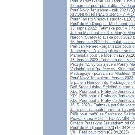
Pouť k Pražskému Jezulátku (+ nov
12. národní pouť přátel díla Likvidace
Pouť Nový Jeruzalém - září 2023
(30
SLAVNOSTNÍ INAUGURACE A POŽ
Poutní místo Vřesová studánka
(20.
Pouť do Medžugorje - Modlitební pouť
13. srpna 2022: Fatimská pouť v Jiřic
Jak na Mladifest 2023: s Mary’s M
Národní Svatováclavská pouť 2023
(
13. července 2022: Fatimská pouť v J
Pan Jan Němec - organizátor poutí do
To nevymyslíš, aneb jak jsem se set
Mariánská pouť ve Mcelích
(29.06.20
13. června 2023: Fatimská pouť v Jiř
Prožijte 42. výročí zjevení Panny Mar
Vodácká pouť "po řece sv. Klementa
Medžugorje - pozvání na Mladifest
(0
Pouť Nový Jeruzalém - červen 2023
S panem Němcem do Medžugorje - 42
Dvě Srdce Lásky: Srdečně zveme k Je
XIX. Pěší pouť z Prahy do Jeníkova 
XIX. Pěší pouť z Prahy do Jeníkova 
XIX. Pěší pouť z Prahy do Jeníkova 
13. 5. 2023 - Fatimská pouť do koste
Jarní pouť na poutním místě Turzov
Pěší pouť mužů ze Senice do Šaští
Pozvánka na MODLITBU ZA MÍR - Me
Ornát s Pražským Jezulátkem od úča
Pouť do Medjugorje 2023
(13.04.2023
VIII. Pěší pouť rodin
(02.04.2023)