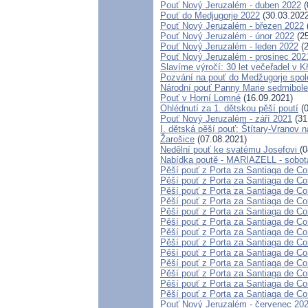
Pouť Nový Jeruzalém - duben 2022
(
Pouť do Medjugorje 2022
(30.03.2022
Pouť Nový Jeruzalém - březen 2022
Pouť Nový Jeruzalém - únor 2022
(25
Pouť Nový Jeruzalém - leden 2022
(2
Pouť Nový Jeruzalém - prosinec 202
Slavíme výročí: 30 let večeřadel v K
Pozvání na pouť do Medžugorje spole
Národní pouť Panny Marie sedmibole
Pouť v Horní Lomné
(16.09.2021)
Ohlédnutí za 1. dětskou pěší poutí
(0
Pouť Nový Jeruzalém - září 2021
(31
I. dětská pěší pouť: Štítary-Vranov n
Žarošice
(07.08.2021)
Nedělní pouť ke svatému Josefovi
(0
Nabídka poutě - MARIAZELL - sobot
Pěší pouť z Porta za Santiaga de Co
Pěší pouť z Porta za Santiaga de Co
Pěší pouť z Porta za Santiaga de Co
Pěší pouť z Porta za Santiaga de Co
Pěší pouť z Porta za Santiaga de Co
Pěší pouť z Porta za Santiaga de Co
Pěší pouť z Porta za Santiaga de Co
Pěší pouť z Porta za Santiaga de Co
Pěší pouť z Porta za Santiaga de Co
Pěší pouť z Porta za Santiaga de Co
Pěší pouť z Porta za Santiaga de Co
Pěší pouť z Porta za Santiaga de Co
Pěší pouť z Porta za Santiaga de Co
Pouť Nový Jeruzalém - červenec 20