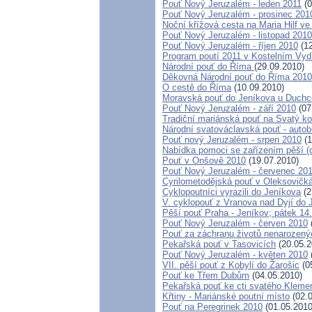
Pouť Nový Jeruzalém - leden 2011
(0
Pouť Nový Jeruzalém - prosinec 201
Noční křížová cesta na Maria Hilf ve
Pouť Nový Jeruzalém - listopad 2010
Pouť Nový Jeruzalém - říjen 2010
(12
Program poutí 2011 v Kostelním Vyd
Národní pouť do Říma
(29.09.2010)
Děkovná Národní pouť do Říma 2010
O cestě do Říma
(10.09.2010)
Moravská pouť do Jeníkova u Duch
Pouť Nový Jeruzalém - září 2010
(07
Tradiční mariánská pouť na Svatý k
Národní svatováclavská pouť - auto
Pouť nový Jeruzalém - srpen 2010
(1
Nabídka pomoci se zařízením pěší (cy
Pouť v Onšově 2010
(19.07.2010)
Pouť Nový Jeruzalém - červenec 20
Cyrilometodějská pouť v Oleksovičk
Cyklopoutníci vyrazili do Jeníkova
(2
V. cyklopouť z Vranova nad Dyjí do
Pěší pouť Praha - Jeníkov; pátek 14
Pouť Nový Jeruzalém - červen 2010
Pouť za záchranu životů nenarozený
Pekařská pouť v Tasovicích
(20.05.2
Pouť Nový Jeruzalém - květen 2010
VII. pěší pouť z Kobylí do Žarošic
(0
Pouť ke Třem Dubům
(04.05.2010)
Pekařská pouť ke cti svatého Kleme
Křtiny - Mariánské poutní místo
(02.0
Pouť na Peregrinek 2010
(01.05.2010