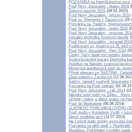
POZVÁNKA na františkánskou pouť do 
Pouť Nový Jeruzalém - duben 2015
(
Železný poutník 2015
(08.03.2015)
Pouť Nový Jeruzalém - březen 2015
Pouť sv. Klementa v Tasovicích
(25.
Pozvánka na Tradiční „Klemenswoch
Pouť Nový Jeruzalém - leden 2015
(0
Pouť Nový Jeruzalém - prosinec 201
Virtuální prohlídka římských bazilik
(
Pouť Nový Jeruzalém - listopad 2014
Poděkování sv. Anežce za 25 roků 
Pouť Nový Jeruzalém - říjen 2014
(09
Český Těšín bude mít ostatky blaho
Svatováclavské kázání Dominika kar
Autobus na Národní svatováclavskou
Moravská autobusová pouť do Jeník
Přímé přenosy ze ŠAŠTÍNA - Celoná
Zlatá sobota v Žarošicích
(12.09.201
Šaštín: národní svatyně Slovenska
(
Pozvánka na Pouť setkání
(01.09.20
Pouť Nový Jeruzalém - září 2014
(01
Národní pouť rodin ve Žďáru - Slovo 
Učitelé i rodiny s dětmi budou na Ho
Pouť do Medjugorje
(06.08.2014)
SLAVNOST PORCINKULOVÉHO O
Pouť mužů v Kostelním Vydří + kázá
Denní modlitba otců
(16.07.2014)
Na Cvilíně bude polský exorcista maz
Pozvánka na pěší pouť z Hostěradi
Morašice: Požehnání výzdoby kaple