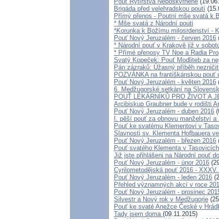
Pouť Rytířstva Neposkvrněné
(19.06
Brigáda před velehradskou poutí
(15.
Přímý přenos - Poutní mše svatá k B
* Mše svatá z Národní pouti
*Korunka k Božímu milosrdenství - K
Pouť Nový Jeruzalém - červen 2016
* Národní pouť v Krakově již v sobot
* Přímé přenosy TV Noe a Radia Pro
Svatý Kopeček: Pouť Modliteb za n
Pán zázraků: Úžasný příběh nezniči
POZVÁNKA na františkánskou pouť do 
Pouť Nový Jeruzalém - květen 2016
6. Medžugorské setkání na Slovensk
POUŤ LÉKÁRNÍKŮ PRO ŽIVOT A J
Arcibiskup Graubner bude v rodišti 
Pouť Nový Jeruzalém - duben 2016
(
I. pěší pouť za obnovu manželství a 
Pouť ke svatému Klementovi v Taso
Slavnosti sv. Klementa Hofbauera ve
Pouť Nový Jeruzalém - březen 2016
Pouť svatého Klementa v Tasovicíc
Již jste přihlášeni na Národní pouť 
Pouť Nový Jeruzalém - únor 2016
(29
Cyrilometodějská pouť 2016 - XXXV.
Pouť Nový Jeruzalém - leden 2016
(2
Přehled významných akcí v roce 20
Pouť Nový Jeruzalém - prosinec 201
Silvestr a Nový rok v Medžugorje
(25
Pouť ke svaté Anežce České v Hrád
Tady jsem doma
(09.11.2015)