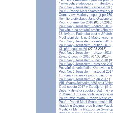
* www.petice-adopce.cz - materiály, v
Pouť Nový Jeruzalém - srpen 2018
(0
Pouť k Panně Marii Svatotomské v b
Ostatky sv. Markéty poputují po 75
Homilie arcibiskupa Jana Graubnera p
Pouť k pramenům 2018
(01.07.2018)
Pouť Nový Jeruzalém - červen 2018
Pozvánka na setkání brněnského regi
13. květen: Fatimská pouť v Jiřicích 
Modlitební den k úctě Matky všech n
Pouť Nový Jeruzalém - květen 2018
Pouť Nový Jeruzalém - duben 2018
(
XI. pěší pouť mužů
(27.03.2018)
Pouť Nový Jeruzalém - březen 2018
Železný poutník 2018
(07.03.2018)
Pouť Nový Jeruzalém - únor 2018
(08
Pouť Nový Jeruzalém - prosinec 201
Pozvání do večeřadla: Křenovice u K
Pouť Nový Jeruzalém - listopad 2017
13. října - Fatimská pouť v Jiřicích u
Pouť Nový Jeruzalém - říjen 2017
(10
VIII. Svatováclavská pěší pouť Vele
Zlatá sobota 2017 v Žarošicích již 9.
Dnes: Fatimská sobota v Šaštíně - 
P. Marian Kuffa na pouti pedagogů 
Poutní mše svatá u Panny Marie ve 
Pouť k Panně Marii Svatotomské 15
Hrádek u Znojma: otec biskup Pavel
Mystička Myrna Nazzour ze Sýrie o