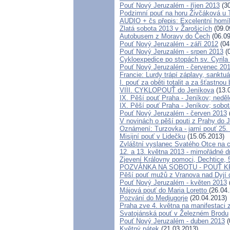
Pouť Nový Jeruzalém - říjen 2013
(30
Podzimní pouť na horu Živčáková u T
AUDIO + čs přepis: Excelentní homíl
Zlatá sobota 2013 v Žarošicích
(09.0
Autobusem z Moravy do Čech
(06.09
Pouť Nový Jeruzalém - září 2012
(04
Pouť Nový Jeruzalém - srpen 2013
(0
Cykloexpedice po stopách sv. Cyrila
Pouť Nový Jeruzalém - červenec 20
Francie: Lurdy trápí záplavy, sanktu
I. pouť za oběti totalit a za šťastn
VIII. CYKLOPOUŤ do Jeníkova
(13.
IX. Pěší pouť Praha - Jeníkov; neděl
IX. Pěší pouť Praha - Jeníkov; sobo
Pouť Nový Jeruzalém - červen 2013
V novinách o pěší pouti z Prahy do 
Oznámení: Turzovka - jarní pouť 25.
Misijní pouť v Lidečku
(15.05.2013)
Zvláštní vyslanec Svatého Otce na c
12. a 13. května 2013 - mimořádné 
Zjevení Královny pomoci, Dechtice, 
POZVÁNKA NA SOBOTU - POUŤ 
Pěší pouť mužů z Vranova nad Dyjí 
Pouť Nový Jeruzalém - květen 2013
Májová pouť do Maria Loretto
(26.04
Pozvání do Medjugorje
(20.04.2013)
Praha zve 4. května na manifestaci 
Svatojánská pouť v Železném Brodu
Pouť Nový Jeruzalém - duben 2013
(
Květný pátek
(21.03.2013)