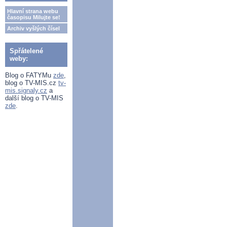
Hlavní strana webu
časopisu Milujte se!
Archiv vyšlých čísel
Spřátelené
weby:
Blog o FATYMu
zde
,
blog o TV-MIS.cz
tv-
mis.signaly.cz
a
další blog o TV-MIS
zde
.