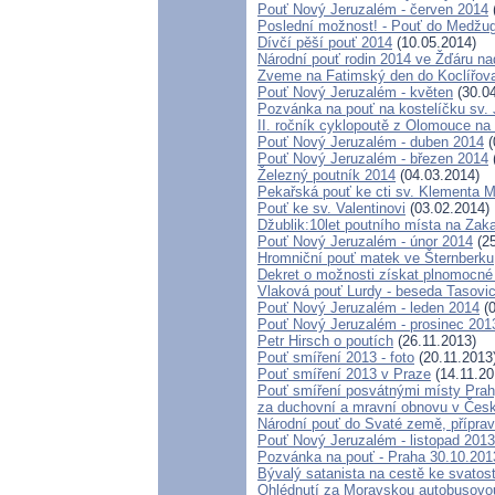
Pouť Nový Jeruzalém - červen 2014
Poslední možnost! - Pouť do Medžugo
Dívčí pěší pouť 2014
(10.05.2014)
Národní pouť rodin 2014 ve Žďáru n
Zveme na Fatimský den do Koclířova
Pouť Nový Jeruzalém - květen
(30.04
Pozvánka na pouť na kostelíčku sv.
II. ročník cyklopoutě z Olomouce na
Pouť Nový Jeruzalém - duben 2014
(
Pouť Nový Jeruzalém - březen 2014
Železný poutník 2014
(04.03.2014)
Pekařská pouť ke cti sv. Klementa 
Pouť ke sv. Valentinovi
(03.02.2014)
Džublik:10let poutního místa na Zaka
Pouť Nový Jeruzalém - únor 2014
(25
Hromniční pouť matek ve Šternberku
Dekret o možnosti získat plnomocné
Vlaková pouť Lurdy - beseda Tasovi
Pouť Nový Jeruzalém - leden 2014
(0
Pouť Nový Jeruzalém - prosinec 201
Petr Hirsch o poutích
(26.11.2013)
Pouť smíření 2013 - foto
(20.11.2013
Pouť smíření 2013 v Praze
(14.11.20
Pouť smíření posvátnými místy Pra
za duchovní a mravní obnovu v Česk
Národní pouť do Svaté země, příprav
Pouť Nový Jeruzalém - listopad 2013
Pozvánka na pouť - Praha 30.10.201
Bývalý satanista na cestě ke svatos
Ohlédnutí za Moravskou autobusovou 