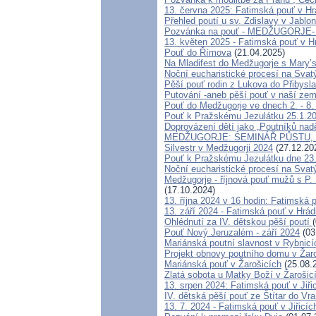
13. června 2025: Fatimská pouť v H
Přehled poutí u sv. Zdislavy v Jablo
Pozvánka na pouť - MEDŽUGORJE- 4
13. květen 2025 - Fatimská pouť v 
Pouť do Římova
(21.04.2025)
Na Mladifest do Medžugorje s Mary’
Noční eucharistické procesí na Svat
Pěší pouť rodin z Lukova do Přibysla
Putování -aneb pěší pouť v naší zemi
Pouť do Medžugorje ve dnech 2. - 8.
Pouť k Pražskému Jezulátku 25.1.2
Doprovázení dětí jako „Poutníků nadě
MEDŽUGORJE: SEMINÁŘ PŮSTU, T
Silvestr v Medžugorji 2024
(27.12.20
Pouť k Pražskému Jezulátku dne 23.
Noční eucharistické procesí na Svatý
Medžugorje - říjnová pouť mužů s P.
(17.10.2024)
13. října 2024 v 16 hodin: Fatimská
13. září 2024 - Fatimská pouť v Hrá
Ohlédnutí za IV. dětskou pěší poutí
Pouť Nový Jeruzalém - září 2024
(03
Mariánská poutní slavnost v Rybnicí
Projekt obnovy poutního domu v Žar
Mariánská pouť v Žarošicích
(25.08.
Zlatá sobota u Matky Boží v Žarošic
13. srpen 2024: Fatimská pouť v Jiřic
IV. dětská pěší pouť ze Štítar do Vr
13. 7. 2024 - Fatimská pouť v Jiřicíc