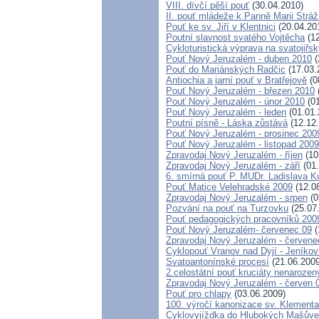
VIII. dívčí pěší pouť
(30.04.2010)
II. pouť mládeže k Panně Marii Strá
Pouť ke sv. Jiří v Klentnici
(20.04.20
Poutní slavnost svatého Vojtěcha
(12
Cykloturistická výprava na svatojiřs
Pouť Nový Jeruzalém - duben 2010
(
Pouť do Mariánských Radčic
(17.03.
Antiochia a jarní pouť v Bratřejově
(0
Pouť Nový Jeruzalém - březen 2010
Pouť Nový Jeruzalém - únor 2010
(01
Pouť Nový Jeruzalém - leden
(01.01.
Poutní písně - Láska zůstává
(12.12
Pouť Nový Jeruzalém - prosinec 200
Pouť Nový Jeruzalém - listopad 2009
Zpravodaj Nový Jeruzalém - říjen
(10
Zpravodaj Nový Jeruzalém - září
(01.
6. smírná pouť P. MUDr. Ladislava K
Pouť Matice Velehradské 2009
(12.0
Zpravodaj Nový Jeruzalém - srpen
(0
Pozvání na pouť na Turzovku
(25.07
Pouť pedagogických pracovníků 200
Pouť Nový Jeruzalém- červenec 09
(
Zpravodaj Nový Jeruzalém - červene
Cyklopouť Vranov nad Dyjí - Jeníkov 
Svatoantonínské procesí
(21.06.2009
2.celostátní pouť kruciáty nenaroz
Zpravodaj Nový Jeruzalém - červen 
Pouť pro chlapy
(03.06.2009)
100. výročí kanonizace sv. Klement
Cyklovyjíždka do Hlubokých Mašův