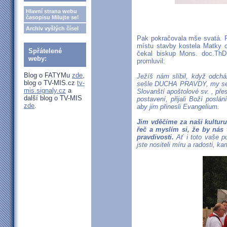
Hlavní strana webu
časopisu Milujte se!
Archiv vyšlých čísel
Pak pokračovala mše svatá. P
místu stavby kostela Matky 
Spřátelené
čekal biskup Mons. doc.ThD
weby:
promluvil:
Blog o FATYMu
zde
,
Ježíš nám slíbil, když odch
blog o TV-MIS.cz
tv-
sešle DUCHA PRAVDY, my se s
mis.signaly.cz
a
Slovanští apoštolové sv.
, pře
další blog o TV-MIS
postavení, přijali Boží poslán
zde
.
aby jim přinesli Evangelium.
Jim vděčíme za naši kultur
řeč a myslím si, že by nás 
pravdivosti.
Ať i toto vaše p
jste nositeli míru a radosti, ka