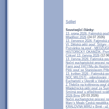
Sdílet
Související články:
13. srpna 2026: Fatimská pou
Mladifest 2026
(24.07.2026)
13. července 2026: Fatimská 
VI. Dětská pěší pouť: Štítary 
Pozvánka na pouť - MEDŽUGOR
HISTORICKÝ OKAMŽIK: První c
Církve! 13. června 2026
(12.06
13. června 2026: Fatimská po
Noční eucharistické procesí n
Farní pouť FATYMu do Hostim
Pěší pouť se Stanislavem Při
13. květen 2026 - Fatimská p
NOC MILOSTÍ - odprošování, v
Eucharistií v Újezdě u Valašs
Z Třebíče na květnovou pouť 
Mládežnická pěší pouť ze Šu
Smírná pouť u příležitosti svá
2026 Brno
(20.03.2026)
Noční eucharistické procesí n
Mary’s Meals Česká republika
KRÁLOVNA MÍRU v Brně - už 