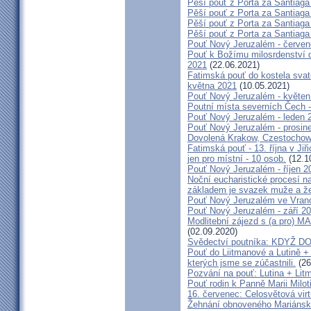
Pěší pouť z Porta za Santiaga
Pěší pouť z Porta za Santiaga
Pěší pouť z Porta za Santiaga
Pěší pouť z Porta za Santiaga
Pouť Nový Jeruzalém - červe
Pouť k Božímu milosrdenství do
2021
(22.06.2021)
Fatimská pouť do kostela svaté
května 2021
(10.05.2021)
Pouť Nový Jeruzalém - květen
Poutní místa severních Čech -
Pouť Nový Jeruzalém - leden 
Pouť Nový Jeruzalém - prosin
Dovolená Krakow, Czestochow
Fatimská pouť - 13. října v Ji
jen pro místní - 10 osob.
(12.1
Pouť Nový Jeruzalém - říjen 2
Noční eucharistické procesí n
základem je svazek muže a ž
Pouť Nový Jeruzalém ve Vran
Pouť Nový Jeruzalém - září 2
Modlitební zájezd s (a pro
(02.09.2020)
Svědectví poutníka: KDYŽ 
Pouť do Liitmanové a Lutině + 
kterých jsme se zúčastnili.
(26
Pozvání na pouť: Lutina + Lit
Pouť rodin k Panně Marii Milot
16. červenec: Celosvětová virt
Žehnání obnoveného Mariánské