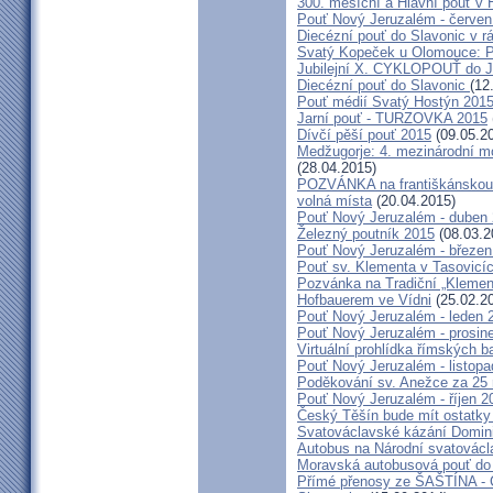
300. měsíční a Hlavní pouť 
Pouť Nový Jeruzalém - červen
Diecézní pouť do Slavonic v 
Svatý Kopeček u Olomouce: P
Jubilejní X. CYKLOPOUŤ do J
Diecézní pouť do Slavonic
(12
Pouť médií Svatý Hostýn 201
Jarní pouť - TURZOVKA 2015
Dívčí pěší pouť 2015
(09.05.2
Medžugorje: 4. mezinárodní mod
(28.04.2015)
POZVÁNKA na františkánskou po
volná místa
(20.04.2015)
Pouť Nový Jeruzalém - duben
Železný poutník 2015
(08.03.2
Pouť Nový Jeruzalém - březen
Pouť sv. Klementa v Tasovicí
Pozvánka na Tradiční „Kleme
Hofbauerem ve Vídni
(25.02.2
Pouť Nový Jeruzalém - leden 
Pouť Nový Jeruzalém - prosin
Virtuální prohlídka římských ba
Pouť Nový Jeruzalém - listop
Poděkování sv. Anežce za 25
Pouť Nový Jeruzalém - říjen 2
Český Těšín bude mít ostatky
Svatováclavské kázání Domini
Autobus na Národní svatovácl
Moravská autobusová pouť do
Přímé přenosy ze ŠAŠTÍNA - C