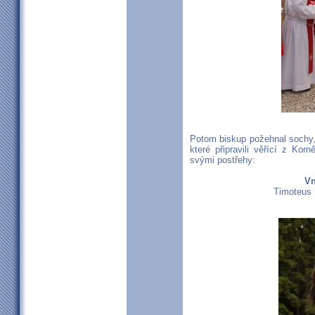
Potom biskup požehnal sochy,
které připravili věřící z Kor
svými postřehy:
Vn
Timoteus 