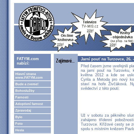
FATYM.com
Jarní pouť na Turzovce, 26. 
nabízí:
Před časem jsme uveřejnili pl
na jarní pouť na Turzovku, 
Hlavní strana
května 2012 a kde se usku
www.FATYM.com
Cyrila a Metoda pro nový ko
staví na hoře Živčáková. Ny
Bude a zveme!
svědectví z této pouti:
Bohoslužby
Farnosti
Adoptivní farnost
Zpravodaj
Už v sobotu za pěkného slun
Bylo
zahájeno třídenní pobožnos
Foto
Turzovce. Křížové cesty se z
spolu s místním knězem Pav
Hesla