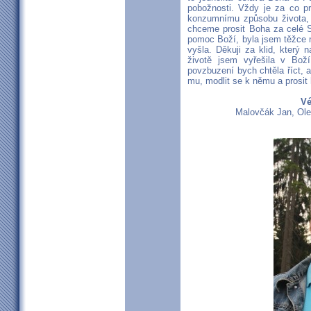
pobožnosti. Vždy je za co pr
konzumnímu způsobu života, 
chceme prosit Boha za celé S
pomoc Boží, byla jsem těžce 
vyšla. Děkuji za klid, kter
životě jsem vyřešila v Bož
povzbuzení bych chtěla říct, a
mu, modlit se k němu a prosit 
Vé
Malovčák Jan, Oleš