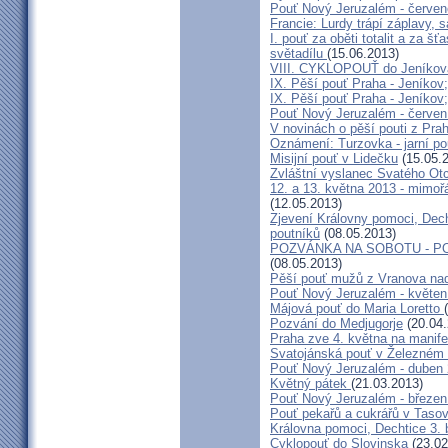
Pouť Nový Jeruzalém - červe
Francie: Lurdy trápí záplavy,
I. pouť za oběti totalit a za 
světadílu
(15.06.2013)
VIII. CYKLOPOUŤ do Jeníkov
IX. Pěší pouť Praha - Jeníkov
IX. Pěší pouť Praha - Jeníkov
Pouť Nový Jeruzalém - červen
V novinách o pěší pouti z Pra
Oznámení: Turzovka - jarní po
Misijní pouť v Lidečku
(15.05.
Zvláštní vyslanec Svatého Otc
12. a 13. května 2013 - mimo
(12.05.2013)
Zjevení Královny pomoci, Dech
poutníků
(08.05.2013)
POZVÁNKA NA SOBOTU - P
(08.05.2013)
Pěší pouť mužů z Vranova nad
Pouť Nový Jeruzalém - květen
Májová pouť do Maria Loretto
Pozvání do Medjugorje
(20.04.
Praha zve 4. května na manife
Svatojánská pouť v Železném
Pouť Nový Jeruzalém - duben
Květný pátek
(21.03.2013)
Pouť Nový Jeruzalém - březen
Pouť pekařů a cukrářů v Taso
Královna pomoci, Dechtice 3.
Cyklopouť do Slovinska
(23.02