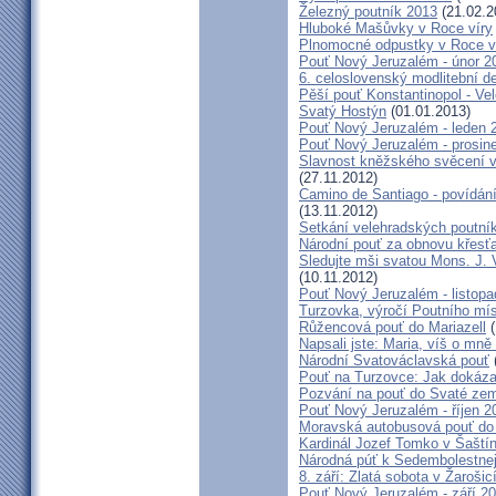
Železný poutník 2013
(21.02.2
Hluboké Mašůvky v Roce víry
Plnomocné odpustky v Roce ví
Pouť Nový Jeruzalém - únor 2
6. celoslovenský modlitební d
Pěší pouť Konstantinopol - Ve
Svatý Hostýn
(01.01.2013)
Pouť Nový Jeruzalém - leden 
Pouť Nový Jeruzalém - prosin
Slavnost kněžského svěcení v 
(27.11.2012)
Camino de Santiago - povídání
(13.11.2012)
Setkání velehradských poutní
Národní pouť za obnovu křesť
Sledujte mši svatou Mons. J. 
(10.11.2012)
Pouť Nový Jeruzalém - listop
Turzovka, výročí Poutního mí
Růžencová pouť do Mariazell
(
Napsali jste: Maria, víš o mn
Národní Svatováclavská pouť
Pouť na Turzovce: Jak dokázat
Pozvání na pouť do Svaté ze
Pouť Nový Jeruzalém - říjen 2
Moravská autobusová pouť do
Kardinál Jozef Tomko v Šaští
Národná púť k Sedembolestne
8. září: Zlatá sobota v Žarošic
Pouť Nový Jeruzalém - září 2