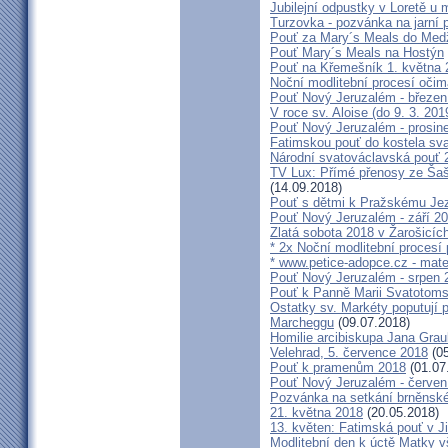
Jubilejní odpustky v Loretě u 
Turzovka - pozvánka na jarní p
Pouť za Mary´s Meals do Med
Pouť Mary´s Meals na Hostýn
Pouť na Křemešník 1. května 
Noční modlitební procesí očim
Pouť Nový Jeruzalém - březen
V roce sv. Aloise (do 9. 3. 201
Pouť Nový Jeruzalém - prosin
Fatimskou pouť do kostela sva
Národní svatováclavská pouť 
TV Lux: Přímé přenosy ze Šaš
(14.09.2018)
Pouť s dětmi k Pražskému Jez
Pouť Nový Jeruzalém - září 2
Zlatá sobota 2018 v Žarošicích 
* 2x Noční modlitební procesí p
* www.petice-adopce.cz - mater
Pouť Nový Jeruzalém - srpen 
Pouť k Panně Marii Svatotoms
Ostatky sv. Markéty poputují
Marcheggu
(09.07.2018)
Homilie arcibiskupa Jana Grau
Velehrad, 5. července 2018
(05
Pouť k pramenům 2018
(01.07
Pouť Nový Jeruzalém - červen
Pozvánka na setkání brněnské
21. května 2018
(20.05.2018)
13. květen: Fatimská pouť v Ji
Modlitební den k úctě Matky v