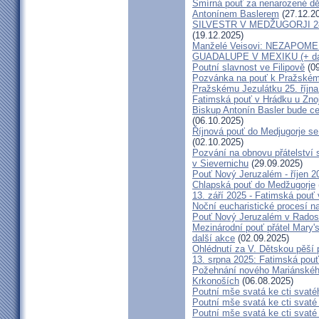
Smírná pouť za nenarozené dě
Antonínem Baslerem
(27.12.2
SILVESTR V MEDŽUGORJI 28. 1
(19.12.2025)
Manželé Veisovi: NEZAPO
GUADALUPE V MEXIKU (+ dal
Poutní slavnost ve Filipově
(09
Pozvánka na pouť k Pražském
Pražskému Jezulátku 25. říjn
Fatimská pouť v Hrádku u Znoj
Biskup Antonín Basler bude ce
(06.10.2025)
Říjnová pouť do Medjugorje se
(02.10.2025)
Pozvání na obnovu přátelství 
v Sievernichu
(29.09.2025)
Pouť Nový Jeruzalém - říjen 2
Chlapská pouť do Medžugorje
13. září 2025 - Fatimská pouť
Noční eucharistické procesí n
Pouť Nový Jeruzalém v Radost
Mezinárodní pouť přátel Mary'
další akce
(02.09.2025)
Ohlédnutí za V. Dětskou pěší 
13. srpna 2025: Fatimská pou
Požehnání nového Mariánského 
Krkonoších
(06.08.2025)
Poutní mše svatá ke cti svaté
Poutní mše svatá ke cti svat
Poutní mše svatá ke cti svat