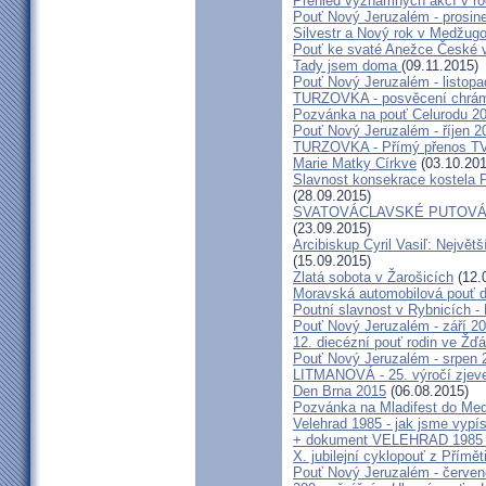
Přehled významných akcí v r
Pouť Nový Jeruzalém - prosin
Silvestr a Nový rok v Medžugo
Pouť ke svaté Anežce České 
Tady jsem doma
(09.11.2015)
Pouť Nový Jeruzalém - listop
TURZOVKA - posvěcení chrám
Pozvánka na pouť Celurodu 2
Pouť Nový Jeruzalém - říjen 2
TURZOVKA - Přímý přenos TV
Marie Matky Církve
(03.10.201
Slavnost konsekrace kostela 
(28.09.2015)
SVATOVÁCLAVSKÉ PUTOVÁN
(23.09.2015)
Arcibiskup Cyril Vasiľ: Největš
(15.09.2015)
Zlatá sobota v Žarošicích
(12.
Moravská automobilová pouť 
Poutní slavnost v Rybnicích -
Pouť Nový Jeruzalém - září 2
12. diecézní pouť rodin ve Ž
Pouť Nový Jeruzalém - srpen 
LITMANOVÁ - 25. výročí zjeve
Den Brna 2015
(06.08.2015)
Pozvánka na Mladifest do Medž
Velehrad 1985 - jak jsme vypís
+ dokument VELEHRAD 1985 (P
X. jubilejní cyklopouť z Přímě
Pouť Nový Jeruzalém - červe