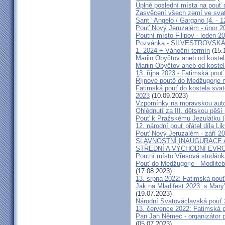
Úplně poslední místa na po
Zasvěcení všech zemí ve svat
Sant ' Angelo / Gargano (4. - 1
Pouť Nový Jeruzalém - únor 2
Poutní místo Filipov - leden 2
Pozvánka - SILVESTROVSKÁ
1. 2024 + Vánoční termín
(15.
Mariin Obyčtov aneb od kostel
Mariin Obyčtov aneb od kostel
13. října 2023 - Fatimská pouť 
Říjnové poutě do Medžugorje 
Fatimská pouť do kostela svaté
2023
(10.09.2023)
Vzpomínky na moravskou auto
Ohlédnutí za III. dětskou pěší 
Pouť k Pražskému Jezulátku (
12. národní pouť přátel díla Li
Pouť Nový Jeruzalém - září 2
SLAVNOSTNÍ INAUGURACE 
STŘEDNÍ A VÝCHODNÍ EVR
Poutní místo Vřesová studánk
Pouť do Medžugorje - Modliteb
(17.08.2023)
13. srpna 2022: Fatimská pouť 
Jak na Mladifest 2023: s Ma
(19.07.2023)
Národní Svatováclavská pouť
13. července 2022: Fatimská po
Pan Jan Němec - organizátor po
(05.07.2023)