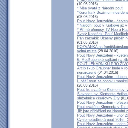
(10.06.2016)
* Mše svatá z Národní pouti
*Korunka k Božímu milosrdenst
(05.06.2016)
Pouť Nový Jeruzalém - červen
* Národní pouť v Krakově již v
* Přímé přenosy TV Noe a Rad
Svatý Kopeček: Pouť Modliteb
Pán zázraků: Úžasný příběh n
(01.05.2016)
POZVÁNKA na františkánskou po
volná místa
(28.04.2016)
Pouť Nový Jeruzalém - květen
6. Medžugorské setkání na Sl
POUŤ LÉKÁRNÍKŮ PRO ŽIVO
Arcibiskup Graubner bude v rod
nenarozené
(04.04.2016)
Pouť Nový Jeruzalém - duben
I. pěší pouť za obnovu manžels
(28.03.2016)
Pouť ke svatému Klementovi v
Slavnosti sv. Klementa Hofbau
služebnice císařovny Zity
(01.
Pouť Nový Jeruzalém - březen
Pouť svatého Klementa v Taso
Již jste přihlášeni na Národní
Pouť Nový Jeruzalém - únor 2
Cyrilometodějská pouť 2016 -
Pouť Nový Jeruzalém - leden 