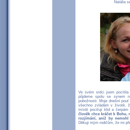
Natália s
Ve svém srdci jsem pocítila
půjdeme spolu se synem na
pobožnosti. Moje dnešní pouť
všechno zvládám v životě, 
místě pociťuji klid a čerpám
člověk chce kráčet k Bohu, 
rozjímání, aniž by nemohl 
Děkuji mým rodičům, že mi pře