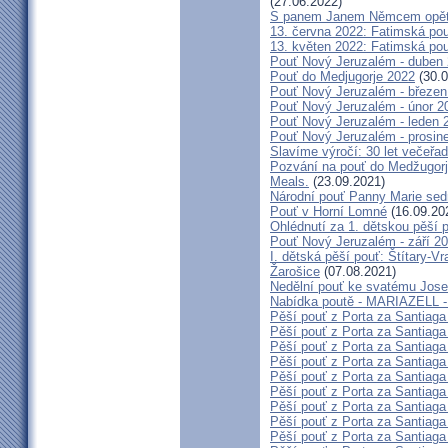
(27.06.2022)
S panem Janem Němcem opět 
13. června 2022: Fatimská pouť
13. květen 2022: Fatimská pouť
Pouť Nový Jeruzalém - duben
Pouť do Medjugorje 2022
(30.0
Pouť Nový Jeruzalém - březen
Pouť Nový Jeruzalém - únor 2
Pouť Nový Jeruzalém - leden 
Pouť Nový Jeruzalém - prosin
Slavíme výročí: 30 let večeřad
Pozvání na pouť do Medžugorje
Meals.
(23.09.2021)
Národní pouť Panny Marie sed
Pouť v Horní Lomné
(16.09.20
Ohlédnutí za 1. dětskou pěší p
Pouť Nový Jeruzalém - září 2
I. dětská pěší pouť: Štítary-V
Žarošice
(07.08.2021)
Nedělní pouť ke svatému Jose
Nabídka poutě - MARIAZELL -
Pěší pouť z Porta za Santiaga
Pěší pouť z Porta za Santiaga
Pěší pouť z Porta za Santiaga
Pěší pouť z Porta za Santiaga
Pěší pouť z Porta za Santiaga
Pěší pouť z Porta za Santiaga
Pěší pouť z Porta za Santiaga
Pěší pouť z Porta za Santiaga
Pěší pouť z Porta za Santiaga