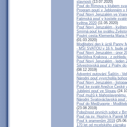
slavnosti
(13.07.2020)
Pouť do Římova s klubem sva
Program poutí v Jeblonném v 
Pouť Nový Jeruzalém ve Vran
Fatimská pouť v kostele svaté 
května 2020
(11.05.2020)
Pouť Nový Jeruzalém - květen
Smírná pouť ke svátku Zvěsto
Poutní cesta Klementa Maria 
(01.03.2020)
Modlitební den k úctě Panny M
- MŠI SVATOU v 16 h. bude p
Pouť Nový Jeruzalém - únor 2
Návštěva Krakova - z pohledu
Pouť Nový Jeruzalém - leden 
Silvestrovská pouť z Prahy do
(08.12.2019)
Adventní putování Šaštín - Ve
Národní pouť vyvrcholila boho
Pouť Nový Jeruzalém - listop
Pouť ke svaté Anežce České 
Jubilejní pouť ve Sloupu
(24.10
Pouť mužů k blahoslavenému
Národní Svatováclavská pouť
Pouť do Medžugorje - Modliteb
(23.08.2019)
Pobožnost prvních sobot v Brně
Pouť na sv. Hostýn k Panně Ma
Pouť k pramenům 2019
(25.06
170 let od mcelského zázraku