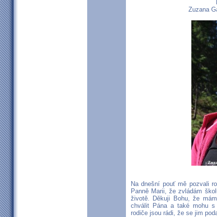
Zuzana Gá
Na dnešní pouť mě pozvali ro
Panně Marii, že zvládám ško
životě. Děkuji Bohu, že mám
chválit Pána a také mohu s 
rodiče jsou rádi, že se jim po