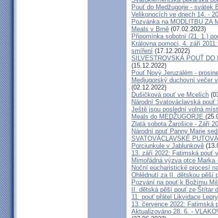
Pouť do Medžugorje - svátek Bo
Velikonocích ve dnech 14. - 20
Pozvánka na MODLITBU ZA MÍ
Meals v Brně
(07.02.2023)
Připomínka sobotní (21. 1.) po
Královna pomoci, 4. září 2011:
smíření
(17.12.2022)
SILVESTROVSKÁ POUŤ DO ME
(15.12.2022)
Pouť Nový Jeruzalém - prosin
Medjugorský duchovní večer v 
(02.12.2022)
Dušičková pouť ve Mcelích
(03
Národní Svatováclavská pouť 
Ještě jsou poslední volná míst
Meals do MEDŽUGORJE
(25.
Zlatá sobota Žarošice - Září 2
Národní pouť Panny Marie sed
SVATOVÁCLAVSKÉ PUTOVÁN
Porciunkule v Jablunkově
(13.
13. září 2022: Fatimská pouť v 
Mimořádná výzva otce Marka - 
Noční eucharistické procesí n
Ohlédnutí za II. dětskou pěší 
Pozvání na pouť k Božímu Mil
II. dětská pěší pouť ze Štítar
11. pouť přátel Likvidace Lepry
13. července 2022: Fatimská po
Aktualizováno 28. 6. - VL