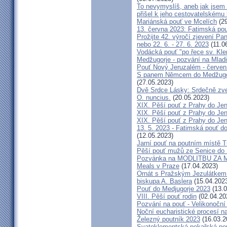
To nevymyslíš, aneb jak jsem 
přišel k jeho cestovatelskému
Mariánská pouť ve Mcelích
(29
13. června 2023: Fatimská pouť
Prožijte 42. výročí zjevení Pa
nebo 22. 6. - 27. 6. 2023
(11.0
Vodácká pouť "po řece sv. Kl
Medžugorje - pozvání na Mladi
Pouť Nový Jeruzalém - červen
S panem Němcem do Medžugorj
(27.05.2023)
Dvě Srdce Lásky: Srdečně zve
O. nuncius.
(20.05.2023)
XIX. Pěší pouť z Prahy do Jen
XIX. Pěší pouť z Prahy do Jen
XIX. Pěší pouť z Prahy do Jen
13. 5. 2023 - Fatimská pouť do
(12.05.2023)
Jarní pouť na poutním místě 
Pěší pouť mužů ze Senice do 
Pozvánka na MODLITBU ZA MÍ
Meals v Praze
(17.04.2023)
Ornát s Pražským Jezulátkem 
biskupa A. Baslera
(15.04.202
Pouť do Medjugorje 2023
(13.0
VIII. Pěší pouť rodin
(02.04.20
Pozvání na pouť - Velikonoční 
Noční eucharistické procesí n
Železný poutník 2023
(16.03.2
Svatoklementská pekařská po