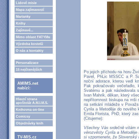
Lidové misie
Mapa zajímavostí
Marianky
Knihy
Zajímavé...
Mimo oblast FATYMu
Výzdoba kostelů
O nás a kontakty
Personalizace
15 nejčtenějších
Po jejich příchodu na horu Živ
Pavel, PhLic MSSCC a P. Sa
noční adorace, kterou vedl kn
AMIMS.net
Pak pokračovalo večeřadlo, 
nabízí:
Svatému a pak následovala sl
Ivan Mahrik, děkan, který všec
Hlavní strana
nepřítomnost biskupa na mši s
apoštolát A.M.I.M.S.
na setkání mládeže v Považské
Cyrila a Metoděje do nového 
Knihovna on-line
Emila Florista, PhD, který za
Comicsy
(Citujeme):
Objednávky knih
Všechny Vás srdečně vítám na
věrozvěsty Cyrila a Metoděj
TV-MIS.cz
si vzpomenete, že Slovenský 