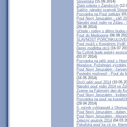
Slovenska
(15.09.2014)
Zlatá sobota v Žarošicích
(12.
Šaštín: národní svatyně Slov
Pozvánka na Pouť setkání
(01
Pouť Nový Jeruzalém - září 2
Národní pouť rodin ve Žďáru -
(26.08.2014)
Učitelé i rodiny s dětmi budo
Pouť do Medjugorje
(06.08.201
SLAVNOST PORCINKULOVÉ
Pouť mužů v Kostelním Vydří 
Denní modlitba otců
(16.07.20
Na Cvilíně bude polský exorci
(03.07.2014)
Pozvánka na pěší pouť z Hos
Morašice: Požehnání výzdoby
Pouť Nový Jeruzalém - červen
Poslední možnost! - Pouť do M
(16.05.2014)
Dívčí pěší pouť 2014
(10.05.2
Národní pouť rodin 2014 ve Ž
Zveme na Fatimský den do Koc
Pouť Nový Jeruzalém - květen
Pozvánka na pouť na kostelíč
(29.04.2014)
II. ročník cyklopoutě z Olomo
Pouť Nový Jeruzalém - duben
Pouť Nový Jeruzalém - březen
Železný poutník 2014
(04.03.2
Pekařská pouť ke cti sv. Kle