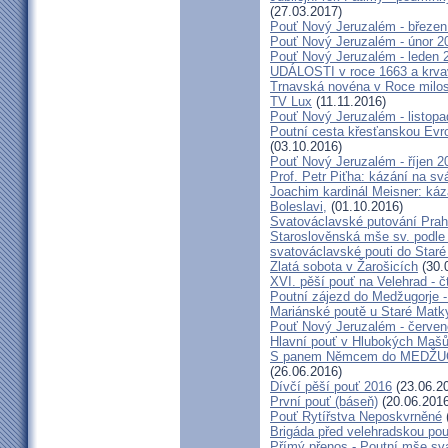
(27.03.2017)
Pouť Nový Jeruzalém - březen
Pouť Nový Jeruzalém - únor 2
Pouť Nový Jeruzalém - leden 
UDÁLOSTI v roce 1663 a krva
Trnavská novéna v Roce milosr
TV Lux
(11.11.2016)
Pouť Nový Jeruzalém - listop
Poutní cesta křesťanskou Evro
(03.10.2016)
Pouť Nový Jeruzalém - říjen 2
Prof. Petr Piťha: kázání na s
Joachim kardinál Meisner: káz
Boleslavi,
(01.10.2016)
Svatováclavské putování Praho
Staroslověnská mše sv. podle t
svatováclavské pouti do Staré
Zlatá sobota v Žarošicích
(30.
XVI. pěší pouť na Velehrad - č
Poutní zájezd do Medžugorje -
Mariánské poutě u Staré Matk
Pouť Nový Jeruzalém - červe
Hlavní pouť v Hlubokých Maš
S panem Němcem do MEDŽUG
(26.06.2016)
Dívčí pěší pouť 2016
(23.06.2
První pouť (báseň)
(20.06.2016
Pouť Rytířstva Neposkvrněné
Brigáda před velehradskou pou
Přímý přenos - Poutní mše sva