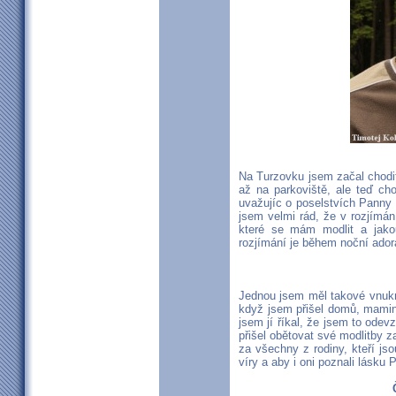
Na Turzovku jsem začal chodit
až na parkoviště, ale teď c
uvažujíc o poselstvích Panny 
jsem velmi rád, že v rozjímán
které se mám modlit a jakou
rozjímání je během noční ador
Jednou jsem měl takové vnuk
když jsem přišel domů, mamink
jsem jí říkal, že jsem to odev
přišel obětovat své modlitby z
za všechny z rodiny, kteří jso
víry a aby i oni poznali lásku 