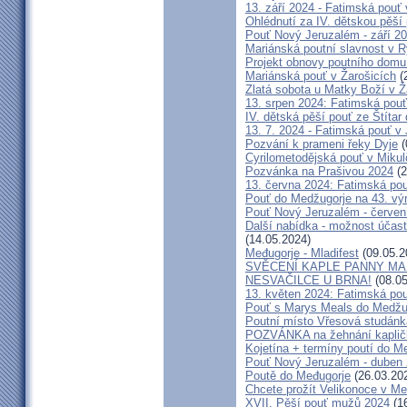
13. září 2024 - Fatimská pouť
Ohlédnutí za IV. dětskou pěší
Pouť Nový Jeruzalém - září 2
Mariánská poutní slavnost v R
Projekt obnovy poutního domu
Mariánská pouť v Žarošicích
(
Zlatá sobota u Matky Boží v Ž
13. srpen 2024: Fatimská pouť 
IV. dětská pěší pouť ze Štítar
13. 7. 2024 - Fatimská pouť v J
Pozvání k prameni řeky Dyje
(
Cyrilometodějská pouť v Mikul
Pozvánka na Prašivou 2024
(2
13. června 2024: Fatimská pouť
Pouť do Medžugorje na 43. výro
Pouť Nový Jeruzalém - červen
Další nabídka - možnost účast
(14.05.2024)
Međugorje - Mladifest
(09.05.2
SVĚCENÍ KAPLE PANNY MAR
NESVAČILCE U BRNA!
(08.05
13. květen 2024: Fatimská pouť
Pouť s Marys Meals do Medžug
Poutní místo Vřesová studánk
POZVÁNKA na žehnání kapličk
Kojetína + termíny poutí do M
Pouť Nový Jeruzalém - duben
Poutě do Međugorje
(26.03.20
Chcete prožít Velikonoce v M
XVII. Pěší pouť mužů 2024
(16