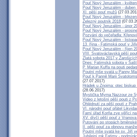
Pouť Nový Jeruzalém - květen
Pouť Nový Jeruzalém - duben
XI. pěší pouť mužů
(27.03.201
Pouť Nový Jeruzalém - březen
Železný poutník 2018
(07.03.2
Pouť Nový Jeruzalém - únor 2
Pouť Nový Jeruzalém - prosin
Pozvání do večeřadla: Křenovi
Pouť Nový Jeruzalém - listop
13. října - Fatimská pouť v Jiři
Pouť Nový Jeruzalém - říjen 2
VIII. Svatováclavská pěší pou
Zlatá sobota 2017 v Žarošicích 
Dnes: Fatimská sobota v Šašt
P. Marian Kuffa na pouti ped
Poutní mše svatá u Panny Mar
Pouť k Panně Marii Svatotoms
(27.07.2017)
Hrádek u Znojma: otec biskup
(28.06.2017)
Mystička Myrna Nazzour ze S
Video z letošní pěší pouti z P
Ohlédnutí za pěší poutí z Pra
VI. národní pouť přátel Likvida
Farní úřad Korňa zve věřící n
XV. dívčí pěší pouť z Vranova
Putování po stopách brněnské
II. pěší pouť za obnovu manžel
Poutní mše svatá ke sv. Jiří v
Jubilejní rok Fatimy - podmín