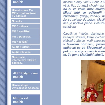
nabízí:
morem a díky víře v Boha a S
však říci, že když chodím na
na ní ve velké míře mláde
Hlavní strana TV-
Mladí lidé se odklonili
MIS.cz (internetová
způsobem
(drogy, zábavy, n
TV zdarma)
že se nehrne do práce. Myslí 
Novinky
než je poctivá práce. Bohuže
MIS 1 zábava
schránka.
MIS 2 vzdělání
Člověk je i duše, duchovno 
MIS 3 publicist.
každým slovem, které vychází z
Nebeské Matce, naší patronc
MIS 4 lokální
v takovém ohrožení, proto
Audia hudební
obětovat se za Slovenský n
pokoru a aby v našich rodi
Audia mluvená
to, že jsme Mariánětí ctitelé
Naše další
internetové televize
zdarma...
ABCD.fatym.com
nabízí:
Hlavní strana
vyhledávače Abeceda
Milujte se!
nabízí: