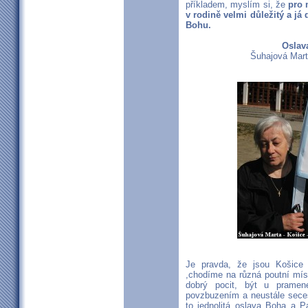
příkladem, myslím si, že
pro 
v rodině velmi důležitý a já
Bohu.
Oslav
Šuhajová Mart
Je pravda, že jsou Košice 
,chodíme na různá poutní míst
dobrý pocit, být u pramen
povzbuzením a neustále sece
to jednolitá oslava Boha a