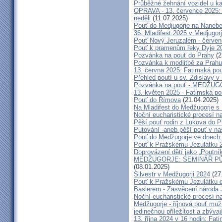
Průběžné žehnání vozidel u ka
OPRAVA - 13. července 2025: 
neděli
(11.07.2025)
Pouť do Medjugorje na Nanebe
36. Mladifest 2025 v Medjugorj
Pouť Nový Jeruzalém - červe
Pouť k pramenům řeky Dyje 2
Pozvánka na pouť do Prahy
(2
Pozvánka k modlitbě za Prahu
13. června 2025: Fatimská po
Přehled poutí u sv. Zdislavy v
Pozvánka na pouť - MEDŽUGOR
13. květen 2025 - Fatimská p
Pouť do Římova
(21.04.2025)
Na Mladifest do Medžugorje s
Noční eucharistické procesí n
Pěší pouť rodin z Lukova do P
Putování -aneb pěší pouť v na
Pouť do Medžugorje ve dnech 2
Pouť k Pražskému Jezulátku 
Doprovázení dětí jako „Poutní
MEDŽUGORJE: SEMINÁŘ PŮST
(08.01.2025)
Silvestr v Medžugorji 2024
(27
Pouť k Pražskému Jezulátku d
Baslerem - Zasvěcení národa 
Noční eucharistické procesí n
Medžugorje - říjnová pouť mu
jedinečnou příležitost a zbývaj
13. října 2024 v 16 hodin: Fa