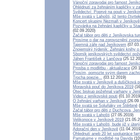
Vánoční zpravodaj pro farnost Jení
Ohlédnutí za žehnáním kapličky v zan
Svědectví: Poprvé na pouti v Jeníko
Mše svatá v Lahošti, již tento čtvrte
Koncert skupiny Nezmaři v Jeníkově
Pozvánka na žehnání kapličky u Star
(02.09.2020)
Začal tábor pro děti z Jeníkovska tu
Prosíme o dar na zprovoznění zvonu
Tajemná záře nad Jeníkovem
(07.03
Znojemský týdeník: Žehnání knihy o
Sborník jeníkovských svědectví po
Jáhen František z Lančova
(25.12.20
Vánoční zpravodaj pro farnost Jení
Prosba o modlitbu - aktualizace
(20.1
Prosím, pomozte svým darem zachrán
Trocha poezie...
(03.12.2019)
Mše svatá v Jeníkově a dušičková p
Moravská pouť do Jeníkova 2019
(16
Otec biskup požehnal varhany v Jen
Video z jeníkovské pouti
(01.10.2019
O žehnání varhan v Jeníkově
(26.09
Mše svatá se Soluňáky ve Štěrbině
(
Začal tábor pro děti z Duchcova, Jen
Mše svatá v Lahošti
(27.05.2019)
Velikonoce v Jeníkově 2019
(21.05.2
Mše svatá v Lahošti, bude již v úterý
Adorační den v Jeníkově
(11.04.2019
Ohlednutí aneb 20 let spolupráce fa
Pamatujme v modlitbě na Davida
(10