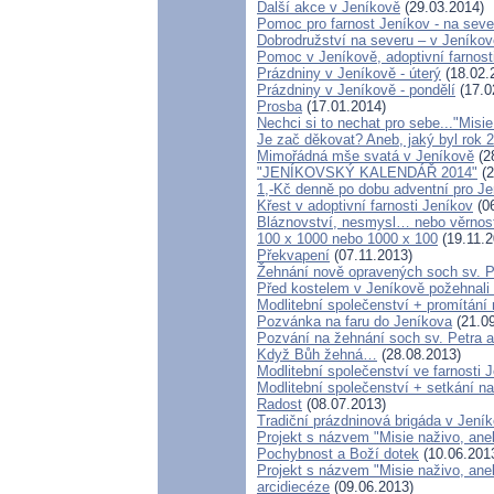
Další akce v Jeníkově
(29.03.2014)
Pomoc pro farnost Jeníkov - na sev
Dobrodružství na severu – v Jeníkov
Pomoc v Jeníkově, adoptivní farnos
Prázdniny v Jeníkově - úterý
(18.02.
Prázdniny v Jeníkově - pondělí
(17.0
Prosba
(17.01.2014)
Nechci si to nechat pro sebe..."Misi
Je zač děkovat? Aneb, jaký byl rok 2
Mimořádná mše svatá v Jeníkově
(2
"JENÍKOVSKÝ KALENDÁŘ 2014"
(2
1,-Kč denně po dobu adventní pro J
Křest v adoptivní farnosti Jeníkov
(06
Bláznovství, nesmysl… nebo věrnos
100 x 1000 nebo 1000 x 100
(19.11.2
Překvapení
(07.11.2013)
Žehnání nově opravených soch sv. P
Před kostelem v Jeníkově požehnal
Modlitební společenství + promítání 
Pozvánka na faru do Jeníkova
(21.09
Pozvání na žehnání soch sv. Petra 
Když Bůh žehná…
(28.08.2013)
Modlitební společenství ve farnosti 
Modlitební společenství + setkání na
Radost
(08.07.2013)
Tradiční prázdninová brigáda v Jení
Projekt s názvem "Misie naživo, aneb
Pochybnost a Boží dotek
(10.06.201
Projekt s názvem "Misie naživo, ane
arcidiecéze
(09.06.2013)