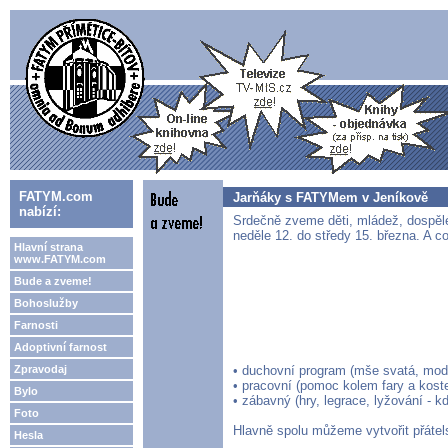
FATYM.com
Jarňáky s FATYMem v Jeníkově
nabízí:
Srdečně zveme děti, mládež, dospělé
neděle 12. do středy 15. března. A c
Hlavní strana
www.FATYM.com
Bude a zveme!
Bohoslužby
Farnosti
Adoptivní farnost
Zpravodaj
• duchovní program (mše svatá, modl
• pracovní (pomoc kolem fary a koste
Bylo
• zábavný (hry, legrace, lyžování - 
Foto
Hlavně spolu můžeme vytvořit přátels
Hesla