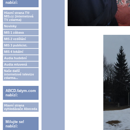
nabízí:
Hlavní strana TV-
MIS.cz (internetová
TV zdarma)
Novinky
MIS 1 zábava
MIS 2 vzdělání
MIS 3 publicist.
MIS 4 lokální
Audia hudební
Audia mluvená
Naše další
internetové televize
zdarma...
ABCD.fatym.com
nabízí:
Hlavní strana
vyhledávače Abeceda
Milujte se!
nabízí: