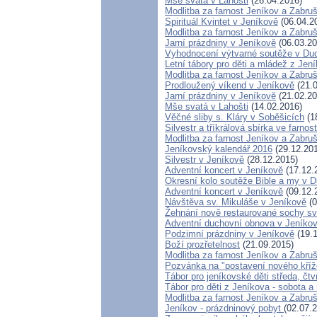
Mše svatá v Lahošti
(26.04.2016)
Modlitba za farnost Jeníkov a Zabru
Spirituál Kvintet v Jeníkově
(06.04.2
Modlitba za farnost Jeníkov a Zabru
Jarní prázdniny v Jeníkově
(06.03.20
Vyhodnocení výtvarné soutěže v Du
Letní tábory pro děti a mládež z Jení
Modlitba za farnost Jeníkov a Zabru
Prodloužený víkend v Jeníkově
(21.0
Jarní prázdniny v Jeníkově
(21.02.20
Mše svatá v Lahošti
(14.02.2016)
Věčné sliby s. Kláry v Soběšicích
(1
Silvestr a tříkrálová sbírka ve farnos
Modlitba za farnost Jeníkov a Zabru
Jeníkovský kalendář 2016
(29.12.20
Silvestr v Jeníkově
(28.12.2015)
Adventní koncert v Jeníkově
(17.12.
Okresní kolo soutěže Bible a my v 
Adventní koncert v Jeníkově
(09.12.
Návštěva sv. Mikuláše v Jeníkově
(0
Žehnání nově restaurované sochy sv
Adventní duchovní obnova v Jeníko
Podzimní prázdniny v Jeníkově
(19.1
Boží prozřetelnost
(21.09.2015)
Modlitba za farnost Jeníkov a Zabru
Pozvánka na "postavení nového kří
Tábor pro jeníkovské děti středa, čtv
Tábor pro děti z Jeníkova - sobota a
Modlitba za farnost Jeníkov a Zabru
Jeníkov - prázdninový pobyt
(02.07.