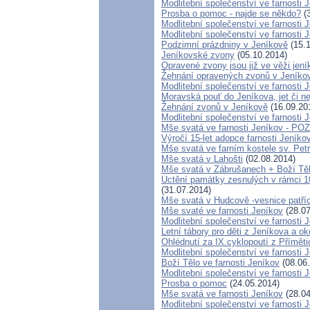
Modlitební společenství ve farnosti 
Prosba o pomoc - najde se někdo?
(3
Modlitební společenství ve farnosti 
Modlitební společenství ve farnosti 
Podzimní prázdniny v Jeníkově
(15.1
Jeníkovské zvony
(05.10.2014)
Opravené zvony jsou již ve věži jen
Žehnání opravených zvonů v Jeníko
Modlitební společenství ve farnosti 
Moravská pouť do Jeníkova, jet či ne
Žehnání zvonů v Jeníkově
(16.09.20
Modlitební společenství ve farnosti 
Mše svatá ve farnosti Jeníkov - 
Výročí 15-let adopce farnosti Jeník
Mše svatá ve farním kostele sv. Pet
Mše svatá v Lahošti
(02.08.2014)
Mše svatá v Zábrušanech + Boží Tě
Uctění památky zesnulých v rámci 100
(31.07.2014)
Mše svatá v Hudcově -vesnice patříc
Mše svaté ve farnosti Jeníkov
(28.07
Modlitební společenství ve farnosti 
Letní tábory pro děti z Jeníkova a ok
Ohlédnutí za IX.cyklopoutí z Přímět
Modlitební společenství ve farnosti 
Boží Tělo ve farnosti Jeníkov
(08.06
Modlitební společenství ve farnosti 
Prosba o pomoc
(24.05.2014)
Mše svatá ve farnosti Jeníkov
(28.04
Modlitební společenství ve farnos