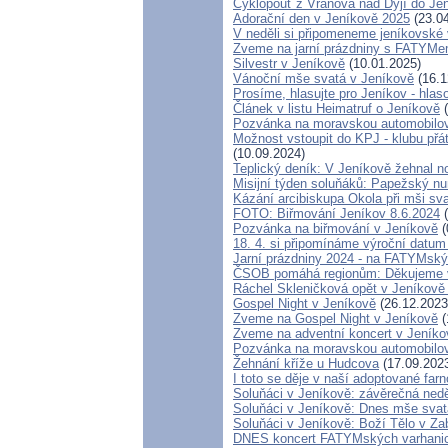
Cyklopouť z Vranova nad Dyjí do Je
Adorační den v Jeníkově 2025
(23.04
V neděli si připomeneme jeníkovské 
Zveme na jarní prázdniny s FATYMe
Silvestr v Jeníkově
(10.01.2025)
Vánoční mše svatá v Jeníkově
(16.1
Prosíme, hlasujte pro Jeníkov - hla
Článek v listu Heimatruf o Jeníkově
(
Pozvánka na moravskou automobilov
Možnost vstoupit do KPJ - klubu přá
(10.09.2024)
Teplický deník: V Jeníkově žehnal n
Misijní týden soluňáků: Papežský nu
Kázání arcibiskupa Okola při mši sv
FOTO: Biřmování Jeníkov 8.6.2024
(
Pozvánka na biřmování v Jeníkově
(
18. 4. si připomínáme výroční datum
Jarní prázdniny 2024 - na FATYMsk
ČSOB pomáhá regionům: Děkujeme 
Ráchel Skleničková opět v Jeníkově
Gospel Night v Jeníkově
(26.12.2023
Zveme na Gospel Night v Jeníkově
(
Zveme na adventní koncert v Jeníko
Pozvánka na moravskou automobilov
Žehnání kříže u Hudcova
(17.09.202
I toto se děje v naší adoptované farn
Soluňáci v Jeníkově: závěrečná ned
Soluňáci v Jeníkově: Dnes mše svatá
Soluňáci v Jeníkově: Boží Tělo v Z
DNES koncert FATYMských varhanic