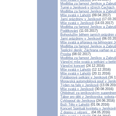
Modlitba za farnost Jeníkov a Zabru
Turné o Jeníkově v jižních Čechách 
Modlitba za farnost Jeníkov a Zabru
Mše svatá v Lahošti
(09.04.2017)
Jarní prázdniny v Jeníkově
(17.03.20
Mše svatá v Jeníkově
(14.03.2017)
Modlitba za farnost Jeníkov a Zabru
Poděkování
(11.03.2017)
Bohoslužby během jarních prázdnin 
Jarní prázdniny v Jeníkově
(06.03.20
Mše svatá a příprava na biřmování 
Modlitba za farnost Jeníkov a Zabruš
Teplický deník: Záchrana varhan je z
Prosba
(08.02.2017)
Modlitba za farnost Jeníkov a Zabru
Vánoční mše svatá a setkání u betl
Vánoční koncert
(24.12.2016)
Mše svatá v Lahošti
(12.12.2016)
Mše svatá v Lahošti
(20.11.2016)
Potáborové setkání v Jeníkově
(16.1
Moravská automobilová pouť v Jení
Týden na faře v Jeníkově
(13.09.201
Mše svatá v Jeníkově
(30.08.2016)
Ohlédnutí za jeníkovským superdne
Tábor pro děti z Jeníkovska: sobota
Cyklopouť do Jeníkova
(24.06.2016)
Boží Tělo v Lahošti
(01.06.2016)
Koncert Spirituál kvintetu v Jeníkově
Z dopisu z vězení...
(04.05.2016)