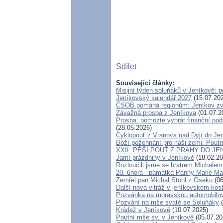
Sdílet
Související články:
Misijní týden soluňáků v Jeníkově: 
Jeníkovský kalendář 2027
(15.07.20
ČSOB pomáhá regionům: Jeníkov zvít
Závažná prosba z Jeníkova
(01.07.2
Prosba: pomozte vyhrát finanční podp
(28.05.2026)
Cyklopouť z Vranova nad Dyjí do Je
Boží požehnání pro naši zemi. Poutn
XXII. PĚŠÍ POUŤ Z PRAHY DO JE
Jarní prázdniny v Jeníkově
(18.02.20
Rozloučili jsme se bratrem Michalem
20. února - památka Panny Marie Ma
Zemřel pan Michal Stohl z Oseku
(0
Další nová vitráž v jeníkovském kos
Pozvánka na moravskou automobilov
Pozvání na mše svaté se Soluňáky
(
Krádež v Jeníkově
(10.07.2025)
Poutní mše sv. v Jeníkově
(05.07.20