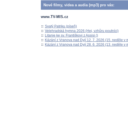
Nové filmy, videa a audia (mp3) pro vás:
www.TV-MIS.cz
::
Svatý Patriku (píseň)
::
Velehradská hymna 2026 (Hej, vzhůru poutníci)
::
Litanie ke sv. Františkovi z Assisi ()
::
Kázání z Vranova nad Dyjí 12. 7. 2026 (15. neděle v 
::
Kázání z Vranova nad Dyjí 28. 6. 2026 (13. neděle v 