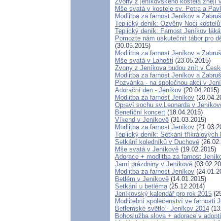
Zvony z jeníkovského kostela znějí
Mše svatá v kostele sv. Petra a Pav
Modlitba za farnost Jeníkov a Zabru
Teplický deník: Ozvěny Noci kostelů
Teplický deník: Farnost Jeníkov láká
Pomozte nám uskutečnit tábor pro dět
(30.05.2015)
Modlitba za farnost Jeníkov a Zabru
Mše svatá v Lahošti
(23.05.2015)
Zvony z Jeníkova budou znít v Čes
Modlitba za farnost Jeníkov a Zabru
Pozvánka - na společnou akci v Jen
Adorační den - Jeníkov
(20.04.2015)
Modlitba za farnost Jeníkov
(20.04.2
Opraví sochu sv.Leonarda v Jeníkov
Benefiční koncert
(18.04.2015)
Víkend v Jeníkově
(31.03.2015)
Modlitba za farnost Jeníkov
(21.03.2
Teplický deník: Setkání tříkrálovýc
Setkání koledníků v Duchově
(26.02
Mše svatá v Jeníkově
(19.02.2015)
Adorace + modlitba za farnost Jen
Jarní prázdniny v Jeníkově
(03.02.20
Modlitba za farnost Jeníkov
(24.01.2
Betlém v Jeníkově
(14.01.2015)
Setkání u betléma
(25.12.2014)
Jeníkovský kalendář pro rok 2015
(25
Modlitební společenství ve farnosti 
Betlémské světlo - Jeníkov 2014
(13
Bohoslužba slova + adorace v adopti