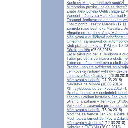
Kaple sv. Anny v Jeníkově soutěží 
Mimořádná prosba - najde se dárce?
Znáte Jana Lohelia Oehlschlägela? 
Vánoční mše svatá + setkání nad P
Zástupci Jeníkova na americkém vel
Foto z pohřbu sestry Marcely
(17.11.
Zemřela naše sestřička Marcela z J
Hlasujte pro kapli sv. Anny V Jeníko
Mše svatá a dušičková pobožnost v
Ohlédnutí za moravskou automobilov
Klub přátel Jeníkova - KPJ
(03.10.20
Dárek pro Irču
(05.08.2018)
Začal tábor pro děti z Jeníkova a oko
Tábor pro děti z Jeníkova a okolí: ne
Tábor pro děti z Jeníkova a okolí ná
Prosba - napište svědectví souvisej
Jeníkovské varhany vyhrály - děkuje
Jeníkov v České televizi
(26.06.2018
Mše svatá v Lahošti
(21.06.2018)
Návštěva na Mírově
(10.06.2018)
XIII. cyklopouť do Jeníkova 2018 - 
Prosba: pomozte v posledních dnech 
záchranu varhan kostela v Jeníkově
Stráníci a Žalman v Jeníkově
(04.05
Velikonoční zpravodaj pro farnost J
Mše svatá v Lahošti
(16.04.2018)
Modlitba za farnost Jeníkov a Zabru
Modlitba za farnost Jeníkov a Zabru
Mše svatá v Jeníkově
(12.03.2018)
Nabídka z FATYMu
(28.02.2018)