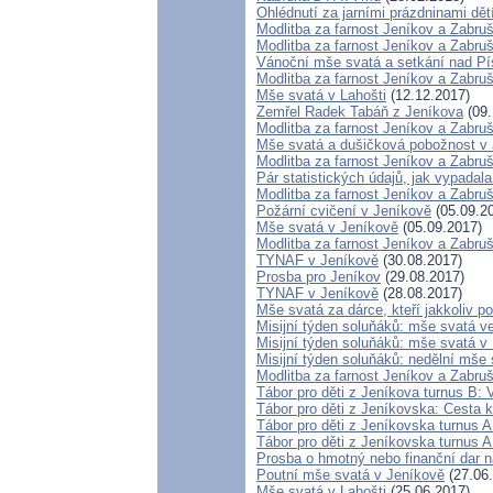
Ohlédnutí za jarními prázdninami dět
Modlitba za farnost Jeníkov a Zabru
Modlitba za farnost Jeníkov a Zabru
Vánoční mše svatá a setkání nad P
Modlitba za farnost Jeníkov a Zabru
Mše svatá v Lahošti
(12.12.2017)
Zemřel Radek Tabáň z Jeníkova
(09.
Modlitba za farnost Jeníkov a Zabru
Mše svatá a dušičková pobožnost v
Modlitba za farnost Jeníkov a Zabru
Pár statistických údajů, jak vypada
Modlitba za farnost Jeníkov a Zabru
Požární cvičení v Jeníkově
(05.09.2
Mše svatá v Jeníkově
(05.09.2017)
Modlitba za farnost Jeníkov a Zabru
TYNAF v Jeníkově
(30.08.2017)
Prosba pro Jeníkov
(29.08.2017)
TYNAF v Jeníkově
(28.08.2017)
Mše svatá za dárce, kteří jakkoliv po
Misijní týden soluňáků: mše svatá v
Misijní týden soluňáků: mše svatá 
Misijní týden soluňáků: nedělní mše
Modlitba za farnost Jeníkov a Zabru
Tábor pro děti z Jeníkova turnus B: 
Tábor pro děti z Jeníkovska: Cesta k
Tábor pro děti z Jeníkovska turnus A
Tábor pro děti z Jeníkovska turnus A
Prosba o hmotný nebo finanční dar na
Poutní mše svatá v Jeníkově
(27.06
Mše svatá v Lahošti
(25.06.2017)