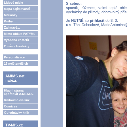
Lidové misie
S sebou:
spacák, růženec, velmi teplé obl
Mapa zajímavostí
vycházky do přírody, dobrovolný pří
Marianky
Je
NUTNÉ
se
přihlásit
do
8. 3.
Knihy
u s. Táni Dohnalové, MarieAntonina
Zajímavé...
Mimo oblast FATYMu
Výzdoba kostelů
O nás a kontakty
Personalizace
15 nejčtenějších
AMIMS.net
nabízí:
Hlavní strana
apoštolát A.M.I.M.S.
Knihovna on-line
Comicsy
Objednávky knih
TV-MIS.cz