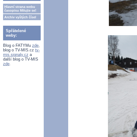
Hlavní strana webu
časopisu Milujte se!
Archiv vyšlých čísel
Spřátelené
weby:
Blog o FATYMu
zde
,
blog o TV-MIS.cz
tv-
mis.signaly.cz
a
další blog o TV-MIS
zde
.