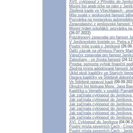
XVII. cyklopouť z Přímětic do Jeník
Misijní list aneb píše se nám z Jení
Zbořená kaple ve Všechlapech - pro
Mše svaté v jeníkovské farnosti bě
Pozvánka na moravskou automobilov
Zpravodajství z jeníkovské farnosti: 
Misijní týden soluňáků: pozvánka na
(26.07.2022)
Prázdninový zpravodaj pro farnost J
V Jeníkovském kostele sv. Petra a P
Poutní mše svatá v Jeníkově
(26.06
Další zázrak na přímluvu Panny Mari
Vánoční zpravodaj pro farnost Jení
Zabrušany - ze života farnosti
(24.12
Prosba: pomozte vyhrát finanční pod
Zbožná místa adoptované farnosti J
Úklid okolí kapličky ve Starých Verne
Oprava kapličky ve Štěrbině dokonč
Ve Štěrbině opravují kapli
(09.09.202
Okružní list biskupa Mons. Jana Ba
Kaplička u Verneřic v soutěži Památ
Jak začínala cyklopouť do Jeníkova 
Jak začínala cyklopouť do Jeníkova 
Jak začínala cyklopouť do Jeníkova 
Jak začínala cyklopouť do Jeníkova 
Jak začínala cyklopouť do Jeníkova 
Jak začínala cyklopouť do Jeníkova 
XVI. Cyklopouť do Jeníkova
(04.06.2
Poutní místa severních Čech - Cíno
Poutní místa severních Čech - Jení