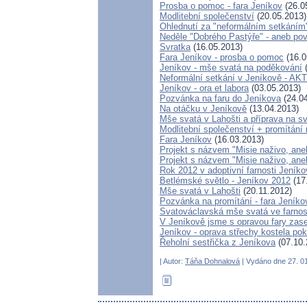
Prosba o pomoc - fara Jeníkov
(26.0
Modlitební společenství
(20.05.2013)
Ohlednutí za "neformálním setkáním
Neděle "Dobrého Pastýře" - aneb pov
Svratka
(16.05.2013)
Fara Jeníkov - prosba o pomoc
(16.0
Jeníkov - mše svatá na poděkování
(
Neformální setkání v Jeníkově - 
Jeníkov - ora et labora
(03.05.2013)
Pozvánka na faru do Jeníkova
(24.04
Na otáčku v Jeníkově
(13.04.2013)
Mše svatá v Lahošti a příprava na sv
Modlitební společenství + promítání 
Fara Jeníkov
(16.03.2013)
Projekt s názvem "Misie naživo, aneb
Projekt s názvem "Misie naživo, ane
Rok 2012 v adoptivní farnosti Jeníko
Betlémské světlo - Jeníkov 2012
(17
Mše svatá v Lahošti
(20.11.2012)
Pozvánka na promítání - fara Jeníko
Svatováclavská mše svatá ve farnos
V Jeníkově jsme s opravou fary zase 
Jeníkov - oprava střechy kostela pok
Řeholní sestřička z Jeníkova
(07.10.
| Autor:
Táňa Dohnalová
| Vydáno dne 27. 01