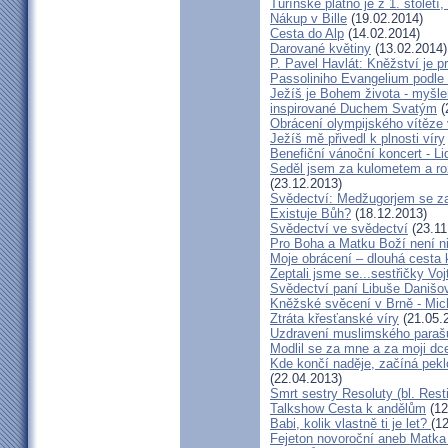
Turínské plátno je z 1. století
Nákup v Bille
(19.02.2014)
Cesta do Alp
(14.02.2014)
Darované květiny
(13.02.2014)
P. Pavel Havlát: Kněžství je p
Passoliniho Evangelium podle
Ježíš je Bohem života - myš
inspirované Duchem Svatým
(
Obrácení olympijského vítěze
Ježíš mě přivedl k plnosti víry
Benefiční vánoční koncert - L
Seděl jsem za kulometem a rozm
(23.12.2013)
Svědectví: Medžugorjem se za
Existuje Bůh?
(18.12.2013)
Svědectví ve svědectví
(23.11
Pro Boha a Matku Boží není 
Moje obrácení – dlouhá cesta 
Zeptali jsme se...sestřičky Vo
Svědectví paní Libuše Danišo
Kněžské svěcení v Brně - Mich
Ztráta křesťanské víry
(21.05.
Uzdravení muslimského parašu
Modlil se za mne a za moji dc
Kde končí naděje, začíná pekl
(22.04.2013)
Smrt sestry Resoluty (bl. Rest
Talkshow Cesta k andělům
(12
Babi, kolik vlastně ti je let?
(1
Fejeton novoroční aneb Matka