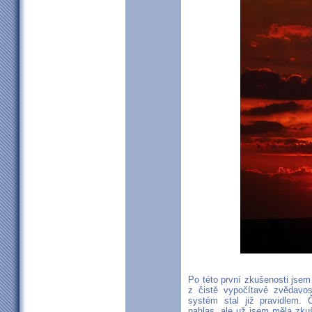
Po této první zkušenosti jsem 
z čistě vypočítavé zvědavos
systém stal již pravidlem. 
nahlas, ale už jsem měla zkuš