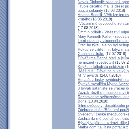
Novak Djokovič: více než spo
"Tvoje děťátko má již deset pr
pouze sekundy
(18.08.2018)
Andrea Bocelli: Věřit lze jen
krutého
(18.08.2018)
"Vězení mě osvobodilo ze star
(17.08.2018)
Emmin příběh - Vítězství odpu
Mary Kenneth Keller - řádová 
Letní otazníky ztraceného ra
Otec ho týral, ale on byl scho
Pokud se cítíte líní, když mát
Ganniho z Iráku
(17.07.2018)
Důvěřujme Panně Marii a jejímu
nemožné! (svědectví)
(15.07.2
Když se fotbalista pokřižuje
(1
"Máš duši. Dávej na ni velký 
MTV awards
(14.07.2018)
Reparát z lásky, svědectví ot
Syrská mystička Myrna Nazzou
3 bývalí satanisté se vracejí 
Zázrak Božího milosrdenství (
Rozhovor se světoznámou atle
Boha
(10.04.2018)
Silné svědectví desetiletého p
Záchrana duše (Bůh umí použít
Svědectví české medžugorské 
Zachránila mě poslušnost kněz
Bývalý voják se uzdravil díky
Matka odmítla jít na potrat a z