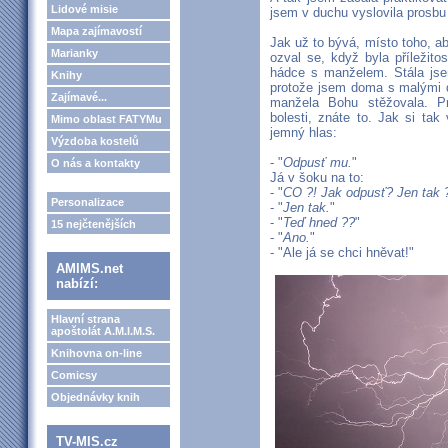
Lidové misie
jsem v duchu vyslovila prosbu
Mapa zajímavostí
Jak už to bývá, místo toho, a
Marianky
ozval se, když byla příležito
hádce s manželem. Stála js
Knihy
protože jsem doma s malými d
Zajímavé...
manžela Bohu stěžovala. Pro
bolesti, znáte to. Jak si tak
Mimo oblast FATYMu
jemný hlas:
Výzdoba kostelů
- "
Odpusť mu.
"
O nás a kontakty
Já v šoku na to:
- "
CO ?! Jak odpusť? Jen tak 
Personalizace
- "
Jen tak.
"
- "
Teď hned ??
"
15 nejčtenějších
- "
Ano.
"
- "Ale já se chci hněvat!"
AMIMS.net
nabízí:
Hlavní strana
apoštolát A.M.I.M.S.
Knihovna on-line
Comicsy
Objednávky knih
TV-MIS.cz