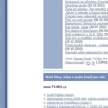
Uzdravení na přímluvu Conchi
Otevřené dveře
(20.10.2011)
Žena po potratu: Ten největší
„Nikdy ti nebude scházet láska
Získala jsem odpovědi na otá
Půjč mi svůj úsměv
(08.10.201
Blahořečení Drinských mučed
Kdo hledá, najde
(30.07.2011)
Být platným křesťanem
(05.04
Dvě svědectví z 11.9. 2001
(04
Síla víry a modlitby (svědect
(19.12.2010)
Podivuhodné obrácení - svědec
(29.10.2010)
Varování před nebezpečím ša
| Autor:
Roman Tomek
| Vydáno dne 0
| Zdro
Přidat komentář
|
Nové filmy, videa a audia (mp3) pro vás:
www.TV-MIS.cz
::
Svatý Patriku (píseň)
::
Velehradská hymna 2026 (Hej, vzhůru poutníci
::
Litanie ke sv. Františkovi z Assisi ()
::
Kázání z Vranova nad Dyjí 12. 7. 2026 (15. ne