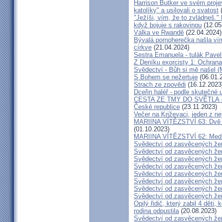
Harrison Butker ve svém proje
katolíky" a usilovali o svatost
(
"Ježíši, vím, že to zvládneš."
když bojuje s rakovinou
(12.05
Válka ve Rwandě
(22.04.2024)
Bývalá pornoherečka našla vír
církve
(21.04.2024)
Sestra Emanuela - tulák Pavel
Z Deníku exorcisty 1: Ochra
Svědectví - Bůh si mě našel (
S Bohem se nežertuje
(06.01.
Strach ze zpovědi
(16.12.2023
Dceřin haléř - podle skutečné 
CESTA ZE TMY DO SVĚTLA - N
České republice
(23.11.2023)
Večer na Križevaci, jeden z n
MARIINA VÍTĚZSTVÍ 63: Dvě s
(01.10.2023)
MARIINA VÍTĚZSTVÍ 62: Medžug
Svědectví od zasvěcených že
Svědectví od zasvěcených že
Svědectví od zasvěcených že
Svědectví od zasvěcených že
Svědectví od zasvěcených že
Svědectví od zasvěcených že
Svědectví od zasvěcených že
Svědectví od zasvěcených že
Opilý řidič, který zabil 4 děti,
rodina odpustila
(20.08.2023)
Svědectví od zasvěcených že