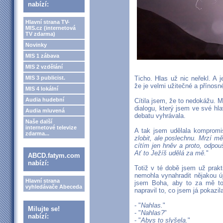
nabízí:
Hlavní strana TV-
MIS.cz (internetová
TV zdarma)
Novinky
MIS 1 zábava
MIS 2 vzdělání
MIS 3 publicist.
Ticho. Hlas už nic neřekl. A 
že je velmi užitečné a přínosn
MIS 4 lokální
Audia hudební
Cítila jsem, že to nedokážu. 
dialogu, který jsem ve své h
Audia mluvená
debatu vyhrávala.
Naše další
internetové televize
A tak jsem udělala kompromi
zdarma...
zlobit, ale poslechnu. Mrzí mě
cítím jen hněv a proto, odpou
Ať to Ježíš udělá za mě.
"
ABCD.fatym.com
nabízí:
Totiž v té době jsem už prak
nemohla vynahradit nějakou ú
Hlavní strana
jsem Boha, aby to za mě to
vyhledávače Abeceda
napravil to, co jsem já pokazil
- "
Nahlas.
"
Milujte se!
- "
Nahlas?
"
nabízí:
- "
Abys to slyšela.
"