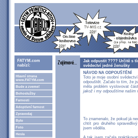
FATYM.com
Jak odpustit ???? Určitě s 
nabízí:
svědectví jedné ženušky
NÁVOD NA ODPOUŠTĚNÍ
Hlavní strana
Toto je moje osobní svědectví
www.FATYM.com
odpouštět. Začalo to tím, že 
měla problém vyslovovat část
Bude a zveme!
jakož i my odpouštíme našim 
Bohoslužby
Farnosti
Adoptivní farnost
Zpravodaj
To znamenalo, že pokud já n
Bylo
chtít pro druhého spravedliv
Foto
jsem věděla.
Hesla
A tak jsem začala praktikova