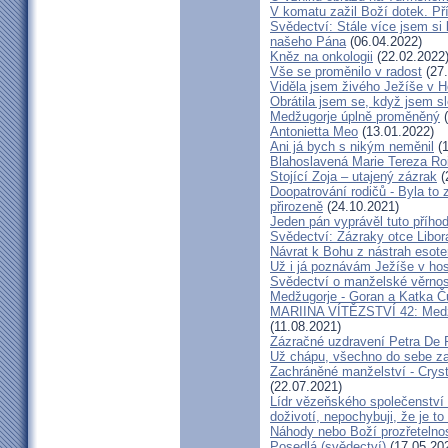
V komatu zažil Boží dotek. Pří
Svědectví: Stále více jsem si
našeho Pána
(06.04.2022)
Kněz na onkologii
(22.02.2022
Vše se proměnilo v radost
(27.
Viděla jsem živého Ježíše v Ho
Obrátila jsem se, když jsem sle
Medžugorje úplně proměněný
(
Antonietta Meo
(13.01.2022)
Ani já bych s nikým neměnil
(1
Blahoslavená Marie Tereza Roig
Stojící Zoja – utajený zázrak
(
Doopatrování rodičů - Byla to
přirozeně
(24.10.2021)
Jeden pán vyprávěl tuto přího
Svědectví: Zázraky otce Libo
Návrat k Bohu z nástrah esote
Už i já poznávám Ježíše v hos
Svědectví o manželské věrnost
Medžugorje - Goran a Katka Ču
MARIINA VÍTĚZSTVÍ 42: Medžug
(11.08.2021)
Zázračné uzdravení Petra De 
Už chápu, všechno do sebe z
Zachráněné manželství - Crysta
(22.07.2021)
Lídr vězeňského společenství
doživotí, nepochybuji, že je to
Náhody nebo Boží prozřetelno
Posedlá (svědectví)
(17.05.20