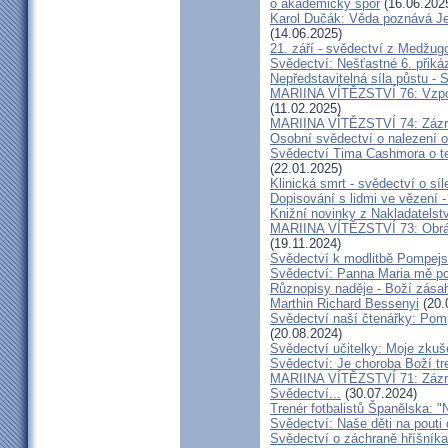
o akademický spor
(16.06.202
Karol Dučák: Věda poznává Ježí
(14.06.2025)
21. září - svědectví z Medžugo
Svědectví: Nešťastné 6. při
Nepředstavitelná síla půstu -
MARIINA VÍTĚZSTVÍ 76: Vzpour
(11.02.2025)
MARIINA VÍTĚZSTVÍ 74: Zázra
Osobní svědectví o nalezení 
Svědectví Tima Cashmora o te
(22.01.2025)
Klinická smrt - svědectví o síl
Dopisování s lidmi ve vězení -
Knižní novinky z Nakladatelst
MARIINA VÍTĚZSTVÍ 73: Obráce
(19.11.2024)
Svědectví k modlitbě Pompejs
Svědectví: Panna Maria mě po
Různopisy naděje - Boží zásah
Marthin Richard Bessenyi
(20.
Svědectví naší čtenářky: Pomp
(20.08.2024)
Svědectví učitelky: Moje zkuš
Svědectví: Je choroba Boží tr
MARIINA VÍTĚZSTVÍ 71: Zázra
Svědectví...
(30.07.2024)
Trenér fotbalistů Španělska: "N
Svědectví: Naše děti na pout
Svědectví o záchraně hříšník