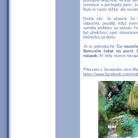
postupně ukazoval, leckdy bě
minulosti a pochopila jsem, ž
Bylo to často těžké, ale osvob
Druhá věc: Je úžasné, že
odpustila, později, když jse
neměla problém se tomuto člo
byl předchozí spor oboustran
třešnička na dortu.
Je to jednoduché.
Co neumíte
Nemusíte čekat na pocit, ž
naopak.
Ať tedy slunce neza
Převzato z facebooku otce Ma
https://www.facebook.com/mat