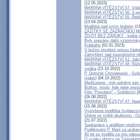
(12.05.2023)
MARIINA VÍTĚZSTVÍ 57: Vrátil
MARIINA VÍTĚZSTVÍ 56: 3 seku
MARIINA VÍTĚZSTVÍ 55: Řekla 
(13.04.2023)
Modlitba nad svým hrobem
(13
ZÁŽITKY SE ZÁZRAČNOU M
ŽIVOT BEZ ZÁRUKY - kniha od
Byly sepsány další vzpomínky
Krátkého
(02.01.2023)
V božím stvoření nejsou žádn
Zamyšlení nad souvislostmi n
MARIINA VÍTĚZSTVÍ 51: Jako 
MARIINA VÍTĚZSTVÍ 48: Růžen
vojáka
(23.10.2022)
P. Dominik Chmielewski - Svěd
(video)
(04.10.2022)
Medžugorje - můj splněný sen 
Butkov, místo, kde nebe sest
Film "Povolaný" - Svědectví Mar
(26.08.2022)
MARIINA VÍTĚZSTVÍ 47: Napíšu
(15.08.2022)
Vyslyšená modlitba (svědectví
Online ve světě okultismu - Od 
(21.07.2022)
Spolupráce s andělem strážný
Poděkování P. Marii za uzdrav
40 let se modlila za sílu odpo
O vzniku obrazu na Turínském