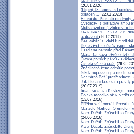
MARIINA VÍTĚZSTVÍ 21: Po let
(26.01.2020)
(Nejen) 13. komnata Ladislava
obrácení...
(22.01.2020)
Exorcista: Prokleté předměty
Svědectví z potratové ambula
Matka světice (svědectví o hr
MARIINA VÍTĚZSTVÍ 20: Působ
uzdravení
(16.12.2019)
Bez váhání si klekl k modlitb
Boj o život se Zdrávasem - sk
Usadit se natrvalo před Páne
Mária Bartková: Svědectví o d
Ovoce prvních pátků - svědect
Čistota dětské duše
(28.09.20
Znásilněná žena odmítla potrat
Nikdy nepodceňujte modlitbu 
Nesmírná Boží prozřetelnost: k
Jak hledání kostela a pravdy p
(26.07.2019)
Imám se stává Kristovým mis
Polská modelka až v Medžugorj
(13.07.2019)
Příčina vaší podrážděnosti můž
Manželé Markovi: O umělém opl
Karol Dučák: Způsobil to Druh
(24.06.2019)
Karol Dučák: Způsobil to Druhý
Karol Dučák: Způsobilto Druhý
Karol Dučák: Způsobil to Druhý