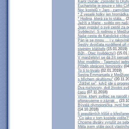
Karol Dučák: Způsobil to Druhý
Eucharistie je pouze v této Cír
Noc kostelů + Jaro - zamyšlen
* Z veselé holky jen hromádka
* Hodina, která za to stála...
(2
Ježíš a Marie - světlo pro naši
Jean vypráví o své cestě za 
Svědectví: S rodinou v Medžug
Naše cesta do Katolické církve
Pán je se mnou ... i v rakovin
Sestry dvojčata rozdělené při
stejném klášteře
(15.01.2019)
Bůh - Otec (svědectví)
(15.01.
V manželství se dá žít sexual
Moc modlitby - Tajemství jedn
Příběh obrácení feministky
(04
To ti to trvalo
(02.01.2019)
Sestra Emmanuela z Medžugorj
s hříchem okultismu"
(20.11.2
"Zdržet se", když jde o progre
Dva rozhovory, dvě životní sv
času
(07.11.2018)
Víme, který světec se narodil
připravujeme o zázrak ..
(23.10
Bývalá olympionička, nyní fran
(14.10.2018)
5 populárních klišé o křesťane
"Co jako v tom kostele vidíte?
Chceme diváky vyrušit ze seb
Měla jsem stále pocit vlastníh