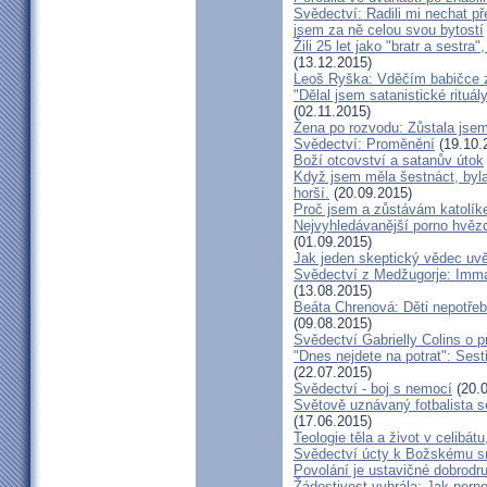
Svědectví: Radili mi nechat p
jsem za ně celou svou bytostí
Žili 25 let jako "bratr a sestr
(13.12.2015)
Leoš Ryška: Vděčím babičce za
"Dělal jsem satanistické rituál
(02.11.2015)
Žena po rozvodu: Zůstala jse
Svědectví: Proměnění
(19.10.
Boží otcovství a satanův útok
Když jsem měla šestnáct, byla
horší.
(20.09.2015)
Proč jsem a zůstávám katolík
Nejvyhledávanější porno hvězd
(01.09.2015)
Jak jeden skeptický vědec uvě
Svědectví z Medžugorje: Imma
(13.08.2015)
Beáta Chrenová: Děti nepotřeb
(09.08.2015)
Svědectví Gabrielly Colins o 
"Dnes nejdete na potrat": Sest
(22.07.2015)
Svědectví - boj s nemocí
(20.0
Světově uznávaný fotbalista 
(17.06.2015)
Teologie těla a život v celibát
Svědectví úcty k Božskému sr
Povolání je ustavičné dobrodr
Žádostivost vyhrála: Jak porno