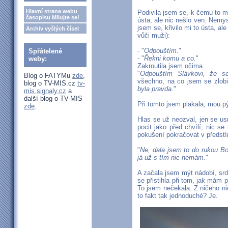
Hlavní strana webu
Podivila jsem se, k čemu to m
časopisu Milujte se!
ústa, ale nic nešlo ven. Nemysl
jsem se, křivilo mi to ústa, al
Archiv vyšlých čísel
vůči muži):
- "
Odpouštím.
"
Spřátelené
- "
Řekni komu a co.
"
weby:
Zakroutila jsem očima.
"
Odpouštím Slávkovi, že s
Blog o FATYMu
zde
,
všechno, na co jsem se zlob
blog o TV-MIS.cz
tv-
byla pravda.
"
mis.signaly.cz
a
další blog o TV-MIS
Při tomto jsem plakala, mou pý
zde
.
Hlas se už neozval, jen se usm
pocit jako před chvílí, nic se
pokušení pokračovat v předstí
"
Ne, dala jsem to do rukou Bo
já už s tím nic nemám.
"
A začala jsem mýt nádobí, srd
se přistihla při tom, jak mám 
To jsem nečekala. Z ničeho ni
to fakt tak jednoduché? Je.