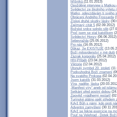
hříšníků
(11.01.2013)
Opožděné interview s Matkou
Svědectví ze školního výletu
Matko, odevzdávám ti svého 
Obrácení Andrého Frossarda
(
Získej druhé skutky lásky
(30.
Zajímavý citát 5
(02.09.2012)
Božské srdce splnilo slib
(27.0
Proč jsem se stal katolíkem
(2
Svědectví Honzy
(06.06.2012)
Sebevražda
(25.05.2012)
Pro nás
(16.05.2012)
Důkaz, že EXISTUJE
(13.05.2
Boží milosrdenství v mé duši
(
Zázrak korporálu
(25.04.2012)
HIV-Příběh
(23.04.2012)
Viktorie
(12.04.2012)
Utonulý symbol 20. století
(11.
Podivuhodná Boží znamení
(0
Na svatého Prokopa
(02.04.20
Jsem katolík
(31.03.2012)
Víra, naděje, láska
(20.03.201
„Manifest víry“ aneb od islámu
Setkání před postní dobou
(24
Zpověď =nádherný restart!
(02
Turínské plátno opět středem
Když Bůh s námi, kdo proti n
Adventní zamyšlení
(30.11.201
Když se řekne exercicie na mo
Pouť na Velehrad - Dotek Boží