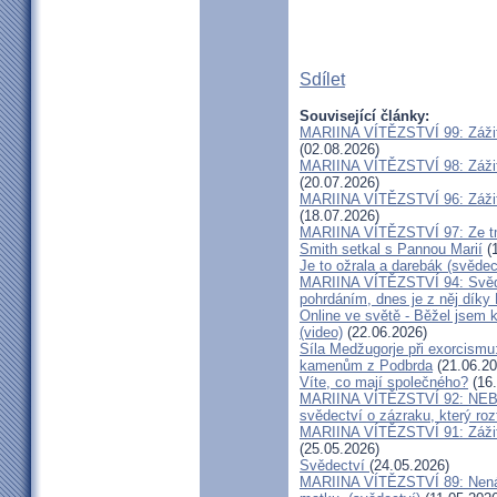
Sdílet
Související články:
MARIINA VÍTĚZSTVÍ 99: Zážit
(02.08.2026)
MARIINA VÍTĚZSTVÍ 98: Zážit
(20.07.2026)
MARIINA VÍTĚZSTVÍ 96: Zážit
(18.07.2026)
MARIINA VÍTĚZSTVÍ 97: Ze tm
Smith setkal s Pannou Marií
(1
Je to ožrala a darebák (svědec
MARIINA VÍTĚZSTVÍ 94: Svěde
pohrdáním, dnes je z něj díky
Online ve světě - Běžel jsem 
(video)
(22.06.2026)
Síla Medžugorje při exorcismu
kamenům z Podbrda
(21.06.20
Víte, co mají společného?
(16.
MARIINA VÍTĚZSTVÍ 92: NE
svědectví o zázraku, který rozt
MARIINA VÍTĚZSTVÍ 91: Zážit
(25.05.2026)
Svědectví
(24.05.2026)
MARIINA VÍTĚZSTVÍ 89: Nenávi