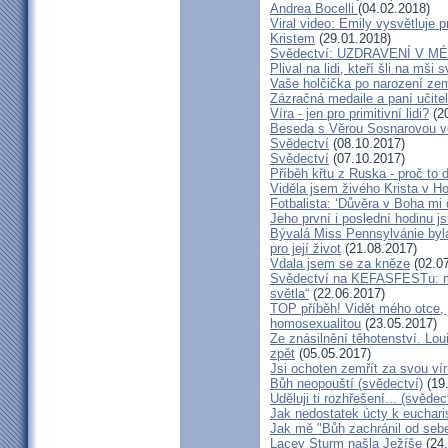
Andrea Bocelli
(04.02.2018)
Viral video: Emily vysvětluje p
Kristem
(29.01.2018)
Svědectví: UZDRAVENÍ V 
Plival na lidi, kteří šli na mši
Vaše holčička po narození zemř
Zázračná medaile a paní učite
Víra - jen pro primitivní lidi?
(20
Beseda s Věrou Sosnarovou ve
Svědectví
(08.10.2017)
Svědectví
(07.10.2017)
Příběh křtu z Ruska - proč to 
Viděla jsem živého Krista v Hos
Fotbalista: ‘Důvěra v Boha mi 
Jeho první i poslední hodinu js
Bývalá Miss Pennsylvánie byla 
pro její život
(21.08.2017)
Vdala jsem se za kněze
(02.07
Svědectví na KEFASFESTu: m
světla“
(22.06.2017)
TOP příběh! Vidět mého otce, 
homosexualitou
(23.05.2017)
Ze znásilnění těhotenství. Lou
zpět
(05.05.2017)
Jsi ochoten zemřít za svou vír
Bůh neopouští (svědectví)
(19
Uděluji ti rozhřešení... (svědec
Jak nedostatek úcty k eucharist
Jak mě "Bůh zachránil od seb
Lacey Sturm našla Ježíše
(24.