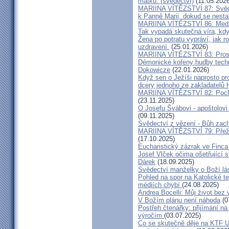
matku. (svědectví)
(11.05.2026
MARIINA VÍTĚZSTVÍ 87: Svědec
k Panně Marii, dokud se nest
MARIINA VÍTĚZSTVÍ 86: Medžu
Tak vypadá skutečná víra, kdy
Žena po potratu vypráví, jak r
uzdravení.
(25.01.2026)
MARIINA VÍTĚZSTVÍ 83: Prosít
Démonické kořeny hudby techn
Dokowicze
(22.01.2026)
Když sen o Ježíši naprosto p
dcery jednoho ze zakladatelů
MARIINA VÍTĚZSTVÍ 82: Pochy
(23.11.2025)
O Josefu Švábovi - apoštolov
(09.11.2025)
Svědectví z vězení - Bůh zac
MARIINA VÍTĚZSTVÍ 79: Přeži
(17.10.2025)
Eucharistický zázrak ve Finca
Josef Vlček očima ošetřující 
Dárek
(18.09.2025)
Svědectví manželky o Boží lá
Pohled na spor na Katolické te
médiích chybí
(24.08.2025)
Andrea Bocelli: Můj život bez 
V Božím plánu není náhoda
(0
Postřeh čtenářky: přijímání n
výročím
(03.07.2025)
Co se skutečně děje na KTF UK