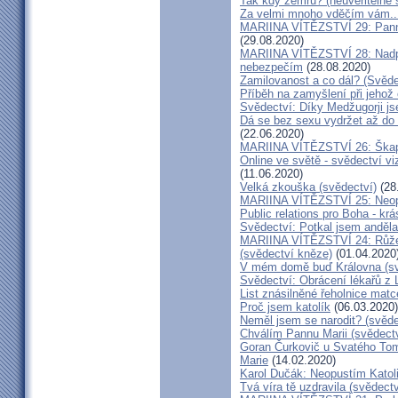
Tak kdy zemřu? (neuvěřitelné 
Za velmi mnoho vděčím vám..
MARIINA VÍTĚZSTVÍ 29: Panna 
(29.08.2020)
MARIINA VÍTĚZSTVÍ 28: Nadpř
nebezpečím
(28.08.2020)
Zamilovanost a co dál? (Svěde
Příběh na zamyšlení při jehož
Svědectví: Díky Medžugorji js
Dá se bez sexu vydržet až do 
(22.06.2020)
MARIINA VÍTĚZSTVÍ 26: Škapul
Online ve světě - svědectví vi
(11.06.2020)
Velká zkouška (svědectví)
(28
MARIINA VÍTĚZSTVÍ 25: Neopu
Public relations pro Boha - kr
Svědectví: Potkal jsem anděla
MARIINA VÍTĚZSTVÍ 24: Růžen
(svědectví kněze)
(01.04.2020
V mém domě buď Královna (sv
Svědectví: Obrácení lékařů z 
List znásilněné řeholnice mat
Proč jsem katolík
(06.03.2020)
Neměl jsem se narodit? (svěde
Chválím Pannu Marii (svědect
Goran Čurkovič u Svatého Tom
Marie
(14.02.2020)
Karol Dučák: Neopustím Katol
Tvá víra tě uzdravila (svědec