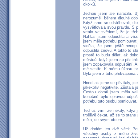
okolků.
Jednou jsem ale narazila. 
nerozuměli během dlouhé doby
Když jsme se odstěhovali, dlo
vysvětlovala svou pravdu. S po
vrtalo ve svědomí, že je tře
Nahlas jsem odpustila a více 
jsem měla potřebu pomlouvat 
viděla, že jsem ještě neodp
odpustila znovu. A takto to šl
prostě to budu dělat, až dok
měsíců, když jsem se přistihl
jsem zopakovala odpuštění. As
mé sestře. K mému úžasu jsem
Byla jsem z toho překvapená. 
Hned jak jsme se přivítaly, js
jakékoliv negativitě. Zůstala 
Cestou domů jsem měla velk
konečně bylo opravdu odpuš
potřebu tuto osobu pomlouvat. 
Teď už vím, že někdy, když je
trpělivě čekat, až se to stane
měla, se svým otcem.
Už dodám jen dvě věci: Po
všechny osoby z mého život