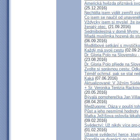
Americká hvězda přiznává svou 
(25.12.2016)
Nechtěla jsem vidět zemřít své
Co jsem se naučil od unavenéh
Vždycky jsem si myslel, že j
ženatý otec.
(21.09.2016)
Sedmibolestná v domě Myrny
Mladá muslimka hozená do stud
(06.09.2016)
Modlitbové setkání s mystičk
Každý má svoji cestu
(02.09.2
Dr. Gloria Polo na Slovensku 
(23.08.2016)
Dr. Gloria Polo přijede na Slo
Zvolte si správnou cestu: Odk
Téměř ochrnul, pak se stal nej
Kaká
(07.06.2016)
Aktualizované: V Jižním Súdán
+ Sr. Veronika Terézia Rackov
(20.05.2016)
Bývalá pornoherečka Jan Villar
(08.04.2016)
Medžugorje: Oáza v poušti toh
Půst a jeho nesmírné hodnoty
Matka Ježíšova oslovila lékaře
(09.02.2016)
Svědectví: Už nikdy více pro-c
(01.02.2016)
Úžasné svědectví herce, který 
Porodila ve dvanácti po znásiln