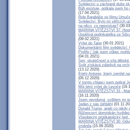
Svědectví o záchraně duše sk
Bůh existuje, potkala jsem ho
(17.04.2021)
Role Barabáše ve filmu Umučen
Svědectví: Bylo mi věřících up
na něco, co neexistuje?
(30.03
MARIINA VÍTĚZSTVÍ 37: Hostý
Úspěšná podnikatelka ze Silic
(09.02.2021)
Výlet do Tater
(30.01.2021)
Dokumentární film svědectví:
Prolife / Jak jsem vůbec mohla
(04.01.2021)
Sen, skutečnost a síla dětské 
Svět získává zdánlivě na vrch
(13.12.2020)
8-letý Antonio, který zemřel n
(05.12.2020)
V tomto chlapci jsem potkal J
Můj letní výlet do Levoče
(19.1
MARIINA VÍTĚZSTVÍ 33 - Matk
(16.11.2020)
Jsem nevidomá, světlem mi je 
Jeden z nás (příběh)
(01.11.20
Donald Trump, aneb co nikdy ne
Růžencový dominikán (svědect
Všeobecný protikatolický hejt
MARIINA VÍTĚZSTVÍ 30: Odvrát
změnila
(15.09.2020)