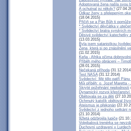
Adoptovaná žena našla svou b
A ochutnal jsi někdy?
(27.04.2
Odkaz ženy s přelepeným okem
(18.04.2015)
Přičiň se a Pán Bůh ti pomůže
* Svědectví děvčátka v utečen
* Svědectví bratra syrských m
Děsivé svědectví katechetky z
(13.03.2015)
Byla jsem satanistkou (svědec
Žena, která si po znásilnění ve 
(11.02.2015)
Keňa - Afrika očima dobrovoln
Příběh mého obrácení – Timoth
(28.01.2015)
Nečekaná příhoda
(31.12.2014
Test NASA
(31.12.2014)
Svědectví: Mé tělo patří Pán
Můj příběh: o. Jozef Maretta -
Skryté požehnání neplodnosti
Dynamický rozvoj křesťanství v
Obětovala se za děti
(27.10.20
Ochrnutý katolík obětoval živo
Ateismus je překonán
(22.10.2
Svědectví z jednoho setkání 
(21.10.2014)
92letá odzbrojila lupiče
(21.10.
Volejbalová trenérka se nevzdá
Duchovní uzdravení v Lurdech