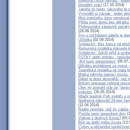
Bolestná cesta návratu - Marké
bloudění vrací
(17.10.2014)
Jakého tě najdu, takového tě 
Vymodlili si zázrak - jeden d
Moji manželku jsem nemiloval,
Přišla jsem domů bez děťátka
Profesionální zápasník počatý 
(29.09.2014)
Syn s rozštěpem páteře je dar
Učitelka
(02.09.2014)
Svědectví: Bez šance na přeži
Rumunská modelka riskujete kar
Svědectví: Ježíši přijď a uzdr
FOTKY obětí potratu - způsob
„Byl jsem gangsterem“
(05.07.
Děťátko prohlášené za mrtvé, 
Španělská modelka se stala ře
Matka odmítla operaci mozku,
Ďábel je dnes aktivnější, než 
Britský teenager veřejně preze
Otec mi pomohl stát se "opra
knězem.
(26.05.2014)
Mladý poutník Petr svědčí o 
Nádherná odpověď 29-leté ženy
(11.04.2014)
Raději zemřela, než by zabila 
Prožila jsem opravdové divy
(1
Vidíme v druhých Krista?
(03.
Bůh se dotkl mého života
(13.
Církev a občanská společnost