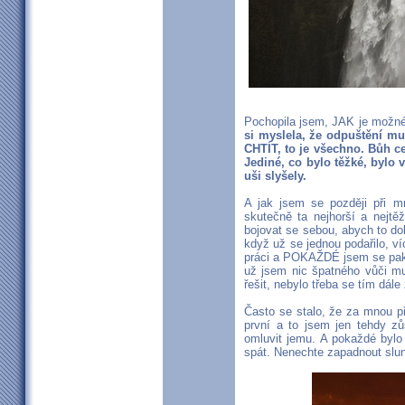
Pochopila jsem, JAK je možné 
si myslela, že odpuštění mus
CHTÍT, to je všechno. Bůh c
Jediné, co bylo těžké, bylo 
uši slyšely.
A jak jsem se později při mn
skutečně ta nejhorší a nejtě
bojovat se sebou, abych to dok
když už se jednou podařilo, ví
práci a POKAŽDÉ jsem se pak p
už jsem nic špatného vůči muž
řešit, nebylo třeba se tím dále
Často se stalo, že za mnou p
první a to jsem jen tehdy zů
omluvit jemu. A pokaždé bylo
spát. Nenechte zapadnout slu