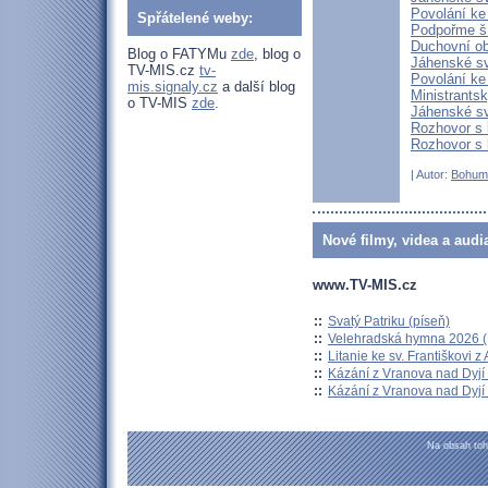
Povolání ke
Spřátelené weby:
Podpořme ší
Duchovní ob
Blog o FATYMu
zde
, blog o
Jáhenské sv
TV-MIS.cz
tv-
Povolání ke
mis.signaly.cz
a další blog
Ministrants
o TV-MIS
zde
.
Jáhenské s
Rozhovor s
Rozhovor s
| Autor:
Bohum
Nové filmy, videa a audi
www.TV-MIS.cz
::
Svatý Patriku (píseň)
::
Velehradská hymna 2026 (H
::
Litanie ke sv. Františkovi z A
::
Kázání z Vranova nad Dyjí 
::
Kázání z Vranova nad Dyjí 
Na obsah toh