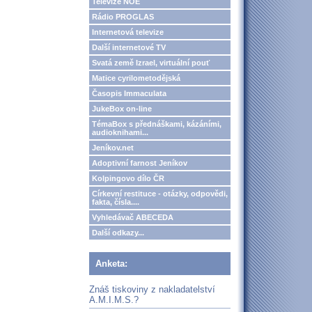
Televize NOE
Rádio PROGLAS
Internetová televize
Další internetové TV
Svatá země Izrael, virtuální pouť
Matice cyrilometodějská
Časopis Immaculata
JukeBox on-line
TémaBox s přednáškami, kázáními,
audioknihami...
Jeníkov.net
Adoptivní farnost Jeníkov
Kolpingovo dílo ČR
Církevní restituce - otázky, odpovědi,
fakta, čísla....
Vyhledávač ABECEDA
Další odkazy...
Anketa:
Znáš tiskoviny z nakladatelství
A.M.I.M.S.?