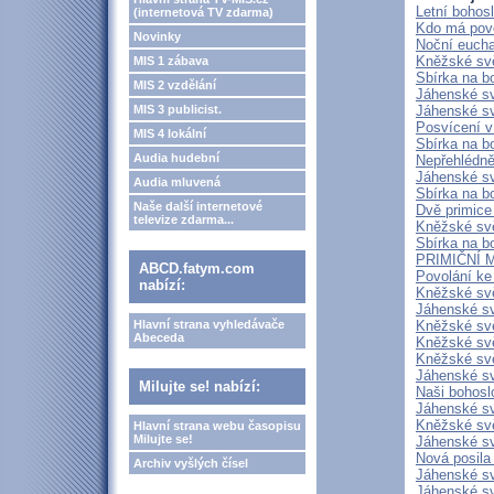
Letní bohos
(internetová TV zdarma)
Kdo má povo
Novinky
Noční eucha
Kněžské svě
MIS 1 zábava
Sbírka na b
MIS 2 vzdělání
Jáhenské sv
MIS 3 publicist.
Jáhenské sv
Posvícení 
MIS 4 lokální
Sbírka na b
Audia hudební
Nepřehlédně
Jáhenské sv
Audia mluvená
Sbírka na b
Naše další internetové
Dvě primice 
televize zdarma...
Kněžské svě
Sbírka na b
PRIMIČNÍ 
ABCD.fatym.com
Povolání ke
nabízí:
Kněžské sv
Jáhenské sv
Hlavní strana vyhledávače
Kněžské svě
Abeceda
Kněžské svě
Kněžské sv
Jáhenské sv
Milujte se! nabízí:
Naši bohosl
Jáhenské sv
Kněžské svě
Hlavní strana webu časopisu
Milujte se!
Jáhenské sv
Nová posil
Archiv vyšlých čísel
Jáhenské sv
Jáhenské sv