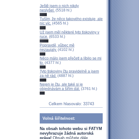
Ještě jsem o nich nikdy
neslyšel.
(5518 hl.)
Tuším, že něco takového existuje, ale
nic víc.
(4565 hl.)
Už jsem měl některé tyto tiskoviny v
ruce.
(6533 hl.)
Popravdě, vůbec mě
nezaujaly.
(4102 hl.)
Něco málo jsem přečetl a líbilo se mi
to.
(4377 hl.)
Tyto tiskoviny čtu pravidelně a jsem
za ně rád.
(4887 hl.)
Nejen je čtu, ale také si je
objednávám a šířím dál.
(3761 hl.)
Celkem hlasovalo: 33743
Volná šiřitelnost:
Na obsah tohoto webu si FATYM
nevyhrazuje žádná autorská
práva!
Obsah můžete dále