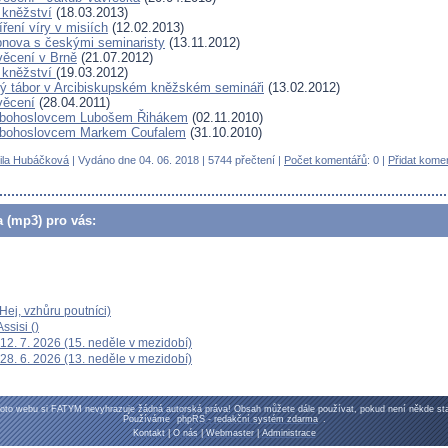
 kněžství
(18.03.2013)
ření víry v misiích
(12.02.2013)
nova s českými seminaristy
(13.11.2012)
ěcení v Brně
(21.07.2012)
 kněžství
(19.03.2012)
ký tábor v Arcibiskupském kněžském semináři
(13.02.2012)
věcení
(28.04.2011)
 bohoslovcem Lubošem Řihákem
(02.11.2010)
 bohoslovcem Markem Coufalem
(31.10.2010)
ila Hubáčková
| Vydáno dne 04. 06. 2018 | 5744 přečtení |
Počet komentářů
: 0 |
Přidat kome
a (mp3) pro vás:
ej, vzhůru poutníci)
ssisi ()
12. 7. 2026 (15. neděle v mezidobí)
28. 6. 2026 (13. neděle v mezidobí)
oto webu si FATYM nevyhrazuje žádná autorská práva! Obsah můžete dále používat, pokud není někde sta
Používáme
phpRS - redakční systém zdarma
.
Kontakt
|
O nás
|
Webmaster
|
Administrace