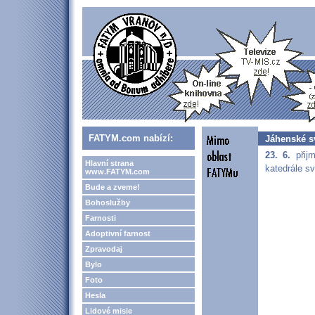
FATYM.com nabízí:
Jáhenské sv
23. 6.
přijm
Hlavní strana
katedrále s
www.FATYM.com
Bude a zveme!
Bohoslužby
Farnosti
Adoptivní farnost
Zpravodaj
Bylo
Foto
Hesla
Lidové misie