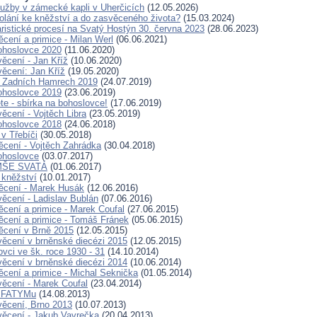
lužby v zámecké kapli v Uherčicích
(12.05.2026)
lání ke kněžství a do zasvěceného života?
(15.03.2024)
ristické procesí na Svatý Hostýn 30. června 2023
(28.06.2023)
cení a primice - Milan Werl
(06.06.2021)
ohoslovce 2020
(11.06.2020)
ěcení - Jan Kříž
(10.06.2020)
ěcení: Jan Kříž
(19.05.2020)
v Zadních Hamrech 2019
(24.07.2019)
ohoslovce 2019
(23.06.2019)
te - sbírka na bohoslovce!
(17.06.2019)
ěcení - Vojtěch Libra
(23.05.2019)
ohoslovce 2018
(24.06.2018)
v Třebíči
(30.05.2018)
cení - Vojtěch Zahrádka
(30.04.2018)
ohoslovce
(03.07.2017)
MŠE SVATÁ
(01.06.2017)
 kněžství
(10.01.2017)
ěcení - Marek Husák
(12.06.2016)
ěcení - Ladislav Bublán
(07.06.2016)
cení a primice - Marek Coufal
(27.06.2015)
cení a primice - Tomáš Fránek
(05.06.2015)
ěcení v Brně 2015
(12.05.2015)
ěcení v brněnské diecézi 2015
(12.05.2015)
ovci ve šk. roce 1930 - 31
(14.10.2014)
ěcení v brněnské diecézi 2014
(10.06.2014)
cení a primice - Michal Seknička
(01.05.2014)
ěcení - Marek Coufal
(23.04.2014)
a FATYMu
(14.08.2013)
ěcení, Brno 2013
(10.07.2013)
ěcení - Jakub Vavrečka
(20.04.2013)