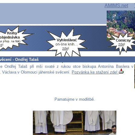
AMIMS.net
ěcení - Ondřej Talaš
e Ondřej Talaš při mši svaté z rukou otce biskupa Antonína Baslera v
v. Václava v Olomouci jáhenské svěcení.
Pozvánka ke stažení zde!
Pamatujme v modlitbě.