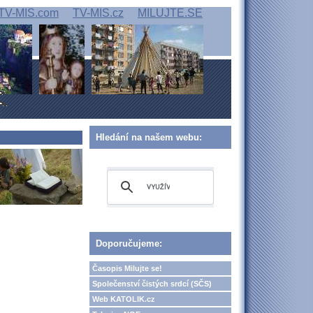
TV-MIS.com
TV-MIS.cz
MILUJTE.SE
Hledání na našem webu:
Doporučujeme:
Časopis Milujte se!
Společenství čistých srdcí (SČS)
Web KATOLIK.cz