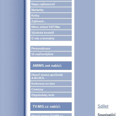
Mapa zajímavostí
Marianky
Knihy
Zajímavé...
Mimo oblast FATYMu
Výzdoba kostelů
O nás a kontakty
Personalizace
15 nejčtenějších
AMIMS.net nabízí:
Hlavní strana apoštolát
A.M.I.M.S.
Knihovna on-line
Comicsy
Objednávky knih
Sdílet
TV-MIS.cz nabízí:
Související
Hlavní strana TV-MIS.cz