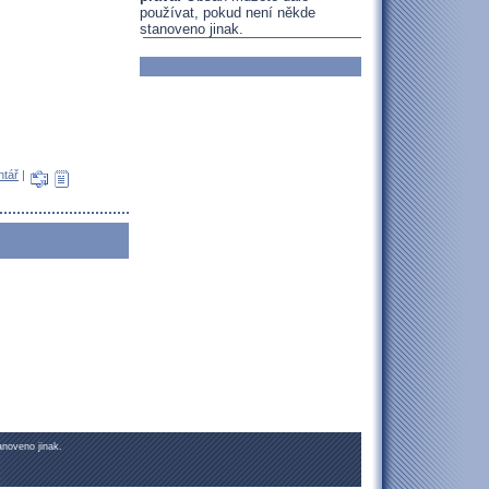
používat, pokud není někde
stanoveno jinak.
ntář
|
noveno jinak.