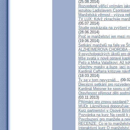
(25.08.2014)
Rozvedené věřící vnímám jako
jezuitou Ladislavem Csontos
Manželská věrnost - výzva ne
TV LUX: Když zkrachuje manžel
(05.07.2014)
Studie poukázala na zvýšení r
(28.06.2014)
Proč je manželství jen mezi m
(19.06.2014)
Setkání manželů na faře ve Št
ALZHEIMEROVA CHOROBA - d
9 psychologických úkolů pro d
Mše svatá v nově opravé kapl
Peťo a Mirka Valaškovi: Až kd
všechny masky a iluze, jací j
Kardinál Caffarra kritizuje ná
(18.03.2014)
Ty se v tom nevyznáš...
(09.0
Diecézní setkání pro rozveden
Kardinál Meisner ke sporu o př
Otevřenost přijmout děti podm
(03.11.2013)
Přijímání pro znovu sezdané? 
MUDr. Lázničková doporučuje:
Kurz partnerství v Osové Bítý
Pozvánka na kurz Na cestě k 
Povzbuzení pro manžele a nej
RECENZE: Co je to manželstv
Interaktivní kurz O manželství