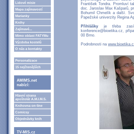
Lidové misie
František Tondra. Promluví t
doc. Jaroslav Max Kašparů, pro
Mapa zajímavostí
Bohumil Chmelík a další. Svou
Marianky
Papežské univerzity Regina Ap
Knihy
Přihlášky
je třeba zasíl
Zajímavé...
konference@bioetika.cz, příp
00 Brno.
Mimo oblast FATYMu
Výzdoba kostelů
Podrobnosti na
www.bioetika.c
O nás a kontakty
Personalizace
15 nejčtenějších
AMIMS.net
nabízí:
Hlavní strana
apoštolát A.M.I.M.S.
Knihovna on-line
Comicsy
Objednávky knih
TV-MIS.cz