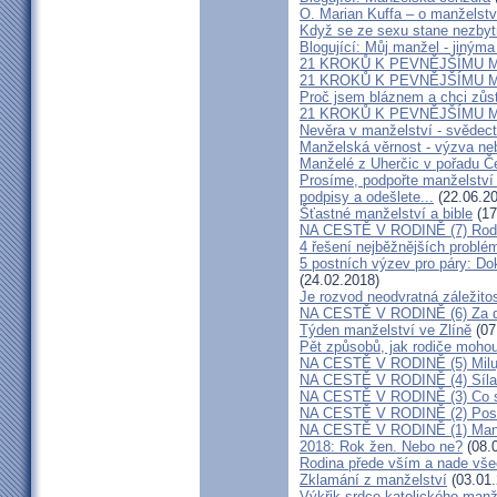
O. Marian Kuffa – o manželst
Když se ze sexu stane nezbyt
Blogující: Můj manžel - jiným
21 KROKŮ K PEVNĚJŠÍMU M
21 KROKŮ K PEVNĚJŠÍMU M
Proč jsem bláznem a chci zůst
21 KROKŮ K PEVNĚJŠÍMU M
Nevěra v manželství - svědect
Manželská věrnost - výzva ne
Manželé z Uherčic v pořadu Č
Prosíme, podpořte manželství m
podpisy a odešlete...
(22.06.20
Šťastné manželství a bible
(17
NA CESTĚ V RODINĚ (7) Rodiče
4 řešení nejběžnějších problé
5 postních výzev pro páry: Do
(24.02.2018)
Je rozvod neodvratná záležito
NA CESTĚ V RODINĚ (6) Za d
Týden manželství ve Zlíně
(07
Pět způsobů, jak rodiče mohou
NA CESTĚ V RODINĚ (5) Milu
NA CESTĚ V RODINĚ (4) Síla
NA CESTĚ V RODINĚ (3) Co s
NA CESTĚ V RODINĚ (2) Poslo
NA CESTĚ V RODINĚ (1) Manž
2018: Rok žen. Nebo ne?
(08.
Rodina přede vším a nade vš
Zklamání z manželství
(03.01.
Výkřik srdce katolického manž