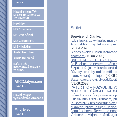
nabízí:
Hlavní strana TV-
MIS.cz (internetová
TV zdarma)
Novinky
Sdílet
MIS 1 zábava
MIS 2 vzdělání
Související články:
Když láska už vyhasla, můžu 
MIS 3 publicist.
A co takhle… bydlet spolu pře
MIS 4 lokální
(25.04.2026)
Blahoslavený Lucien Botovasoa
Audia hudební
zbožnost
(16.04.2026)
Audia mluvená
ĎÁBEL NEJVÍCE ÚTOČÍ NA R
Je Eucharistie centrem tvého 
Naše další
internetové televize
6 způsobů, jak milosrdenství d
zdarma...
Důvody, proč by rodiče měli 
exorcizovaným olejem
(30.09.
Satan exorcistovi: „Neoddávejt
ABCD.fatym.com
(03.09.2025)
nabízí:
PÁTER PIO – ROZVOD JE 
NENECHTE ĎÁBLA UKRADNOU
Hlavní strana
průvodce rodičů k posvěcení p
vyhledávače Abeceda
Jak se Bůh stará (skutečný př
P. Dominik Chmielewski: Sex 
budování pravé lásky (+ video
Milujte se!
Jana Jochová: Recept na dobr
nabízí:
Vizionářka Mirjana z Medžugorj