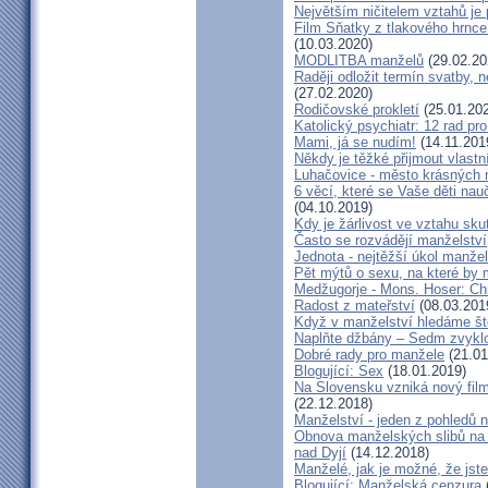
Největším ničitelem vztahů je 
Film Sňatky z tlakového hrnce
(10.03.2020)
MODLITBA manželů
(29.02.20
Raději odložit termín svatby, 
(27.02.2020)
Rodičovské prokletí
(25.01.20
Katolický psychiatr: 12 rad pr
Mami, já se nudím!
(14.11.201
Někdy je těžké přijmout vlastní
Luhačovice - město krásných 
6 věcí, které se Vaše děti na
(04.10.2019)
Kdy je žárlivost ve vztahu s
Často se rozvádějí manželství,
Jednota - nejtěžší úkol manžel
Pět mýtů o sexu, na které by
Medžugorje - Mons. Hoser: Chra
Radost z mateřství
(08.03.201
Když v manželství hledáme ště
Naplňte džbány – Sedm zvyklo
Dobré rady pro manžele
(21.01
Blogující: Sex
(18.01.2019)
Na Slovensku vzniká nový fil
(22.12.2018)
Manželství - jeden z pohledů n
Obnova manželských slibů na 
nad Dyjí
(14.12.2018)
Manželé, jak je možné, že jste
Blogující: Manželská cenzura