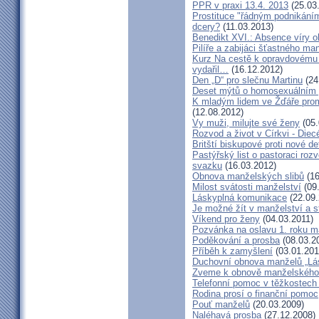
PPR v praxi 13.4. 2013
(25.03
Prostituce "řádným podnikání
dcery?
(11.03.2013)
Benedikt XVI.: Absence víry o
Pilíře a zabijáci šťastného ma
Kurz Na cestě k opravdovému 
vydařil…
(16.12.2012)
Den „D“ pro slečnu Martinu
(24
Deset mýtů o homosexuálním 
K mladým lidem ve Žďáře prom
(12.08.2012)
Vy muži, milujte své ženy
(05.
Rozvod a život v Církvi - Diec
Britští biskupové proti nové d
Pastýřský list o pastoraci roz
svazku
(16.03.2012)
Obnova manželských slibů
(16
Milost svátosti manželství
(09.
Láskyplná komunikace
(22.09.
Je možné žít v manželství a 
Víkend pro ženy
(04.03.2011)
Pozvánka na oslavu 1. roku m
Poděkování a prosba
(08.03.2
Příběh k zamyšlení
(03.01.201
Duchovní obnova manželů „Lás
Zveme k obnově manželského 
Telefonní pomoc v těžkostech 
Rodina prosí o finanční pomoc
Pouť manželů
(20.03.2009)
Naléhavá prosba
(27.12.2008)