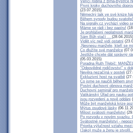
Věřící rodina z Brna-Bystrce 
První kroky duchovního doprov
(23.07.2015)
Německý laik ve své knize há
Během synody budou svatořečen
Na signály.cz vychází video s
Máme se rádi i bez papíru!
(18
Je prohlášení neplatnosti manž
Sám Bůh stačí ...
(28.04.2015
Vidět víc než vidí ostatní
(23.0
„Nesnesu manžele, kteří se milu
Co dlužíte své manželce
(07.0
Jestliže chcete dát správný rám
(05.03.2015)
Poradna Ruth Třebíč: MANŽ
"Odpovědné rodičovství" v do
Nevěra nezačíná v posteli
(27.
Exkluzivní host na svatbě
(27.
Co jsme se naučili během prvn
Postní duchovní obnova manž
Duchovní seminář pro manžel
Vatikánský Úřad pro nauku potv
jsou rozvedení a nově oddáni
(
Může být manželská krize poz
Mýtus osudové lásky
(06.11.2
Milost svátosti manželství
(29
Po rozvodu v novém svazku. C
Svátostné manželství - nepoz
Priorita výlučnost vztahu mezi
(Jako) muže a ženu je stvořil.