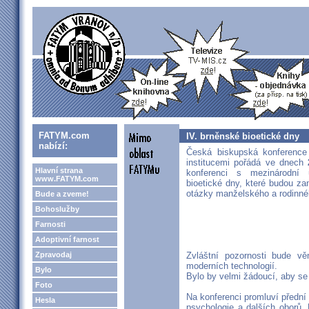
FATYM.com
IV. brněnské bioetické dny
nabízí:
Česká biskupská konference 
institucemi pořádá ve dnech
Hlavní strana
konferenci s mezinárodní 
www.FATYM.com
bioetické dny, které budou za
otázky manželského a rodinné
Bude a zveme!
Bohoslužby
Farnosti
Adoptivní farnost
Zpravodaj
Zvláštní pozornosti bude v
moderních technologií.
Bylo
Bylo by velmi žádoucí, aby se 
Foto
Na konferenci promluví přední o
Hesla
psychologie a dalších oborů.