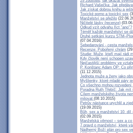
25 způsobů, jak ukázat svému
Richard Vašečka: Jak předávat
Jak získat dobrou knihu a ješt
Toxické porno a toxický sex
(3
Manželství se přežilo
(22.06.2
Ničitelé lásky (recenze)
(03.06
Odkud vzít odvahu říct "ano"?
Téměř každé manželství se dá
Druhé setkání kurzu STM–Plodn
(07.04.2016)
Sebedarování - cesta manžels
Recenze: Pobořený chrám
(29
Studie: Muže, kteří mají rádi
Kdy člověk není schopen uzav
Nejčastější problémy ve vztah
P. Konštanc Adam OP: Co přin
(11.12.2015)
Jednota muže a ženy jako ob
Myšlienky, ktoré mladé páry je
Co všechno mohou rozvedení p
Poradna Ruth Třebíč: Jak mít 
Cílem manželského života nen
milovat
(08.10.2015)
Petrův nástupce urychlil a zj
(19.09.2015)
Bůh, sex a manželství 10. díl
(02.09.2015)
Manželská věrnost – sex a co 
7 pravd o manželství, které v
Nádherný Boží plán pro sex v