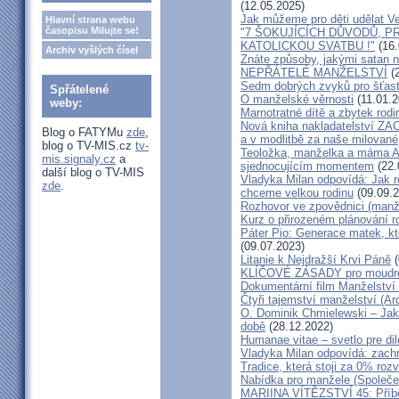
(12.05.2025)
Jak můžeme pro děti udělat Ve
Hlavní strana webu
časopisu Milujte se!
"7 ŠOKUJÍCÍCH DŮVODŮ, P
KATOLICKOU SVATBU !"
(16.
Archiv vyšlých čísel
Znáte způsoby, jakými satan n
NEPŘÁTELÉ MANŽELSTVÍ
(2
Sedm dobrých zvyků pro šťas
Spřátelené
O manželské věrnosti
(11.01.2
weby:
Marnotratné dítě a zbytek rodi
Nová kniha nakladatelství ZAC
Blog o FATYMu
zde
,
a v modlitbě za naše milované, k
blog o TV-MIS.cz
tv-
Teoložka, manželka a máma A
mis.signaly.cz
a
sjednocujícím momentem
(22.
další blog o TV-MIS
Vladyka Milan odpovídá: Jak r
zde
.
chceme velkou rodinu
(09.09.2
Rozhovor ve zpovědnici (man
Kurz o přirozeném plánování r
Páter Pio: Generace matek, kt
(09.07.2023)
Litanie k Nejdražší Krvi Páně
(
KLÍČOVÉ ZÁSADY pro moudré
Dokumentární film Manželství 
Čtyři tajemství manželství (Ar
O. Dominik Chmielewski – Jak 
době
(28.12.2022)
Humanae vitae – svetlo pre di
Vladyka Milan odpovídá: zachr
Tradice, která stoji za 0% roz
Nabídka pro manžele (Společen
MARIINA VÍTĚZSTVÍ 45: Příbě