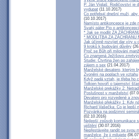
P. Ján Viglaš: Rodičovství je 
vydupat
(11.10.2017)
Co potřebují dnešní muži, aby
(10.10.2017)
Namísto antikoncepce je zde mi
Svatý páter Pio o antikoncepci
* Jak se modlit ZA ZÁCHRA
* MODLITBA ZA ZÁCHRANU
Jak účinně rozvíjet dar víry u 
9 kroků k budování důvěry
(26
Proč se Bůh při milování man
Co znamená Ježíšovo zmrtvých
Studie: Čtvrtina žen po zaháje
zájem o sex
(21.04.2017)
Manželské desatero, kterým by
Zvonění na poplach ve vztahu
Když padá vztah, je třeba ho c
Tolkien hovoří o tajemství šť
Manželské prekážky 2: Netrad
Poslušnost v manželství
(07.0
Devatero pro rozvedené a zn
Manželské překážky 1: Kdy n
Richard Vašečka: Co je lepší 
Pozvánka na podzimní seminá
(02.10.2016)
Nejlepší způsob komunikace s
ujištění
(30.07.2016)
Nepřestávejte randit se svou 
manželce, že ji milujete
(06.07