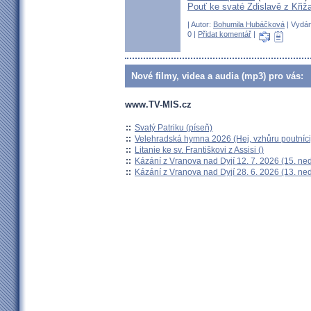
Pouť ke svaté Zdislavě z Křiž
| Autor:
Bohumila Hubáčková
| Vydán
0 |
Přidat komentář
|
Nové filmy, videa a audia (mp3) pro vás:
www.TV-MIS.cz
::
Svatý Patriku (píseň)
::
Velehradská hymna 2026 (Hej, vzhůru poutníci
::
Litanie ke sv. Františkovi z Assisi ()
::
Kázání z Vranova nad Dyjí 12. 7. 2026 (15. ne
::
Kázání z Vranova nad Dyjí 28. 6. 2026 (13. ne