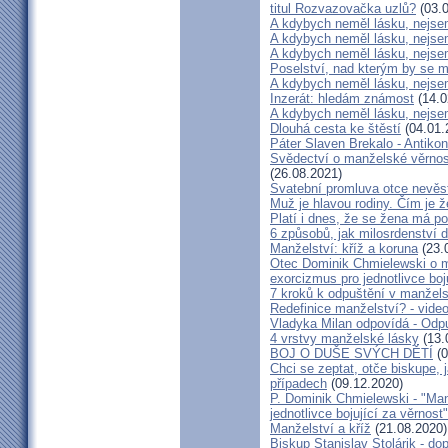
titul Rozvazovačka uzlů?
(03.0
A kdybych neměl lásku, nejsem
A kdybych neměl lásku, nejsem
A kdybych neměl lásku, nejsem
Poselství, nad kterým by se 
A kdybych neměl lásku, nejsem
Inzerát: hledám známost
(14.0
A kdybych neměl lásku, nejsem
Dlouhá cesta ke štěstí
(04.01.
Páter Slaven Brekalo - Antiko
Svědectví o manželské věrnost
(26.08.2021)
Svatební promluva otce nevěs
Muž je hlavou rodiny. Čím je 
Platí i dnes, že se žena má 
6 způsobů, jak milosrdenství d
Manželství: kříž a koruna
(23.
Otec Dominik Chmielewski o m
exorcizmus pro jednotlivce boj
7 kroků k odpuštění v manžels
Redefinice manželství? - vide
Vladyka Milan odpovídá - Odp
4 vrstvy manželské lásky
(13.
BOJ O DUŠE SVÝCH DĚTÍ
(0
Chci se zeptat, otče biskupe, 
případech
(09.12.2020)
P. Dominik Chmielewski - "Man
jednotlivce bojující za věrnost"
Manželství a kříž
(21.08.2020)
Biskup Stanislav Stolárik - do