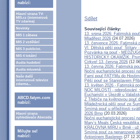
nabízí:
Hlavní strana TV-
MIS.cz (internetová
Sdílet
TV zdarma)
Novinky
Související články:
13. srpna 2026: Fatimská pou
MIS 1 zábava
Mladifest 2026
(24.07.2026)
MIS 2 vzdělání
13. července 2026: Fatimská 
VI. Dětská pěší pouť: Štítary 
MIS 3 publicist.
Pozvánka na pouť - MEDŽUGOR
MIS 4 lokální
HISTORICKÝ OKAMŽIK: První c
Církve! 13. června 2026
(12.06
Audia hudební
13. června 2026: Fatimská po
Audia mluvená
Noční eucharistické procesí n
Farní pouť FATYMu do Hostim
Naše další
internetové televize
Pěší pouť se Stanislavem Při
zdarma...
13. květen 2026 - Fatimská p
NOC MILOSTÍ - odprošování, v
Eucharistií v Újezdě u Valašs
ABCD.fatym.com
Z Třebíče na květnovou pouť 
nabízí:
Mládežnická pěší pouť ze Šu
Smírná pouť u příležitosti svá
2026 Brno
(20.03.2026)
Hlavní strana
vyhledávače Abeceda
Noční eucharistické procesí n
Mary’s Meals Česká republika
KRÁLOVNA MÍRU v Brně - už 
Milujte se!
Smírná pouť za nenarozené dě
nabízí:
Antonínem Baslerem
(27.12.2