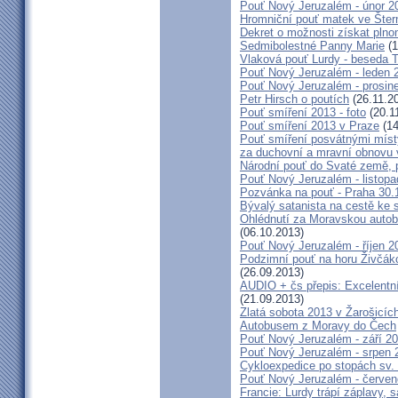
Pouť Nový Jeruzalém - únor 2
Hromniční pouť matek ve Šter
Dekret o možnosti získat plno
Sedmibolestné Panny Marie
(1
Vlaková pouť Lurdy - beseda 
Pouť Nový Jeruzalém - leden 
Pouť Nový Jeruzalém - prosin
Petr Hirsch o poutích
(26.11.2
Pouť smíření 2013 - foto
(20.1
Pouť smíření 2013 v Praze
(14
Pouť smíření posvátnými míst
za duchovní a mravní obnovu 
Národní pouť do Svaté země, p
Pouť Nový Jeruzalém - listop
Pozvánka na pouť - Praha 30.
Bývalý satanista na cestě ke 
Ohlédnutí za Moravskou autobu
(06.10.2013)
Pouť Nový Jeruzalém - říjen 2
Podzimní pouť na horu Živčáko
(26.09.2013)
AUDIO + čs přepis: Excelentní
(21.09.2013)
Zlatá sobota 2013 v Žarošicíc
Autobusem z Moravy do Čech
Pouť Nový Jeruzalém - září 2
Pouť Nový Jeruzalém - srpen 
Cykloexpedice po stopách sv. 
Pouť Nový Jeruzalém - červe
Francie: Lurdy trápí záplavy,