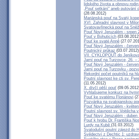
lidského života a obnovu rodin
„Pouť setkání“ aneb putování 
(28.08.2012)
Mariánská pouť na Svatý kope
XVI. Zahradní slavnost v Milo
Svatovavřinecká pouť na Sně
Pouť Nový Jeruzalém - srpen 
Pouť v Bohuticích
(03.08.2012
Pouť ke svaté Anně
(27.07.20
Pouť Nový Jeruzalém - červe
Poutnický průkaz
(03.07.2012)
VII. CYKLOPOUŤ do Jeníkov
Jarní pouť na Turzovce, 26. –
Pouť Nový Jeruzalém - červen
Jarní pouť na Turzovku - poz
Rekordní počet poutníků na hl
Poutní slavnost ke cti sv. Pe
(11.05.2012)
X. dívčí pěší pouť
(09.05.2012
Vyhlašujeme konkurz na hymn
Pouť ke svatému Floriánovi
(2
Pozvánka na svatojanskou pou
Pouť Nový Jeruzalém - květen
Poutní slavnost sv. Vojtěcha 
Pouť Nový Jeruzalém - duben
Pouť k hrobu Dr. Františka No
Lurdy na Kubě
(31.03.2012)
Svatodušní poutní zájezd do 
Svědectví z Dechtic 1: uzdrave
Svatého otce v Praze zastoup