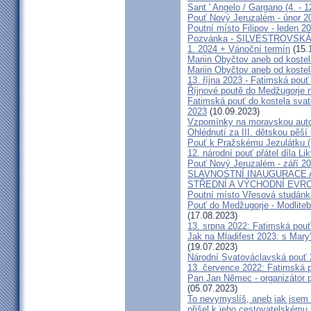
Sant ' Angelo / Gargano (4. - 1
Pouť Nový Jeruzalém - únor 2
Poutní místo Filipov - leden 2
Pozvánka - SILVESTROVSKÁ
1. 2024 + Vánoční termín
(15.
Mariin Obyčtov aneb od kostel
Mariin Obyčtov aneb od kostel
13. října 2023 - Fatimská pouť 
Říjnové poutě do Medžugorje 
Fatimská pouť do kostela svaté
2023
(10.09.2023)
Vzpomínky na moravskou auto
Ohlédnutí za III. dětskou pěší 
Pouť k Pražskému Jezulátku (
12. národní pouť přátel díla Li
Pouť Nový Jeruzalém - září 2
SLAVNOSTNÍ INAUGURACE 
STŘEDNÍ A VÝCHODNÍ EVR
Poutní místo Vřesová studánk
Pouť do Medžugorje - Modliteb
(17.08.2023)
13. srpna 2022: Fatimská pouť 
Jak na Mladifest 2023: s Ma
(19.07.2023)
Národní Svatováclavská pouť
13. července 2022: Fatimská po
Pan Jan Němec - organizátor po
(05.07.2023)
To nevymyslíš, aneb jak jsem 
přišel k jeho cestovatelskému