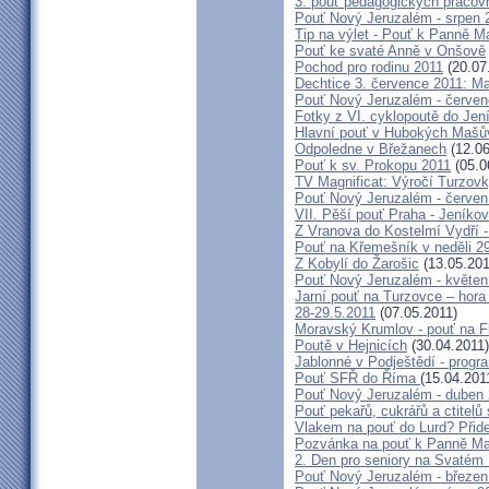
3. pouť pedagogických praco
Pouť Nový Jeruzalém - srpen 
Tip na výlet - Pouť k Panně M
Pouť ke svaté Anně v Onšově
Pochod pro rodinu 2011
(20.07
Dechtice 3. července 2011: Ma
Pouť Nový Jeruzalém - červen
Fotky z VI. cyklopoutě do Jen
Hlavní pouť v Hubokých Mašův
Odpoledne v Břežanech
(12.06
Pouť k sv. Prokopu 2011
(05.0
TV Magnificat: Výročí Turzov
Pouť Nový Jeruzalém - červen
VII. Pěší pouť Praha - Jeníkov 
Z Vranova do Kostelmí Vydří -
Pouť na Křemešník v neděli 2
Z Kobylí do Žarošic
(13.05.201
Pouť Nový Jeruzalém - květen
Jarní pouť na Turzovce – hora
28-29.5.2011
(07.05.2011)
Moravský Krumlov - pouť na F
Poutě v Hejnicích
(30.04.2011)
Jablonné v Podještědí - progr
Pouť SFŘ do Říma
(15.04.201
Pouť Nový Jeruzalém - duben
Pouť pekařů, cukrářů a ctitel
Vlakem na pouť do Lurd? Přide
Pozvánka na pouť k Panně Mar
2. Den pro seniory na Svaté
Pouť Nový Jeruzalém - březen