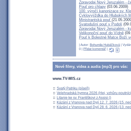
Zpravodaj Nový Jeruzalém - č
Pouť pro chlapy
(03.06.2009)
100. výročí kanonizace sv. K
Cyklovyjíždka do Hlubokých 
Ministrantská pouť
(21.05.2009
Svatodušní pouť v Podolí
(09.
Zpravodaj Nový Jeruzalém - k
Velikonoční pouť do Vídně
(09
Pouť k Bolestné Matce Boží v
| Autor:
Bohumila Hubáčková
| Vydán
0 |
Přidat komentář
|
Nové filmy, videa a audia (mp3) pro vás:
www.TV-MIS.cz
::
Svatý Patriku (píseň)
::
Velehradská hymna 2026 (Hej, vzhůru poutníci
::
Litanie ke sv. Františkovi z Assisi ()
::
Kázání z Vranova nad Dyjí 12. 7. 2026 (15. ne
::
Kázání z Vranova nad Dyjí 28. 6. 2026 (13. ne