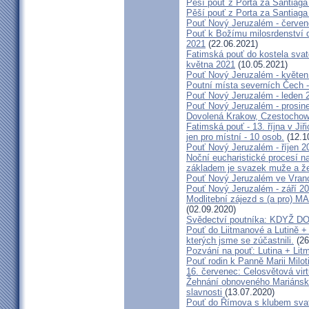
Pěší pouť z Porta za Santiaga
Pěší pouť z Porta za Santiaga
Pouť Nový Jeruzalém - červe
Pouť k Božímu milosrdenství do
2021
(22.06.2021)
Fatimská pouť do kostela svaté
května 2021
(10.05.2021)
Pouť Nový Jeruzalém - květen
Poutní místa severních Čech -
Pouť Nový Jeruzalém - leden 
Pouť Nový Jeruzalém - prosin
Dovolená Krakow, Czestochow
Fatimská pouť - 13. října v Ji
jen pro místní - 10 osob.
(12.1
Pouť Nový Jeruzalém - říjen 2
Noční eucharistické procesí n
základem je svazek muže a ž
Pouť Nový Jeruzalém ve Vran
Pouť Nový Jeruzalém - září 2
Modlitební zájezd s (a pro
(02.09.2020)
Svědectví poutníka: KDYŽ 
Pouť do Liitmanové a Lutině + 
kterých jsme se zúčastnili.
(26
Pozvání na pouť: Lutina + Lit
Pouť rodin k Panně Marii Milot
16. červenec: Celosvětová virt
Žehnání obnoveného Mariánské
slavnosti
(13.07.2020)
Pouť do Římova s klubem sva