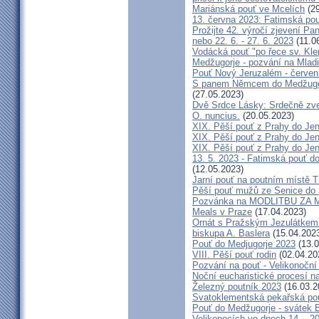
Mariánská pouť ve Mcelích
(29
13. června 2023: Fatimská pouť
Prožijte 42. výročí zjevení Pa
nebo 22. 6. - 27. 6. 2023
(11.0
Vodácká pouť "po řece sv. Kl
Medžugorje - pozvání na Mladi
Pouť Nový Jeruzalém - červen
S panem Němcem do Medžugorj
(27.05.2023)
Dvě Srdce Lásky: Srdečně zve
O. nuncius.
(20.05.2023)
XIX. Pěší pouť z Prahy do Jen
XIX. Pěší pouť z Prahy do Jen
XIX. Pěší pouť z Prahy do Jen
13. 5. 2023 - Fatimská pouť do
(12.05.2023)
Jarní pouť na poutním místě 
Pěší pouť mužů ze Senice do 
Pozvánka na MODLITBU ZA MÍ
Meals v Praze
(17.04.2023)
Ornát s Pražským Jezulátkem 
biskupa A. Baslera
(15.04.202
Pouť do Medjugorje 2023
(13.0
VIII. Pěší pouť rodin
(02.04.20
Pozvání na pouť - Velikonoční 
Noční eucharistické procesí n
Železný poutník 2023
(16.03.2
Svatoklementská pekařská po
Pouť do Medžugorje - svátek Bo
Velikonocích ve dnech 14. - 20