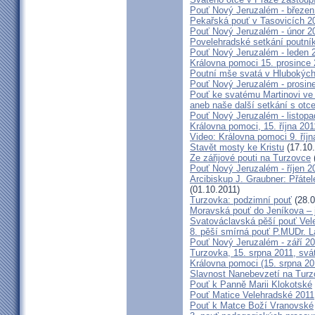
Pouť Nový Jeruzalém - březen
Pekařská pouť v Tasovicích 2
Pouť Nový Jeruzalém - únor 2
Povelehradské setkání poutní
Pouť Nový Jeruzalém - leden 
Královna pomoci 15. prosince 
Poutní mše svatá v Hlubokýc
Pouť Nový Jeruzalém - prosin
Pouť ke svatému Martinovi ve 
aneb naše další setkání s ot
Pouť Nový Jeruzalém - listopa
Královna pomoci, 15. října 20
Video: Královna pomoci 9. říjn
Stavět mosty ke Kristu
(17.10.
Ze zářijové pouti na Turzovce
Pouť Nový Jeruzalém - říjen 2
Arcibiskup J. Graubner: Přáte
(01.10.2011)
Turzovka: podzimní pouť
(28.0
Moravská pouť do Jeníkova – j
Svatováclavská pěší pouť Vel
8. pěší smírná pouť P.MUDr. 
Pouť Nový Jeruzalém - září 2
Turzovka, 15. srpna 2011, sv
Královna pomoci (15. srpna 2
Slavnost Nanebevzetí na Tur
Pouť k Panně Marii Klokotské
Pouť Matice Velehradské 2011
Pouť k Matce Boží Vranovské