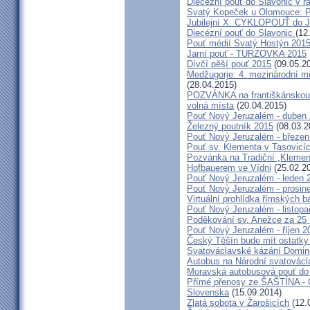
Diecézní pouť do Slavonic v 
Svatý Kopeček u Olomouce: P
Jubilejní X. CYKLOPOUŤ do J
Diecézní pouť do Slavonic
(12
Pouť médií Svatý Hostýn 201
Jarní pouť - TURZOVKA 2015
Dívčí pěší pouť 2015
(09.05.2
Medžugorje: 4. mezinárodní mod
(28.04.2015)
POZVÁNKA na františkánskou po
volná místa
(20.04.2015)
Pouť Nový Jeruzalém - duben
Železný poutník 2015
(08.03.2
Pouť Nový Jeruzalém - březen
Pouť sv. Klementa v Tasovicí
Pozvánka na Tradiční „Kleme
Hofbauerem ve Vídni
(25.02.2
Pouť Nový Jeruzalém - leden 
Pouť Nový Jeruzalém - prosin
Virtuální prohlídka římských ba
Pouť Nový Jeruzalém - listop
Poděkování sv. Anežce za 25
Pouť Nový Jeruzalém - říjen 2
Český Těšín bude mít ostatky
Svatováclavské kázání Domini
Autobus na Národní svatovácl
Moravská autobusová pouť do
Přímé přenosy ze ŠAŠTÍNA - C
Slovenska
(15.09.2014)
Zlatá sobota v Žarošicích
(12.