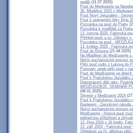
neděli
(11.07.2025)
Pouť do Medjugorje na Nanebe
36. Mladifest 2025 v Medjugorj
Pouť Nový Jeruzalém - červe
Pouť k pramenům řeky Dyje 2
Pozvánka na pouť do Prahy
(2
Pozvánka k modlitbě za Prahu
13. června 2025: Fatimská po
Přehled poutí u sv. Zdislavy v
Pozvánka na pouť - MEDŽUGOR
13. květen 2025 - Fatimská p
Pouť do Římova
(21.04.2025)
Na Mladifest do Medžugorje s
Noční eucharistické procesí n
Pěší pouť rodin z Lukova do P
Putování -aneb pěší pouť v na
Pouť do Medžugorje ve dnech 2
Pouť k Pražskému Jezulátku 
Doprovázení dětí jako „Poutní
MEDŽUGORJE: SEMINÁŘ PŮST
(08.01.2025)
Silvestr v Medžugorji 2024
(27
Pouť k Pražskému Jezulátku d
Baslerem - Zasvěcení národa 
Noční eucharistické procesí n
Medžugorje - říjnová pouť mu
jedinečnou příležitost a zbývaj
13. října 2024 v 16 hodin: Fa
13. září 2024 - Fatimská pouť
Ohlédnutí za IV. dětskou pěší