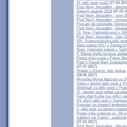
XI. pěší pouť mužů
(27.03.201
Pouť Nový Jeruzalém - březen
Železný poutník 2018
(07.03.2
Pouť Nový Jeruzalém - únor 2
Pouť Nový Jeruzalém - prosin
Pozvání do večeřadla: Křenovi
Pouť Nový Jeruzalém - listop
13. října - Fatimská pouť v Jiři
Pouť Nový Jeruzalém - říjen 2
VIII. Svatováclavská pěší pou
Zlatá sobota 2017 v Žarošicích 
Dnes: Fatimská sobota v Šašt
P. Marian Kuffa na pouti ped
Poutní mše svatá u Panny Mar
Pouť k Panně Marii Svatotoms
(27.07.2017)
Hrádek u Znojma: otec biskup
(28.06.2017)
Mystička Myrna Nazzour ze S
Video z letošní pěší pouti z P
Ohlédnutí za pěší poutí z Pra
VI. národní pouť přátel Likvida
Farní úřad Korňa zve věřící n
XV. dívčí pěší pouť z Vranova
Putování po stopách brněnské
II. pěší pouť za obnovu manžel
Poutní mše svatá ke sv. Jiří v
Jubilejní rok Fatimy - podmín
(27.03.2017)
Pouť Nový Jeruzalém - březen