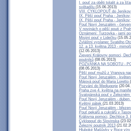
I. pouť za oběti totalit a za 
světadílu
(15.06.2013)
VIII. CYKLOPOUŤ do Jeníkov
IX. Pěší pouť Praha - Jeníkov
IX. Pěší pouť Praha - Jeníkov
Pouť Nový Jeruzalém - červen
V novinách o pěší pouti z Pra
Oznámení: Turzovka - jarní po
Misijní pouť v Lidečku
(15.05.
Zvláštní vyslanec Svatého Otc
12. a 13. května 2013 - mimo
(12.05.2013)
Zjevení Královny pomoci, Dech
poutníků
(08.05.2013)
POZVÁNKA NA SOBOTU - P
(08.05.2013)
Pěší pouť mužů z Vranova nad
Pouť Nový Jeruzalém - květen
Májová pouť do Maria Loretto
Pozvání do Medjugorje
(20.04.
Praha zve 4. května na manife
Svatojánská pouť v Železném
Pouť Nový Jeruzalém - duben
Květný pátek
(21.03.2013)
Pouť Nový Jeruzalém - březen
Pouť pekařů a cukrářů v Taso
Královna pomoci, Dechtice 3.
Cyklopouť do Slovinska
(23.02
Železný poutník 2013
(21.02.2
Hluboké Mašůvky v Roce víry