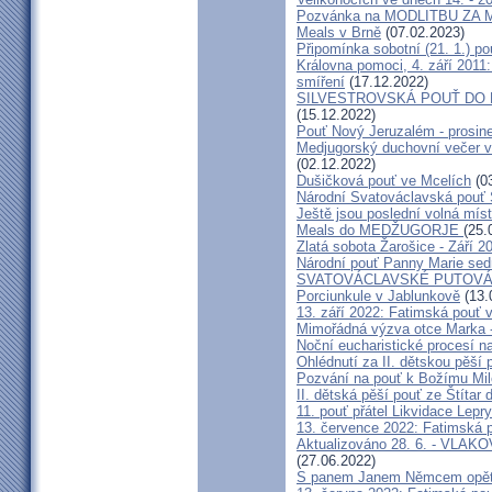
Pozvánka na MODLITBU ZA MÍ
Meals v Brně
(07.02.2023)
Připomínka sobotní (21. 1.) po
Královna pomoci, 4. září 2011:
smíření
(17.12.2022)
SILVESTROVSKÁ POUŤ DO ME
(15.12.2022)
Pouť Nový Jeruzalém - prosin
Medjugorský duchovní večer v 
(02.12.2022)
Dušičková pouť ve Mcelích
(03
Národní Svatováclavská pouť 
Ještě jsou poslední volná míst
Meals do MEDŽUGORJE
(25.
Zlatá sobota Žarošice - Září 2
Národní pouť Panny Marie sed
SVATOVÁCLAVSKÉ PUTOVÁN
Porciunkule v Jablunkově
(13.
13. září 2022: Fatimská pouť v 
Mimořádná výzva otce Marka - 
Noční eucharistické procesí n
Ohlédnutí za II. dětskou pěší 
Pozvání na pouť k Božímu Mil
II. dětská pěší pouť ze Štítar
11. pouť přátel Likvidace Lepry
13. července 2022: Fatimská po
Aktualizováno 28. 6. - VL
(27.06.2022)
S panem Janem Němcem opět 