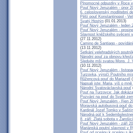
Plnomocné odpustky v Roce ví
Pouť Nový Jeruzalém - únor 2
6. celoslovenský modlitební d
Pěší pouť Konstantinopol - Ve
Svatý Hostýn
(01.01.2013)
Pouť Nový Jeruzalém - leden 
Pouť Nový Jeruzalém - prosin
Slavnost kněžského svěcení v 
(27.11.2012)
Camino de Santiago - povídání
(13.11.2012)
Setkání velehradských poutní
Národní pouť za obnovu křesť
Sledujte mši svatou Mons. J. 
(10.11.2012)
Pouť Nový Jeruzalém - listop
Turzovka, výročí Poutního mí
Růžencová pouť do Mariazell
(
Napsali jste: Maria, víš o mn
Národní Svatováclavská pouť
Pouť na Turzovce: Jak dokázat
Pozvání na pouť do Svaté ze
Pouť Nový Jeruzalém - říjen 2
Moravská autobusová pouť do
Kardinál Jozef Tomko v Šaští
Národná púť k Sedembolestne
8. září: Zlatá sobota v Žarošic
Pouť Nový Jeruzalém - září 2
Mariánská poutní slavnost v 
Pouť od oceánu k oceánu s i