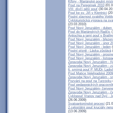
Křtiny - Mariánské poutní míst
Pouť na Peregrinek 2010
(01.0
VIII. dívčí pěší pouť
(30.04.20
Pouť ke sv. Jiří v Klentnici
(20
Poutní slavnost svatého Vojtě
Cykloturistická výprava na sv
(23.03.2010)
Pouť Nový Jeruzalém - duben
Pouť do Mariánských Radčic
(
Antiochia a jarní pouť v Bratře
Pouť Nový Jeruzalém - březen
Pouť Nový Jeruzalém - únor 2
Pouť Nový Jeruzalém - leden
(
Poutní písně - Láska zůstává
(
Pouť Nový Jeruzalém - prosin
Pouť Nový Jeruzalém - listop
Zpravodaj Nový Jeruzalém - ří
Zpravodaj Nový Jeruzalém - zá
6. smírná pouť P. MUDr. Ladis
Pouť Matice Velehradské 2009
Zpravodaj Nový Jeruzalém - s
Pozvání na pouť na Turzovku
Pouť pedagogických pracovník
Pouť Nový Jeruzalém- červen
Zpravodaj Nový Jeruzalém - č
Cyklopouť Vranov nad Dyjí - Je
(26.06.2009)
Svatoantonínské procesí
(21.0
2.celostátní pouť kruciáty n
(13.06.2009)