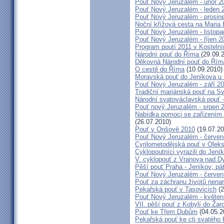
Pouť Nový Jeruzalém - únor 2
Pouť Nový Jeruzalém - leden 
Pouť Nový Jeruzalém - prosin
Noční křížová cesta na Maria 
Pouť Nový Jeruzalém - listop
Pouť Nový Jeruzalém - říjen 2
Program poutí 2011 v Kosteln
Národní pouť do Říma
(29.09.
Děkovná Národní pouť do Řím
O cestě do Říma
(10.09.2010)
Moravská pouť do Jeníkova u
Pouť Nový Jeruzalém - září 2
Tradiční mariánská pouť na S
Národní svatováclavská pouť 
Pouť nový Jeruzalém - srpen 
Nabídka pomoci se zařízením pě
(26.07.2010)
Pouť v Onšově 2010
(19.07.20
Pouť Nový Jeruzalém - červe
Cyrilometodějská pouť v Olek
Cyklopoutníci vyrazili do Jení
V. cyklopouť z Vranova nad D
Pěší pouť Praha - Jeníkov; pá
Pouť Nový Jeruzalém - červen
Pouť za záchranu životů nena
Pekařská pouť v Tasovicích
(2
Pouť Nový Jeruzalém - květen
VII. pěší pouť z Kobylí do Žar
Pouť ke Třem Dubům
(04.05.2
Pekařská pouť ke cti svatého