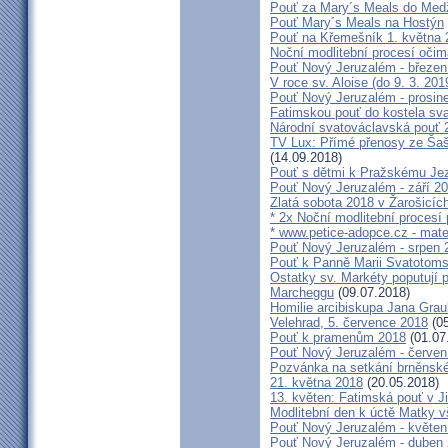
Pouť za Mary´s Meals do Med
Pouť Mary´s Meals na Hostýn
Pouť na Křemešník 1. května 
Noční modlitební procesí očim
Pouť Nový Jeruzalém - březen
V roce sv. Aloise (do 9. 3. 201
Pouť Nový Jeruzalém - prosin
Fatimskou pouť do kostela sva
Národní svatováclavská pouť 
TV Lux: Přímé přenosy ze Šaš
(14.09.2018)
Pouť s dětmi k Pražskému Jez
Pouť Nový Jeruzalém - září 2
Zlatá sobota 2018 v Žarošicích 
* 2x Noční modlitební procesí p
* www.petice-adopce.cz - mater
Pouť Nový Jeruzalém - srpen 
Pouť k Panně Marii Svatotoms
Ostatky sv. Markéty poputují
Marcheggu
(09.07.2018)
Homilie arcibiskupa Jana Grau
Velehrad, 5. července 2018
(05
Pouť k pramenům 2018
(01.07
Pouť Nový Jeruzalém - červen
Pozvánka na setkání brněnské
21. května 2018
(20.05.2018)
13. květen: Fatimská pouť v Ji
Modlitební den k úctě Matky v
Pouť Nový Jeruzalém - květen
Pouť Nový Jeruzalém - duben