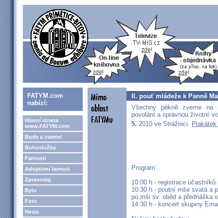
FATYM.com
II. pouť mládeže k Panně Mar
nabízí:
Všechny pěkně zveme na 
povolání a správnou životní v
Hlavní strana
5.
2010 ve Strážnici.
Plakátek
www.FATYM.com
Bude a zveme!
Bohoslužby
Farnosti
Program:
Adoptivní farnost
Zpravodaj
10:00 h - registrace účastníků
10:30 h - poutní mše svatá a 
Bylo
po mši sv. oběd a přednáška o
Foto
14:30 h - koncert skupiny Ema
Hesla