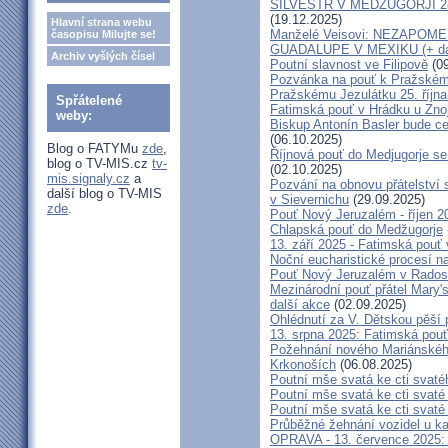
SILVESTR V MEDŽUGORJI 28. 1
(19.12.2025)
Hlavní strana webu
Manželé Veisovi: NEZAPO
časopisu Milujte se!
GUADALUPE V MEXIKU (+ dal
Archiv vyšlých čísel
Poutní slavnost ve Filipově
(09
Pozvánka na pouť k Pražském
Pražskému Jezulátku 25. říjn
Spřátelené
Fatimská pouť v Hrádku u Znoj
weby:
Biskup Antonín Basler bude ce
(06.10.2025)
Blog o FATYMu
zde
,
Říjnová pouť do Medjugorje se
blog o TV-MIS.cz
tv-
(02.10.2025)
mis.signaly.cz
a
Pozvání na obnovu přátelství 
další blog o TV-MIS
v Sievernichu
(29.09.2025)
zde
.
Pouť Nový Jeruzalém - říjen 2
Chlapská pouť do Medžugorje
13. září 2025 - Fatimská pouť
Noční eucharistické procesí n
Pouť Nový Jeruzalém v Radost
Mezinárodní pouť přátel Mary'
další akce
(02.09.2025)
Ohlédnutí za V. Dětskou pěší 
13. srpna 2025: Fatimská pou
Požehnání nového Mariánského 
Krkonoších
(06.08.2025)
Poutní mše svatá ke cti svaté
Poutní mše svatá ke cti svat
Poutní mše svatá ke cti svat
Průběžné žehnání vozidel u ka
OPRAVA - 13. července 2025: 