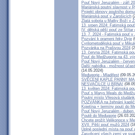
Pouť Nový Jeruzalém - září 2
Mariánská poutní slavnost v R
Projekt obnovy poutního domu
Mariánská pouť v Žarošicích
(
Zlatá sobota u Matky Boží v Ž
13. srpen 2024: Fatimská pouť 
IV. dětská pěší pouť ze Štítar
13. 7. 2024 - Fatimská pouť v J
Pozvání k prameni řeky Dyje
(
Cyrilometodějská pouť v Mikul
Pozvánka na Prašivou 2024
(2
13. června 2024: Fatimská pouť
Pouť do Medžugorje na 43. výro
Pouť Nový Jeruzalém - červen
Další nabídka - možnost účast
(14.05.2024)
Međugorje - Mladifest
(09.05.2
SVĚCENÍ KAPLE PANNY MAR
NESVAČILCE U BRNA!
(08.05
13. květen 2024: Fatimská pouť
Pouť s Marys Meals do Medžug
Poutní místo Vřesová studánk
POZVÁNKA na žehnání kapličk
Kojetína + termíny poutí do M
Pouť Nový Jeruzalém - duben
Poutě do Međugorje
(26.03.20
Chcete prožít Velikonoce v M
XVII. Pěší pouť mužů 2024
(16
Úplně poslední místa na po
Zasvěcení všech zemí ve svat