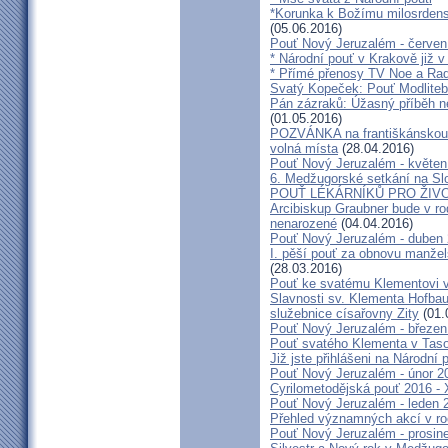
*Korunka k Božímu milosrdenst
(05.06.2016)
Pouť Nový Jeruzalém - červen
* Národní pouť v Krakově již v
* Přímé přenosy TV Noe a Rad
Svatý Kopeček: Pouť Modliteb
Pán zázraků: Úžasný příběh n
(01.05.2016)
POZVÁNKA na františkánskou po
volná místa
(28.04.2016)
Pouť Nový Jeruzalém - květen
6. Medžugorské setkání na Sl
POUŤ LÉKÁRNÍKŮ PRO ŽIVO
Arcibiskup Graubner bude v rod
nenarozené
(04.04.2016)
Pouť Nový Jeruzalém - duben
I. pěší pouť za obnovu manžels
(28.03.2016)
Pouť ke svatému Klementovi v
Slavnosti sv. Klementa Hofbau
služebnice císařovny Zity
(01.
Pouť Nový Jeruzalém - březen
Pouť svatého Klementa v Taso
Již jste přihlášeni na Národní
Pouť Nový Jeruzalém - únor 2
Cyrilometodějská pouť 2016 -
Pouť Nový Jeruzalém - leden 
Přehled významných akcí v r
Pouť Nový Jeruzalém - prosin