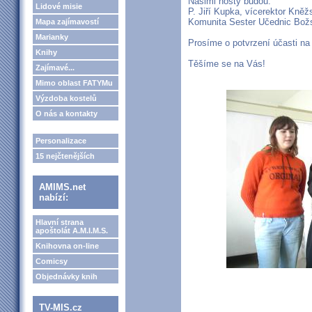
Našimi hosty budou:
Lidové misie
P. Jiří Kupka, vícerektor Kně
Komunita Sester Učednic Božs
Mapa zajímavostí
Marianky
Prosíme o potvrzení účasti na
Knihy
Těšíme se na Vás!
Zajímavé...
Mimo oblast FATYMu
Výzdoba kostelů
O nás a kontakty
Personalizace
15 nejčtenějších
AMIMS.net
nabízí:
Hlavní strana
apoštolát A.M.I.M.S.
Knihovna on-line
Comicsy
Objednávky knih
TV-MIS.cz