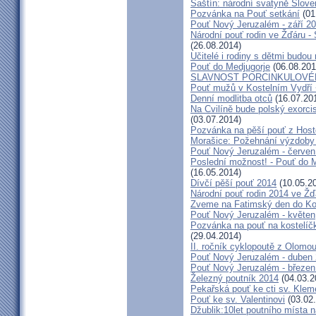
Šaštín: národní svatyně Slov
Pozvánka na Pouť setkání
(01
Pouť Nový Jeruzalém - září 2
Národní pouť rodin ve Žďáru -
(26.08.2014)
Učitelé i rodiny s dětmi budo
Pouť do Medjugorje
(06.08.201
SLAVNOST PORCINKULOVÉ
Pouť mužů v Kostelním Vydří 
Denní modlitba otců
(16.07.20
Na Cvilíně bude polský exorci
(03.07.2014)
Pozvánka na pěší pouť z Hos
Morašice: Požehnání výzdoby
Pouť Nový Jeruzalém - červen
Poslední možnost! - Pouť do M
(16.05.2014)
Dívčí pěší pouť 2014
(10.05.2
Národní pouť rodin 2014 ve Ž
Zveme na Fatimský den do Koc
Pouť Nový Jeruzalém - květen
Pozvánka na pouť na kostelíč
(29.04.2014)
II. ročník cyklopoutě z Olomo
Pouť Nový Jeruzalém - duben
Pouť Nový Jeruzalém - březen
Železný poutník 2014
(04.03.2
Pekařská pouť ke cti sv. Kle
Pouť ke sv. Valentinovi
(03.02
Džublik:10let poutního místa n