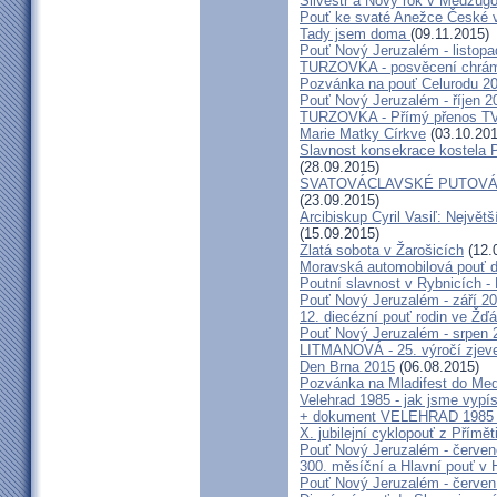
Silvestr a Nový rok v Medžugo
Pouť ke svaté Anežce České 
Tady jsem doma
(09.11.2015)
Pouť Nový Jeruzalém - listop
TURZOVKA - posvěcení chrám
Pozvánka na pouť Celurodu 2
Pouť Nový Jeruzalém - říjen 2
TURZOVKA - Přímý přenos TV
Marie Matky Církve
(03.10.201
Slavnost konsekrace kostela 
(28.09.2015)
SVATOVÁCLAVSKÉ PUTOVÁN
(23.09.2015)
Arcibiskup Cyril Vasiľ: Největš
(15.09.2015)
Zlatá sobota v Žarošicích
(12.
Moravská automobilová pouť 
Poutní slavnost v Rybnicích -
Pouť Nový Jeruzalém - září 2
12. diecézní pouť rodin ve Ž
Pouť Nový Jeruzalém - srpen 
LITMANOVÁ - 25. výročí zjeve
Den Brna 2015
(06.08.2015)
Pozvánka na Mladifest do Medž
Velehrad 1985 - jak jsme vypís
+ dokument VELEHRAD 1985 (P
X. jubilejní cyklopouť z Přímě
Pouť Nový Jeruzalém - červe
300. měsíční a Hlavní pouť 
Pouť Nový Jeruzalém - červen