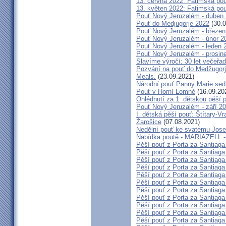
13. června 2022: Fatimská pouť
13. květen 2022: Fatimská pouť
Pouť Nový Jeruzalém - duben
Pouť do Medjugorje 2022
(30.0
Pouť Nový Jeruzalém - březen
Pouť Nový Jeruzalém - únor 2
Pouť Nový Jeruzalém - leden 
Pouť Nový Jeruzalém - prosin
Slavíme výročí: 30 let večeřad
Pozvání na pouť do Medžugorje
Meals.
(23.09.2021)
Národní pouť Panny Marie sed
Pouť v Horní Lomné
(16.09.20
Ohlédnutí za 1. dětskou pěší p
Pouť Nový Jeruzalém - září 2
I. dětská pěší pouť: Štítary-V
Žarošice
(07.08.2021)
Nedělní pouť ke svatému Jose
Nabídka poutě - MARIAZELL -
Pěší pouť z Porta za Santiaga
Pěší pouť z Porta za Santiaga
Pěší pouť z Porta za Santiaga
Pěší pouť z Porta za Santiaga
Pěší pouť z Porta za Santiaga
Pěší pouť z Porta za Santiaga
Pěší pouť z Porta za Santiaga
Pěší pouť z Porta za Santiaga
Pěší pouť z Porta za Santiaga
Pěší pouť z Porta za Santiaga
Pěší pouť z Porta za Santiaga