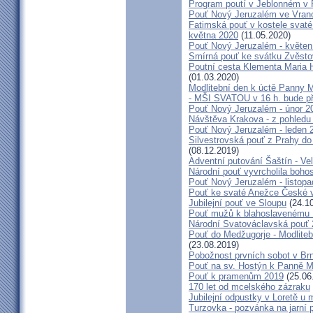
Program poutí v Jeblonném v 
Pouť Nový Jeruzalém ve Vran
Fatimská pouť v kostele svaté 
května 2020
(11.05.2020)
Pouť Nový Jeruzalém - květen
Smírná pouť ke svátku Zvěsto
Poutní cesta Klementa Maria 
(01.03.2020)
Modlitební den k úctě Panny M
- MŠI SVATOU v 16 h. bude p
Pouť Nový Jeruzalém - únor 2
Návštěva Krakova - z pohledu
Pouť Nový Jeruzalém - leden 
Silvestrovská pouť z Prahy do
(08.12.2019)
Adventní putování Šaštín - Ve
Národní pouť vyvrcholila boho
Pouť Nový Jeruzalém - listop
Pouť ke svaté Anežce České 
Jubilejní pouť ve Sloupu
(24.10
Pouť mužů k blahoslavenému
Národní Svatováclavská pouť
Pouť do Medžugorje - Modliteb
(23.08.2019)
Pobožnost prvních sobot v Brně
Pouť na sv. Hostýn k Panně Ma
Pouť k pramenům 2019
(25.06
170 let od mcelského zázraku
Jubilejní odpustky v Loretě u 
Turzovka - pozvánka na jarní p