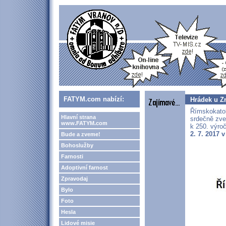
FATYM.com nabízí:
Hrádek u Z
Římskokatol
Hlavní strana
srdečně zve
www.FATYM.com
k 250. výro
2. 7. 2017 
Bude a zveme!
Bohoslužby
Farnosti
Adoptivní farnost
Zpravodaj
Bylo
Foto
Hesla
Lidové misie