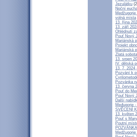
Jezulátku
(2
Noční eucha
Medžugorje 
volná místa
13. října 2
13. září 20
Ohlédnutí z
Pouť Nový J
Mariánská p
Projekt obn
Mariánská p
Zlatá sobot
13. srpen 20
IV. dětská p
13. 7. 2024 
Pozvání k p
Cyrilometod
Pozvánka n
13. června 2
Pouť do Medž
Pouť Nový J
Další nabíd
Međugorje -
SVĚCENÍ K
13. květen 2
Pouť s Mary
Poutní míst
POZVÁNKA na
Medžugorje 
Pouť Nový J