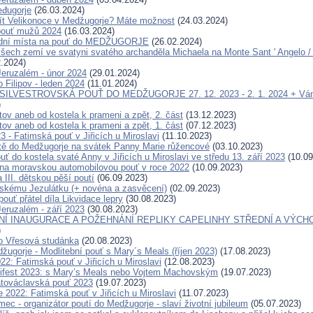
đugorje
(26.03.2024)
ít Velikonoce v Medžugorje? Máte možnost
(24.03.2024)
pouť mužů 2024
(16.03.2024)
ední místa na pouť do MEDŽUGORJE
(26.02.2024)
šech zemí ve svatyni svatého archanděla Michaela na Monte Sant ' Angelo / G
.2024)
eruzalém - únor 2024
(29.01.2024)
 Filipov - leden 2024
(11.01.2024)
 SILVESTROVSKÁ POUŤ DO MEDŽUGORJE 27. 12. 2023 - 2. 1. 2024 + Ván
)
tov aneb od kostela k prameni a zpět, 2. část
(13.12.2023)
tov aneb od kostela k prameni a zpět, 1. část
(07.12.2023)
23 - Fatimská pouť v Jiřicích u Miroslavi
(11.10.2023)
tě do Medžugorje na svátek Panny Marie růžencové
(03.10.2023)
ť do kostela svaté Anny v Jiřicích u Miroslavi ve středu 13. září 2023
(10.09
a moravskou automobilovou pouť v roce 2022
(10.09.2023)
 III. dětskou pěší poutí
(06.09.2023)
skému Jezulátku (+ novéna a zasvěcení)
(02.09.2023)
pouť přátel díla Likvidace lepry
(30.08.2023)
eruzalém - září 2023
(30.08.2023)
Í INAUGURACE A POŽEHNÁNÍ REPLIKY CAPELINHY STŘEDNÍ A VÝCH
)
o Vřesová studánka
(20.08.2023)
žugorje - Modlitební pouť s Mary´s Meals (říjen 2023)
(17.08.2023)
22: Fatimská pouť v Jiřicích u Miroslavi
(12.08.2023)
ifest 2023: s Mary’s Meals nebo Vojtem Machovským
(19.07.2023)
továclavská pouť 2023
(19.07.2023)
 2022: Fatimská pouť v Jiřicích u Miroslavi
(11.07.2023)
c - organizátor poutí do Medžugorje - slaví životní jubileum
(05.07.2023)