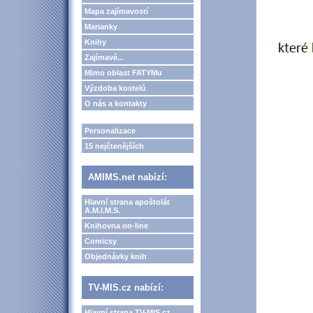
Mapa zajímavostí
Marianky
Knihy
Zajímavé...
Mimo oblast FATYMu
Výzdoba kostelů
O nás a kontakty
Personalizace
15 nejčtenějších
AMIMS.net nabízí:
Hlavní strana apoštolát
A.M.I.M.S.
Knihovna on-line
Comicsy
Objednávky knih
TV-MIS.cz nabízí:
Hlavní strana TV-MIS.cz