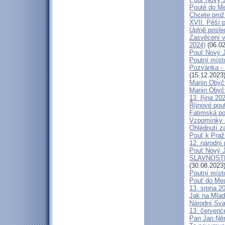
Poutě do Me
Chcete prož
XVII. Pěší 
Úplně posl
Zasvěcení v
2024)
(06.02
Pouť Nový J
Poutní místo
Pozvánka -
(15.12.2023
Mariin Obyč
Mariin Obyč
13. října 20
Říjnové pou
Fatimská pou
Vzpomínky n
Ohlédnutí za
Pouť k Praž
12. národní 
Pouť Nový J
SLAVNOSTN
(30.08.2023
Poutní míst
Pouť do Med
13. srpna 20
Jak na Mlad
Národní Sva
13. července
Pan Jan Něme