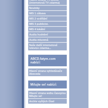
(internetová TV zdarma)
Novinky
MIS 1 zábava
MIS 2 vzdělání
MIS 3 publicist.
MIS 4 lokální
Audia hudební
Audia mluvená
Naše další internetové
televize zdarma...
ABCD.fatym.com
nabízí:
Hlavní strana vyhledávače
Abeceda
Milujte se! nabízí:
Hlavní strana webu časopisu
Milujte se!
Archiv vyšlých čísel