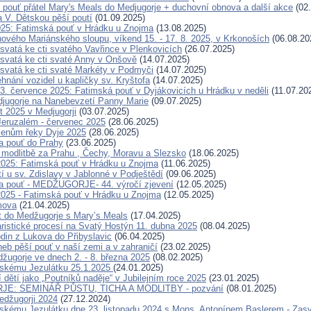
 pouť přátel Mary's Meals do Medjugorje + duchovní obnova a další akce
(02.
a V. Dětskou pěší poutí
(01.09.2025)
025: Fatimská pouť v Hrádku u Znojma
(13.08.2025)
ového Mariánského sloupu, víkend 15. - 17. 8. 2025, v Krkonoších
(06.08.20
svatá ke cti svatého Vavřince v Plenkovicích
(26.07.2025)
svatá ke cti svaté Anny v Onšově
(14.07.2025)
svatá ke cti svaté Markéty v Podmyči
(14.07.2025)
hnání vozidel u kapličky sv. Kryštofa
(14.07.2025)
. července 2025: Fatimská pouť v Dyjákovicích u Hrádku v neděli
(11.07.20
jugorje na Nanebevzetí Panny Marie
(09.07.2025)
t 2025 v Medjugorji
(03.07.2025)
eruzalém - červenec 2025
(28.06.2025)
menům řeky Dyje 2025
(28.06.2025)
a pouť do Prahy
(23.06.2025)
modlitbě za Prahu , Čechy, Moravu a Slezsko
(18.06.2025)
2025: Fatimská pouť v Hrádku u Znojma
(11.06.2025)
í u sv. Zdislavy v Jablonné v Podještědí
(09.06.2025)
a pouť - MEDŽUGORJE- 44. výročí zjevení
(12.05.2025)
2025 - Fatimská pouť v Hrádku u Znojma
(12.05.2025)
mova
(21.04.2025)
t do Medžugorje s Mary’s Meals
(17.04.2025)
ristické procesí na Svatý Hostýn 11. dubna 2025
(08.04.2025)
odin z Lukova do Přibyslavic
(06.04.2025)
neb pěší pouť v naší zemi a v zahraničí
(23.02.2025)
žugorje ve dnech 2. - 8. března 2025
(08.02.2025)
žskému Jezulátku 25.1.2025
(24.01.2025)
 dětí jako „Poutníků naděje“ v Jubilejním roce 2025
(23.01.2025)
E: SEMINÁŘ PŮSTU, TICHA A MODLITBY - pozvání
(08.01.2025)
Medžugorji 2024
(27.12.2024)
skému Jezulátku dne 23. listopadu 2024 s Mons. Antonínem Baslerem - Zas