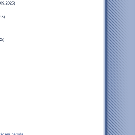
09.2025)
25)
25)
věcení národa