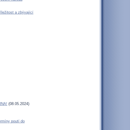
ležitost a zbývající
RNA!
(08.05.2024)
rmíny poutí do