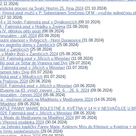
2.11.2024)
ristické procesí na Svatý Hostýn 25. října 2024
(21.10.2024)
- říjnová pouť mužů s P. Šebestiánem Smrčinou OFM - využijte jedinečnou pří
(17.10.2024)
024 v 16 hodin: Fatimská pouť v Dyjákovicích
(09.10.2024)
24 - Fatimská pouť v Hrádku u Znojma
(11.09.2024)
a IV. dětskou pěší poutí
(08.09.2024)
eruzalém - září 2024
(03.09.2024)
outní slavnost v Rybnicích - Horní Dunajovice
(31.08.2024)
ovy poutního domu v Žarošicích
(25.08.2024)
ouť v Žarošicích
(25.08.2024)
a u Matky Boží v Žarošicích 2024
(25.08.2024)
24: Fatimská pouť v Jiřicích u Miroslavi
(11.08.2024)
ěší pouť ze Štítar do Vranova nad Dyjí
(29.07.2024)
- Fatimská pouť v Jiřicích u Miroslavi
(11.07.2024)
rameni řeky Dyje
(01.07.2024)
ějská pouť v Mikulčicích
(01.07.2024)
a Prašivou 2024
(20.06.2024)
024: Fatimská pouť v Jiřicích u Miroslavi
(10.06.2024)
ugorje na 43. výročí zjevení - 21. 6. - 26. 6. 2024
(09.06.2024)
eruzalém - červen 2024
(05.06.2024)
ka - možnost účasti na Mladifestu v Medžugorje 2024
(14.05.2024)
 Mladifest
(09.05.2024)
APLE PANNY MARIE BOLESTNÉ 8. KVĚTNA V 14 H V NESVAČILCE U B
024: Fatimská pouť v Jiřicích u Miroslavi
(08.05.2024)
s Meals do Medžugorje na Mladifest 2024
(07.05.2024)
o Vřesová studánka 2024
(30.04.2024)
 žehnání kapličky Panny Marie, Královny Míru do Křenovic u Kojetína + te
s tímto společenstvím
(29.04.2024)
eruzalém - duben 2024
(03.04.2024)