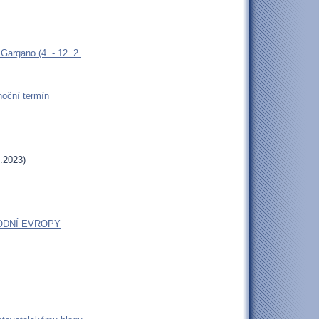
argano (4. - 12. 2.
oční termín
.2023)
ODNÍ EVROPY