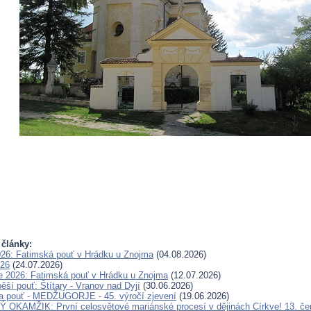
 články:
026: Fatimská pouť v Hrádku u Znojma
(04.08.2026)
026
(24.07.2026)
e 2026: Fatimská pouť v Hrádku u Znojma
(12.07.2026)
ěší pouť: Štítary - Vranov nad Dyjí
(30.06.2026)
a pouť - MEDŽUGORJE - 45. výročí zjevení
(19.06.2026)
OKAMŽIK: První celosvětové mariánské procesí v dějinách Církve! 13. če