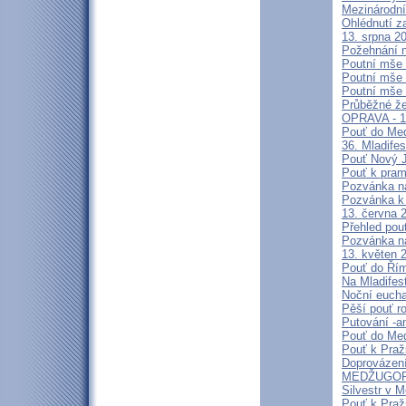
Mezinárodní
Ohlédnutí z
13. srpna 2
Požehnání n
Poutní mše 
Poutní mše 
Poutní mše 
Průběžné že
OPRAVA - 13
Pouť do Med
36. Mladifes
Pouť Nový J
Pouť k pra
Pozvánka n
Pozvánka k 
13. června 
Přehled pout
Pozvánka n
13. květen 
Pouť do Ří
Na Mladifes
Noční eucha
Pěší pouť r
Putování -a
Pouť do Med
Pouť k Pra
Doprovázení
MEDŽUGORJ
Silvestr v 
Pouť k Praž