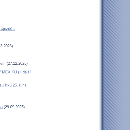
 Újezdě u
3.2026)
erem
(27.12.2025)
MEXIKU (+ další
látku 25. října
hu
(29.09.2025)