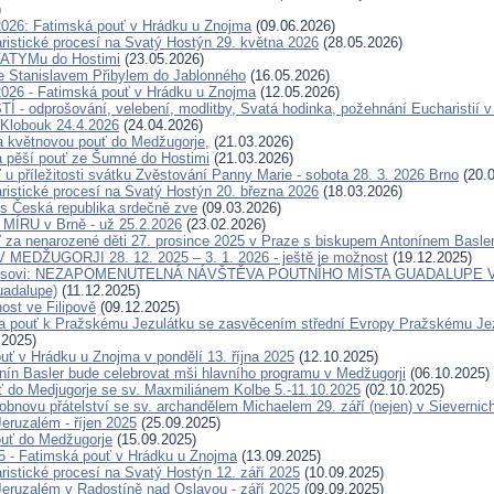
)
2026: Fatimská pouť v Hrádku u Znojma
(09.06.2026)
ristické procesí na Svatý Hostýn 29. května 2026
(28.05.2026)
FATYMu do Hostimi
(23.05.2026)
e Stanislavem Přibylem do Jablonného
(16.05.2026)
2026 - Fatimská pouť v Hrádku u Znojma
(12.05.2026)
 - odprošování, velebení, modlitby, Svatá hodinka, požehnání Eucharistií v
Klobouk 24.4.2026
(24.04.2026)
a květnovou pouť do Medžugorje,
(21.03.2026)
 pěší pouť ze Šumné do Hostimi
(21.03.2026)
 u příležitosti svátku Zvěstování Panny Marie - sobota 28. 3. 2026 Brno
(20.0
ristické procesí na Svatý Hostýn 20. března 2026
(18.03.2026)
s Česká republika srdečně zve
(09.03.2026)
ÍRU v Brně - už 25.2.2026
(23.02.2026)
 za nenarozené děti 27. prosince 2025 v Praze s biskupem Antonínem Basl
MEDŽUGORJI 28. 12. 2025 – 3. 1. 2026 - ještě je možnost
(19.12.2025)
eisovi: NEZAPOMENUTELNÁ NÁVŠTĚVA POUTNÍHO MÍSTA GUADALUPE V 
uadalupe)
(11.12.2025)
ost ve Filipově
(09.12.2025)
 pouť k Pražskému Jezulátku se zasvěcením střední Evropy Pražskému Jezu
.2025)
uť v Hrádku u Znojma v pondělí 13. října 2025
(12.10.2025)
nín Basler bude celebrovat mši hlavního programu v Medžugorji
(06.10.2025)
ť do Medjugorje se sv. Maxmiliánem Kolbe 5.-11.10.2025
(02.10.2025)
obnovu přátelství se sv. archandělem Michaelem 29. září (nejen) v Sievernic
eruzalém - říjen 2025
(25.09.2025)
uť do Medžugorje
(15.09.2025)
25 - Fatimská pouť v Hrádku u Znojma
(13.09.2025)
ristické procesí na Svatý Hostýn 12. září 2025
(10.09.2025)
eruzalém v Radostíně nad Oslavou - září 2025
(09.09.2025)