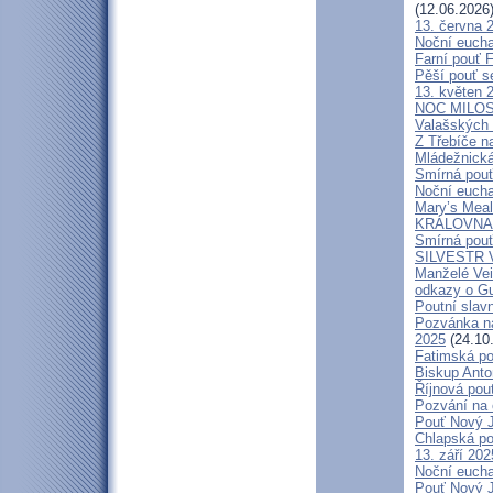
(12.06.2026
13. června 
Noční eucha
Farní pouť 
Pěší pouť s
13. květen 
NOC MILOSTÍ
Valašských 
Z Třebíče n
Mládežnická
Smírná pouť
Noční eucha
Mary’s Meal
KRÁLOVNA M
Smírná pouť
SILVESTR V 
Manželé V
odkazy o G
Poutní slavn
Pozvánka na
2025
(24.10
Fatimská po
Biskup Anto
Říjnová pou
Pozvání na 
Pouť Nový J
Chlapská po
13. září 20
Noční eucha
Pouť Nový J