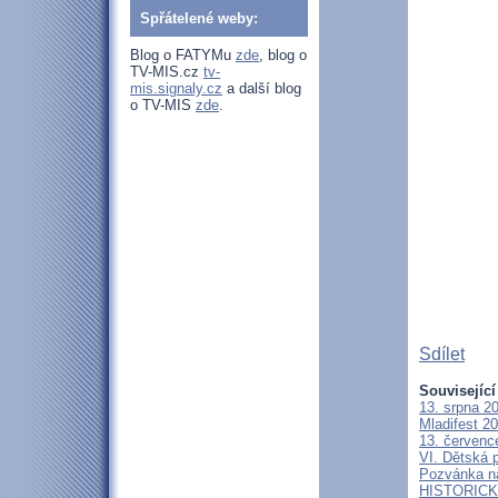
Spřátelené weby:
Blog o FATYMu
zde
, blog o
TV-MIS.cz
tv-
mis.signaly.cz
a další blog
o TV-MIS
zde
.
Sdílet
Související
13. srpna 2
Mladifest 2
13. červenc
VI. Dětská p
Pozvánka n
HISTORICKÝ 