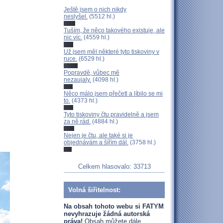
Ještě jsem o nich nikdy
neslyšel.
(5512 hl.)
Tuším, že něco takového existuje, ale
nic víc.
(4559 hl.)
Už jsem měl některé tyto tiskoviny v
ruce.
(6529 hl.)
Popravdě, vůbec mě
nezaujaly.
(4098 hl.)
Něco málo jsem přečetl a líbilo se mi
to.
(4373 hl.)
Tyto tiskoviny čtu pravidelně a jsem
za ně rád.
(4884 hl.)
Nejen je čtu, ale také si je
objednávám a šířím dál.
(3758 hl.)
Celkem hlasovalo: 33713
Volná šiřitelnost:
Na obsah tohoto webu si FATYM
nevyhrazuje žádná autorská
práva!
Obsah můžete dále