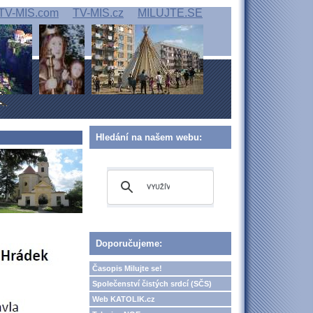
TV-MIS.com
TV-MIS.cz
MILUJTE.SE
Hledání na našem webu:
Doporučujeme:
Časopis Milujte se!
Společenství čistých srdcí (SČS)
Web KATOLIK.cz