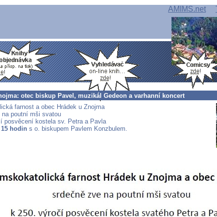
AMIMS.net
nojma: otec biskup Pavel, muzikál Gedeon a varhanní koncert
ická farnost a obec Hrádek u Znojma
 na poutní mši svatou
čí posvěcení kostela sv. Petra a Pavla
v 15 hodin
s o. biskupem Pavlem Konzbulem.