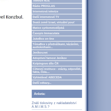
Televize NOE
Rádio PROGLAS
Internetová televize
Další internetové TV
Svatá země Izrael, virtuální pouť
Matice cyrilometodějská
Časopis Immaculata
JukeBox on-line
TémaBox s přednáškami, kázáními,
audioknihami...
Jeníkov.net
Adoptivní farnost Jeníkov
Kolpingovo dílo ČR
Církevní restituce - otázky, odpovědi,
fakta, čísla....
Vyhledávač ABECEDA
Další odkazy...
Anketa:
Znáš tiskoviny z nakladatelství
A.M.I.M.S.?