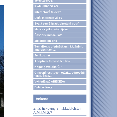
Televize NOE
Rádio PROGLAS
Internetová televize
Další internetové TV
Svatá země Izrael, virtuální pouť
Matice cyrilometodějská
Časopis Immaculata
JukeBox on-line
TémaBox s přednáškami, kázáními,
audioknihami...
Jeníkov.net
Adoptivní farnost Jeníkov
Kolpingovo dílo ČR
Církevní restituce - otázky, odpovědi,
fakta, čísla....
Vyhledávač ABECEDA
Další odkazy...
Anketa:
Znáš tiskoviny z nakladatelství
A.M.I.M.S.?