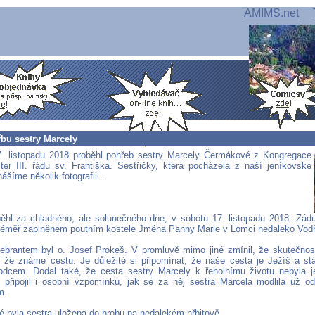
AMIMS.net
řbu sestry Marcely
. listopadu 2018 proběhl pohřeb sestry Marcely Čermákové z Kongregace
er III. řádu sv. Františka. Sestřičky, která pocházela z naší jeníkovské
nášíme několik fotografii...
ěhl za chladného, ale solunečného dne, v sobotu 17. listopadu 2018. Zád
téměř zaplněném poutním kostele Jména Panny Marie v Lomci nedaleko Vod
ebrantem byl o. Josef Prokeš. V promluvě mimo jiné zmínil, že skutečnos
že známe cestu. Je důležité si připomínat, že naše cesta je Ježíš a stá
odcem. Dodal také, že cesta sestry Marcely k řeholnímu životu nebyla 
 připojil i osobní vzpomínku, jak se za něj sestra Marcela modlila už od
m.
é byla sestra uložena do hrobu na nedalekém hřbitově.