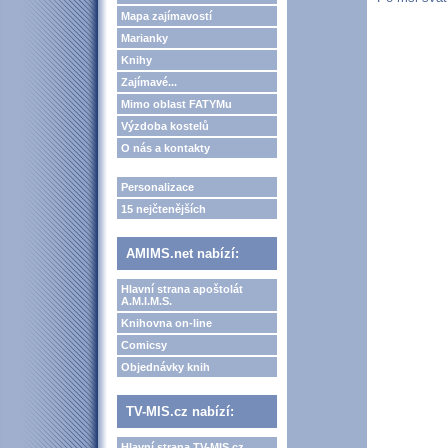
Mapa zajímavostí
Marianky
Knihy
Zajímavé...
Mimo oblast FATYMu
Výzdoba kostelů
O nás a kontakty
Personalizace
15 nejčtenějších
AMIMS.net nabízí:
Hlavní strana apoštolát
A.M.I.M.S.
Knihovna on-line
Comicsy
Objednávky knih
TV-MIS.cz nabízí:
Hlavní strana TV-MIS.cz