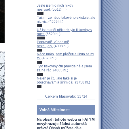
Ještě jsem o nich nikdy
neslyšel.
(5512 hl.)
Tuším, že něco takového existuje, ale
nic víc.
(4559 hl.)
Už jsem měl některé tyto tiskoviny v
ruce.
(6529 hl.)
Popravdě, vůbec mě
nezaujaly.
(4098 hl.)
Něco málo jsem přečetl a líbilo se mi
to.
(4373 hl.)
Tyto tiskoviny čtu pravidelně a jsem
za ně rád.
(4885 hl.)
Nejen je čtu, ale také si je
objednávám a šířím dál.
(3758 hl.)
Celkem hlasovalo: 33714
Volná šiřitelnost:
Na obsah tohoto webu si FATYM
nevyhrazuje žádná autorská
práva!
Obsah můžete dále