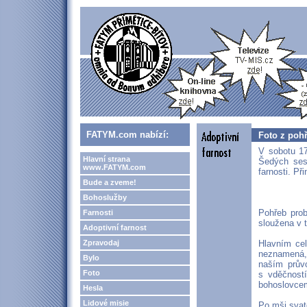
FATYM.com nabízí:
Foto z poh
V sobotu 17
Hlavní strana
Šedých sest
www.FATYM.com
farnosti. Při
Bude a zveme!
Bohoslužby
Pohřeb prob
Farnosti
sloužena v 
Adoptivní farnost
Zpravodaj
Hlavním cel
neznamená, 
Bylo
naším prův
Foto
s vděčností
bohoslovce
Hesla
Lidové misie
Po mši svat