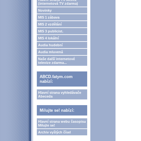
(internetová TV zdarma)
Novinky
MIS 1 zábava
MIS 2 vzdělání
MIS 3 publicist.
MIS 4 lokální
Audia hudební
Audia mluvená
Naše další internetové
televize zdarma...
ABCD.fatym.com
nabízí:
Hlavní strana vyhledávače
Abeceda
Milujte se! nabízí:
Hlavní strana webu časopisu
Milujte se!
Archiv vyšlých čísel