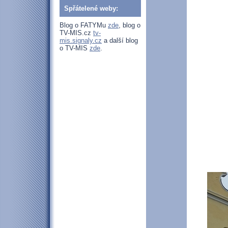
Spřátelené weby:
Blog o FATYMu
zde
, blog o
TV-MIS.cz
tv-
mis.signaly.cz
a další blog
o TV-MIS
zde
.