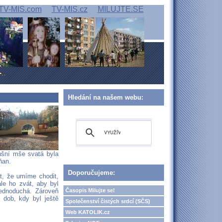
TV-MIS.com
TV-MIS.cz
MILUJTE.SE
Hledání na našem webu:
ušní mše svatá byla
ňan.
Doporučujeme:
t, že umíme chodit,
le ho zvát, aby byl
Časopis Milujte se!
jednoduchá. Zároveň
 dob, kdy byl ještě
Společenství čistých srdcí (SČS)
Web KATOLIK.cz