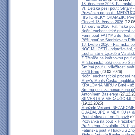
13. července 2026: Fatimská 
VI. Dětská pěší pouť: Štítary 
Pozvánka na pouť - MEDŽUGOR
HISTORICKÝ OKAMŽIK: První c
Církve! 13. června 2026
(12.06
13. června 2026: Fatimská po
Noční eucharistické procesí n
Farní pouť FATYMu do Hostim
Pěší pouť se Stanislavem Při
13. květen 2026 - Fatimská p
NOC MILOSTÍ - odprošování, v
Eucharistií v Újezdě u Valašs
Z Třebíče na květnovou pouť 
Mládežnická pěší pouť ze Šu
Smírná pouť u příležitosti svá
2026 Brno
(20.03.2026)
Noční eucharistické procesí n
Mary’s Meals Česká republika
KRÁLOVNA MÍRU v Brně - už 
Smírná pouť za nenarozené dě
Antonínem Baslerem
(27.12.2
SILVESTR V MEDŽUGORJI 28. 1
(19.12.2025)
Manželé Veisovi: NEZAPO
GUADALUPE V MEXIKU (+ dal
Poutní slavnost ve Filipově
(09
Pozvánka na pouť k Pražském
Pražskému Jezulátku 25. říjn
Fatimská pouť v Hrádku u Znoj
Biskup Antonín Basler bude ce