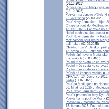
(06.10.2025)
Říjnová pouť do Medjugorje se
(02.10.2025)
Pozvání na obnovu přátelství 
v Sievernichu
(29.09.2025)
Pouť Nový Jeruzalém - říjen 2
Chlapská pouť do Medžugorje
13. září 2025 - Fatimská pouť
Noční eucharistické procesí n
Pouť Nový Jeruzalém v Radost
Mezinárodní pouť přátel Mary'
další akce
(02.09.2025)
Ohlédnutí za V. Dětskou pěší 
13. srpna 2025: Fatimská pou
Požehnání nového Mariánského 
Krkonoších
(06.08.2025)
Poutní mše svatá ke cti svaté
Poutní mše svatá ke cti svat
Poutní mše svatá ke cti svat
Průběžné žehnání vozidel u ka
OPRAVA - 13. července 2025: 
neděli
(11.07.2025)
Pouť do Medjugorje na Nanebe
36. Mladifest 2025 v Medjugorj
Pouť Nový Jeruzalém - červe
Pouť k pramenům řeky Dyje 2
Pozvánka na pouť do Prahy
(2
Pozvánka k modlitbě za Prahu
13. června 2025: Fatimská po