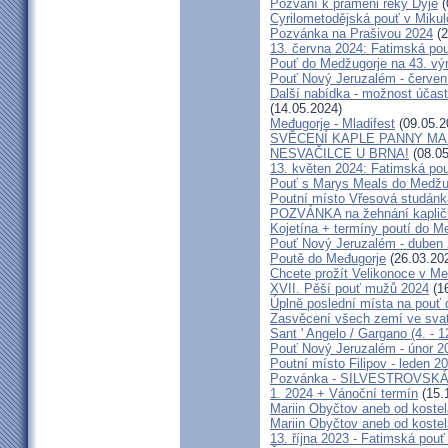
Pozvání k prameni řeky Dyje
(
Cyrilometodějská pouť v Mikul
Pozvánka na Prašivou 2024
(2
13. června 2024: Fatimská pouť
Pouť do Medžugorje na 43. výro
Pouť Nový Jeruzalém - červen
Další nabídka - možnost účast
(14.05.2024)
Međugorje - Mladifest
(09.05.2
SVĚCENÍ KAPLE PANNY MAR
NESVAČILCE U BRNA!
(08.05
13. květen 2024: Fatimská pouť
Pouť s Marys Meals do Medžug
Poutní místo Vřesová studánk
POZVÁNKA na žehnání kapličk
Kojetína + termíny poutí do M
Pouť Nový Jeruzalém - duben
Poutě do Međugorje
(26.03.20
Chcete prožít Velikonoce v M
XVII. Pěší pouť mužů 2024
(16
Úplně poslední místa na po
Zasvěcení všech zemí ve svat
Sant ' Angelo / Gargano (4. - 1
Pouť Nový Jeruzalém - únor 2
Poutní místo Filipov - leden 2
Pozvánka - SILVESTROVSKÁ
1. 2024 + Vánoční termín
(15.
Mariin Obyčtov aneb od kostel
Mariin Obyčtov aneb od kostel
13. října 2023 - Fatimská pouť 