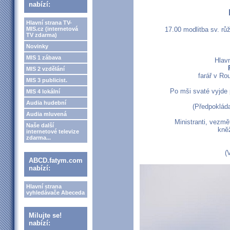
nabízí:
Hlavní strana TV-
MIS.cz (internetová
17.00 modlitba sv. růž
TV zdarma)
Novinky
MIS 1 zábava
Hlav
MIS 2 vzdělání
farář v R
MIS 3 publicist.
Po mši svaté vyjde
MIS 4 lokální
Audia hudební
(Předpokláda
Audia mluvená
Ministranti, vezmě
Naše další
kněž
internetové televize
zdarma...
(
ABCD.fatym.com
nabízí:
Hlavní strana
vyhledávače Abeceda
Milujte se!
nabízí: