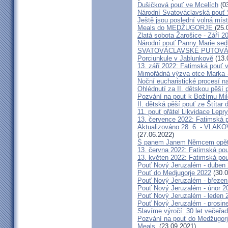
Dušičková pouť ve Mcelích
(03
Národní Svatováclavská pouť 
Ještě jsou poslední volná míst
Meals do MEDŽUGORJE
(25.
Zlatá sobota Žarošice - Září 2
Národní pouť Panny Marie sed
SVATOVÁCLAVSKÉ PUTOVÁN
Porciunkule v Jablunkově
(13.
13. září 2022: Fatimská pouť v 
Mimořádná výzva otce Marka - 
Noční eucharistické procesí n
Ohlédnutí za II. dětskou pěší 
Pozvání na pouť k Božímu Mil
II. dětská pěší pouť ze Štítar
11. pouť přátel Likvidace Lepry
13. července 2022: Fatimská po
Aktualizováno 28. 6. - VL
(27.06.2022)
S panem Janem Němcem opět 
13. června 2022: Fatimská pouť
13. květen 2022: Fatimská pouť
Pouť Nový Jeruzalém - duben
Pouť do Medjugorje 2022
(30.0
Pouť Nový Jeruzalém - březen
Pouť Nový Jeruzalém - únor 2
Pouť Nový Jeruzalém - leden 
Pouť Nový Jeruzalém - prosin
Slavíme výročí: 30 let večeřad
Pozvání na pouť do Medžugorje
Meals.
(23.09.2021)