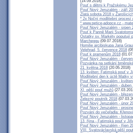
(14.09.2018)
Pouť s dětmi k Pražskému Jez
Pouť Nový Jeruzalém - září 2
Zlatá sobota 2018 v Žarošicích 
* 2x Noční modlitební procesí p
* www.petice-adopce.cz - mater
Pouť Nový Jeruzalém - srpen 
Pouť k Panně Marii Svatotoms
Ostatky sv. Markéty poputují
Marcheggu
(09.07.2018)
Homilie arcibiskupa Jana Grau
Velehrad, 5. července 2018
(05
Pouť k pramenům 2018
(01.07
Pouť Nový Jeruzalém - červen
Pozvánka na setkání brněnské
21. května 2018
(20.05.2018)
13. květen: Fatimská pouť v Ji
Modlitební den k úctě Matky v
Pouť Nový Jeruzalém - květen
Pouť Nový Jeruzalém - duben
XI. pěší pouť mužů
(27.03.201
Pouť Nový Jeruzalém - březen
Železný poutník 2018
(07.03.2
Pouť Nový Jeruzalém - únor 2
Pouť Nový Jeruzalém - prosin
Pozvání do večeřadla: Křenovi
Pouť Nový Jeruzalém - listop
13. října - Fatimská pouť v Jiři
Pouť Nový Jeruzalém - říjen 2
VIII. Svatováclavská pěší pou