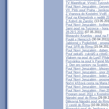
TV Magnificat: Výročí Turzov
Pouť Nový Jeruzalém - červen
VII. Pěší pouť Praha - Jeníkov 
Z Vranova do Kostelmí Vydří -
Pouť na Křemešník v neděli 2
Z Kobylí do Žarošic
(13.05.201
Pouť Nový Jeruzalém - květen
Jarní pouť na Turzovce – hora
28-29.5.2011
(07.05.2011)
Moravský Krumlov - pouť na F
Poutě v Hejnicích
(30.04.2011)
Jablonné v Podještědí - progr
Pouť SFŘ do Říma
(15.04.201
Pouť Nový Jeruzalém - duben
Pouť pekařů, cukrářů a ctitel
Vlakem na pouť do Lurd? Přide
Pozvánka na pouť k Panně Mar
2. Den pro seniory na Svaté
Pouť Nový Jeruzalém - březen
Pouť Nový Jeruzalém - únor 2
Pouť Nový Jeruzalém - leden 
Pouť Nový Jeruzalém - prosin
Noční křížová cesta na Maria 
Pouť Nový Jeruzalém - listop
Pouť Nový Jeruzalém - říjen 2
Program poutí 2011 v Kosteln
Národní pouť do Říma
(29.09.
Děkovná Národní pouť do Řím
O cestě do Říma
(10.09.2010)
Moravská pouť do Jeníkova u