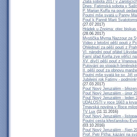
Zlatá sobota 2017 v Žarošicích 
Dnes: Fatimská sobota v Šašt
P. Marian Kuffa na pouti ped
Poutní mše svatá u Panny Mar
Pouť k Panně Marii Svatotoms
(27.07.2017)
Hrádek u Znojma: otec biskup
(28.06.2017)
Mystička Myrna Nazzour ze S
Video z letošní pěší pouti z P
Ohlédnutí za pěší poutí z Pra
VI. národní pouť přátel Likvida
Farní úřad Korňa zve věřící n
XV. dívčí pěší pouť z Vranova
Putování po stopách brněnské
II. pěší pouť za obnovu manžel
Poutní mše svatá ke sv. Jiří v
Jubilejní rok Fatimy - podmín
(27.03.2017)
Pouť Nový Jeruzalém - březen
Pouť Nový Jeruzalém - únor 2
Pouť Nový Jeruzalém - leden 
UDÁLOSTI v roce 1663 a krva
Trnavská novéna v Roce milosr
TV Lux
(11.11.2016)
Pouť Nový Jeruzalém - listop
Poutní cesta křesťanskou Evro
(03.10.2016)
Pouť Nový Jeruzalém - říjen 2
Prof. Petr Piťha: kázání na s