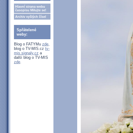
Hlavní strana webu
časopisu Milujte se!
Archiv vyšlých čísel
Spřátelené
weby:
Blog o FATYMu
zde
,
blog o TV-MIS.cz
tv-
mis.signaly.cz
a
další blog o TV-MIS
zde
.