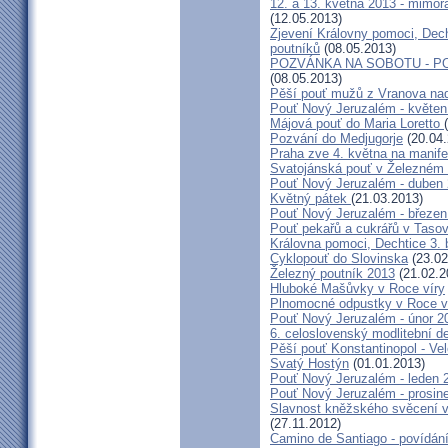
12. a 13. května 2013 - mimo
(12.05.2013)
Zjevení Královny pomoci, Dech
poutníků
(08.05.2013)
POZVÁNKA NA SOBOTU - P
(08.05.2013)
Pěší pouť mužů z Vranova nad
Pouť Nový Jeruzalém - květen
Májová pouť do Maria Loretto
Pozvání do Medjugorje
(20.04.
Praha zve 4. května na manife
Svatojánská pouť v Železném
Pouť Nový Jeruzalém - duben
Květný pátek
(21.03.2013)
Pouť Nový Jeruzalém - březen
Pouť pekařů a cukrářů v Taso
Královna pomoci, Dechtice 3.
Cyklopouť do Slovinska
(23.02
Železný poutník 2013
(21.02.2
Hluboké Mašůvky v Roce víry
Plnomocné odpustky v Roce ví
Pouť Nový Jeruzalém - únor 2
6. celoslovenský modlitební d
Pěší pouť Konstantinopol - Ve
Svatý Hostýn
(01.01.2013)
Pouť Nový Jeruzalém - leden 
Pouť Nový Jeruzalém - prosin
Slavnost kněžského svěcení v 
(27.11.2012)
Camino de Santiago - povídání