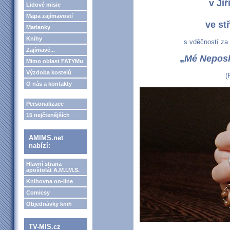
v Jiř
Lidové misie
Mapa zajímavostí
ve st
Marianky
Knihy
s vděčností za
Zajímavé...
„
Mé Neposk
Mimo oblast FATYMu
Výzdoba kostelů
(
O nás a kontakty
Personalizace
15 nejčtenějších
AMIMS.net
nabízí:
Hlavní strana
apoštolát A.M.I.M.S.
Knihovna on-line
Comicsy
Objednávky knih
TV-MIS.cz