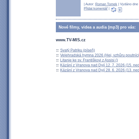
| Autor:
Roman Tomek
| Vydáno dne 1
Přidat komentář
|
Nové filmy, videa a audia (mp3) pro vás:
www.TV-MIS.cz
::
Svatý Patriku (píseň)
::
Velehradská hymna 2026 (Hej, vzhůru poutníci
::
Litanie ke sv. Františkovi z Assisi ()
::
Kázání z Vranova nad Dyjí 12. 7. 2026 (15. ne
::
Kázání z Vranova nad Dyjí 28. 6. 2026 (13. ne