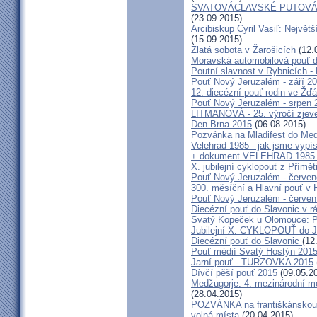
SVATOVÁCLAVSKÉ PUTOVÁN
(23.09.2015)
Arcibiskup Cyril Vasiľ: Největš
(15.09.2015)
Zlatá sobota v Žarošicích
(12.
Moravská automobilová pouť 
Poutní slavnost v Rybnicích -
Pouť Nový Jeruzalém - září 2
12. diecézní pouť rodin ve Ž
Pouť Nový Jeruzalém - srpen 
LITMANOVÁ - 25. výročí zjeve
Den Brna 2015
(06.08.2015)
Pozvánka na Mladifest do Medž
Velehrad 1985 - jak jsme vypís
+ dokument VELEHRAD 1985 (P
X. jubilejní cyklopouť z Přímě
Pouť Nový Jeruzalém - červe
300. měsíční a Hlavní pouť 
Pouť Nový Jeruzalém - červen
Diecézní pouť do Slavonic v 
Svatý Kopeček u Olomouce: P
Jubilejní X. CYKLOPOUŤ do J
Diecézní pouť do Slavonic
(12
Pouť médií Svatý Hostýn 201
Jarní pouť - TURZOVKA 2015
Dívčí pěší pouť 2015
(09.05.2
Medžugorje: 4. mezinárodní mod
(28.04.2015)
POZVÁNKA na františkánskou po
volná místa
(20.04.2015)