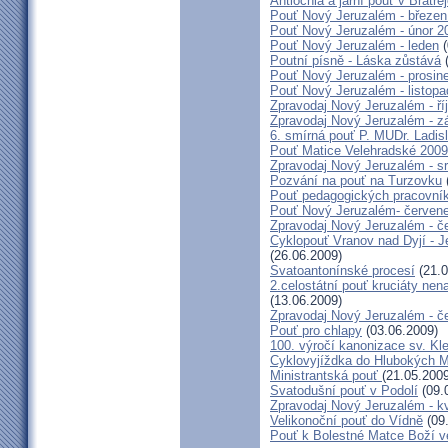
Antiochia a jarní pouť v Bratře
Pouť Nový Jeruzalém - březen
Pouť Nový Jeruzalém - únor 2
Pouť Nový Jeruzalém - leden
(
Poutní písně - Láska zůstává
(
Pouť Nový Jeruzalém - prosin
Pouť Nový Jeruzalém - listop
Zpravodaj Nový Jeruzalém - ří
Zpravodaj Nový Jeruzalém - zá
6. smírná pouť P. MUDr. Ladis
Pouť Matice Velehradské 2009
Zpravodaj Nový Jeruzalém - s
Pozvání na pouť na Turzovku
Pouť pedagogických pracovník
Pouť Nový Jeruzalém- červen
Zpravodaj Nový Jeruzalém - č
Cyklopouť Vranov nad Dyjí - Je
(26.06.2009)
Svatoantonínské procesí
(21.0
2.celostátní pouť kruciáty n
(13.06.2009)
Zpravodaj Nový Jeruzalém - č
Pouť pro chlapy
(03.06.2009)
100. výročí kanonizace sv. K
Cyklovyjíždka do Hlubokých 
Ministrantská pouť
(21.05.2009
Svatodušní pouť v Podolí
(09.
Zpravodaj Nový Jeruzalém - k
Velikonoční pouť do Vídně
(09
Pouť k Bolestné Matce Boží v