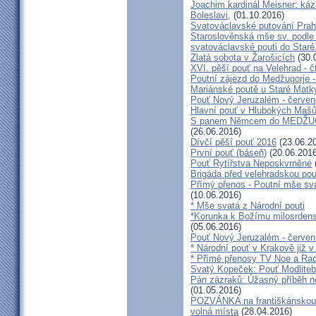
Joachim kardinál Meisner: káz
Boleslavi,
(01.10.2016)
Svatováclavské putování Praho
Staroslověnská mše sv. podle t
svatováclavské pouti do Staré
Zlatá sobota v Žarošicích
(30.
XVI. pěší pouť na Velehrad - č
Poutní zájezd do Medžugorje -
Mariánské poutě u Staré Matk
Pouť Nový Jeruzalém - červe
Hlavní pouť v Hlubokých Maš
S panem Němcem do MEDŽUG
(26.06.2016)
Dívčí pěší pouť 2016
(23.06.2
První pouť (báseň)
(20.06.2016
Pouť Rytířstva Neposkvrněné
Brigáda před velehradskou pou
Přímý přenos - Poutní mše sva
(10.06.2016)
* Mše svatá z Národní pouti
*Korunka k Božímu milosrdenst
(05.06.2016)
Pouť Nový Jeruzalém - červen
* Národní pouť v Krakově již v
* Přímé přenosy TV Noe a Rad
Svatý Kopeček: Pouť Modliteb
Pán zázraků: Úžasný příběh n
(01.05.2016)
POZVÁNKA na františkánskou po
volná místa
(28.04.2016)