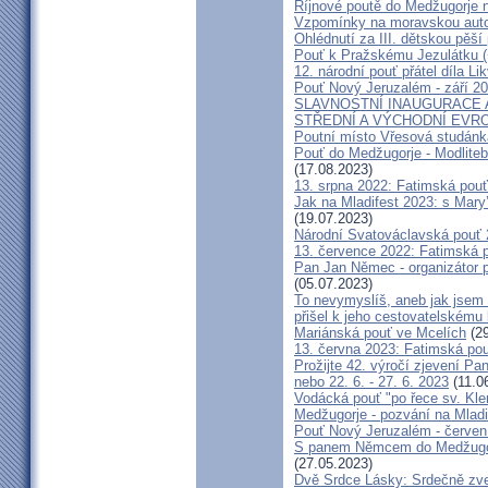
Říjnové poutě do Medžugorje 
Vzpomínky na moravskou auto
Ohlédnutí za III. dětskou pěší 
Pouť k Pražskému Jezulátku (
12. národní pouť přátel díla Li
Pouť Nový Jeruzalém - září 2
SLAVNOSTNÍ INAUGURACE 
STŘEDNÍ A VÝCHODNÍ EVR
Poutní místo Vřesová studánk
Pouť do Medžugorje - Modliteb
(17.08.2023)
13. srpna 2022: Fatimská pouť 
Jak na Mladifest 2023: s Ma
(19.07.2023)
Národní Svatováclavská pouť
13. července 2022: Fatimská po
Pan Jan Němec - organizátor po
(05.07.2023)
To nevymyslíš, aneb jak jsem 
přišel k jeho cestovatelskému
Mariánská pouť ve Mcelích
(29
13. června 2023: Fatimská pouť
Prožijte 42. výročí zjevení Pa
nebo 22. 6. - 27. 6. 2023
(11.0
Vodácká pouť "po řece sv. Kl
Medžugorje - pozvání na Mladi
Pouť Nový Jeruzalém - červen
S panem Němcem do Medžugorj
(27.05.2023)
Dvě Srdce Lásky: Srdečně zve