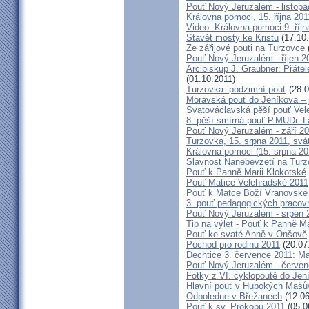
Pouť Nový Jeruzalém - listopa
Královna pomoci, 15. října 20
Video: Královna pomoci 9. říjn
Stavět mosty ke Kristu
(17.10.
Ze zářijové pouti na Turzovce
Pouť Nový Jeruzalém - říjen 2
Arcibiskup J. Graubner: Přáte
(01.10.2011)
Turzovka: podzimní pouť
(28.0
Moravská pouť do Jeníkova – j
Svatováclavská pěší pouť Vel
8. pěší smírná pouť P.MUDr. 
Pouť Nový Jeruzalém - září 2
Turzovka, 15. srpna 2011, sv
Královna pomoci (15. srpna 2
Slavnost Nanebevzetí na Tur
Pouť k Panně Marii Klokotské
Pouť Matice Velehradské 2011
Pouť k Matce Boží Vranovské
3. pouť pedagogických praco
Pouť Nový Jeruzalém - srpen 
Tip na výlet - Pouť k Panně M
Pouť ke svaté Anně v Onšově
Pochod pro rodinu 2011
(20.07
Dechtice 3. července 2011: Ma
Pouť Nový Jeruzalém - červen
Fotky z VI. cyklopoutě do Jen
Hlavní pouť v Hubokých Mašův
Odpoledne v Břežanech
(12.06
Pouť k sv. Prokopu 2011
(05.0