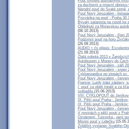
Pouť smíření posvátnými míst
za duchovní a mravní obnovu 
Národní pouť do Svaté země, p
Pouť Nový Jeruzalém - listop
Pozvánka na pouť - Praha 30.
Bývalý satanista na cestě ke 
Ohlédnutí za Moravskou autobu
(06.10.2013)
Pouť Nový Jeruzalém - říjen 2
Podzimní pouť na horu Živčáko
(26.09.2013)
AUDIO + čs přepis: Excelentní
(21.09.2013)
Zlatá sobota 2013 v Žarošicíc
Autobusem z Moravy do Čech
Pouť Nový Jeruzalém - září 2
Pouť Nový Jeruzalém - srpen 
Cykloexpedice po stopách sv. 
Pouť Nový Jeruzalém - červe
Francie: Lurdy trápí záplavy,
I. pouť za oběti totalit a za 
světadílu
(15.06.2013)
VIII. CYKLOPOUŤ do Jeníkov
IX. Pěší pouť Praha - Jeníkov
IX. Pěší pouť Praha - Jeníkov
Pouť Nový Jeruzalém - červen
V novinách o pěší pouti z Pra
Oznámení: Turzovka - jarní po
Misijní pouť v Lidečku
(15.05.
Zvláštní vyslanec Svatého Otc