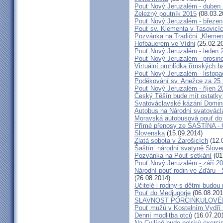
Pouť Nový Jeruzalém - duben
Železný poutník 2015
(08.03.2
Pouť Nový Jeruzalém - březen
Pouť sv. Klementa v Tasovicí
Pozvánka na Tradiční „Kleme
Hofbauerem ve Vídni
(25.02.2
Pouť Nový Jeruzalém - leden 
Pouť Nový Jeruzalém - prosin
Virtuální prohlídka římských ba
Pouť Nový Jeruzalém - listop
Poděkování sv. Anežce za 25
Pouť Nový Jeruzalém - říjen 2
Český Těšín bude mít ostatky
Svatováclavské kázání Domini
Autobus na Národní svatovácl
Moravská autobusová pouť do
Přímé přenosy ze ŠAŠTÍNA - C
Slovenska
(15.09.2014)
Zlatá sobota v Žarošicích
(12.
Šaštín: národní svatyně Slov
Pozvánka na Pouť setkání
(01
Pouť Nový Jeruzalém - září 2
Národní pouť rodin ve Žďáru -
(26.08.2014)
Učitelé i rodiny s dětmi budo
Pouť do Medjugorje
(06.08.201
SLAVNOST PORCINKULOVÉ
Pouť mužů v Kostelním Vydří 
Denní modlitba otců
(16.07.20
Na Cvilíně bude polský exorci