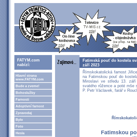
FATYM.com
Fatimská pouť do kostela sva
nabízí:
září 2023
Římskokatolická farnost Jiřic
Hlavní strana
na Fatimskou pouť do kostela
www.FATYM.com
Miroslavi ve středu 13. zář
svatého růžence a poté mše s
Bude a zveme!
P. Petr Václavek, farář v Ro
Bohoslužby
Farnosti
Adoptivní farnost
Zpravodaj
Římskokatolic
Bylo
Foto
Fatimskou po
Hesla