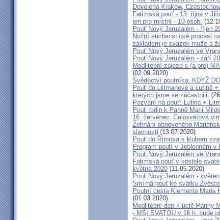
Dovolená Krakow, Czestochow
Fatimská pouť - 13. října v Ji
jen pro místní - 10 osob.
(12.1
Pouť Nový Jeruzalém - říjen 2
Noční eucharistické procesí n
základem je svazek muže a ž
Pouť Nový Jeruzalém ve Vran
Pouť Nový Jeruzalém - září 2
Modlitební zájezd s (a pro
(02.09.2020)
Svědectví poutníka: KDYŽ 
Pouť do Liitmanové a Lutině + 
kterých jsme se zúčastnili.
(26
Pozvání na pouť: Lutina + Lit
Pouť rodin k Panně Marii Milot
16. červenec: Celosvětová virt
Žehnání obnoveného Mariánské
slavnosti
(13.07.2020)
Pouť do Římova s klubem sva
Program poutí v Jeblonném v 
Pouť Nový Jeruzalém ve Vran
Fatimská pouť v kostele svaté 
května 2020
(11.05.2020)
Pouť Nový Jeruzalém - květen
Smírná pouť ke svátku Zvěsto
Poutní cesta Klementa Maria 
(01.03.2020)
Modlitební den k úctě Panny M
- MŠI SVATOU v 16 h. bude p