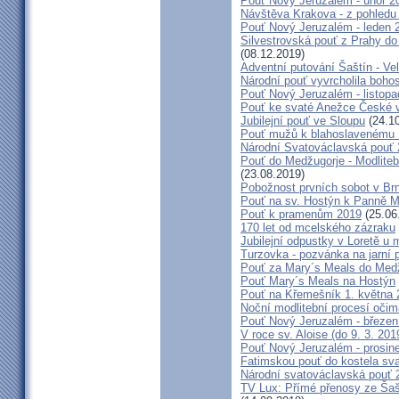
Pouť Nový Jeruzalém - únor 2
Návštěva Krakova - z pohledu
Pouť Nový Jeruzalém - leden 
Silvestrovská pouť z Prahy do
(08.12.2019)
Adventní putování Šaštín - Ve
Národní pouť vyvrcholila boho
Pouť Nový Jeruzalém - listop
Pouť ke svaté Anežce České 
Jubilejní pouť ve Sloupu
(24.10
Pouť mužů k blahoslavenému
Národní Svatováclavská pouť
Pouť do Medžugorje - Modliteb
(23.08.2019)
Pobožnost prvních sobot v Brně
Pouť na sv. Hostýn k Panně Ma
Pouť k pramenům 2019
(25.06
170 let od mcelského zázraku
Jubilejní odpustky v Loretě u 
Turzovka - pozvánka na jarní p
Pouť za Mary´s Meals do Med
Pouť Mary´s Meals na Hostýn
Pouť na Křemešník 1. května 
Noční modlitební procesí očim
Pouť Nový Jeruzalém - březen
V roce sv. Aloise (do 9. 3. 201
Pouť Nový Jeruzalém - prosin
Fatimskou pouť do kostela sva
Národní svatováclavská pouť 
TV Lux: Přímé přenosy ze Šaš