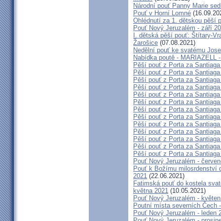
Národní pouť Panny Marie sed
Pouť v Horní Lomné
(16.09.20
Ohlédnutí za 1. dětskou pěší p
Pouť Nový Jeruzalém - září 2
I. dětská pěší pouť: Štítary-V
Žarošice
(07.08.2021)
Nedělní pouť ke svatému Jose
Nabídka poutě - MARIAZELL -
Pěší pouť z Porta za Santiaga
Pěší pouť z Porta za Santiaga
Pěší pouť z Porta za Santiaga
Pěší pouť z Porta za Santiaga
Pěší pouť z Porta za Santiaga
Pěší pouť z Porta za Santiaga
Pěší pouť z Porta za Santiaga
Pěší pouť z Porta za Santiaga
Pěší pouť z Porta za Santiaga
Pěší pouť z Porta za Santiaga
Pěší pouť z Porta za Santiaga
Pěší pouť z Porta za Santiaga
Pěší pouť z Porta za Santiaga
Pouť Nový Jeruzalém - červe
Pouť k Božímu milosrdenství do
2021
(22.06.2021)
Fatimská pouť do kostela svaté
května 2021
(10.05.2021)
Pouť Nový Jeruzalém - květen
Poutní místa severních Čech -
Pouť Nový Jeruzalém - leden 
Pouť Nový Jeruzalém - prosin