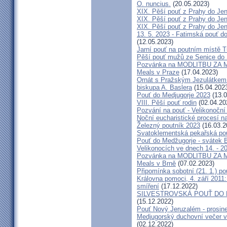
O. nuncius.
(20.05.2023)
XIX. Pěší pouť z Prahy do Jen
XIX. Pěší pouť z Prahy do Jen
XIX. Pěší pouť z Prahy do Jen
13. 5. 2023 - Fatimská pouť do
(12.05.2023)
Jarní pouť na poutním místě 
Pěší pouť mužů ze Senice do 
Pozvánka na MODLITBU ZA MÍ
Meals v Praze
(17.04.2023)
Ornát s Pražským Jezulátkem 
biskupa A. Baslera
(15.04.202
Pouť do Medjugorje 2023
(13.0
VIII. Pěší pouť rodin
(02.04.20
Pozvání na pouť - Velikonoční 
Noční eucharistické procesí n
Železný poutník 2023
(16.03.2
Svatoklementská pekařská po
Pouť do Medžugorje - svátek Bo
Velikonocích ve dnech 14. - 20
Pozvánka na MODLITBU ZA MÍ
Meals v Brně
(07.02.2023)
Připomínka sobotní (21. 1.) po
Královna pomoci, 4. září 2011:
smíření
(17.12.2022)
SILVESTROVSKÁ POUŤ DO ME
(15.12.2022)
Pouť Nový Jeruzalém - prosin
Medjugorský duchovní večer v 
(02.12.2022)