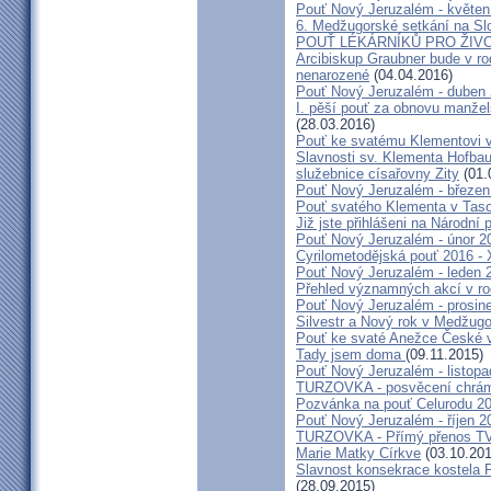
Pouť Nový Jeruzalém - květen
6. Medžugorské setkání na Sl
POUŤ LÉKÁRNÍKŮ PRO ŽIVO
Arcibiskup Graubner bude v rod
nenarozené
(04.04.2016)
Pouť Nový Jeruzalém - duben
I. pěší pouť za obnovu manžels
(28.03.2016)
Pouť ke svatému Klementovi v
Slavnosti sv. Klementa Hofbau
služebnice císařovny Zity
(01.
Pouť Nový Jeruzalém - březen
Pouť svatého Klementa v Taso
Již jste přihlášeni na Národní
Pouť Nový Jeruzalém - únor 2
Cyrilometodějská pouť 2016 -
Pouť Nový Jeruzalém - leden 
Přehled významných akcí v r
Pouť Nový Jeruzalém - prosin
Silvestr a Nový rok v Medžugo
Pouť ke svaté Anežce České 
Tady jsem doma
(09.11.2015)
Pouť Nový Jeruzalém - listop
TURZOVKA - posvěcení chrám
Pozvánka na pouť Celurodu 2
Pouť Nový Jeruzalém - říjen 2
TURZOVKA - Přímý přenos TV
Marie Matky Církve
(03.10.201
Slavnost konsekrace kostela 
(28.09.2015)