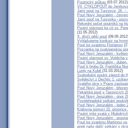
Poutnický průkaz
(03.07.2012)
VII. CYKLOPOUŤ do Jeníkov
Jarní pouť na Turzovce, 26. –
Pouť Nový Jeruzalém - červen
Jarní pouť na Turzovku - poz
Rekordní počet poutníků na hl
Poutní slavnost ke cti sv. Pe
(11.05.2012)
X. dívčí pěší pouť
(09.05.2012
Vyhlašujeme konkurz na hymn
Pouť ke svatému Floriánovi
(2
Pozvánka na svatojanskou pou
Pouť Nový Jeruzalém - květen
Poutní slavnost sv. Vojtěcha 
Pouť Nový Jeruzalém - duben
Pouť k hrobu Dr. Františka No
Lurdy na Kubě
(31.03.2012)
Svatodušní poutní zájezd do 
Svědectví z Dechtic 1: uzdrave
Svatého otce v Praze zastoup
Pouť Nový Jeruzalém - březen
Pekařská pouť v Tasovicích 2
Pouť Nový Jeruzalém - únor 2
Povelehradské setkání poutní
Pouť Nový Jeruzalém - leden 
Královna pomoci 15. prosince 
Poutní mše svatá v Hlubokýc
Pouť Nový Jeruzalém - prosin
Pouť ke svatému Martinovi ve 
aneb naše další setkání s ot