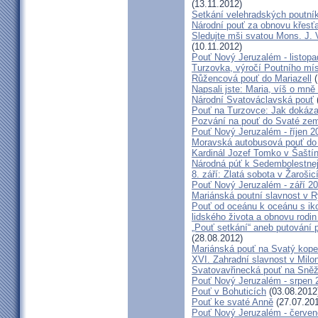
(13.11.2012)
Setkání velehradských poutní
Národní pouť za obnovu křesť
Sledujte mši svatou Mons. J. 
(10.11.2012)
Pouť Nový Jeruzalém - listop
Turzovka, výročí Poutního mí
Růžencová pouť do Mariazell
(
Napsali jste: Maria, víš o mn
Národní Svatováclavská pouť
Pouť na Turzovce: Jak dokázat
Pozvání na pouť do Svaté ze
Pouť Nový Jeruzalém - říjen 2
Moravská autobusová pouť do
Kardinál Jozef Tomko v Šaští
Národná púť k Sedembolestne
8. září: Zlatá sobota v Žarošic
Pouť Nový Jeruzalém - září 2
Mariánská poutní slavnost v 
Pouť od oceánu k oceánu s i
lidského života a obnovu rodin
„Pouť setkání“ aneb putování 
(28.08.2012)
Mariánská pouť na Svatý kope
XVI. Zahradní slavnost v Milo
Svatovavřinecká pouť na Sně
Pouť Nový Jeruzalém - srpen 
Pouť v Bohuticích
(03.08.2012
Pouť ke svaté Anně
(27.07.20
Pouť Nový Jeruzalém - červe