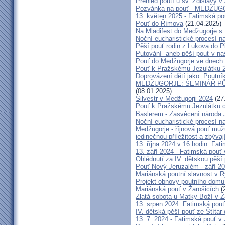
Přehled poutí u sv. Zdislavy v
Pozvánka na pouť - MEDŽUGOR
13. květen 2025 - Fatimská p
Pouť do Římova
(21.04.2025)
Na Mladifest do Medžugorje s
Noční eucharistické procesí n
Pěší pouť rodin z Lukova do P
Putování -aneb pěší pouť v na
Pouť do Medžugorje ve dnech 2
Pouť k Pražskému Jezulátku 
Doprovázení dětí jako „Poutní
MEDŽUGORJE: SEMINÁŘ PŮST
(08.01.2025)
Silvestr v Medžugorji 2024
(27
Pouť k Pražskému Jezulátku d
Baslerem - Zasvěcení národa 
Noční eucharistické procesí n
Medžugorje - říjnová pouť mu
jedinečnou příležitost a zbývaj
13. října 2024 v 16 hodin: Fa
13. září 2024 - Fatimská pouť
Ohlédnutí za IV. dětskou pěší
Pouť Nový Jeruzalém - září 2
Mariánská poutní slavnost v R
Projekt obnovy poutního domu
Mariánská pouť v Žarošicích
(
Zlatá sobota u Matky Boží v Ž
13. srpen 2024: Fatimská pouť 
IV. dětská pěší pouť ze Štítar
13. 7. 2024 - Fatimská pouť v J