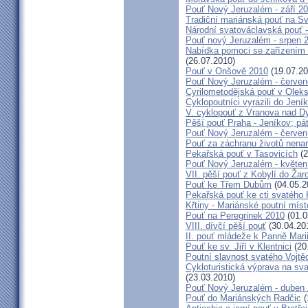
Pouť Nový Jeruzalém - září 2
Tradiční mariánská pouť na S
Národní svatováclavská pouť 
Pouť nový Jeruzalém - srpen 
Nabídka pomoci se zařízením pě
(26.07.2010)
Pouť v Onšově 2010
(19.07.20
Pouť Nový Jeruzalém - červe
Cyrilometodějská pouť v Olek
Cyklopoutníci vyrazili do Jení
V. cyklopouť z Vranova nad D
Pěší pouť Praha - Jeníkov; pá
Pouť Nový Jeruzalém - červen
Pouť za záchranu životů nena
Pekařská pouť v Tasovicích
(2
Pouť Nový Jeruzalém - květen
VII. pěší pouť z Kobylí do Žar
Pouť ke Třem Dubům
(04.05.2
Pekařská pouť ke cti svatého
Křtiny - Mariánské poutní míst
Pouť na Peregrinek 2010
(01.0
VIII. dívčí pěší pouť
(30.04.20
II. pouť mládeže k Panně Mari
Pouť ke sv. Jiří v Klentnici
(20
Poutní slavnost svatého Vojtě
Cykloturistická výprava na sv
(23.03.2010)
Pouť Nový Jeruzalém - duben
Pouť do Mariánských Radčic
(