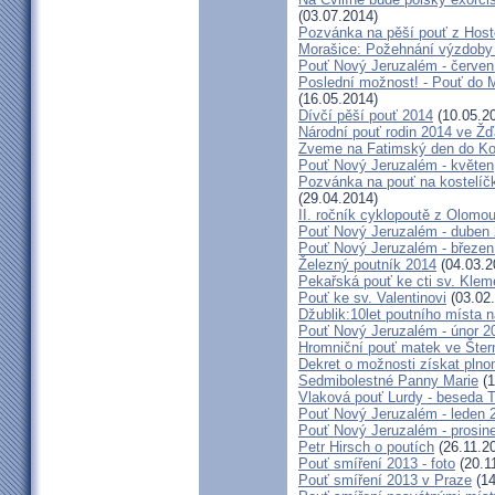
(03.07.2014)
Pozvánka na pěší pouť z Hos
Morašice: Požehnání výzdoby
Pouť Nový Jeruzalém - červen
Poslední možnost! - Pouť do M
(16.05.2014)
Dívčí pěší pouť 2014
(10.05.2
Národní pouť rodin 2014 ve Ž
Zveme na Fatimský den do Koc
Pouť Nový Jeruzalém - květen
Pozvánka na pouť na kostelíč
(29.04.2014)
II. ročník cyklopoutě z Olomo
Pouť Nový Jeruzalém - duben
Pouť Nový Jeruzalém - březen
Železný poutník 2014
(04.03.2
Pekařská pouť ke cti sv. Kle
Pouť ke sv. Valentinovi
(03.02
Džublik:10let poutního místa n
Pouť Nový Jeruzalém - únor 2
Hromniční pouť matek ve Šter
Dekret o možnosti získat plno
Sedmibolestné Panny Marie
(1
Vlaková pouť Lurdy - beseda 
Pouť Nový Jeruzalém - leden 
Pouť Nový Jeruzalém - prosin
Petr Hirsch o poutích
(26.11.2
Pouť smíření 2013 - foto
(20.1
Pouť smíření 2013 v Praze
(14