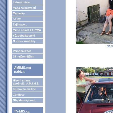
Lidové misie
Mapa zajímavostí
Marianky
Knihy
Zajímavé...
Mimo oblast FATYMu
Výzdoba kostelů
O nás a kontakty
Nejv
Personalizace
15 nejčtenějších
AMIMS.net
nabízí:
Hlavní strana
apoštolát A.M.I.M.S.
Knihovna on-line
Comicsy
Objednávky knih
TV-MIS.cz