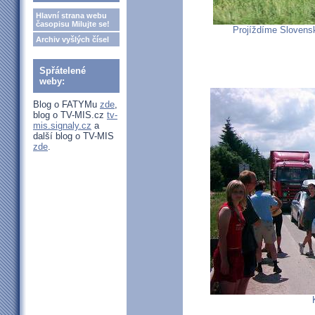
Hlavní strana webu
časopisu Milujte se!
Projíždíme Slovens
Archiv vyšlých čísel
Spřátelené
weby:
Blog o FATYMu
zde
,
blog o TV-MIS.cz
tv-
mis.signaly.cz
a
další blog o TV-MIS
zde
.