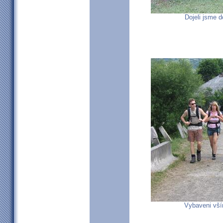
Dojeli jsme d
Vybaveni vší