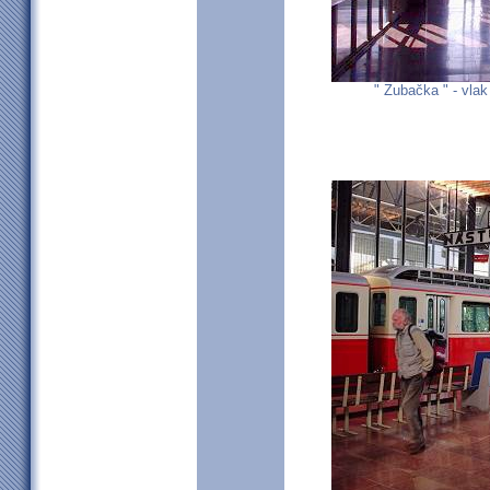
" Zubačka " - vlak