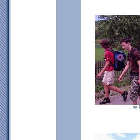
...na 