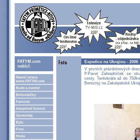
FATYM.com
Expedice na Ukrajinu - 2006
nabízí:
V prvních prázdninových dnec
P.Pavel Zahradníček se sk
Hlavní strana
cesty. Tentokráte až do 750km
www.FATYM.com
Bereznyj na Zakarpatské Ukraj
Bude a zveme!
Bohoslužby
Farnosti
Adoptivní farnost
Zpravodaj
Bylo
Foto
Hesla