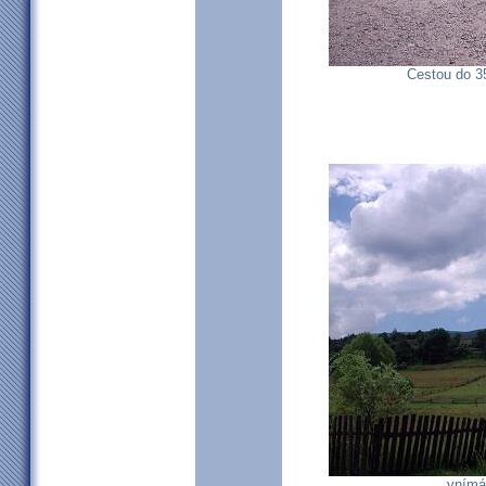
Cestou do 3
...vnímá