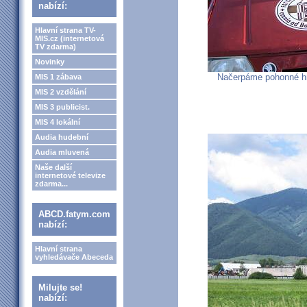
nabízí:
Hlavní strana TV-
MIS.cz (internetová
TV zdarma)
Novinky
Načerpáme pohonné hm
MIS 1 zábava
MIS 2 vzdělání
MIS 3 publicist.
MIS 4 lokální
Audia hudební
Audia mluvená
Naše další
internetové televize
zdarma...
ABCD.fatym.com
nabízí:
Hlavní strana
vyhledávače Abeceda
Milujte se!
nabízí: