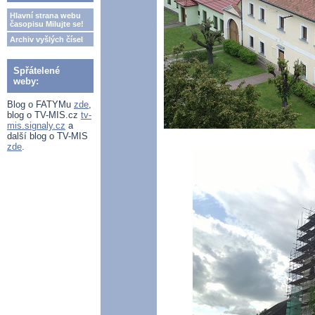
Hlavní strana webu
časopisu Milujte se!
Archiv vyšlých čísel
Spřátelené
weby:
Blog o FATYMu
zde
,
blog o TV-MIS.cz
tv-
mis.signaly.cz
a
další blog o TV-MIS
zde
.