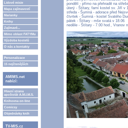
Lidové misie
pondělí - přímo na přehradě na střeš
úterý - Štítary, farní kostel sv. Jiří 
Mapa zajímavostí
středa - Šumná - adorace před Nejsvě
Marianky
čtvrtek - Šumná - kostel Svatého Du
pátek - Štítary - mše svatá v 18.06
Knihy
neděle - Štítary - 7.00 hod., Vranov n
Zajímavé...
Mimo oblast FATYMu
Výzdoba kostelů
O nás a kontakty
Personalizace
15 nejčtenějších
AMIMS.net
nabízí:
Hlavní strana
apoštolát A.M.I.M.S.
Knihovna on-line
Comicsy
Objednávky knih
TV-MIS.cz