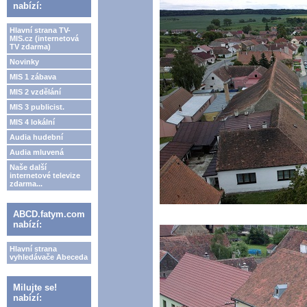
nabízí:
Hlavní strana TV-
MIS.cz (internetová
TV zdarma)
Novinky
MIS 1 zábava
MIS 2 vzdělání
MIS 3 publicist.
MIS 4 lokální
Audia hudební
Audia mluvená
Naše další
internetové televize
zdarma...
ABCD.fatym.com
nabízí:
Hlavní strana
vyhledávače Abeceda
Milujte se!
nabízí: