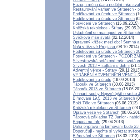
Pozor, změna času nedělní mše svat
Restaurování varhan ve Štítarech - 
Poděkování za úrodu ve Štítarech
(1
Poděkování za úrodu ve Štítarech
(0
Posvícení ve Štítarech
(15.09.2015)
Kněžská rekolekce - Štítary
(29.05.2
Uskutečnil se masopust ve Štítarech
Svíčková mše svatá
(02.12.2014)
Opravený křížek mezi obcí Šumná a 
Naši vítězové Proglasa
(08.10.2014)
Poděkování za úrodu ve Štítarech 2
Posvícení ve Štítarech - POZOR Z
Silvestrovská svíčková mše svatá ve
Silvestr 2013 + setkání s dětmi
(21.1
Adventní věnce - Štítary
(29.11.2013
VYRÁBĚNÍ ADVENTNÍCH VĚNCŮ
(
Poděkování za úrodu
(18.09.2013)
Táborák ve Štítarech
(30.06.2013)
Táborák 2013 ve Štítarech
(18.06.20
Žehnání sochy Nejsvětějšího srdce J
Biřmování 19.5. 2013 ve Štítarech
(0
Boží Tělo ve Štítarech
(05.06.2013)
Kněžská rekolekce ve Štítarech
(28.
Oprava věže ve Štítarech
(08.05.201
Táborová základna TZ Junior - nabíd
Brigáda na faře
(29.04.2013)
Další příprava na biřmování bude 23.
Doporučuji - nechte si vyřezat světce
Biřmování ve Štítarech
(18.03.2013)