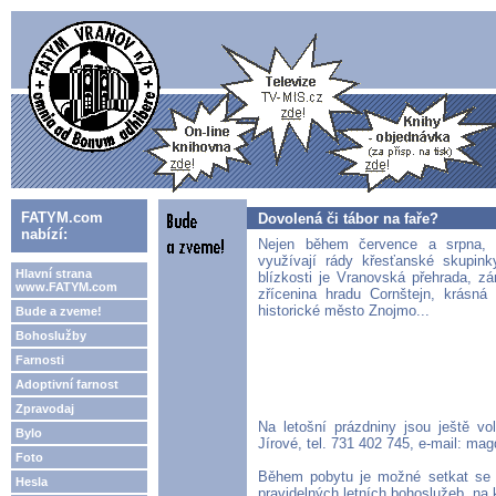
FATYM.com
Dovolená či tábor na faře?
nabízí:
Nejen během července a srpna, 
využívají rády křesťanské skupink
Hlavní strana
blízkosti je Vranovská přehrada, z
www.FATYM.com
zřícenina hradu Cornštejn, krásná 
historické město Znojmo...
Bude a zveme!
Bohoslužby
Farnosti
Adoptivní farnost
Zpravodaj
Na letošní prázdniny jsou ještě v
Bylo
Jírové, tel. 731 402 745, e-mail: m
Foto
Během pobytu je možné setkat se 
Hesla
pravidelných letních bohoslužeb, na