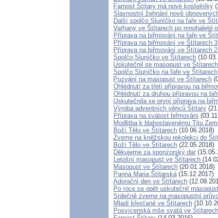
Farnost Štítary má nové kostelníky
(
Slavnostní žehnání nově obnovených
Další spolčo Sluníčko na faře ve Ští
Varhany ve Štítarech po mnohaleté o
Příprava na biřmování na faře ve Ští
Příprava na biřmování ve Štítarech 3
Příprava na biřmování ve Štítarech 2
Spolčo Sluníčko ve Štítarech
(10.03.
Uskutečnil se masopust ve Štítarech
Spolčo Sluníčko na faře ve Štítarech
Pozvání na masopust ve Štítarech
(0
Ohlédnutí za třetí přípravou na biřmo
Ohlédnutí za druhou přípravou na bi
Uskutečnila se první příprava na biř
Výroba adventních věnců Štítary
(21
Příprava na svátost biřmování
(03.11
Modlitba k blahoslavenému Titu Ze
Boží Tělo ve Štítarech
(10.06.2018)
Zveme na kněžskou rekolekci do Ští
Boží Tělo ve Štítarech
(22.05.2018)
Děkujeme za sponzorský dar
(15.05.
Letošní masopust ve Štítarech
(14.0
Masopust ve Štítarech
(20.01.2018)
Panna Maria Štítarská
(15.12.2017)
Adorační den ve Štítarech
(12.09.20
Po roce se opět uskutečnil masopust
Srdečně zveme na masopustní průvo
Mladí křesťané ve Štítarech
(10.10.2
Posvícenská mše svatá ve Štítarec
Farnost Štítary
(14.03.2016)