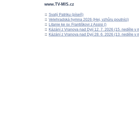
www.TV-MIS.cz
::
Svatý Patriku (píseň)
::
Velehradská hymna 2026 (Hej, vzhůru poutníci)
::
Litanie ke sv. Františkovi z Assisi ()
::
Kázání z Vranova nad Dyjí 12. 7. 2026 (15. neděle v 
::
Kázání z Vranova nad Dyjí 28. 6. 2026 (13. neděle v 