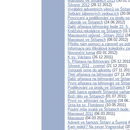
Masopust ve Štítarech 2013
(30.01.2
Silvestr 2012
(28.12.2012)
Vyrábění adventních věnců ve Štíta
Setkání táborových vedoucích
(20.09
Posvícení a poděkování za úrodu ve 
Táborák ve Štítarech
(24.06.2012)
Další příprava biřmování bude 22. 5.
Kněžská rekolekce ve Štítarech
(11.
Masopustní průvod - Štítary 2012
(24
Masopust ve Štítarech
(08.02.2012)
Přijďte nám pomoci a zároveň se pob
Informace pro třikrálové koledníky ze
Novoroční turnaj
(02.01.2012)
K sv. Václavu
(26.12.2011)
5. Příprava na Biřmování
(25.12.2011
Silvestr 2011 - zveme!
(21.12.2011)
Vstoupili jsme do adventu
(27.11.201
Třetí příprava na biřmování
(27.11.20
Další příprava na biřmování ve Štíta
První příprava na biřmování ve Štíta
Poděkování za úrodu ve Štítarech
(1
Opět šance podpořit Štítarské varha
Boží tělo ve Štítarech
(01.07.2011)
První sv. přijímání na Šumné
(19.06.
Úcta ke sv. Floriánovi
(10.05.2011)
Poutní mše svatá ve Štítarech bude
Masopust 2011
(06.03.2011)
Masopust
(04.03.2011)
Advent ve farnosti Štítary a Šumná
(
Kam jedeš? Na sever Vranovska!
(20