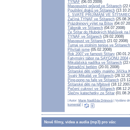
TYNAF
(06.03.2009)
Masopustní průvod ve Štítarech
(22.
Pouštění draků ve Štítarech
(13.10.2
1. SVATÉ PŘIJÍMÁNÍ VE ŠTÍTARE
Začíná TYNAF ve Štítarech
(25.08.2
Prázdninový výlet na Bítov
(04.07.20
Táborák ve Štítarech
(04.07.2008)
Ze Štítar do Hlubokých Mašůvek na 
TYNAF ve Štítarech
(29.02.2008)
Masopust ve Štítarech
(21.02.2008)
Turnaj ve stolním tenise ve Štítarech
Přivítali jsme
(05.02.2008)
Rok 2007 ve farnosti Štítary
(30.01.2
Fatymský tábor na SAYGONU 2004
Mikulášská nadílka ve Štítarech
(22.
Netradiční betlém
(20.01.2008)
Štítarské děti viděly malého Jiříčka 
Svatý Mikuláš ve Štítarech
(28.12.20
Ping-pong na faře ve Štítarech
(23.12
Štítarské děti na hřbitově
(18.12.200
Pečení cukroví ve Štítarech
(08.12.2
Slečny katechetky ze Štítar
(01.08.2
| Autor:
Marie Naděžda Drtinová
| Vydáno dn
komentář
|
Nové filmy, videa a audia (mp3) pro vás: