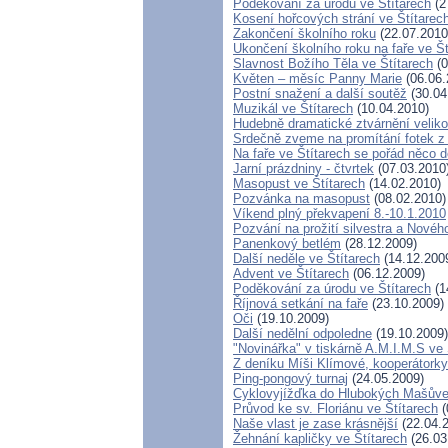
Poděkování za úrodu ve Štítarech
(2
Kosení hořcových strání ve Štítarec
Zakončení školního roku
(22.07.2010
Ukončení školního roku na faře ve Št
Slavnost Božího Těla ve Štítarech
(0
Květen – měsíc Panny Marie
(06.06.
Postní snažení a další soutěž
(30.04
Muzikál ve Štítarech
(10.04.2010)
Hudebně dramatické ztvárnění veliko
Srdečně zveme na promítání fotek z I
Na faře ve Štítarech se pořád něco d
Jarní prázdniny - čtvrtek
(07.03.2010
Masopust ve Štítarech
(14.02.2010)
Pozvánka na masopust
(08.02.2010)
Víkend plný překvapení 8.-10.1.2010
Pozvání na prožití silvestra a Novéh
Panenkový betlém
(28.12.2009)
Další neděle ve Štítarech
(14.12.200
Advent ve Štítarech
(06.12.2009)
Poděkování za úrodu ve Štítarech
(1
Říjnová setkání na faře
(23.10.2009)
Oči
(19.10.2009)
Další nedělní odpoledne
(19.10.2009)
"Novinářka" v tiskárně A.M.I.M.S ve 
Z deníku Míši Klímové, kooperátorky
Ping-pongový turnaj
(24.05.2009)
Cyklovyjížďka do Hlubokých Mašův
Průvod ke sv. Floriánu ve Štítarech
(
Naše vlast je zase krásnější
(22.04.
Žehnání kapličky ve Štítarech
(26.03