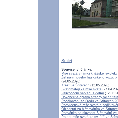
Sdílet
Související články:
Mše svatá v rámci kněžské rekolekc
Žehnání nového hasičského vozu, pra
(24.05.2026)
Křest ve Štítarech
(12.05.2026)
Svatomatějská mše svatá
(27.04.20
Velikonoční setkání s dětmi
(12.03.2
Dokončena oprava střechy ve Štítar
Poděkování za úrodu ve Štítarech 2
Posvícenská mše svatá s poděkován
Ohlédnutí za biřmováním ve Štítarec
Pozvánka na slavnost Biřmování ve 
Poutní mše svatá ke sv. Jiří ve Štít