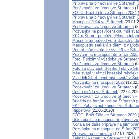
Příprava na biřmování ve Štítarech
(
Poděkování za úrodu ve Štítarech
(1
FOTO: Boží Tělo ve Štítarech 2024
(
Příprava na biřmování ve Štítarech
(
Masopust 2024 ve Štítarech
(23.01.2
Poděkování za úrodu ve Štítarech
(2
Pozvánka na posvícenskou mši svat
Kříž u Štítar - pomůže někdo s info
Masopustní průvod ve Štítarech s d
Masopustní setkání s dětmi z nábože
Poutní mše svatá ke sv. Jiří ve Štít
Pozvání na masopust do Štítar 2023
Foto: Podzimní výzdoba ve Štítare
Poděkování za úrodu ve Štítarech
(0
Foto ze slavnosti Božího Těla ve Št
Mše svatá v rámci kněžské rekolekc
V neděli 24. 4. není mše svatá v Š
Pozvánka na masopust 2022
(12.02.
Poděkování za úrodu ve Štítarech
(0
Cesta světla ve Štítarech
(22.04.202
Poděkování za úrodu ve Štítarech +
Brigáda na farním poli ve Štítarech p
FKL - Zahajovací koncert ve Štítare
Ripperová
(21.06.2020)
FOTO: Boží Tělo ve Štítarech 2020
(
Uskutečnil se masopustní průvod ve 
Konala se další příprava na biřmován
Pozvánka na masopust do Štítar 20
Příprava na biřmování
(12.01.2020)
Žehnání varhan ve Štítarech
(18.11.2