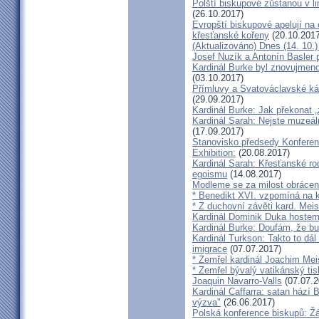
Polští biskupové zůstanou v li
(26.10.2017)
Evropští biskupové apelují na 
křesťanské kořeny
(20.10.2017
(Aktualizováno) Dnes (14. 10.)
Josef Nuzík a Antonín Basler
Kardinál Burke byl znovujmen
(03.10.2017)
Přímluvy a Svatováclavské káz
(29.09.2017)
Kardinál Burke: Jak překonat 
Kardinál Sarah: Nejste muzeální
(17.09.2017)
Stanovisko předsedy Konfere
Exhibition:
(20.08.2017)
Kardinál Sarah: Křesťanské ro
egoismu
(14.08.2017)
Modleme se za milost obrácení
* Benedikt XVI. vzpomíná na k
* Z duchovní závěti kard. Mei
Kardinál Dominik Duka hoste
Kardinál Burke: Doufám, že bud
Kardinál Turkson: Takto to dál
imigrace
(07.07.2017)
* Zemřel kardinál Joachim Mei
* Zemřel bývalý vatikánský ti
Joaquin Navarro-Valls
(07.07.2
Kardinál Caffarra: satan hází B
výzva"
(26.06.2017)
Polská konference biskupů: Žá