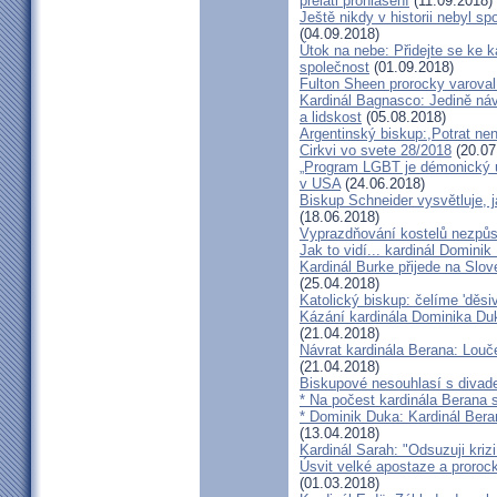
preláti prohlášení
(11.09.2018)
Ještě nikdy v historii nebyl s
(04.09.2018)
Útok na nebe: Přidejte se ke k
společnost
(01.09.2018)
Fulton Sheen prorocky varoval 
Kardinál Bagnasco: Jedině náv
a lidskost
(05.08.2018)
Argentinský biskup:,Potrat není
Cirkvi vo svete 28/2018
(20.07
„Program LGBT je démonický út
v USA
(24.06.2018)
Biskup Schneider vysvětluje, 
(18.06.2018)
Vyprazdňování kostelů nezpůso
Jak to vidí... kardinál Domini
Kardinál Burke přijede na Slov
(25.04.2018)
Katolický biskup: čelíme 'děs
Kázání kardinála Dominika Duky
(21.04.2018)
Návrat kardinála Berana: Lo
(21.04.2018)
Biskupové nesouhlasí s divadel
* Na počest kardinála Berana 
* Dominik Duka: Kardinál Beran
(13.04.2018)
Kardinál Sarah: "Odsuzuji kriz
Úsvit velké apostaze a proroc
(01.03.2018)