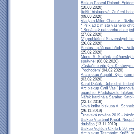
Biskup Pascal Roland: Epidem
(10.03.2020)
Italští biskupové: Zrušení boh
(09.03.2020)
Vladyka Milan Chautur - Rizika
* Příklad z místa vážného o
* Benátský patriarcha chce je
(27.02.2020)
(Z) prohlášení Slovenských b
(26.02.2020)
Pentos - pláč nad hříchy - Ve
(25.02.2020)
Mons. S. Stolárik, rožňavský
správně!
(08.02.2020)
'Zůstaňme věrnými Kristovými 
'Pochodem'
(04.02.2020)
Arcibiskup Aupetit: Kým jsem 
(03.02.2020)
Karol Dučák: Dobrodiní Triden
Arcibiskup Cyril Vasiľ jmenov
eparchie. Předcházelo falešné
Nářek kardinála Saraha: Katoli
(23.12.2019)
Nová kniha biskupa A. Schneid
(26.11.2019)
Trnavská novéna 2019 - kázá
Biskup Vlastimil Kročil: Nesp
druhého
(13.11.2019)
Biskup Vojtěch Cikrle k 30. v
Arcibiskup Tasmánie: Kněží n