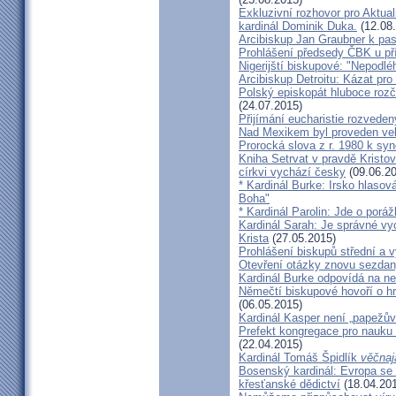
Exkluzivní rozhovor pro Aktual
kardinál Dominik Duka.
(12.08
Arcibiskup Jan Graubner k pa
Prohlášení předsedy ČBK u pří
Nigerijští biskupové: "Nepodl
Arcibiskup Detroitu: Kázat pro
Polský episkopát hluboce rozča
(24.07.2015)
Přijímání eucharistie rozveden
Nad Mexikem byl proveden ve
Prorocká slova z r. 1980 k syn
Kniha Setrvat v pravdě Kristov
církvi vychází česky
(09.06.20
* Kardinál Burke: Irsko hlaso
Boha"
* Kardinál Parolin: Jde o poráž
Kardinál Sarah: Je správné vy
Krista
(27.05.2015)
Prohlášení biskupů střední a 
Otevření otázky znovu sezdan
Kardinál Burke odpovídá na ne
Němečtí biskupové hovoří o hr
(06.05.2015)
Kardinál Kasper není „papežův
Prefekt kongregace pro nauku 
(22.04.2015)
Kardinál Tomáš Špidlík
věčnaj
Bosenský kardinál: Evropa se
křesťanské dědictví
(18.04.20