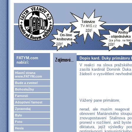
FATYM.com
Dopis kard. Duky primátoru
nabízí:
V reakci na slova pražského
zasílá kardinál Dominik Duka
Hlavní strana
žádostí o vysvětlení nevhodné
www.FATYM.com
Bude a zveme!
Bohoslužby
Farnosti
Vážený pane primátore,
Adoptivní farnost
Zpravodaj
nerad, ale musím reagovat 
obnovení Mariánského sloupu 
Bylo
znovupostavení Stalinova p
Foto
pronesl v rozčilení, aniž byst
diktatura, jejíž výsledky 
Hesla
protiprávnosti komunistické