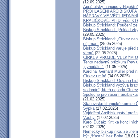
(12.09.2025)
Apoštolský nuncius v Hoješín
PROHLÁŠENÍ ARCIBISKUPA
NÁPRAVY VE VĚCI JEDNÁNÍ
KRÁLÍČKOVÉ, Ph.D. vůči KT
Biskup Strickland: Poučení 
Biskup Strickland: „Poklad ví
(29.05.2025)
Biskup Strickland: „Církev nen
přijímání
(25.05.2025)
Biskup Strickland varuje před 
vírou"
(22.05.2025)
CÍRKEV PROJDE VELKÝM O
Tento nedávný průzkum Pew uk
„synodální“.
(11.05.2025)
Kardinál Gerhard Müller před 
Církev umírá
(04.05.2025)
Biskup Strickland: Odvaha bi
Biskup Strickland vyzývá bratry
sodomie“, která napadá Církev
Společné prohlášení arcibisk
(21.02.2025)
Stanovisko liturgické komise
Sýpka
(17.02.2025)
Vyjádření Arcibiskupství pra
Váchy.
(17.02.2025)
Karol Dučák: Kritika koncilníc
(02.02.2025)
Německý biskup říká, že „nem
být „šťastní“ bez Boha
(18.01.