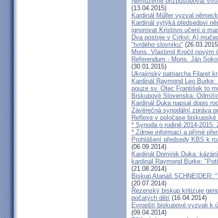
Nemůžeme přizpůsobovat víru d
(13.04.2015)
Kardinál Műller vyzval němec
Kardinál vytýká předsedovi 
ignorovat Kristovo učení o ma
Dva postoje v Církvi: A) muče
"tvrdého slovníku"
(26.03.2015
Mons. Vlastimil Kročil novým
Referendum - Mons. Ján Sokol:
(30.01.2015)
Ukrajinský patriarcha Filaret kr
Kardinál Raymond Leo Burke: 
pouze sv. Otec František to m
Biskupové Slovenska: Odmítíme
Kardinál Duka napsal dopis r
Závěrečná synodální zpráva p
Reflexe v poločase biskupské
* Synoda o rodině 2014-2015: 
* Zdroje informací a přímé pře
Prohlášení předsedy KBS k ro
(06.09.2014)
Kardinál Dominik Duka: kázání
kardinál Raymond Burke: "Pot
(21.08.2014)
Biskup Atanáš SCHNEIDER: "Na
(20.07.2014)
Řezenský biskup kritizuje gen
počatých dětí
(16.04.2014)
Evropští biskupové vyzvali k 
(09.04.2014)