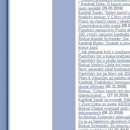
* Kardinál Duka: O kauze sexu
jsem nevěděl
(29.03.2019)
Kardnál Sarah: "Dobrý pastýř p
Anglický biskup: V Církvi chybí
Právo na vlastní názor / objek
Vzpomínková mše svatá
(08.0
Poselství nemocným Postní d
100. výročí narození kardinála
Biskup Atanáš Schneider: Dar
Kardinál Burke: 'Zmatek a omy
konce časů
* Jak překonat krizi v současn
Pastýřský list o kráse kněžsk
Pastýřský list o studiu teologi
Biskup Vojtěch Cikrle byl jmen
Nový generální vikář brněnské
Pastýřský list na Nový rok 20
Přání k Vánocům od našeho ot
Kardinál: Praktikující homosex
dostat přijímání
(01.11.2018)
Biskup: "Církev nesmí mít str
islamizovaná! ...
(27.10.2018)
Kardinál Sarah na synodě: Odvá
+ Život Cirkvi vo svete 43/201
Biskup Chaput vystoupil proti
dokumentech
(06.10.2018)
Arcibiskup Zvolenský překvapil
Co je za falešným obviněním 
Biskup Schneider: Ze strachu 