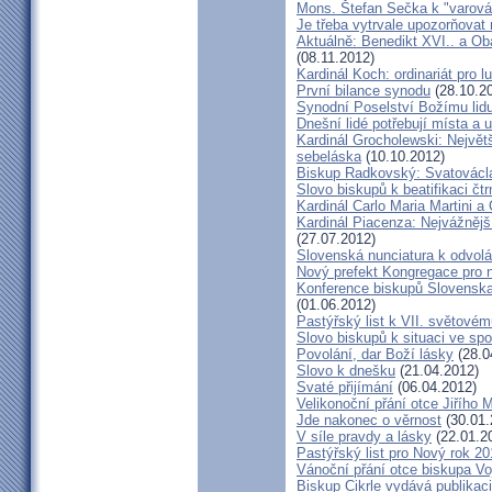
Mons. Štefan Sečka k "varován
Je třeba vytrvale upozorňovat
Aktuálně: Benedikt XVI.. a Ob
(08.11.2012)
Kardinál Koch: ordinariát pro l
První bilance synodu
(28.10.2
Synodní Poselství Božímu lid
Dnešní lidé potřebují místa a u
Kardinál Grocholewski: Největ
sebeláska
(10.10.2012)
Biskup Radkovský: Svatováclavs
Slovo biskupů k beatifikaci čt
Kardinál Carlo Maria Martini a
Kardinál Piacenza: Nejvážněj
(27.07.2012)
Slovenská nunciatura k odvol
Nový prefekt Kongregace pro 
Konference biskupů Slovenska
(01.06.2012)
Pastýřský list k VII. světovém
Slovo biskupů k situaci ve spo
Povolání, dar Boží lásky
(28.0
Slovo k dnešku
(21.04.2012)
Svaté přijímání
(06.04.2012)
Velikonoční přání otce Jiřího 
Jde nakonec o věrnost
(30.01.
V síle pravdy a lásky
(22.01.2
Pastýřský list pro Nový rok 2
Vánoční přání otce biskupa V
Biskup Cikrle vydává publikac