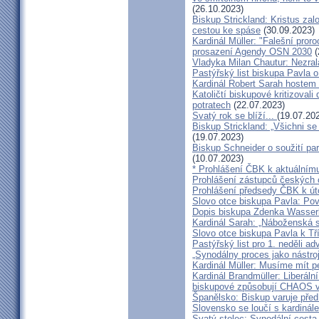
(26.10.2023)
Biskup Strickland: Kristus zalo
cestou ke spáse
(30.09.2023)
Kardinál Müller: "Falešní pror
prosazení Agendy OSN 2030
(
Vladyka Milan Chautur: Nezra
Pastýřský list biskupa Pavla o
Kardinál Robert Sarah hostem 
Katoličtí biskupové kritizovali
potratech
(22.07.2023)
Svatý rok se blíží...
(19.07.20
Biskup Strickland: „Všichni se
(19.07.2023)
Biskup Schneider o soužití p
(10.07.2023)
* Prohlášení ČBK k aktuálnímu
Prohlášení zástupců českých c
Prohlášení předsedy ČBK k út
Slovo otce biskupa Pavla: Pov
Dopis biskupa Zdenka Wasserb
Kardinál Sarah: „Náboženská 
Slovo otce biskupa Pavla k Tří
Pastýřský list pro 1. neděli ad
„Synodálny proces jako nástro
Kardinál Müller: Musíme mít p
Kardinál Brandmüller: Liberální
biskupové způsobují CHAOS v 
Španělsko: Biskup varuje před
Slovensko se loučí s kardin
Svatý stolec: Synodální cesta