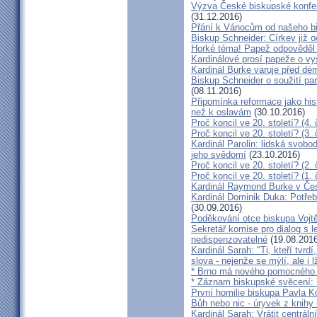
Výzva České biskupské konfer
(31.12.2016)
Přání k Vánocům od našeho b
Biskup Schneider: Církev již 
Horké téma! Papež odpověděl 
Kardinálové prosí papeže o vys
Kardinál Burke varuje před d
Biskup Schneider o soužití p
(08.11.2016)
Připomínka reformace jako hi
než k oslavám
(30.10.2016)
Proč koncil ve 20. století? (4. 
Proč koncil ve 20. století? (3. 
Kardinál Parolin: lidská svobo
jeho svědomí
(23.10.2016)
Proč koncil ve 20. století? (2. 
Proč koncil ve 20. století? (1. 
Kardinál Raymond Burke v Čes
Kardinál Dominik Duka: Potře
(30.09.2016)
Poděkování otce biskupa Vojt
Sekretář komise pro dialog s l
nedispenzovatelné
(19.08.2016
Kardinál Sarah: "Ti, kteří tvrd
slova - nejenže se mýlí, ale i l
* Brno má nového pomocného b
* Záznam biskupské svěcení: B
První homilie biskupa Pavla K
Bůh nebo nic - úryvek z knihy
Kardinál Sarah: Vrátit centrální