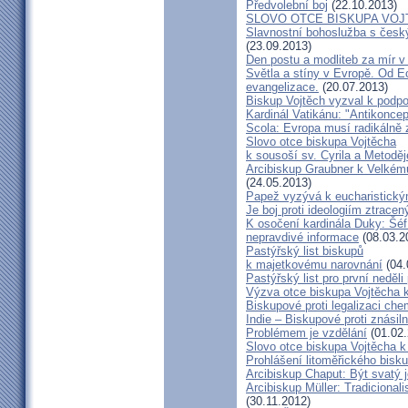
Předvolební boj
(22.10.2013)
SLOVO OTCE BISKUPA VOJ
Slavnostní bohoslužba s česk
(23.09.2013)
Den postu a modliteb za mír v 
Světla a stíny v Evropě. Od Ec
evangelizace.
(20.07.2013)
Biskup Vojtěch vyzval k podpoř
Kardinál Vatikánu: "Antikonce
Scola: Evropa musí radikálně z
Slovo otce biskupa Vojtěcha
k sousoší sv. Cyrila a Metodě
Arcibiskup Graubner k Velkém
(24.05.2013)
Papež vyzývá k eucharistick
Je boj proti ideologiím ztracen
K osočení kardinála Duky: Šéf
nepravdivé informace
(08.03.2
Pastýřský list biskupů
k majetkovému narovnání
(04.
Pastýřský list pro první neděli
Výzva otce biskupa Vojtěcha 
Biskupové proti legalizaci ch
Indie – Biskupové proti znásil
Problémem je vzdělání
(01.02.
Slovo otce biskupa Vojtěcha 
Prohlášení litoměřického bis
Arcibiskup Chaput: Být svatý j
Arcibiskup Müller: Tradicional
(30.11.2012)