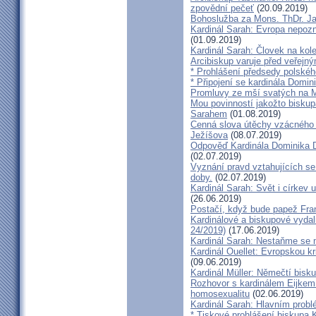
zpovědní pečeť
(20.09.2019)
Bohoslužba za Mons. ThDr. Ja
Kardinál Sarah: Evropa nepozn
(01.09.2019)
Kardinál Sarah: Človek na kol
Arcibiskup varuje před veřejn
* Prohlášení předsedy polskéh
* Připojení se kardinála Domi
Promluvy ze mší svatých na Ml
Mou povinností jakožto biskup
Sarahem
(01.08.2019)
Cenná slova útěchy vzácného 
Ježíšova
(08.07.2019)
Odpověď Kardinála Dominika D
(02.07.2019)
Vyznání pravd vztahujících se
doby.
(02.07.2019)
Kardinál Sarah: Svět i církev u
(26.06.2019)
Postačí, když bude papež Fran
Kardinálové a biskupové vydali 
24/2019)
(17.06.2019)
Kardinál Sarah: Nestaňme se m
Kardinál Ouellet: Evropskou k
(09.06.2019)
Kardinál Müller: Němečtí bisk
Rozhovor s kardinálem Eijkem:
homosexualitu
(02.06.2019)
Kardinál Sarah: Hlavním probl
* Tiskové prohlášení biskupa K