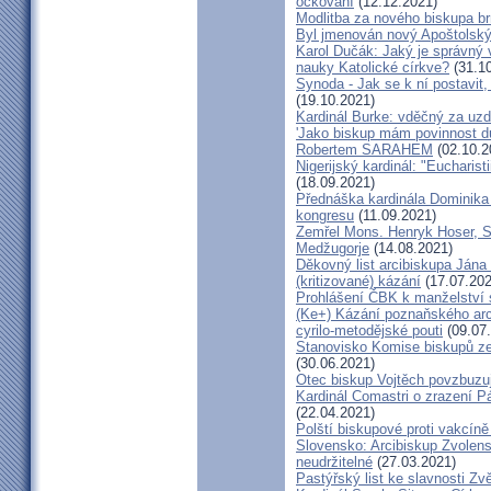
očkování
(12.12.2021)
Modlitba za nového biskupa b
Byl jmenován nový Apoštolský 
Karol Dučák: Jaký je správný 
nauky Katolické církve?
(31.10
Synoda - Jak se k ní postavit, 
(19.10.2021)
Kardinál Burke: vděčný za uzd
'Jako biskup mám povinnost dů
Robertem SARAHEM
(02.10.2
Nigerijský kardinál: "Eucharis
(18.09.2021)
Přednáška kardinála Dominika
kongresu
(11.09.2021)
Zemřel Mons. Henryk Hoser, SA
Medžugorje
(14.08.2021)
Děkovný list arcibiskupa Ján
(kritizované) kázání
(17.07.202
Prohlášení ČBK k manželství 
(Ke+) Kázání poznaňského arc
cyrilo-metodějské pouti
(09.07
Stanovisko Komise biskupů zem
(30.06.2021)
Otec biskup Vojtěch povzbuzu
Kardinál Comastri o zrazení 
(22.04.2021)
Polští biskupové proti vakcíně
Slovensko: Arcibiskup Zvolens
neudržitelné
(27.03.2021)
Pastýřský list ke slavnosti Z