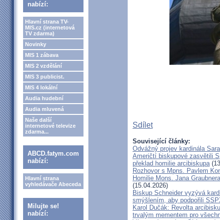
nabízí:
Hlavní strana TV-
MIS.cz (internetová
TV zdarma)
Novinky
MIS 1 zábava
MIS 2 vzdělání
MIS 3 publicist.
MIS 4 lokální
Audia hudební
Audia mluvená
Naše další
Sdílet
internetové televize
zdarma...
Související články:
Odvážný projev kardinála Sar
ABCD.fatym.com
Američtí biskupové zasvětili 
nabízí:
překlad homilie arcibiskupa
(13
Rozhovor s Mpns. Pavlem Ko
Homilie Mons. Jana Graubnera 
Hlavní strana
vyhledávače Abeceda
(15.04.2026)
Biskup Schneider vyzývá kardi
smýšlením, aby podpořili SS
Milujte se!
Karol Dučák: Revolta arcibisk
nabízí:
trvalým mementem pro všechny