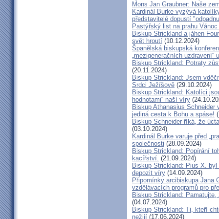
Mons Jan Graubner: Naše ze
Kardinál Burke vyzývá katolíky,
představitelé dopustí "odpadnu
Pastýřský list na prahu Vánoc
Biskup Strickland a jáhen Four
svět hroutí
(10.12.2024)
Španělská biskupská konferenc
„mezigeneračních uzdravení“ u
Biskup Strickland: Potraty zů
(20.11.2024)
Biskup Strickland: Jsem vděčn
Srdci Ježíšově
(29.10.2024)
Biskup Strickland: Katolíci jso
hodnotami“ naší víry
(24.10.20
Biskup Athanasius Schneider vy
jediná cesta k Bohu a spáse!
(
Biskup Schneider říká, že úct
(03.10.2024)
Kardinál Burke varuje před „pr
společnosti
(28.09.2024)
Biskup Strickland: Popírání to
kacířství.
(21.09.2024)
Biskup Strickland: Pius X. by
depozit víry
(14.09.2024)
Připomínky arcibiskupa Jana 
vzdělávacích programů pro pře
Biskup Strickland: Pamatujte,
(04.07.2024)
Biskup Strickland: Ti, kteří ch
nežijí
(17.06.2024)