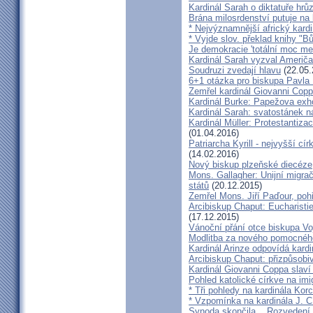
Kardinál Sarah o diktatuře hr
Brána milosrdenství putuje na
* Nejvýznamnější africký kardi
* Vyjde slov. překlad knihy "B
Je demokracie 'totální moc me
Kardinál Sarah vyzval Američ
Soudruzi zvedají hlavu
(22.05.
6+1 otázka pro biskupa Pavla
Zemřel kardinál Giovanni Cop
Kardinál Burke: Papežova exh
Kardinál Sarah: svatostánek n
Kardinál Müller: Protestantiza
(01.04.2016)
Patriarcha Kyrill - nejvyšší cí
(14.02.2016)
Nový biskup plzeňské diecéze
Mons. Gallagher: Unijní migrač
států
(20.12.2015)
Zemřel Mons. Jiří Paďour, poh
Arcibiskup Chaput: Eucharisti
(17.12.2015)
Vánoční přání otce biskupa Vo
Modlitba za nového pomocnéh
Kardinál Arinze odpovídá kardi
Arcibiskup Chaput: přizpůsobi
Kardinál Giovanni Coppa slav
Pohled katolické církve na imi
* Tři pohledy na kardinála Kor
* Vzpomínka na kardinála J. C
Synoda skončila... Rozvedení p