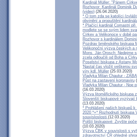
Kardinál Müller: "Pánem Církve
Rozhovor: Kardinál Dominik 
(video)
(26.04.2020)
* O tom zda se katolíci (zvláš
obvinění a propuštění kardinál
* Plačící kardinál Comastri při
modlete se se svým lidem sva
Církev a Velikonoce v době p
Rozhovor s kardinálem Domin
Pozdrav brněnského biskupa M
Velikonoční výzva českých a
Mons. Ján Orosch: Nedejme se 
zcela odloučili od Boha a Církv
Poselství biskupa z Astany M
'Nastal čas vložit veškerou sv
víry kdl. Müller
(25.03.2020)
Vladyka Milan Chautur - ZÁ
Půst na zastavení koronaviru
(
Vladyka Milan Chautur - Noe p
(16.03.2020)
Výzva litoměřického biskupa z
Slovenští biskupové vyzývají 
(13.03.2020)
* Prohlášení našich biskupů k
2020 *+* Rozhodnutí biskupa V
souvisloslosti
(12.03.2020)
Polští biskupové: Zvyšte poče
(10.03.2020)
Výzva ČBK v souvislosti s vy
zdravotnictví ČR ohledně shr