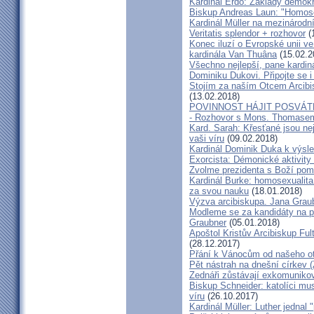
Kardinál Erdö: Základy demokra
Biskup Andreas Laun: "Homos
Kardinál Müller na mezinárodní
Veritatis splendor + rozhovor
(
Konec iluzí o Evropské unii ve
kardinála Van Thuâna
(15.02.2
Všechno nejlepší, pane kardiná
Dominiku Dukovi. Připojte se i
Stojím za naším Otcem Arcib
(13.02.2018)
POVINNOST HÁJIT POSVÁT
- Rozhovor s Mons. Thomase
Kard. Sarah: Křesťané jsou ne
vaši víru
(09.02.2018)
Kardinál Dominik Duka k výsl
Exorcista: Démonické aktivity
Zvolme prezidenta s Boží pom
Kardinál Burke: homosexualita
za svou nauku
(18.01.2018)
Výzva arcibiskupa. Jana Grau
Modleme se za kandidáty na pr
Graubner
(05.01.2018)
Apoštol Kristův Arcibiskup Ful
(28.12.2017)
Přání k Vánocům od našeho ot
Pět nástrah na dnešní církev (
Zednáři zůstávají exkomunikova
Biskup Schneider: katolíci mus
víru
(26.10.2017)
Kardinál Müller: Luther jednal