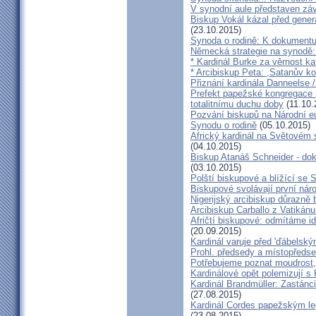
V synodní aule představen z
Biskup Vokál kázal před gen
(23.10.2015)
Synoda o rodině: K dokumentu
Německá strategie na synodě: 
* Kardinál Burke za věrnost ka
* Arcibiskup Peta: ,Satanův kou
Přiznání kardinála Danneelse /
Prefekt papežské kongregace 
totalitnímu duchu doby
(11.10.
Pozvání biskupů na Národní e
Synodu o rodině
(05.10.2015)
Africký kardinál na Světovém 
(04.10.2015)
Biskup Atanáš Schneider - d
(03.10.2015)
Polští biskupové a blížící se
Biskupové svolávají první nár
Nigerijský arcibiskup důrazně 
Arcibiskup Carballo z Vatikánu
Afričtí biskupové: odmítáme i
(20.09.2015)
Kardinál varuje před 'ďábelsk
Prohl. předsedy a místopředse
Potřebujeme poznat moudrost, 
Kardinálové opět polemizují s
Kardinál Brandmüller: Zastánci
(27.08.2015)
Kardinál Cordes papežským l
(23.08.2015)