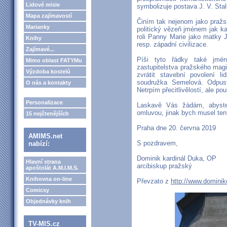
Lidové misie
symbolizuje postava J. V. Stal
Mapa zajímavostí
Činím tak nejenom jako pražs
Marianky
politický vězeň jménem jak kat
roli Panny Marie jako matky J
Knihy
resp. západní civilizace.
Zajímavé...
Píši tyto řádky také jmé
Mimo oblast FATYMu
zastupitelstva pražského magi
Výzdoba kostelů
zvrátit stavební povolení l
soudružka Semelová. Odpusť
O nás a kontakty
Netrpím přecitlivělostí, ale po
Personalizace
Laskavě Vás žádám, abyste 
omluvou, jinak bych musel tent
15 nejčtenějších
Praha dne 20. června 2019
AMIMS.net
S pozdravem,
nabízí:
Dominik kardinál Duka, OP
Hlavní strana
arcibiskup pražský
apoštolát A.M.I.M.S.
Knihovna on-line
Převzato z
http://www.dominik
Comicsy
Objednávky knih
TV-MIS.cz