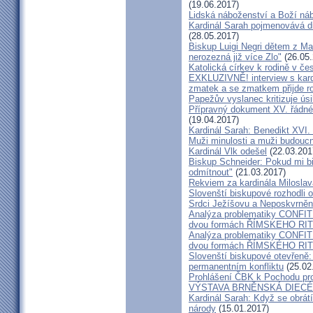
(19.06.2017)
Lidská náboženství a Boží ná
Kardinál Sarah pojmenovává dik
(28.05.2017)
Biskup Luigi Negri dětem z Ma
nerozezná již více Zlo"
(26.05.
Katolická církev k rodině v če
EXKLUZIVNĚ! interview s kar
zmatek a se zmatkem přijde ro
Papežův vyslanec kritizuje úsi
Přípravný dokument XV. řádné
(19.04.2017)
Kardinál Sarah: Benedikt XVI
Muži minulosti a muži budoucno
Kardinál Vlk odešel
(22.03.201
Biskup Schneider: Pokud mi bi
odmítnout"
(21.03.2017)
Rekviem za kardinála Milosla
Slovenští biskupové rozhodli
Srdci Ježíšovu a Neposkvrně
Analýza problematiky CON
dvou formách ŘÍMSKEHO RITU
Analýza problematiky CON
dvou formách ŘÍMSKÉHO RIT
Slovenští biskupové otevřeně:
permanentním konfliktu
(25.02
Prohlášení ČBK k Pochodu pro 
VÝSTAVA BRNĚNSKÁ DIECÉ
Kardinál Sarah: Když se obrát
národy
(15.01.2017)