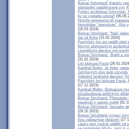
Biskup Strickland: Katolíci ne
odstranění nadpřirozené víry
(0
Polský arcibiskup Górzyński: 
by se vyplatilo umírat!
(06.05.
Homilie pronesena při inaugur
Homofobie "neexistuje", říká 
(16.03.2024)
Biskup Strickland: "Naší jedin
dar od Boha
(15.02.2024)
Pastýřský list pro neděli pře
Novým olomouckým arcibiskup
Litoměřická diecéze má novéh
Biskup Strickland: „Bratři a se
(31.01.2024)
List biskupa Pavla
(28.01.2024
Kardinál Burke: Je třeba „opr
Ježíšových slov proti rozvodu
Videolist brněnské diecéze "
Pastýřský list biskupa Pav
(17.12.2023)
Kardinál Müller: Biskupové mus
přizpůsobovat politickým elitá
Biskup Strickland: Připoutejte
nepokojů v našem světě
(01.1
Biskup Strickland: Sexuální ak
(29.10.2023)
Biskup Strickland vyvrací omyl
listu zdůrazňuje obrácení
(27.1
Lásku není možné oddělit od p
ve smrtelném hříchu, není to 