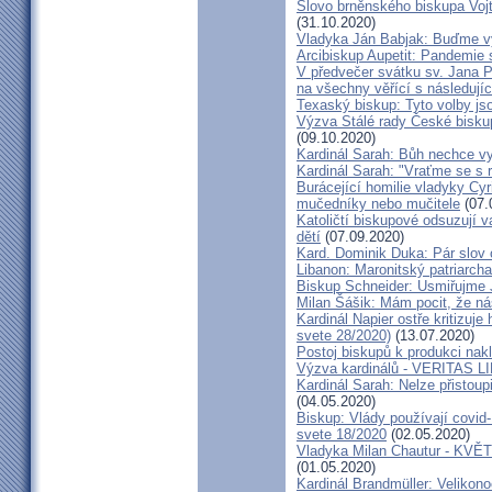
Slovo brněnského biskupa Vojt
(31.10.2020)
Vladyka Ján Babjak: Buďme vy
Arcibiskup Aupetit: Pandemie s
V předvečer svátku sv. Jana Pa
na všechny věřící s následují
Texaský biskup: Tyto volby jso
Výzva Stálé rady České bisku
(09.10.2020)
Kardinál Sarah: Bůh nechce vy
Kardinál Sarah: "Vraťme se s r
Burácející homilie vladyky Cyri
mučedníky nebo mučitele
(07.
Katoličtí biskupové odsuzují v
dětí
(07.09.2020)
Kard. Dominik Duka: Pár slov 
Libanon: Maronitský patriarch
Biskup Schneider: Usmiřujme J
Milan Šášik: Mám pocit, že n
Kardinál Napier ostře kritizuje
svete 28/2020)
(13.07.2020)
Postoj biskupů k produkci nakl
Výzva kardinálů - VERITAS L
Kardinál Sarah: Nelze přistoup
(04.05.2020)
Biskup: Vlády používají covid-
svete 18/2020
(02.05.2020)
Vladyka Milan Chautur - KVĚT
(01.05.2020)
Kardinál Brandmüller: Velikon