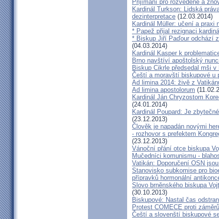
Přijímání pro rozvedené a zn
Kardinál Turkson: Lidská práva 
dezinterpretace
(12.03.2014)
Kardinál Müller: učení a praxi 
* Papež přijal rezignaci kardin
* Biskup Jiří Paďour odchází 
(04.03.2014)
Kardinál Kasper k problemati
Brno navštíví apoštolský nun
Biskup Cikrle předsedal mši v 
Čeští a moravští biskupové u 
Ad limina 2014: živě z Vatik
Ad limina apostolorum
(11.02.
Kardinál Ján Chryzostom Kore
(24.01.2014)
Kardinál Poupard: Je zbytečné 
(23.12.2013)
Člověk je napadán novými he
- rozhovor s prefektem Kongre
(23.12.2013)
Vánoční přání otce biskupa Vo
Mučedníci komunismu - blahos
Vatikán: Doporučení OSN jsou
Stanovisko subkomise pro bioe
přípravků hormonální antikon
Slovo brněnského biskupa Vojt
(30.10.2013)
Biskupové: Nastal čas odstran
Protest COMECE proti záměr
Čeští a slovenští biskupové s