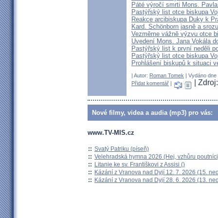
Páté výročí smrti Mons. Pavla
Pastýřský list otce biskupa V
Reakce arcibiskupa Duky k Pr
Kard. Schönborn jasně a srozu
Vezměme vážně výzvu otce b
Uvedení Mons. Jana Vokála d
Pastýřský list k první neděli p
Pastýřský list otce biskupa Vo
Prohlášení biskupů k situaci v
| Autor:
Roman Tomek
| Vydáno dne 2
| Zdro
Přidat komentář
|
Nové filmy, videa a audia (mp3) pro vás:
www.TV-MIS.cz
::
Svatý Patriku (píseň)
::
Velehradská hymna 2026 (Hej, vzhůru poutníci
::
Litanie ke sv. Františkovi z Assisi ()
::
Kázání z Vranova nad Dyjí 12. 7. 2026 (15. ne
::
Kázání z Vranova nad Dyjí 28. 6. 2026 (13. ne