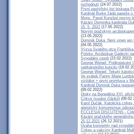
rozhodnutí
(24.07.2022)
První pastýřský list biskupa P
Kardinál Burke žádá papeže o
Mons. Pavel Konzbul novým b
Kázání Dominika kardinála Duky
15. 5. 2022
(17.05.2022)
Novým pražským arcibiskupem
(13.05.2022)
Dominik Duka: Není vinen jen vo
(04.05.2022)
Výzva Svatého otce Františka
Polsko: Arcibiskup Gadecki na
Synodální cestě
(23.02.2022)
George Weigel: Podkopávání II
vatikánského koncilu
(19.02.2
George Weigel: Tekutý katoli
Ve svátek Panny Marie Lurdské
vizitátor + první promluva v M
Kardinál Dominik Duka reaguje
(09.02.2022)
Útoky na Benedikta XVI. přichá
Církve (soubor článků)
(09.02.
Karol Dučák: Katolická círke
ateistický komunismus odsoud
ECCLESIA DISCUTENS - Církev
Kázání pražského generálního 
25.12.2021
(26.12.2021)
Úvaha konvertity nad synodáln
Církev a vakcíny Kardinál Müll