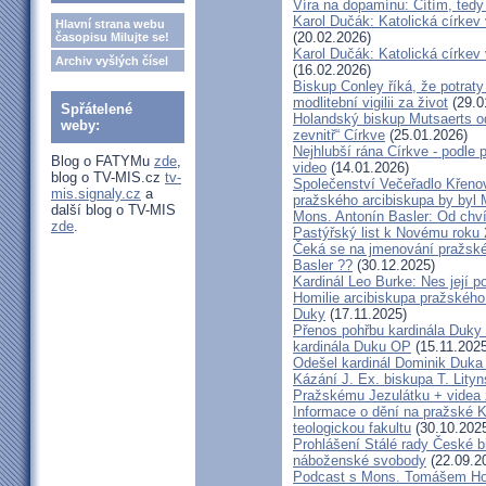
Víra na dopamínu: Cítím, ted
Karol Dučák: Katolická církev v
Hlavní strana webu
(20.02.2026)
časopisu Milujte se!
Karol Dučák: Katolická církev v
Archiv vyšlých čísel
(16.02.2026)
Biskup Conley říká, že potrat
modlitební vigilii za život
(29.0
Spřátelené
Holandský biskup Mutsaerts ods
weby:
zevnitř“ Církve
(25.01.2026)
Nejhlubší rána Církve - podle
Blog o FATYMu
zde
,
video
(14.01.2026)
blog o TV-MIS.cz
tv-
Společenství Večeřadlo Křeno
mis.signaly.cz
a
pražského arcibiskupa by byl 
další blog o TV-MIS
Mons. Antonín Basler: Od chvíl
zde
.
Pastýřský list k Novému roku
Čeká se na jmenování pražské
Basler ??
(30.12.2025)
Kardinál Leo Burke: Nes její p
Homilie arcibiskupa pražského
Duky
(17.11.2025)
Přenos pohřbu kardinála Duky
kardinála Duku OP
(15.11.2025
Odešel kardinál Dominik Duka 
Kázání J. Ex. biskupa T. Lity
Pražskému Jezulátku + videa 
Informace o dění na pražské Ka
teologickou fakultu
(30.10.202
Prohlášení Stálé rady České b
náboženské svobody
(22.09.2
Podcast s Mons. Tomášem Ho