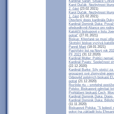
Kardinál Sarah: Situace Církve
Karol Dučák: Nezbytnost litur
2. část
(23.02.2021)
Karol Dučák: Nezbytnost litur
1. část
(21.02.2021)
Otevřený dopis kardinála Duky
Kardinál Dominik Duka: Považu
předsedkyně Aliance pro rodin
Katoličtí biskupové v listu Jo
potrat"
(27.01.2021)
Biskup: Křesťané se musí přip
Skotský biskup vyzývá katolík
Panně Marii
(18.01.2021)
Pastýřský list na Nový rok 20
PF 2021
(31.12.2020)
Kardinál Müller: Politici nema
Kardinál Pujats: Společnost st
(22.12.2020)
Kardinál Burke: Síly stojící 
prosazení své zlomyslné agend
Odpověď polských biskupů EU p
potrat
(21.12.2020)
Rozštěp rtu – smrtelné postiž
Polsko: Biskupové odmítají kr
Prohlášení biskupů Čech, Mor
Kardinál Dominik Duka: Dopis
Kardinál Dominik Duka: Běloh
(11.11.2020)
Biskupové Polska: "S bolestí 
pokoj (na základě listu Efesa