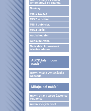
(internetová TV zdarma)
Novinky
MIS 1 zábava
MIS 2 vzdělání
MIS 3 publicist.
MIS 4 lokální
Audia hudební
Audia mluvená
Naše další internetové
televize zdarma...
ABCD.fatym.com
nabízí:
Hlavní strana vyhledávače
Abeceda
Milujte se! nabízí:
Hlavní strana webu časopisu
Milujte se!
Archiv vyšlých čísel