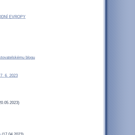
ODNÍ EVROPY
estovatelskému blogu
27. 6. 2023
20.05.2023)
e
(17.04.2023)