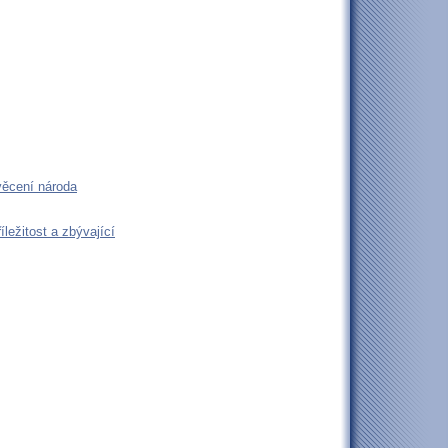
věcení národa
ležitost a zbývající