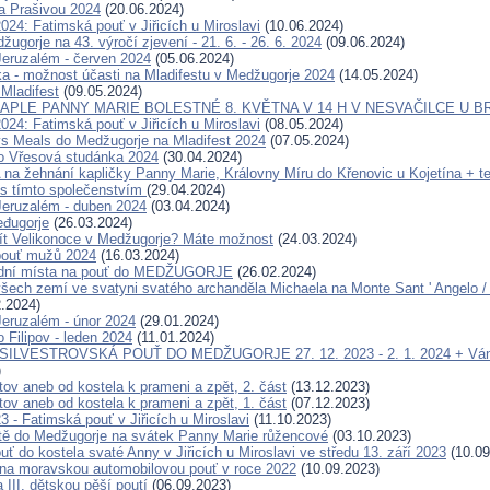
a Prašivou 2024
(20.06.2024)
024: Fatimská pouť v Jiřicích u Miroslavi
(10.06.2024)
ugorje na 43. výročí zjevení - 21. 6. - 26. 6. 2024
(09.06.2024)
eruzalém - červen 2024
(05.06.2024)
ka - možnost účasti na Mladifestu v Medžugorje 2024
(14.05.2024)
 Mladifest
(09.05.2024)
APLE PANNY MARIE BOLESTNÉ 8. KVĚTNA V 14 H V NESVAČILCE U B
024: Fatimská pouť v Jiřicích u Miroslavi
(08.05.2024)
s Meals do Medžugorje na Mladifest 2024
(07.05.2024)
o Vřesová studánka 2024
(30.04.2024)
 žehnání kapličky Panny Marie, Královny Míru do Křenovic u Kojetína + te
s tímto společenstvím
(29.04.2024)
eruzalém - duben 2024
(03.04.2024)
đugorje
(26.03.2024)
ít Velikonoce v Medžugorje? Máte možnost
(24.03.2024)
pouť mužů 2024
(16.03.2024)
ední místa na pouť do MEDŽUGORJE
(26.02.2024)
šech zemí ve svatyni svatého archanděla Michaela na Monte Sant ' Angelo / G
.2024)
eruzalém - únor 2024
(29.01.2024)
 Filipov - leden 2024
(11.01.2024)
 SILVESTROVSKÁ POUŤ DO MEDŽUGORJE 27. 12. 2023 - 2. 1. 2024 + Ván
)
tov aneb od kostela k prameni a zpět, 2. část
(13.12.2023)
tov aneb od kostela k prameni a zpět, 1. část
(07.12.2023)
23 - Fatimská pouť v Jiřicích u Miroslavi
(11.10.2023)
tě do Medžugorje na svátek Panny Marie růžencové
(03.10.2023)
ť do kostela svaté Anny v Jiřicích u Miroslavi ve středu 13. září 2023
(10.09
a moravskou automobilovou pouť v roce 2022
(10.09.2023)
 III. dětskou pěší poutí
(06.09.2023)