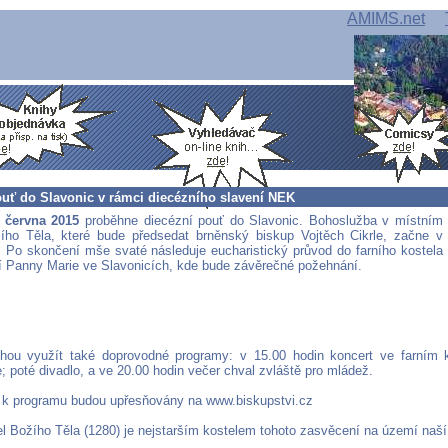
AMIMS.net
ouť do Slavonic v rámci diecézního slavení NEK
. června 2015
proběhne diecézní pouť do Slavonic. Bohoslužba v místním
ího Těla, které bude předsedat brněnský biskup Vojtěch Cikrle, začne v
. Po skončení mše svaté následuje eucharistický průvod do farního kostela
 Panny Marie ve Slavonicích, kde bude závěrečné požehnání.
hou využít také doprovodné programy: v 15.00 hodin koncert ve farním 
; poté divadlo, a ve 20.00 hodin večer chval zvláště pro mládež.
 k programu budou upřesňovány na www.biskupstvi.cz
el Božího Těla (1280) je nejstarším kostelem tohoto zasvěcení na území naší 