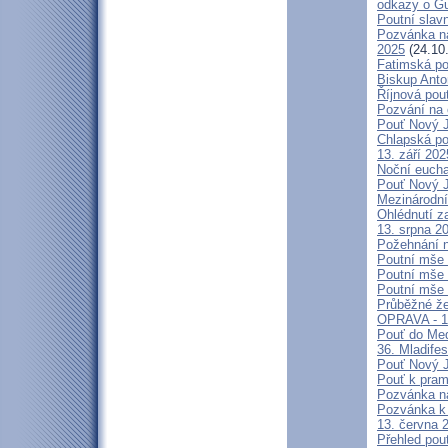
odkazy o G
Poutní slavn
Pozvánka na
2025
(24.10
Fatimská po
Biskup Anto
Říjnová pou
Pozvání na 
Pouť Nový J
Chlapská po
13. září 20
Noční eucha
Pouť Nový J
Mezinárodní
Ohlédnutí z
13. srpna 2
Požehnání n
Poutní mše 
Poutní mše 
Poutní mše 
Průběžné že
OPRAVA - 13
Pouť do Med
36. Mladifes
Pouť Nový J
Pouť k pra
Pozvánka n
Pozvánka k 
13. června 
Přehled pout