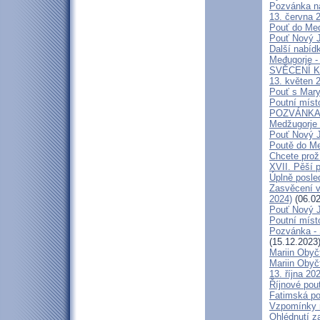
Pozvánka n
13. června 2
Pouť do Medž
Pouť Nový J
Další nabíd
Međugorje -
SVĚCENÍ K
13. květen 2
Pouť s Mary
Poutní míst
POZVÁNKA na
Medžugorje 
Pouť Nový J
Poutě do Me
Chcete prož
XVII. Pěší 
Úplně posl
Zasvěcení v
2024)
(06.02
Pouť Nový J
Poutní místo
Pozvánka -
(15.12.2023
Mariin Obyč
Mariin Obyč
13. října 20
Říjnové pou
Fatimská pou
Vzpomínky n
Ohlédnutí za