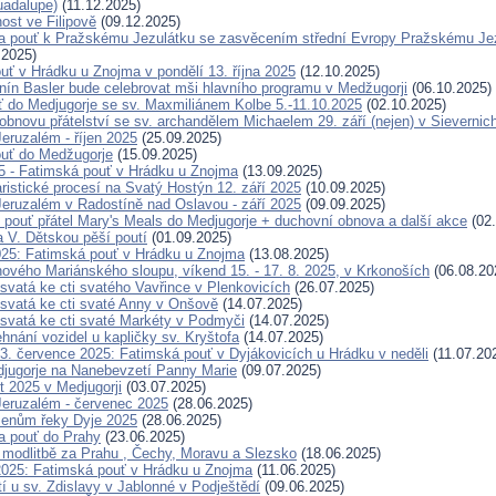
uadalupe)
(11.12.2025)
ost ve Filipově
(09.12.2025)
 pouť k Pražskému Jezulátku se zasvěcením střední Evropy Pražskému Jezu
.2025)
uť v Hrádku u Znojma v pondělí 13. října 2025
(12.10.2025)
nín Basler bude celebrovat mši hlavního programu v Medžugorji
(06.10.2025)
ť do Medjugorje se sv. Maxmiliánem Kolbe 5.-11.10.2025
(02.10.2025)
obnovu přátelství se sv. archandělem Michaelem 29. září (nejen) v Sievernic
eruzalém - říjen 2025
(25.09.2025)
uť do Medžugorje
(15.09.2025)
25 - Fatimská pouť v Hrádku u Znojma
(13.09.2025)
ristické procesí na Svatý Hostýn 12. září 2025
(10.09.2025)
eruzalém v Radostíně nad Oslavou - září 2025
(09.09.2025)
 pouť přátel Mary's Meals do Medjugorje + duchovní obnova a další akce
(02.
a V. Dětskou pěší poutí
(01.09.2025)
025: Fatimská pouť v Hrádku u Znojma
(13.08.2025)
ového Mariánského sloupu, víkend 15. - 17. 8. 2025, v Krkonoších
(06.08.20
svatá ke cti svatého Vavřince v Plenkovicích
(26.07.2025)
svatá ke cti svaté Anny v Onšově
(14.07.2025)
svatá ke cti svaté Markéty v Podmyči
(14.07.2025)
hnání vozidel u kapličky sv. Kryštofa
(14.07.2025)
. července 2025: Fatimská pouť v Dyjákovicích u Hrádku v neděli
(11.07.20
jugorje na Nanebevzetí Panny Marie
(09.07.2025)
t 2025 v Medjugorji
(03.07.2025)
eruzalém - červenec 2025
(28.06.2025)
menům řeky Dyje 2025
(28.06.2025)
a pouť do Prahy
(23.06.2025)
modlitbě za Prahu , Čechy, Moravu a Slezsko
(18.06.2025)
2025: Fatimská pouť v Hrádku u Znojma
(11.06.2025)
í u sv. Zdislavy v Jablonné v Podještědí
(09.06.2025)