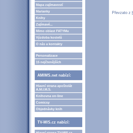
Mapa zajímavostí
Marianky
Převzato z
Knihy
Zajímavé...
Mimo oblast FATYMu
Výzdoba kostelů
O nás a kontakty
Personalizace
15 nejčtenějších
AMIMS.net nabízí:
Hlavní strana apoštolát
A.M.I.M.S.
Knihovna on-line
Comicsy
Objednávky knih
TV-MIS.cz nabízí:
Hlavní strana TV-MIS.cz