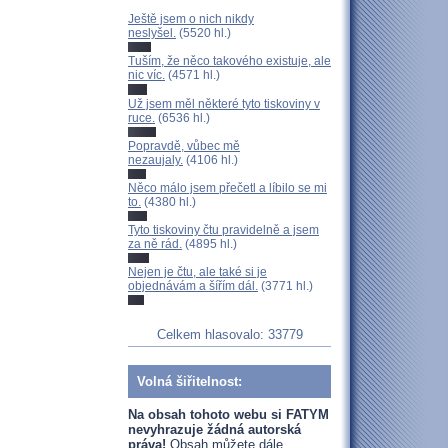
Ještě jsem o nich nikdy
neslyšel.
(5520 hl.)
Tuším, že něco takového existuje, ale
nic víc.
(4571 hl.)
Už jsem měl některé tyto tiskoviny v
ruce.
(6536 hl.)
Popravdě, vůbec mě
nezaujaly.
(4106 hl.)
Něco málo jsem přečetl a líbilo se mi
to.
(4380 hl.)
Tyto tiskoviny čtu pravidelně a jsem
za ně rád.
(4895 hl.)
Nejen je čtu, ale také si je
objednávám a šířím dál.
(3771 hl.)
Celkem hlasovalo: 33779
Volná šiřitelnost:
Na obsah tohoto webu si FATYM
nevyhrazuje žádná autorská
práva!
Obsah můžete dále