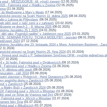
a pouť - MEDŽUGORJE- 44. výročí zjevení
(12.05.2025)
2025 - Fatimská pouť v Hrádku u Znojma
(12.05.2025)
mova
(21.04.2025)
t do Medžugorje s Mary’s Meals
(17.04.2025)
ristické procesí na Svatý Hostýn 11. dubna 2025
(08.04.2025)
odin z Lukova do Přibyslavic
(06.04.2025)
neb pěší pouť v naší zemi a v zahraničí
(23.02.2025)
žugorje ve dnech 2. - 8. března 2025
(08.02.2025)
žskému Jezulátku 25.1.2025
(24.01.2025)
 dětí jako „Poutníků naděje“ v Jubilejním roce 2025
(23.01.2025)
E: SEMINÁŘ PŮSTU, TICHA A MODLITBY - pozvání
(08.01.2025)
Medžugorji 2024
(27.12.2024)
skému Jezulátku dne 23. listopadu 2024 s Mons. Antonínem Baslerem - Zas
2.11.2024)
ristické procesí na Svatý Hostýn 25. října 2024
(21.10.2024)
- říjnová pouť mužů s P. Šebestiánem Smrčinou OFM - využijte jedinečnou pří
(17.10.2024)
024 v 16 hodin: Fatimská pouť v Dyjákovicích
(09.10.2024)
24 - Fatimská pouť v Hrádku u Znojma
(11.09.2024)
a IV. dětskou pěší poutí
(08.09.2024)
eruzalém - září 2024
(03.09.2024)
outní slavnost v Rybnicích - Horní Dunajovice
(31.08.2024)
ovy poutního domu v Žarošicích
(25.08.2024)
ouť v Žarošicích
(25.08.2024)
a u Matky Boží v Žarošicích 2024
(25.08.2024)
24: Fatimská pouť v Jiřicích u Miroslavi
(11.08.2024)
ěší pouť ze Štítar do Vranova nad Dyjí
(29.07.2024)
- Fatimská pouť v Jiřicích u Miroslavi
(11.07.2024)
rameni řeky Dyje
(01.07.2024)
ějská pouť v Mikulčicích
(01.07.2024)