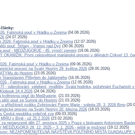
 články:
026: Fatimská pouť v Hrádku u Znojma
(04.08.2026)
026
(24.07.2026)
e 2026: Fatimská pouť v Hrádku u Znojma
(12.07.2026)
ěší pouť: Štítary - Vranov nad Dyjí
(30.06.2026)
a pouť - MEDŽUGORJE - 45. výročí zjevení
(19.06.2026)
OKAMŽIK: První celosvětové mariánské procesí v dějinách Církve! 13. če
)
2026: Fatimská pouť v Hrádku u Znojma
(09.06.2026)
ristické procesí na Svatý Hostýn 29. května 2026
(28.05.2026)
FATYMu do Hostimi
(23.05.2026)
e Stanislavem Přibylem do Jablonného
(16.05.2026)
2026 - Fatimská pouť v Hrádku u Znojma
(12.05.2026)
 - odprošování, velebení, modlitby, Svatá hodinka, požehnání Eucharistií v
Klobouk 24.4.2026
(24.04.2026)
a květnovou pouť do Medžugorje,
(21.03.2026)
 pěší pouť ze Šumné do Hostimi
(21.03.2026)
 u příležitosti svátku Zvěstování Panny Marie - sobota 28. 3. 2026 Brno
(20.0
ristické procesí na Svatý Hostýn 20. března 2026
(18.03.2026)
s Česká republika srdečně zve
(09.03.2026)
ÍRU v Brně - už 25.2.2026
(23.02.2026)
 za nenarozené děti 27. prosince 2025 v Praze s biskupem Antonínem Basl
MEDŽUGORJI 28. 12. 2025 – 3. 1. 2026 - ještě je možnost
(19.12.2025)
eisovi: NEZAPOMENUTELNÁ NÁVŠTĚVA POUTNÍHO MÍSTA GUADALUPE V 