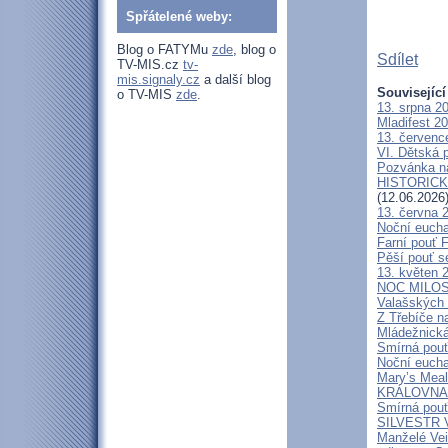
Spřátelené weby:
Blog o FATYMu
zde
, blog o
Sdílet
TV-MIS.cz
tv-
mis.signaly.cz
a další blog
Související
o TV-MIS
zde
.
13. srpna 2
Mladifest 2
13. červenc
VI. Dětská p
Pozvánka n
HISTORICKÝ 
(12.06.2026
13. června 
Noční eucha
Farní pouť 
Pěší pouť s
13. květen 
NOC MILOSTÍ
Valašských 
Z Třebíče n
Mládežnická
Smírná pouť
Noční eucha
Mary’s Meal
KRÁLOVNA M
Smírná pouť
SILVESTR V 
Manželé V