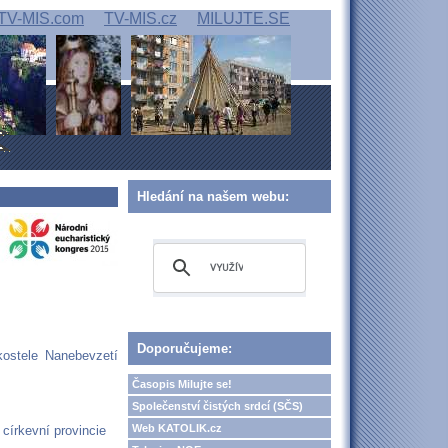
TV-MIS.com
TV-MIS.cz
MILUJTE.SE
Hledání na našem webu:
Doporučujeme:
kostele Nanebevzetí
Časopis Milujte se!
Společenství čistých srdcí (SČS)
Web KATOLIK.cz
církevní provincie