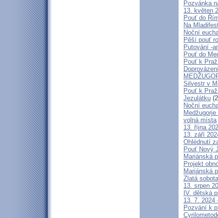
Pozvánka n
13. květen 
Pouť do Ří
Na Mladifes
Noční eucha
Pěší pouť r
Putování -a
Pouť do Med
Pouť k Pra
Doprovázení
MEDŽUGORJ
Silvestr v 
Pouť k Praž
Jezulátku
(2
Noční eucha
Medžugorje 
volná místa
13. října 2
13. září 20
Ohlédnutí z
Pouť Nový J
Mariánská p
Projekt obn
Mariánská p
Zlatá sobot
13. srpen 20
IV. dětská p
13. 7. 2024 
Pozvání k p
Cyrilometod