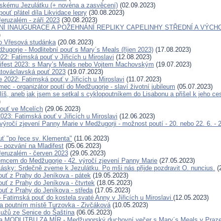
skému Jezulátku (+ novéna a zasvěcení)
(02.09.2023)
pouť přátel díla Likvidace lepry
(30.08.2023)
eruzalém - září 2023
(30.08.2023)
Í INAUGURACE A POŽEHNÁNÍ REPLIKY CAPELINHY STŘEDNÍ A VÝCH
)
o Vřesová studánka
(20.08.2023)
žugorje - Modlitební pouť s Mary´s Meals (říjen 2023)
(17.08.2023)
22: Fatimská pouť v Jiřicích u Miroslavi
(12.08.2023)
ifest 2023: s Mary’s Meals nebo Vojtem Machovským
(19.07.2023)
továclavská pouť 2023
(19.07.2023)
 2022: Fatimská pouť v Jiřicích u Miroslavi
(11.07.2023)
c - organizátor poutí do Medžugorje - slaví životní jubileum
(05.07.2023)
íš, aneb jak jsem se setkal s cyklopoutníkem do Lisabonu a přišel k jeho c
)
ouť ve Mcelích
(29.06.2023)
023: Fatimská pouť v Jiřicích u Miroslavi
(12.06.2023)
 výročí zjevení Panny Marie v Medžugorji - možnost poutí - 20. nebo 22. 6. - 
ť "po řece sv. Klementa"
(11.06.2023)
- pozvání na Mladifest
(05.06.2023)
eruzalém - červen 2023
(29.05.2023)
cem do Medžugorje - 42. výročí zjevení Panny Marie
(27.05.2023)
ásky: Srdečně zveme k Jezulátku. Po mši nás přijde pozdravit O. nuncius.
(
ouť z Prahy do Jeníkova - pátek
(19.05.2023)
ouť z Prahy do Jeníkova - čtvrtek
(18.05.2023)
ouť z Prahy do Jeníkova - středa
(17.05.2023)
- Fatimská pouť do kostela svaté Anny v Jiřicích u Miroslavi
(12.05.2023)
na poutním místě Turzovka - Zivčáková
(10.05.2023)
užů ze Senice do Šaštína
(06.05.2023)
a MODLITBU ZA MÍR - Medžugorský duchovní večer s Mary´s Meals v Praz