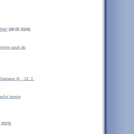
RNA!
(08.05.2024)
rmíny poutí do
argano (4. - 12. 2.
oční termín
.2023)