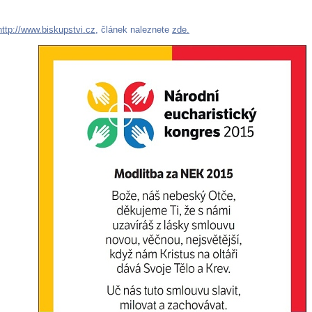
http://www.biskupstvi.cz
, článek naleznete
zde.