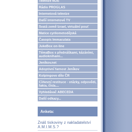
Televize NOE
Rádio PROGLAS
Internetová televize
Další internetové TV
Svatá země Izrael, virtuální pouť
Matice cyrilometodějská
Časopis Immaculata
JukeBox on-line
TémaBox s přednáškami, kázáními,
audioknihami...
Jeníkov.net
Adoptivní farnost Jeníkov
Kolpingovo dílo ČR
Církevní restituce - otázky, odpovědi,
fakta, čísla....
Vyhledávač ABECEDA
Další odkazy...
Anketa:
Znáš tiskoviny z nakladatelství
A.M.I.M.S.?