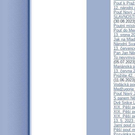
Pouť k Praž
12. národní 
Pouť Nový J
SLAVNOSTN
(30.08.2023
Poutní míst
Pouť do Med
13. srpna 20
Jak na Mlad
Národní Sva
13. července
Pan Jan Něme
To nevymysl
(05.07.2023
Mariánská p
13. června 2
Prožijte 42.
(11.06.2023)
Vodácká pou
Medžugorje 
Pouť Nový J
S panem Něm
Dvě Srdce L
XIX. Pěší p
XIX. Pěší p
XIX. Pěší p
13. 5. 2023 
Jarní pouť 
Pěší pouť m
Pozvánka n