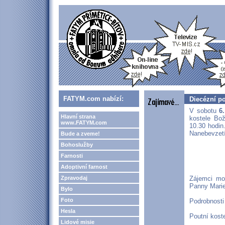
FATYM.com nabízí:
Diecézní p
V sobotu
6
Hlavní strana
kostele Bož
www.FATYM.com
10.30 hodin
Nanebevzetí
Bude a zveme!
Bohoslužby
Farnosti
Adoptivní farnost
Zpravodaj
Zájemci mo
Panny Marie
Bylo
Foto
Podrobnosti
Hesla
Poutní kost
Lidové misie