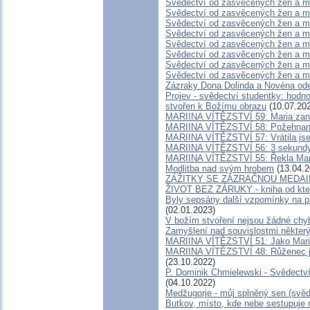
Svědectví od zasvěcených žen a m
Svědectví od zasvěcených žen a m
Svědectví od zasvěcených žen a m
Svědectví od zasvěcených žen a m
Svědectví od zasvěcených žen a m
Svědectví od zasvěcených žen a m
Svědectví od zasvěcených žen a m
Svědectví od zasvěcených žen a m
Zázraky Dona Dolinda a Novéna ode
Projev - svědectví studentky: hodno
stvořen k Božímu obrazu
(10.07.20
MARIINA VÍTĚZSTVÍ 59: Maria zanec
MARIINA VÍTĚZSTVÍ 58: Požehnaná 
MARIINA VÍTĚZSTVÍ 57: Vrátila jse
MARIINA VÍTĚZSTVÍ 56: 3 sekundy z
MARIINA VÍTĚZSTVÍ 55: Řekla Marii
Modlitba nad svým hrobem
(13.04.2
ZÁŽITKY SE ZÁZRAČNOU MEDA
ŽIVOT BEZ ZÁRUKY - kniha od kter
Byly sepsány další vzpomínky na p
(02.01.2023)
V božím stvoření nejsou žádné chy
Zamyšlení nad souvislostmi někter
MARIINA VÍTĚZSTVÍ 51: Jako Marii
MARIINA VÍTĚZSTVÍ 48: Růženec je
(23.10.2022)
P. Dominik Chmielewski - Svědectví
(04.10.2022)
Medžugorje - můj splněný sen (svěd
Butkov, místo, kde nebe sestupuje