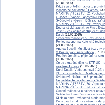
(22.01.2026)
Když sen o Ježíši naprosto proměn
jednoho ze zakladatelů Hamásu
(30
MARIINA VÍTĚZSTVÍ 82: Pochybují
O Josefu Švábovi - apoštolovi Pra
Svědectví z vězení - Bůh zachraňuj
MARIINA VÍTĚZSTVÍ 79: Přežily ún
Eucharistický zázrak ve Finca Beta
Josef Vlček očima ošetřující stude
Dárek
(18.09.2025)
Svědectví manželky o Boží lásce a
Pohled na spor na Katolické teologi
(24.08.2025)
Andrea Bocelli: Můj život bez víry b
V Božím plánu není náhoda
(07.07.
Postřeh čtenářky: přijímání na ruk
(03.07.2025)
Co se skutečně děje na KTF UK – sv
akademický spor
(16.06.2025)
Karol Dučák: Věda poznává Ježíše Kri
21. září - svědectví z Medžugorje o
Svědectví: Nešťastné 6. přikázán
Nepředstavitelná síla půstu - Svěd
MARIINA VÍTĚZSTVÍ 76: Vzpoura a o
MARIINA VÍTĚZSTVÍ 74: Zázrak set
Osobní svědectví o nalezení oprav
Svědectví Tima Cashmora o tetován
Klinická smrt - svědectví o síle mod
Dopisování s lidmi ve vězení - dar p
Knižní novinky z Nakladatelství Fl