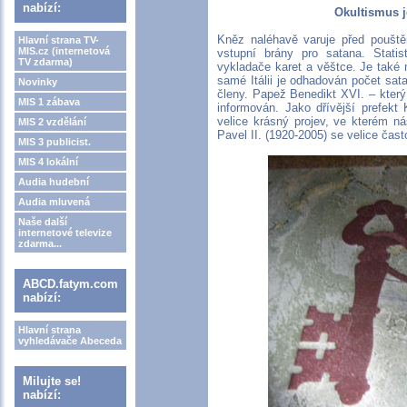
nabízí:
Okultismus j
Kněz naléhavě varuje před pouště
Hlavní strana TV-
MIS.cz (internetová
vstupní brány pro satana. Statist
TV zdarma)
vykladače karet a věštce. Je také
samé Itálii je odhadován počet sat
Novinky
členy. Papež Benedikt XVI. – který
MIS 1 zábava
informován. Jako dřívější prefekt 
velice krásný projev, ve kterém n
MIS 2 vzdělání
Pavel II. (1920-2005) se velice čast
MIS 3 publicist.
MIS 4 lokální
Audia hudební
Audia mluvená
Naše další
internetové televize
zdarma...
ABCD.fatym.com
nabízí:
Hlavní strana
vyhledávače Abeceda
Milujte se!
nabízí: