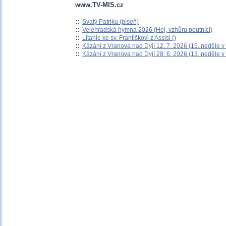
www.TV-MIS.cz
::
Svatý Patriku (píseň)
::
Velehradská hymna 2026 (Hej, vzhůru poutníci)
::
Litanie ke sv. Františkovi z Assisi ()
::
Kázání z Vranova nad Dyjí 12. 7. 2026 (15. neděle v
::
Kázání z Vranova nad Dyjí 28. 6. 2026 (13. neděle v