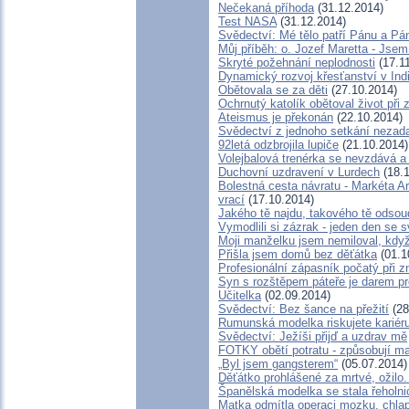
Nečekaná příhoda
(31.12.2014)
Test NASA
(31.12.2014)
Svědectví: Mé tělo patří Pánu a P
Můj příběh: o. Jozef Maretta - Jsem 
Skryté požehnání neplodnosti
(17.1
Dynamický rozvoj křesťanství v Indi
Obětovala se za děti
(27.10.2014)
Ochrnutý katolík obětoval život při 
Ateismus je překonán
(22.10.2014)
Svědectví z jednoho setkání nezad
92letá odzbrojila lupiče
(21.10.2014)
Volejbalová trenérka se nevzdává a 
Duchovní uzdravení v Lurdech
(18.1
Bolestná cesta návratu - Markéta Ar
vrací
(17.10.2014)
Jakého tě najdu, takového tě odsou
Vymodlili si zázrak - jeden den se
Moji manželku jsem nemiloval, když
Přišla jsem domů bez děťátka
(01.1
Profesionální zápasník počatý při z
Syn s rozštěpem páteře je darem pr
Učitelka
(02.09.2014)
Svědectví: Bez šance na přežití
(28
Rumunská modelka riskujete kariéru 
Svědectví: Ježíši přijď a uzdrav mě
FOTKY obětí potratu - způsobují m
„Byl jsem gangsterem“
(05.07.2014)
Děťátko prohlášené za mrtvé, ožilo
Španělská modelka se stala řeholni
Matka odmítla operaci mozku, chla