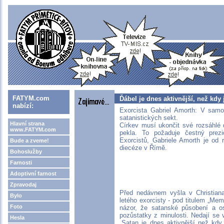
FATYM.com
Ďábel je dnes aktivnější, než kdy 
nabízí:
Exorcista Gabriel Amorth: V samo
satanistických sekt.
Hlavní strana
Církev musí ukončit své rozsáhlé 
www.FATYM.com
pekla. To požaduje čestný prezi
Exorcistů, Gabriele Amorth je od 
Bude a zveme!
diecéze v Římě.
Bohoslužby
Farnosti
Adoptivní farnost
Zpravodaj
Před nedávnem vyšla v Christiana
Bylo
letého exorcisty - pod titulem „Mem
Foto
názor, že satanské působení a o
pozůstatky z minulosti. Nedají se
Hesla
„Satan je dnes aktivnější než kdy