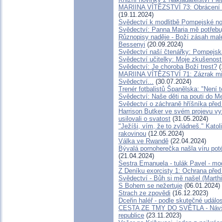
MARIINA VÍTĚZSTVÍ 73: Obrácení p
(19.11.2024)
Svědectví k modlitbě Pompejské no
Svědectví: Panna Maria mě potřebu
Různopisy naděje - Boží zásah malé
Bessenyi
(20.09.2024)
Svědectví naší čtenářky: Pompejská
Svědectví učitelky: Moje zkušenost 
Svědectví: Je choroba Boží trest?
(
MARIINA VÍTĚZSTVÍ 71: Zázrak mil
Svědectví...
(30.07.2024)
Trenér fotbalistů Španělska: "Není to
Svědectví: Naše děti na pouti do 
Svědectví o záchraně hříšníka pře
Harrison Butker ve svém projevu vyz
usilovali o svatost
(31.05.2024)
"Ježíši, vím, že to zvládneš." Katol
rakovinou
(12.05.2024)
Válka ve Rwandě
(22.04.2024)
Bývalá pornoherečka našla víru poté
(21.04.2024)
Sestra Emanuela - tulák Pavel - mo
Z Deníku exorcisty 1: Ochrana př
Svědectví - Bůh si mě našel (Marth
S Bohem se nežertuje
(06.01.2024)
Strach ze zpovědi
(16.12.2023)
Dceřin haléř - podle skutečné událo
CESTA ZE TMY DO SVĚTLA - Návště
republice
(23.11.2023)