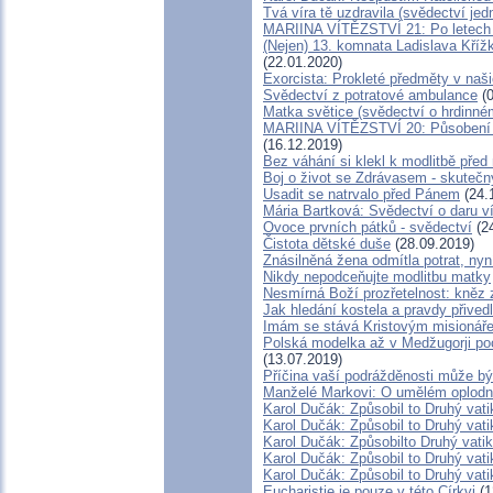
Tvá víra tě uzdravila (svědectví je
MARIINA VÍTĚZSTVÍ 21: Po letech v
(Nejen) 13. komnata Ladislava Křížk
(22.01.2020)
Exorcista: Prokleté předměty v na
Svědectví z potratové ambulance
(0
Matka světice (svědectví o hrdinné
MARIINA VÍTĚZSTVÍ 20: Působení M
(16.12.2019)
Bez váhání si klekl k modlitbě pře
Boj o život se Zdrávasem - skutečn
Usadit se natrvalo před Pánem
(24.
Mária Bartková: Svědectví o daru v
Ovoce prvních pátků - svědectví
(24
Čistota dětské duše
(28.09.2019)
Znásilněná žena odmítla potrat, nyn
Nikdy nepodceňujte modlitbu matky
Nesmírná Boží prozřetelnost: kněz z
Jak hledání kostela a pravdy přived
Imám se stává Kristovým misionář
Polská modelka až v Medžugorji poc
(13.07.2019)
Příčina vaší podrážděnosti může být
Manželé Markovi: O umělém oplodněn
Karol Dučák: Způsobil to Druhý vat
Karol Dučák: Způsobil to Druhý vati
Karol Dučák: Způsobilto Druhý vatik
Karol Dučák: Způsobil to Druhý vati
Karol Dučák: Způsobil to Druhý vati
Eucharistie je pouze v této Církvi
(1