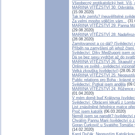
Všeobecný protikatolický hejt. Víš
MARIINA VÍTĚZSTVÍ 30: Odvrátila j
(15.09.2020)
Tak kdy zemřu? (neuvěřitelné svědec
Za velmi mnoho vděčím vám...
(31.
MARIINA VÍTĚZSTVÍ 29: Panna Mária
(29.08.2020)
MARIINA VÍTĚZSTVÍ 28: Nadpřiroz
(28.08.2020)
Zamilovanost a co dál? (Svědectví 
Příběh na zamyšlení při jehož čten
Svědectví: Díky Medžugorji jsem od
Dá se bez sexu vydržet až do svatb
MARIINA VÍTĚZSTVÍ 26: Škapulíř sm
Online ve světě - svědectví vizioná
Velká zkouška (svědectví)
(28.05.2
MARIINA VÍTĚZSTVÍ 25: Neopustila
Public relations pro Boha - krásné 
Svědectví: Potkal jsem anděla
(09.
MARIINA VÍTĚZSTVÍ 24: Růžence dě
(01.04.2020)
V mém domě buď Královna (svědect
Svědectví: Obrácení lékařů z Lomba
List znásilněné řeholnice matce př
Proč jsem katolík
(06.03.2020)
Neměl jsem se narodit? (svědectví 
Chválím Pannu Marii (svědectví o 
Goran Čurkovič u Svatého Tomáše v
(14.02.2020)
Karol Dučák: Neopustím Katolickou