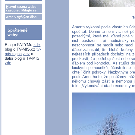
Hlavní strana webu
časopisu Milujte se!
Archiv vyšlých čísel
7
Amorth vykonal podle vlastních úd
Spřátelené
spočítat. Denně to není víc než p
weby:
posedlými, které měl ďábel plně v 
nich postižení trpí medicínsky n
Blog o FATYMu
zde
,
neschopností se modlit nebo moci n
blog o TV-MIS.cz
tv-
ďábel zahnízdil, tím hlubší kořeny 
mis.signaly.cz
a
nejtěžších případech dochází na 
další blog o TV-MIS
prudkostí, že potřebuji šest nebo 
zde
.
ďáblem pod kontrolou. Asistující d
laických pomocníků, účastnili se ta
chtějí činit pokroky. Nezbytným p
podle Amortha to, že postižený můž
někomu chovají zášť a nemohou ji 
řekl: „Vykonávání úřadu exorcisty m