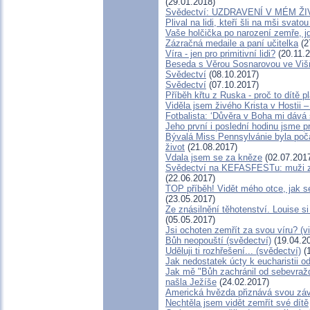
(29.01.2018)
Svědectví: UZDRAVENÍ V MÉM Ž
Plival na lidi, kteří šli na mši svato
Vaše holčička po narození zemře, jd
Zázračná medaile a paní učitelka
(2
Víra - jen pro primitivní lidi?
(20.11.2
Beseda s Věrou Sosnarovou ve Višň
Svědectví
(08.10.2017)
Svědectví
(07.10.2017)
Příběh křtu z Ruska - proč to dítě 
Viděla jsem živého Krista v Hostii –
Fotbalista: ‘Důvěra v Boha mi dává s
Jeho první i poslední hodinu jsme pr
Bývalá Miss Pennsylvánie byla počata
život
(21.08.2017)
Vdala jsem se za kněze
(02.07.201
Svědectví na KEFASFESTu: muži z
(22.06.2017)
TOP příběh! Vidět mého otce, jak s
(23.05.2017)
Ze znásilnění těhotenství. Louise si
(05.05.2017)
Jsi ochoten zemřít za svou víru? (v
Bůh neopouští (svědectví)
(19.04.2
Uděluji ti rozhřešení... (svědectví)
(1
Jak nedostatek úcty k eucharistii od
Jak mě "Bůh zachránil od sebevraž
našla Ježíše
(24.02.2017)
Americká hvězda přiznává svou závis
Nechtěla jsem vidět zemřít své dítě