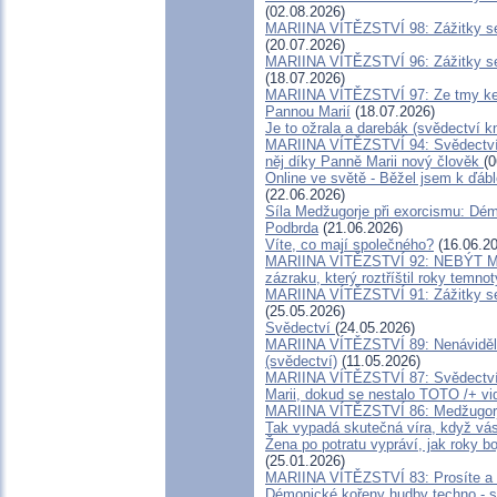
(02.08.2026)
MARIINA VÍTĚZSTVÍ 98: Zážitky se
(20.07.2026)
MARIINA VÍTĚZSTVÍ 96: Zážitky se
(18.07.2026)
MARIINA VÍTĚZSTVÍ 97: Ze tmy ke 
Pannou Marií
(18.07.2026)
Je to ožrala a darebák (svědectví k
MARIINA VÍTĚZSTVÍ 94: Svědectví A
něj díky Panně Marii nový člověk
(0
Online ve světě - Běžel jsem k ďábl
(22.06.2026)
Síla Medžugorje při exorcismu: Dém
Podbrda
(21.06.2026)
Víte, co mají společného?
(16.06.20
MARIINA VÍTĚZSTVÍ 92: NEBÝT M
zázraku, který roztříštil roky temnot
MARIINA VÍTĚZSTVÍ 91: Zážitky se
(25.05.2026)
Svědectví
(24.05.2026)
MARIINA VÍTĚZSTVÍ 89: Nenáviděla 
(svědectví)
(11.05.2026)
MARIINA VÍTĚZSTVÍ 87: Svědectví o
Marii, dokud se nestalo TOTO /+ vi
MARIINA VÍTĚZSTVÍ 86: Medžugorje
Tak vypadá skutečná víra, když vás
Žena po potratu vypráví, jak roky b
(25.01.2026)
MARIINA VÍTĚZSTVÍ 83: Prosíte a n
Démonické kořeny hudby techno - s