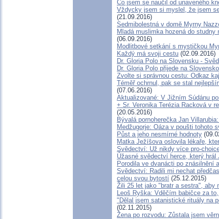
Co jsem se naučil od unaveného kně
Vždycky jsem si myslel, že jsem se
(21.09.2016)
Sedmibolestná v domě Myrny Nazz
Mladá muslimka hozená do studny na
(06.09.2016)
Modlitbové setkání s mystičkou My
Každý má svoji cestu
(02.09.2016)
Dr. Gloria Polo na Slovensku - Svě
Dr. Gloria Polo přijede na Slovensko
Zvolte si správnou cestu: Odkaz ka
Téměř ochrnul, pak se stal nejlepší
(07.06.2016)
Aktualizované: V Jižním Súdánu pos
+ Sr. Veronika Terézia Racková v r
(20.05.2016)
Bývalá pornoherečka Jan Villarubia:
Medžugorje: Oáza v poušti tohoto s
Půst a jeho nesmírné hodnoty
(09.0
Matka Ježíšova oslovila lékaře, kte
Svědectví: Už nikdy více pro-choice
Úžasné svědectví herce, který hrál 
Porodila ve dvanácti po znásilnění a
Svědectví: Radili mi nechat předča
celou svou bytostí
(25.12.2015)
Žili 25 let jako "bratr a sestra", ab
Leoš Ryška: Vděčím babičce za to, 
"Dělal jsem satanistické rituály na 
(02.11.2015)
Žena po rozvodu: Zůstala jsem věr