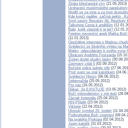
Ztráta křesťanské víry
(21.05.2013)
Uzdravení muslimského parašutisty
Modlil se za mne a za moji dcerušk
Kde končí naděje, začíná peklo...K
Smrt sestry Resoluty (bl. Restituty
Talkshow Cesta k andělům
(12.01.2
Babi, kolik vlastně ti je let?
(12.01.2
Fejeton novoroční aneb Matka Boží 
(11.01.2013)
Opožděné interview s Matkou chu
Svědectví ze školního výletu na M
Matko, odevzdávám ti svého syna
(
Obrácení Andrého Frossarda
(15.10
Získej druhé skutky lásky
(30.09.20
Zajímavý citát 5
(02.09.2012)
Božské srdce splnilo slib
(27.06.201
Proč jsem se stal katolíkem
(24.06.
Svědectví Honzy
(06.06.2012)
Sebevražda
(25.05.2012)
Pro nás
(16.05.2012)
Důkaz, že EXISTUJE
(13.05.2012)
Boží milosrdenství v mé duši
(28.04
Zázrak korporálu
(25.04.2012)
HIV-Příběh
(23.04.2012)
Viktorie
(12.04.2012)
Utonulý symbol 20. století
(11.04.20
Podivuhodná Boží znamení
(09.04.
Na svatého Prokopa
(02.04.2012)
Jsem katolík
(31.03.2012)
Víra, naděje, láska
(20.03.2012)