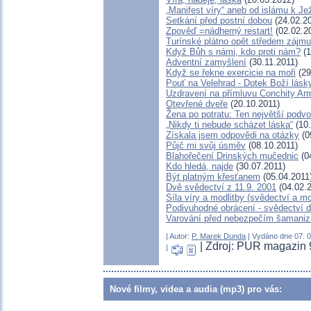
„Manifest víry“ aneb od islámu k Jež
Setkání před postní dobou
(24.02.2
Zpověď =nádherný restart!
(02.02.2
Turínské plátno opět středem zájm
Když Bůh s námi, kdo proti nám?
(1
Adventní zamyšlení
(30.11.2011)
Když se řekne exercicie na moři
(29
Pouť na Velehrad - Dotek Boží lásk
Uzdravení na přímluvu Conchity Ar
Otevřené dveře
(20.10.2011)
Žena po potratu: Ten největší podvo
„Nikdy ti nebude scházet láska“
(10.
Získala jsem odpovědi na otázky
(0
Půjč mi svůj úsměv
(08.10.2011)
Blahořečení Drinských mučednic
(0
Kdo hledá, najde
(30.07.2011)
Být platným křesťanem
(05.04.2011
Dvě svědectví z 11.9. 2001
(04.02.2
Síla víry a modlitby (svědectví a m
Podivuhodné obrácení - svědectví d
Varování před nebezpečím šamaniz
| Autor:
P. Marek Dunda
| Vydáno dne 07. 0
| Zdroj: PUR magazin 9
|
Nové filmy, videa a audia (mp3) pro vás: