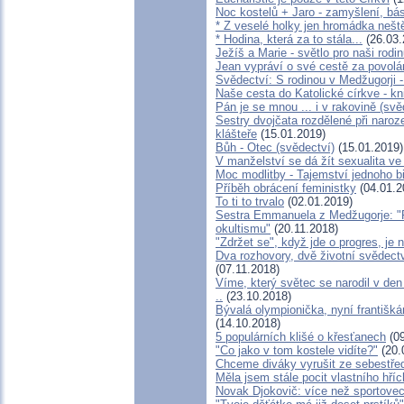
Noc kostelů + Jaro - zamyšlení, bá
* Z veselé holky jen hromádka nešt
* Hodina, která za to stála...
(26.03.
Ježíš a Marie - světlo pro naši rodi
Jean vypráví o své cestě za povol
Svědectví: S rodinou v Medžugorji 
Naše cesta do Katolické církve - kn
Pán je se mnou ... i v rakovině (svě
Sestry dvojčata rozdělené při naro
klášteře
(15.01.2019)
Bůh - Otec (svědectví)
(15.01.2019)
V manželství se dá žít sexualita v
Moc modlitby - Tajemství jednoho b
Příběh obrácení feministky
(04.01.2
To ti to trvalo
(02.01.2019)
Sestra Emmanuela z Medžugorje: "P
okultismu"
(20.11.2018)
"Zdržet se", když jde o progres, je 
Dva rozhovory, dvě životní svědect
(07.11.2018)
Víme, který světec se narodil v de
..
(23.10.2018)
Bývalá olympionička, nyní františká
(14.10.2018)
5 populárních klišé o křesťanech
(09
"Co jako v tom kostele vidíte?"
(20.
Chceme diváky vyrušit ze sebestře
Měla jsem stále pocit vlastního hří
Novak Djokovič: více než sportove