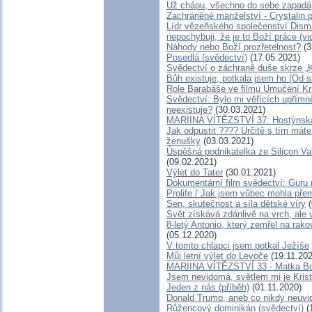
Už chápu, všechno do sebe zapadá
Zachráněné manželství - Crystalin p
Lídr vězeňského společenství Dism
nepochybuji, že je to Boží práce (vi
Náhody nebo Boží prozřetelnost?
(3
Posedlá (svědectví)
(17.05.2021)
Svědectví o záchraně duše skrze „
Bůh existuje, potkala jsem ho (Od s
Role Barabáše ve filmu Umučení Kri
Svědectví: Bylo mi věřících upřímně
neexistuje?
(30.03.2021)
MARIINA VÍTĚZSTVÍ 37: Hostýnská
Jak odpustit ???? Určitě s tím mát
ženušky
(03.03.2021)
Úspěšná podnikatelka ze Silicon Va
(09.02.2021)
Výlet do Tater
(30.01.2021)
Dokumentární film svědectví: Guru
Prolife / Jak jsem vůbec mohla přem
Sen, skutečnost a síla dětské víry
(
Svět získává zdánlivě na vrch, ale 
8-letý Antonio, který zemřel na rak
(05.12.2020)
V tomto chlapci jsem potkal Ježíše
Můj letní výlet do Levoče
(19.11.202
MARIINA VÍTĚZSTVÍ 33 - Matka Bož
Jsem nevidomá, světlem mi je Krist
Jeden z nás (příběh)
(01.11.2020)
Donald Trump, aneb co nikdy neuvidít
Růžencový dominikán (svědectví)
(