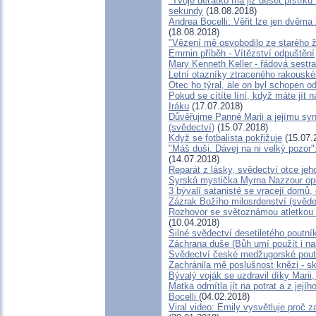
"Tvoje děťátko má již deset prstíků
sekundy
(18.08.2018)
Andrea Bocelli: Věřit lze jen dvěm
(18.08.2018)
"Vězení mě osvobodilo ze starého ž
Emmin příběh - Vítězství odpuštění
Mary Kenneth Keller - řádová sestr
Letní otazníky ztraceného rakousk
Otec ho týral, ale on byl schopen od
Pokud se cítíte líní, když máte jít
Iráku
(17.07.2018)
Důvěřujme Panně Marii a jejímu syno
(svědectví)
(15.07.2018)
Když se fotbalista pokřižuje
(15.07.
"Máš duši. Dávej na ni velký pozor
(14.07.2018)
Reparát z lásky, svědectví otce je
Syrská mystička Myrna Nazzour opě
3 bývalí satanisté se vracejí domů,
Zázrak Božího milosrdenství (svěde
Rozhovor se světoznámou atletkou 
(10.04.2018)
Silné svědectví desetiletého poutní
Záchrana duše (Bůh umí použít i na
Svědectví české medžugorské poutn
Zachránila mě poslušnost knězi - s
Bývalý voják se uzdravil díky Marii
Matka odmítla jít na potrat a z její
Bocelli
(04.02.2018)
Viral video: Emily vysvětluje proč z