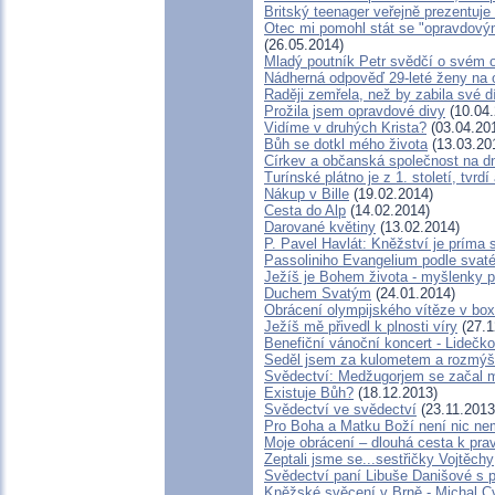
Britský teenager veřejně prezentuje
Otec mi pomohl stát se "opravdov
(26.05.2014)
Mladý poutník Petr svědčí o svém 
Nádherná odpověď 29-leté ženy na o
Raději zemřela, než by zabila své dí
Prožila jsem opravdové divy
(10.04.
Vidíme v druhých Krista?
(03.04.20
Bůh se dotkl mého života
(13.03.20
Církev a občanská společnost na d
Turínské plátno je z 1. století, tvr
Nákup v Bille
(19.02.2014)
Cesta do Alp
(14.02.2014)
Darované květiny
(13.02.2014)
P. Pavel Havlát: Kněžství je príma 
Passoliniho Evangelium podle svat
Ježíš je Bohem života - myšlenky 
Duchem Svatým
(24.01.2014)
Obrácení olympijského vítěze v bo
Ježíš mě přivedl k plnosti víry
(27.1
Benefiční vánoční koncert - Lidečko
Seděl jsem za kulometem a rozmýšlel
Svědectví: Medžugorjem se začal m
Existuje Bůh?
(18.12.2013)
Svědectví ve svědectví
(23.11.2013
Pro Boha a Matku Boží není nic n
Moje obrácení – dlouhá cesta k pra
Zeptali jsme se...sestřičky Vojtěchy
Svědectví paní Libuše Danišové s 
Kněžské svěcení v Brně - Michal Cv