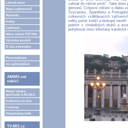
Lidové misie
zahnat do věčné smrti“. Také dnes pl
démonů. Církevní mlčení o ďáblu v
Mapa zajímavostí
Švýcarsko, Španělsko a Portugalsk
Marianky
církevních vzdělávacích zařízení
velký počet kněží a biskupů nevěří
Knihy
jedním z chráněných druhů a exor
Zajímavé...
pohybovat mezi křesťany katolické c
Mimo oblast FATYMu
Výzdoba kostelů
O nás a kontakty
Personalizace
15 nejčtenějších
AMIMS.net
nabízí:
Hlavní strana
apoštolát A.M.I.M.S.
Knihovna on-line
Comicsy
Objednávky knih
TV-MIS.cz