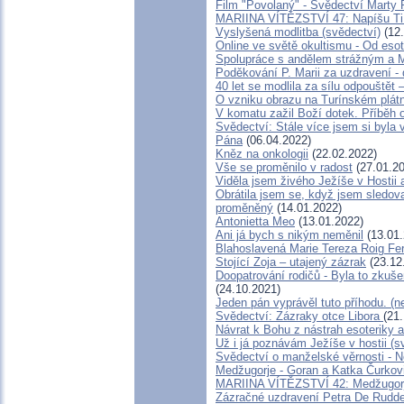
Film "Povolaný" - Svědectví Marty Pr
MARIINA VÍTĚZSTVÍ 47: Napíšu Ti o
Vyslyšená modlitba (svědectví)
(12.
Online ve světě okultismu - Od esote
Spolupráce s andělem strážným a M
Poděkování P. Marii za uzdravení -
40 let se modlila za sílu odpouštět 
O vzniku obrazu na Turínském plá
V komatu zažil Boží dotek. Příběh o
Svědectví: Stále více jsem si byla
Pána
(06.04.2022)
Kněz na onkologii
(22.02.2022)
Vše se proměnilo v radost
(27.01.20
Viděla jsem živého Ježíše v Hostii a
Obrátila jsem se, když jsem sledoval
proměněný
(14.01.2022)
Antonietta Meo
(13.01.2022)
Ani já bych s nikým neměnil
(13.01.
Blahoslavená Marie Tereza Roig Ferr
Stojící Zoja – utajený zázrak
(23.12
Doopatrování rodičů - Byla to zkuš
(24.10.2021)
Jeden pán vyprávěl tuto příhodu. (
Svědectví: Zázraky otce Libora
(21
Návrat k Bohu z nástrah esoteriky 
Už i já poznávám Ježíše v hostii (
Svědectví o manželské věrnosti - N
Medžugorje - Goran a Katka Čurkovič
MARIINA VÍTĚZSTVÍ 42: Medžugorje 
Zázračné uzdravení Petra De Rudd