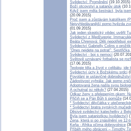
Svědectví: Proměnění
(19.10.2015)
Boží otcovství a satanův útok
(10.1
Když jsem měla šestnáct, byla jsem
(20.09.2015)
Proč jsem a zůstávám katolíkem (P
Nejvyhledávanější porno hvězda zve
(01.09.2015)
Jak jeden skeptický vědec uvěřil T
Svědectví z Medžugorje: Immaculée
Beáta Chrenová: Děti nepotřebují ex
Svědectví Gabrielly Colins o prožit
"Dnes nejdete na potrat": Sestřička,
Svědectví - boj s nemocí
(20.07.20
Světově uznávaný fotbalista se ro
(17.06.2015)
Teologie těla a život v celibátu, jd
Svědectví úcty k Božskému srdci
(
Povolání je ustavičné dobrodružství
Žádostivost vyhrála: Jak porno znič
Adoptovaná žena našla svou biolog
A ochutnal jsi někdy?
(27.04.2015)
Odkaz ženy s přelepeným okem: Na
Přičiň se a Pán Bůh ti pomůže
(14.0
* Svědectví děvčátka v utečeneckém
* Svědectví bratra syrských mučedn
Děsivé svědectví katechetky z Belg
Byla jsem satanistkou (svědectví)
(
Žena, která si po znásilnění ve 12-ti
Keňa - Afrika očima dobrovolnice
(3
Příběh mého obrácení – Timothy Tind