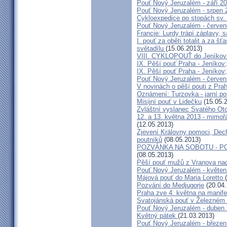
Pouť Nový Jeruzalém - září 2
Pouť Nový Jeruzalém - srpen 
Cykloexpedice po stopách sv. 
Pouť Nový Jeruzalém - červe
Francie: Lurdy trápí záplavy,
I. pouť za oběti totalit a za 
světadílu
(15.06.2013)
VIII. CYKLOPOUŤ do Jeníkov
IX. Pěší pouť Praha - Jeníkov
IX. Pěší pouť Praha - Jeníkov
Pouť Nový Jeruzalém - červen
V novinách o pěší pouti z Pra
Oznámení: Turzovka - jarní po
Misijní pouť v Lidečku
(15.05.
Zvláštní vyslanec Svatého Otc
12. a 13. května 2013 - mimo
(12.05.2013)
Zjevení Královny pomoci, Dech
poutníků
(08.05.2013)
POZVÁNKA NA SOBOTU - P
(08.05.2013)
Pěší pouť mužů z Vranova nad
Pouť Nový Jeruzalém - květen
Májová pouť do Maria Loretto
Pozvání do Medjugorje
(20.04.
Praha zve 4. května na manife
Svatojánská pouť v Železném
Pouť Nový Jeruzalém - duben
Květný pátek
(21.03.2013)
Pouť Nový Jeruzalém - březen