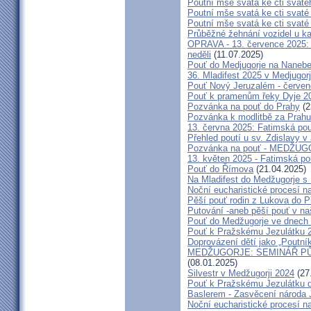
Poutní mše svatá ke cti svaté
Poutní mše svatá ke cti svat
Poutní mše svatá ke cti svat
Průběžné žehnání vozidel u ka
OPRAVA - 13. července 2025: 
neděli
(11.07.2025)
Pouť do Medjugorje na Nanebe
36. Mladifest 2025 v Medjugorj
Pouť Nový Jeruzalém - červe
Pouť k pramenům řeky Dyje 2
Pozvánka na pouť do Prahy
(2
Pozvánka k modlitbě za Prahu
13. června 2025: Fatimská po
Přehled poutí u sv. Zdislavy v
Pozvánka na pouť - MEDŽUGOR
13. květen 2025 - Fatimská p
Pouť do Římova
(21.04.2025)
Na Mladifest do Medžugorje s
Noční eucharistické procesí n
Pěší pouť rodin z Lukova do P
Putování -aneb pěší pouť v na
Pouť do Medžugorje ve dnech 2
Pouť k Pražskému Jezulátku 
Doprovázení dětí jako „Poutní
MEDŽUGORJE: SEMINÁŘ PŮST
(08.01.2025)
Silvestr v Medžugorji 2024
(27
Pouť k Pražskému Jezulátku d
Baslerem - Zasvěcení národa 
Noční eucharistické procesí n