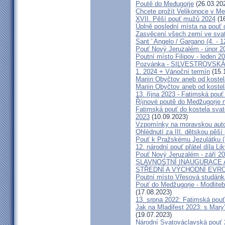
Poutě do Međugorje
(26.03.20
Chcete prožít Velikonoce v M
XVII. Pěší pouť mužů 2024
(16
Úplně poslední místa na po
Zasvěcení všech zemí ve svat
Sant ' Angelo / Gargano (4. - 1
Pouť Nový Jeruzalém - únor 2
Poutní místo Filipov - leden 2
Pozvánka - SILVESTROVSKÁ
1. 2024 + Vánoční termín
(15.
Mariin Obyčtov aneb od kostel
Mariin Obyčtov aneb od kostel
13. října 2023 - Fatimská pouť 
Říjnové poutě do Medžugorje 
Fatimská pouť do kostela svaté
2023
(10.09.2023)
Vzpomínky na moravskou auto
Ohlédnutí za III. dětskou pěší 
Pouť k Pražskému Jezulátku (
12. národní pouť přátel díla Li
Pouť Nový Jeruzalém - září 2
SLAVNOSTNÍ INAUGURACE 
STŘEDNÍ A VÝCHODNÍ EVR
Poutní místo Vřesová studánk
Pouť do Medžugorje - Modliteb
(17.08.2023)
13. srpna 2022: Fatimská pouť 
Jak na Mladifest 2023: s Ma
(19.07.2023)
Národní Svatováclavská pouť