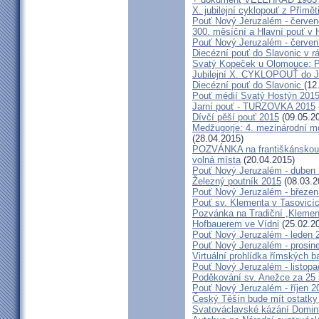
X. jubilejní cyklopouť z Přímě
Pouť Nový Jeruzalém - červe
300. měsíční a Hlavní pouť 
Pouť Nový Jeruzalém - červen
Diecézní pouť do Slavonic v 
Svatý Kopeček u Olomouce: P
Jubilejní X. CYKLOPOUŤ do J
Diecézní pouť do Slavonic
(12
Pouť médií Svatý Hostýn 201
Jarní pouť - TURZOVKA 2015
Dívčí pěší pouť 2015
(09.05.2
Medžugorje: 4. mezinárodní mod
(28.04.2015)
POZVÁNKA na františkánskou po
volná místa
(20.04.2015)
Pouť Nový Jeruzalém - duben
Železný poutník 2015
(08.03.2
Pouť Nový Jeruzalém - březen
Pouť sv. Klementa v Tasovicí
Pozvánka na Tradiční „Kleme
Hofbauerem ve Vídni
(25.02.2
Pouť Nový Jeruzalém - leden 
Pouť Nový Jeruzalém - prosin
Virtuální prohlídka římských ba
Pouť Nový Jeruzalém - listop
Poděkování sv. Anežce za 25
Pouť Nový Jeruzalém - říjen 2
Český Těšín bude mít ostatky
Svatováclavské kázání Domini