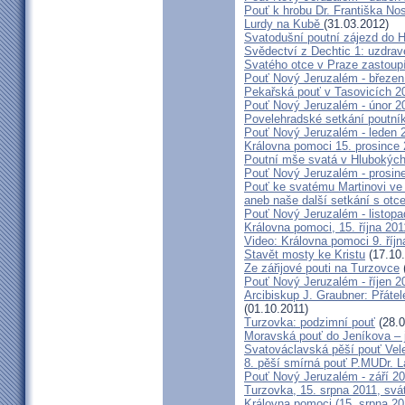
Pouť k hrobu Dr. Františka No
Lurdy na Kubě
(31.03.2012)
Svatodušní poutní zájezd do 
Svědectví z Dechtic 1: uzdrave
Svatého otce v Praze zastoup
Pouť Nový Jeruzalém - březen
Pekařská pouť v Tasovicích 2
Pouť Nový Jeruzalém - únor 2
Povelehradské setkání poutní
Pouť Nový Jeruzalém - leden 
Královna pomoci 15. prosince 
Poutní mše svatá v Hlubokýc
Pouť Nový Jeruzalém - prosin
Pouť ke svatému Martinovi ve 
aneb naše další setkání s ot
Pouť Nový Jeruzalém - listopa
Královna pomoci, 15. října 20
Video: Královna pomoci 9. říjn
Stavět mosty ke Kristu
(17.10.
Ze zářijové pouti na Turzovce
Pouť Nový Jeruzalém - říjen 2
Arcibiskup J. Graubner: Přáte
(01.10.2011)
Turzovka: podzimní pouť
(28.0
Moravská pouť do Jeníkova – j
Svatováclavská pěší pouť Vel
8. pěší smírná pouť P.MUDr. 
Pouť Nový Jeruzalém - září 2
Turzovka, 15. srpna 2011, sv
Královna pomoci (15. srpna 2