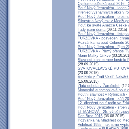
Cyrilometodějská pouť 2016 -
Pouť Nový Jeruzalém - leden 
Přehled významných akcí v r
Pouť Nový Jeruzalém - prosin
Silvestr a Nový rok v Medžugo
Pouť ke svaté Anežce České 
Tady jsem doma
(09.11.2015)
Pouť Nový Jeruzalém - listop
TURZOVKA - posvěcení chrám
Pozvánka na pouť Celurodu 2
Pouť Nový Jeruzalém - říjen 2
TURZOVKA - Přímý přenos TV
Marie Matky Církve
(03.10.201
Slavnost konsekrace kostela 
(28.09.2015)
SVATOVÁCLAVSKÉ PUTOVÁN
(23.09.2015)
Arcibiskup Cyril Vasiľ: Největš
(15.09.2015)
Zlatá sobota v Žarošicích
(12.
Moravská automobilová pouť 
Poutní slavnost v Rybnicích -
Pouť Nový Jeruzalém - září 2
12. diecézní pouť rodin ve Ž
Pouť Nový Jeruzalém - srpen 
LITMANOVÁ - 25. výročí zjeve
Den Brna 2015
(06.08.2015)
Pozvánka na Mladifest do Medž
Velehrad 1985 - jak jsme vypís
+ dokument VELEHRAD 1985 (P