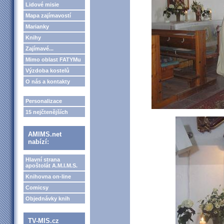
Lidové misie
Mapa zajímavostí
Marianky
Knihy
Zajímavé...
Mimo oblast FATYMu
Výzdoba kostelů
O nás a kontakty
Personalizace
15 nejčtenějších
AMIMS.net
nabízí:
Hlavní strana
apoštolát A.M.I.M.S.
Knihovna on-line
Comicsy
Objednávky knih
TV-MIS.cz