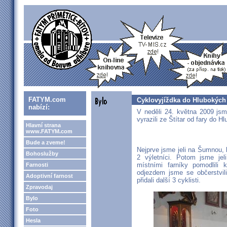
FATYM.com
Cyklovyjíždka do Hlubokýc
nabízí:
V neděli 24. května 2009 js
vyrazili ze Štítar od fary do 
Hlavní strana
www.FATYM.com
Bude a zveme!
Nejprve jsme jeli na Šumnou, 
Bohoslužby
2 výletníci. Potom jsme je
místními farníky pomodlili
Farnosti
odjezdem jsme se občerstvil
Adoptivní farnost
přidali další 3 cyklisti.
Zpravodaj
Bylo
Foto
Hesla